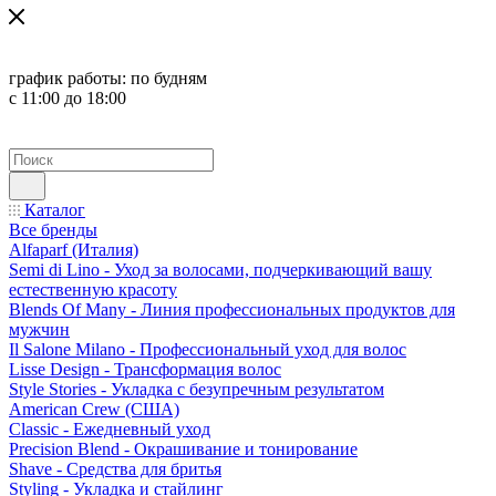
график работы:
по будням
с 11:00 до 18:00
Каталог
Все бренды
Alfaparf (Италия)
Semi di Lino - Уход за волосами, подчеркивающий вашу
естественную красоту
Blends Of Many - Линия профессиональных продуктов для
мужчин
Il Salone Milano - Профессиональный уход для волос
Lisse Design - Трансформация волос
Style Stories - Укладка с безупречным результатом
American Crew (США)
Classic - Ежедневный уход
Precision Blend - Окрашивание и тонирование
Shave - Средства для бритья
Styling - Укладка и стайлинг