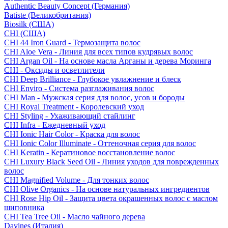
Authentic Beauty Concept (Германия)
Batiste (Великобритания)
Biosilk (США)
CHI (США)
CHI 44 Iron Guard - Термозащита волос
CHI Aloe Vera - Линия для всех типов кудрявых волос
CHI Argan Oil - На основе масла Арганы и дерева Моринга
CHI - Оксиды и осветлители
CHI Deep Brilliance - Глубокое увлажнение и блеск
CHI Enviro - Система разглаживания волос
CHI Man - Мужская серия для волос, усов и бороды
CHI Royal Treatment - Королевский уход
CHI Styling - Ухаживающий стайлинг
CHI Infra - Ежедневный уход
CHI Ionic Hair Color - Краска для волос
CHI Ionic Color Illuminate - Оттеночная серия для волос
CHI Keratin - Кератиновое восстановление волос
CHI Luxury Black Seed Oil - Линия уходов для поврежденных
волос
CHI Magnified Volume - Для тонких волос
CHI Olive Organics - На основе натуральных ингредиентов
CHI Rose Hip Oil - Защита цвета окрашенных волос с маслом
шиповника
CHI Tea Tree Oil - Масло чайного дерева
Davines (Италия)