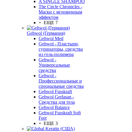
A SINGLE SHAMPOO
The Circle Chronicles -
Маски с мгновенным
эффектом
+ ЕЩЕ 7
Gehwol (Германия)
Gehwol Med
Gehwol - Пластыри,
супинаторы, средства
из гель-полимера
Gehwol -
Универсальные
средства
Gehwol -
Профессиональные и
специальные средства
Gehwol Fusskraft
Gehwol Gerlasan -
Средства для тела
Gehwol Balance
Gehwol Fusskraft Soft
Feet
+ ЕЩЕ 3