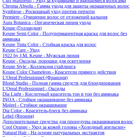
Curl Manifesto - Уход за кудрявыми и вьющимися волосами
Chroma Absolu - Гамма ухода для защиты окрашенных волос
Symbiose - Роскошный уход против перхоти
Premiere - Очищение волос от отложений кальция
Aura Botanica - Органическая линия ухода
Keune (Голландия)
Keune Semi Color - Полуперманентная краска для волос без
аммиака
Keune Tinta Color - Стойкая краска для волос
Keune Care - Уход
1922 by J.M. Keune - Мужская линия
Keune - Оксиды, порошки для осветления
Keune Style - Коллекция стайлинга
Keune Color Chameleon - Красители прямого действия
L'Oreal Professionnel (Франция)
Blond Studio - Полная гамма средств для блондирования
L'Oreal Professionnel - Оксиды
Dia Light - Кислотный краситель тон в тон без аммиака
INOA - Стойкое окрашивание без аммиака
Majirel - Стойкое окрашивание
Dia Color - Краситель-блеск без аммиака
Lebel (Япония)
Дополнительные средства для процедуры окрашивания волос
Cool Orange - Уход за кожей головы «Холодный апельсин»
Natural Hair - На основе натуральных экстрактов