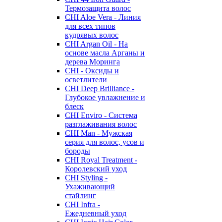
Термозащита волос
CHI Aloe Vera - Линия
для всех типов
кудрявых волос
CHI Argan Oil - На
основе масла Арганы и
дерева Моринга
CHI - Оксиды и
осветлители
CHI Deep Brilliance -
Глубокое увлажнение и
блеск
CHI Enviro - Система
разглаживания волос
CHI Man - Мужская
серия для волос, усов и
бороды
CHI Royal Treatment -
Королевский уход
CHI Styling -
Ухаживающий
стайлинг
CHI Infra -
Ежедневный уход