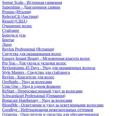
Serene Scalp - Истинная гармония
Supershine - Драгоценное сияние
Proraso (Италия)
RefectoCil (Австрия)
Reuzel (США)
Очищение волос
Стайлинг
Борода и усы
Бритье
Лицо
Revlon Professional (Испания)
Средства для окрашивания волос
Equave Instant Beauty - Мгновенная красота волос
Pro You - Для ухода и укладки волос
Revlonissimo 45 Days - Уход для окрашенных волосы
Style Masters - Средства для стайлинга
Revlon - Красители для волос
Orofluido - Уход за волосами
Uniq One - Уход в одном флаконе
ReStart - Переосмысленный уход за волосами
Schwarzkopf Professional (Германия)
Bonacure Hairtherapy - Уход за волосами
BlondMe - Осветление и уход за осветленными волосами
Goodbye - Нейтрализация нежелательных оттенков
Oxigenta - Окислители и средства для обесцвечивания