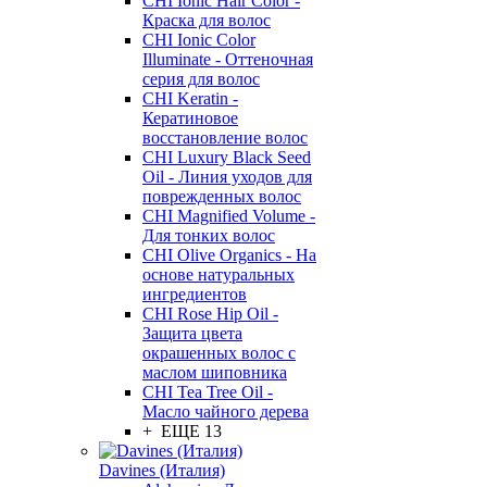
CHI Ionic Hair Color -
Краска для волос
CHI Ionic Color
Illuminate - Оттеночная
серия для волос
CHI Keratin -
Кератиновое
восстановление волос
CHI Luxury Black Seed
Oil - Линия уходов для
поврежденных волос
CHI Magnified Volume -
Для тонких волос
CHI Olive Organics - На
основе натуральных
ингредиентов
CHI Rose Hip Oil -
Защита цвета
окрашенных волос с
маслом шиповника
CHI Tea Tree Oil -
Масло чайного дерева
+ ЕЩЕ 13
Davines (Италия)