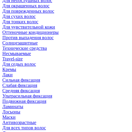
Для непослушных волос
Для окрашенных волос
Для поврежденных волос
Для сухих волос
Для тонких волос
Для чувствительной кожи
Оттеночные кондиционеры
Против выпадения волос
Солнцезащитные
Технические средства
Несмываемые
Travel-size
Для седых волос
Кремы
Лаки
Сильная фиксация
Слабая фиксация
Средняя фиксация
Ультрасильная фиксация
Подвижная фиксация
Ламинаты
Лосьоны
Маски
Антивозрастные
Для всех типов волос