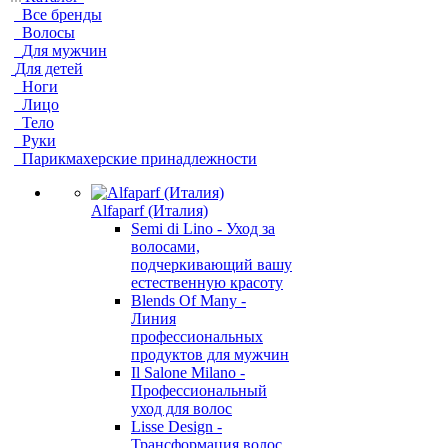
Все бренды
Волосы
Для мужчин
Для детей
Ноги
Лицо
Тело
Руки
Парикмахерские принадлежности
Alfaparf (Италия)
Semi di Lino - Уход за
волосами,
подчеркивающий вашу
естественную красоту
Blends Of Many -
Линия
профессиональных
продуктов для мужчин
Il Salone Milano -
Профессиональный
уход для волос
Lisse Design -
Трансформация волос