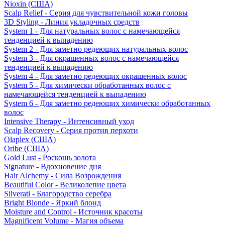
Nioxin (США)
Scalp Relief - Серия для чувствительной кожи головы
3D Styling - Линия укладочных средств
System 1 - Для натуральных волос с намечающейся
тенденцией к выпадению
System 2 - Для заметно редеющих натуральных волос
System 3 - Для окрашенных волос с намечающейся
тенденцией к выпадению
System 4 - Для заметно редеющих окрашенных волос
System 5 - Для химически обработанных волос с
намечающейся тенденцией к выпадению
System 6 - Для заметно редеющих химически обработанных
волос
Intensive Therapy - Интенсивный уход
Scalp Recovery - Серия против перхоти
Olaplex (США)
Oribe (США)
Gold Lust - Роскошь золота
Signature - Вдохновение дня
Hair Alchemy - Сила Возрождения
Beautiful Color - Великолепие цвета
Silverati - Благородство серебра
Bright Blonde - Яркий блонд
Moisture and Control - Источник красоты
Magnificent Volume - Магия объема