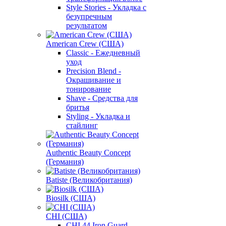
Style Stories - Укладка с
безупречным
результатом
American Crew (США)
Classic - Ежедневный
уход
Precision Blend -
Окрашивание и
тонирование
Shave - Средства для
бритья
Styling - Укладка и
стайлинг
Authentic Beauty Concept
(Германия)
Batiste (Великобритания)
Biosilk (США)
CHI (США)
CHI 44 Iron Guard -