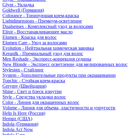
Glynt - Укладка
Goldwell (Германия)
Colorance - Тонирующая крем-краска
Lightdimensions - Премиум-осветление
Dualsenses - Комплексный уход за волосами
Elixir - Восстанавливающее масло
Elumen - Краска для волос
Elumen Care - Уход за волосами
Evolution - Нейтральная химическая завивка
Kerasilk - Премиальный уход для волос
Men Reshade - Экспресс-коррекция седины
New Blonde - Экспресс осветление для мелированных волос
Stylesign - Стайлинг
System - Дополнительные продукты при окрашивании
Topchic - Стойкая крем-краска
Greymy (Швейцария)
Shine - Свет и блеск изнутри
Style - Средства укладки волос
Color - Линия для окрашенных волос
Volume - Линия для объема, эластичности и упругости
Help Is Here (Россия)
Hempz (США)
Indola (Германия)
Indola Act Now
Indola Care