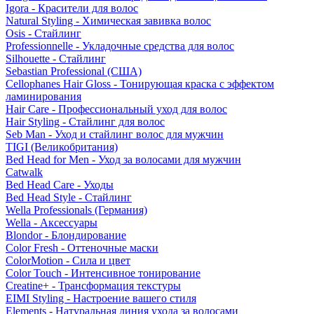
Igora - Красители для волос
Natural Styling - Химическая завивка волос
Osis - Стайлинг
Professionnelle - Укладочные средства для волос
Silhouette - Стайлинг
Sebastian Professional (США)
Cellophanes Hair Gloss - Тонирующая краска с эффектом
ламинирования
Hair Care - Профессиональный уход для волос
Hair Styling - Стайлинг для волос
Seb Man - Уход и стайлинг волос для мужчин
TIGI (Великобритания)
Bed Head for Men - Уход за волосами для мужчин
Catwalk
Bed Head Care - Уходы
Bed Head Style - Стайлинг
Wella Professionals (Германия)
Wella - Аксессуары
Blondor - Блондирование
Color Fresh - Оттеночные маски
ColorMotion - Сила и цвет
Color Touch - Интенсивное тонирование
Creatine+ - Трансформация текстуры
EIMI Styling - Настроение вашего стиля
Elements - Натуральная линия ухода за волосами