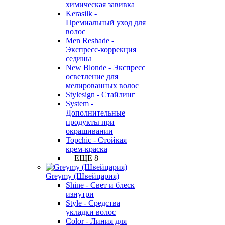
химическая завивка
Kerasilk -
Премиальный уход для
волос
Men Reshade -
Экспресс-коррекция
седины
New Blonde - Экспресс
осветление для
мелированных волос
Stylesign - Стайлинг
System -
Дополнительные
продукты при
окрашивании
Topchic - Стойкая
крем-краска
+ ЕЩЕ 8
Greymy (Швейцария)
Shine - Свет и блеск
изнутри
Style - Средства
укладки волос
Color - Линия для