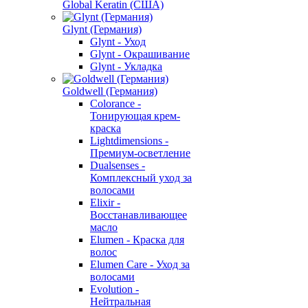
Global Keratin (США)
Glynt (Германия)
Glynt - Уход
Glynt - Окрашивание
Glynt - Укладка
Goldwell (Германия)
Colorance -
Тонирующая крем-
краска
Lightdimensions -
Премиум-осветление
Dualsenses -
Комплексный уход за
волосами
Elixir -
Восстанавливающее
масло
Elumen - Краска для
волос
Elumen Care - Уход за
волосами
Evolution -
Нейтральная