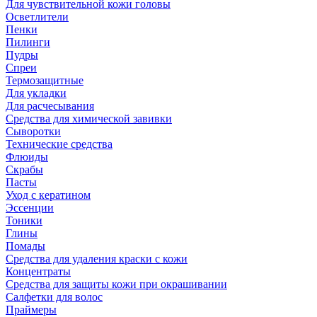
Для чувствительной кожи головы
Осветлители
Пенки
Пилинги
Пудры
Спреи
Термозащитные
Для укладки
Для расчесывания
Средства для химической завивки
Сыворотки
Технические средства
Флюиды
Скрабы
Пасты
Уход с кератином
Эссенции
Тоники
Глины
Помады
Средства для удаления краски с кожи
Концентраты
Средства для защиты кожи при окрашивании
Салфетки для волос
Праймеры