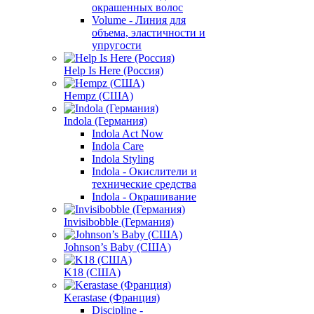
окрашенных волос
Volume - Линия для
объема, эластичности и
упругости
Help Is Here (Россия)
Hempz (США)
Indola (Германия)
Indola Act Now
Indola Care
Indola Styling
Indola - Окислители и
технические средства
Indola - Окрашивание
Invisibobble (Германия)
Johnson’s Baby (США)
K18 (США)
Kerastase (Франция)
Discipline -