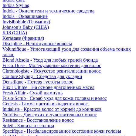
Indola Styling
Indola - Окислители и технические средства
Indola - Окрашивание
Invisibobble (Германия)
Johnson’s Baby (США)
K18 (США)
Kerastase (Франция)
Discipline - Непослушные волосы
Volumifique - Уплотняющий уход для создания объема тонких
волос
Blond Absolu - Уход для любых граней блонда
Fusio-Dose - Молекулярные коктейли для волос
Chronologiste - Искусство ревитализации волос
Couture Styling - Средства для укладки
Densifique - Потеря густоты волос
Elixir Ultime - На основе драгоценных масел
Fresh Affair - Сухой шампунь
Fusio-Scrub - Скраб-уход для кожи головы и волос
Genesis - Гамма против выпадения волос
Initialiste - Красота волос от корней до кончиков
Nutritive - Для сухих и чувствительных волос
Resistance - Восстановление волос
Soleil - Защита от солнца
Specifique - Несбалансированное состояние кожи головы