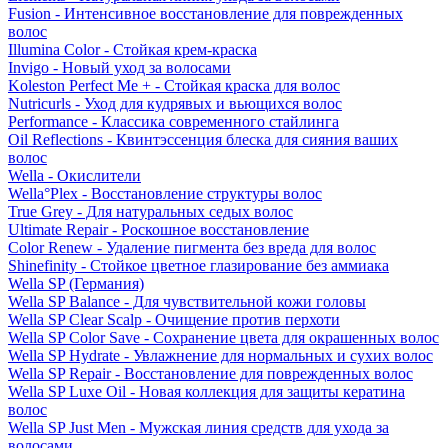
Fusion - Интенсивное восстановление для поврежденных
волос
Illumina Color - Стойкая крем-краска
Invigo - Новый уход за волосами
Koleston Perfect Me + - Стойкая краска для волос
Nutricurls - Уход для кудрявых и вьющихся волос
Performance - Классика современного стайлинга
Oil Reflections - Квинтэссенция блеска для сияния ваших
волос
Wella - Окислители
Wella°Plex - Восстановление структуры волос
True Grey - Для натуральных седых волос
Ultimate Repair - Роскошное восстановление
Color Renew - Удаление пигмента без вреда для волос
Shinefinity - Стойкое цветное глазирование без аммиака
Wella SP (Германия)
Wella SP Balance - Для чувствительной кожи головы
Wella SP Clear Scalp - Очищение против перхоти
Wella SP Color Save - Сохранение цвета для окрашенных волос
Wella SP Hydrate - Увлажнение для нормальных и сухих волос
Wella SP Repair - Восстановление для поврежденных волос
Wella SP Luxe Oil - Новая коллекция для защиты кератина
волос
Wella SP Just Men - Мужская линия средств для ухода за
волосами