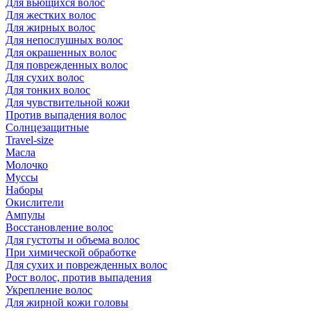
Для вьющихся волос
Для жестких волос
Для жирных волос
Для непослушных волос
Для окрашенных волос
Для поврежденных волос
Для сухих волос
Для тонких волос
Для чувствительной кожи
Против выпадения волос
Солнцезащитные
Travel-size
Масла
Молочко
Муссы
Наборы
Окислители
Ампулы
Восстановление волос
Для густоты и объема волос
При химической обработке
Для сухих и поврежденных волос
Рост волос, против выпадения
Укрепление волос
Для жирной кожи головы