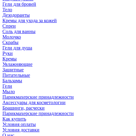
Гели для бровей
Тело
Дезодоранты
Кремы для ухода за кожей
Спреи
Соль для ванны
Молочко
Скрабы
Гели для душа
Руки
Кремы
Увлажняющие
Защитные
Питательные
Бальзамы
Гели
Мыло
Парикмахерские принадлежности
Аксессуары для косметологии
Брашинги, расчески
Парикмахерские принадлежности
Как купить
Условия оплаты
Условия доставки
О нас