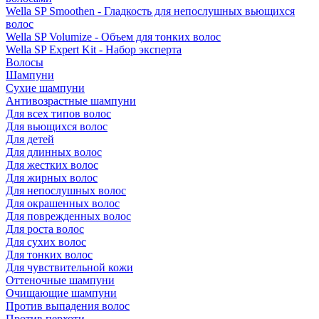
Wella SP Smoothen - Гладкость для непослушных вьющихся
волос
Wella SP Volumize - Объем для тонких волос
Wella SP Expert Kit - Набор эксперта
Волосы
Шампуни
Сухие шампуни
Антивозрастные шампуни
Для всех типов волос
Для вьющихся волос
Для детей
Для длинных волос
Для жестких волос
Для жирных волос
Для непослушных волос
Для окрашенных волос
Для поврежденных волос
Для роста волос
Для сухих волос
Для тонких волос
Для чувствительной кожи
Оттеночные шампуни
Очищающие шампуни
Против выпадения волос
Против перхоти