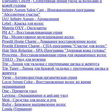
Estessimo Celcert - Селективная линия ухода за волосами и
кожей головы
Infinity Aurum Salon Care - Инновационная программа
"Абсолютное счастье"
IAU Infinity Aurum - Аромалиния
Lebel - Краска для волос
Materia OXY - Оксиданты
PH 4.7 - Восстанавливающая серия
Plia - Молекулярное моделирование волос
Proedit Home Charge - Домашнее восстановление волос
Proedit Element Charge - СПА-программа "Счастье для волос"
Hair Skin Relaxing - SPA-Программа "Здоровая кожа головы"
Proscenia - Восстанавливающая серия для окрашенных волос
THEO - Уход для мужчин
Trie - Линия для укладки с протеинами шелка и жемчуга
Trie Tuner - Линия для базовой укладки с протеинами шелка и
жемчуга
Viege - Антивозростная органическая серия
Locor Serum Color - Восстановление волос во время
окрашивания
One - Премиум уход
Luviona - Окрашивание и anti-age уход
Moii - Средства для волос и рук
Rufor - Бережное выпрямление волос
Londa (Германия)