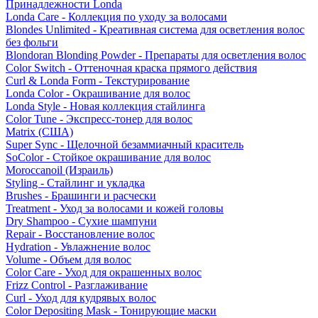
Принадлежности Londa
Londa Care - Коллекция по уходу за волосами
Blondes Unlimited - Креативная система для осветления волос
без фольги
Blondoran Blonding Powder - Препараты для осветления волос
Color Switch - Оттеночная краска прямого действия
Curl & Londa Form - Текстурирование
Londa Color - Окрашивание для волос
Londa Style - Новая коллекция стайлинга
Color Tune - Экспресс-тонер для волос
Matrix (США)
Super Sync - Щелочной безаммиачный краситель
SoColor - Стойкое окрашивание для волос
Moroccanoil (Израиль)
Styling - Стайлинг и укладка
Brushes - Брашинги и расчески
Treatment - Уход за волосами и кожей головы
Dry Shampoo - Сухие шампуни
Repair - Восстановление волос
Hydration - Увлажнение волос
Volume - Объем для волос
Color Care - Уход для окрашенных волос
Frizz Control - Разглаживание
Curl - Уход для кудрявых волос
Color Depositing Mask - Тонирующие маски