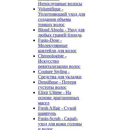
Непослушные волосы
Volumifique -
Уплотняющий уход для
создания объема
тонких волос
Blond Absolu - Уход для
любых граней блонда
Fusio-Dose -
Молекулярные
коктейли для волос
Chronologiste -
Искусство
ревитализации волос
Couture Styling -
Средства для укладки
Densifique - Потеря
густоты волос
Elixir Ultime - На
основе драгоценных
масел
Fresh Affair - Сухой
шампунь
Fusio-Scrub - Скраб-
уход для кожи головы
и волос