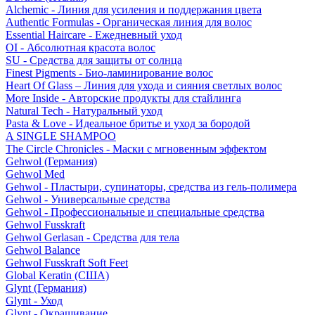
Alchemic - Линия для усиления и поддержания цвета
Authentic Formulas - Органическая линия для волос
Essential Haircare - Eжедневный уход
OI - Абсолютная красота волос
SU - Средства для защиты от солнца
Finest Pigments - Био-ламинирование волос
Heart Of Glass – Линия для ухода и сияния светлых волос
More Inside - Авторские продукты для стайлинга
Natural Tech - Натуральный уход
Pasta & Love - Идеальное бритье и уход за бородой
A SINGLE SHAMPOO
The Circle Chronicles - Маски с мгновенным эффектом
Gehwol (Германия)
Gehwol Med
Gehwol - Пластыри, супинаторы, средства из гель-полимера
Gehwol - Универсальные средства
Gehwol - Профессиональные и специальные средства
Gehwol Fusskraft
Gehwol Gerlasan - Средства для тела
Gehwol Balance
Gehwol Fusskraft Soft Feet
Global Keratin (США)
Glynt (Германия)
Glynt - Уход
Glynt - Окрашивание