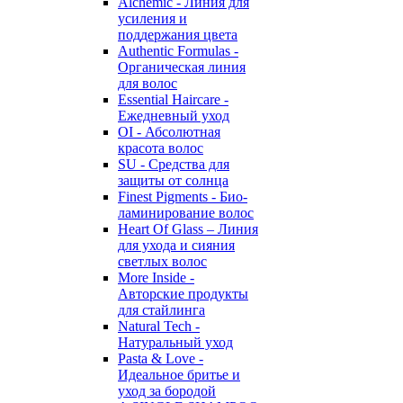
Alchemic - Линия для
усиления и
поддержания цвета
Authentic Formulas -
Органическая линия
для волос
Essential Haircare -
Eжедневный уход
OI - Абсолютная
красота волос
SU - Средства для
защиты от солнца
Finest Pigments - Био-
ламинирование волос
Heart Of Glass – Линия
для ухода и сияния
светлых волос
More Inside -
Авторские продукты
для стайлинга
Natural Tech -
Натуральный уход
Pasta & Love -
Идеальное бритье и
уход за бородой