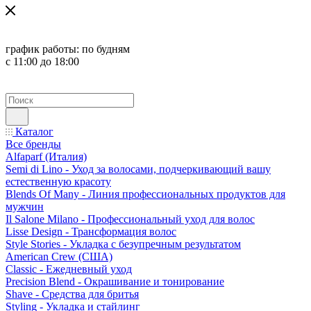
график работы:
по будням
с 11:00 до 18:00
Каталог
Все бренды
Alfaparf (Италия)
Semi di Lino - Уход за волосами, подчеркивающий вашу
естественную красоту
Blends Of Many - Линия профессиональных продуктов для
мужчин
Il Salone Milano - Профессиональный уход для волос
Lisse Design - Трансформация волос
Style Stories - Укладка с безупречным результатом
American Crew (США)
Classic - Ежедневный уход
Precision Blend - Окрашивание и тонирование
Shave - Средства для бритья
Styling - Укладка и стайлинг