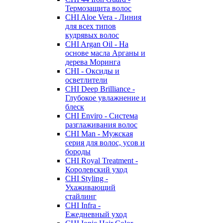
Термозащита волос
CHI Aloe Vera - Линия
для всех типов
кудрявых волос
CHI Argan Oil - На
основе масла Арганы и
дерева Моринга
CHI - Оксиды и
осветлители
CHI Deep Brilliance -
Глубокое увлажнение и
блеск
CHI Enviro - Система
разглаживания волос
CHI Man - Мужская
серия для волос, усов и
бороды
CHI Royal Treatment -
Королевский уход
CHI Styling -
Ухаживающий
стайлинг
CHI Infra -
Ежедневный уход