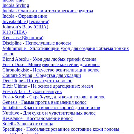
Indola Styling
Indola - Окислители и технические средства
Indola - Окрашивание
Invisibobble (Германия)
Johnson’s Baby (США)
K18 (США)
Kerastase (Франция)
Discipline - Непослушные волосы
Volumifique - Уплотняющий уход для создания объема тонких
волос
Blond Absolu - Уход для любых граней блонда
Fusio-Dose - Молекулярные коктейли для волос
Chronologiste - Искусство ревитализации волос
Couture Styling - Средства для укладки
Densifique - Потеря густоты волос
Elixir Ultime - На основе драгоценных масел
Fresh Affair - Сухой шампунь
Fusio-Scrub - Скраб-уход для кожи головы и волос
Genesis - Гамма против выпадения волос
Initialiste - Красота волос от корней до кончиков
Nutritive - Для сухих и чувствительных волос
Resistance - Восстановление волос
Soleil - Защита от солнца
Specifique - Несбалансированное состояние кожи головы