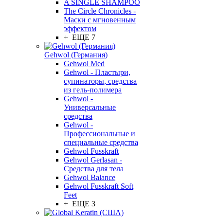
A SINGLE SHAMPOO
The Circle Chronicles -
Маски с мгновенным
эффектом
+ ЕЩЕ 7
Gehwol (Германия)
Gehwol Med
Gehwol - Пластыри,
супинаторы, средства
из гель-полимера
Gehwol -
Универсальные
средства
Gehwol -
Профессиональные и
специальные средства
Gehwol Fusskraft
Gehwol Gerlasan -
Средства для тела
Gehwol Balance
Gehwol Fusskraft Soft
Feet
+ ЕЩЕ 3