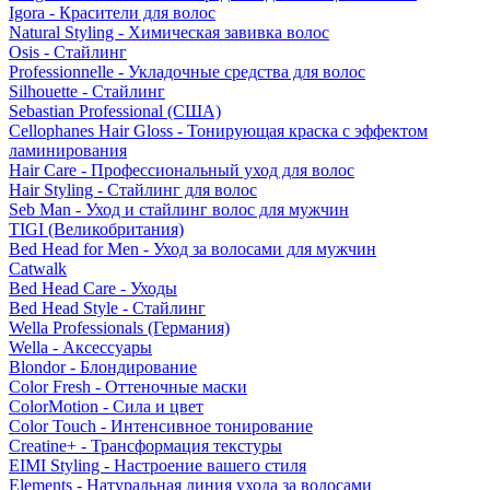
Igora - Красители для волос
Natural Styling - Химическая завивка волос
Osis - Стайлинг
Professionnelle - Укладочные средства для волос
Silhouette - Стайлинг
Sebastian Professional (США)
Cellophanes Hair Gloss - Тонирующая краска с эффектом
ламинирования
Hair Care - Профессиональный уход для волос
Hair Styling - Стайлинг для волос
Seb Man - Уход и стайлинг волос для мужчин
TIGI (Великобритания)
Bed Head for Men - Уход за волосами для мужчин
Catwalk
Bed Head Care - Уходы
Bed Head Style - Стайлинг
Wella Professionals (Германия)
Wella - Аксессуары
Blondor - Блондирование
Color Fresh - Оттеночные маски
ColorMotion - Сила и цвет
Color Touch - Интенсивное тонирование
Creatine+ - Трансформация текстуры
EIMI Styling - Настроение вашего стиля
Elements - Натуральная линия ухода за волосами