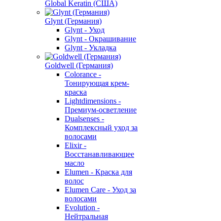
Global Keratin (США)
Glynt (Германия)
Glynt - Уход
Glynt - Окрашивание
Glynt - Укладка
Goldwell (Германия)
Colorance -
Тонирующая крем-
краска
Lightdimensions -
Премиум-осветление
Dualsenses -
Комплексный уход за
волосами
Elixir -
Восстанавливающее
масло
Elumen - Краска для
волос
Elumen Care - Уход за
волосами
Evolution -
Нейтральная