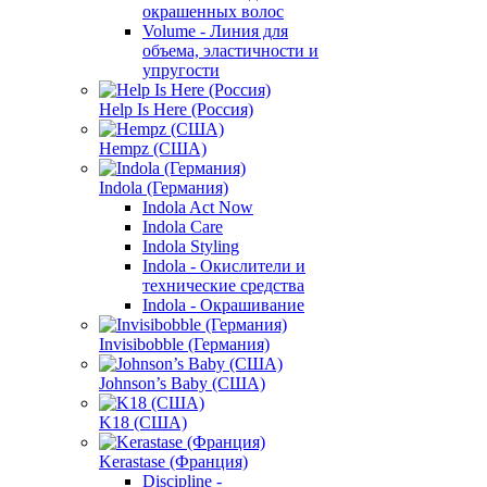
окрашенных волос
Volume - Линия для
объема, эластичности и
упругости
Help Is Here (Россия)
Hempz (США)
Indola (Германия)
Indola Act Now
Indola Care
Indola Styling
Indola - Окислители и
технические средства
Indola - Окрашивание
Invisibobble (Германия)
Johnson’s Baby (США)
K18 (США)
Kerastase (Франция)
Discipline -