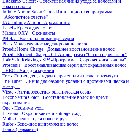
Estessimo Celcert - Селективная линия ухода за волосами и
кожей головы
Infinity Aurum Salon Care - Инновационная программа
"Абсолютное счастье"
IAU Infinity Aurum - Аромалиния
Lebel - Краска для волос
Materia OXY - Оксиданты
PH 4.7 - Восстанавливающая серия
Plia - Молекулярное моделирование волос
Proedit Home Charge - Домашнее восстановление волос
Proedit Element Charge - СПА-программа "Счастье для волос"
Hair Skin Relaxing - SPA-Программа "Здоровая кожа головы"
Proscenia - Восстанавливающая серия для окрашенных волос
THEO - Уход для мужчин
Trie - Линия для укладки с протеинами шелка и жемчуга
Trie Tuner - Линия для базовой укладки с протеинами шелка и
жемчуга
Viege - Антивозростная органическая серия
Locor Serum Color - Восстановление волос во время
окрашивания
One - Премиум уход
Luviona - Окрашивание и anti-age уход
Moii - Средства для волос и рук
Rufor - Бережное выпрямление волос
Londa (Германия)