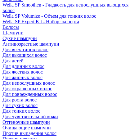
Wella SP Smoothen - Гладкость для непослушных вьющихся
волос
Wella SP Volumize - Объем для тонких волос
Wella SP Expert Kit - Набор эксперта
Волосы
Шампуни
Сухие шампуни
Антивозрастные шампуни
Для всех типов волос
Для вьющихся волос
Для детей
Для длинных волос
Для жестких волос
Для жирных волос
Для непослушных волос
Для окрашенных волос
Для поврежденных волос
Для роста волос
Для сухих волос
Для тонких волос
Для чувствительной кожи
Оттеночные шампуни
Очищающие шампуни
Против выпадения волос
Против перхоти