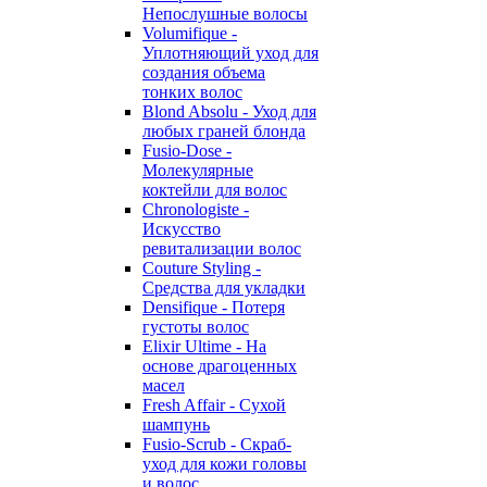
Непослушные волосы
Volumifique -
Уплотняющий уход для
создания объема
тонких волос
Blond Absolu - Уход для
любых граней блонда
Fusio-Dose -
Молекулярные
коктейли для волос
Chronologiste -
Искусство
ревитализации волос
Couture Styling -
Средства для укладки
Densifique - Потеря
густоты волос
Elixir Ultime - На
основе драгоценных
масел
Fresh Affair - Сухой
шампунь
Fusio-Scrub - Скраб-
уход для кожи головы
и волос