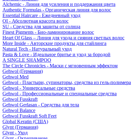
Alchemic - Линия для усиления и поддержания цвета
Authentic Formulas - Органическая линия для волос
Essential Haircare - Eжедневный уход
OI - Абсолютная красота волос
SU - Средства для защиты от солнца
Finest Pigments - Био-ламинирование волос
Heart Of Glass – Линия для ухода и сияния светлых волос
More Inside - Авторские продукты для стайлинга
Natural Tech - Натуральный уход
Pasta & Love - Идеальное бритье и уход за бородой
A SINGLE SHAMPOO
The Circle Chronicles - Маски с мгновенным эффектом
Gehwol (Германия)
Gehwol Med
Gehwol - Пластыри, супинаторы, средства из гель-полимера
Gehwol - Универсальные средства
Gehwol - Профессиональные и специальные средства
Gehwol Fusskraft
Gehwol Gerlasan - Средства для тела
Gehwol Balance
Gehwol Fusskraft Soft Feet
Global Keratin (США)
Glynt (Германия)
Glynt - Уход
Glynt - Окрашивание