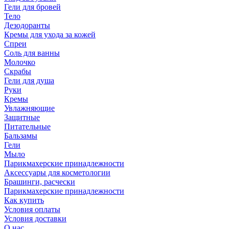
Гели для бровей
Тело
Дезодоранты
Кремы для ухода за кожей
Спреи
Соль для ванны
Молочко
Скрабы
Гели для душа
Руки
Кремы
Увлажняющие
Защитные
Питательные
Бальзамы
Гели
Мыло
Парикмахерские принадлежности
Аксессуары для косметологии
Брашинги, расчески
Парикмахерские принадлежности
Как купить
Условия оплаты
Условия доставки
О нас