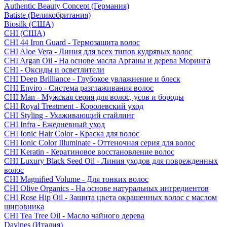
Authentic Beauty Concept (Германия)
Batiste (Великобритания)
Biosilk (США)
CHI (США)
CHI 44 Iron Guard - Термозащита волос
CHI Aloe Vera - Линия для всех типов кудрявых волос
CHI Argan Oil - На основе масла Арганы и дерева Моринга
CHI - Оксиды и осветлители
CHI Deep Brilliance - Глубокое увлажнение и блеск
CHI Enviro - Система разглаживания волос
CHI Man - Мужская серия для волос, усов и бороды
CHI Royal Treatment - Королевский уход
CHI Styling - Ухаживающий стайлинг
CHI Infra - Ежедневный уход
CHI Ionic Hair Color - Краска для волос
CHI Ionic Color Illuminate - Оттеночная серия для волос
CHI Keratin - Кератиновое восстановление волос
CHI Luxury Black Seed Oil - Линия уходов для поврежденных
волос
CHI Magnified Volume - Для тонких волос
CHI Olive Organics - На основе натуральных ингредиентов
CHI Rose Hip Oil - Защита цвета окрашенных волос с маслом
шиповника
CHI Tea Tree Oil - Масло чайного дерева
Davines (Италия)