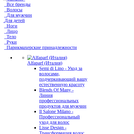
Все бренды
Волосы
Для мужчин
Для детей
Ноги
Лицо
Тело
Руки
Парикмахерские принадлежности
Alfaparf (Италия)
Semi di Lino - Уход за
волосами,
подчеркивающий вашу
естественную красоту
Blends Of Many -
Линия
профессиональных
продуктов для мужчин
Il Salone Milano -
Профессиональный
уход для волос
Lisse Design -
Трансформация волос