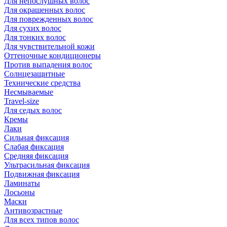
Для непослушных волос
Для окрашенных волос
Для поврежденных волос
Для сухих волос
Для тонких волос
Для чувствительной кожи
Оттеночные кондиционеры
Против выпадения волос
Солнцезащитные
Технические средства
Несмываемые
Travel-size
Для седых волос
Кремы
Лаки
Сильная фиксация
Слабая фиксация
Средняя фиксация
Ультрасильная фиксация
Подвижная фиксация
Ламинаты
Лосьоны
Маски
Антивозрастные
Для всех типов волос