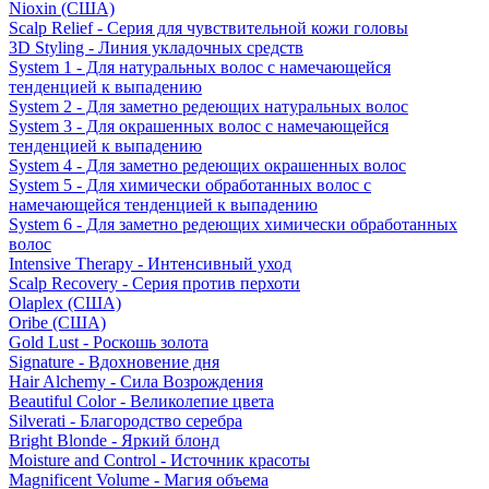
Nioxin (США)
Scalp Relief - Серия для чувствительной кожи головы
3D Styling - Линия укладочных средств
System 1 - Для натуральных волос с намечающейся
тенденцией к выпадению
System 2 - Для заметно редеющих натуральных волос
System 3 - Для окрашенных волос с намечающейся
тенденцией к выпадению
System 4 - Для заметно редеющих окрашенных волос
System 5 - Для химически обработанных волос с
намечающейся тенденцией к выпадению
System 6 - Для заметно редеющих химически обработанных
волос
Intensive Therapy - Интенсивный уход
Scalp Recovery - Серия против перхоти
Olaplex (США)
Oribe (США)
Gold Lust - Роскошь золота
Signature - Вдохновение дня
Hair Alchemy - Сила Возрождения
Beautiful Color - Великолепие цвета
Silverati - Благородство серебра
Bright Blonde - Яркий блонд
Moisture and Control - Источник красоты
Magnificent Volume - Магия объема