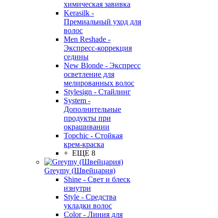
химическая завивка
Kerasilk -
Премиальный уход для
волос
Men Reshade -
Экспресс-коррекция
седины
New Blonde - Экспресс
осветление для
мелированных волос
Stylesign - Стайлинг
System -
Дополнительные
продукты при
окрашивании
Topchic - Стойкая
крем-краска
+ ЕЩЕ 8
Greymy (Швейцария)
Shine - Свет и блеск
изнутри
Style - Средства
укладки волос
Color - Линия для