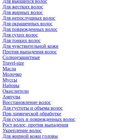
Для вьющихся волос
Для жестких волос
Для жирных волос
Для непослушных волос
Для окрашенных волос
Для поврежденных волос
Для сухих волос
Для тонких волос
Для чувствительной кожи
Против выпадения волос
Солнцезащитные
Travel-size
Масла
Молочко
Муссы
Наборы
Окислители
Ампулы
Восстановление волос
Для густоты и объема волос
При химической обработке
Для сухих и поврежденных волос
Рост волос, против выпадения
Укрепление волос
Для жирной кожи головы