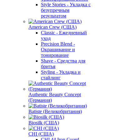
Style Stories - Укладка с
безупречным
результатом
American Crew (США)
Classic - Ежедневный
уход
Precision Blend -
Окрашивание и
тонирование
Shave - Средства для
бритья
Styling - Укладка и
стайлинг
Authentic Beauty Concept
(Германия)
Batiste (Великобритания)
Biosilk (США)
CHI (США)
CHI 44 Iron Guard -