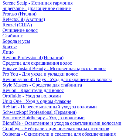
Serene Scalp - Истинная гармония
Supershine - Драгоценное сияние
Proraso (Италия)
RefectoCil (Австрия)
Reuzel (США)
Очищение волос
Стайлинг
Борода и усы
Бритье
Лицо
Revlon Professional (Испания)
Средства для окрашивания волос
Equave Instant Beauty - Мгновенная красота волос
Pro You - Для ухода и укладки волос
Revlonissimo 45 Days - Уход для окрашенных волосы
Style Masters - Средства для стайлинга
Revlon - Красители для волос
Orofluido - Уход за волосами
Uniq One - Уход в одном флаконе
ReStart - Переосмысленный уход за волосами
Schwarzkopf Professional (Германия)
Bonacure Hairtherapy - Уход за волосами
BlondMe - Осветление и уход за осветленными волосами
Goodbye - Нейтрализация нежелательных оттенков
Oxigenta - Окислители и средства для обесцвечивания