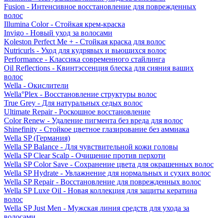
Fusion - Интенсивное восстановление для поврежденных
волос
Illumina Color - Стойкая крем-краска
Invigo - Новый уход за волосами
Koleston Perfect Me + - Стойкая краска для волос
Nutricurls - Уход для кудрявых и вьющихся волос
Performance - Классика современного стайлинга
Oil Reflections - Квинтэссенция блеска для сияния ваших
волос
Wella - Окислители
Wella°Plex - Восстановление структуры волос
True Grey - Для натуральных седых волос
Ultimate Repair - Роскошное восстановление
Color Renew - Удаление пигмента без вреда для волос
Shinefinity - Стойкое цветное глазирование без аммиака
Wella SP (Германия)
Wella SP Balance - Для чувствительной кожи головы
Wella SP Clear Scalp - Очищение против перхоти
Wella SP Color Save - Сохранение цвета для окрашенных волос
Wella SP Hydrate - Увлажнение для нормальных и сухих волос
Wella SP Repair - Восстановление для поврежденных волос
Wella SP Luxe Oil - Новая коллекция для защиты кератина
волос
Wella SP Just Men - Мужская линия средств для ухода за
волосами