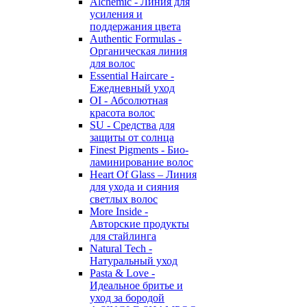
Alchemic - Линия для
усиления и
поддержания цвета
Authentic Formulas -
Органическая линия
для волос
Essential Haircare -
Eжедневный уход
OI - Абсолютная
красота волос
SU - Средства для
защиты от солнца
Finest Pigments - Био-
ламинирование волос
Heart Of Glass – Линия
для ухода и сияния
светлых волос
More Inside -
Авторские продукты
для стайлинга
Natural Tech -
Натуральный уход
Pasta & Love -
Идеальное бритье и
уход за бородой