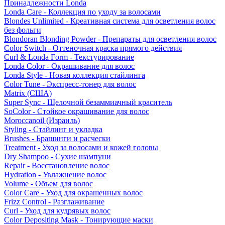
Принадлежности Londa
Londa Care - Коллекция по уходу за волосами
Blondes Unlimited - Креативная система для осветления волос
без фольги
Blondoran Blonding Powder - Препараты для осветления волос
Color Switch - Оттеночная краска прямого действия
Curl & Londa Form - Текстурирование
Londa Color - Окрашивание для волос
Londa Style - Новая коллекция стайлинга
Color Tune - Экспресс-тонер для волос
Matrix (США)
Super Sync - Щелочной безаммиачный краситель
SoColor - Стойкое окрашивание для волос
Moroccanoil (Израиль)
Styling - Стайлинг и укладка
Brushes - Брашинги и расчески
Treatment - Уход за волосами и кожей головы
Dry Shampoo - Сухие шампуни
Repair - Восстановление волос
Hydration - Увлажнение волос
Volume - Объем для волос
Color Care - Уход для окрашенных волос
Frizz Control - Разглаживание
Curl - Уход для кудрявых волос
Color Depositing Mask - Тонирующие маски