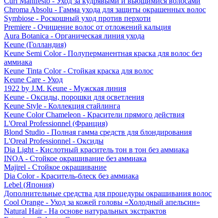
Curl Manifesto - Уход за кудрявыми и вьющимися волосами
Chroma Absolu - Гамма ухода для защиты окрашенных волос
Symbiose - Роскошный уход против перхоти
Premiere - Очищение волос от отложений кальция
Aura Botanica - Органическая линия ухода
Keune (Голландия)
Keune Semi Color - Полуперманентная краска для волос без
аммиака
Keune Tinta Color - Стойкая краска для волос
Keune Care - Уход
1922 by J.M. Keune - Мужская линия
Keune - Оксиды, порошки для осветления
Keune Style - Коллекция стайлинга
Keune Color Chameleon - Красители прямого действия
L'Oreal Professionnel (Франция)
Blond Studio - Полная гамма средств для блондирования
L'Oreal Professionnel - Оксиды
Dia Light - Кислотный краситель тон в тон без аммиака
INOA - Стойкое окрашивание без аммиака
Majirel - Стойкое окрашивание
Dia Color - Краситель-блеск без аммиака
Lebel (Япония)
Дополнительные средства для процедуры окрашивания волос
Cool Orange - Уход за кожей головы «Холодный апельсин»
Natural Hair - На основе натуральных экстрактов