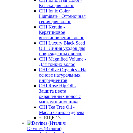
CHI Ionic Hair Color -
Краска для волос
CHI Ionic Color
Illuminate - Оттеночная
серия для волос
CHI Keratin -
Кератиновое
восстановление волос
CHI Luxury Black Seed
Oil - Линия уходов для
поврежденных волос
CHI Magnified Volume -
Для тонких волос
CHI Olive Organics - На
основе натуральных
ингредиентов
CHI Rose Hip Oil -
Защита цвета
окрашенных волос с
маслом шиповника
CHI Tea Tree Oil -
Масло чайного дерева
+ ЕЩЕ 13
Davines (Италия)