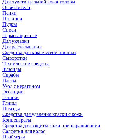
Для чувствительной кожи головы
Осветлители
Пенки
Пилинги
Пудры
Спреи
Термозащитные
Для укладки
Для расчесывания
Средства для химической завивки
Сыворотки
Технические средства
Флюиды
Скрабы
Пасты
Уход с кератином
Эссенции
Тоники
Глины
Помады
Средства для удаления краски с кожи
Концентраты
Средства для защиты кожи при окрашивании
Салфетки для волос
Праймеры