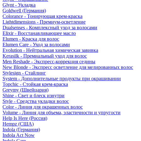
Glynt - Укладка
Goldwell (Германия)
Colorance - Тонирующая крем-краска
Lightdimensions - Премиум-осветление
Dualsenses - Комплексный уход за волосами
Elixir - Восстанавливающее масло
Elumen - Краска для волос
Elumen Care - Уход за волосами
Evolution - Нейтральная химическая завивка
Kerasilk - Премиальный уход для волос
Men Reshade - Экспресс-коррекция седины
New Blonde - Экспресс осветление для мелированных волос
Stylesign - Стайлинг
System - Дополнительные продукты при окрашивании
Topchic - Стойкая крем-краска
Greymy (Швейцария)
Shine - Свет и блеск изнутри
Style - Средства укладки волос
Color - Линия для окрашенных волос
Volume - Линия для объема, эластичности и упругости
Help Is Here (Россия)
Hempz (США)
Indola (Германия)
Indola Act Now
Indola Care