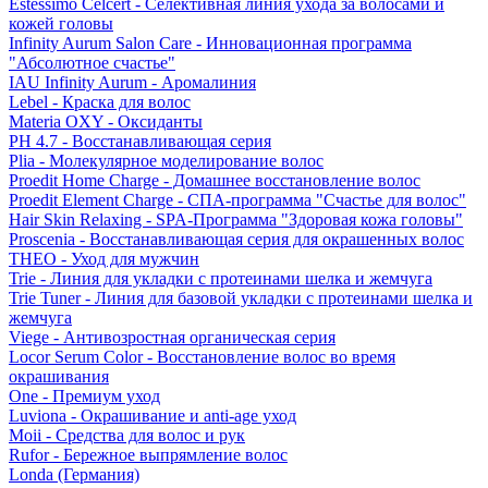
Estessimo Celcert - Селективная линия ухода за волосами и
кожей головы
Infinity Aurum Salon Care - Инновационная программа
"Абсолютное счастье"
IAU Infinity Aurum - Аромалиния
Lebel - Краска для волос
Materia OXY - Оксиданты
PH 4.7 - Восстанавливающая серия
Plia - Молекулярное моделирование волос
Proedit Home Charge - Домашнее восстановление волос
Proedit Element Charge - СПА-программа "Счастье для волос"
Hair Skin Relaxing - SPA-Программа "Здоровая кожа головы"
Proscenia - Восстанавливающая серия для окрашенных волос
THEO - Уход для мужчин
Trie - Линия для укладки с протеинами шелка и жемчуга
Trie Tuner - Линия для базовой укладки с протеинами шелка и
жемчуга
Viege - Антивозростная органическая серия
Locor Serum Color - Восстановление волос во время
окрашивания
One - Премиум уход
Luviona - Окрашивание и anti-age уход
Moii - Средства для волос и рук
Rufor - Бережное выпрямление волос
Londa (Германия)