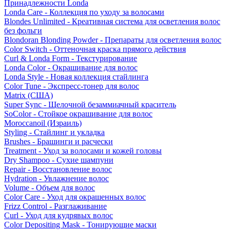
Принадлежности Londa
Londa Care - Коллекция по уходу за волосами
Blondes Unlimited - Креативная система для осветления волос
без фольги
Blondoran Blonding Powder - Препараты для осветления волос
Color Switch - Оттеночная краска прямого действия
Curl & Londa Form - Текстурирование
Londa Color - Окрашивание для волос
Londa Style - Новая коллекция стайлинга
Color Tune - Экспресс-тонер для волос
Matrix (США)
Super Sync - Щелочной безаммиачный краситель
SoColor - Стойкое окрашивание для волос
Moroccanoil (Израиль)
Styling - Стайлинг и укладка
Brushes - Брашинги и расчески
Treatment - Уход за волосами и кожей головы
Dry Shampoo - Сухие шампуни
Repair - Восстановление волос
Hydration - Увлажнение волос
Volume - Объем для волос
Color Care - Уход для окрашенных волос
Frizz Control - Разглаживание
Curl - Уход для кудрявых волос
Color Depositing Mask - Тонирующие маски