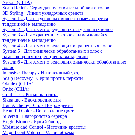
Nioxin (США)
Scalp Relief - Серия для чувствительной кожи головы
3D Styling - Линия укладочных средств
System 1 - Для натуральных волос с намечающейся
тенденцией к выпадению
System 2 - Для заметно редеющих натуральных волос
System 3 - Для окрашенных волос с намечающейся
тенденцией к выпадению
System 4 - Для заметно редеющих окрашенных волос
System 5 - Для химически обработанных волос с
намечающейся тенденцией к выпадению
System 6 - Для заметно редеющих химически обработанных
волос
Intensive Therapy - Интенсивный уход
Scalp Recovery - Серия против перхоти
Olaplex (США)
Oribe (США)
Gold Lust - Роскошь золота
Signature - Вдохновение дня
Hair Alchemy - Сила Возрождения
Beautiful Color - Великолепие цвета
Silverati - Благородство серебра
Bright Blonde - Яркий блонд
Moisture and Control - Источник красоты
Magnificent Volume - Магия объема