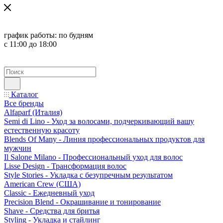
график работы:
по будням
с 11:00 до 18:00
Каталог
Все бренды
Alfaparf (Италия)
Semi di Lino - Уход за волосами, подчеркивающий вашу
естественную красоту
Blends Of Many - Линия профессиональных продуктов для
мужчин
Il Salone Milano - Профессиональный уход для волос
Lisse Design - Трансформация волос
Style Stories - Укладка с безупречным результатом
American Crew (США)
Classic - Ежедневный уход
Precision Blend - Окрашивание и тонирование
Shave - Средства для бритья
Styling - Укладка и стайлинг