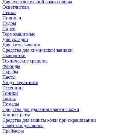
Для чувствительной кожи головы
Осветлители
Пенки
Пилинги
Пудры
Спреи
Термозащитные
Для укладки
Для расчесывания
Средства для химической завивки
Сыворотки
Технические средства
Флюиды
Скрабы
Пасты
Уход с кератином
Эссенции
Тоники
Глины
Помады
Средства для удаления краски с кожи
Концентраты
Средства для защиты кожи при окрашивании
Салфетки для волос
Праймеры