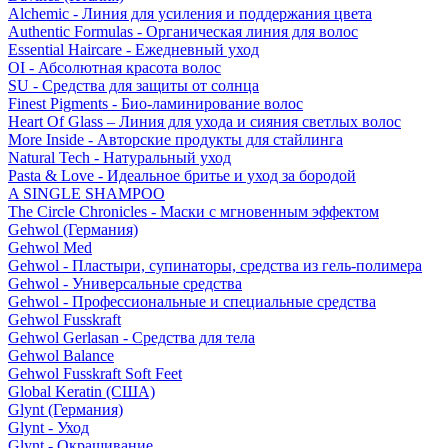
Alchemic - Линия для усиления и поддержания цвета
Authentic Formulas - Органическая линия для волос
Essential Haircare - Eжедневный уход
OI - Абсолютная красота волос
SU - Средства для защиты от солнца
Finest Pigments - Био-ламинирование волос
Heart Of Glass – Линия для ухода и сияния светлых волос
More Inside - Авторские продукты для стайлинга
Natural Tech - Натуральный уход
Pasta & Love - Идеальное бритье и уход за бородой
A SINGLE SHAMPOO
The Circle Chronicles - Маски с мгновенным эффектом
Gehwol (Германия)
Gehwol Med
Gehwol - Пластыри, супинаторы, средства из гель-полимера
Gehwol - Универсальные средства
Gehwol - Профессиональные и специальные средства
Gehwol Fusskraft
Gehwol Gerlasan - Средства для тела
Gehwol Balance
Gehwol Fusskraft Soft Feet
Global Keratin (США)
Glynt (Германия)
Glynt - Уход
Glynt - Окрашивание