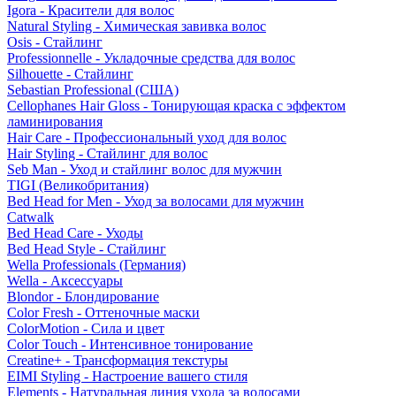
Igora - Красители для волос
Natural Styling - Химическая завивка волос
Osis - Стайлинг
Professionnelle - Укладочные средства для волос
Silhouette - Стайлинг
Sebastian Professional (США)
Cellophanes Hair Gloss - Тонирующая краска с эффектом
ламинирования
Hair Care - Профессиональный уход для волос
Hair Styling - Стайлинг для волос
Seb Man - Уход и стайлинг волос для мужчин
TIGI (Великобритания)
Bed Head for Men - Уход за волосами для мужчин
Catwalk
Bed Head Care - Уходы
Bed Head Style - Стайлинг
Wella Professionals (Германия)
Wella - Аксессуары
Blondor - Блондирование
Color Fresh - Оттеночные маски
ColorMotion - Сила и цвет
Color Touch - Интенсивное тонирование
Creatine+ - Трансформация текстуры
EIMI Styling - Настроение вашего стиля
Elements - Натуральная линия ухода за волосами