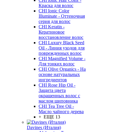
CHI Ionic Hair Color -
Краска для волос
CHI Ionic Color
Illuminate - Оттеночная
серия для волос
CHI Keratin -
Кератиновое
восстановление волос
CHI Luxury Black Seed
Oil - Линия уходов для
поврежденных волос
CHI Magnified Volume -
Для тонких волос
CHI Olive Organics - На
основе натуральных
ингредиентов
CHI Rose Hip Oil -
Защита цвета
окрашенных волос с
маслом шиповника
CHI Tea Tree Oil -
Масло чайного дерева
+ ЕЩЕ 13
Davines (Италия)