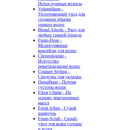
Непослушные волосы
Volumifique -
Уплотняющий уход для
создания объема
тонких волос
Blond Absolu - Уход для
любых граней блонда
Fusio-Dose -
Молекулярные
коктейли для волос
Chronologiste -
Искусство
ревитализации волос
Couture Styling -
Средства для укладки
Densifique - Потеря
густоты волос
Elixir Ultime - На
основе драгоценных
масел
Fresh Affair - Сухой
шампунь
Fusio-Scrub - Скраб-
уход для кожи головы
и волос