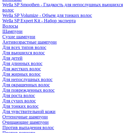
Wella SP Smoothen - Гладкость для непослушных вьющихся
волос
Wella SP Volumize - Объем для тонких волос
Wella SP Expert Kit - Набор эксперта
Волосы
Шампуни
Сухие шампуни
Антивозрастные шампуни
Для всех типов волос
Для вьющихся волос
Для детей
Для длинных волос
Для жестких волос
Для жирных волос
Для непослушных волос
Для окрашенных волос
Для поврежденных волос
Для роста волос
Для сухих волос
Для тонких волос
Для чувствительной кожи
Оттеночные шампуни
Очищающие шампуни
Против выпадения волос
Против перхоти