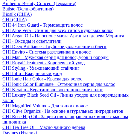
Authentic Beauty Concept (Германия)
Batiste (Великобритания)
Biosilk (США)
CHI (США)
CHI 44 Iron Guard - Термозащита волос
CHI Aloe Vera - Линия для всех типов кудрявых волос
CHI Argan Oil - На основе масла Арганы и дерева Моринга
CHI - Оксиды и осветлители
CHI Deep Brilliance - Глубокое увлажнение и блеск
CHI Enviro - Система разглаживания волос
CHI Man - Мужская серия для волос, усов и бороды
CHI Royal Treatment - Королевский уход
CHI Styling - Ухаживающий стайлинг
CHI Infra - Ежедневный уход
CHI Ionic Hair Color - Краска для волос
CHI Ionic Color Illuminate - Оттеночная серия для волос
CHI Keratin - Кератиновое восстановление волос
CHI Luxury Black Seed Oil - Линия уходов для поврежденных
волос
CHI Magnified Volume - Для тонких волос
CHI Olive Organics - На основе натуральных ингредиентов
CHI Rose Hip Oil - Защита цвета окрашенных волос с маслом
шиповника
CHI Tea Tree Oil - Масло чайного дерева
Davines (Италия)