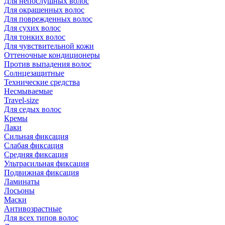
Для непослушных волос
Для окрашенных волос
Для поврежденных волос
Для сухих волос
Для тонких волос
Для чувствительной кожи
Оттеночные кондиционеры
Против выпадения волос
Солнцезащитные
Технические средства
Несмываемые
Travel-size
Для седых волос
Кремы
Лаки
Сильная фиксация
Слабая фиксация
Средняя фиксация
Ультрасильная фиксация
Подвижная фиксация
Ламинаты
Лосьоны
Маски
Антивозрастные
Для всех типов волос