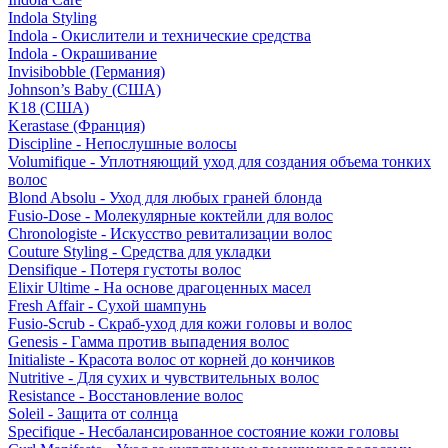
Indola Styling
Indola - Окислители и технические средства
Indola - Окрашивание
Invisibobble (Германия)
Johnson’s Baby (США)
K18 (США)
Kerastase (Франция)
Discipline - Непослушные волосы
Volumifique - Уплотняющий уход для создания объема тонких
волос
Blond Absolu - Уход для любых граней блонда
Fusio-Dose - Молекулярные коктейли для волос
Chronologiste - Искусство ревитализации волос
Couture Styling - Средства для укладки
Densifique - Потеря густоты волос
Elixir Ultime - На основе драгоценных масел
Fresh Affair - Сухой шампунь
Fusio-Scrub - Скраб-уход для кожи головы и волос
Genesis - Гамма против выпадения волос
Initialiste - Красота волос от корней до кончиков
Nutritive - Для сухих и чувствительных волос
Resistance - Восстановление волос
Soleil - Защита от солнца
Specifique - Несбалансированное состояние кожи головы