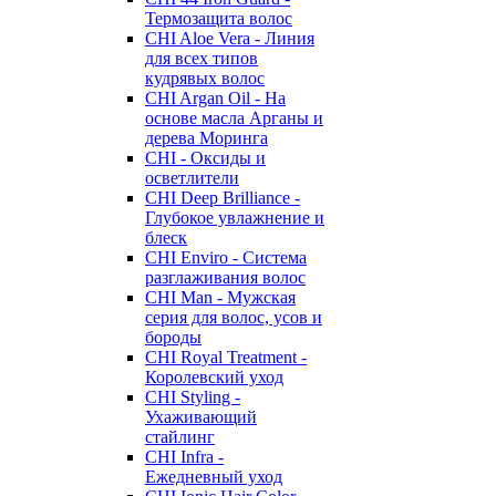
Термозащита волос
CHI Aloe Vera - Линия
для всех типов
кудрявых волос
CHI Argan Oil - На
основе масла Арганы и
дерева Моринга
CHI - Оксиды и
осветлители
CHI Deep Brilliance -
Глубокое увлажнение и
блеск
CHI Enviro - Система
разглаживания волос
CHI Man - Мужская
серия для волос, усов и
бороды
CHI Royal Treatment -
Королевский уход
CHI Styling -
Ухаживающий
стайлинг
CHI Infra -
Ежедневный уход