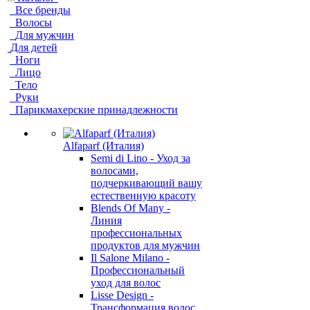
Все бренды
Волосы
Для мужчин
Для детей
Ноги
Лицо
Тело
Руки
Парикмахерские принадлежности
Alfaparf (Италия)
Semi di Lino - Уход за
волосами,
подчеркивающий вашу
естественную красоту
Blends Of Many -
Линия
профессиональных
продуктов для мужчин
Il Salone Milano -
Профессиональный
уход для волос
Lisse Design -
Трансформация волос