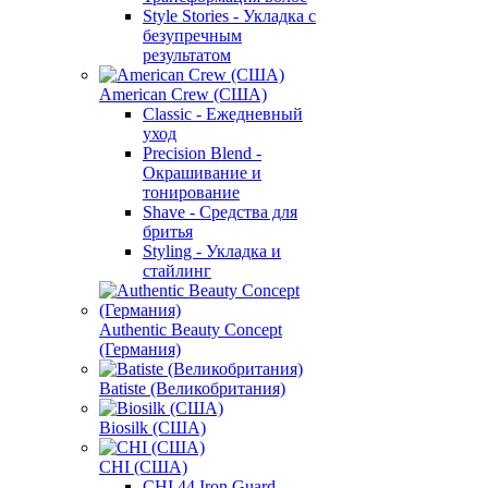
Style Stories - Укладка с
безупречным
результатом
American Crew (США)
Classic - Ежедневный
уход
Precision Blend -
Окрашивание и
тонирование
Shave - Средства для
бритья
Styling - Укладка и
стайлинг
Authentic Beauty Concept
(Германия)
Batiste (Великобритания)
Biosilk (США)
CHI (США)
CHI 44 Iron Guard -