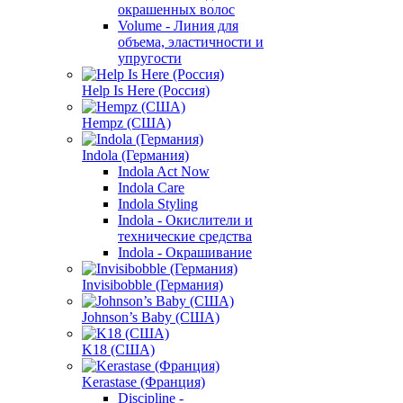
окрашенных волос
Volume - Линия для
объема, эластичности и
упругости
Help Is Here (Россия)
Hempz (США)
Indola (Германия)
Indola Act Now
Indola Care
Indola Styling
Indola - Окислители и
технические средства
Indola - Окрашивание
Invisibobble (Германия)
Johnson’s Baby (США)
K18 (США)
Kerastase (Франция)
Discipline -