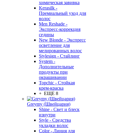
химическая завивка
Kerasilk -
Премиальный уход для
волос
Men Reshade -
Экспресс-коррекция
седины
New Blonde - Экспресс
осветление для
мелированных волос
Stylesign - Стайлинг
System -
Дополнительные
продукты при
окрашивании
Topchic - Стойкая
крем-краска
+ ЕЩЕ 8
Greymy (Швейцария)
Shine - Свет и блеск
изнутри
Style - Средства
укладки волос
Color - Линия для