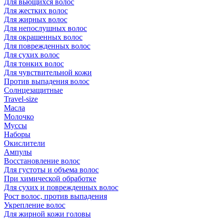
Для вьющихся волос
Для жестких волос
Для жирных волос
Для непослушных волос
Для окрашенных волос
Для поврежденных волос
Для сухих волос
Для тонких волос
Для чувствительной кожи
Против выпадения волос
Солнцезащитные
Travel-size
Масла
Молочко
Муссы
Наборы
Окислители
Ампулы
Восстановление волос
Для густоты и объема волос
При химической обработке
Для сухих и поврежденных волос
Рост волос, против выпадения
Укрепление волос
Для жирной кожи головы