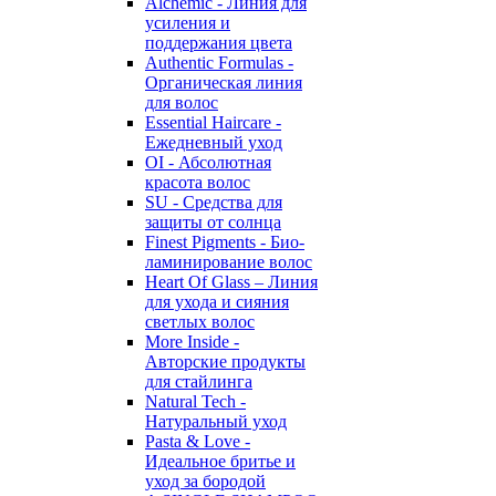
Alchemic - Линия для
усиления и
поддержания цвета
Authentic Formulas -
Органическая линия
для волос
Essential Haircare -
Eжедневный уход
OI - Абсолютная
красота волос
SU - Средства для
защиты от солнца
Finest Pigments - Био-
ламинирование волос
Heart Of Glass – Линия
для ухода и сияния
светлых волос
More Inside -
Авторские продукты
для стайлинга
Natural Tech -
Натуральный уход
Pasta & Love -
Идеальное бритье и
уход за бородой