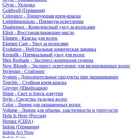
Glynt - Укладка
Goldwell (Германия)
Colorance - Тонирующая крем-краска
Lightdimensions - Премиум-осветление
Dualsenses - Комплексный уход за волосами
Elixir - Восстанавливающее масло
Elumen - Краска для волос
Elumen Care - Уход за волосами
Evolution - Нейтральная химическая завивка
Kerasilk - Премиальный уход для волос
Men Reshade - Экспресс-коррекция седины
New Blonde - Экспресс осветление для мелированных волос
Stylesign - Стайлинг
System - Дополнительные продукты при окрашивании
Topchic - Стойкая крем-краска
Greymy (Швейцария)
Shine - Свет и блеск изнутри
Style - Средства укладки волос
Color - Линия для окрашенных волос
Volume - Линия для объема, эластичности и упругости
Help Is Here (Россия)
Hempz (США)
Indola (Германия)
Indola Act Now
Indola Care