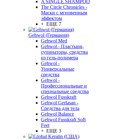
A SINGLE SHAMPOO
The Circle Chronicles -
Маски с мгновенным
эффектом
+ ЕЩЕ 7
Gehwol (Германия)
Gehwol Med
Gehwol - Пластыри,
супинаторы, средства
из гель-полимера
Gehwol -
Универсальные
средства
Gehwol -
Профессиональные и
специальные средства
Gehwol Fusskraft
Gehwol Gerlasan -
Средства для тела
Gehwol Balance
Gehwol Fusskraft Soft
Feet
+ ЕЩЕ 3