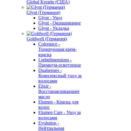
Global Keratin (США)
Glynt (Германия)
Glynt - Уход
Glynt - Окрашивание
Glynt - Укладка
Goldwell (Германия)
Colorance -
Тонирующая крем-
краска
Lightdimensions -
Премиум-осветление
Dualsenses -
Комплексный уход за
волосами
Elixir -
Восстанавливающее
масло
Elumen - Краска для
волос
Elumen Care - Уход за
волосами
Evolution -
Нейтральная