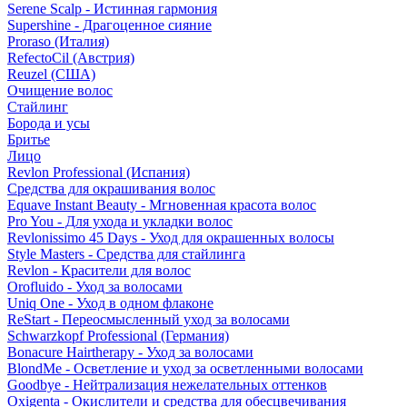
Serene Scalp - Истинная гармония
Supershine - Драгоценное сияние
Proraso (Италия)
RefectoCil (Австрия)
Reuzel (США)
Очищение волос
Стайлинг
Борода и усы
Бритье
Лицо
Revlon Professional (Испания)
Средства для окрашивания волос
Equave Instant Beauty - Мгновенная красота волос
Pro You - Для ухода и укладки волос
Revlonissimo 45 Days - Уход для окрашенных волосы
Style Masters - Средства для стайлинга
Revlon - Красители для волос
Orofluido - Уход за волосами
Uniq One - Уход в одном флаконе
ReStart - Переосмысленный уход за волосами
Schwarzkopf Professional (Германия)
Bonacure Hairtherapy - Уход за волосами
BlondMe - Осветление и уход за осветленными волосами
Goodbye - Нейтрализация нежелательных оттенков
Oxigenta - Окислители и средства для обесцвечивания