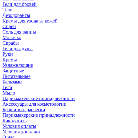
Гели для бровей
Тело
Дезодоранты
Кремы для ухода за кожей
Спреи
Соль для ванны
Молочко
Скрабы
Гели для душа
Руки
Кремы
Увлажняющие
Защитные
Питательные
Бальзамы
Гели
Мыло
Парикмахерские принадлежности
Аксессуары для косметологии
Брашинги, расчески
Парикмахерские принадлежности
Как купить
Условия оплаты
Условия доставки
О нас