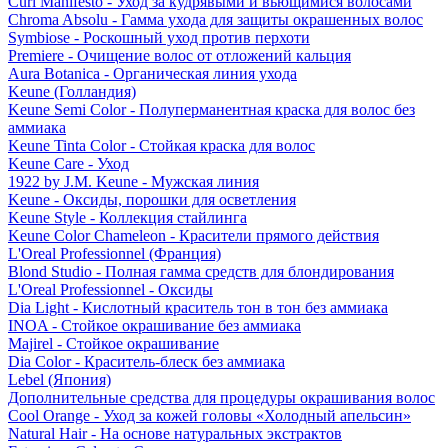
Curl Manifesto - Уход за кудрявыми и вьющимися волосами
Chroma Absolu - Гамма ухода для защиты окрашенных волос
Symbiose - Роскошный уход против перхоти
Premiere - Очищение волос от отложений кальция
Aura Botanica - Органическая линия ухода
Keune (Голландия)
Keune Semi Color - Полуперманентная краска для волос без
аммиака
Keune Tinta Color - Стойкая краска для волос
Keune Care - Уход
1922 by J.M. Keune - Мужская линия
Keune - Оксиды, порошки для осветления
Keune Style - Коллекция стайлинга
Keune Color Chameleon - Красители прямого действия
L'Oreal Professionnel (Франция)
Blond Studio - Полная гамма средств для блондирования
L'Oreal Professionnel - Оксиды
Dia Light - Кислотный краситель тон в тон без аммиака
INOA - Стойкое окрашивание без аммиака
Majirel - Стойкое окрашивание
Dia Color - Краситель-блеск без аммиака
Lebel (Япония)
Дополнительные средства для процедуры окрашивания волос
Cool Orange - Уход за кожей головы «Холодный апельсин»
Natural Hair - На основе натуральных экстрактов