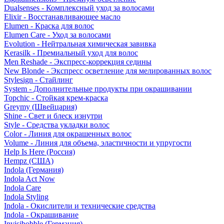
Dualsenses - Комплексный уход за волосами
Elixir - Восстанавливающее масло
Elumen - Краска для волос
Elumen Care - Уход за волосами
Evolution - Нейтральная химическая завивка
Kerasilk - Премиальный уход для волос
Men Reshade - Экспресс-коррекция седины
New Blonde - Экспресс осветление для мелированных волос
Stylesign - Стайлинг
System - Дополнительные продукты при окрашивании
Topchic - Стойкая крем-краска
Greymy (Швейцария)
Shine - Свет и блеск изнутри
Style - Средства укладки волос
Color - Линия для окрашенных волос
Volume - Линия для объема, эластичности и упругости
Help Is Here (Россия)
Hempz (США)
Indola (Германия)
Indola Act Now
Indola Care
Indola Styling
Indola - Окислители и технические средства
Indola - Окрашивание
Invisibobble (Германия)