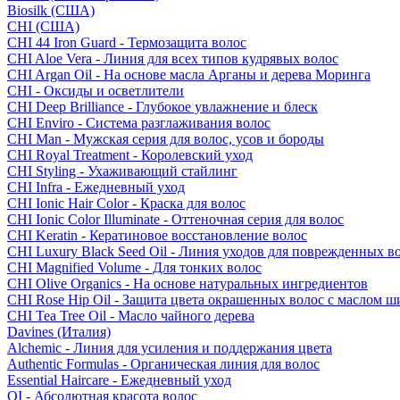
Biosilk (США)
CHI (США)
CHI 44 Iron Guard - Термозащита волос
CHI Aloe Vera - Линия для всех типов кудрявых волос
CHI Argan Oil - На основе масла Арганы и дерева Моринга
CHI - Оксиды и осветлители
CHI Deep Brilliance - Глубокое увлажнение и блеск
CHI Enviro - Система разглаживания волос
CHI Man - Мужская серия для волос, усов и бороды
CHI Royal Treatment - Королевский уход
CHI Styling - Ухаживающий стайлинг
CHI Infra - Ежедневный уход
CHI Ionic Hair Color - Краска для волос
CHI Ionic Color Illuminate - Оттеночная серия для волос
CHI Keratin - Кератиновое восстановление волос
CHI Luxury Black Seed Oil - Линия уходов для поврежденных в
CHI Magnified Volume - Для тонких волос
CHI Olive Organics - На основе натуральных ингредиентов
CHI Rose Hip Oil - Защита цвета окрашенных волос с маслом 
CHI Tea Tree Oil - Масло чайного дерева
Davines (Италия)
Alchemic - Линия для усиления и поддержания цвета
Authentic Formulas - Органическая линия для волос
Essential Haircare - Eжедневный уход
OI - Абсолютная красота волос