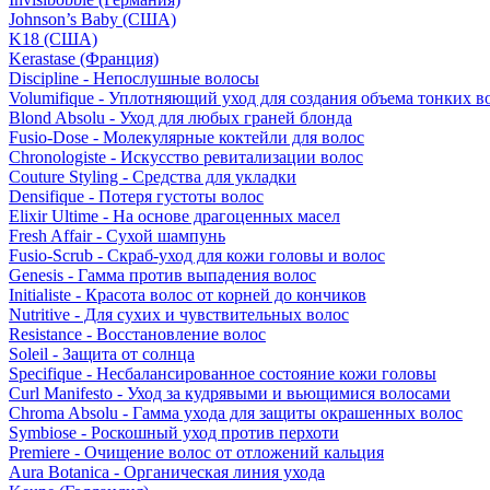
Johnson’s Baby (США)
K18 (США)
Kerastase (Франция)
Discipline - Непослушные волосы
Volumifique - Уплотняющий уход для создания объема тонких в
Blond Absolu - Уход для любых граней блонда
Fusio-Dose - Молекулярные коктейли для волос
Chronologiste - Искусство ревитализации волос
Couture Styling - Средства для укладки
Densifique - Потеря густоты волос
Elixir Ultime - На основе драгоценных масел
Fresh Affair - Сухой шампунь
Fusio-Scrub - Скраб-уход для кожи головы и волос
Genesis - Гамма против выпадения волос
Initialiste - Красота волос от корней до кончиков
Nutritive - Для сухих и чувствительных волос
Resistance - Восстановление волос
Soleil - Защита от солнца
Specifique - Несбалансированное состояние кожи головы
Curl Manifesto - Уход за кудрявыми и вьющимися волосами
Chroma Absolu - Гамма ухода для защиты окрашенных волос
Symbiose - Роскошный уход против перхоти
Premiere - Очищение волос от отложений кальция
Aura Botanica - Органическая линия ухода