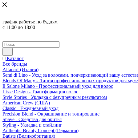
график работы:
по будням
с 11:00 до 18:00
Каталог
Все бренды
Alfaparf (Италия)
Semi di Lino - Уход за волосами, подчеркивающий вашу естест
Blends Of Many - Линия профессиональных продуктов для муж
Il Salone Milano - Профессиональный уход для волос
Lisse Design - Трансформация волос
Style Stories - Укладка с безупречным результатом
American Crew (США)
Classic - Ежедневный уход
Precision Blend - Окрашивание и тонирование
Shave - Средства для бритья
Styling - Укладка и стайлинг
Authentic Beauty Concept (Германия)
Batiste (Великобритания)