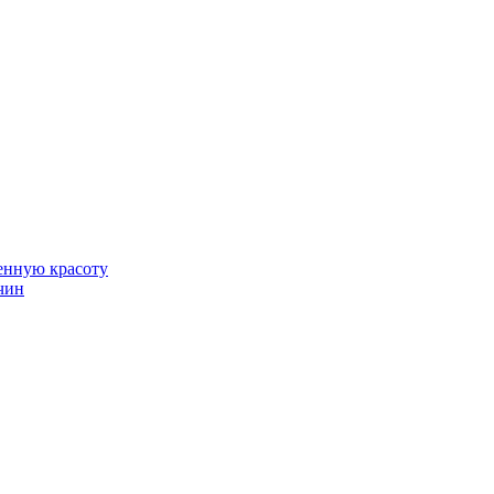
венную красоту
чин