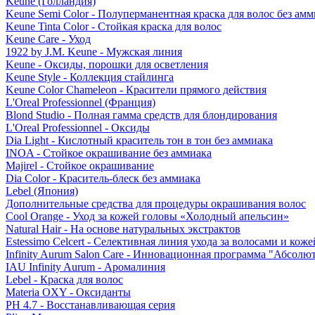
Keune (Голландия)
Keune Semi Color - Полуперманентная краска для волос без амм
Keune Tinta Color - Стойкая краска для волос
Keune Care - Уход
1922 by J.M. Keune - Мужская линия
Keune - Оксиды, порошки для осветления
Keune Style - Коллекция стайлинга
Keune Color Chameleon - Красители прямого действия
L'Oreal Professionnel (Франция)
Blond Studio - Полная гамма средств для блондирования
L'Oreal Professionnel - Оксиды
Dia Light - Кислотный краситель тон в тон без аммиака
INOA - Стойкое окрашивание без аммиака
Majirel - Стойкое окрашивание
Dia Color - Краситель-блеск без аммиака
Lebel (Япония)
Дополнительные средства для процедуры окрашивания волос
Cool Orange - Уход за кожей головы «Холодный апельсин»
Natural Hair - На основе натуральных экстрактов
Estessimo Celcert - Селективная линия ухода за волосами и кож
Infinity Aurum Salon Care - Инновационная программа "Абсолют
IAU Infinity Aurum - Аромалиния
Lebel - Краска для волос
Materia OXY - Оксиданты
PH 4.7 - Восстанавливающая серия