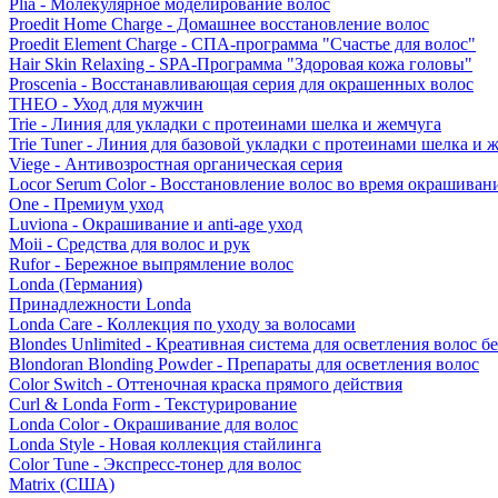
Plia - Молекулярное моделирование волос
Proedit Home Charge - Домашнее восстановление волос
Proedit Element Charge - СПА-программа "Счастье для волос"
Hair Skin Relaxing - SPA-Программа "Здоровая кожа головы"
Proscenia - Восстанавливающая серия для окрашенных волос
THEO - Уход для мужчин
Trie - Линия для укладки с протеинами шелка и жемчуга
Trie Tuner - Линия для базовой укладки с протеинами шелка и 
Viege - Антивозростная органическая серия
Locor Serum Color - Восстановление волос во время окрашиван
One - Премиум уход
Luviona - Окрашивание и anti-age уход
Moii - Средства для волос и рук
Rufor - Бережное выпрямление волос
Londa (Германия)
Принадлежности Londa
Londa Care - Коллекция по уходу за волосами
Blondes Unlimited - Креативная система для осветления волос б
Blondoran Blonding Powder - Препараты для осветления волос
Color Switch - Оттеночная краска прямого действия
Curl & Londa Form - Текстурирование
Londa Color - Окрашивание для волос
Londa Style - Новая коллекция стайлинга
Color Tune - Экспресс-тонер для волос
Matrix (США)