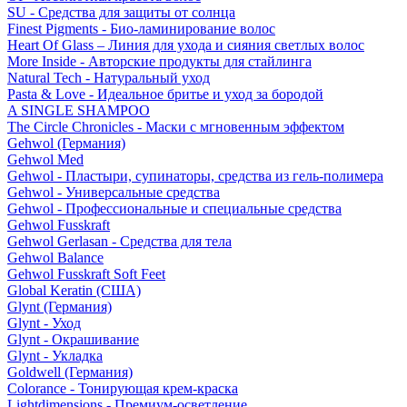
SU - Средства для защиты от солнца
Finest Pigments - Био-ламинирование волос
Heart Of Glass – Линия для ухода и сияния светлых волос
More Inside - Авторские продукты для стайлинга
Natural Tech - Натуральный уход
Pasta & Love - Идеальное бритье и уход за бородой
A SINGLE SHAMPOO
The Circle Chronicles - Маски с мгновенным эффектом
Gehwol (Германия)
Gehwol Med
Gehwol - Пластыри, супинаторы, средства из гель-полимера
Gehwol - Универсальные средства
Gehwol - Профессиональные и специальные средства
Gehwol Fusskraft
Gehwol Gerlasan - Средства для тела
Gehwol Balance
Gehwol Fusskraft Soft Feet
Global Keratin (США)
Glynt (Германия)
Glynt - Уход
Glynt - Окрашивание
Glynt - Укладка
Goldwell (Германия)
Colorance - Тонирующая крем-краска
Lightdimensions - Премиум-осветление