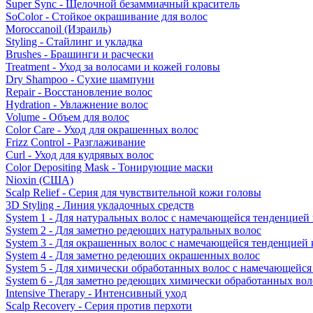
Super Sync - Щелочной безаммиачный краситель
SoColor - Стойкое окрашивание для волос
Moroccanoil (Израиль)
Styling - Стайлинг и укладка
Brushes - Брашинги и расчески
Treatment - Уход за волосами и кожей головы
Dry Shampoo - Сухие шампуни
Repair - Восстановление волос
Hydration - Увлажнение волос
Volume - Объем для волос
Color Care - Уход для окрашенных волос
Frizz Control - Разглаживание
Curl - Уход для кудрявых волос
Color Depositing Mask - Тонирующие маски
Nioxin (США)
Scalp Relief - Серия для чувствительной кожи головы
3D Styling - Линия укладочных средств
System 1 - Для натуральных волос с намечающейся тенденцией
System 2 - Для заметно редеющих натуральных волос
System 3 - Для окрашенных волос с намечающейся тенденцией
System 4 - Для заметно редеющих окрашенных волос
System 5 - Для химически обработанных волос с намечающейс
System 6 - Для заметно редеющих химически обработанных вол
Intensive Therapy - Интенсивный уход
Scalp Recovery - Серия против перхоти