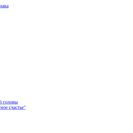
иака
ей головы
ное счастье"