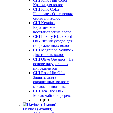
CHI Ionic Hair Color -
Краска для волос
CHI Ionic Color
Illuminate - Оттеночная
серия для волос
CHI Keratin -
Кератиновое
восстановление волос
CHI Luxury Black Seed
Oil - Линия уходов для
поврежденных волос
CHI Magnified Volume -
Для тонких волос
CHI Olive Organics - На
основе натуральных
ингредиентов
CHI Rose Hip Oil -
Защита цвета
окрашенных волос с
маслом шиповника
CHI Tea Tree Oil -
Масло чайного дерева
+ ЕЩЕ 13
Davines (Италия)