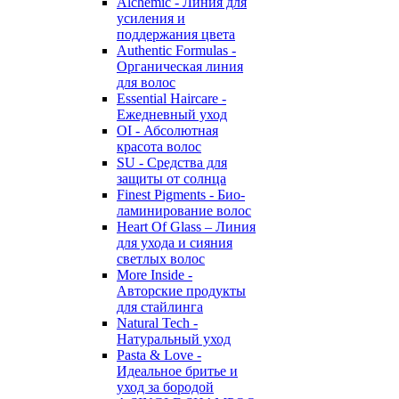
Alchemic - Линия для
усиления и
поддержания цвета
Authentic Formulas -
Органическая линия
для волос
Essential Haircare -
Eжедневный уход
OI - Абсолютная
красота волос
SU - Средства для
защиты от солнца
Finest Pigments - Био-
ламинирование волос
Heart Of Glass – Линия
для ухода и сияния
светлых волос
More Inside -
Авторские продукты
для стайлинга
Natural Tech -
Натуральный уход
Pasta & Love -
Идеальное бритье и
уход за бородой