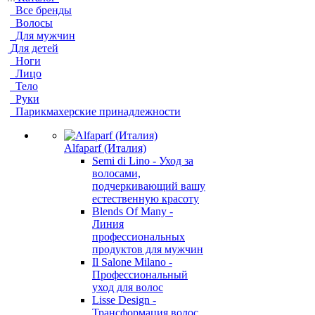
Все бренды
Волосы
Для мужчин
Для детей
Ноги
Лицо
Тело
Руки
Парикмахерские принадлежности
Alfaparf (Италия)
Semi di Lino - Уход за
волосами,
подчеркивающий вашу
естественную красоту
Blends Of Many -
Линия
профессиональных
продуктов для мужчин
Il Salone Milano -
Профессиональный
уход для волос
Lisse Design -
Трансформация волос