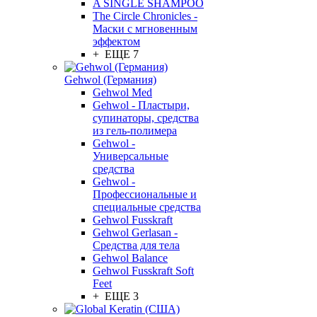
A SINGLE SHAMPOO
The Circle Chronicles -
Маски с мгновенным
эффектом
+ ЕЩЕ 7
Gehwol (Германия)
Gehwol Med
Gehwol - Пластыри,
супинаторы, средства
из гель-полимера
Gehwol -
Универсальные
средства
Gehwol -
Профессиональные и
специальные средства
Gehwol Fusskraft
Gehwol Gerlasan -
Средства для тела
Gehwol Balance
Gehwol Fusskraft Soft
Feet
+ ЕЩЕ 3