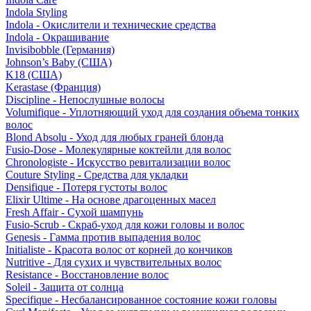
Indola Styling
Indola - Окислители и технические средства
Indola - Окрашивание
Invisibobble (Германия)
Johnson’s Baby (США)
K18 (США)
Kerastase (Франция)
Discipline - Непослушные волосы
Volumifique - Уплотняющий уход для создания объема тонких
волос
Blond Absolu - Уход для любых граней блонда
Fusio-Dose - Молекулярные коктейли для волос
Chronologiste - Искусство ревитализации волос
Couture Styling - Средства для укладки
Densifique - Потеря густоты волос
Elixir Ultime - На основе драгоценных масел
Fresh Affair - Сухой шампунь
Fusio-Scrub - Скраб-уход для кожи головы и волос
Genesis - Гамма против выпадения волос
Initialiste - Красота волос от корней до кончиков
Nutritive - Для сухих и чувствительных волос
Resistance - Восстановление волос
Soleil - Защита от солнца
Specifique - Несбалансированное состояние кожи головы