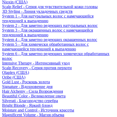
Nioxin (США)
Scalp Relief - Серия для чувствительной кожи головы
3D Styling - Линия укладочных средств
System 1 - Для натуральных волос с намечающейся
тенденцией к выпадению
System 2 - Для заметно редеющих натуральных волос
System 3 - Для окрашенных волос с намечающейся
тенденцией к выпадению
System 4 - Для заметно редеющих окрашенных волос
System 5 - Для химически обработанных волос с
намечающейся тенденцией к выпадению
System 6 - Для заметно редеющих химически обработанных
волос
Intensive Therapy - Интенсивный уход
Scalp Recovery - Серия против перхоти
Olaplex (США)
Oribe (США)
Gold Lust - Роскошь золота
Signature - Вдохновение дня
Hair Alchemy - Сила Возрождения
Beautiful Color - Великолепие цвета
Silverati - Благородство серебра
Bright Blonde - Яркий блонд
Moisture and Control - Источник красоты
Magnificent Volume - Магия объема