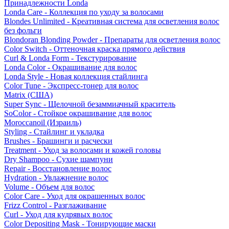
Принадлежности Londa
Londa Care - Коллекция по уходу за волосами
Blondes Unlimited - Креативная система для осветления волос
без фольги
Blondoran Blonding Powder - Препараты для осветления волос
Color Switch - Оттеночная краска прямого действия
Curl & Londa Form - Текстурирование
Londa Color - Окрашивание для волос
Londa Style - Новая коллекция стайлинга
Color Tune - Экспресс-тонер для волос
Matrix (США)
Super Sync - Щелочной безаммиачный краситель
SoColor - Стойкое окрашивание для волос
Moroccanoil (Израиль)
Styling - Стайлинг и укладка
Brushes - Брашинги и расчески
Treatment - Уход за волосами и кожей головы
Dry Shampoo - Сухие шампуни
Repair - Восстановление волос
Hydration - Увлажнение волос
Volume - Объем для волос
Color Care - Уход для окрашенных волос
Frizz Control - Разглаживание
Curl - Уход для кудрявых волос
Color Depositing Mask - Тонирующие маски