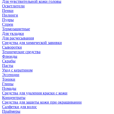
Для чувствительной кожи головы
Осветлители
Пенки
Пилинги
Пудры
Спреи
Термозащитные
Для укладки
Для расчесывания
Средства для химической завивки
Сыворотки
Технические средства
Флюиды
Скрабы
Пасты
Уход с кератином
Эссенции
Тоники
Глины
Помады
Средства для удаления краски с кожи
Концентраты
Средства для защиты кожи при окрашивании
Салфетки для волос
Праймеры