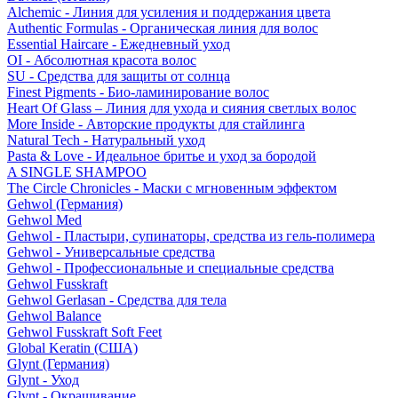
Alchemic - Линия для усиления и поддержания цвета
Authentic Formulas - Органическая линия для волос
Essential Haircare - Eжедневный уход
OI - Абсолютная красота волос
SU - Средства для защиты от солнца
Finest Pigments - Био-ламинирование волос
Heart Of Glass – Линия для ухода и сияния светлых волос
More Inside - Авторские продукты для стайлинга
Natural Tech - Натуральный уход
Pasta & Love - Идеальное бритье и уход за бородой
A SINGLE SHAMPOO
The Circle Chronicles - Маски с мгновенным эффектом
Gehwol (Германия)
Gehwol Med
Gehwol - Пластыри, супинаторы, средства из гель-полимера
Gehwol - Универсальные средства
Gehwol - Профессиональные и специальные средства
Gehwol Fusskraft
Gehwol Gerlasan - Средства для тела
Gehwol Balance
Gehwol Fusskraft Soft Feet
Global Keratin (США)
Glynt (Германия)
Glynt - Уход
Glynt - Окрашивание