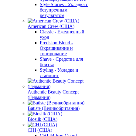
Style Stories - Укладка с
безупречным
результатом
American Crew (США)
Classic - Ежедневный
уход
Precision Blend -
Окрашивание и
тонирование
Shave - Средства для
бритья
Styling - Укладка и
стайлинг
Authentic Beauty Concept
(Германия)
Batiste (Великобритания)
Biosilk (США)
CHI (США)
CHI 44 Iron Guard -