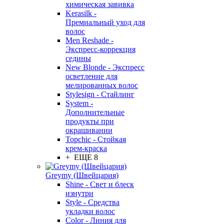
химическая завивка
Kerasilk -
Премиальный уход для
волос
Men Reshade -
Экспресс-коррекция
седины
New Blonde - Экспресс
осветление для
мелированных волос
Stylesign - Стайлинг
System -
Дополнительные
продукты при
окрашивании
Topchic - Стойкая
крем-краска
+ ЕЩЕ 8
Greymy (Швейцария)
Shine - Свет и блеск
изнутри
Style - Средства
укладки волос
Color - Линия для