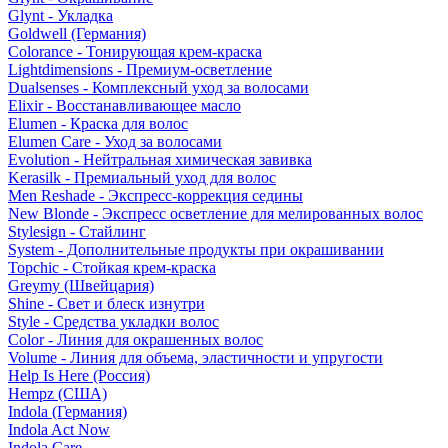
Glynt - Укладка
Goldwell (Германия)
Colorance - Тонирующая крем-краска
Lightdimensions - Премиум-осветление
Dualsenses - Комплексный уход за волосами
Elixir - Восстанавливающее масло
Elumen - Краска для волос
Elumen Care - Уход за волосами
Evolution - Нейтральная химическая завивка
Kerasilk - Премиальный уход для волос
Men Reshade - Экспресс-коррекция седины
New Blonde - Экспресс осветление для мелированных волос
Stylesign - Стайлинг
System - Дополнительные продукты при окрашивании
Topchic - Стойкая крем-краска
Greymy (Швейцария)
Shine - Свет и блеск изнутри
Style - Средства укладки волос
Color - Линия для окрашенных волос
Volume - Линия для объема, эластичности и упругости
Help Is Here (Россия)
Hempz (США)
Indola (Германия)
Indola Act Now
Indola Care