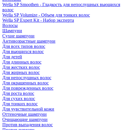
Wella SP Smoothen - Гладкость для непослушных вьющихся
волос
Wella SP Volumize - Объем для тонких волос
Wella SP Expert Kit - Набор эксперта
Волосы
Шампуни
Сухие шампуни
Антивозрастные шампуни
Для всех типов волос
Для вьющихся волос
Для детей
Для длинных волос
Для жестких волос
Для жирных волос
Для непослушных волос
Для окрашенных волос
Для поврежденных волос
Для роста волос
Для сухих волос
Для тонких волос
Для чувствительной кожи
Оттеночные шампуни
Очищающие шампуни
Против выпадения волос
Против перхоти