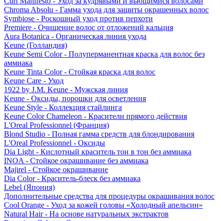
Curl Manifesto - Уход за кудрявыми и вьющимися волосами
Chroma Absolu - Гамма ухода для защиты окрашенных волос
Symbiose - Роскошный уход против перхоти
Premiere - Очищение волос от отложений кальция
Aura Botanica - Органическая линия ухода
Keune (Голландия)
Keune Semi Color - Полуперманентная краска для волос без
аммиака
Keune Tinta Color - Стойкая краска для волос
Keune Care - Уход
1922 by J.M. Keune - Мужская линия
Keune - Оксиды, порошки для осветления
Keune Style - Коллекция стайлинга
Keune Color Chameleon - Красители прямого действия
L'Oreal Professionnel (Франция)
Blond Studio - Полная гамма средств для блондирования
L'Oreal Professionnel - Оксиды
Dia Light - Кислотный краситель тон в тон без аммиака
INOA - Стойкое окрашивание без аммиака
Majirel - Стойкое окрашивание
Dia Color - Краситель-блеск без аммиака
Lebel (Япония)
Дополнительные средства для процедуры окрашивания волос
Cool Orange - Уход за кожей головы «Холодный апельсин»
Natural Hair - На основе натуральных экстрактов