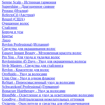
Serene Scalp - Истинная гармония
Supershine - Драгоценное сияние
Proraso (Италия)
RefectoCil (Австрия)
Reuzel (США)
Очищение волос
Стайлинг
Борода и усы
Бритье
Лицо
Revlon Professional (Испания)
Средства для окрашивания волос
Equave Instant Beauty - Мгновенная красота волос
Pro You - Для ухода и укладки волос
Revlonissimo 45 Days - Уход для окрашенных волосы
Style Masters - Средства для стайлинга
Revlon - Красители для волос
Orofluido - Уход за волосами
Uniq One - Уход в одном флаконе
ReStart - Переосмысленный уход за волосами
Schwarzkopf Professional (Германия)
Bonacure Hairtherapy - Уход за волосами
BlondMe - Осветление и уход за осветленными волосами
Goodbye - Нейтрализация нежелательных оттенков
Oxigenta - Окислители и средства для обесцвечивания