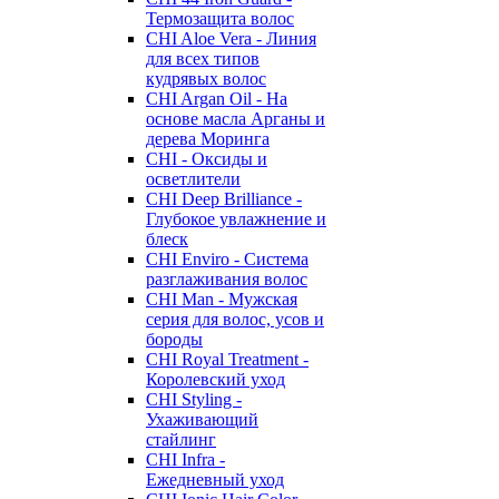
Термозащита волос
CHI Aloe Vera - Линия
для всех типов
кудрявых волос
CHI Argan Oil - На
основе масла Арганы и
дерева Моринга
CHI - Оксиды и
осветлители
CHI Deep Brilliance -
Глубокое увлажнение и
блеск
CHI Enviro - Система
разглаживания волос
CHI Man - Мужская
серия для волос, усов и
бороды
CHI Royal Treatment -
Королевский уход
CHI Styling -
Ухаживающий
стайлинг
CHI Infra -
Ежедневный уход