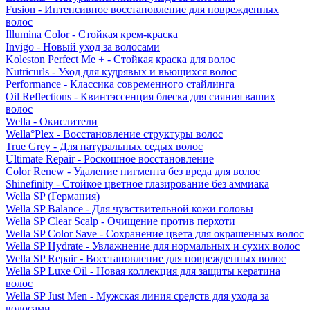
Fusion - Интенсивное восстановление для поврежденных
волос
Illumina Color - Стойкая крем-краска
Invigo - Новый уход за волосами
Koleston Perfect Me + - Стойкая краска для волос
Nutricurls - Уход для кудрявых и вьющихся волос
Performance - Классика современного стайлинга
Oil Reflections - Квинтэссенция блеска для сияния ваших
волос
Wella - Окислители
Wella°Plex - Восстановление структуры волос
True Grey - Для натуральных седых волос
Ultimate Repair - Роскошное восстановление
Color Renew - Удаление пигмента без вреда для волос
Shinefinity - Стойкое цветное глазирование без аммиака
Wella SP (Германия)
Wella SP Balance - Для чувствительной кожи головы
Wella SP Clear Scalp - Очищение против перхоти
Wella SP Color Save - Сохранение цвета для окрашенных волос
Wella SP Hydrate - Увлажнение для нормальных и сухих волос
Wella SP Repair - Восстановление для поврежденных волос
Wella SP Luxe Oil - Новая коллекция для защиты кератина
волос
Wella SP Just Men - Мужская линия средств для ухода за
волосами