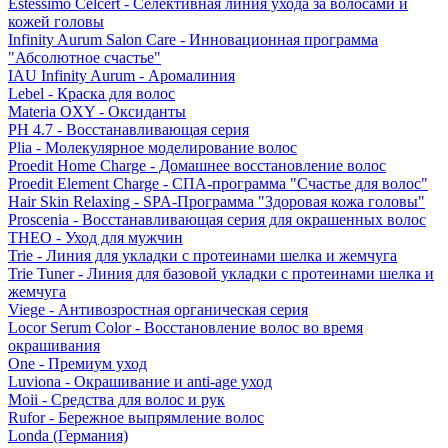
Estessimo Celcert - Селективная линия ухода за волосами и
кожей головы
Infinity Aurum Salon Care - Инновационная программа
"Абсолютное счастье"
IAU Infinity Aurum - Аромалиния
Lebel - Краска для волос
Materia OXY - Оксиданты
PH 4.7 - Восстанавливающая серия
Plia - Молекулярное моделирование волос
Proedit Home Charge - Домашнее восстановление волос
Proedit Element Charge - СПА-программа "Счастье для волос"
Hair Skin Relaxing - SPA-Программа "Здоровая кожа головы"
Proscenia - Восстанавливающая серия для окрашенных волос
THEO - Уход для мужчин
Trie - Линия для укладки с протеинами шелка и жемчуга
Trie Tuner - Линия для базовой укладки с протеинами шелка и
жемчуга
Viege - Антивозростная органическая серия
Locor Serum Color - Восстановление волос во время
окрашивания
One - Премиум уход
Luviona - Окрашивание и anti-age уход
Moii - Средства для волос и рук
Rufor - Бережное выпрямление волос
Londa (Германия)