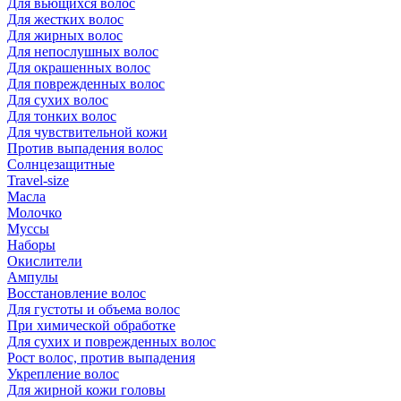
Для вьющихся волос
Для жестких волос
Для жирных волос
Для непослушных волос
Для окрашенных волос
Для поврежденных волос
Для сухих волос
Для тонких волос
Для чувствительной кожи
Против выпадения волос
Солнцезащитные
Travel-size
Масла
Молочко
Муссы
Наборы
Окислители
Ампулы
Восстановление волос
Для густоты и объема волос
При химической обработке
Для сухих и поврежденных волос
Рост волос, против выпадения
Укрепление волос
Для жирной кожи головы