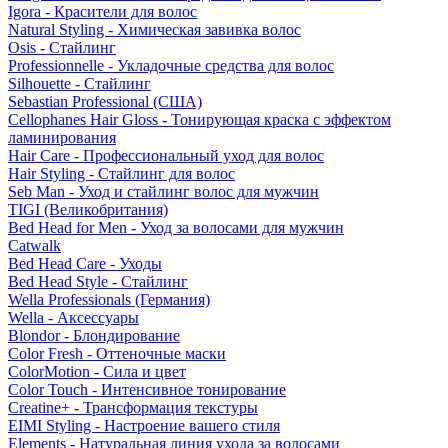
Igora - Красители для волос
Natural Styling - Химическая завивка волос
Osis - Стайлинг
Professionnelle - Укладочные средства для волос
Silhouette - Стайлинг
Sebastian Professional (США)
Cellophanes Hair Gloss - Тонирующая краска с эффектом
ламинирования
Hair Care - Профессиональный уход для волос
Hair Styling - Стайлинг для волос
Seb Man - Уход и стайлинг волос для мужчин
TIGI (Великобритания)
Bed Head for Men - Уход за волосами для мужчин
Catwalk
Bed Head Care - Уходы
Bed Head Style - Стайлинг
Wella Professionals (Германия)
Wella - Аксессуары
Blondor - Блондирование
Color Fresh - Оттеночные маски
ColorMotion - Сила и цвет
Color Touch - Интенсивное тонирование
Creatine+ - Трансформация текстуры
EIMI Styling - Настроение вашего стиля
Elements - Натуральная линия ухода за волосами