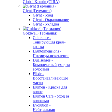
Global Keratin (США)
Glynt (Германия)
Glynt - Уход
Glynt - Окрашивание
Glynt - Укладка
Goldwell (Германия)
Colorance -
Тонирующая крем-
краска
Lightdimensions -
Премиум-осветление
Dualsenses -
Комплексный уход за
волосами
Elixir -
Восстанавливающее
масло
Elumen - Краска для
волос
Elumen Care - Уход за
волосами
Evolution -
Нейтральная