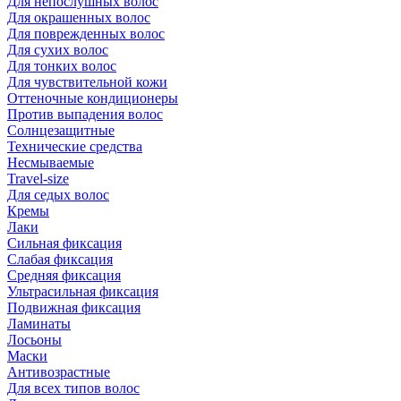
Для непослушных волос
Для окрашенных волос
Для поврежденных волос
Для сухих волос
Для тонких волос
Для чувствительной кожи
Оттеночные кондиционеры
Против выпадения волос
Солнцезащитные
Технические средства
Несмываемые
Travel-size
Для седых волос
Кремы
Лаки
Сильная фиксация
Слабая фиксация
Средняя фиксация
Ультрасильная фиксация
Подвижная фиксация
Ламинаты
Лосьоны
Маски
Антивозрастные
Для всех типов волос