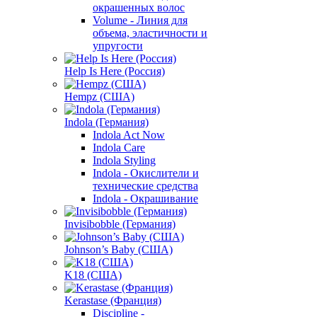
окрашенных волос
Volume - Линия для
объема, эластичности и
упругости
Help Is Here (Россия)
Hempz (США)
Indola (Германия)
Indola Act Now
Indola Care
Indola Styling
Indola - Окислители и
технические средства
Indola - Окрашивание
Invisibobble (Германия)
Johnson’s Baby (США)
K18 (США)
Kerastase (Франция)
Discipline -