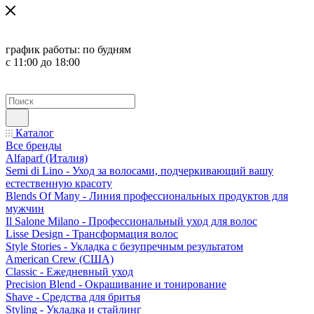
график работы:
по будням
с 11:00 до 18:00
Каталог
Все бренды
Alfaparf (Италия)
Semi di Lino - Уход за волосами, подчеркивающий вашу
естественную красоту
Blends Of Many - Линия профессиональных продуктов для
мужчин
Il Salone Milano - Профессиональный уход для волос
Lisse Design - Трансформация волос
Style Stories - Укладка с безупречным результатом
American Crew (США)
Classic - Ежедневный уход
Precision Blend - Окрашивание и тонирование
Shave - Средства для бритья
Styling - Укладка и стайлинг