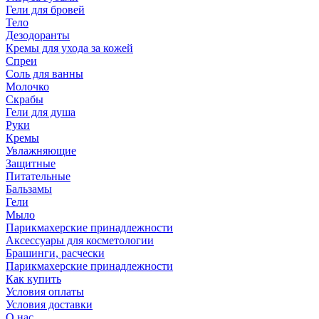
Гели для бровей
Тело
Дезодоранты
Кремы для ухода за кожей
Спреи
Соль для ванны
Молочко
Скрабы
Гели для душа
Руки
Кремы
Увлажняющие
Защитные
Питательные
Бальзамы
Гели
Мыло
Парикмахерские принадлежности
Аксессуары для косметологии
Брашинги, расчески
Парикмахерские принадлежности
Как купить
Условия оплаты
Условия доставки
О нас