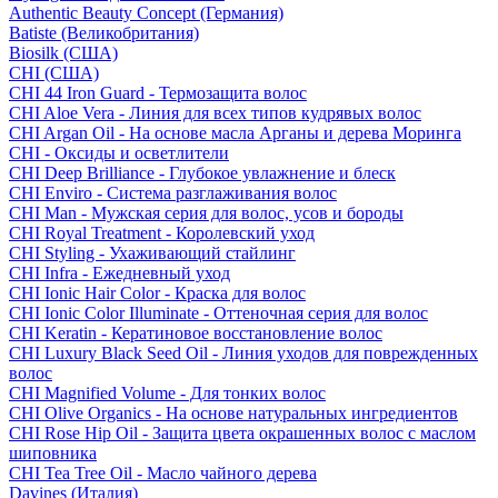
Authentic Beauty Concept (Германия)
Batiste (Великобритания)
Biosilk (США)
CHI (США)
CHI 44 Iron Guard - Термозащита волос
CHI Aloe Vera - Линия для всех типов кудрявых волос
CHI Argan Oil - На основе масла Арганы и дерева Моринга
CHI - Оксиды и осветлители
CHI Deep Brilliance - Глубокое увлажнение и блеск
CHI Enviro - Система разглаживания волос
CHI Man - Мужская серия для волос, усов и бороды
CHI Royal Treatment - Королевский уход
CHI Styling - Ухаживающий стайлинг
CHI Infra - Ежедневный уход
CHI Ionic Hair Color - Краска для волос
CHI Ionic Color Illuminate - Оттеночная серия для волос
CHI Keratin - Кератиновое восстановление волос
CHI Luxury Black Seed Oil - Линия уходов для поврежденных
волос
CHI Magnified Volume - Для тонких волос
CHI Olive Organics - На основе натуральных ингредиентов
CHI Rose Hip Oil - Защита цвета окрашенных волос с маслом
шиповника
CHI Tea Tree Oil - Масло чайного дерева
Davines (Италия)