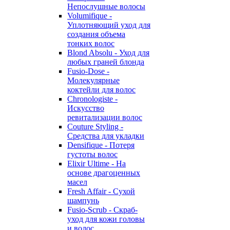
Непослушные волосы
Volumifique -
Уплотняющий уход для
создания объема
тонких волос
Blond Absolu - Уход для
любых граней блонда
Fusio-Dose -
Молекулярные
коктейли для волос
Chronologiste -
Искусство
ревитализации волос
Couture Styling -
Средства для укладки
Densifique - Потеря
густоты волос
Elixir Ultime - На
основе драгоценных
масел
Fresh Affair - Сухой
шампунь
Fusio-Scrub - Скраб-
уход для кожи головы
и волос