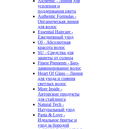
Alchemic - Линия для
усиления и
поддержания цвета
Authentic Formulas -
Органическая линия
для волос
Essential Haircare -
Eжедневный уход
OI - Абсолютная
красота волос
SU - Средства для
защиты от солнца
Finest Pigments - Био-
ламинирование волос
Heart Of Glass – Линия
для ухода и сияния
светлых волос
More Inside -
Авторские продукты
для стайлинга
Natural Tech -
Натуральный уход
Pasta & Love -
Идеальное бритье и
уход за бородой