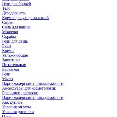
Гели для бровей
Тело
Дезодоранты
Кремы для ухода за кожей
Спреи
Соль для ванны
Молочко
Скрабы
Гели для душа
Руки
Кремы
Увлажняющие
Защитные
Питательные
Бальзамы
Гели
Мыло
Парикмахерские принадлежности
Аксессуары для косметологии
Брашинги, расчески
Парикмахерские принадлежности
Как купить
Условия оплаты
Условия доставки
О нас