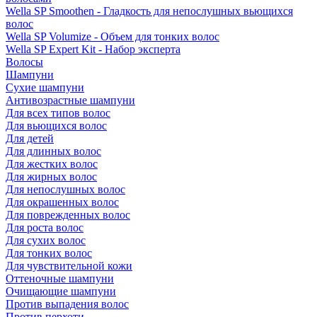
Wella SP Smoothen - Гладкость для непослушных вьющихся
волос
Wella SP Volumize - Объем для тонких волос
Wella SP Expert Kit - Набор эксперта
Волосы
Шампуни
Сухие шампуни
Антивозрастные шампуни
Для всех типов волос
Для вьющихся волос
Для детей
Для длинных волос
Для жестких волос
Для жирных волос
Для непослушных волос
Для окрашенных волос
Для поврежденных волос
Для роста волос
Для сухих волос
Для тонких волос
Для чувствительной кожи
Оттеночные шампуни
Очищающие шампуни
Против выпадения волос
Против перхоти