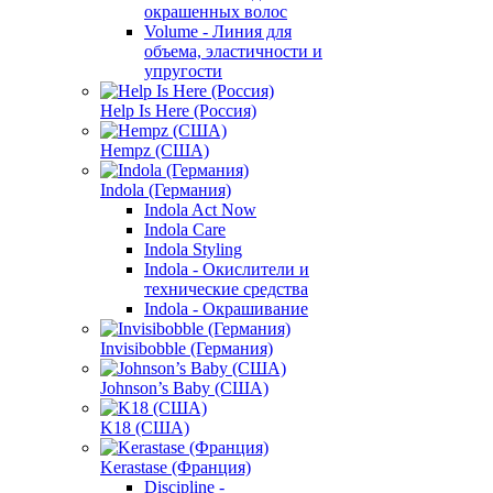
окрашенных волос
Volume - Линия для
объема, эластичности и
упругости
Help Is Here (Россия)
Hempz (США)
Indola (Германия)
Indola Act Now
Indola Care
Indola Styling
Indola - Окислители и
технические средства
Indola - Окрашивание
Invisibobble (Германия)
Johnson’s Baby (США)
K18 (США)
Kerastase (Франция)
Discipline -