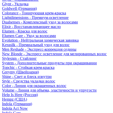
Glynt - Укладка
Goldwell (Германия)
Colorance - Тонирующая крем-краска
Lightdimensions - Премиум-осветление
Dualsenses - Комплексный уход за волосами
Elixir - Восстанавливающее масло
Elumen - Краска для волос
Elumen Care - Уход за волосами
Evolution - Нейтральная химическая завивка
Kerasilk - Премиальный уход для волос
Men Reshade - Экспресс-коррекция седины
New Blonde - Экспресс осветление для мелированных волос
Stylesign - Стайлинг
System - Дополнительные продукты при окрашивании
Topchic - Стойкая крем-краска
Greymy (Швейцария)
Shine - Свет и блеск изнутри
Style - Средства укладки волос
Color - Линия для окрашенных волос
Volume - Линия для объема, эластичности и упругости
Help Is Here (Россия)
Hempz (США)
Indola (Германия)
Indola Act Now
Indola Care