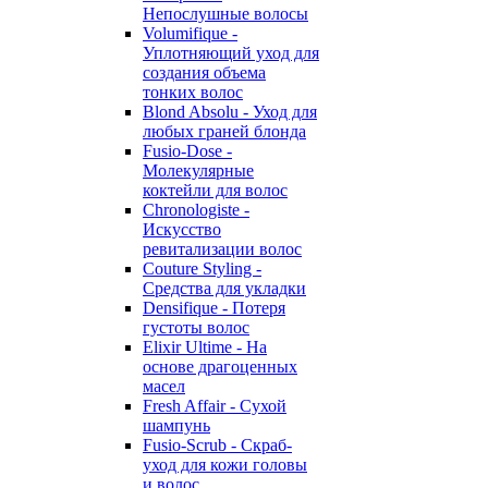
Непослушные волосы
Volumifique -
Уплотняющий уход для
создания объема
тонких волос
Blond Absolu - Уход для
любых граней блонда
Fusio-Dose -
Молекулярные
коктейли для волос
Chronologiste -
Искусство
ревитализации волос
Couture Styling -
Средства для укладки
Densifique - Потеря
густоты волос
Elixir Ultime - На
основе драгоценных
масел
Fresh Affair - Сухой
шампунь
Fusio-Scrub - Скраб-
уход для кожи головы
и волос