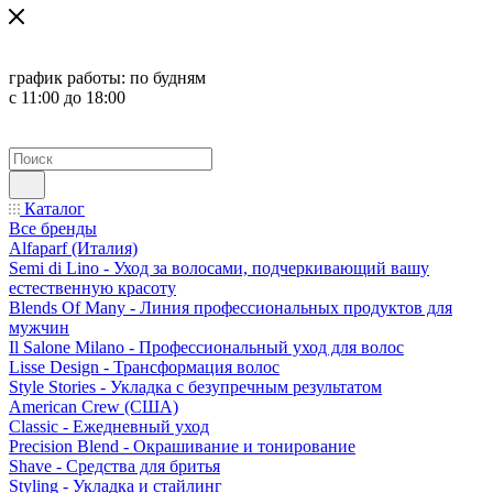
график работы:
по будням
с 11:00 до 18:00
Каталог
Все бренды
Alfaparf (Италия)
Semi di Lino - Уход за волосами, подчеркивающий вашу
естественную красоту
Blends Of Many - Линия профессиональных продуктов для
мужчин
Il Salone Milano - Профессиональный уход для волос
Lisse Design - Трансформация волос
Style Stories - Укладка с безупречным результатом
American Crew (США)
Classic - Ежедневный уход
Precision Blend - Окрашивание и тонирование
Shave - Средства для бритья
Styling - Укладка и стайлинг