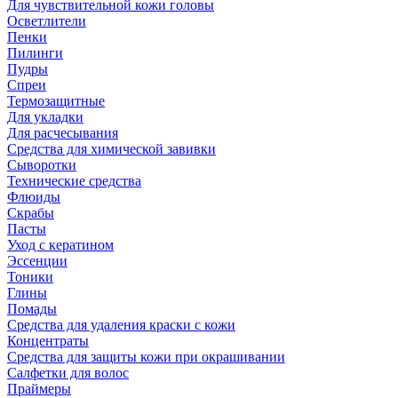
Для чувствительной кожи головы
Осветлители
Пенки
Пилинги
Пудры
Спреи
Термозащитные
Для укладки
Для расчесывания
Средства для химической завивки
Сыворотки
Технические средства
Флюиды
Скрабы
Пасты
Уход с кератином
Эссенции
Тоники
Глины
Помады
Средства для удаления краски с кожи
Концентраты
Средства для защиты кожи при окрашивании
Салфетки для волос
Праймеры