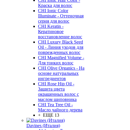
CHI Ionic Hair Color -
Краска для волос
CHI Ionic Color
Illuminate - Оттеночная
серия для волос
CHI Keratin -
Кератиновое
восстановление волос
CHI Luxury Black Seed
Oil - Линия уходов для
поврежденных волос
CHI Magnified Volume -
Для тонких волос
CHI Olive Organics - На
основе натуральных
ингредиентов
CHI Rose Hip Oil -
Защита цвета
окрашенных волос с
маслом шиповника
CHI Tea Tree Oil -
Масло чайного дерева
+ ЕЩЕ 13
Davines (Италия)