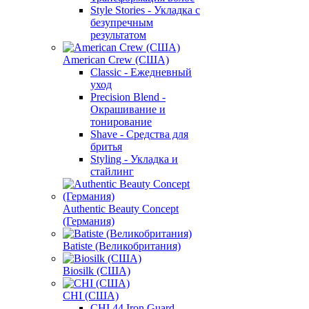
Style Stories - Укладка с
безупречным
результатом
American Crew (США)
Classic - Ежедневный
уход
Precision Blend -
Окрашивание и
тонирование
Shave - Средства для
бритья
Styling - Укладка и
стайлинг
Authentic Beauty Concept
(Германия)
Batiste (Великобритания)
Biosilk (США)
CHI (США)
CHI 44 Iron Guard -