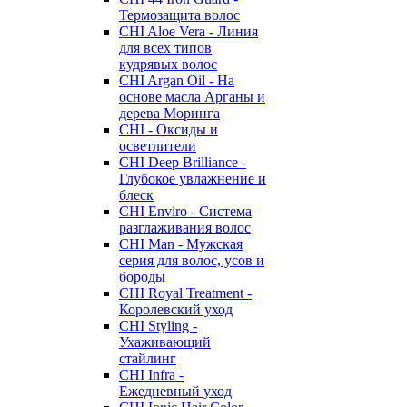
Термозащита волос
CHI Aloe Vera - Линия
для всех типов
кудрявых волос
CHI Argan Oil - На
основе масла Арганы и
дерева Моринга
CHI - Оксиды и
осветлители
CHI Deep Brilliance -
Глубокое увлажнение и
блеск
CHI Enviro - Система
разглаживания волос
CHI Man - Мужская
серия для волос, усов и
бороды
CHI Royal Treatment -
Королевский уход
CHI Styling -
Ухаживающий
стайлинг
CHI Infra -
Ежедневный уход