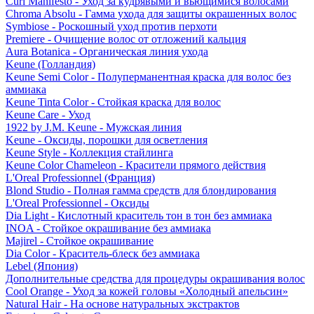
Curl Manifesto - Уход за кудрявыми и вьющимися волосами
Chroma Absolu - Гамма ухода для защиты окрашенных волос
Symbiose - Роскошный уход против перхоти
Premiere - Очищение волос от отложений кальция
Aura Botanica - Органическая линия ухода
Keune (Голландия)
Keune Semi Color - Полуперманентная краска для волос без
аммиака
Keune Tinta Color - Стойкая краска для волос
Keune Care - Уход
1922 by J.M. Keune - Мужская линия
Keune - Оксиды, порошки для осветления
Keune Style - Коллекция стайлинга
Keune Color Chameleon - Красители прямого действия
L'Oreal Professionnel (Франция)
Blond Studio - Полная гамма средств для блондирования
L'Oreal Professionnel - Оксиды
Dia Light - Кислотный краситель тон в тон без аммиака
INOA - Стойкое окрашивание без аммиака
Majirel - Стойкое окрашивание
Dia Color - Краситель-блеск без аммиака
Lebel (Япония)
Дополнительные средства для процедуры окрашивания волос
Cool Orange - Уход за кожей головы «Холодный апельсин»
Natural Hair - На основе натуральных экстрактов