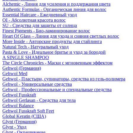
Alchemic - Линия для усиления и поддержания цвета
Authentic Formulas - Органическая линия для волос
Essential Haircare - Eжедневный уход
OI - Абсолютная красота волос
SU - Средства для защиты от солнца
Finest Pigments - Био-ламинирование волос
Heart Of Glass – Линия для ухода и сияния светлых волос
More Inside - Авторские продукты для стайлинга
Natural Tech - Натуральный уход
Pasta & Love - Идеальное бритье и уход за бородой
A SINGLE SHAMPOO
The Circle Chronicles - Маски с мгновенным эффектом
Gehwol (Германия)
Gehwol Med
Gehwol - Пластыри, супинаторы, средства из гель-полимера
Gehwol - Универсальные средства
Gehwol - Профессиональные и специальные средства
Gehwol Fusskraft
Gehwol Gerlasan - Средства для тела
Gehwol Balance
Gehwol Fusskraft Soft Feet
Global Keratin (США)
Glynt (Германия)
Glynt - Уход
Glynt - Окрашивание