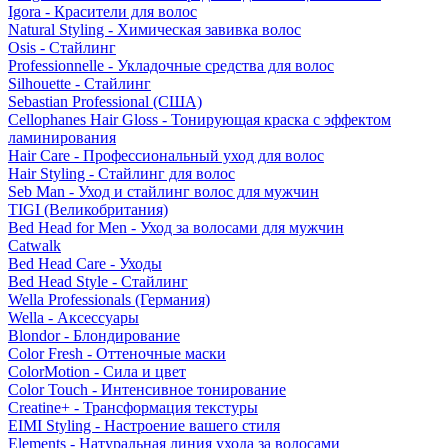
Igora - Красители для волос
Natural Styling - Химическая завивка волос
Osis - Стайлинг
Professionnelle - Укладочные средства для волос
Silhouette - Стайлинг
Sebastian Professional (США)
Cellophanes Hair Gloss - Тонирующая краска с эффектом
ламинирования
Hair Care - Профессиональный уход для волос
Hair Styling - Стайлинг для волос
Seb Man - Уход и стайлинг волос для мужчин
TIGI (Великобритания)
Bed Head for Men - Уход за волосами для мужчин
Catwalk
Bed Head Care - Уходы
Bed Head Style - Стайлинг
Wella Professionals (Германия)
Wella - Аксессуары
Blondor - Блондирование
Color Fresh - Оттеночные маски
ColorMotion - Сила и цвет
Color Touch - Интенсивное тонирование
Creatine+ - Трансформация текстуры
EIMI Styling - Настроение вашего стиля
Elements - Натуральная линия ухода за волосами