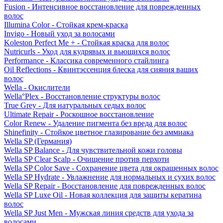
Fusion - Интенсивное восстановление для поврежденных
волос
Illumina Color - Стойкая крем-краска
Invigo - Новый уход за волосами
Koleston Perfect Me + - Стойкая краска для волос
Nutricurls - Уход для кудрявых и вьющихся волос
Performance - Классика современного стайлинга
Oil Reflections - Квинтэссенция блеска для сияния ваших
волос
Wella - Окислители
Wella°Plex - Восстановление структуры волос
True Grey - Для натуральных седых волос
Ultimate Repair - Роскошное восстановление
Color Renew - Удаление пигмента без вреда для волос
Shinefinity - Стойкое цветное глазирование без аммиака
Wella SP (Германия)
Wella SP Balance - Для чувствительной кожи головы
Wella SP Clear Scalp - Очищение против перхоти
Wella SP Color Save - Сохранение цвета для окрашенных волос
Wella SP Hydrate - Увлажнение для нормальных и сухих волос
Wella SP Repair - Восстановление для поврежденных волос
Wella SP Luxe Oil - Новая коллекция для защиты кератина
волос
Wella SP Just Men - Мужская линия средств для ухода за
волосами