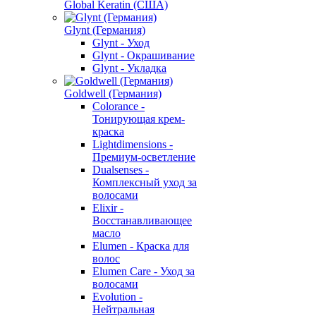
Global Keratin (США)
Glynt (Германия)
Glynt - Уход
Glynt - Окрашивание
Glynt - Укладка
Goldwell (Германия)
Colorance -
Тонирующая крем-
краска
Lightdimensions -
Премиум-осветление
Dualsenses -
Комплексный уход за
волосами
Elixir -
Восстанавливающее
масло
Elumen - Краска для
волос
Elumen Care - Уход за
волосами
Evolution -
Нейтральная