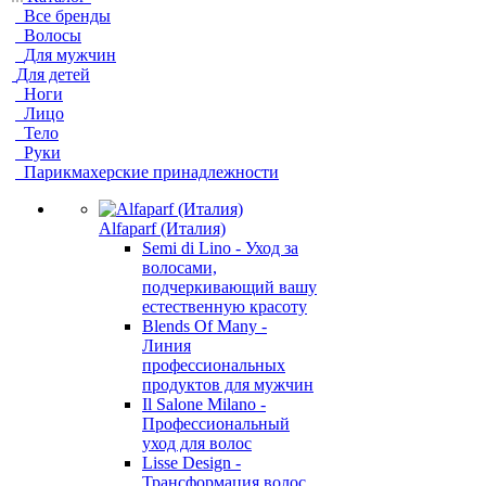
Все бренды
Волосы
Для мужчин
Для детей
Ноги
Лицо
Тело
Руки
Парикмахерские принадлежности
Alfaparf (Италия)
Semi di Lino - Уход за
волосами,
подчеркивающий вашу
естественную красоту
Blends Of Many -
Линия
профессиональных
продуктов для мужчин
Il Salone Milano -
Профессиональный
уход для волос
Lisse Design -
Трансформация волос