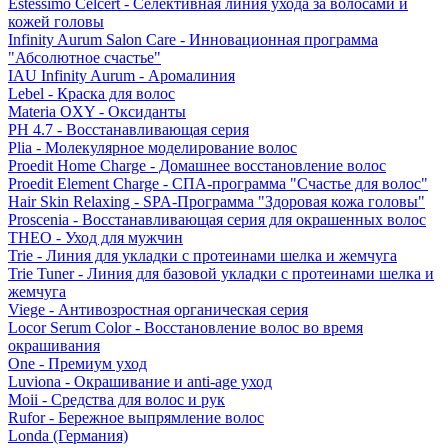
Estessimo Celcert - Селективная линия ухода за волосами и
кожей головы
Infinity Aurum Salon Care - Инновационная программа
"Абсолютное счастье"
IAU Infinity Aurum - Аромалиния
Lebel - Краска для волос
Materia OXY - Оксиданты
PH 4.7 - Восстанавливающая серия
Plia - Молекулярное моделирование волос
Proedit Home Charge - Домашнее восстановление волос
Proedit Element Charge - СПА-программа "Счастье для волос"
Hair Skin Relaxing - SPA-Программа "Здоровая кожа головы"
Proscenia - Восстанавливающая серия для окрашенных волос
THEO - Уход для мужчин
Trie - Линия для укладки с протеинами шелка и жемчуга
Trie Tuner - Линия для базовой укладки с протеинами шелка и
жемчуга
Viege - Антивозростная органическая серия
Locor Serum Color - Восстановление волос во время
окрашивания
One - Премиум уход
Luviona - Окрашивание и anti-age уход
Moii - Средства для волос и рук
Rufor - Бережное выпрямление волос
Londa (Германия)