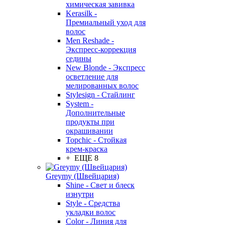
химическая завивка
Kerasilk -
Премиальный уход для
волос
Men Reshade -
Экспресс-коррекция
седины
New Blonde - Экспресс
осветление для
мелированных волос
Stylesign - Стайлинг
System -
Дополнительные
продукты при
окрашивании
Topchic - Стойкая
крем-краска
+ ЕЩЕ 8
Greymy (Швейцария)
Shine - Свет и блеск
изнутри
Style - Средства
укладки волос
Color - Линия для