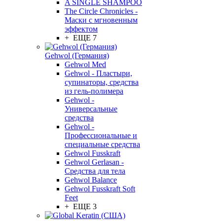
A SINGLE SHAMPOO
The Circle Chronicles -
Маски с мгновенным
эффектом
+ ЕЩЕ 7
Gehwol (Германия)
Gehwol Med
Gehwol - Пластыри,
супинаторы, средства
из гель-полимера
Gehwol -
Универсальные
средства
Gehwol -
Профессиональные и
специальные средства
Gehwol Fusskraft
Gehwol Gerlasan -
Средства для тела
Gehwol Balance
Gehwol Fusskraft Soft
Feet
+ ЕЩЕ 3