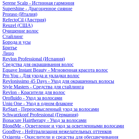
Serene Scalp - Истинная гармония
Supershine - Драгоценное сияние
Proraso (Италия)
RefectoCil (Австрия)
Reuzel (США)
Очищение волос
Стайлинг
Борода и усы
Бритье
Лицо
Revlon Professional (Испания)
Средства для окрашивания волос
Equave Instant Beauty - Мгновенная красота волос
Pro You - Для ухода и укладки волос
Revlonissimo 45 Days - Уход для окрашенных волосы
Style Masters - Средства для стайлинга
Revlon - Красители для волос
Orofluido - Уход за волосами
Uniq One - Уход в одном флаконе
ReStart - Переосмысленный уход за волосами
Schwarzkopf Professional (Германия)
Bonacure Hairtherapy - Уход за волосами
BlondMe - Осветление и уход за осветленными волосами
Goodbye - Нейтрализация нежелательных оттенков
Oxigenta - Окислители и средства для обесцвечивания