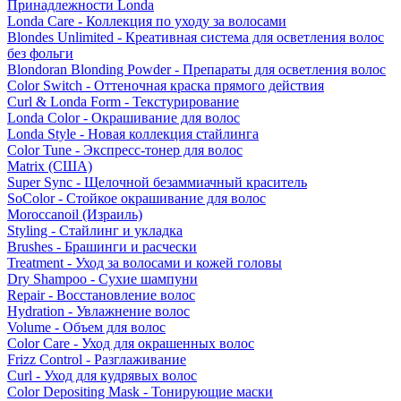
Принадлежности Londa
Londa Care - Коллекция по уходу за волосами
Blondes Unlimited - Креативная система для осветления волос
без фольги
Blondoran Blonding Powder - Препараты для осветления волос
Color Switch - Оттеночная краска прямого действия
Curl & Londa Form - Текстурирование
Londa Color - Окрашивание для волос
Londa Style - Новая коллекция стайлинга
Color Tune - Экспресс-тонер для волос
Matrix (США)
Super Sync - Щелочной безаммиачный краситель
SoColor - Стойкое окрашивание для волос
Moroccanoil (Израиль)
Styling - Стайлинг и укладка
Brushes - Брашинги и расчески
Treatment - Уход за волосами и кожей головы
Dry Shampoo - Сухие шампуни
Repair - Восстановление волос
Hydration - Увлажнение волос
Volume - Объем для волос
Color Care - Уход для окрашенных волос
Frizz Control - Разглаживание
Curl - Уход для кудрявых волос
Color Depositing Mask - Тонирующие маски