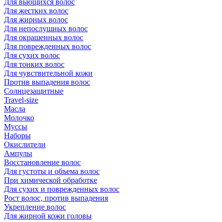
Для вьющихся волос
Для жестких волос
Для жирных волос
Для непослушных волос
Для окрашенных волос
Для поврежденных волос
Для сухих волос
Для тонких волос
Для чувствительной кожи
Против выпадения волос
Солнцезащитные
Travel-size
Масла
Молочко
Муссы
Наборы
Окислители
Ампулы
Восстановление волос
Для густоты и объема волос
При химической обработке
Для сухих и поврежденных волос
Рост волос, против выпадения
Укрепление волос
Для жирной кожи головы