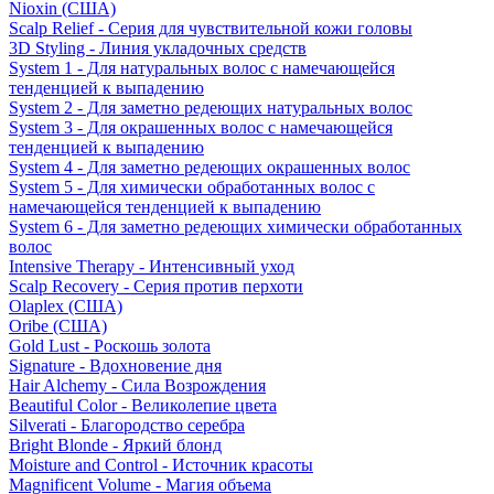
Nioxin (США)
Scalp Relief - Серия для чувствительной кожи головы
3D Styling - Линия укладочных средств
System 1 - Для натуральных волос с намечающейся
тенденцией к выпадению
System 2 - Для заметно редеющих натуральных волос
System 3 - Для окрашенных волос с намечающейся
тенденцией к выпадению
System 4 - Для заметно редеющих окрашенных волос
System 5 - Для химически обработанных волос с
намечающейся тенденцией к выпадению
System 6 - Для заметно редеющих химически обработанных
волос
Intensive Therapy - Интенсивный уход
Scalp Recovery - Серия против перхоти
Olaplex (США)
Oribe (США)
Gold Lust - Роскошь золота
Signature - Вдохновение дня
Hair Alchemy - Сила Возрождения
Beautiful Color - Великолепие цвета
Silverati - Благородство серебра
Bright Blonde - Яркий блонд
Moisture and Control - Источник красоты
Magnificent Volume - Магия объема