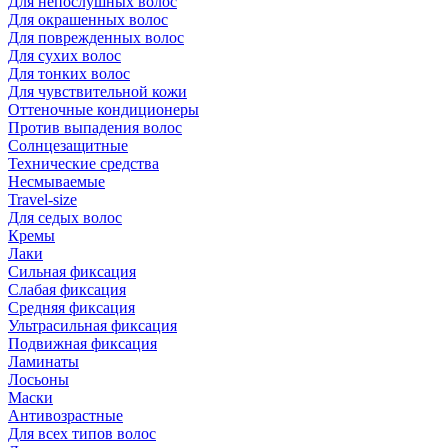
Для непослушных волос
Для окрашенных волос
Для поврежденных волос
Для сухих волос
Для тонких волос
Для чувствительной кожи
Оттеночные кондиционеры
Против выпадения волос
Солнцезащитные
Технические средства
Несмываемые
Travel-size
Для седых волос
Кремы
Лаки
Сильная фиксация
Слабая фиксация
Средняя фиксация
Ультрасильная фиксация
Подвижная фиксация
Ламинаты
Лосьоны
Маски
Антивозрастные
Для всех типов волос