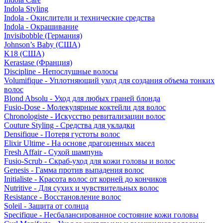
Indola Styling
Indola - Окислители и технические средства
Indola - Окрашивание
Invisibobble (Германия)
Johnson’s Baby (США)
K18 (США)
Kerastase (Франция)
Discipline - Непослушные волосы
Volumifique - Уплотняющий уход для создания объема тонких
волос
Blond Absolu - Уход для любых граней блонда
Fusio-Dose - Молекулярные коктейли для волос
Chronologiste - Искусство ревитализации волос
Couture Styling - Средства для укладки
Densifique - Потеря густоты волос
Elixir Ultime - На основе драгоценных масел
Fresh Affair - Сухой шампунь
Fusio-Scrub - Скраб-уход для кожи головы и волос
Genesis - Гамма против выпадения волос
Initialiste - Красота волос от корней до кончиков
Nutritive - Для сухих и чувствительных волос
Resistance - Восстановление волос
Soleil - Защита от солнца
Specifique - Несбалансированное состояние кожи головы