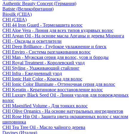
Authentic Beauty Concept (Германия)
Batiste (Великобритания)
Biosilk (США)
CHI (США)
CHI 44 Iron Guard - Термозащита волос
CHI Aloe Vera - Линия для всех типов кудрявых волос
CHI Argan Oil - На основе масла Арганы и дерева Моринга
CHI - Оксиды и осветлители
CHI Deep Brilliance - Глубокое увлажнение и блеск
CHI Enviro - Система разглаживания волос
CHI Man - Мужская серия для волос, усов и бороды
CHI Royal Treatment - Королевский уход
CHI Styling - Ухаживающий стайлинг
CHI Infra - Ежедневный уход
CHI Ionic Hair Color - Краска для волос
CHI Ionic Color Illuminate - Оттеночная серия для волос
CHI Keratin - Кератиновое восстановление волос
CHI Luxury Black Seed Oil - Линия уходов для поврежденных
волос
CHI Magnified Volume - Для тонких волос
CHI Olive Organics - На основе натуральных ингредиентов
CHI Rose Hip Oil - Защита цвета окрашенных волос с маслом
шиповника
CHI Tea Tree Oil - Масло чайного дерева
Davines (Италия)