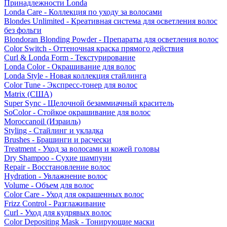
Принадлежности Londa
Londa Care - Коллекция по уходу за волосами
Blondes Unlimited - Креативная система для осветления волос
без фольги
Blondoran Blonding Powder - Препараты для осветления волос
Color Switch - Оттеночная краска прямого действия
Curl & Londa Form - Текстурирование
Londa Color - Окрашивание для волос
Londa Style - Новая коллекция стайлинга
Color Tune - Экспресс-тонер для волос
Matrix (США)
Super Sync - Щелочной безаммиачный краситель
SoColor - Стойкое окрашивание для волос
Moroccanoil (Израиль)
Styling - Стайлинг и укладка
Brushes - Брашинги и расчески
Treatment - Уход за волосами и кожей головы
Dry Shampoo - Сухие шампуни
Repair - Восстановление волос
Hydration - Увлажнение волос
Volume - Объем для волос
Color Care - Уход для окрашенных волос
Frizz Control - Разглаживание
Curl - Уход для кудрявых волос
Color Depositing Mask - Тонирующие маски