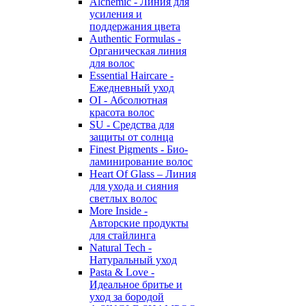
Alchemic - Линия для
усиления и
поддержания цвета
Authentic Formulas -
Органическая линия
для волос
Essential Haircare -
Eжедневный уход
OI - Абсолютная
красота волос
SU - Средства для
защиты от солнца
Finest Pigments - Био-
ламинирование волос
Heart Of Glass – Линия
для ухода и сияния
светлых волос
More Inside -
Авторские продукты
для стайлинга
Natural Tech -
Натуральный уход
Pasta & Love -
Идеальное бритье и
уход за бородой