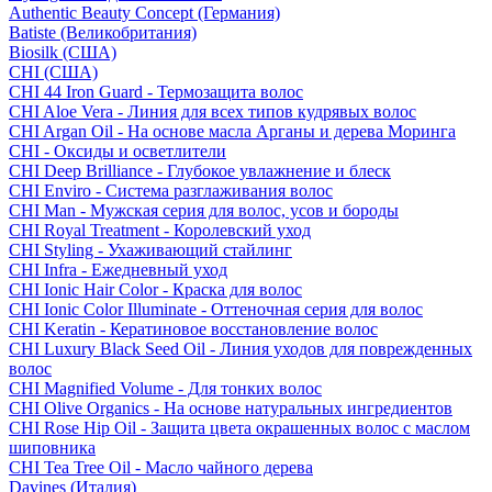
Authentic Beauty Concept (Германия)
Batiste (Великобритания)
Biosilk (США)
CHI (США)
CHI 44 Iron Guard - Термозащита волос
CHI Aloe Vera - Линия для всех типов кудрявых волос
CHI Argan Oil - На основе масла Арганы и дерева Моринга
CHI - Оксиды и осветлители
CHI Deep Brilliance - Глубокое увлажнение и блеск
CHI Enviro - Система разглаживания волос
CHI Man - Мужская серия для волос, усов и бороды
CHI Royal Treatment - Королевский уход
CHI Styling - Ухаживающий стайлинг
CHI Infra - Ежедневный уход
CHI Ionic Hair Color - Краска для волос
CHI Ionic Color Illuminate - Оттеночная серия для волос
CHI Keratin - Кератиновое восстановление волос
CHI Luxury Black Seed Oil - Линия уходов для поврежденных
волос
CHI Magnified Volume - Для тонких волос
CHI Olive Organics - На основе натуральных ингредиентов
CHI Rose Hip Oil - Защита цвета окрашенных волос с маслом
шиповника
CHI Tea Tree Oil - Масло чайного дерева
Davines (Италия)