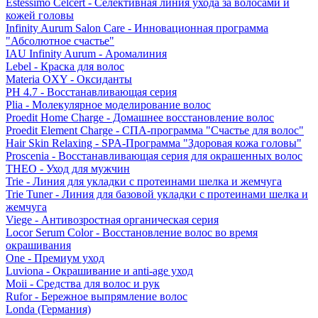
Estessimo Celcert - Селективная линия ухода за волосами и
кожей головы
Infinity Aurum Salon Care - Инновационная программа
"Абсолютное счастье"
IAU Infinity Aurum - Аромалиния
Lebel - Краска для волос
Materia OXY - Оксиданты
PH 4.7 - Восстанавливающая серия
Plia - Молекулярное моделирование волос
Proedit Home Charge - Домашнее восстановление волос
Proedit Element Charge - СПА-программа "Счастье для волос"
Hair Skin Relaxing - SPA-Программа "Здоровая кожа головы"
Proscenia - Восстанавливающая серия для окрашенных волос
THEO - Уход для мужчин
Trie - Линия для укладки с протеинами шелка и жемчуга
Trie Tuner - Линия для базовой укладки с протеинами шелка и
жемчуга
Viege - Антивозростная органическая серия
Locor Serum Color - Восстановление волос во время
окрашивания
One - Премиум уход
Luviona - Окрашивание и anti-age уход
Moii - Средства для волос и рук
Rufor - Бережное выпрямление волос
Londa (Германия)