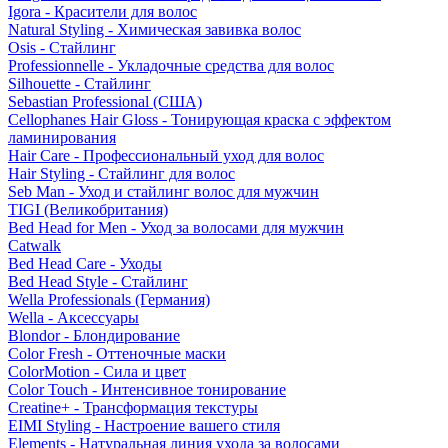
Igora - Красители для волос
Natural Styling - Химическая завивка волос
Osis - Стайлинг
Professionnelle - Укладочные средства для волос
Silhouette - Стайлинг
Sebastian Professional (США)
Cellophanes Hair Gloss - Тонирующая краска с эффектом
ламинирования
Hair Care - Профессиональный уход для волос
Hair Styling - Стайлинг для волос
Seb Man - Уход и стайлинг волос для мужчин
TIGI (Великобритания)
Bed Head for Men - Уход за волосами для мужчин
Catwalk
Bed Head Care - Уходы
Bed Head Style - Стайлинг
Wella Professionals (Германия)
Wella - Аксессуары
Blondor - Блондирование
Color Fresh - Оттеночные маски
ColorMotion - Сила и цвет
Color Touch - Интенсивное тонирование
Creatine+ - Трансформация текстуры
EIMI Styling - Настроение вашего стиля
Elements - Натуральная линия ухода за волосами