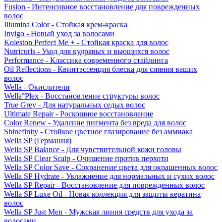
Fusion - Интенсивное восстановление для поврежденных
волос
Illumina Color - Стойкая крем-краска
Invigo - Новый уход за волосами
Koleston Perfect Me + - Стойкая краска для волос
Nutricurls - Уход для кудрявых и вьющихся волос
Performance - Классика современного стайлинга
Oil Reflections - Квинтэссенция блеска для сияния ваших
волос
Wella - Окислители
Wella°Plex - Восстановление структуры волос
True Grey - Для натуральных седых волос
Ultimate Repair - Роскошное восстановление
Color Renew - Удаление пигмента без вреда для волос
Shinefinity - Стойкое цветное глазирование без аммиака
Wella SP (Германия)
Wella SP Balance - Для чувствительной кожи головы
Wella SP Clear Scalp - Очищение против перхоти
Wella SP Color Save - Сохранение цвета для окрашенных волос
Wella SP Hydrate - Увлажнение для нормальных и сухих волос
Wella SP Repair - Восстановление для поврежденных волос
Wella SP Luxe Oil - Новая коллекция для защиты кератина
волос
Wella SP Just Men - Мужская линия средств для ухода за
волосами