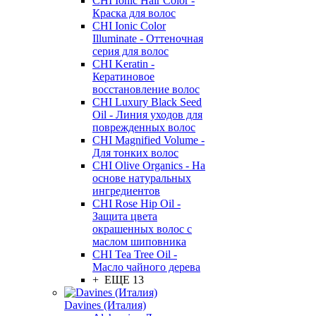
CHI Ionic Hair Color -
Краска для волос
CHI Ionic Color
Illuminate - Оттеночная
серия для волос
CHI Keratin -
Кератиновое
восстановление волос
CHI Luxury Black Seed
Oil - Линия уходов для
поврежденных волос
CHI Magnified Volume -
Для тонких волос
CHI Olive Organics - На
основе натуральных
ингредиентов
CHI Rose Hip Oil -
Защита цвета
окрашенных волос с
маслом шиповника
CHI Tea Tree Oil -
Масло чайного дерева
+ ЕЩЕ 13
Davines (Италия)