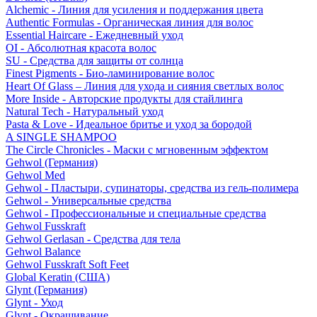
Alchemic - Линия для усиления и поддержания цвета
Authentic Formulas - Органическая линия для волос
Essential Haircare - Eжедневный уход
OI - Абсолютная красота волос
SU - Средства для защиты от солнца
Finest Pigments - Био-ламинирование волос
Heart Of Glass – Линия для ухода и сияния светлых волос
More Inside - Авторские продукты для стайлинга
Natural Tech - Натуральный уход
Pasta & Love - Идеальное бритье и уход за бородой
A SINGLE SHAMPOO
The Circle Chronicles - Маски с мгновенным эффектом
Gehwol (Германия)
Gehwol Med
Gehwol - Пластыри, супинаторы, средства из гель-полимера
Gehwol - Универсальные средства
Gehwol - Профессиональные и специальные средства
Gehwol Fusskraft
Gehwol Gerlasan - Средства для тела
Gehwol Balance
Gehwol Fusskraft Soft Feet
Global Keratin (США)
Glynt (Германия)
Glynt - Уход
Glynt - Окрашивание