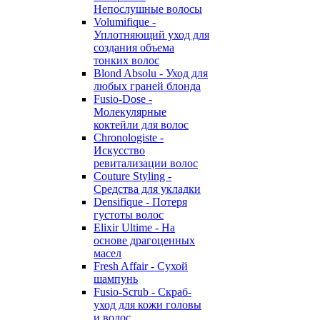
Непослушные волосы
Volumifique -
Уплотняющий уход для
создания объема
тонких волос
Blond Absolu - Уход для
любых граней блонда
Fusio-Dose -
Молекулярные
коктейли для волос
Chronologiste -
Искусство
ревитализации волос
Couture Styling -
Средства для укладки
Densifique - Потеря
густоты волос
Elixir Ultime - На
основе драгоценных
масел
Fresh Affair - Сухой
шампунь
Fusio-Scrub - Скраб-
уход для кожи головы
и волос