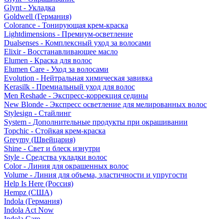
Glynt - Укладка
Goldwell (Германия)
Colorance - Тонирующая крем-краска
Lightdimensions - Премиум-осветление
Dualsenses - Комплексный уход за волосами
Elixir - Восстанавливающее масло
Elumen - Краска для волос
Elumen Care - Уход за волосами
Evolution - Нейтральная химическая завивка
Kerasilk - Премиальный уход для волос
Men Reshade - Экспресс-коррекция седины
New Blonde - Экспресс осветление для мелированных волос
Stylesign - Стайлинг
System - Дополнительные продукты при окрашивании
Topchic - Стойкая крем-краска
Greymy (Швейцария)
Shine - Свет и блеск изнутри
Style - Средства укладки волос
Color - Линия для окрашенных волос
Volume - Линия для объема, эластичности и упругости
Help Is Here (Россия)
Hempz (США)
Indola (Германия)
Indola Act Now
Indola Care