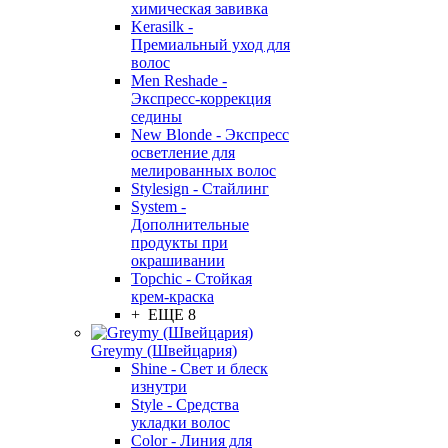
химическая завивка
Kerasilk -
Премиальный уход для
волос
Men Reshade -
Экспресс-коррекция
седины
New Blonde - Экспресс
осветление для
мелированных волос
Stylesign - Стайлинг
System -
Дополнительные
продукты при
окрашивании
Topchic - Стойкая
крем-краска
+ ЕЩЕ 8
Greymy (Швейцария)
Shine - Свет и блеск
изнутри
Style - Средства
укладки волос
Color - Линия для