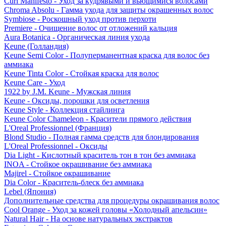
Curl Manifesto - Уход за кудрявыми и вьющимися волосами
Chroma Absolu - Гамма ухода для защиты окрашенных волос
Symbiose - Роскошный уход против перхоти
Premiere - Очищение волос от отложений кальция
Aura Botanica - Органическая линия ухода
Keune (Голландия)
Keune Semi Color - Полуперманентная краска для волос без
аммиака
Keune Tinta Color - Стойкая краска для волос
Keune Care - Уход
1922 by J.M. Keune - Мужская линия
Keune - Оксиды, порошки для осветления
Keune Style - Коллекция стайлинга
Keune Color Chameleon - Красители прямого действия
L'Oreal Professionnel (Франция)
Blond Studio - Полная гамма средств для блондирования
L'Oreal Professionnel - Оксиды
Dia Light - Кислотный краситель тон в тон без аммиака
INOA - Стойкое окрашивание без аммиака
Majirel - Стойкое окрашивание
Dia Color - Краситель-блеск без аммиака
Lebel (Япония)
Дополнительные средства для процедуры окрашивания волос
Cool Orange - Уход за кожей головы «Холодный апельсин»
Natural Hair - На основе натуральных экстрактов