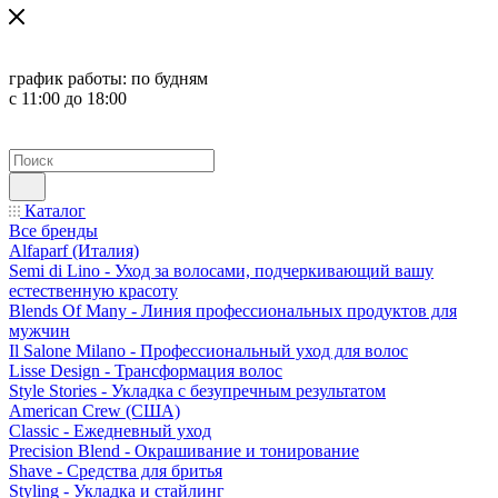
график работы:
по будням
с 11:00 до 18:00
Каталог
Все бренды
Alfaparf (Италия)
Semi di Lino - Уход за волосами, подчеркивающий вашу
естественную красоту
Blends Of Many - Линия профессиональных продуктов для
мужчин
Il Salone Milano - Профессиональный уход для волос
Lisse Design - Трансформация волос
Style Stories - Укладка с безупречным результатом
American Crew (США)
Classic - Ежедневный уход
Precision Blend - Окрашивание и тонирование
Shave - Средства для бритья
Styling - Укладка и стайлинг