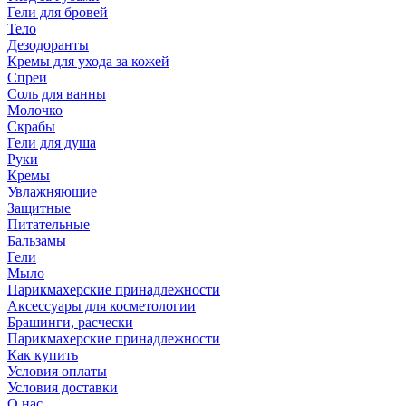
Гели для бровей
Тело
Дезодоранты
Кремы для ухода за кожей
Спреи
Соль для ванны
Молочко
Скрабы
Гели для душа
Руки
Кремы
Увлажняющие
Защитные
Питательные
Бальзамы
Гели
Мыло
Парикмахерские принадлежности
Аксессуары для косметологии
Брашинги, расчески
Парикмахерские принадлежности
Как купить
Условия оплаты
Условия доставки
О нас