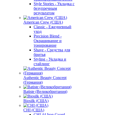
Style Stories - Укладка с
безупречным
результатом
American Crew (США)
Classic - Ежедневный
уход
Precision Blend -
Окрашивание и
тонирование
Shave - Средства для
бритья
Styling - Укладка и
стайлинг
Authentic Beauty Concept
(Германия)
Batiste (Великобритания)
Biosilk (США)
CHI (США)
CHI 44 Iron Guard -