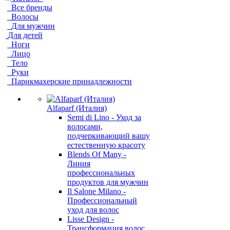
Все бренды
Волосы
Для мужчин
Для детей
Ноги
Лицо
Тело
Руки
Парикмахерские принадлежности
Alfaparf (Италия)
Semi di Lino - Уход за
волосами,
подчеркивающий вашу
естественную красоту
Blends Of Many -
Линия
профессиональных
продуктов для мужчин
Il Salone Milano -
Профессиональный
уход для волос
Lisse Design -
Трансформация волос