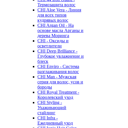
Термозащита волос
CHI Aloe Vera - Линия
для всех типов
кудрявых волос
CHI Argan Oil - На
основе масла Арганы и
дерева Моринга
CHI - Оксиды и
осветлители
CHI Deep Brilliance -
Глубокое увлажнение и
блеск
CHI Enviro - Система
разглаживания волос
CHI Man - Мужская
серия для волос, усов и
бороды
CHI Royal Treatment -
Королевский уход
CHI Styling -
Ухаживающий
стайлинг
CHI Infra -
Ежедневный уход