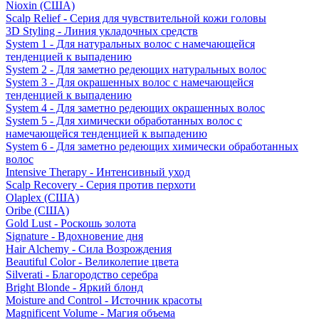
Nioxin (США)
Scalp Relief - Серия для чувствительной кожи головы
3D Styling - Линия укладочных средств
System 1 - Для натуральных волос с намечающейся
тенденцией к выпадению
System 2 - Для заметно редеющих натуральных волос
System 3 - Для окрашенных волос с намечающейся
тенденцией к выпадению
System 4 - Для заметно редеющих окрашенных волос
System 5 - Для химически обработанных волос с
намечающейся тенденцией к выпадению
System 6 - Для заметно редеющих химически обработанных
волос
Intensive Therapy - Интенсивный уход
Scalp Recovery - Серия против перхоти
Olaplex (США)
Oribe (США)
Gold Lust - Роскошь золота
Signature - Вдохновение дня
Hair Alchemy - Сила Возрождения
Beautiful Color - Великолепие цвета
Silverati - Благородство серебра
Bright Blonde - Яркий блонд
Moisture and Control - Источник красоты
Magnificent Volume - Магия объема