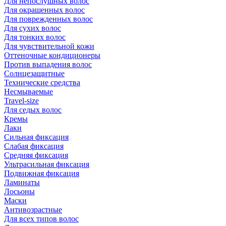
Для непослушных волос
Для окрашенных волос
Для поврежденных волос
Для сухих волос
Для тонких волос
Для чувствительной кожи
Оттеночные кондиционеры
Против выпадения волос
Солнцезащитные
Технические средства
Несмываемые
Travel-size
Для седых волос
Кремы
Лаки
Сильная фиксация
Слабая фиксация
Средняя фиксация
Ультрасильная фиксация
Подвижная фиксация
Ламинаты
Лосьоны
Маски
Антивозрастные
Для всех типов волос