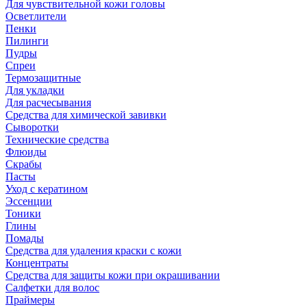
Для чувствительной кожи головы
Осветлители
Пенки
Пилинги
Пудры
Спреи
Термозащитные
Для укладки
Для расчесывания
Средства для химической завивки
Сыворотки
Технические средства
Флюиды
Скрабы
Пасты
Уход с кератином
Эссенции
Тоники
Глины
Помады
Средства для удаления краски с кожи
Концентраты
Средства для защиты кожи при окрашивании
Салфетки для волос
Праймеры