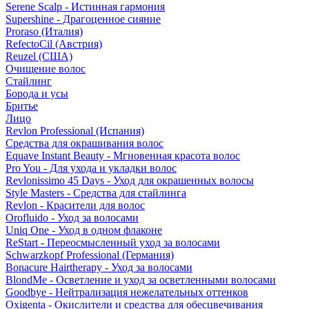
Serene Scalp - Истинная гармония
Supershine - Драгоценное сияние
Proraso (Италия)
RefectoCil (Австрия)
Reuzel (США)
Очищение волос
Стайлинг
Борода и усы
Бритье
Лицо
Revlon Professional (Испания)
Средства для окрашивания волос
Equave Instant Beauty - Мгновенная красота волос
Pro You - Для ухода и укладки волос
Revlonissimo 45 Days - Уход для окрашенных волосы
Style Masters - Средства для стайлинга
Revlon - Красители для волос
Orofluido - Уход за волосами
Uniq One - Уход в одном флаконе
ReStart - Переосмысленный уход за волосами
Schwarzkopf Professional (Германия)
Bonacure Hairtherapy - Уход за волосами
BlondMe - Осветление и уход за осветленными волосами
Goodbye - Нейтрализация нежелательных оттенков
Oxigenta - Окислители и средства для обесцвечивания