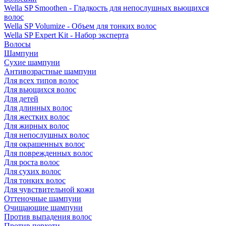
Wella SP Smoothen - Гладкость для непослушных вьющихся
волос
Wella SP Volumize - Объем для тонких волос
Wella SP Expert Kit - Набор эксперта
Волосы
Шампуни
Сухие шампуни
Антивозрастные шампуни
Для всех типов волос
Для вьющихся волос
Для детей
Для длинных волос
Для жестких волос
Для жирных волос
Для непослушных волос
Для окрашенных волос
Для поврежденных волос
Для роста волос
Для сухих волос
Для тонких волос
Для чувствительной кожи
Оттеночные шампуни
Очищающие шампуни
Против выпадения волос
Против перхоти