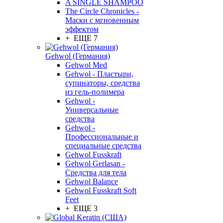
A SINGLE SHAMPOO
The Circle Chronicles -
Маски с мгновенным
эффектом
+ ЕЩЕ 7
Gehwol (Германия)
Gehwol Med
Gehwol - Пластыри,
супинаторы, средства
из гель-полимера
Gehwol -
Универсальные
средства
Gehwol -
Профессиональные и
специальные средства
Gehwol Fusskraft
Gehwol Gerlasan -
Средства для тела
Gehwol Balance
Gehwol Fusskraft Soft
Feet
+ ЕЩЕ 3