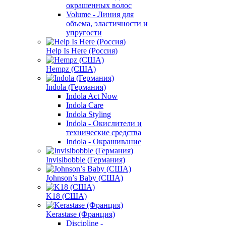
окрашенных волос
Volume - Линия для
объема, эластичности и
упругости
Help Is Here (Россия)
Hempz (США)
Indola (Германия)
Indola Act Now
Indola Care
Indola Styling
Indola - Окислители и
технические средства
Indola - Окрашивание
Invisibobble (Германия)
Johnson’s Baby (США)
K18 (США)
Kerastase (Франция)
Discipline -