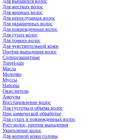
Для вьющихся волос
Для жестких волос
Для жирных волос
Для непослушных волос
Для окрашенных волос
Для поврежденных волос
Для сухих волос
Для тонких волос
Для чувствительной кожи
Против выпадения волос
Солнцезащитные
Travel-size
Масла
Молочко
Муссы
Наборы
Окислители
Ампулы
Восстановление волос
Для густоты и объема волос
При химической обработке
Для сухих и поврежденных волос
Рост волос, против выпадения
Укрепление волос
Для жирной кожи головы