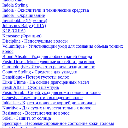
Indola Styling
Indola - Окислители и технические средства
Indola - Окрашивание
Invisibobble (Германия)
Johnson’s Baby (США)
K18 (США)
Kerastase (Франция)
Discipline - Непослушные волосы
Volumifique - Уплотняющий уход для создания объема тонких
волос
Blond Absolu - Уход для любых граней блонда
Fusio-Dose - Молекулярные коктейли для волос
Chronologiste - Искусство ревитализации волос
Couture Styling - Средства для укладки
Densifique - Потеря густоты волос
Elixir Ultime - На основе драгоценных масел
Fresh Affair - Сухой шампунь
Fusio-Scrub - Скраб-уход для кожи головы и волос
Genesis - Гамма против выпадения волос
Initialiste - Красота волос от корней до кончиков
Nutritive - Для сухих и чувствительных волос
Resistance - Восстановление волос
Soleil - Защита от солнца
Specifique - Несбалансированное состояние кожи головы