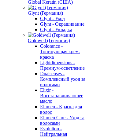
Global Keratin (США)
Glynt (Германия)
Glynt - Уход
Glynt - Окрашивание
Glynt - Укладка
Goldwell (Германия)
Colorance -
Тонирующая крем-
краска
Lightdimensions -
Премиум-осветление
Dualsenses -
Комплексный уход за
волосами
Elixir -
Восстанавливающее
масло
Elumen - Краска для
волос
Elumen Care - Уход за
волосами
Evolution -
Нейтральная