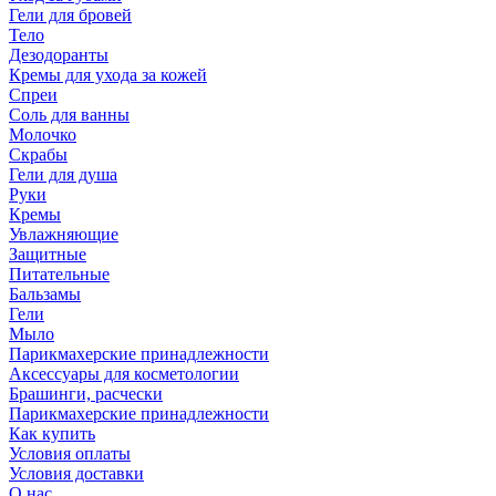
Гели для бровей
Тело
Дезодоранты
Кремы для ухода за кожей
Спреи
Соль для ванны
Молочко
Скрабы
Гели для душа
Руки
Кремы
Увлажняющие
Защитные
Питательные
Бальзамы
Гели
Мыло
Парикмахерские принадлежности
Аксессуары для косметологии
Брашинги, расчески
Парикмахерские принадлежности
Как купить
Условия оплаты
Условия доставки
О нас