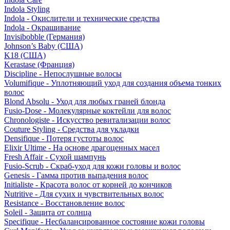
Indola Styling
Indola - Окислители и технические средства
Indola - Окрашивание
Invisibobble (Германия)
Johnson’s Baby (США)
K18 (США)
Kerastase (Франция)
Discipline - Непослушные волосы
Volumifique - Уплотняющий уход для создания объема тонких
волос
Blond Absolu - Уход для любых граней блонда
Fusio-Dose - Молекулярные коктейли для волос
Chronologiste - Искусство ревитализации волос
Couture Styling - Средства для укладки
Densifique - Потеря густоты волос
Elixir Ultime - На основе драгоценных масел
Fresh Affair - Сухой шампунь
Fusio-Scrub - Скраб-уход для кожи головы и волос
Genesis - Гамма против выпадения волос
Initialiste - Красота волос от корней до кончиков
Nutritive - Для сухих и чувствительных волос
Resistance - Восстановление волос
Soleil - Защита от солнца
Specifique - Несбалансированное состояние кожи головы