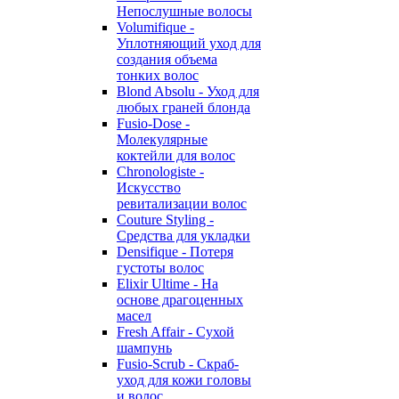
Непослушные волосы
Volumifique -
Уплотняющий уход для
создания объема
тонких волос
Blond Absolu - Уход для
любых граней блонда
Fusio-Dose -
Молекулярные
коктейли для волос
Chronologiste -
Искусство
ревитализации волос
Couture Styling -
Средства для укладки
Densifique - Потеря
густоты волос
Elixir Ultime - На
основе драгоценных
масел
Fresh Affair - Сухой
шампунь
Fusio-Scrub - Скраб-
уход для кожи головы
и волос