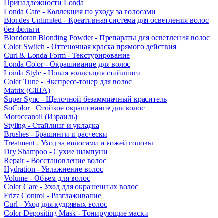
Принадлежности Londa
Londa Care - Коллекция по уходу за волосами
Blondes Unlimited - Креативная система для осветления волос
без фольги
Blondoran Blonding Powder - Препараты для осветления волос
Color Switch - Оттеночная краска прямого действия
Curl & Londa Form - Текстурирование
Londa Color - Окрашивание для волос
Londa Style - Новая коллекция стайлинга
Color Tune - Экспресс-тонер для волос
Matrix (США)
Super Sync - Щелочной безаммиачный краситель
SoColor - Стойкое окрашивание для волос
Moroccanoil (Израиль)
Styling - Стайлинг и укладка
Brushes - Брашинги и расчески
Treatment - Уход за волосами и кожей головы
Dry Shampoo - Сухие шампуни
Repair - Восстановление волос
Hydration - Увлажнение волос
Volume - Объем для волос
Color Care - Уход для окрашенных волос
Frizz Control - Разглаживание
Curl - Уход для кудрявых волос
Color Depositing Mask - Тонирующие маски