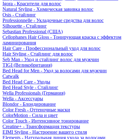
Igora - Красители для волос
Natural Styling - Химическая завивка волос
Osis - Стайлинг
Professionnelle - Укладочные средства для волос
Silhouette - Стайлинг
Sebastian Professional (США)
Cellophanes Hair Gloss - Тонирующая краска с эффектом
ламинирования
Hair Care - Профессиональный уход для волос
Hair Styling - Стайлинг для волос
Seb Man - Уход и стайлинг волос для мужчин
TIGI (Великобритания)
Bed Head for Men - Уход за волосами для мужчин
Catwalk
Bed Head Care - Уходы
Bed Head Style - Стайлинг
Wella Professionals (Германия)
Wella - Аксессуары
Blondor - Блондирование
Color Fresh - Оттеночные маски
ColorMotion - Сила и цвет
Color Touch - Интенсивное тонирование
Creatine+ - Трансформация текстуры
EIMI Styling - Настроение вашего стиля
Elements - Натуральная линия ухода за волосами