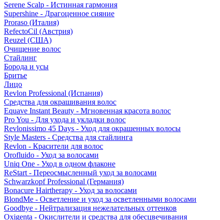
Serene Scalp - Истинная гармония
Supershine - Драгоценное сияние
Proraso (Италия)
RefectoCil (Австрия)
Reuzel (США)
Очищение волос
Стайлинг
Борода и усы
Бритье
Лицо
Revlon Professional (Испания)
Средства для окрашивания волос
Equave Instant Beauty - Мгновенная красота волос
Pro You - Для ухода и укладки волос
Revlonissimo 45 Days - Уход для окрашенных волосы
Style Masters - Средства для стайлинга
Revlon - Красители для волос
Orofluido - Уход за волосами
Uniq One - Уход в одном флаконе
ReStart - Переосмысленный уход за волосами
Schwarzkopf Professional (Германия)
Bonacure Hairtherapy - Уход за волосами
BlondMe - Осветление и уход за осветленными волосами
Goodbye - Нейтрализация нежелательных оттенков
Oxigenta - Окислители и средства для обесцвечивания