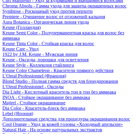
Curl Manifesto - Уход за кудрявыми и вьющимися волосами
Chroma Absolu - Гамма ухода для защиты окрашенных волос
Symbiose - Роскошный уход против перхоти
Premiere - Очищение волос от отложений кальция
Aura Botanica - Органическая линия ухода
Keune (Голландия)
Keune Semi Color - Полуперманентная краска для волос без
аммиака
Keune Tinta Color - Стойкая краска для волос
Keune Care - Уход
1922 by J.M. Keune - Мужская линия
Keune - Оксиды, порошки для осветления
Keune Style - Коллекция стайлинга
Keune Color Chameleon - Красители прямого действия
L'Oreal Professionnel (Франция)
Blond Studio - Полная гамма средств для блондирования
L'Oreal Professionnel - Оксиды
Dia Light - Кислотный краситель тон в тон без аммиака
INOA - Стойкое окрашивание без аммиака
Majirel - Стойкое окрашивание
Dia Color - Краситель-блеск без аммиака
Lebel (Япония)
Дополнительные средства для процедуры окрашивания волос
Cool Orange - Уход за кожей головы «Холодный апельсин»
Natural Hair - На основе натуральных экстрактов