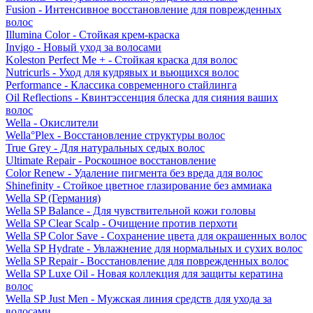
Fusion - Интенсивное восстановление для поврежденных
волос
Illumina Color - Стойкая крем-краска
Invigo - Новый уход за волосами
Koleston Perfect Me + - Стойкая краска для волос
Nutricurls - Уход для кудрявых и вьющихся волос
Performance - Классика современного стайлинга
Oil Reflections - Квинтэссенция блеска для сияния ваших
волос
Wella - Окислители
Wella°Plex - Восстановление структуры волос
True Grey - Для натуральных седых волос
Ultimate Repair - Роскошное восстановление
Color Renew - Удаление пигмента без вреда для волос
Shinefinity - Стойкое цветное глазирование без аммиака
Wella SP (Германия)
Wella SP Balance - Для чувствительной кожи головы
Wella SP Clear Scalp - Очищение против перхоти
Wella SP Color Save - Сохранение цвета для окрашенных волос
Wella SP Hydrate - Увлажнение для нормальных и сухих волос
Wella SP Repair - Восстановление для поврежденных волос
Wella SP Luxe Oil - Новая коллекция для защиты кератина
волос
Wella SP Just Men - Мужская линия средств для ухода за
волосами