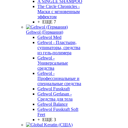
A SINGLE SHAMPOO
The Circle Chronicles -
Маски с мгновенным
эффектом
+ ЕЩЕ 7
Gehwol (Германия)
Gehwol Med
Gehwol - Пластыри,
супинаторы, средства
из гель-полимера
Gehwol -
Универсальные
средства
Gehwol -
Профессиональные и
специальные средства
Gehwol Fusskraft
Gehwol Gerlasan -
Средства для тела
Gehwol Balance
Gehwol Fusskraft Soft
Feet
+ ЕЩЕ 3