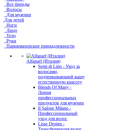
Все бренды
Волосы
Для мужчин
Для детей
Ноги
Лицо
Тело
Руки
Парикмахерские принадлежности
Alfaparf (Италия)
Semi di Lino - Уход за
волосами,
подчеркивающий вашу
естественную красоту
Blends Of Many -
Линия
профессиональных
продуктов для мужчин
Il Salone Milano -
Профессиональный
уход для волос
Lisse Design -
Трансформация волос