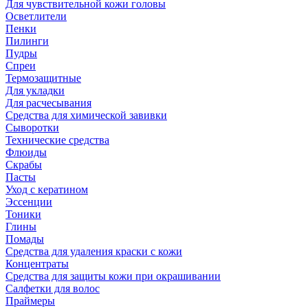
Для чувствительной кожи головы
Осветлители
Пенки
Пилинги
Пудры
Спреи
Термозащитные
Для укладки
Для расчесывания
Средства для химической завивки
Сыворотки
Технические средства
Флюиды
Скрабы
Пасты
Уход с кератином
Эссенции
Тоники
Глины
Помады
Средства для удаления краски с кожи
Концентраты
Средства для защиты кожи при окрашивании
Салфетки для волос
Праймеры