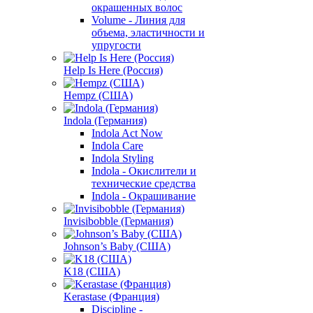
окрашенных волос
Volume - Линия для
объема, эластичности и
упругости
Help Is Here (Россия)
Hempz (США)
Indola (Германия)
Indola Act Now
Indola Care
Indola Styling
Indola - Окислители и
технические средства
Indola - Окрашивание
Invisibobble (Германия)
Johnson’s Baby (США)
K18 (США)
Kerastase (Франция)
Discipline -