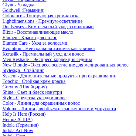
Glynt - Укладка
Goldwell (Германия)
Colorance - Тонирующая крем-краска
Lightdimensions - Премиум-осветление
Dualsenses - Комплексный уход за волосами
Elixir - Восстанавливающее масло
Elumen - Краска для волос
Elumen Care - Уход за волосами
Evolution - Нейтральная химическая завивка
Kerasilk - Премиальный уход для волос
Men Reshade - Экспресс-коррекция седины
New Blonde - Экспресс осветление для мелированных волос
Stylesign - Стайлинг
System - Дополнительные продукты при окрашивании
Topchic - Стойкая крем-краска
Greymy (Швейцария)
Shine - Свет и блеск изнутри
Style - Средства укладки волос
Color - Линия для окрашенных волос
Volume - Линия для объема, эластичности и упругости
Help Is Here (Россия)
Hempz (США)
Indola (Германия)
Indola Act Now
Indola Care