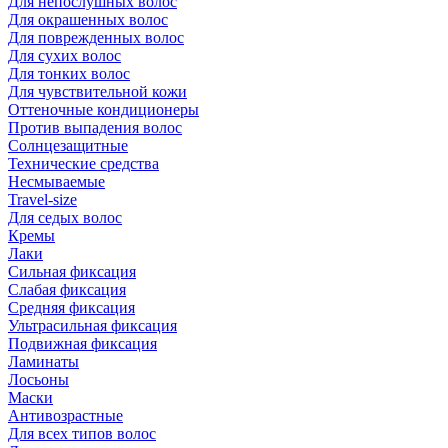
Для непослушных волос
Для окрашенных волос
Для поврежденных волос
Для сухих волос
Для тонких волос
Для чувствительной кожи
Оттеночные кондиционеры
Против выпадения волос
Солнцезащитные
Технические средства
Несмываемые
Travel-size
Для седых волос
Кремы
Лаки
Сильная фиксация
Слабая фиксация
Средняя фиксация
Ультрасильная фиксация
Подвижная фиксация
Ламинаты
Лосьоны
Маски
Антивозрастные
Для всех типов волос