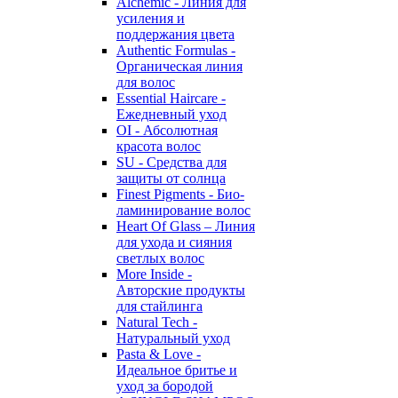
Alchemic - Линия для
усиления и
поддержания цвета
Authentic Formulas -
Органическая линия
для волос
Essential Haircare -
Eжедневный уход
OI - Абсолютная
красота волос
SU - Средства для
защиты от солнца
Finest Pigments - Био-
ламинирование волос
Heart Of Glass – Линия
для ухода и сияния
светлых волос
More Inside -
Авторские продукты
для стайлинга
Natural Tech -
Натуральный уход
Pasta & Love -
Идеальное бритье и
уход за бородой