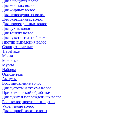
Для вьющихся волос
Для жестких волос
Для жирных волос
Для непослушных волос
Для окрашенных волос
Для поврежденных волос
Для сухих волос
Для тонких волос
Для чувствительной кожи
Против выпадения волос
Солнцезащитные
Travel-size
Масла
Молочко
Муссы
Наборы
Окислители
Ампулы
Восстановление волос
Для густоты и объема волос
При химической обработке
Для сухих и поврежденных волос
Рост волос, против выпадения
Укрепление волос
Для жирной кожи головы