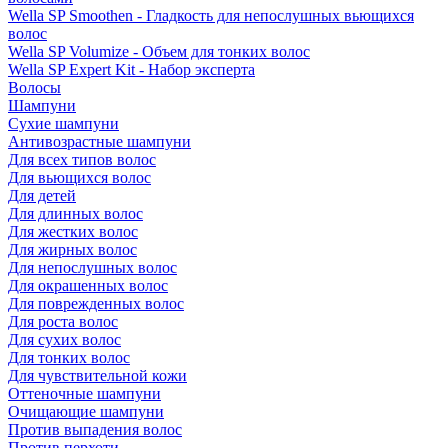
Wella SP Smoothen - Гладкость для непослушных вьющихся
волос
Wella SP Volumize - Объем для тонких волос
Wella SP Expert Kit - Набор эксперта
Волосы
Шампуни
Сухие шампуни
Антивозрастные шампуни
Для всех типов волос
Для вьющихся волос
Для детей
Для длинных волос
Для жестких волос
Для жирных волос
Для непослушных волос
Для окрашенных волос
Для поврежденных волос
Для роста волос
Для сухих волос
Для тонких волос
Для чувствительной кожи
Оттеночные шампуни
Очищающие шампуни
Против выпадения волос
Против перхоти