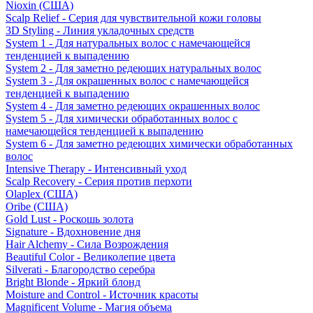
Nioxin (США)
Scalp Relief - Серия для чувствительной кожи головы
3D Styling - Линия укладочных средств
System 1 - Для натуральных волос с намечающейся
тенденцией к выпадению
System 2 - Для заметно редеющих натуральных волос
System 3 - Для окрашенных волос с намечающейся
тенденцией к выпадению
System 4 - Для заметно редеющих окрашенных волос
System 5 - Для химически обработанных волос с
намечающейся тенденцией к выпадению
System 6 - Для заметно редеющих химически обработанных
волос
Intensive Therapy - Интенсивный уход
Scalp Recovery - Серия против перхоти
Olaplex (США)
Oribe (США)
Gold Lust - Роскошь золота
Signature - Вдохновение дня
Hair Alchemy - Сила Возрождения
Beautiful Color - Великолепие цвета
Silverati - Благородство серебра
Bright Blonde - Яркий блонд
Moisture and Control - Источник красоты
Magnificent Volume - Магия объема