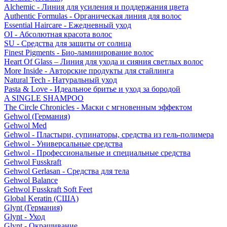
Alchemic - Линия для усиления и поддержания цвета
Authentic Formulas - Органическая линия для волос
Essential Haircare - Eжедневный уход
OI - Абсолютная красота волос
SU - Средства для защиты от солнца
Finest Pigments - Био-ламинирование волос
Heart Of Glass – Линия для ухода и сияния светлых волос
More Inside - Авторские продукты для стайлинга
Natural Tech - Натуральный уход
Pasta & Love - Идеальное бритье и уход за бородой
A SINGLE SHAMPOO
The Circle Chronicles - Маски с мгновенным эффектом
Gehwol (Германия)
Gehwol Med
Gehwol - Пластыри, супинаторы, средства из гель-полимера
Gehwol - Универсальные средства
Gehwol - Профессиональные и специальные средства
Gehwol Fusskraft
Gehwol Gerlasan - Средства для тела
Gehwol Balance
Gehwol Fusskraft Soft Feet
Global Keratin (США)
Glynt (Германия)
Glynt - Уход
Glynt - Окрашивание