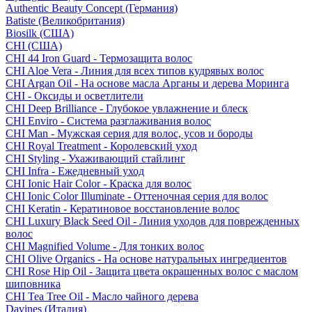
Authentic Beauty Concept (Германия)
Batiste (Великобритания)
Biosilk (США)
CHI (США)
CHI 44 Iron Guard - Термозащита волос
CHI Aloe Vera - Линия для всех типов кудрявых волос
CHI Argan Oil - На основе масла Арганы и дерева Моринга
CHI - Оксиды и осветлители
CHI Deep Brilliance - Глубокое увлажнение и блеск
CHI Enviro - Система разглаживания волос
CHI Man - Мужская серия для волос, усов и бороды
CHI Royal Treatment - Королевский уход
CHI Styling - Ухаживающий стайлинг
CHI Infra - Ежедневный уход
CHI Ionic Hair Color - Краска для волос
CHI Ionic Color Illuminate - Оттеночная серия для волос
CHI Keratin - Кератиновое восстановление волос
CHI Luxury Black Seed Oil - Линия уходов для поврежденных
волос
CHI Magnified Volume - Для тонких волос
CHI Olive Organics - На основе натуральных ингредиентов
CHI Rose Hip Oil - Защита цвета окрашенных волос с маслом
шиповника
CHI Tea Tree Oil - Масло чайного дерева
Davines (Италия)