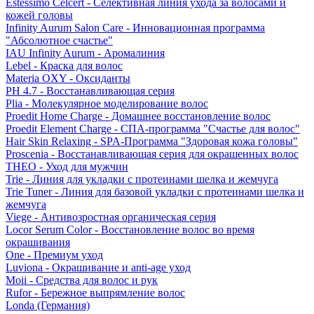
Estessimo Celcert - Селективная линия ухода за волосами и
кожей головы
Infinity Aurum Salon Care - Инновационная программа
"Абсолютное счастье"
IAU Infinity Aurum - Аромалиния
Lebel - Краска для волос
Materia OXY - Оксиданты
PH 4.7 - Восстанавливающая серия
Plia - Молекулярное моделирование волос
Proedit Home Charge - Домашнее восстановление волос
Proedit Element Charge - СПА-программа "Счастье для волос"
Hair Skin Relaxing - SPA-Программа "Здоровая кожа головы"
Proscenia - Восстанавливающая серия для окрашенных волос
THEO - Уход для мужчин
Trie - Линия для укладки с протеинами шелка и жемчуга
Trie Tuner - Линия для базовой укладки с протеинами шелка и
жемчуга
Viege - Антивозростная органическая серия
Locor Serum Color - Восстановление волос во время
окрашивания
One - Премиум уход
Luviona - Окрашивание и anti-age уход
Moii - Средства для волос и рук
Rufor - Бережное выпрямление волос
Londa (Германия)