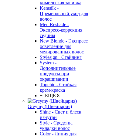
химическая завивка
Kerasilk -
Премиальный уход для
волос
Men Reshade -
Экспресс-коррекция
седины
New Blonde - Экспресс
осветление для
мелированных волос
Stylesign - Стайлинг
System -
Дополнительные
продукты при
окрашивании
Topchic - Стойкая
крем-краска
+ ЕЩЕ 8
Greymy (Швейцария)
Shine - Свет и блеск
изнутри
Style - Средства
укладки волос
Color - Линия для