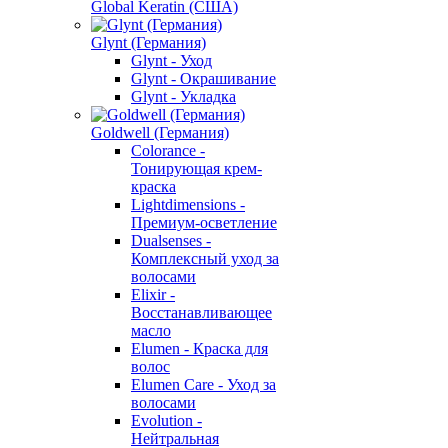
Global Keratin (США)
Glynt (Германия)
Glynt - Уход
Glynt - Окрашивание
Glynt - Укладка
Goldwell (Германия)
Colorance -
Тонирующая крем-
краска
Lightdimensions -
Премиум-осветление
Dualsenses -
Комплексный уход за
волосами
Elixir -
Восстанавливающее
масло
Elumen - Краска для
волос
Elumen Care - Уход за
волосами
Evolution -
Нейтральная