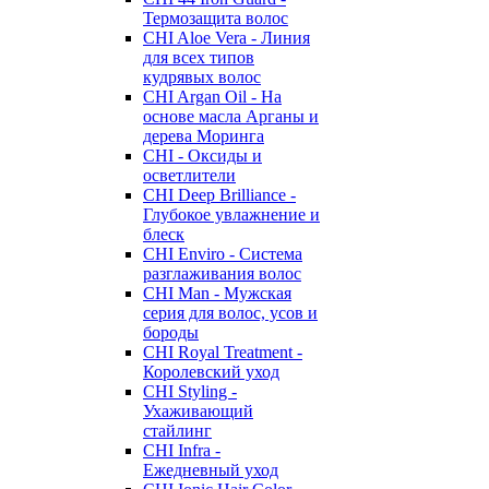
Термозащита волос
CHI Aloe Vera - Линия
для всех типов
кудрявых волос
CHI Argan Oil - На
основе масла Арганы и
дерева Моринга
CHI - Оксиды и
осветлители
CHI Deep Brilliance -
Глубокое увлажнение и
блеск
CHI Enviro - Система
разглаживания волос
CHI Man - Мужская
серия для волос, усов и
бороды
CHI Royal Treatment -
Королевский уход
CHI Styling -
Ухаживающий
стайлинг
CHI Infra -
Ежедневный уход