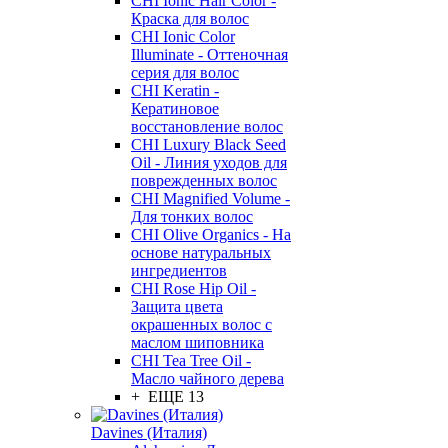
CHI Ionic Hair Color -
Краска для волос
CHI Ionic Color
Illuminate - Оттеночная
серия для волос
CHI Keratin -
Кератиновое
восстановление волос
CHI Luxury Black Seed
Oil - Линия уходов для
поврежденных волос
CHI Magnified Volume -
Для тонких волос
CHI Olive Organics - На
основе натуральных
ингредиентов
CHI Rose Hip Oil -
Защита цвета
окрашенных волос с
маслом шиповника
CHI Tea Tree Oil -
Масло чайного дерева
+ ЕЩЕ 13
Davines (Италия)