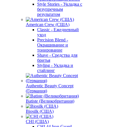
Style Stories - Укладка с
безупречным
результатом
American Crew (США)
Classic - Ежедневный
уход
Precision Blend -
Окрашивание и
тонирование
Shave - Средства для
бритья
Styling - Укладка и
стайлинг
Authentic Beauty Concept
(Германия)
Batiste (Великобритания)
Biosilk (США)
CHI (США)
CHI 44 Iron Guard -