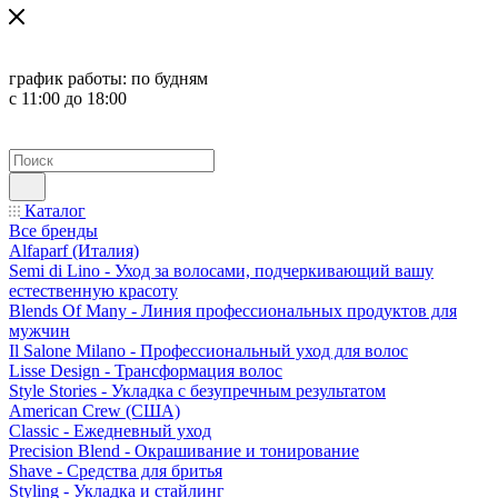
график работы:
по будням
с 11:00 до 18:00
Каталог
Все бренды
Alfaparf (Италия)
Semi di Lino - Уход за волосами, подчеркивающий вашу
естественную красоту
Blends Of Many - Линия профессиональных продуктов для
мужчин
Il Salone Milano - Профессиональный уход для волос
Lisse Design - Трансформация волос
Style Stories - Укладка с безупречным результатом
American Crew (США)
Classic - Ежедневный уход
Precision Blend - Окрашивание и тонирование
Shave - Средства для бритья
Styling - Укладка и стайлинг