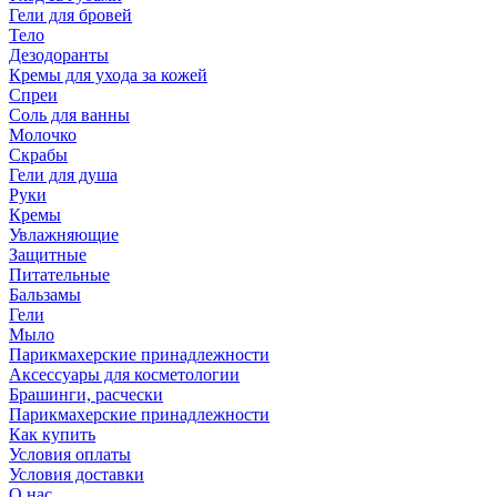
Гели для бровей
Тело
Дезодоранты
Кремы для ухода за кожей
Спреи
Соль для ванны
Молочко
Скрабы
Гели для душа
Руки
Кремы
Увлажняющие
Защитные
Питательные
Бальзамы
Гели
Мыло
Парикмахерские принадлежности
Аксессуары для косметологии
Брашинги, расчески
Парикмахерские принадлежности
Как купить
Условия оплаты
Условия доставки
О нас