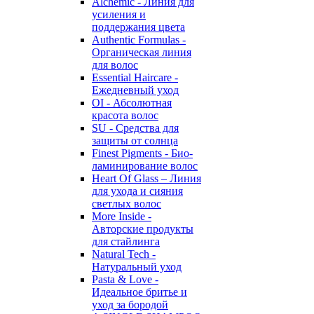
Alchemic - Линия для
усиления и
поддержания цвета
Authentic Formulas -
Органическая линия
для волос
Essential Haircare -
Eжедневный уход
OI - Абсолютная
красота волос
SU - Средства для
защиты от солнца
Finest Pigments - Био-
ламинирование волос
Heart Of Glass – Линия
для ухода и сияния
светлых волос
More Inside -
Авторские продукты
для стайлинга
Natural Tech -
Натуральный уход
Pasta & Love -
Идеальное бритье и
уход за бородой