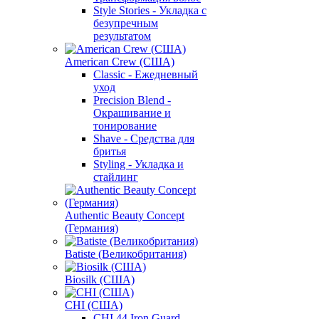
Style Stories - Укладка с
безупречным
результатом
American Crew (США)
Classic - Ежедневный
уход
Precision Blend -
Окрашивание и
тонирование
Shave - Средства для
бритья
Styling - Укладка и
стайлинг
Authentic Beauty Concept
(Германия)
Batiste (Великобритания)
Biosilk (США)
CHI (США)
CHI 44 Iron Guard -