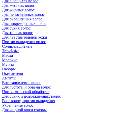
Для вьющихся волос
Для жестких волос
Для жирных волос
Для непослушных волос
Для окрашенных волос
Для поврежденных волос
Для сухих волос
Для тонких волос
Для чувствительной кожи
Против выпадения волос
Солнцезащитные
Travel-size
Масла
Молочко
Муссы
Наборы
Окислители
Ампулы
Восстановление волос
Для густоты и объема волос
При химической обработке
Для сухих и поврежденных волос
Рост волос, против выпадения
Укрепление волос
Для жирной кожи головы