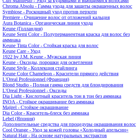
Curl Manifesto - Уход за кудрявыми и вьющимися волосами
Chroma Absolu - Гамма ухода для защиты окрашенных волос
Symbiose - Роскошный уход против перхоти
Premiere - Очищение волос от отложений кальция
Aura Botanica - Органическая линия ухода
Keune (Голландия)
Keune Semi Color - Полуперманентная краска для волос без
аммиака
Keune Tinta Color - Стойкая краска для волос
Keune Care - Уход
1922 by J.M. Keune - Мужская линия
Keune - Оксиды, порошки для осветления
Keune Style - Коллекция стайлинга
Keune Color Chameleon - Красители прямого действия
L'Oreal Professionnel (Франция)
Blond Studio - Полная гамма средств для блондирования
L'Oreal Professionnel - Оксиды
Dia Light - Кислотный краситель тон в тон без аммиака
INOA - Стойкое окрашивание без аммиака
Majirel - Стойкое окрашивание
Dia Color - Краситель-блеск без аммиака
Lebel (Япония)
Дополнительные средства для процедуры окрашивания волос
Cool Orange - Уход за кожей головы «Холодный апельсин»
Natural Hair - На основе натуральных экстрактов