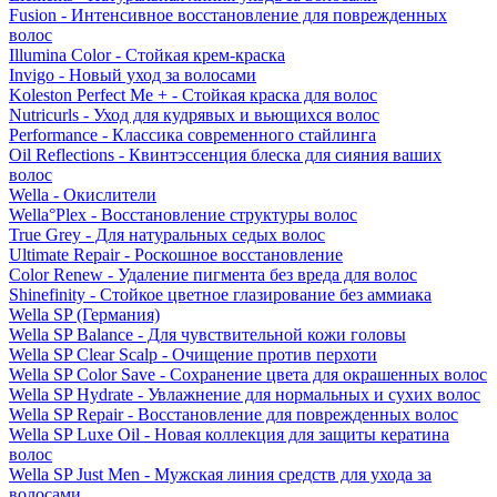
Fusion - Интенсивное восстановление для поврежденных
волос
Illumina Color - Стойкая крем-краска
Invigo - Новый уход за волосами
Koleston Perfect Me + - Стойкая краска для волос
Nutricurls - Уход для кудрявых и вьющихся волос
Performance - Классика современного стайлинга
Oil Reflections - Квинтэссенция блеска для сияния ваших
волос
Wella - Окислители
Wella°Plex - Восстановление структуры волос
True Grey - Для натуральных седых волос
Ultimate Repair - Роскошное восстановление
Color Renew - Удаление пигмента без вреда для волос
Shinefinity - Стойкое цветное глазирование без аммиака
Wella SP (Германия)
Wella SP Balance - Для чувствительной кожи головы
Wella SP Clear Scalp - Очищение против перхоти
Wella SP Color Save - Сохранение цвета для окрашенных волос
Wella SP Hydrate - Увлажнение для нормальных и сухих волос
Wella SP Repair - Восстановление для поврежденных волос
Wella SP Luxe Oil - Новая коллекция для защиты кератина
волос
Wella SP Just Men - Мужская линия средств для ухода за
волосами