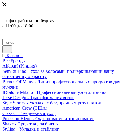
график работы:
по будням
с 11:00 до 18:00
Каталог
Все бренды
Alfaparf (Италия)
Semi di Lino - Уход за волосами, подчеркивающий вашу
естественную красоту
Blends Of Many - Линия профессиональных продуктов для
мужчин
Il Salone Milano - Профессиональный уход для волос
Lisse Design - Трансформация волос
Style Stories - Укладка с безупречным результатом
American Crew (США)
Classic - Ежедневный уход
Precision Blend - Окрашивание и тонирование
Shave - Средства для бритья
Styling - Укладка и стайлинг