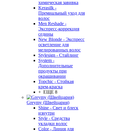
химическая завивка
Kerasilk -
Премиальный уход для
волос
Men Reshade -
Экспресс-коррекция
седины
New Blonde - Экспресс
осветление для
мелированных волос
Stylesign - Стайлинг
System -
Дополнительные
продукты при
окрашивании
Topchic - Стойкая
крем-краска
+ ЕЩЕ 8
Greymy (Швейцария)
Shine - Свет и блеск
изнутри
Style - Средства
укладки волос
Color - Линия для