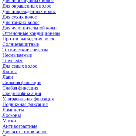
Для непослушных волос
Для окрашенных волос
Для поврежденных волос
Для сухих волос
Для тонких волос
Для чувствительной кожи
Оттеночные кондиционеры
Против выпадения волос
Солнцезащитные
Технические средства
Несмываемые
Travel-size
Для седых волос
Кремы
Лаки
Сильная фиксация
Слабая фиксация
Средняя фиксация
Ультрасильная фиксация
Подвижная фиксация
Ламинаты
Лосьоны
Маски
Антивозрастные
Для всех типов волос