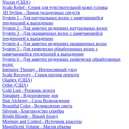
Nioxin (США)
Scalp Relief - Серия для чувствительной кожи головы
3D Styling - Линия укладочных средств
System 1 - Для натуральных волос с намечающейся
тенденцией к выпадению
System 2 - Для заметно редеющих натуральных волос
System 3 - Для окрашенных волос с намечающейся
тенденцией к выпадению
System 4 - Для заметно редеющих окрашенных волос
System 5 - Для химически обработанных волос с
намечающейся тенденцией к выпадению
System 6 - Для заметно редеющих химически обработанных
волос
Intensive Therapy - Интенсивный уход
Scalp Recovery - Серия против перхоти
Olaplex (США)
Oribe (США)
Gold Lust - Роскошь золота
Signature - Вдохновение дня
Hair Alchemy - Сила Возрождения
Beautiful Color - Великолепие цвета
Silverati - Благородство серебра
Bright Blonde - Яркий блонд
Moisture and Control - Источник красоты
Magnificent Volume - Магия объема