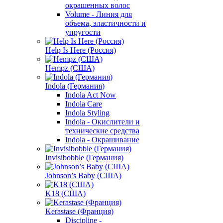
окрашенных волос
Volume - Линия для
объема, эластичности и
упругости
Help Is Here (Россия)
Hempz (США)
Indola (Германия)
Indola Act Now
Indola Care
Indola Styling
Indola - Окислители и
технические средства
Indola - Окрашивание
Invisibobble (Германия)
Johnson’s Baby (США)
K18 (США)
Kerastase (Франция)
Discipline -