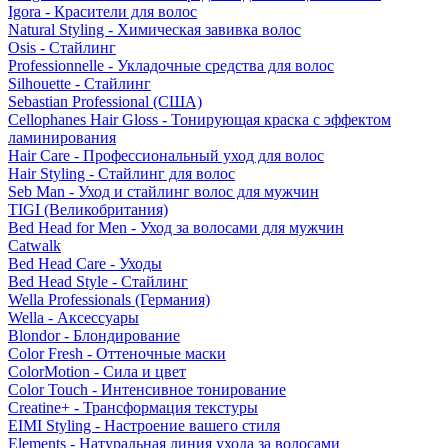
Igora - Красители для волос
Natural Styling - Химическая завивка волос
Osis - Стайлинг
Professionnelle - Укладочные средства для волос
Silhouette - Стайлинг
Sebastian Professional (США)
Cellophanes Hair Gloss - Тонирующая краска с эффектом
ламинирования
Hair Care - Профессиональный уход для волос
Hair Styling - Стайлинг для волос
Seb Man - Уход и стайлинг волос для мужчин
TIGI (Великобритания)
Bed Head for Men - Уход за волосами для мужчин
Catwalk
Bed Head Care - Уходы
Bed Head Style - Стайлинг
Wella Professionals (Германия)
Wella - Аксессуары
Blondor - Блондирование
Color Fresh - Оттеночные маски
ColorMotion - Сила и цвет
Color Touch - Интенсивное тонирование
Creatine+ - Трансформация текстуры
EIMI Styling - Настроение вашего стиля
Elements - Натуральная линия ухода за волосами