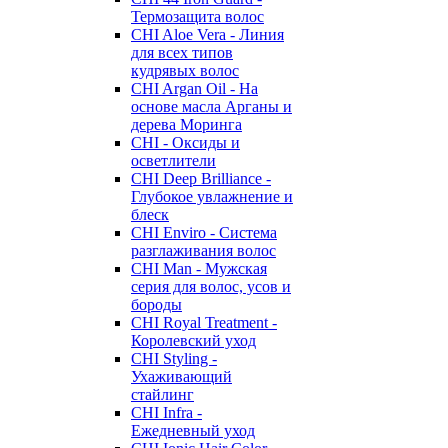
Термозащита волос
CHI Aloe Vera - Линия
для всех типов
кудрявых волос
CHI Argan Oil - На
основе масла Арганы и
дерева Моринга
CHI - Оксиды и
осветлители
CHI Deep Brilliance -
Глубокое увлажнение и
блеск
CHI Enviro - Система
разглаживания волос
CHI Man - Мужская
серия для волос, усов и
бороды
CHI Royal Treatment -
Королевский уход
CHI Styling -
Ухаживающий
стайлинг
CHI Infra -
Ежедневный уход