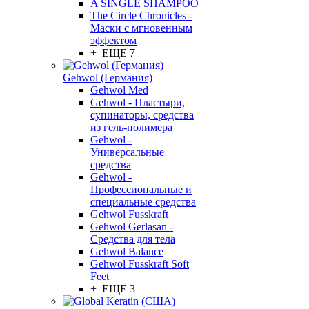
A SINGLE SHAMPOO
The Circle Chronicles -
Маски с мгновенным
эффектом
+ ЕЩЕ 7
Gehwol (Германия)
Gehwol Med
Gehwol - Пластыри,
супинаторы, средства
из гель-полимера
Gehwol -
Универсальные
средства
Gehwol -
Профессиональные и
специальные средства
Gehwol Fusskraft
Gehwol Gerlasan -
Средства для тела
Gehwol Balance
Gehwol Fusskraft Soft
Feet
+ ЕЩЕ 3