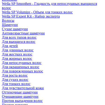
Wella SP Smoothen - Гладкость для непослушных вьющихся
волос
Wella SP Volumize - Объем для тонких волос
Wella SP Expert Kit - Набор эксперта
Волосы
Шампуни
Сухие шампуни
Антивозрастные шампуни
Для всех типов волос
Для вьющихся волос
Для детей
Для длинных волос
Для жестких волос
Для жирных волос
Для непослушных волос
Для окрашенных волос
Для поврежденных волос
Для роста волос
Для сухих волос
Для тонких волос
Для чувствительной кожи
Оттеночные шампуни
Очищающие шампуни
Против выпадения волос
Против перхоти