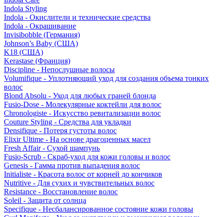
Indola Styling
Indola - Окислители и технические средства
Indola - Окрашивание
Invisibobble (Германия)
Johnson’s Baby (США)
K18 (США)
Kerastase (Франция)
Discipline - Непослушные волосы
Volumifique - Уплотняющий уход для создания объема тонких
волос
Blond Absolu - Уход для любых граней блонда
Fusio-Dose - Молекулярные коктейли для волос
Chronologiste - Искусство ревитализации волос
Couture Styling - Средства для укладки
Densifique - Потеря густоты волос
Elixir Ultime - На основе драгоценных масел
Fresh Affair - Сухой шампунь
Fusio-Scrub - Скраб-уход для кожи головы и волос
Genesis - Гамма против выпадения волос
Initialiste - Красота волос от корней до кончиков
Nutritive - Для сухих и чувствительных волос
Resistance - Восстановление волос
Soleil - Защита от солнца
Specifique - Несбалансированное состояние кожи головы