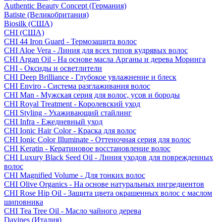
Authentic Beauty Concept (Германия)
Batiste (Великобритания)
Biosilk (США)
CHI (США)
CHI 44 Iron Guard - Термозащита волос
CHI Aloe Vera - Линия для всех типов кудрявых волос
CHI Argan Oil - На основе масла Арганы и дерева Моринга
CHI - Оксиды и осветлители
CHI Deep Brilliance - Глубокое увлажнение и блеск
CHI Enviro - Система разглаживания волос
CHI Man - Мужская серия для волос, усов и бороды
CHI Royal Treatment - Королевский уход
CHI Styling - Ухаживающий стайлинг
CHI Infra - Ежедневный уход
CHI Ionic Hair Color - Краска для волос
CHI Ionic Color Illuminate - Оттеночная серия для волос
CHI Keratin - Кератиновое восстановление волос
CHI Luxury Black Seed Oil - Линия уходов для поврежденных
волос
CHI Magnified Volume - Для тонких волос
CHI Olive Organics - На основе натуральных ингредиентов
CHI Rose Hip Oil - Защита цвета окрашенных волос с маслом
шиповника
CHI Tea Tree Oil - Масло чайного дерева
Davines (Италия)