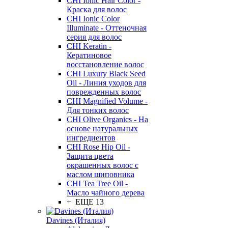
CHI Ionic Hair Color -
Краска для волос
CHI Ionic Color
Illuminate - Оттеночная
серия для волос
CHI Keratin -
Кератиновое
восстановление волос
CHI Luxury Black Seed
Oil - Линия уходов для
поврежденных волос
CHI Magnified Volume -
Для тонких волос
CHI Olive Organics - На
основе натуральных
ингредиентов
CHI Rose Hip Oil -
Защита цвета
окрашенных волос с
маслом шиповника
CHI Tea Tree Oil -
Масло чайного дерева
+ ЕЩЕ 13
Davines (Италия)