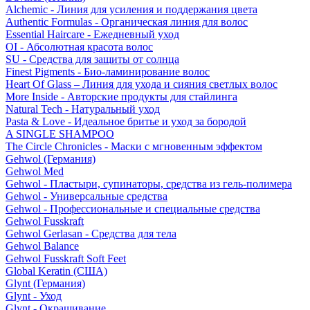
Alchemic - Линия для усиления и поддержания цвета
Authentic Formulas - Органическая линия для волос
Essential Haircare - Eжедневный уход
OI - Абсолютная красота волос
SU - Средства для защиты от солнца
Finest Pigments - Био-ламинирование волос
Heart Of Glass – Линия для ухода и сияния светлых волос
More Inside - Авторские продукты для стайлинга
Natural Tech - Натуральный уход
Pasta & Love - Идеальное бритье и уход за бородой
A SINGLE SHAMPOO
The Circle Chronicles - Маски с мгновенным эффектом
Gehwol (Германия)
Gehwol Med
Gehwol - Пластыри, супинаторы, средства из гель-полимера
Gehwol - Универсальные средства
Gehwol - Профессиональные и специальные средства
Gehwol Fusskraft
Gehwol Gerlasan - Средства для тела
Gehwol Balance
Gehwol Fusskraft Soft Feet
Global Keratin (США)
Glynt (Германия)
Glynt - Уход
Glynt - Окрашивание