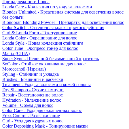
Принадлежности Londa
Londa Care - Коллекция по уходу за волосами
Blondes Unlimited - Креативная система для осветления волос
без фольги
Blondoran Blonding Powder - Препараты для осветления волос
Color Switch - Оттеночная краска прямого действия
Curl & Londa Form - Текстурирование
Londa Color - Окрашивание для волос
Londa Style - Новая коллекция стайлинга
Color Tune - Экспресс-тонер для волос
Matrix (США)
Super Sync - Щелочной безаммиачный краситель
SoColor - Стойкое окрашивание для волос
Moroccanoil (Израиль)
Styling - Стайлинг и укладка
Brushes - Брашинги и расчески
Treatment - Уход за волосами и кожей головы
Dry Shampoo - Сухие шампуни
Repair - Восстановление волос
Hydration - Увлажнение волос
Volume - Объем для волос
Color Care - Уход для окрашенных волос
Frizz Control - Разглаживание
Curl - Уход для кудрявых волос
Color Depositing Mask - Тонирующие маски