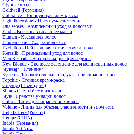
Glynt - Укладка
Goldwell (Германия)
Colorance - Тонирующая крем-краска
Lightdimensions - Премиум-осветление
Dualsenses - Комплексный уход за волосами
Elixir - Восстанавливающее масло
Elumen - Краска для волос
Elumen Care - Уход за волосами
Evolution - Нейтральная химическая завивка
Kerasilk - Премиальный уход для волос
Men Reshade - Экспресс-коррекция седины
New Blonde - Экспресс осветление для мелированных волос
Stylesign - Стайлинг
System - Дополнительные продукты при окрашивании
Topchic - Стойкая крем-краска
Greymy (Швейцария)
Shine - Свет и блеск изнутри
Style - Средства укладки волос
Color - Линия для окрашенных волос
Volume - Линия для объема, эластичности и упругости
Help Is Here (Россия)
Hempz (США)
Indola (Германия)
Indola Act Now
Indola Care