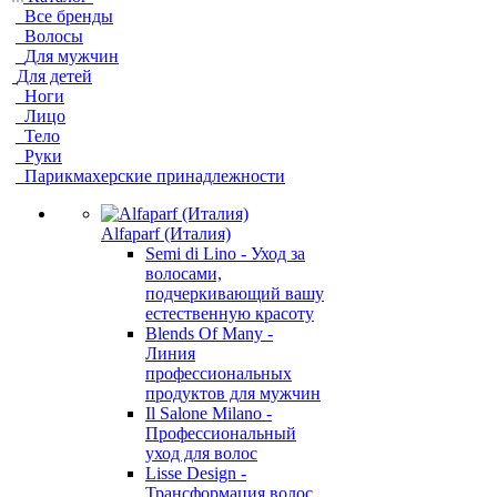
Все бренды
Волосы
Для мужчин
Для детей
Ноги
Лицо
Тело
Руки
Парикмахерские принадлежности
Alfaparf (Италия)
Semi di Lino - Уход за
волосами,
подчеркивающий вашу
естественную красоту
Blends Of Many -
Линия
профессиональных
продуктов для мужчин
Il Salone Milano -
Профессиональный
уход для волос
Lisse Design -
Трансформация волос