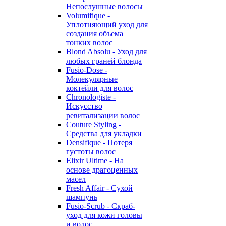
Непослушные волосы
Volumifique -
Уплотняющий уход для
создания объема
тонких волос
Blond Absolu - Уход для
любых граней блонда
Fusio-Dose -
Молекулярные
коктейли для волос
Chronologiste -
Искусство
ревитализации волос
Couture Styling -
Средства для укладки
Densifique - Потеря
густоты волос
Elixir Ultime - На
основе драгоценных
масел
Fresh Affair - Сухой
шампунь
Fusio-Scrub - Скраб-
уход для кожи головы
и волос