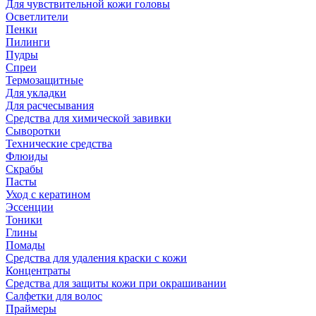
Для чувствительной кожи головы
Осветлители
Пенки
Пилинги
Пудры
Спреи
Термозащитные
Для укладки
Для расчесывания
Средства для химической завивки
Сыворотки
Технические средства
Флюиды
Скрабы
Пасты
Уход с кератином
Эссенции
Тоники
Глины
Помады
Средства для удаления краски с кожи
Концентраты
Средства для защиты кожи при окрашивании
Салфетки для волос
Праймеры