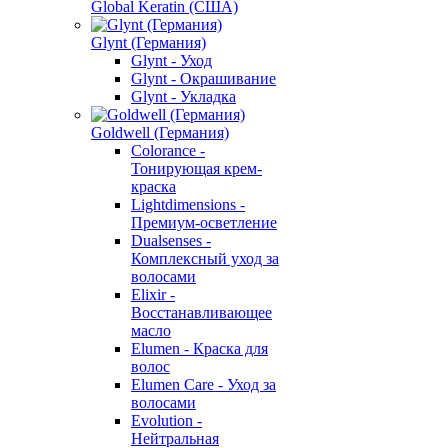
Global Keratin (США)
Glynt (Германия)
Glynt - Уход
Glynt - Окрашивание
Glynt - Укладка
Goldwell (Германия)
Colorance -
Тонирующая крем-
краска
Lightdimensions -
Премиум-осветление
Dualsenses -
Комплексный уход за
волосами
Elixir -
Восстанавливающее
масло
Elumen - Краска для
волос
Elumen Care - Уход за
волосами
Evolution -
Нейтральная