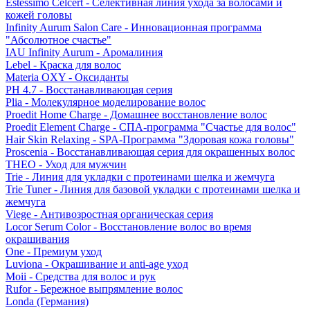
Estessimo Celcert - Селективная линия ухода за волосами и
кожей головы
Infinity Aurum Salon Care - Инновационная программа
"Абсолютное счастье"
IAU Infinity Aurum - Аромалиния
Lebel - Краска для волос
Materia OXY - Оксиданты
PH 4.7 - Восстанавливающая серия
Plia - Молекулярное моделирование волос
Proedit Home Charge - Домашнее восстановление волос
Proedit Element Charge - СПА-программа "Счастье для волос"
Hair Skin Relaxing - SPA-Программа "Здоровая кожа головы"
Proscenia - Восстанавливающая серия для окрашенных волос
THEO - Уход для мужчин
Trie - Линия для укладки с протеинами шелка и жемчуга
Trie Tuner - Линия для базовой укладки с протеинами шелка и
жемчуга
Viege - Антивозростная органическая серия
Locor Serum Color - Восстановление волос во время
окрашивания
One - Премиум уход
Luviona - Окрашивание и anti-age уход
Moii - Средства для волос и рук
Rufor - Бережное выпрямление волос
Londa (Германия)