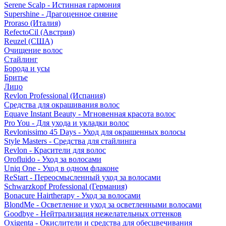
Serene Scalp - Истинная гармония
Supershine - Драгоценное сияние
Proraso (Италия)
RefectoCil (Австрия)
Reuzel (США)
Очищение волос
Стайлинг
Борода и усы
Бритье
Лицо
Revlon Professional (Испания)
Средства для окрашивания волос
Equave Instant Beauty - Мгновенная красота волос
Pro You - Для ухода и укладки волос
Revlonissimo 45 Days - Уход для окрашенных волосы
Style Masters - Средства для стайлинга
Revlon - Красители для волос
Orofluido - Уход за волосами
Uniq One - Уход в одном флаконе
ReStart - Переосмысленный уход за волосами
Schwarzkopf Professional (Германия)
Bonacure Hairtherapy - Уход за волосами
BlondMe - Осветление и уход за осветленными волосами
Goodbye - Нейтрализация нежелательных оттенков
Oxigenta - Окислители и средства для обесцвечивания