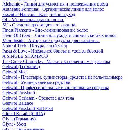
Alchemic - Линия для усиления и поддержания цвета
Authentic Formulas - Органическая линия для волос
Essential Haircare - Eжедневный уход
OI - Абсолютная красота волос
SU - Средства для защиты от солнца
Finest Pigments - Био-ламинирование волос
Heart Of Glass – Линия для ухода и сияния светлых волос
More Inside - Авторские продукты для стайлинга
Natural Tech - Натуральный уход
Pasta & Love - Идеальное бритье и уход за бородой
A SINGLE SHAMPOO
The Circle Chronicles - Маски с мгновенным эффектом
Gehwol (Германия)
Gehwol Med
Gehwol - Пластыри, супинаторы, средства из гель-полимера
Gehwol - Универсальные средства
Gehwol - Профессиональные и специальные средства
Gehwol Fusskraft
Gehwol Gerlasan - Средства для тела
Gehwol Balance
Gehwol Fusskraft Soft Feet
Global Keratin (США)
Glynt (Германия)
Glynt - Уход
Glynt - Окрашивание