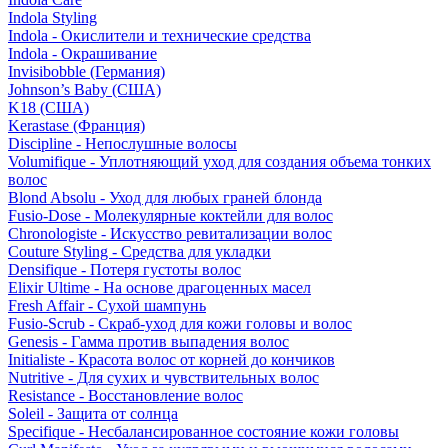
Indola Styling
Indola - Окислители и технические средства
Indola - Окрашивание
Invisibobble (Германия)
Johnson’s Baby (США)
K18 (США)
Kerastase (Франция)
Discipline - Непослушные волосы
Volumifique - Уплотняющий уход для создания объема тонких
волос
Blond Absolu - Уход для любых граней блонда
Fusio-Dose - Молекулярные коктейли для волос
Chronologiste - Искусство ревитализации волос
Couture Styling - Средства для укладки
Densifique - Потеря густоты волос
Elixir Ultime - На основе драгоценных масел
Fresh Affair - Сухой шампунь
Fusio-Scrub - Скраб-уход для кожи головы и волос
Genesis - Гамма против выпадения волос
Initialiste - Красота волос от корней до кончиков
Nutritive - Для сухих и чувствительных волос
Resistance - Восстановление волос
Soleil - Защита от солнца
Specifique - Несбалансированное состояние кожи головы