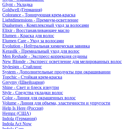
Glynt - Укладка
Goldwell (Германия)
Colorance - Тонирующая крем-краска
Lightdimensions - Премиум-осветление
Dualsenses - Комплексный уход за волосами
Elixir - Восстанавливающее масло
Elumen - Краска для волос
Elumen Care - Уход за волосами
Evolution - Нейтральная химическая завивка
Kerasilk - Премиальный уход для волос
Men Reshade - Экспресс-коррекция седины
New Blonde - Экспресс осветление для мелированных волос
Stylesign - Стайлинг
System - Дополнительные продукты при окрашивании
Topchic - Стойкая крем-краска
Greymy (Швейцария)
Shine - Свет и блеск изнутри
Style - Средства укладки волос
Color - Линия для окрашенных волос
Volume - Линия для объема, эластичности и упругости
Help Is Here (Россия)
Hempz (США)
Indola (Германия)
Indola Act Now
Indola Care