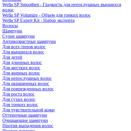
Wella SP Smoothen - Гладкость для непослушных вьющихся
волос
Wella SP Volumize - Объем для тонких волос
Wella SP Expert Kit - Набор эксперта
Волосы
Шампуни
Сухие шампуни
Антивозрастные шампуни
Для всех типов волос
Для вьющихся волос
Для детей
Для длинных волос
Для жестких волос
Для жирных волос
Для непослушных волос
Для окрашенных волос
Для поврежденных волос
Для роста волос
Для сухих волос
Для тонких волос
Для чувствительной кожи
Оттеночные шампуни
Очищающие шампуни
Против выпадения волос
Против перхоти