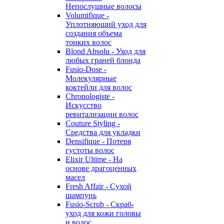
Непослушные волосы
Volumifique -
Уплотняющий уход для
создания объема
тонких волос
Blond Absolu - Уход для
любых граней блонда
Fusio-Dose -
Молекулярные
коктейли для волос
Chronologiste -
Искусство
ревитализации волос
Couture Styling -
Средства для укладки
Densifique - Потеря
густоты волос
Elixir Ultime - На
основе драгоценных
масел
Fresh Affair - Сухой
шампунь
Fusio-Scrub - Скраб-
уход для кожи головы
и волос