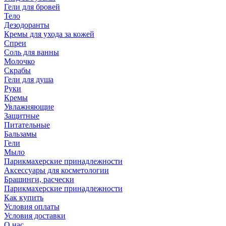
Гели для бровей
Тело
Дезодоранты
Кремы для ухода за кожей
Спреи
Соль для ванны
Молочко
Скрабы
Гели для душа
Руки
Кремы
Увлажняющие
Защитные
Питательные
Бальзамы
Гели
Мыло
Парикмахерские принадлежности
Аксессуары для косметологии
Брашинги, расчески
Парикмахерские принадлежности
Как купить
Условия оплаты
Условия доставки
О нас