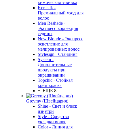
химическая завивка
Kerasilk -
Премиальный уход для
волос
Men Reshade -
Экспресс-коррекция
седины
New Blonde - Экспресс
осветление для
мелированных волос
Stylesign - Стайлинг
System -
Дополнительные
продукты при
окрашивании
Topchic - Стойкая
крем-краска
+ ЕЩЕ 8
Greymy (Швейцария)
Shine - Свет и блеск
изнутри
Style - Средства
укладки волос
Color - Линия для