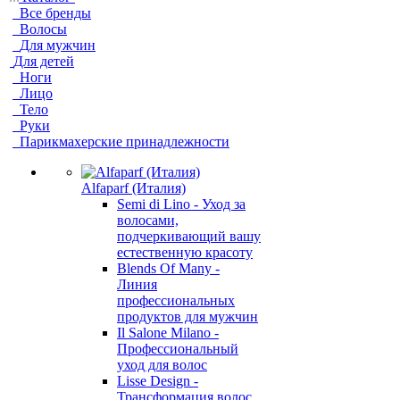
Все бренды
Волосы
Для мужчин
Для детей
Ноги
Лицо
Тело
Руки
Парикмахерские принадлежности
Alfaparf (Италия)
Semi di Lino - Уход за
волосами,
подчеркивающий вашу
естественную красоту
Blends Of Many -
Линия
профессиональных
продуктов для мужчин
Il Salone Milano -
Профессиональный
уход для волос
Lisse Design -
Трансформация волос