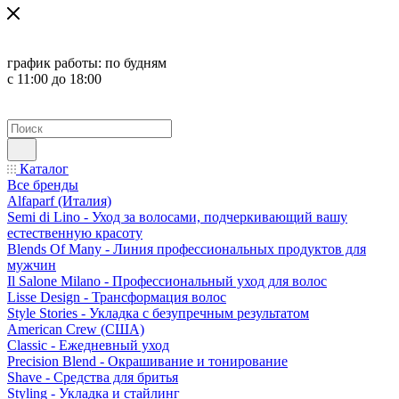
график работы:
по будням
с 11:00 до 18:00
Каталог
Все бренды
Alfaparf (Италия)
Semi di Lino - Уход за волосами, подчеркивающий вашу
естественную красоту
Blends Of Many - Линия профессиональных продуктов для
мужчин
Il Salone Milano - Профессиональный уход для волос
Lisse Design - Трансформация волос
Style Stories - Укладка с безупречным результатом
American Crew (США)
Classic - Ежедневный уход
Precision Blend - Окрашивание и тонирование
Shave - Средства для бритья
Styling - Укладка и стайлинг