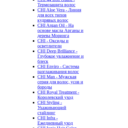
Термозащита волос
CHI Aloe Vera - Линия
для всех типов
кудрявых волос
CHI Argan Oil - На
основе масла Арганы и
дерева Моринга
CHI - Оксиды и
осветлители
CHI Deep Brilliance -
Глубокое увлажнение и
блеск
CHI Enviro - Система
разглаживания волос
CHI Man - Мужская
серия для волос, усов и
бороды
CHI Royal Treatment -
Королевский уход
CHI Styling -
Ухаживающий
стайлинг
CHI Infra -
Ежедневный уход