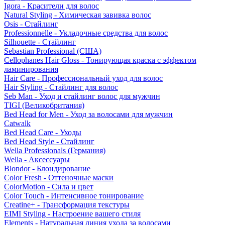
Igora - Красители для волос
Natural Styling - Химическая завивка волос
Osis - Стайлинг
Professionnelle - Укладочные средства для волос
Silhouette - Стайлинг
Sebastian Professional (США)
Cellophanes Hair Gloss - Тонирующая краска с эффектом
ламинирования
Hair Care - Профессиональный уход для волос
Hair Styling - Стайлинг для волос
Seb Man - Уход и стайлинг волос для мужчин
TIGI (Великобритания)
Bed Head for Men - Уход за волосами для мужчин
Catwalk
Bed Head Care - Уходы
Bed Head Style - Стайлинг
Wella Professionals (Германия)
Wella - Аксессуары
Blondor - Блондирование
Color Fresh - Оттеночные маски
ColorMotion - Сила и цвет
Color Touch - Интенсивное тонирование
Creatine+ - Трансформация текстуры
EIMI Styling - Настроение вашего стиля
Elements - Натуральная линия ухода за волосами