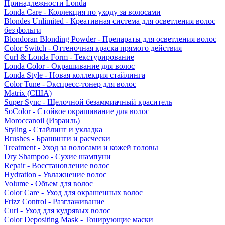
Принадлежности Londa
Londa Care - Коллекция по уходу за волосами
Blondes Unlimited - Креативная система для осветления волос
без фольги
Blondoran Blonding Powder - Препараты для осветления волос
Color Switch - Оттеночная краска прямого действия
Curl & Londa Form - Текстурирование
Londa Color - Окрашивание для волос
Londa Style - Новая коллекция стайлинга
Color Tune - Экспресс-тонер для волос
Matrix (США)
Super Sync - Щелочной безаммиачный краситель
SoColor - Стойкое окрашивание для волос
Moroccanoil (Израиль)
Styling - Стайлинг и укладка
Brushes - Брашинги и расчески
Treatment - Уход за волосами и кожей головы
Dry Shampoo - Сухие шампуни
Repair - Восстановление волос
Hydration - Увлажнение волос
Volume - Объем для волос
Color Care - Уход для окрашенных волос
Frizz Control - Разглаживание
Curl - Уход для кудрявых волос
Color Depositing Mask - Тонирующие маски