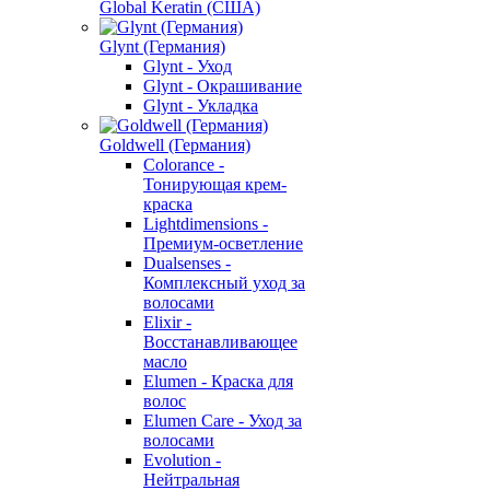
Global Keratin (США)
Glynt (Германия)
Glynt - Уход
Glynt - Окрашивание
Glynt - Укладка
Goldwell (Германия)
Colorance -
Тонирующая крем-
краска
Lightdimensions -
Премиум-осветление
Dualsenses -
Комплексный уход за
волосами
Elixir -
Восстанавливающее
масло
Elumen - Краска для
волос
Elumen Care - Уход за
волосами
Evolution -
Нейтральная