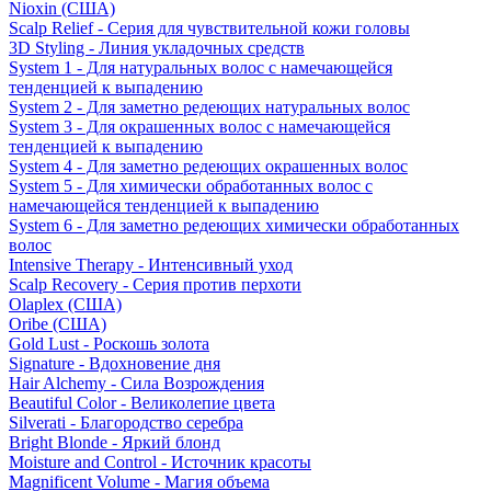
Nioxin (США)
Scalp Relief - Серия для чувствительной кожи головы
3D Styling - Линия укладочных средств
System 1 - Для натуральных волос с намечающейся
тенденцией к выпадению
System 2 - Для заметно редеющих натуральных волос
System 3 - Для окрашенных волос с намечающейся
тенденцией к выпадению
System 4 - Для заметно редеющих окрашенных волос
System 5 - Для химически обработанных волос с
намечающейся тенденцией к выпадению
System 6 - Для заметно редеющих химически обработанных
волос
Intensive Therapy - Интенсивный уход
Scalp Recovery - Серия против перхоти
Olaplex (США)
Oribe (США)
Gold Lust - Роскошь золота
Signature - Вдохновение дня
Hair Alchemy - Сила Возрождения
Beautiful Color - Великолепие цвета
Silverati - Благородство серебра
Bright Blonde - Яркий блонд
Moisture and Control - Источник красоты
Magnificent Volume - Магия объема