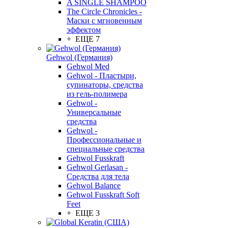
A SINGLE SHAMPOO
The Circle Chronicles -
Маски с мгновенным
эффектом
+ ЕЩЕ 7
Gehwol (Германия)
Gehwol Med
Gehwol - Пластыри,
супинаторы, средства
из гель-полимера
Gehwol -
Универсальные
средства
Gehwol -
Профессиональные и
специальные средства
Gehwol Fusskraft
Gehwol Gerlasan -
Средства для тела
Gehwol Balance
Gehwol Fusskraft Soft
Feet
+ ЕЩЕ 3