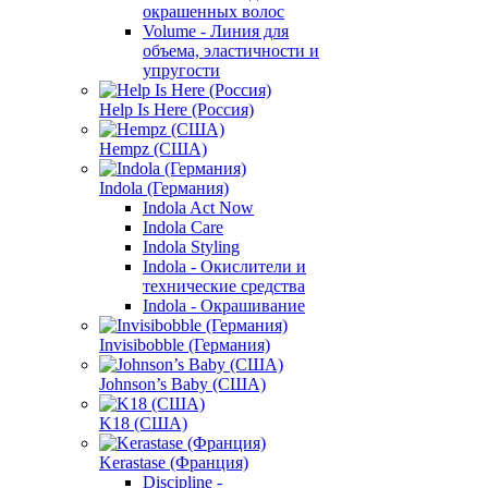
окрашенных волос
Volume - Линия для
объема, эластичности и
упругости
Help Is Here (Россия)
Hempz (США)
Indola (Германия)
Indola Act Now
Indola Care
Indola Styling
Indola - Окислители и
технические средства
Indola - Окрашивание
Invisibobble (Германия)
Johnson’s Baby (США)
K18 (США)
Kerastase (Франция)
Discipline -