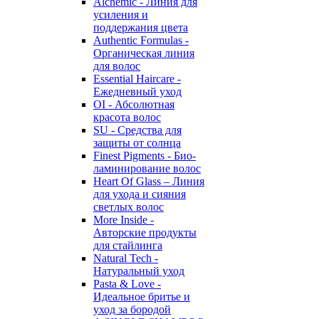
Alchemic - Линия для
усиления и
поддержания цвета
Authentic Formulas -
Органическая линия
для волос
Essential Haircare -
Eжедневный уход
OI - Абсолютная
красота волос
SU - Средства для
защиты от солнца
Finest Pigments - Био-
ламинирование волос
Heart Of Glass – Линия
для ухода и сияния
светлых волос
More Inside -
Авторские продукты
для стайлинга
Natural Tech -
Натуральный уход
Pasta & Love -
Идеальное бритье и
уход за бородой