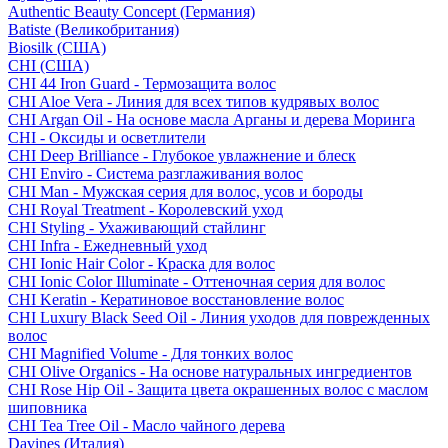
Authentic Beauty Concept (Германия)
Batiste (Великобритания)
Biosilk (США)
CHI (США)
CHI 44 Iron Guard - Термозащита волос
CHI Aloe Vera - Линия для всех типов кудрявых волос
CHI Argan Oil - На основе масла Арганы и дерева Моринга
CHI - Оксиды и осветлители
CHI Deep Brilliance - Глубокое увлажнение и блеск
CHI Enviro - Система разглаживания волос
CHI Man - Мужская серия для волос, усов и бороды
CHI Royal Treatment - Королевский уход
CHI Styling - Ухаживающий стайлинг
CHI Infra - Ежедневный уход
CHI Ionic Hair Color - Краска для волос
CHI Ionic Color Illuminate - Оттеночная серия для волос
CHI Keratin - Кератиновое восстановление волос
CHI Luxury Black Seed Oil - Линия уходов для поврежденных
волос
CHI Magnified Volume - Для тонких волос
CHI Olive Organics - На основе натуральных ингредиентов
CHI Rose Hip Oil - Защита цвета окрашенных волос с маслом
шиповника
CHI Tea Tree Oil - Масло чайного дерева
Davines (Италия)