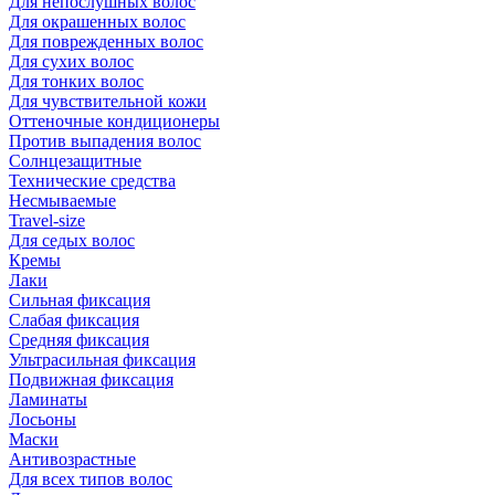
Для непослушных волос
Для окрашенных волос
Для поврежденных волос
Для сухих волос
Для тонких волос
Для чувствительной кожи
Оттеночные кондиционеры
Против выпадения волос
Солнцезащитные
Технические средства
Несмываемые
Travel-size
Для седых волос
Кремы
Лаки
Сильная фиксация
Слабая фиксация
Средняя фиксация
Ультрасильная фиксация
Подвижная фиксация
Ламинаты
Лосьоны
Маски
Антивозрастные
Для всех типов волос