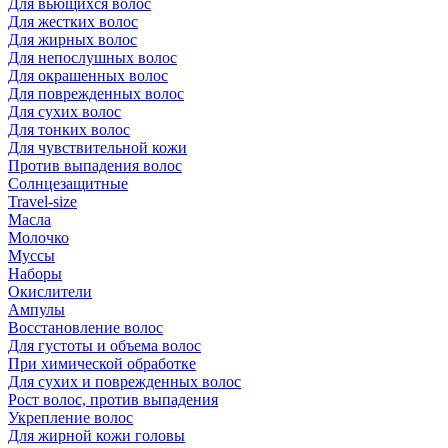
Для вьющихся волос
Для жестких волос
Для жирных волос
Для непослушных волос
Для окрашенных волос
Для поврежденных волос
Для сухих волос
Для тонких волос
Для чувствительной кожи
Против выпадения волос
Солнцезащитные
Travel-size
Масла
Молочко
Муссы
Наборы
Окислители
Ампулы
Восстановление волос
Для густоты и объема волос
При химической обработке
Для сухих и поврежденных волос
Рост волос, против выпадения
Укрепление волос
Для жирной кожи головы