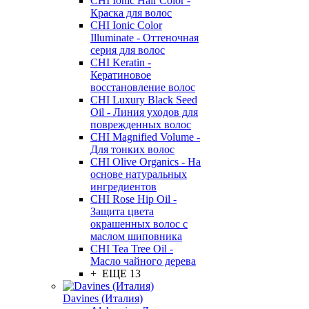
CHI Ionic Hair Color -
Краска для волос
CHI Ionic Color
Illuminate - Оттеночная
серия для волос
CHI Keratin -
Кератиновое
восстановление волос
CHI Luxury Black Seed
Oil - Линия уходов для
поврежденных волос
CHI Magnified Volume -
Для тонких волос
CHI Olive Organics - На
основе натуральных
ингредиентов
CHI Rose Hip Oil -
Защита цвета
окрашенных волос с
маслом шиповника
CHI Tea Tree Oil -
Масло чайного дерева
+ ЕЩЕ 13
Davines (Италия)