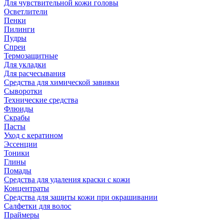
Для чувствительной кожи головы
Осветлители
Пенки
Пилинги
Пудры
Спреи
Термозащитные
Для укладки
Для расчесывания
Средства для химической завивки
Сыворотки
Технические средства
Флюиды
Скрабы
Пасты
Уход с кератином
Эссенции
Тоники
Глины
Помады
Средства для удаления краски с кожи
Концентраты
Средства для защиты кожи при окрашивании
Салфетки для волос
Праймеры