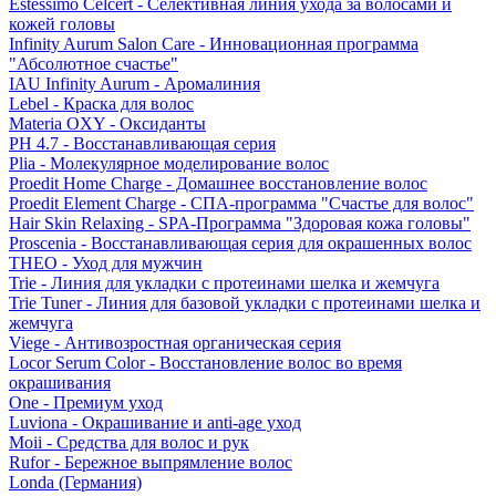
Estessimo Celcert - Селективная линия ухода за волосами и
кожей головы
Infinity Aurum Salon Care - Инновационная программа
"Абсолютное счастье"
IAU Infinity Aurum - Аромалиния
Lebel - Краска для волос
Materia OXY - Оксиданты
PH 4.7 - Восстанавливающая серия
Plia - Молекулярное моделирование волос
Proedit Home Charge - Домашнее восстановление волос
Proedit Element Charge - СПА-программа "Счастье для волос"
Hair Skin Relaxing - SPA-Программа "Здоровая кожа головы"
Proscenia - Восстанавливающая серия для окрашенных волос
THEO - Уход для мужчин
Trie - Линия для укладки с протеинами шелка и жемчуга
Trie Tuner - Линия для базовой укладки с протеинами шелка и
жемчуга
Viege - Антивозростная органическая серия
Locor Serum Color - Восстановление волос во время
окрашивания
One - Премиум уход
Luviona - Окрашивание и anti-age уход
Moii - Средства для волос и рук
Rufor - Бережное выпрямление волос
Londa (Германия)