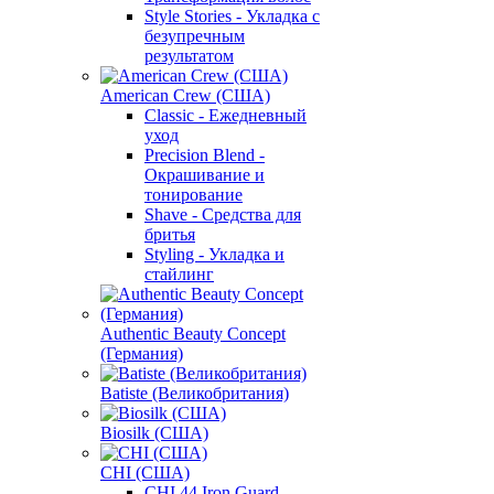
Style Stories - Укладка с
безупречным
результатом
American Crew (США)
Classic - Ежедневный
уход
Precision Blend -
Окрашивание и
тонирование
Shave - Средства для
бритья
Styling - Укладка и
стайлинг
Authentic Beauty Concept
(Германия)
Batiste (Великобритания)
Biosilk (США)
CHI (США)
CHI 44 Iron Guard -