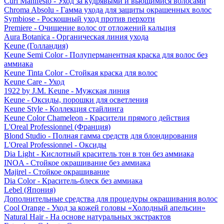
Curl Manifesto - Уход за кудрявыми и вьющимися волосами
Chroma Absolu - Гамма ухода для защиты окрашенных волос
Symbiose - Роскошный уход против перхоти
Premiere - Очищение волос от отложений кальция
Aura Botanica - Органическая линия ухода
Keune (Голландия)
Keune Semi Color - Полуперманентная краска для волос без
аммиака
Keune Tinta Color - Стойкая краска для волос
Keune Care - Уход
1922 by J.M. Keune - Мужская линия
Keune - Оксиды, порошки для осветления
Keune Style - Коллекция стайлинга
Keune Color Chameleon - Красители прямого действия
L'Oreal Professionnel (Франция)
Blond Studio - Полная гамма средств для блондирования
L'Oreal Professionnel - Оксиды
Dia Light - Кислотный краситель тон в тон без аммиака
INOA - Стойкое окрашивание без аммиака
Majirel - Стойкое окрашивание
Dia Color - Краситель-блеск без аммиака
Lebel (Япония)
Дополнительные средства для процедуры окрашивания волос
Cool Orange - Уход за кожей головы «Холодный апельсин»
Natural Hair - На основе натуральных экстрактов