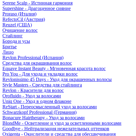
Serene Scalp - Истинная гармония
Supershine - Драгоценное сияние
Proraso (Италия)
RefectoCil (Австрия)
Reuzel (США)
Очищение волос
Стайлинг
Борода и усы
Бритье
Лицо
Revlon Professional (Испания)
Средства для окрашивания волос
Equave Instant Beauty - Мгновенная красота волос
Pro You - Для ухода и укладки волос
Revlonissimo 45 Days - Уход для окрашенных волосы
Style Masters - Средства для стайлинга
Revlon - Красители для волос
Orofluido - Уход за волосами
Uniq One - Уход в одном флаконе
ReStart - Переосмысленный уход за волосами
Schwarzkopf Professional (Германия)
Bonacure Hairtherapy - Уход за волосами
BlondMe - Осветление и уход за осветленными волосами
Goodbye - Нейтрализация нежелательных оттенков
Oxigenta - Окислители и средства для обесцвечивания