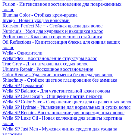
Fusion - Интенсивное восстановление для поврежденных
волос
Illumina Color - Стойкая крем-краска
Invigo - Новый уход за волосами
Koleston Perfect Me + - Стойкая краска для волос
Nutricurls - Уход для кудрявых и вьющихся волос
Performance - Классика современного стайлинга
Oil Reflections - Квинтэссенция блеска для сияния ваших
волос
Wella - Окислители
Wella°Plex - Восстановление структуры волос
True Grey - Для натуральных седых волос
Ultimate Repair - Роскошное восстановление
Color Renew - Удаление пигмента без вреда для волос
Shinefinity - Стойкое цветное глазирование без аммиака
Wella SP (Германия)
Wella SP Balance - Для чувствительной кожи головы
Wella SP Clear Scalp - Очищение против перхоти
Wella SP Color Save - Сохранение цвета для окрашенных волос
Wella SP Hydrate - Увлажнение для нормальных и сухих волос
Wella SP Repair - Восстановление для поврежденных волос
Wella SP Luxe Oil - Новая коллекция для защиты кератина
волос
Wella SP Just Men - Мужская линия средств для ухода за
волосами