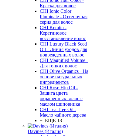
CHI Ionic Hair Color -
Краска для волос
CHI Ionic Color
Illuminate - Оттеночная
серия для волос
CHI Keratin -
Кератиновое
восстановление волос
CHI Luxury Black Seed
Oil - Линия уходов для
поврежденных волос
CHI Magnified Volume -
Для тонких волос
CHI Olive Organics - На
основе натуральных
ингредиентов
CHI Rose Hip Oil -
Защита цвета
окрашенных волос с
маслом шиповника
CHI Tea Tree Oil -
Масло чайного дерева
+ ЕЩЕ 13
Davines (Италия)