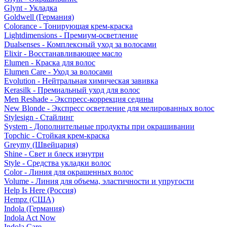
Glynt - Укладка
Goldwell (Германия)
Colorance - Тонирующая крем-краска
Lightdimensions - Премиум-осветление
Dualsenses - Комплексный уход за волосами
Elixir - Восстанавливающее масло
Elumen - Краска для волос
Elumen Care - Уход за волосами
Evolution - Нейтральная химическая завивка
Kerasilk - Премиальный уход для волос
Men Reshade - Экспресс-коррекция седины
New Blonde - Экспресс осветление для мелированных волос
Stylesign - Стайлинг
System - Дополнительные продукты при окрашивании
Topchic - Стойкая крем-краска
Greymy (Швейцария)
Shine - Свет и блеск изнутри
Style - Средства укладки волос
Color - Линия для окрашенных волос
Volume - Линия для объема, эластичности и упругости
Help Is Here (Россия)
Hempz (США)
Indola (Германия)
Indola Act Now
Indola Care