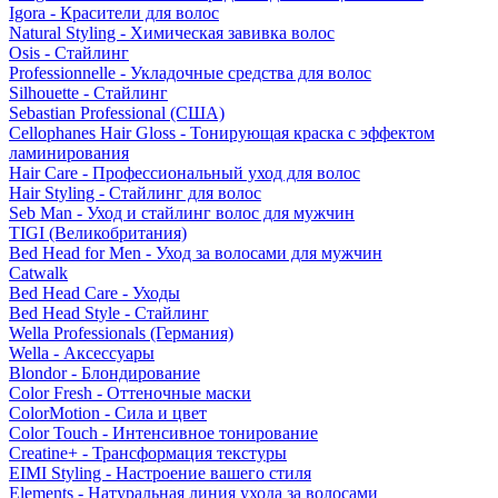
Igora - Красители для волос
Natural Styling - Химическая завивка волос
Osis - Стайлинг
Professionnelle - Укладочные средства для волос
Silhouette - Стайлинг
Sebastian Professional (США)
Cellophanes Hair Gloss - Тонирующая краска с эффектом
ламинирования
Hair Care - Профессиональный уход для волос
Hair Styling - Стайлинг для волос
Seb Man - Уход и стайлинг волос для мужчин
TIGI (Великобритания)
Bed Head for Men - Уход за волосами для мужчин
Catwalk
Bed Head Care - Уходы
Bed Head Style - Стайлинг
Wella Professionals (Германия)
Wella - Аксессуары
Blondor - Блондирование
Color Fresh - Оттеночные маски
ColorMotion - Сила и цвет
Color Touch - Интенсивное тонирование
Creatine+ - Трансформация текстуры
EIMI Styling - Настроение вашего стиля
Elements - Натуральная линия ухода за волосами