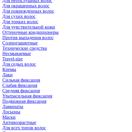
Для непослушных волос
Для окрашенных волос
Для поврежденных волос
Для сухих волос
Для тонких волос
Для чувствительной кожи
Оттеночные кондиционеры
Против выпадения волос
Солнцезащитные
Технические средства
Несмываемые
Travel-size
Для седых волос
Кремы
Лаки
Сильная фиксация
Слабая фиксация
Средняя фиксация
Ультрасильная фиксация
Подвижная фиксация
Ламинаты
Лосьоны
Маски
Антивозрастные
Для всех типов волос