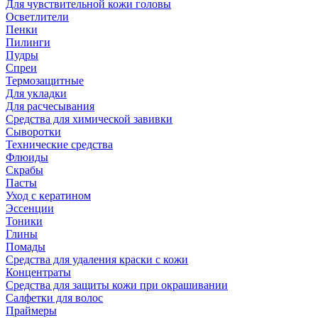
Для чувствительной кожи головы
Осветлители
Пенки
Пилинги
Пудры
Спреи
Термозащитные
Для укладки
Для расчесывания
Средства для химической завивки
Сыворотки
Технические средства
Флюиды
Скрабы
Пасты
Уход с кератином
Эссенции
Тоники
Глины
Помады
Средства для удаления краски с кожи
Концентраты
Средства для защиты кожи при окрашивании
Салфетки для волос
Праймеры