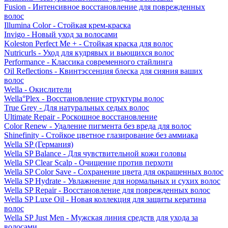
Fusion - Интенсивное восстановление для поврежденных
волос
Illumina Color - Стойкая крем-краска
Invigo - Новый уход за волосами
Koleston Perfect Me + - Стойкая краска для волос
Nutricurls - Уход для кудрявых и вьющихся волос
Performance - Классика современного стайлинга
Oil Reflections - Квинтэссенция блеска для сияния ваших
волос
Wella - Окислители
Wella°Plex - Восстановление структуры волос
True Grey - Для натуральных седых волос
Ultimate Repair - Роскошное восстановление
Color Renew - Удаление пигмента без вреда для волос
Shinefinity - Стойкое цветное глазирование без аммиака
Wella SP (Германия)
Wella SP Balance - Для чувствительной кожи головы
Wella SP Clear Scalp - Очищение против перхоти
Wella SP Color Save - Сохранение цвета для окрашенных волос
Wella SP Hydrate - Увлажнение для нормальных и сухих волос
Wella SP Repair - Восстановление для поврежденных волос
Wella SP Luxe Oil - Новая коллекция для защиты кератина
волос
Wella SP Just Men - Мужская линия средств для ухода за
волосами