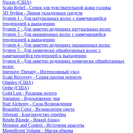
Nioxin (США)
Scalp Relief - Серия для чувствительной кожи головы
3D Styling - Линия укладочных средств
System 1 - Для натуральных волос с намечающейся
тенденцией к выпадению
System 2 - Для заметно редеющих натуральных волос
System 3 - Для окрашенных волос с намечающейся
тенденцией к выпадению
System 4 - Для заметно редеющих окрашенных волос
System 5 - Для химически обработанных волос с
намечающейся тенденцией к выпадению
System 6 - Для заметно редеющих химически обработанных
волос
Intensive Therapy - Интенсивный уход
Scalp Recovery - Серия против перхоти
Olaplex (США)
Oribe (США)
Gold Lust - Роскошь золота
Signature - Вдохновение дня
Hair Alchemy - Сила Возрождения
Beautiful Color - Великолепие цвета
Silverati - Благородство серебра
Bright Blonde - Яркий блонд
Moisture and Control - Источник красоты
Magnificent Volume - Магия объема