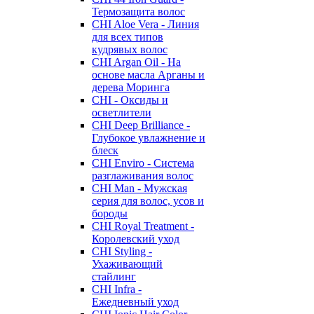
Термозащита волос
CHI Aloe Vera - Линия
для всех типов
кудрявых волос
CHI Argan Oil - На
основе масла Арганы и
дерева Моринга
CHI - Оксиды и
осветлители
CHI Deep Brilliance -
Глубокое увлажнение и
блеск
CHI Enviro - Система
разглаживания волос
CHI Man - Мужская
серия для волос, усов и
бороды
CHI Royal Treatment -
Королевский уход
CHI Styling -
Ухаживающий
стайлинг
CHI Infra -
Ежедневный уход