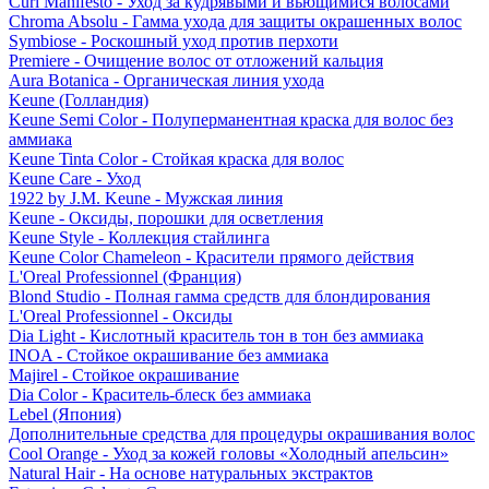
Curl Manifesto - Уход за кудрявыми и вьющимися волосами
Chroma Absolu - Гамма ухода для защиты окрашенных волос
Symbiose - Роскошный уход против перхоти
Premiere - Очищение волос от отложений кальция
Aura Botanica - Органическая линия ухода
Keune (Голландия)
Keune Semi Color - Полуперманентная краска для волос без
аммиака
Keune Tinta Color - Стойкая краска для волос
Keune Care - Уход
1922 by J.M. Keune - Мужская линия
Keune - Оксиды, порошки для осветления
Keune Style - Коллекция стайлинга
Keune Color Chameleon - Красители прямого действия
L'Oreal Professionnel (Франция)
Blond Studio - Полная гамма средств для блондирования
L'Oreal Professionnel - Оксиды
Dia Light - Кислотный краситель тон в тон без аммиака
INOA - Стойкое окрашивание без аммиака
Majirel - Стойкое окрашивание
Dia Color - Краситель-блеск без аммиака
Lebel (Япония)
Дополнительные средства для процедуры окрашивания волос
Cool Orange - Уход за кожей головы «Холодный апельсин»
Natural Hair - На основе натуральных экстрактов