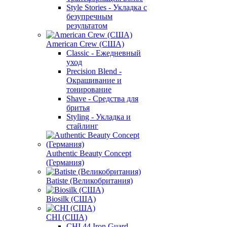
Style Stories - Укладка с
безупречным
результатом
American Crew (США)
Classic - Ежедневный
уход
Precision Blend -
Окрашивание и
тонирование
Shave - Средства для
бритья
Styling - Укладка и
стайлинг
Authentic Beauty Concept
(Германия)
Batiste (Великобритания)
Biosilk (США)
CHI (США)
CHI 44 Iron Guard -