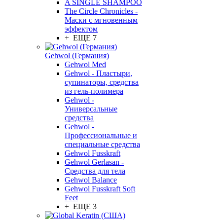
A SINGLE SHAMPOO
The Circle Chronicles -
Маски с мгновенным
эффектом
+ ЕЩЕ 7
Gehwol (Германия)
Gehwol Med
Gehwol - Пластыри,
супинаторы, средства
из гель-полимера
Gehwol -
Универсальные
средства
Gehwol -
Профессиональные и
специальные средства
Gehwol Fusskraft
Gehwol Gerlasan -
Средства для тела
Gehwol Balance
Gehwol Fusskraft Soft
Feet
+ ЕЩЕ 3