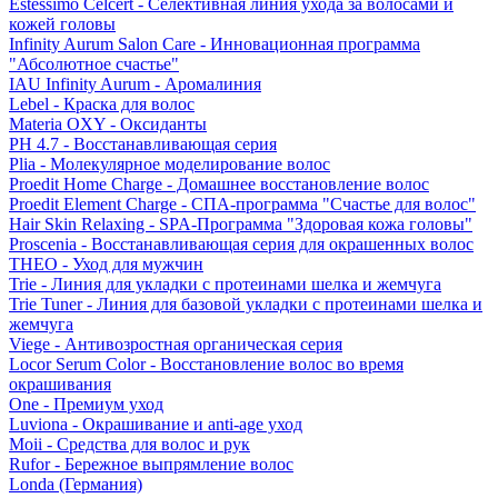
Estessimo Celcert - Селективная линия ухода за волосами и
кожей головы
Infinity Aurum Salon Care - Инновационная программа
"Абсолютное счастье"
IAU Infinity Aurum - Аромалиния
Lebel - Краска для волос
Materia OXY - Оксиданты
PH 4.7 - Восстанавливающая серия
Plia - Молекулярное моделирование волос
Proedit Home Charge - Домашнее восстановление волос
Proedit Element Charge - СПА-программа "Счастье для волос"
Hair Skin Relaxing - SPA-Программа "Здоровая кожа головы"
Proscenia - Восстанавливающая серия для окрашенных волос
THEO - Уход для мужчин
Trie - Линия для укладки с протеинами шелка и жемчуга
Trie Tuner - Линия для базовой укладки с протеинами шелка и
жемчуга
Viege - Антивозростная органическая серия
Locor Serum Color - Восстановление волос во время
окрашивания
One - Премиум уход
Luviona - Окрашивание и anti-age уход
Moii - Средства для волос и рук
Rufor - Бережное выпрямление волос
Londa (Германия)