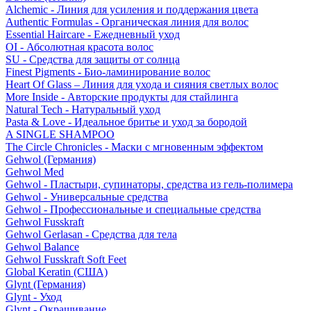
Alchemic - Линия для усиления и поддержания цвета
Authentic Formulas - Органическая линия для волос
Essential Haircare - Eжедневный уход
OI - Абсолютная красота волос
SU - Средства для защиты от солнца
Finest Pigments - Био-ламинирование волос
Heart Of Glass – Линия для ухода и сияния светлых волос
More Inside - Авторские продукты для стайлинга
Natural Tech - Натуральный уход
Pasta & Love - Идеальное бритье и уход за бородой
A SINGLE SHAMPOO
The Circle Chronicles - Маски с мгновенным эффектом
Gehwol (Германия)
Gehwol Med
Gehwol - Пластыри, супинаторы, средства из гель-полимера
Gehwol - Универсальные средства
Gehwol - Профессиональные и специальные средства
Gehwol Fusskraft
Gehwol Gerlasan - Средства для тела
Gehwol Balance
Gehwol Fusskraft Soft Feet
Global Keratin (США)
Glynt (Германия)
Glynt - Уход
Glynt - Окрашивание