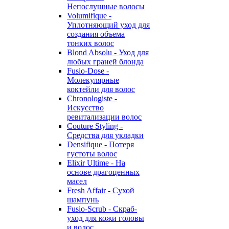
Непослушные волосы
Volumifique -
Уплотняющий уход для
создания объема
тонких волос
Blond Absolu - Уход для
любых граней блонда
Fusio-Dose -
Молекулярные
коктейли для волос
Chronologiste -
Искусство
ревитализации волос
Couture Styling -
Средства для укладки
Densifique - Потеря
густоты волос
Elixir Ultime - На
основе драгоценных
масел
Fresh Affair - Сухой
шампунь
Fusio-Scrub - Скраб-
уход для кожи головы
и волос