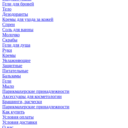
Гели для бровей
Тело
Дезодоранты
Кремы для ухода за кожей
Спреи
Соль для ванны
Молочко
Скрабы
Гели для душа
Руки
Кремы
Увлажняющие
Защитные
Питательные
Бальзамы
Гели
Мыло
Парикмахерские принадлежности
Аксессуары для косметологии
Брашинги, расчески
Парикмахерские принадлежности
Как купить
Условия оплаты
Условия доставки
О нас