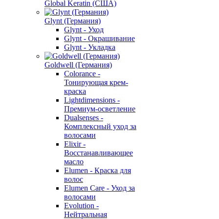
Global Keratin (США)
Glynt (Германия)
Glynt - Уход
Glynt - Окрашивание
Glynt - Укладка
Goldwell (Германия)
Colorance -
Тонирующая крем-
краска
Lightdimensions -
Премиум-осветление
Dualsenses -
Комплексный уход за
волосами
Elixir -
Восстанавливающее
масло
Elumen - Краска для
волос
Elumen Care - Уход за
волосами
Evolution -
Нейтральная