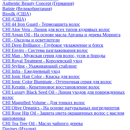
Authentic Beauty Concept (Германия)
Batiste (Великобритания)
Biosilk (США)
CHI (США)
CHI 44 Iron Guard - Термозащита волос
CHI Aloe Vera - Линия для всех типов кудрявых волос
CHI Argan Oil - На основе масла Арганы и дерева Моринга
CHI - Оксиды и осветлители
CHI Deep Brilliance - Глубокое увлажнение и блеск
CHI Enviro - Система разглаживания волос
CHI Man - Мужская серия для волос, усов и бороды
CHI Royal Treatment - Королевский уход
CHI Styling - Ухаживающий стайлинг
CHI Infra - Ежедневный уход
CHI Ionic Hair Color - Краска для волос
CHI Ionic Color Illuminate - Оттеночная серия для волос
CHI Keratin - Кератиновое восстановление волос
CHI Luxury Black Seed Oil - Линия уходов для поврежденных
волос
CHI Magnified Volume - Для тонких волос
CHI Olive Organics - На основе натуральных ингредиентов
CHI Rose Hip Oil - Защита цвета окрашенных волос с маслом
шиповника
CHI Tea Tree Oil - Масло чайного дерева
Davines (Италия)