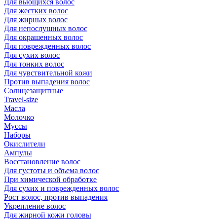
Для вьющихся волос
Для жестких волос
Для жирных волос
Для непослушных волос
Для окрашенных волос
Для поврежденных волос
Для сухих волос
Для тонких волос
Для чувствительной кожи
Против выпадения волос
Солнцезащитные
Travel-size
Масла
Молочко
Муссы
Наборы
Окислители
Ампулы
Восстановление волос
Для густоты и объема волос
При химической обработке
Для сухих и поврежденных волос
Рост волос, против выпадения
Укрепление волос
Для жирной кожи головы