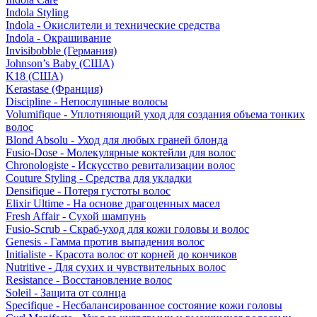
Indola Styling
Indola - Окислители и технические средства
Indola - Окрашивание
Invisibobble (Германия)
Johnson’s Baby (США)
K18 (США)
Kerastase (Франция)
Discipline - Непослушные волосы
Volumifique - Уплотняющий уход для создания объема тонких
волос
Blond Absolu - Уход для любых граней блонда
Fusio-Dose - Молекулярные коктейли для волос
Chronologiste - Искусство ревитализации волос
Couture Styling - Средства для укладки
Densifique - Потеря густоты волос
Elixir Ultime - На основе драгоценных масел
Fresh Affair - Сухой шампунь
Fusio-Scrub - Скраб-уход для кожи головы и волос
Genesis - Гамма против выпадения волос
Initialiste - Красота волос от корней до кончиков
Nutritive - Для сухих и чувствительных волос
Resistance - Восстановление волос
Soleil - Защита от солнца
Specifique - Несбалансированное состояние кожи головы