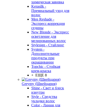
химическая завивка
Kerasilk -
Премиальный уход для
волос
Men Reshade -
Экспресс-коррекция
седины
New Blonde - Экспресс
осветление для
мелированных волос
Stylesign - Стайлинг
System -
Дополнительные
продукты при
окрашивании
Topchic - Стойкая
крем-краска
+ ЕЩЕ 8
Greymy (Швейцария)
Shine - Свет и блеск
изнутри
Style - Средства
укладки волос
Color - Линия для