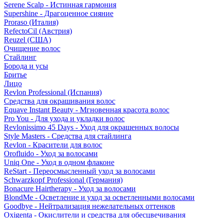
Serene Scalp - Истинная гармония
Supershine - Драгоценное сияние
Proraso (Италия)
RefectoCil (Австрия)
Reuzel (США)
Очищение волос
Стайлинг
Борода и усы
Бритье
Лицо
Revlon Professional (Испания)
Средства для окрашивания волос
Equave Instant Beauty - Мгновенная красота волос
Pro You - Для ухода и укладки волос
Revlonissimo 45 Days - Уход для окрашенных волосы
Style Masters - Средства для стайлинга
Revlon - Красители для волос
Orofluido - Уход за волосами
Uniq One - Уход в одном флаконе
ReStart - Переосмысленный уход за волосами
Schwarzkopf Professional (Германия)
Bonacure Hairtherapy - Уход за волосами
BlondMe - Осветление и уход за осветленными волосами
Goodbye - Нейтрализация нежелательных оттенков
Oxigenta - Окислители и средства для обесцвечивания