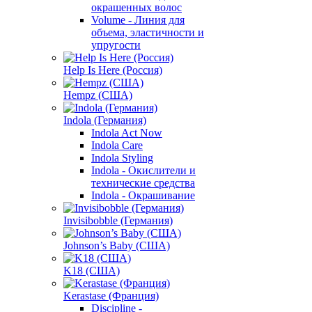
окрашенных волос
Volume - Линия для
объема, эластичности и
упругости
Help Is Here (Россия)
Hempz (США)
Indola (Германия)
Indola Act Now
Indola Care
Indola Styling
Indola - Окислители и
технические средства
Indola - Окрашивание
Invisibobble (Германия)
Johnson’s Baby (США)
K18 (США)
Kerastase (Франция)
Discipline -