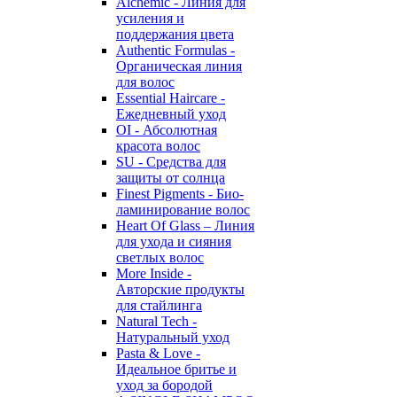
Alchemic - Линия для
усиления и
поддержания цвета
Authentic Formulas -
Органическая линия
для волос
Essential Haircare -
Eжедневный уход
OI - Абсолютная
красота волос
SU - Средства для
защиты от солнца
Finest Pigments - Био-
ламинирование волос
Heart Of Glass – Линия
для ухода и сияния
светлых волос
More Inside -
Авторские продукты
для стайлинга
Natural Tech -
Натуральный уход
Pasta & Love -
Идеальное бритье и
уход за бородой