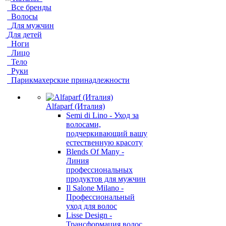
Все бренды
Волосы
Для мужчин
Для детей
Ноги
Лицо
Тело
Руки
Парикмахерские принадлежности
Alfaparf (Италия)
Semi di Lino - Уход за
волосами,
подчеркивающий вашу
естественную красоту
Blends Of Many -
Линия
профессиональных
продуктов для мужчин
Il Salone Milano -
Профессиональный
уход для волос
Lisse Design -
Трансформация волос