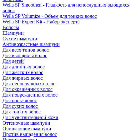
Wella SP Smoothen - Гладкость для непослушных вьющихся
волос
Wella SP Volumize - Объем для тонких волос
Wella SP Expert Kit - Набор эксперта
Волосы
Шампуни
Сухие шампуни
Антивозрастные шампуни
Для всех типов волос
Для вьющихся волос
Для детей
Для длинных волос
Для жестких волос
Для жирных волос
Для непослушных волос
Для окрашенных волос
Для поврежденных волос
Для роста волос
Для сухих волос
Для тонких волос
Для чувствительной кожи
Оттеночные шампуни
Очищающие шампуни
Против выпадения волос
Против перхоти