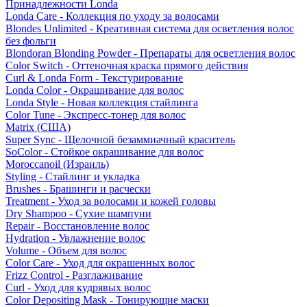
Принадлежности Londa
Londa Care - Коллекция по уходу за волосами
Blondes Unlimited - Креативная система для осветления волос
без фольги
Blondoran Blonding Powder - Препараты для осветления волос
Color Switch - Оттеночная краска прямого действия
Curl & Londa Form - Текстурирование
Londa Color - Окрашивание для волос
Londa Style - Новая коллекция стайлинга
Color Tune - Экспресс-тонер для волос
Matrix (США)
Super Sync - Щелочной безаммиачный краситель
SoColor - Стойкое окрашивание для волос
Moroccanoil (Израиль)
Styling - Стайлинг и укладка
Brushes - Брашинги и расчески
Treatment - Уход за волосами и кожей головы
Dry Shampoo - Сухие шампуни
Repair - Восстановление волос
Hydration - Увлажнение волос
Volume - Объем для волос
Color Care - Уход для окрашенных волос
Frizz Control - Разглаживание
Curl - Уход для кудрявых волос
Color Depositing Mask - Тонирующие маски