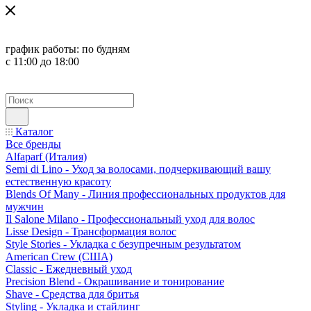
график работы:
по будням
с 11:00 до 18:00
Каталог
Все бренды
Alfaparf (Италия)
Semi di Lino - Уход за волосами, подчеркивающий вашу
естественную красоту
Blends Of Many - Линия профессиональных продуктов для
мужчин
Il Salone Milano - Профессиональный уход для волос
Lisse Design - Трансформация волос
Style Stories - Укладка с безупречным результатом
American Crew (США)
Classic - Ежедневный уход
Precision Blend - Окрашивание и тонирование
Shave - Средства для бритья
Styling - Укладка и стайлинг