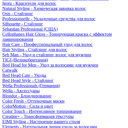
Igora - Красители для волос
Natural Styling - Химическая завивка волос
Osis - Стайлинг
Professionnelle - Укладочные средства для волос
Silhouette - Стайлинг
Sebastian Professional (США)
Cellophanes Hair Gloss - Тонирующая краска с эффектом
ламинирования
Hair Care - Профессиональный уход для волос
Hair Styling - Стайлинг для волос
Seb Man - Уход и стайлинг волос для мужчин
TIGI (Великобритания)
Bed Head for Men - Уход за волосами для мужчин
Catwalk
Bed Head Care - Уходы
Bed Head Style - Стайлинг
Wella Professionals (Германия)
Wella - Аксессуары
Blondor - Блондирование
Color Fresh - Оттеночные маски
ColorMotion - Сила и цвет
Color Touch - Интенсивное тонирование
Creatine+ - Трансформация текстуры
EIMI Styling - Настроение вашего стиля
Elements - Натуральная линия ухода за волосами