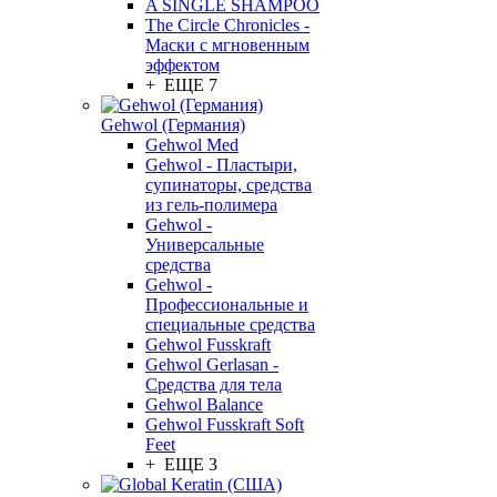
A SINGLE SHAMPOO
The Circle Chronicles -
Маски с мгновенным
эффектом
+ ЕЩЕ 7
Gehwol (Германия)
Gehwol Med
Gehwol - Пластыри,
супинаторы, средства
из гель-полимера
Gehwol -
Универсальные
средства
Gehwol -
Профессиональные и
специальные средства
Gehwol Fusskraft
Gehwol Gerlasan -
Средства для тела
Gehwol Balance
Gehwol Fusskraft Soft
Feet
+ ЕЩЕ 3