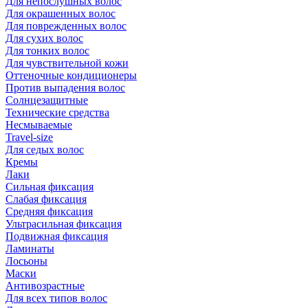
Для непослушных волос
Для окрашенных волос
Для поврежденных волос
Для сухих волос
Для тонких волос
Для чувствительной кожи
Оттеночные кондиционеры
Против выпадения волос
Солнцезащитные
Технические средства
Несмываемые
Travel-size
Для седых волос
Кремы
Лаки
Сильная фиксация
Слабая фиксация
Средняя фиксация
Ультрасильная фиксация
Подвижная фиксация
Ламинаты
Лосьоны
Маски
Антивозрастные
Для всех типов волос