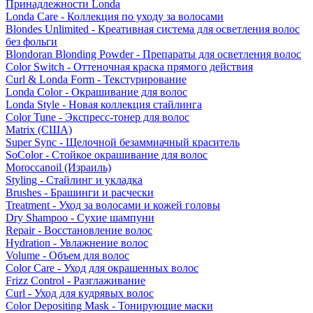
Принадлежности Londa
Londa Care - Коллекция по уходу за волосами
Blondes Unlimited - Креативная система для осветления волос
без фольги
Blondoran Blonding Powder - Препараты для осветления волос
Color Switch - Оттеночная краска прямого действия
Curl & Londa Form - Текстурирование
Londa Color - Окрашивание для волос
Londa Style - Новая коллекция стайлинга
Color Tune - Экспресс-тонер для волос
Matrix (США)
Super Sync - Щелочной безаммиачный краситель
SoColor - Стойкое окрашивание для волос
Moroccanoil (Израиль)
Styling - Стайлинг и укладка
Brushes - Брашинги и расчески
Treatment - Уход за волосами и кожей головы
Dry Shampoo - Сухие шампуни
Repair - Восстановление волос
Hydration - Увлажнение волос
Volume - Объем для волос
Color Care - Уход для окрашенных волос
Frizz Control - Разглаживание
Curl - Уход для кудрявых волос
Color Depositing Mask - Тонирующие маски