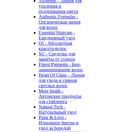
Alchemic - Линия для
усиления и
поддержания цвета
Authentic Formulas -
Органическая линия
для волос
Essential Haircare -
Eжедневный уход
OI - Абсолютная
красота волос
SU - Средства для
защиты от солнца
Finest Pigments - Био-
ламинирование волос
Heart Of Glass – Линия
для ухода и сияния
светлых волос
More Inside -
Авторские продукты
для стайлинга
Natural Tech -
Натуральный уход
Pasta & Love -
Идеальное бритье и
уход за бородой