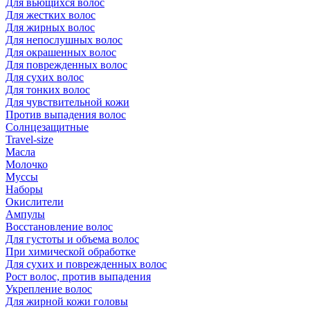
Для вьющихся волос
Для жестких волос
Для жирных волос
Для непослушных волос
Для окрашенных волос
Для поврежденных волос
Для сухих волос
Для тонких волос
Для чувствительной кожи
Против выпадения волос
Солнцезащитные
Travel-size
Масла
Молочко
Муссы
Наборы
Окислители
Ампулы
Восстановление волос
Для густоты и объема волос
При химической обработке
Для сухих и поврежденных волос
Рост волос, против выпадения
Укрепление волос
Для жирной кожи головы