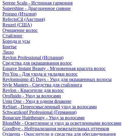
Serene Scalp - Истинная гармония
Supershine - Драгоценное сияние
Proraso (Италия)
RefectoCil (Австрия)
Reuzel (США)
Очищение волос
Стайлинг
Борода и усы
Бритье
Лицо
Revlon Professional (Испания)
Средства для окрашивания волос
Equave Instant Beauty - Мгновенная красота волос
Pro You - Для ухода и укладки волос
Revlonissimo 45 Days - Уход для окрашенных волосы
Style Masters - Средства для стайлинга
Revlon - Красители для волос
Orofluido - Уход за волосами
Uniq One - Уход в одном флаконе
ReStart - Переосмысленный уход за волосами
Schwarzkopf Professional (Германия)
Bonacure Hairtherapy - Уход за волосами
BlondMe - Осветление и уход за осветленными волосами
Goodbye - Нейтрализация нежелательных оттенков
Oxigenta - Окислители и средства для обесцвечивания