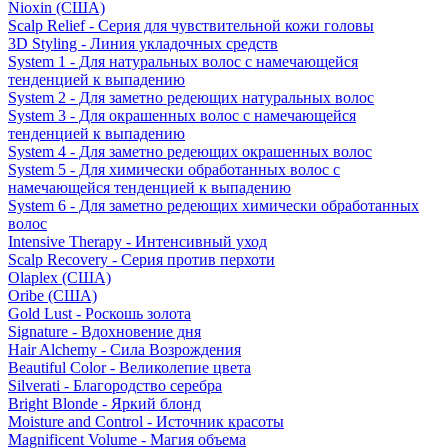
Nioxin (США)
Scalp Relief - Серия для чувствительной кожи головы
3D Styling - Линия укладочных средств
System 1 - Для натуральных волос с намечающейся
тенденцией к выпадению
System 2 - Для заметно редеющих натуральных волос
System 3 - Для окрашенных волос с намечающейся
тенденцией к выпадению
System 4 - Для заметно редеющих окрашенных волос
System 5 - Для химически обработанных волос с
намечающейся тенденцией к выпадению
System 6 - Для заметно редеющих химически обработанных
волос
Intensive Therapy - Интенсивный уход
Scalp Recovery - Серия против перхоти
Olaplex (США)
Oribe (США)
Gold Lust - Роскошь золота
Signature - Вдохновение дня
Hair Alchemy - Сила Возрождения
Beautiful Color - Великолепие цвета
Silverati - Благородство серебра
Bright Blonde - Яркий блонд
Moisture and Control - Источник красоты
Magnificent Volume - Магия объема