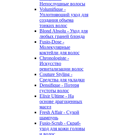
Непослушные волосы
Volumifique -
Уплотняющий уход для
создания объема
тонких волос
Blond Absolu - Уход для
любых граней блонда
Fusio-Dose -
Молекулярные
коктейли для волос
Chronologiste -
Искусство
ревитализации волос
Couture Styling -
Средства для укладки
Densifique - Потеря
густоты волос
Elixir Ultime - На
основе драгоценных
масел
Fresh Affair - Сухой
шампунь
Fusio-Scrub - Скраб-
уход для кожи головы
и волос