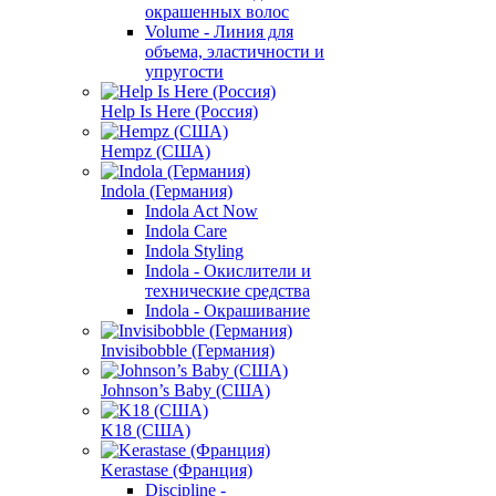
окрашенных волос
Volume - Линия для
объема, эластичности и
упругости
Help Is Here (Россия)
Hempz (США)
Indola (Германия)
Indola Act Now
Indola Care
Indola Styling
Indola - Окислители и
технические средства
Indola - Окрашивание
Invisibobble (Германия)
Johnson’s Baby (США)
K18 (США)
Kerastase (Франция)
Discipline -