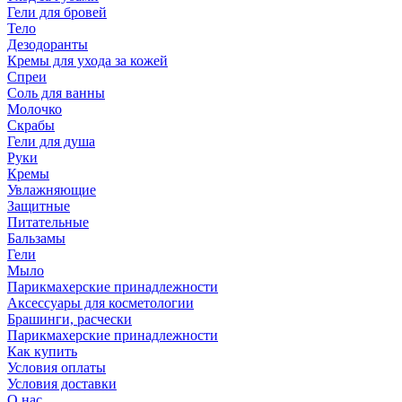
Гели для бровей
Тело
Дезодоранты
Кремы для ухода за кожей
Спреи
Соль для ванны
Молочко
Скрабы
Гели для душа
Руки
Кремы
Увлажняющие
Защитные
Питательные
Бальзамы
Гели
Мыло
Парикмахерские принадлежности
Аксессуары для косметологии
Брашинги, расчески
Парикмахерские принадлежности
Как купить
Условия оплаты
Условия доставки
О нас