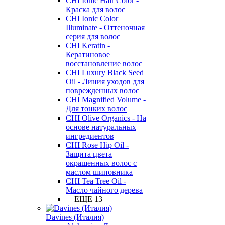
CHI Ionic Hair Color -
Краска для волос
CHI Ionic Color
Illuminate - Оттеночная
серия для волос
CHI Keratin -
Кератиновое
восстановление волос
CHI Luxury Black Seed
Oil - Линия уходов для
поврежденных волос
CHI Magnified Volume -
Для тонких волос
CHI Olive Organics - На
основе натуральных
ингредиентов
CHI Rose Hip Oil -
Защита цвета
окрашенных волос с
маслом шиповника
CHI Tea Tree Oil -
Масло чайного дерева
+ ЕЩЕ 13
Davines (Италия)