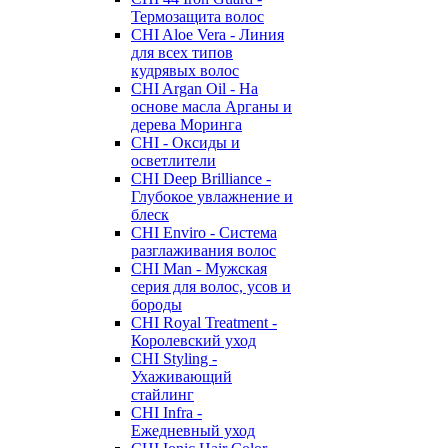
Термозащита волос
CHI Aloe Vera - Линия
для всех типов
кудрявых волос
CHI Argan Oil - На
основе масла Арганы и
дерева Моринга
CHI - Оксиды и
осветлители
CHI Deep Brilliance -
Глубокое увлажнение и
блеск
CHI Enviro - Система
разглаживания волос
CHI Man - Мужская
серия для волос, усов и
бороды
CHI Royal Treatment -
Королевский уход
CHI Styling -
Ухаживающий
стайлинг
CHI Infra -
Ежедневный уход