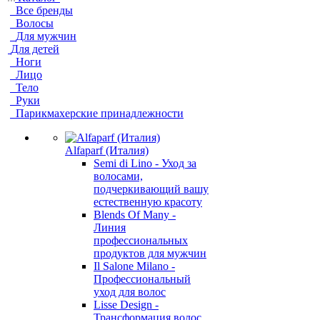
Все бренды
Волосы
Для мужчин
Для детей
Ноги
Лицо
Тело
Руки
Парикмахерские принадлежности
Alfaparf (Италия)
Semi di Lino - Уход за
волосами,
подчеркивающий вашу
естественную красоту
Blends Of Many -
Линия
профессиональных
продуктов для мужчин
Il Salone Milano -
Профессиональный
уход для волос
Lisse Design -
Трансформация волос