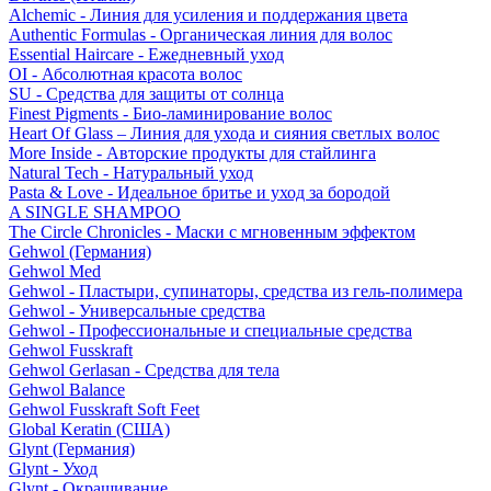
Alchemic - Линия для усиления и поддержания цвета
Authentic Formulas - Органическая линия для волос
Essential Haircare - Eжедневный уход
OI - Абсолютная красота волос
SU - Средства для защиты от солнца
Finest Pigments - Био-ламинирование волос
Heart Of Glass – Линия для ухода и сияния светлых волос
More Inside - Авторские продукты для стайлинга
Natural Tech - Натуральный уход
Pasta & Love - Идеальное бритье и уход за бородой
A SINGLE SHAMPOO
The Circle Chronicles - Маски с мгновенным эффектом
Gehwol (Германия)
Gehwol Med
Gehwol - Пластыри, супинаторы, средства из гель-полимера
Gehwol - Универсальные средства
Gehwol - Профессиональные и специальные средства
Gehwol Fusskraft
Gehwol Gerlasan - Средства для тела
Gehwol Balance
Gehwol Fusskraft Soft Feet
Global Keratin (США)
Glynt (Германия)
Glynt - Уход
Glynt - Окрашивание