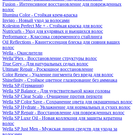
Fusion - Интенсивное восстановление для поврежденных
волос
Illumina Color - Стойкая крем-краска
Invigo - Новый уход за волосами
Koleston Perfect Me + - Стойкая краска для волос
Nutricurls - Уход для кудрявых и вьющихся волос
Performance - Классика современного стайлинга
Oil Reflections - Квинтэссенция блеска для сияния ваших
волос
Wella - Окислители
Wella°Plex - Восстановление структуры волос
True Grey - Для натуральных седых волос
Ultimate Repair - Роскошное восстановление
Color Renew - Удаление пигмента без вреда для волос
Shinefinity - Стойкое цветное глазирование без аммиака
Wella SP (Германия)
Wella SP Balance - Для чувствительной кожи головы
Wella SP Clear Scalp - Очищение против перхоти
Wella SP Color Save - Сохранение цвета для окрашенных волос
Wella SP Hydrate - Увлажнение для нормальных и сухих волос
Wella SP Repair - Восстановление для поврежденных волос
Wella SP Luxe Oil - Новая коллекция для защиты кератина
волос
Wella SP Just Men - Мужская линия средств для ухода за
волосами