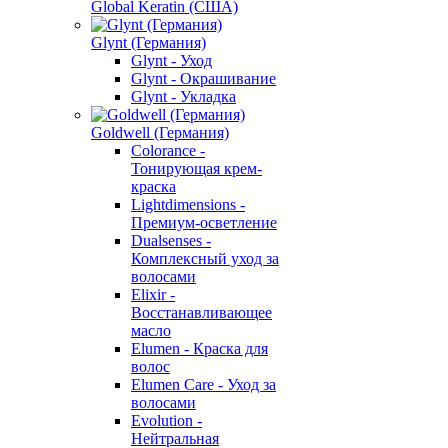
Global Keratin (США)
Glynt (Германия)
Glynt - Уход
Glynt - Окрашивание
Glynt - Укладка
Goldwell (Германия)
Colorance -
Тонирующая крем-
краска
Lightdimensions -
Премиум-осветление
Dualsenses -
Комплексный уход за
волосами
Elixir -
Восстанавливающее
масло
Elumen - Краска для
волос
Elumen Care - Уход за
волосами
Evolution -
Нейтральная