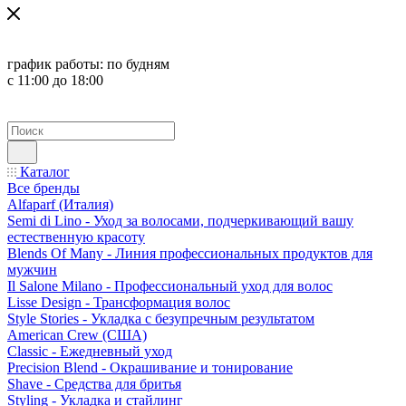
график работы:
по будням
с 11:00 до 18:00
Каталог
Все бренды
Alfaparf (Италия)
Semi di Lino - Уход за волосами, подчеркивающий вашу
естественную красоту
Blends Of Many - Линия профессиональных продуктов для
мужчин
Il Salone Milano - Профессиональный уход для волос
Lisse Design - Трансформация волос
Style Stories - Укладка с безупречным результатом
American Crew (США)
Classic - Ежедневный уход
Precision Blend - Окрашивание и тонирование
Shave - Средства для бритья
Styling - Укладка и стайлинг