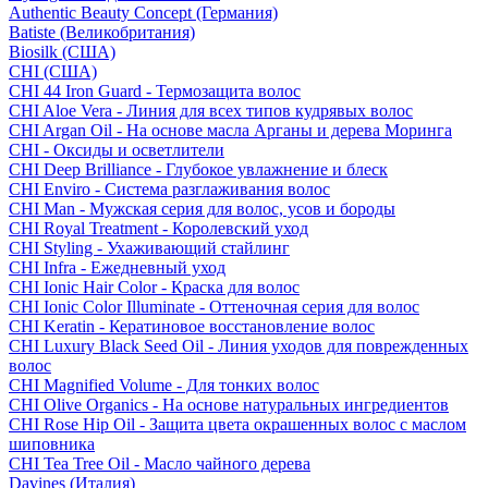
Authentic Beauty Concept (Германия)
Batiste (Великобритания)
Biosilk (США)
CHI (США)
CHI 44 Iron Guard - Термозащита волос
CHI Aloe Vera - Линия для всех типов кудрявых волос
CHI Argan Oil - На основе масла Арганы и дерева Моринга
CHI - Оксиды и осветлители
CHI Deep Brilliance - Глубокое увлажнение и блеск
CHI Enviro - Система разглаживания волос
CHI Man - Мужская серия для волос, усов и бороды
CHI Royal Treatment - Королевский уход
CHI Styling - Ухаживающий стайлинг
CHI Infra - Ежедневный уход
CHI Ionic Hair Color - Краска для волос
CHI Ionic Color Illuminate - Оттеночная серия для волос
CHI Keratin - Кератиновое восстановление волос
CHI Luxury Black Seed Oil - Линия уходов для поврежденных
волос
CHI Magnified Volume - Для тонких волос
CHI Olive Organics - На основе натуральных ингредиентов
CHI Rose Hip Oil - Защита цвета окрашенных волос с маслом
шиповника
CHI Tea Tree Oil - Масло чайного дерева
Davines (Италия)