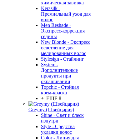
химическая завивка
Kerasilk -
Премиальный уход для
волос
Men Reshade -
Экспресс-коррекция
седины
New Blonde - Экспресс
осветление для
мелированных волос
Stylesign - Стайлинг
System -
Дополнительные
продукты при
окрашивании
Topchic - Стойкая
крем-краска
+ ЕЩЕ 8
Greymy (Швейцария)
Shine - Свет и блеск
изнутри
Style - Средства
укладки волос
Color - Линия для