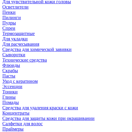
Для чувствительной кожи головы
Осветлители
Пенки
Пилинги
Пудры
Спреи
Термозащитные
Для укладки
Для расчесывания
Средства для химической завивки
Сыворотки
Технические средства
Флюиды
Скрабы
Пасты
Уход с кератином
Эссенции
Тоники
Глины
Помады
Средства для удаления краски с кожи
Концентраты
Средства для защиты кожи при окрашивании
Салфетки для волос
Праймеры