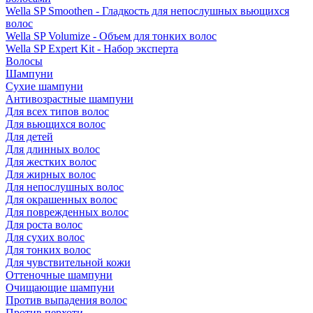
Wella SP Smoothen - Гладкость для непослушных вьющихся
волос
Wella SP Volumize - Объем для тонких волос
Wella SP Expert Kit - Набор эксперта
Волосы
Шампуни
Сухие шампуни
Антивозрастные шампуни
Для всех типов волос
Для вьющихся волос
Для детей
Для длинных волос
Для жестких волос
Для жирных волос
Для непослушных волос
Для окрашенных волос
Для поврежденных волос
Для роста волос
Для сухих волос
Для тонких волос
Для чувствительной кожи
Оттеночные шампуни
Очищающие шампуни
Против выпадения волос
Против перхоти