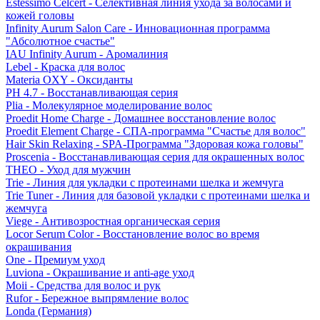
Estessimo Celcert - Селективная линия ухода за волосами и
кожей головы
Infinity Aurum Salon Care - Инновационная программа
"Абсолютное счастье"
IAU Infinity Aurum - Аромалиния
Lebel - Краска для волос
Materia OXY - Оксиданты
PH 4.7 - Восстанавливающая серия
Plia - Молекулярное моделирование волос
Proedit Home Charge - Домашнее восстановление волос
Proedit Element Charge - СПА-программа "Счастье для волос"
Hair Skin Relaxing - SPA-Программа "Здоровая кожа головы"
Proscenia - Восстанавливающая серия для окрашенных волос
THEO - Уход для мужчин
Trie - Линия для укладки с протеинами шелка и жемчуга
Trie Tuner - Линия для базовой укладки с протеинами шелка и
жемчуга
Viege - Антивозростная органическая серия
Locor Serum Color - Восстановление волос во время
окрашивания
One - Премиум уход
Luviona - Окрашивание и anti-age уход
Moii - Средства для волос и рук
Rufor - Бережное выпрямление волос
Londa (Германия)