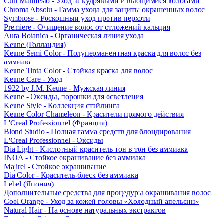
Curl Manifesto - Уход за кудрявыми и вьющимися волосами
Chroma Absolu - Гамма ухода для защиты окрашенных волос
Symbiose - Роскошный уход против перхоти
Premiere - Очищение волос от отложений кальция
Aura Botanica - Органическая линия ухода
Keune (Голландия)
Keune Semi Color - Полуперманентная краска для волос без
аммиака
Keune Tinta Color - Стойкая краска для волос
Keune Care - Уход
1922 by J.M. Keune - Мужская линия
Keune - Оксиды, порошки для осветления
Keune Style - Коллекция стайлинга
Keune Color Chameleon - Красители прямого действия
L'Oreal Professionnel (Франция)
Blond Studio - Полная гамма средств для блондирования
L'Oreal Professionnel - Оксиды
Dia Light - Кислотный краситель тон в тон без аммиака
INOA - Стойкое окрашивание без аммиака
Majirel - Стойкое окрашивание
Dia Color - Краситель-блеск без аммиака
Lebel (Япония)
Дополнительные средства для процедуры окрашивания волос
Cool Orange - Уход за кожей головы «Холодный апельсин»
Natural Hair - На основе натуральных экстрактов