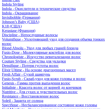
Indola Styling
Indola - Окислители и технические средства
Indola - Окрашивание
Invisibobble (Германия)
Johnson’s Baby (США)
K18 (США)
Kerastase (Франция)
Discipline - Непослушные волосы
Volumifique - Уплотняющий уход для создания объема тонких
волос
Blond Absolu - Уход для любых граней блонда
Fusio-Dose - Молекулярные коктейли для волос
Chronologiste - Искусство ревитализации волос
Couture Styling - Средства для укладки
Densifique - Потеря густоты волос
Elixir Ultime - На основе драгоценных масел
Fresh Affair - Сухой шампунь
Fusio-Scrub - Скраб-уход для кожи головы и волос
Genesis - Гамма против выпадения волос
Initialiste - Красота волос от корней до кончиков
Nutritive - Для сухих и чувствительных волос
Resistance - Восстановление волос
Soleil - Защита от солнца
Specifique - Несбалансированное состояние кожи головы