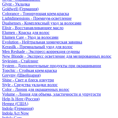
Glynt - Укладка
Goldwell (Германия)
Colorance - Тонирующая крем-краска
Lightdimensions - Премиум-осветление
Dualsenses - Комплексный уход за волосами
Elixir - Восстанавливающее масло
Elumen - Краска для волос
Elumen Care - Уход за волосами
Evolution - Нейтральная химическая завивка
Kerasilk - Премиальный уход для волос
Men Reshade - Экспресс-коррекция седины
New Blonde - Экспресс осветление для мелированных волос
Stylesign - Стайлинг
System - Дополнительные продукты при окрашивании
Topchic - Стойкая крем-краска
Greymy (Швейцария)
Shine - Свет и блеск изнутри
Style - Средства укладки волос
Color - Линия для окрашенных волос
Volume - Линия для объема, эластичности и упругости
Help Is Here (Россия)
Hempz (США)
Indola (Германия)
Indola Act Now
Indola Care