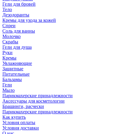
Гели для бровей
Тело
Дезодоранты
Кремы для ухода за кожей
Спреи
Соль для ванны
Молочко
Скрабы
Гели для душа
Руки
Кремы
Увлажняющие
Защитные
Питательные
Бальзамы
Гели
Мыло
Парикмахерские принадлежности
Аксессуары для косметологии
Брашинги, расчески
Парикмахерские принадлежности
Как купить
Условия оплаты
Условия доставки
О нас