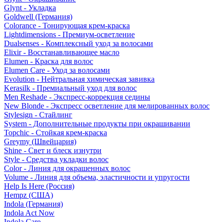
Glynt - Укладка
Goldwell (Германия)
Colorance - Тонирующая крем-краска
Lightdimensions - Премиум-осветление
Dualsenses - Комплексный уход за волосами
Elixir - Восстанавливающее масло
Elumen - Краска для волос
Elumen Care - Уход за волосами
Evolution - Нейтральная химическая завивка
Kerasilk - Премиальный уход для волос
Men Reshade - Экспресс-коррекция седины
New Blonde - Экспресс осветление для мелированных волос
Stylesign - Стайлинг
System - Дополнительные продукты при окрашивании
Topchic - Стойкая крем-краска
Greymy (Швейцария)
Shine - Свет и блеск изнутри
Style - Средства укладки волос
Color - Линия для окрашенных волос
Volume - Линия для объема, эластичности и упругости
Help Is Here (Россия)
Hempz (США)
Indola (Германия)
Indola Act Now
Indola Care