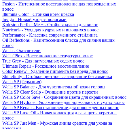
Fusion - Интенсивное восстановление для поврежденных
волос
Illumina Color - Стойкая крем-краска
Invigo - Новый уход за волосами
Koleston Perfect Me + - Стойкая краска для волос
Nutricurls - Уход для кудрявых и вьющихся волос
Performance - Классика современного стайлинга
Oil Reflections - Квинтэссенция блеска для сияния ваших
волос
Wella - Окислители
Wella°Plex - Восстановление структуры волос
True Grey - Для натуральных седых волос
Ultimate Repair - Роскошное восстановление
Color Renew - Удаление пигмента без вреда для волос
Shinefinity - Стойкое цветное глазирование без аммиака
Wella SP (Германия)
Wella SP Balance - Для чувствительной кожи головы
Wella SP Clear Scalp - Очищение против перхоти
Wella SP Color Save - Сохранение цвета для окрашенных волос
Wella SP Hydrate - Увлажнение для нормальных и сухих волос
Wella SP Repair - Восстановление для поврежденных волос
Wella SP Luxe Oil - Новая коллекция для защиты кератина
волос
Wella SP Just Men - Мужская линия средств для ухода за
волосами