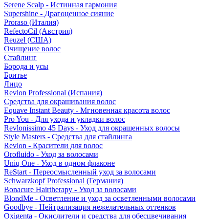
Serene Scalp - Истинная гармония
Supershine - Драгоценное сияние
Proraso (Италия)
RefectoCil (Австрия)
Reuzel (США)
Очищение волос
Стайлинг
Борода и усы
Бритье
Лицо
Revlon Professional (Испания)
Средства для окрашивания волос
Equave Instant Beauty - Мгновенная красота волос
Pro You - Для ухода и укладки волос
Revlonissimo 45 Days - Уход для окрашенных волосы
Style Masters - Средства для стайлинга
Revlon - Красители для волос
Orofluido - Уход за волосами
Uniq One - Уход в одном флаконе
ReStart - Переосмысленный уход за волосами
Schwarzkopf Professional (Германия)
Bonacure Hairtherapy - Уход за волосами
BlondMe - Осветление и уход за осветленными волосами
Goodbye - Нейтрализация нежелательных оттенков
Oxigenta - Окислители и средства для обесцвечивания