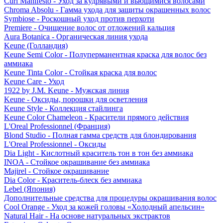
Curl Manifesto - Уход за кудрявыми и вьющимися волосами
Chroma Absolu - Гамма ухода для защиты окрашенных волос
Symbiose - Роскошный уход против перхоти
Premiere - Очищение волос от отложений кальция
Aura Botanica - Органическая линия ухода
Keune (Голландия)
Keune Semi Color - Полуперманентная краска для волос без
аммиака
Keune Tinta Color - Стойкая краска для волос
Keune Care - Уход
1922 by J.M. Keune - Мужская линия
Keune - Оксиды, порошки для осветления
Keune Style - Коллекция стайлинга
Keune Color Chameleon - Красители прямого действия
L'Oreal Professionnel (Франция)
Blond Studio - Полная гамма средств для блондирования
L'Oreal Professionnel - Оксиды
Dia Light - Кислотный краситель тон в тон без аммиака
INOA - Стойкое окрашивание без аммиака
Majirel - Стойкое окрашивание
Dia Color - Краситель-блеск без аммиака
Lebel (Япония)
Дополнительные средства для процедуры окрашивания волос
Cool Orange - Уход за кожей головы «Холодный апельсин»
Natural Hair - На основе натуральных экстрактов