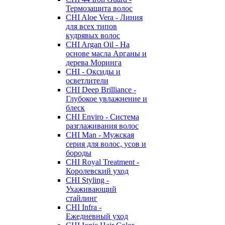
Термозащита волос
CHI Aloe Vera - Линия
для всех типов
кудрявых волос
CHI Argan Oil - На
основе масла Арганы и
дерева Моринга
CHI - Оксиды и
осветлители
CHI Deep Brilliance -
Глубокое увлажнение и
блеск
CHI Enviro - Система
разглаживания волос
CHI Man - Мужская
серия для волос, усов и
бороды
CHI Royal Treatment -
Королевский уход
CHI Styling -
Ухаживающий
стайлинг
CHI Infra -
Ежедневный уход