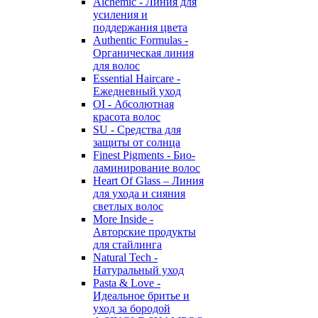
Alchemic - Линия для
усиления и
поддержания цвета
Authentic Formulas -
Органическая линия
для волос
Essential Haircare -
Eжедневный уход
OI - Абсолютная
красота волос
SU - Средства для
защиты от солнца
Finest Pigments - Био-
ламинирование волос
Heart Of Glass – Линия
для ухода и сияния
светлых волос
More Inside -
Авторские продукты
для стайлинга
Natural Tech -
Натуральный уход
Pasta & Love -
Идеальное бритье и
уход за бородой