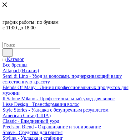
график работы:
по будням
с 11:00 до 18:00
Каталог
Все бренды
Alfaparf (Италия)
Semi di Lino - Уход за волосами, подчеркивающий вашу
естественную красоту
Blends Of Many - Линия профессиональных продуктов для
мужчин
Il Salone Milano - Профессиональный уход для волос
Lisse Design - Трансформация волос
Style Stories - Укладка с безупречным результатом
American Crew (США)
Classic - Ежедневный уход
Precision Blend - Окрашивание и тонирование
Shave - Средства для бритья
Styling - Укладка и стайлинг