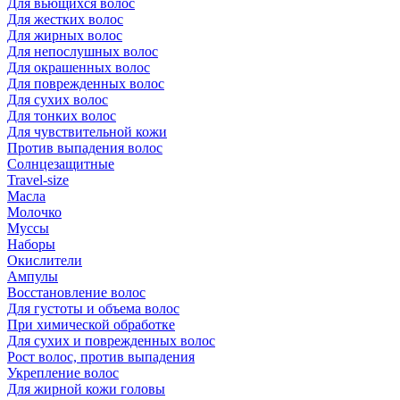
Для вьющихся волос
Для жестких волос
Для жирных волос
Для непослушных волос
Для окрашенных волос
Для поврежденных волос
Для сухих волос
Для тонких волос
Для чувствительной кожи
Против выпадения волос
Солнцезащитные
Travel-size
Масла
Молочко
Муссы
Наборы
Окислители
Ампулы
Восстановление волос
Для густоты и объема волос
При химической обработке
Для сухих и поврежденных волос
Рост волос, против выпадения
Укрепление волос
Для жирной кожи головы