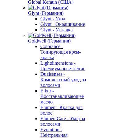
Global Keratin (США)
Glynt (Германия)
Glynt - Уход
Glynt - Окрашивание
Glynt - Укладка
Goldwell (Германия)
Colorance -
Тонирующая крем-
краска
Lightdimensions -
Премиум-осветление
Dualsenses -
Комплексный уход за
волосами
Elixir -
Восстанавливающее
масло
Elumen - Краска для
волос
Elumen Care - Уход за
волосами
Evolution -
Нейтральная