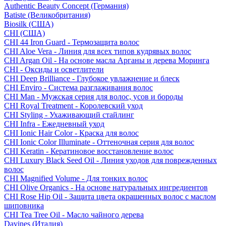
Authentic Beauty Concept (Германия)
Batiste (Великобритания)
Biosilk (США)
CHI (США)
CHI 44 Iron Guard - Термозащита волос
CHI Aloe Vera - Линия для всех типов кудрявых волос
CHI Argan Oil - На основе масла Арганы и дерева Моринга
CHI - Оксиды и осветлители
CHI Deep Brilliance - Глубокое увлажнение и блеск
CHI Enviro - Система разглаживания волос
CHI Man - Мужская серия для волос, усов и бороды
CHI Royal Treatment - Королевский уход
CHI Styling - Ухаживающий стайлинг
CHI Infra - Ежедневный уход
CHI Ionic Hair Color - Краска для волос
CHI Ionic Color Illuminate - Оттеночная серия для волос
CHI Keratin - Кератиновое восстановление волос
CHI Luxury Black Seed Oil - Линия уходов для поврежденных
волос
CHI Magnified Volume - Для тонких волос
CHI Olive Organics - На основе натуральных ингредиентов
CHI Rose Hip Oil - Защита цвета окрашенных волос с маслом
шиповника
CHI Tea Tree Oil - Масло чайного дерева
Davines (Италия)