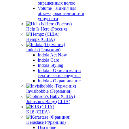
окрашенных волос
Volume - Линия для
объема, эластичности и
упругости
Help Is Here (Россия)
Hempz (США)
Indola (Германия)
Indola Act Now
Indola Care
Indola Styling
Indola - Окислители и
технические средства
Indola - Окрашивание
Invisibobble (Германия)
Johnson’s Baby (США)
K18 (США)
Kerastase (Франция)
Discipline -