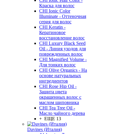
CHI Ionic Hair Color -
Краска для волос
CHI Ionic Color
Illuminate - Оттеночная
серия для волос
CHI Keratin -
Кератиновое
восстановление волос
CHI Luxury Black Seed
Oil - Линия уходов для
поврежденных волос
CHI Magnified Volume -
Для тонких волос
CHI Olive Organics - На
основе натуральных
ингредиентов
CHI Rose Hip Oil -
Защита цвета
окрашенных волос с
маслом шиповника
CHI Tea Tree Oil -
Масло чайного дерева
+ ЕЩЕ 13
Davines (Италия)