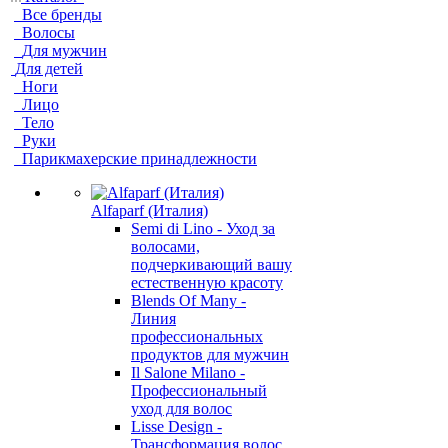
Все бренды
Волосы
Для мужчин
Для детей
Ноги
Лицо
Тело
Руки
Парикмахерские принадлежности
Alfaparf (Италия)
Semi di Lino - Уход за
волосами,
подчеркивающий вашу
естественную красоту
Blends Of Many -
Линия
профессиональных
продуктов для мужчин
Il Salone Milano -
Профессиональный
уход для волос
Lisse Design -
Трансформация волос