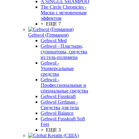
A SINGLE SHAMPOO
The Circle Chronicles -
Маски с мгновенным
эффектом
+ ЕЩЕ 7
Gehwol (Германия)
Gehwol Med
Gehwol - Пластыри,
супинаторы, средства
из гель-полимера
Gehwol -
Универсальные
средства
Gehwol -
Профессиональные и
специальные средства
Gehwol Fusskraft
Gehwol Gerlasan -
Средства для тела
Gehwol Balance
Gehwol Fusskraft Soft
Feet
+ ЕЩЕ 3