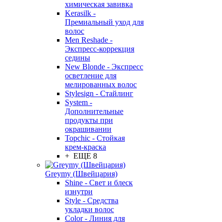
химическая завивка
Kerasilk -
Премиальный уход для
волос
Men Reshade -
Экспресс-коррекция
седины
New Blonde - Экспресс
осветление для
мелированных волос
Stylesign - Стайлинг
System -
Дополнительные
продукты при
окрашивании
Topchic - Стойкая
крем-краска
+ ЕЩЕ 8
Greymy (Швейцария)
Shine - Свет и блеск
изнутри
Style - Средства
укладки волос
Color - Линия для