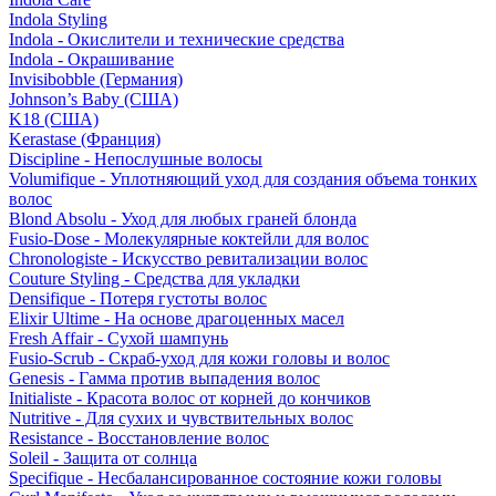
Indola Styling
Indola - Окислители и технические средства
Indola - Окрашивание
Invisibobble (Германия)
Johnson’s Baby (США)
K18 (США)
Kerastase (Франция)
Discipline - Непослушные волосы
Volumifique - Уплотняющий уход для создания объема тонких
волос
Blond Absolu - Уход для любых граней блонда
Fusio-Dose - Молекулярные коктейли для волос
Chronologiste - Искусство ревитализации волос
Couture Styling - Средства для укладки
Densifique - Потеря густоты волос
Elixir Ultime - На основе драгоценных масел
Fresh Affair - Сухой шампунь
Fusio-Scrub - Скраб-уход для кожи головы и волос
Genesis - Гамма против выпадения волос
Initialiste - Красота волос от корней до кончиков
Nutritive - Для сухих и чувствительных волос
Resistance - Восстановление волос
Soleil - Защита от солнца
Specifique - Несбалансированное состояние кожи головы