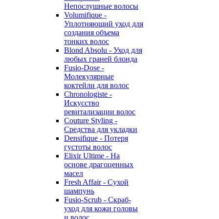
Непослушные волосы
Volumifique -
Уплотняющий уход для
создания объема
тонких волос
Blond Absolu - Уход для
любых граней блонда
Fusio-Dose -
Молекулярные
коктейли для волос
Chronologiste -
Искусство
ревитализации волос
Couture Styling -
Средства для укладки
Densifique - Потеря
густоты волос
Elixir Ultime - На
основе драгоценных
масел
Fresh Affair - Сухой
шампунь
Fusio-Scrub - Скраб-
уход для кожи головы
и волос