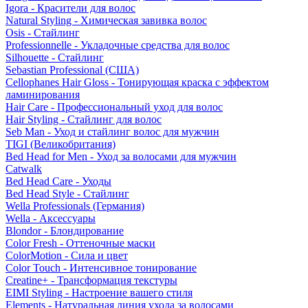
Igora - Красители для волос
Natural Styling - Химическая завивка волос
Osis - Стайлинг
Professionnelle - Укладочные средства для волос
Silhouette - Стайлинг
Sebastian Professional (США)
Cellophanes Hair Gloss - Тонирующая краска с эффектом
ламинирования
Hair Care - Профессиональный уход для волос
Hair Styling - Стайлинг для волос
Seb Man - Уход и стайлинг волос для мужчин
TIGI (Великобритания)
Bed Head for Men - Уход за волосами для мужчин
Catwalk
Bed Head Care - Уходы
Bed Head Style - Стайлинг
Wella Professionals (Германия)
Wella - Аксессуары
Blondor - Блондирование
Color Fresh - Оттеночные маски
ColorMotion - Сила и цвет
Color Touch - Интенсивное тонирование
Creatine+ - Трансформация текстуры
EIMI Styling - Настроение вашего стиля
Elements - Натуральная линия ухода за волосами