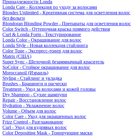
Принадлежности Londa
Londa Care - Коллекция по уходу за волосами
Blondes Unlimited - Креативная система для осветления волос
без фольги
Blondoran Blonding Powder - Препараты для осветления волос
Color Switch - Оттеночная краска прямого действия
Curl & Londa Form - Текстурирование
Londa Color - Окрашивание для волос
Londa Style - Новая коллекция стайлинга
Color Tune - Экспресс-тонер для волос
Matrix (США)
Super Sync - Щелочной безаммиачный краситель
SoColor - Стойкое окрашивание для волос
Moroccanoil (Израиль)
Styling - Стайлинг и укладка
Brushes - Брашинги и расчески
Treatment - Уход за волосами и кожей головы
Dry Shampoo - Сухие шампуни
Repair - Восстановление волос
Hydration - Увлажнение волос
Volume - Объем для волос
Color Care - Уход для окрашенных волос
Frizz Control - Разглаживание
Curl - Уход для кудрявых волос
Color Depositing Mask - Тонирующие маски