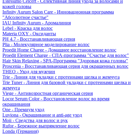
Estessimo Celcert - Селективная линия ухода за волосами и
кожей головы
Infinity Aurum Salon Care - Инновационная программа
"Абсолютное счастье"
IAU Infinity Aurum - Аромалиния
Lebel - Краска для волос
Materia OXY - Оксиданты
PH 4.7 - Восстанавливающая серия
Plia - Молекулярное моделирование волос
Proedit Home Charge - Домашнее восстановление волос
Proedit Element Charge - СПА-программа "Счастье для волос"
Hair Skin Relaxing - SPA-Программа "Здоровая кожа головы"
Proscenia - Восстанавливающая серия для окрашенных волос
THEO - Уход для мужчин
Trie - Линия для укладки с протеинами шелка и жемчуга
Trie Tuner - Линия для базовой укладки с протеинами шелка и
жемчуга
Viege - Антивозростная органическая серия
Locor Serum Color - Восстановление волос во время
окрашивания
One - Премиум уход
Luviona - Окрашивание и anti-age уход
Moii - Средства для волос и рук
Rufor - Бережное выпрямление волос
Londa (Германия)