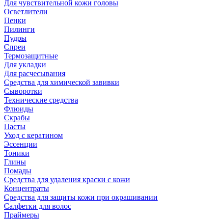
Для чувствительной кожи головы
Осветлители
Пенки
Пилинги
Пудры
Спреи
Термозащитные
Для укладки
Для расчесывания
Средства для химической завивки
Сыворотки
Технические средства
Флюиды
Скрабы
Пасты
Уход с кератином
Эссенции
Тоники
Глины
Помады
Средства для удаления краски с кожи
Концентраты
Средства для защиты кожи при окрашивании
Салфетки для волос
Праймеры