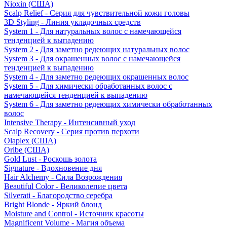
Nioxin (США)
Scalp Relief - Серия для чувствительной кожи головы
3D Styling - Линия укладочных средств
System 1 - Для натуральных волос с намечающейся
тенденцией к выпадению
System 2 - Для заметно редеющих натуральных волос
System 3 - Для окрашенных волос с намечающейся
тенденцией к выпадению
System 4 - Для заметно редеющих окрашенных волос
System 5 - Для химически обработанных волос с
намечающейся тенденцией к выпадению
System 6 - Для заметно редеющих химически обработанных
волос
Intensive Therapy - Интенсивный уход
Scalp Recovery - Серия против перхоти
Olaplex (США)
Oribe (США)
Gold Lust - Роскошь золота
Signature - Вдохновение дня
Hair Alchemy - Сила Возрождения
Beautiful Color - Великолепие цвета
Silverati - Благородство серебра
Bright Blonde - Яркий блонд
Moisture and Control - Источник красоты
Magnificent Volume - Магия объема