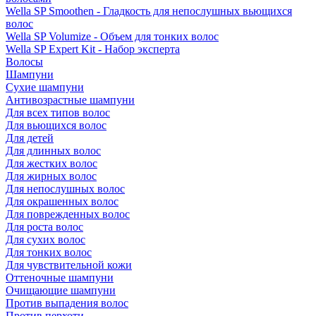
Wella SP Smoothen - Гладкость для непослушных вьющихся
волос
Wella SP Volumize - Объем для тонких волос
Wella SP Expert Kit - Набор эксперта
Волосы
Шампуни
Сухие шампуни
Антивозрастные шампуни
Для всех типов волос
Для вьющихся волос
Для детей
Для длинных волос
Для жестких волос
Для жирных волос
Для непослушных волос
Для окрашенных волос
Для поврежденных волос
Для роста волос
Для сухих волос
Для тонких волос
Для чувствительной кожи
Оттеночные шампуни
Очищающие шампуни
Против выпадения волос
Против перхоти