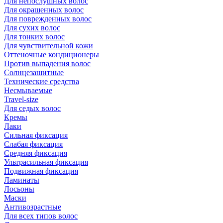
Для непослушных волос
Для окрашенных волос
Для поврежденных волос
Для сухих волос
Для тонких волос
Для чувствительной кожи
Оттеночные кондиционеры
Против выпадения волос
Солнцезащитные
Технические средства
Несмываемые
Travel-size
Для седых волос
Кремы
Лаки
Сильная фиксация
Слабая фиксация
Средняя фиксация
Ультрасильная фиксация
Подвижная фиксация
Ламинаты
Лосьоны
Маски
Антивозрастные
Для всех типов волос