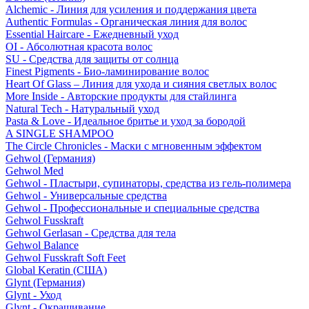
Alchemic - Линия для усиления и поддержания цвета
Authentic Formulas - Органическая линия для волос
Essential Haircare - Eжедневный уход
OI - Абсолютная красота волос
SU - Средства для защиты от солнца
Finest Pigments - Био-ламинирование волос
Heart Of Glass – Линия для ухода и сияния светлых волос
More Inside - Авторские продукты для стайлинга
Natural Tech - Натуральный уход
Pasta & Love - Идеальное бритье и уход за бородой
A SINGLE SHAMPOO
The Circle Chronicles - Маски с мгновенным эффектом
Gehwol (Германия)
Gehwol Med
Gehwol - Пластыри, супинаторы, средства из гель-полимера
Gehwol - Универсальные средства
Gehwol - Профессиональные и специальные средства
Gehwol Fusskraft
Gehwol Gerlasan - Средства для тела
Gehwol Balance
Gehwol Fusskraft Soft Feet
Global Keratin (США)
Glynt (Германия)
Glynt - Уход
Glynt - Окрашивание