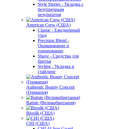
Style Stories - Укладка с
безупречным
результатом
American Crew (США)
Classic - Ежедневный
уход
Precision Blend -
Окрашивание и
тонирование
Shave - Средства для
бритья
Styling - Укладка и
стайлинг
Authentic Beauty Concept
(Германия)
Batiste (Великобритания)
Biosilk (США)
CHI (США)
CHI 44 Iron Guard -