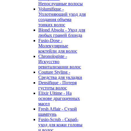
Непослушные волосы
Volumifique -
Уплотняющий уход для
создания объема
тонких волос
Blond Absolu - Уход для
любых граней блонда
Fusio-Dose -
Молекулярные
коктейли для волос
Chronologiste -
Искусство
ревитализации волос
Couture Styling -
Средства для укладки
Densifique - Потеря
густоты волос
Elixir Ultime - На
основе драгоценных
масел
Fresh Affair - Сухой
шампунь
Fusio-Scrub - Скраб-
уход для кожи головы
и волос