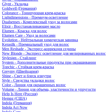
Glynt - Укладка
Goldwell (Германия)
Colorance - Тонирующая крем-краска
Lightdimensions - Премиум-осветление
Dualsenses - Комплексный уход за волосами
Elixir - Восстанавливающее масло
Elumen - Краска для волос
Elumen Care - Уход за волосами
Evolution - Нейтральная химическая завивка
Kerasilk - Премиальный уход для волос
Men Reshade - Экспресс-коррекция седины
New Blonde - Экспресс осветление для мелированных волос
Stylesign - Стайлинг
System - Дополнительные продукты при окрашивании
Topchic - Стойкая крем-краска
Greymy (Швейцария)
Shine - Свет и блеск изнутри
Style - Средства укладки волос
Color - Линия для окрашенных волос
Volume - Линия для объема, эластичности и упругости
Help Is Here (Россия)
Hempz (США)
Indola (Германия)
Indola Act Now
Indola Care