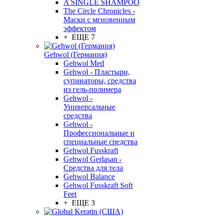
A SINGLE SHAMPOO
The Circle Chronicles -
Маски с мгновенным
эффектом
+ ЕЩЕ 7
Gehwol (Германия)
Gehwol Med
Gehwol - Пластыри,
супинаторы, средства
из гель-полимера
Gehwol -
Универсальные
средства
Gehwol -
Профессиональные и
специальные средства
Gehwol Fusskraft
Gehwol Gerlasan -
Средства для тела
Gehwol Balance
Gehwol Fusskraft Soft
Feet
+ ЕЩЕ 3