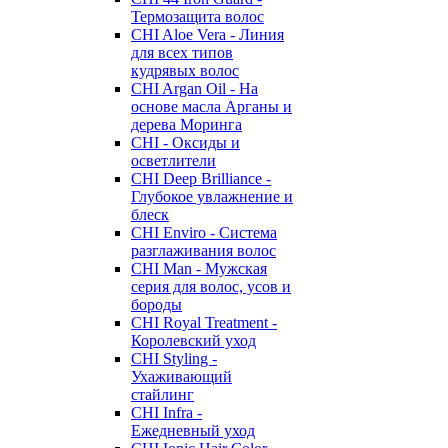
Термозащита волос
CHI Aloe Vera - Линия
для всех типов
кудрявых волос
CHI Argan Oil - На
основе масла Арганы и
дерева Моринга
CHI - Оксиды и
осветлители
CHI Deep Brilliance -
Глубокое увлажнение и
блеск
CHI Enviro - Система
разглаживания волос
CHI Man - Мужская
серия для волос, усов и
бороды
CHI Royal Treatment -
Королевский уход
CHI Styling -
Ухаживающий
стайлинг
CHI Infra -
Ежедневный уход