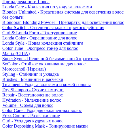
Принадлежности Londa
Londa Care - Коллекция по уходу за волосами
Blondes Unlimited - Креативная система для осветления волос
без фольги
Blondoran Blonding Powder - Препараты для осветления волос
Color Switch - Оттеночная краска прямого действия
Curl & Londa Form - Текстурирование
Londa Color - Окрашивание для волос
Londa Style - Новая коллекция стайлинга
Color Tune - Экспресс-тонер для волос
Matrix (США)
Super Sync - Щелочной безаммиачный краситель
SoColor - Стойкое окрашивание для волос
Moroccanoil (Израиль)
Styling - Стайлинг и укладка
Brushes - Брашинги и расчески
Treatment - Уход за волосами и кожей головы
Dry Shampoo - Сухие шампуни
Repair - Восстановление волос
Hydration - Увлажнение волос
Volume - Объем для волос
Color Care - Уход для окрашенных волос
Frizz Control - Разглаживание
Curl - Уход для кудрявых волос
Color Depositing Mask - Тонирующие маски