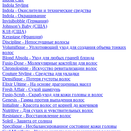
Indola Styling
Indola - Окислители и технические средства
Indola - Окрашивание
Invisibobble (Германия)
Johnson’s Baby (США)
K18 (США)
Kerastase (Франция)
Discipline - Непослушные волосы
Volumifique - Уплотняющий уход для создания объема тонких
волос
Blond Absolu - Уход для любых граней блонда
Fusio-Dose - Молекулярные коктейли для волос
Chronologiste - Искусство ревитализации волос
Couture Styling - Средства для укладки
Densifique - Потеря густоты волос
Elixir Ultime - На основе драгоценных масел
Fresh Affair - Сухой шампунь
Fusio-Scrub - Скраб-уход для кожи головы и волос
Genesis - Гамма против выпадения волос
Initialiste - Красота волос от корней до кончиков
Nutritive - Для сухих и чувствительных волос
Resistance - Восстановление волос
Soleil - Защита от солнца
Specifique - Несбалансированное состояние кожи головы