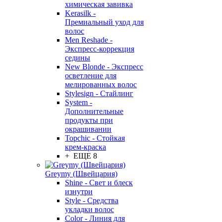
химическая завивка
Kerasilk -
Премиальный уход для
волос
Men Reshade -
Экспресс-коррекция
седины
New Blonde - Экспресс
осветление для
мелированных волос
Stylesign - Стайлинг
System -
Дополнительные
продукты при
окрашивании
Topchic - Стойкая
крем-краска
+ ЕЩЕ 8
Greymy (Швейцария)
Shine - Свет и блеск
изнутри
Style - Средства
укладки волос
Color - Линия для