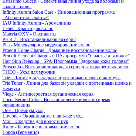
Estessimo Celcert - Селективная линия ухода за волосами и
кожей головы
Infinity Aurum Salon Care - Инновационная программа
"Абсолютное счастье"
IAU Infinity Aurum - Аромалиния
Lebel - Краска для волос
Materia OXY - Оксиданты
PH 4.7 - Восстанавливающая серия
Plia - Молекулярное моделирование волос
Proedit Home Charge - Домашнее восстановление волос
Proedit Element Charge - СПА-программа "Счастье для волос"
Hair Skin Relaxing - SPA-Программа "Здоровая кожа головы"
Proscenia - Восстанавливающая серия для окрашенных волос
THEO - Уход для мужчин
Trie - Линия для укладки с протеинами шелка и жемчуга
Trie Tuner - Линия для базовой укладки с протеинами шелка и
жемчуга
Viege - Антивозростная органическая серия
Locor Serum Color - Восстановление волос во время
окрашивания
One - Премиум уход
Luviona - Окрашивание и anti-age уход
Moii - Средства для волос и рук
Rufor - Бережное выпрямление волос
Londa (Германия)