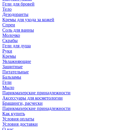
Гели для бровей
Тело
Дезодоранты
Кремы для ухода за кожей
Спреи
Соль для ванны
Молочко
Скрабы
Гели для душа
Руки
Кремы
Увлажняющие
Защитные
Питательные
Бальзамы
Гели
Мыло
Парикмахерские принадлежности
Аксессуары для косметологии
Брашинги, расчески
Парикмахерские принадлежности
Как купить
Условия оплаты
Условия доставки
О нас