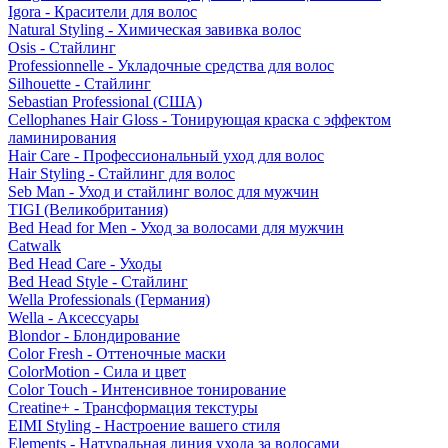
Igora - Красители для волос
Natural Styling - Химическая завивка волос
Osis - Стайлинг
Professionnelle - Укладочные средства для волос
Silhouette - Стайлинг
Sebastian Professional (США)
Cellophanes Hair Gloss - Тонирующая краска с эффектом
ламинирования
Hair Care - Профессиональный уход для волос
Hair Styling - Стайлинг для волос
Seb Man - Уход и стайлинг волос для мужчин
TIGI (Великобритания)
Bed Head for Men - Уход за волосами для мужчин
Catwalk
Bed Head Care - Уходы
Bed Head Style - Стайлинг
Wella Professionals (Германия)
Wella - Аксессуары
Blondor - Блондирование
Color Fresh - Оттеночные маски
ColorMotion - Сила и цвет
Color Touch - Интенсивное тонирование
Creatine+ - Трансформация текстуры
EIMI Styling - Настроение вашего стиля
Elements - Натуральная линия ухода за волосами