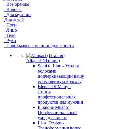
Все бренды
Волосы
Для мужчин
Для детей
Ноги
Лицо
Тело
Руки
Парикмахерские принадлежности
Alfaparf (Италия)
Semi di Lino - Уход за
волосами,
подчеркивающий вашу
естественную красоту
Blends Of Many -
Линия
профессиональных
продуктов для мужчин
Il Salone Milano -
Профессиональный
уход для волос
Lisse Design -
Трансформация волос