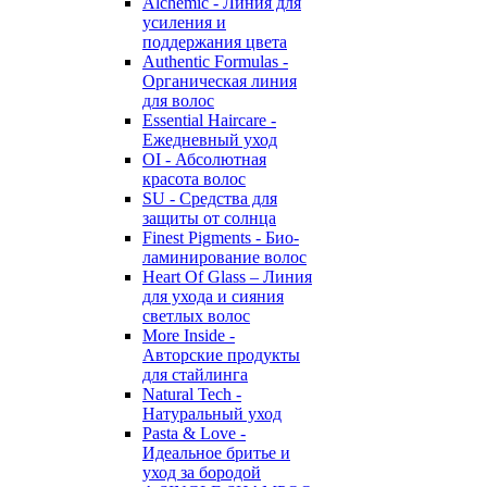
Alchemic - Линия для
усиления и
поддержания цвета
Authentic Formulas -
Органическая линия
для волос
Essential Haircare -
Eжедневный уход
OI - Абсолютная
красота волос
SU - Средства для
защиты от солнца
Finest Pigments - Био-
ламинирование волос
Heart Of Glass – Линия
для ухода и сияния
светлых волос
More Inside -
Авторские продукты
для стайлинга
Natural Tech -
Натуральный уход
Pasta & Love -
Идеальное бритье и
уход за бородой