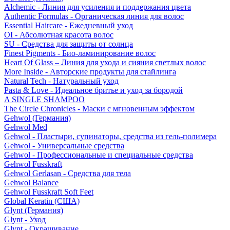
Alchemic - Линия для усиления и поддержания цвета
Authentic Formulas - Органическая линия для волос
Essential Haircare - Eжедневный уход
OI - Абсолютная красота волос
SU - Средства для защиты от солнца
Finest Pigments - Био-ламинирование волос
Heart Of Glass – Линия для ухода и сияния светлых волос
More Inside - Авторские продукты для стайлинга
Natural Tech - Натуральный уход
Pasta & Love - Идеальное бритье и уход за бородой
A SINGLE SHAMPOO
The Circle Chronicles - Маски с мгновенным эффектом
Gehwol (Германия)
Gehwol Med
Gehwol - Пластыри, супинаторы, средства из гель-полимера
Gehwol - Универсальные средства
Gehwol - Профессиональные и специальные средства
Gehwol Fusskraft
Gehwol Gerlasan - Средства для тела
Gehwol Balance
Gehwol Fusskraft Soft Feet
Global Keratin (США)
Glynt (Германия)
Glynt - Уход
Glynt - Окрашивание