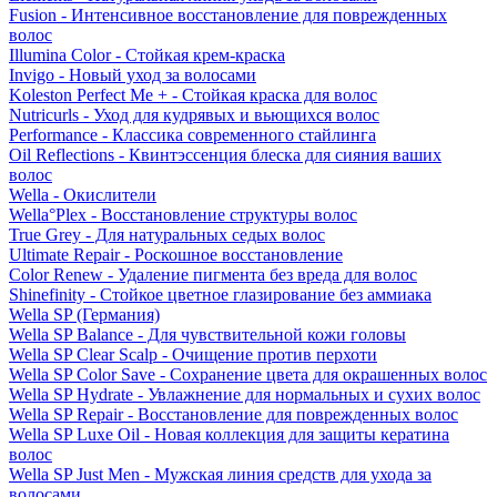
Fusion - Интенсивное восстановление для поврежденных
волос
Illumina Color - Стойкая крем-краска
Invigo - Новый уход за волосами
Koleston Perfect Me + - Стойкая краска для волос
Nutricurls - Уход для кудрявых и вьющихся волос
Performance - Классика современного стайлинга
Oil Reflections - Квинтэссенция блеска для сияния ваших
волос
Wella - Окислители
Wella°Plex - Восстановление структуры волос
True Grey - Для натуральных седых волос
Ultimate Repair - Роскошное восстановление
Color Renew - Удаление пигмента без вреда для волос
Shinefinity - Стойкое цветное глазирование без аммиака
Wella SP (Германия)
Wella SP Balance - Для чувствительной кожи головы
Wella SP Clear Scalp - Очищение против перхоти
Wella SP Color Save - Сохранение цвета для окрашенных волос
Wella SP Hydrate - Увлажнение для нормальных и сухих волос
Wella SP Repair - Восстановление для поврежденных волос
Wella SP Luxe Oil - Новая коллекция для защиты кератина
волос
Wella SP Just Men - Мужская линия средств для ухода за
волосами