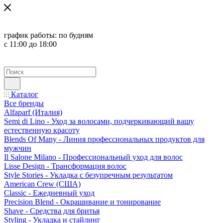
график работы:
по будням
с 11:00 до 18:00
Каталог
Все бренды
Alfaparf (Италия)
Semi di Lino - Уход за волосами, подчеркивающий вашу
естественную красоту
Blends Of Many - Линия профессиональных продуктов для
мужчин
Il Salone Milano - Профессиональный уход для волос
Lisse Design - Трансформация волос
Style Stories - Укладка с безупречным результатом
American Crew (США)
Classic - Ежедневный уход
Precision Blend - Окрашивание и тонирование
Shave - Средства для бритья
Styling - Укладка и стайлинг