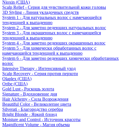
Nioxin (США)
Scalp Relief - Серия для чувствительной кожи головы
3D Styling - Линия укладочных средств
System 1 - Для натуральных волос с намечающейся
тенденцией к выпадению
System 2 - Для заметно редеющих натуральных волос
System 3 - Для окрашенных волос с намечающейся
тенденцией к выпадению
System 4 - Для заметно редеющих окрашенных волос
System 5 - Для химически обработанных волос с
намечающейся тенденцией к выпадению
System 6 - Для заметно редеющих химически обработанных
волос
Intensive Therapy - Интенсивный уход
Scalp Recovery - Серия против перхоти
Olaplex (США)
Oribe (США)
Gold Lust - Роскошь золота
Signature - Вдохновение дня
Hair Alchemy - Сила Возрождения
Beautiful Color - Великолепие цвета
Silverati - Благородство серебра
Bright Blonde - Яркий блонд
Moisture and Control - Источник красоты
Magnificent Volume - Магия объема