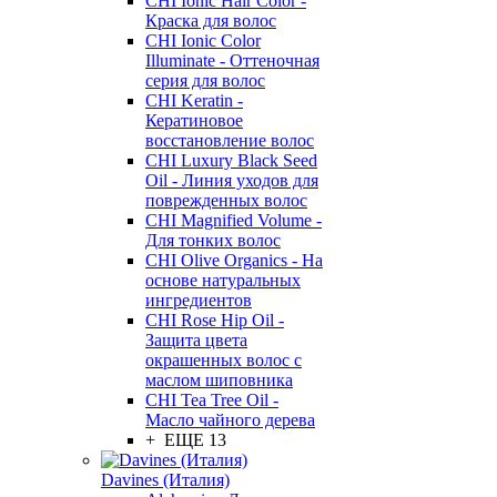
CHI Ionic Hair Color -
Краска для волос
CHI Ionic Color
Illuminate - Оттеночная
серия для волос
CHI Keratin -
Кератиновое
восстановление волос
CHI Luxury Black Seed
Oil - Линия уходов для
поврежденных волос
CHI Magnified Volume -
Для тонких волос
CHI Olive Organics - На
основе натуральных
ингредиентов
CHI Rose Hip Oil -
Защита цвета
окрашенных волос с
маслом шиповника
CHI Tea Tree Oil -
Масло чайного дерева
+ ЕЩЕ 13
Davines (Италия)