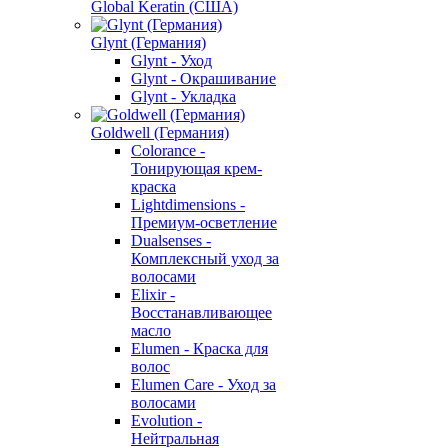
Global Keratin (США)
Glynt (Германия)
Glynt - Уход
Glynt - Окрашивание
Glynt - Укладка
Goldwell (Германия)
Colorance -
Тонирующая крем-
краска
Lightdimensions -
Премиум-осветление
Dualsenses -
Комплексный уход за
волосами
Elixir -
Восстанавливающее
масло
Elumen - Краска для
волос
Elumen Care - Уход за
волосами
Evolution -
Нейтральная