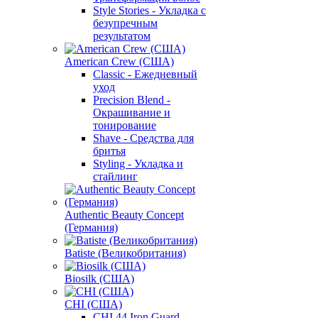
Style Stories - Укладка с
безупречным
результатом
American Crew (США)
Classic - Ежедневный
уход
Precision Blend -
Окрашивание и
тонирование
Shave - Средства для
бритья
Styling - Укладка и
стайлинг
Authentic Beauty Concept
(Германия)
Batiste (Великобритания)
Biosilk (США)
CHI (США)
CHI 44 Iron Guard -