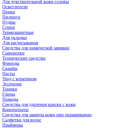
Для чувствительной кожи головы
Осветлители
Пенки
Пилинги
Пудры
Спреи
Термозащитные
Для укладки
Для расчесывания
Средства для химической завивки
Сыворотки
Технические средства
Флюиды
Скрабы
Пасты
Уход с кератином
Эссенции
Тоники
Глины
Помады
Средства для удаления краски с кожи
Концентраты
Средства для защиты кожи при окрашивании
Салфетки для волос
Праймеры