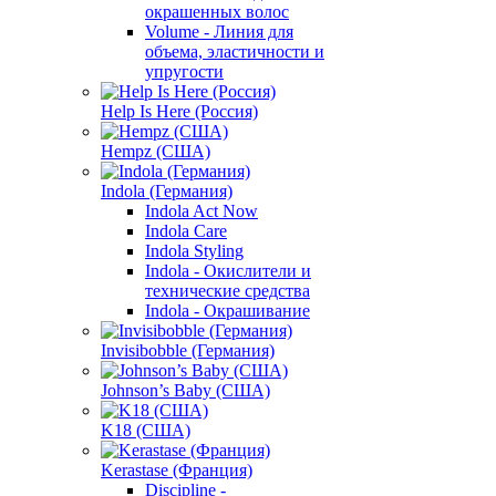
окрашенных волос
Volume - Линия для
объема, эластичности и
упругости
Help Is Here (Россия)
Hempz (США)
Indola (Германия)
Indola Act Now
Indola Care
Indola Styling
Indola - Окислители и
технические средства
Indola - Окрашивание
Invisibobble (Германия)
Johnson’s Baby (США)
K18 (США)
Kerastase (Франция)
Discipline -