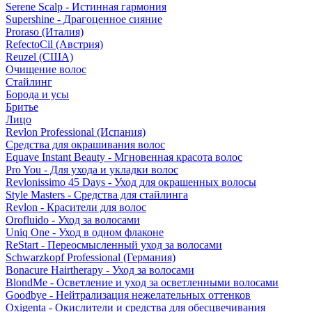
Serene Scalp - Истинная гармония
Supershine - Драгоценное сияние
Proraso (Италия)
RefectoCil (Австрия)
Reuzel (США)
Очищение волос
Стайлинг
Борода и усы
Бритье
Лицо
Revlon Professional (Испания)
Средства для окрашивания волос
Equave Instant Beauty - Мгновенная красота волос
Pro You - Для ухода и укладки волос
Revlonissimo 45 Days - Уход для окрашенных волосы
Style Masters - Средства для стайлинга
Revlon - Красители для волос
Orofluido - Уход за волосами
Uniq One - Уход в одном флаконе
ReStart - Переосмысленный уход за волосами
Schwarzkopf Professional (Германия)
Bonacure Hairtherapy - Уход за волосами
BlondMe - Осветление и уход за осветленными волосами
Goodbye - Нейтрализация нежелательных оттенков
Oxigenta - Окислители и средства для обесцвечивания