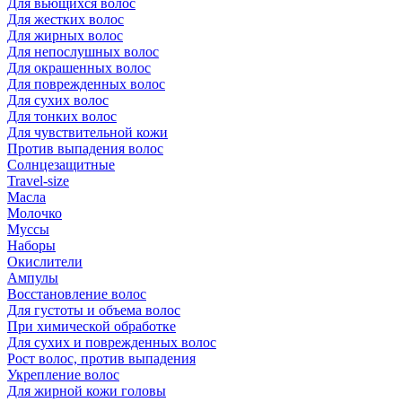
Для вьющихся волос
Для жестких волос
Для жирных волос
Для непослушных волос
Для окрашенных волос
Для поврежденных волос
Для сухих волос
Для тонких волос
Для чувствительной кожи
Против выпадения волос
Солнцезащитные
Travel-size
Масла
Молочко
Муссы
Наборы
Окислители
Ампулы
Восстановление волос
Для густоты и объема волос
При химической обработке
Для сухих и поврежденных волос
Рост волос, против выпадения
Укрепление волос
Для жирной кожи головы