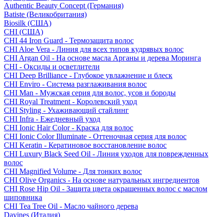
Authentic Beauty Concept (Германия)
Batiste (Великобритания)
Biosilk (США)
CHI (США)
CHI 44 Iron Guard - Термозащита волос
CHI Aloe Vera - Линия для всех типов кудрявых волос
CHI Argan Oil - На основе масла Арганы и дерева Моринга
CHI - Оксиды и осветлители
CHI Deep Brilliance - Глубокое увлажнение и блеск
CHI Enviro - Система разглаживания волос
CHI Man - Мужская серия для волос, усов и бороды
CHI Royal Treatment - Королевский уход
CHI Styling - Ухаживающий стайлинг
CHI Infra - Ежедневный уход
CHI Ionic Hair Color - Краска для волос
CHI Ionic Color Illuminate - Оттеночная серия для волос
CHI Keratin - Кератиновое восстановление волос
CHI Luxury Black Seed Oil - Линия уходов для поврежденных
волос
CHI Magnified Volume - Для тонких волос
CHI Olive Organics - На основе натуральных ингредиентов
CHI Rose Hip Oil - Защита цвета окрашенных волос с маслом
шиповника
CHI Tea Tree Oil - Масло чайного дерева
Davines (Италия)