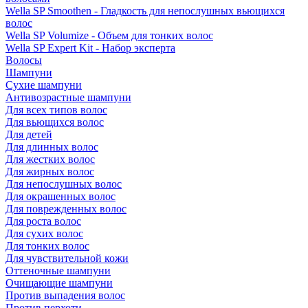
Wella SP Smoothen - Гладкость для непослушных вьющихся
волос
Wella SP Volumize - Объем для тонких волос
Wella SP Expert Kit - Набор эксперта
Волосы
Шампуни
Сухие шампуни
Антивозрастные шампуни
Для всех типов волос
Для вьющихся волос
Для детей
Для длинных волос
Для жестких волос
Для жирных волос
Для непослушных волос
Для окрашенных волос
Для поврежденных волос
Для роста волос
Для сухих волос
Для тонких волос
Для чувствительной кожи
Оттеночные шампуни
Очищающие шампуни
Против выпадения волос
Против перхоти