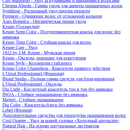
Curl Manifesto - Уход за кудрявыми и вьющимися волосами
Chroma Absolu - Гамма ухода для защиты окрашенных волос
Symbiose - Роскошный уход против перхоти
Premiere - Очищение волос от отложений кальция
Aura Botanica - Органическая линия ухода
Keune (Голландия)
Keune Semi Color - Полуперманентная краска для волос без
аммиака
Keune Tinta Color - Стойкая краска для волос
Keune Care - Уход
1922 by J.M. Keune - Мужская линия
Keune - Оксиды, порошки для осветления
Keune Style - Коллекция стайлинга
Keune Color Chameleon - Красители прямого действия
L'Oreal Professionnel (Франция)
Blond Studio - Полная гамма средств для блондирования
L'Oreal Professionnel - Оксиды
Dia Light - Кислотный краситель тон в тон без аммиака
INOA - Стойкое окрашивание без аммиака
Majirel - Стойкое окрашивание
Dia Color - Краситель-блеск без аммиака
Lebel (Япония)
Дополнительные средства для процедуры окрашивания волос
Cool Orange - Уход за кожей головы «Холодный апельсин»
Natural Hair - На основе натуральных экстрактов