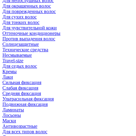
Для непослушных волос
Для окрашенных волос
Для поврежденных волос
Для сухих волос
Для тонких волос
Для чувствительной кожи
Оттеночные кондиционеры
Против выпадения волос
Солнцезащитные
Технические средства
Несмываемые
Travel-size
Для седых волос
Кремы
Лаки
Сильная фиксация
Слабая фиксация
Средняя фиксация
Ультрасильная фиксация
Подвижная фиксация
Ламинаты
Лосьоны
Маски
Антивозрастные
Для всех типов волос