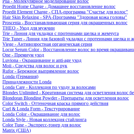
Plia - Молекулярное моделирование волос
Proedit Home Charge - Домашнее восстановление волос
Proedit Element Charge - СПА-программа "Счастье для волос"
Hair Skin Relaxing - SPA-Программа "Здоровая кожа головы"
Proscenia - Восстанавливающая серия для окрашенных волос
THEO - Уход для мужчин
Trie - Линия для укладки с протеинами шелка и жемчуга
Trie Tuner - Линия для базовой укладки с протеинами шелка и 
Viege - Антивозростная органическая серия
Locor Serum Color - Восстановление волос во время окрашиван
One - Премиум уход
Luviona - Окрашивание и anti-age уход
Moii - Средства для волос и рук
Rufor - Бережное выпрямление волос
Londa (Германия)
Принадлежности Londa
Londa Care - Коллекция по уходу за волосами
Blondes Unlimited - Креативная система для осветления волос б
Blondoran Blonding Powder - Препараты для осветления волос
Color Switch - Оттеночная краска прямого действия
Curl & Londa Form - Текстурирование
Londa Color - Окрашивание для волос
Londa Style - Новая коллекция стайлинга
Color Tune - Экспресс-тонер для волос
Matrix (США)