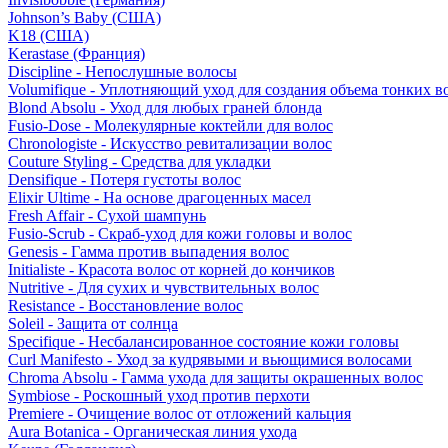
Johnson’s Baby (США)
K18 (США)
Kerastase (Франция)
Discipline - Непослушные волосы
Volumifique - Уплотняющий уход для создания объема тонких в
Blond Absolu - Уход для любых граней блонда
Fusio-Dose - Молекулярные коктейли для волос
Chronologiste - Искусство ревитализации волос
Couture Styling - Средства для укладки
Densifique - Потеря густоты волос
Elixir Ultime - На основе драгоценных масел
Fresh Affair - Сухой шампунь
Fusio-Scrub - Скраб-уход для кожи головы и волос
Genesis - Гамма против выпадения волос
Initialiste - Красота волос от корней до кончиков
Nutritive - Для сухих и чувствительных волос
Resistance - Восстановление волос
Soleil - Защита от солнца
Specifique - Несбалансированное состояние кожи головы
Curl Manifesto - Уход за кудрявыми и вьющимися волосами
Chroma Absolu - Гамма ухода для защиты окрашенных волос
Symbiose - Роскошный уход против перхоти
Premiere - Очищение волос от отложений кальция
Aura Botanica - Органическая линия ухода