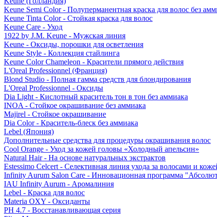
Keune (Голландия)
Keune Semi Color - Полуперманентная краска для волос без амм
Keune Tinta Color - Стойкая краска для волос
Keune Care - Уход
1922 by J.M. Keune - Мужская линия
Keune - Оксиды, порошки для осветления
Keune Style - Коллекция стайлинга
Keune Color Chameleon - Красители прямого действия
L'Oreal Professionnel (Франция)
Blond Studio - Полная гамма средств для блондирования
L'Oreal Professionnel - Оксиды
Dia Light - Кислотный краситель тон в тон без аммиака
INOA - Стойкое окрашивание без аммиака
Majirel - Стойкое окрашивание
Dia Color - Краситель-блеск без аммиака
Lebel (Япония)
Дополнительные средства для процедуры окрашивания волос
Cool Orange - Уход за кожей головы «Холодный апельсин»
Natural Hair - На основе натуральных экстрактов
Estessimo Celcert - Селективная линия ухода за волосами и кож
Infinity Aurum Salon Care - Инновационная программа "Абсолют
IAU Infinity Aurum - Аромалиния
Lebel - Краска для волос
Materia OXY - Оксиданты
PH 4.7 - Восстанавливающая серия