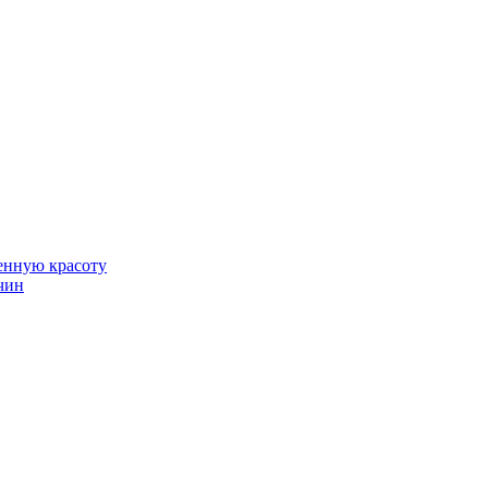
венную красоту
чин