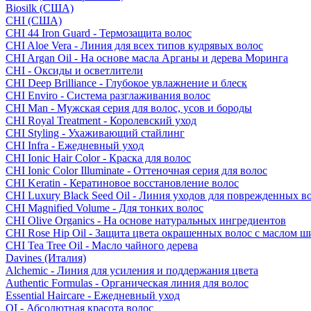
Biosilk (США)
CHI (США)
CHI 44 Iron Guard - Термозащита волос
CHI Aloe Vera - Линия для всех типов кудрявых волос
CHI Argan Oil - На основе масла Арганы и дерева Моринга
CHI - Оксиды и осветлители
CHI Deep Brilliance - Глубокое увлажнение и блеск
CHI Enviro - Система разглаживания волос
CHI Man - Мужская серия для волос, усов и бороды
CHI Royal Treatment - Королевский уход
CHI Styling - Ухаживающий стайлинг
CHI Infra - Ежедневный уход
CHI Ionic Hair Color - Краска для волос
CHI Ionic Color Illuminate - Оттеночная серия для волос
CHI Keratin - Кератиновое восстановление волос
CHI Luxury Black Seed Oil - Линия уходов для поврежденных в
CHI Magnified Volume - Для тонких волос
CHI Olive Organics - На основе натуральных ингредиентов
CHI Rose Hip Oil - Защита цвета окрашенных волос с маслом 
CHI Tea Tree Oil - Масло чайного дерева
Davines (Италия)
Alchemic - Линия для усиления и поддержания цвета
Authentic Formulas - Органическая линия для волос
Essential Haircare - Eжедневный уход
OI - Абсолютная красота волос