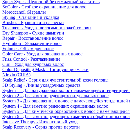
Super Sync - Щелочной безаммиачный краситель
SoColor - Стойкое окрашивание для волос
Moroccanoil (Израиль)
Styling - Стайлинг и укладка
Brushes - Брашинги и расчески
Treatment - Уход за волосами и кожей головы
Dry Shampoo - Сухие шампуни
Repair - Восстановление волос
Hydration - Увлажнение волос
Volume - Объем для волос
Color Care - Уход для окрашенных волос
Frizz Control - Разглаживание
Curl - Уход для кудрявых волос
Color Depositing Mask - Тонирующие маски
Nioxin (США)
Scalp Relief - Серия для чувствительной кожи головы
3D Styling - Линия укладочных средств
System 1 - Для натуральных волос с намечающейся тенденцией
System 2 - Для заметно редеющих натуральных волос
System 3 - Для окрашенных волос с намечающейся тенденцией
System 4 - Для заметно редеющих окрашенных волос
System 5 - Для химически обработанных волос с намечающейс
System 6 - Для заметно редеющих химически обработанных вол
Intensive Therapy - Интенсивный уход
Scalp Recovery - Серия против перхоти