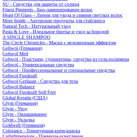
SU - Средства для защиты от солнца
Finest Pigments - Био-ламинирование волос
Heart Of Glass – Линия для ухода и сияния светлых волос
More Inside - Авторские продукты для стайлинга
Natural Tech - Натуральный уход
Pasta & Love - Идеальное бритье и уход за бородой
A SINGLE SHAMPOO
The Circle Chronicles - Маски с мгновенным эффектом
Gehwol (Германия)
Gehwol Med
Gehwol - Пластыри, супинаторы, средства из гель-полимера
Gehwol - Универсальные средства
Gehwol - Профессиональные и специальные средства
Gehwol Fusskraft
Gehwol Gerlasan - Средства для тела
Gehwol Balance
Gehwol Fusskraft Soft Feet
Global Keratin (США)
Glynt (Германия)
Glynt - Уход
Glynt - Окрашивание
Glynt - Укладка
Goldwell (Германия)
Colorance - Тонирующая крем-краска
Lightdimensions - Премиум-осветление