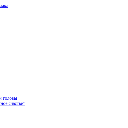
иака
ей головы
ное счастье"