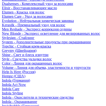
Dualsenses - Комплексный уход за волосами
Elixir - Восстанавливающее масло
Elumen - Краска для волос
Elumen Care - Уход за волосами
Evolution - Нейтральная химическая завивка
Kerasilk - Премиальный уход для волос
Men Reshade - Экспресс-коррекция седины
New Blonde - Экспресс осветление для мелированных волос
Stylesign - Стайлинг
System - Дополнительные продукты при окрашивании
Topchic - Стойкая крем-краска
Greymy (Швейцария)
Shine - Свет и блеск изнутри
Style - Средства укладки волос
Color - Линия для окрашенных волос
Volume - Линия для объема, эластичности и упругости
Help Is Here (Россия)
Hempz (США)
Indola (Германия)
Indola Act Now
Indola Care
Indola Styling
Indola - Окислители и технические средства
Indola - Окрашивание
Invisibobble (Германия)