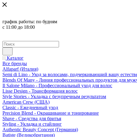
график работы:
по будням
с 11:00 до 18:00
Каталог
Все бренды
Alfaparf (Италия)
Semi di Lino - Уход за волосами, подчеркивающий вашу естест
Blends Of Many - Линия профессиональных продуктов для муж
Il Salone Milano - Профессиональный уход для волос
Lisse Design - Трансформация волос
Style Stories - Укладка с безупречным результатом
American Crew (США)
Classic - Ежедневный уход
Precision Blend - Окрашивание и тонирование
Shave - Средства для бритья
Styling - Укладка и стайлинг
Authentic Beauty Concept (Германия)
Batiste (Великобритания)