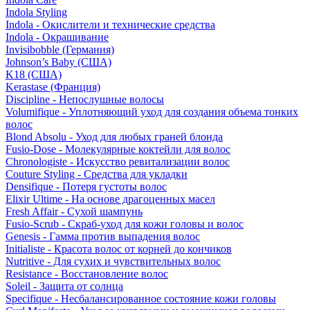
Indola Styling
Indola - Окислители и технические средства
Indola - Окрашивание
Invisibobble (Германия)
Johnson’s Baby (США)
K18 (США)
Kerastase (Франция)
Discipline - Непослушные волосы
Volumifique - Уплотняющий уход для создания объема тонких
волос
Blond Absolu - Уход для любых граней блонда
Fusio-Dose - Молекулярные коктейли для волос
Chronologiste - Искусство ревитализации волос
Couture Styling - Средства для укладки
Densifique - Потеря густоты волос
Elixir Ultime - На основе драгоценных масел
Fresh Affair - Сухой шампунь
Fusio-Scrub - Скраб-уход для кожи головы и волос
Genesis - Гамма против выпадения волос
Initialiste - Красота волос от корней до кончиков
Nutritive - Для сухих и чувствительных волос
Resistance - Восстановление волос
Soleil - Защита от солнца
Specifique - Несбалансированное состояние кожи головы