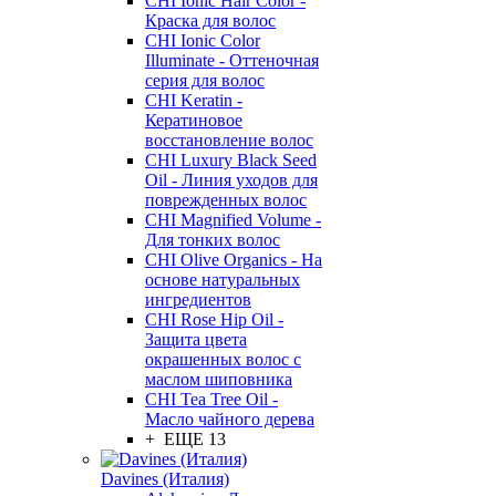
CHI Ionic Hair Color -
Краска для волос
CHI Ionic Color
Illuminate - Оттеночная
серия для волос
CHI Keratin -
Кератиновое
восстановление волос
CHI Luxury Black Seed
Oil - Линия уходов для
поврежденных волос
CHI Magnified Volume -
Для тонких волос
CHI Olive Organics - На
основе натуральных
ингредиентов
CHI Rose Hip Oil -
Защита цвета
окрашенных волос с
маслом шиповника
CHI Tea Tree Oil -
Масло чайного дерева
+ ЕЩЕ 13
Davines (Италия)