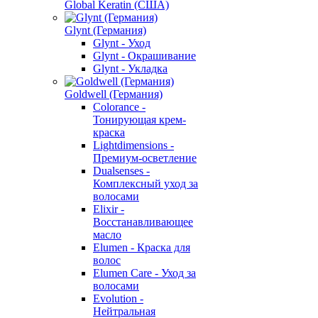
Global Keratin (США)
Glynt (Германия)
Glynt - Уход
Glynt - Окрашивание
Glynt - Укладка
Goldwell (Германия)
Colorance -
Тонирующая крем-
краска
Lightdimensions -
Премиум-осветление
Dualsenses -
Комплексный уход за
волосами
Elixir -
Восстанавливающее
масло
Elumen - Краска для
волос
Elumen Care - Уход за
волосами
Evolution -
Нейтральная