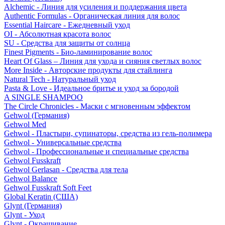
Alchemic - Линия для усиления и поддержания цвета
Authentic Formulas - Органическая линия для волос
Essential Haircare - Eжедневный уход
OI - Абсолютная красота волос
SU - Средства для защиты от солнца
Finest Pigments - Био-ламинирование волос
Heart Of Glass – Линия для ухода и сияния светлых волос
More Inside - Авторские продукты для стайлинга
Natural Tech - Натуральный уход
Pasta & Love - Идеальное бритье и уход за бородой
A SINGLE SHAMPOO
The Circle Chronicles - Маски с мгновенным эффектом
Gehwol (Германия)
Gehwol Med
Gehwol - Пластыри, супинаторы, средства из гель-полимера
Gehwol - Универсальные средства
Gehwol - Профессиональные и специальные средства
Gehwol Fusskraft
Gehwol Gerlasan - Средства для тела
Gehwol Balance
Gehwol Fusskraft Soft Feet
Global Keratin (США)
Glynt (Германия)
Glynt - Уход
Glynt - Окрашивание