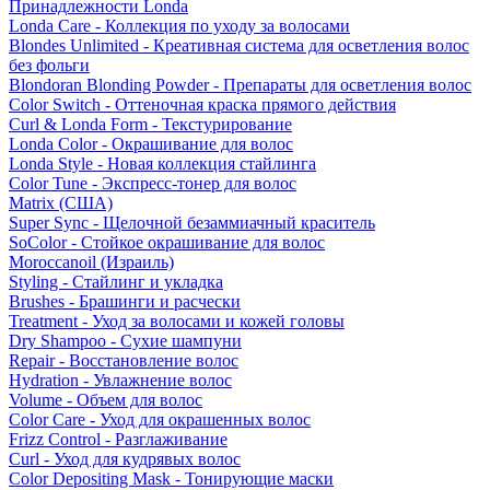
Принадлежности Londa
Londa Care - Коллекция по уходу за волосами
Blondes Unlimited - Креативная система для осветления волос
без фольги
Blondoran Blonding Powder - Препараты для осветления волос
Color Switch - Оттеночная краска прямого действия
Curl & Londa Form - Текстурирование
Londa Color - Окрашивание для волос
Londa Style - Новая коллекция стайлинга
Color Tune - Экспресс-тонер для волос
Matrix (США)
Super Sync - Щелочной безаммиачный краситель
SoColor - Стойкое окрашивание для волос
Moroccanoil (Израиль)
Styling - Стайлинг и укладка
Brushes - Брашинги и расчески
Treatment - Уход за волосами и кожей головы
Dry Shampoo - Сухие шампуни
Repair - Восстановление волос
Hydration - Увлажнение волос
Volume - Объем для волос
Color Care - Уход для окрашенных волос
Frizz Control - Разглаживание
Curl - Уход для кудрявых волос
Color Depositing Mask - Тонирующие маски