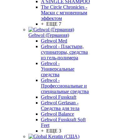
A SINGLE SHAMPOO
The Circle Chronicles -
Маски с мгновенным
эффектом
+ ЕЩЕ 7
Gehwol (Германия)
Gehwol Med
Gehwol - Пластыри,
супинаторы, средства
из гель-полимера
Gehwol -
Универсальные
средства
Gehwol -
Профессиональные и
специальные средства
Gehwol Fusskraft
Gehwol Gerlasan -
Средства для тела
Gehwol Balance
Gehwol Fusskraft Soft
Feet
+ ЕЩЕ 3