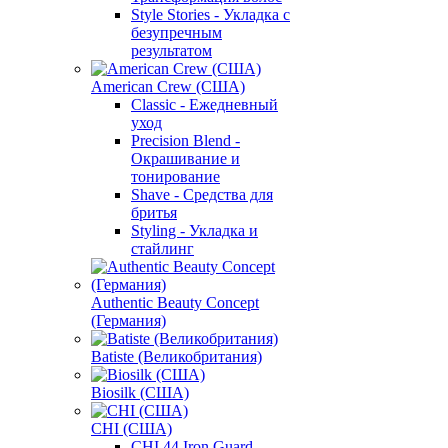
Style Stories - Укладка с
безупречным
результатом
American Crew (США)
Classic - Ежедневный
уход
Precision Blend -
Окрашивание и
тонирование
Shave - Средства для
бритья
Styling - Укладка и
стайлинг
Authentic Beauty Concept
(Германия)
Batiste (Великобритания)
Biosilk (США)
CHI (США)
CHI 44 Iron Guard -