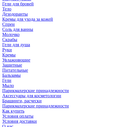
Гели для бровей
Тело
Дезодоранты
Кремы для ухода за кожей
Спреи
Соль для ванны
Молочко
Скрабы
Гели для душа
Руки
Кремы
Увлажняющие
Защитные
Питательные
Бальзамы
Гели
Мыло
Парикмахерские принадлежности
Аксессуары для косметологии
Брашинги, расчески
Парикмахерские принадлежности
Как купить
Условия оплаты
Условия доставки
О нас