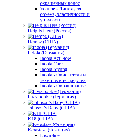
окрашенных волос
Volume - Линия для
объема, эластичности и
упругости
Help Is Here (Россия)
Hempz (США)
Indola (Германия)
Indola Act Now
Indola Care
Indola Styling
Indola - Окислители и
технические средства
Indola - Окрашивание
Invisibobble (Германия)
Johnson’s Baby (США)
K18 (США)
Kerastase (Франция)
Discipline -