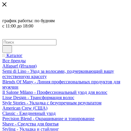
график работы:
по будням
с 11:00 до 18:00
Каталог
Все бренды
Alfaparf (Италия)
Semi di Lino - Уход за волосами, подчеркивающий вашу
естественную красоту
Blends Of Many - Линия профессиональных продуктов для
мужчин
Il Salone Milano - Профессиональный уход для волос
Lisse Design - Трансформация волос
Style Stories - Укладка с безупречным результатом
American Crew (США)
Classic - Ежедневный уход
Precision Blend - Окрашивание и тонирование
Shave - Средства для бритья
Styling - Укладка и стайлинг