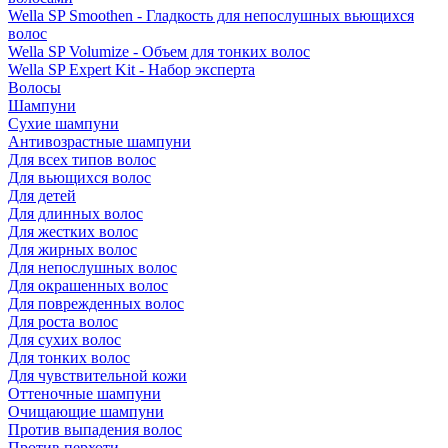
Wella SP Smoothen - Гладкость для непослушных вьющихся
волос
Wella SP Volumize - Объем для тонких волос
Wella SP Expert Kit - Набор эксперта
Волосы
Шампуни
Сухие шампуни
Антивозрастные шампуни
Для всех типов волос
Для вьющихся волос
Для детей
Для длинных волос
Для жестких волос
Для жирных волос
Для непослушных волос
Для окрашенных волос
Для поврежденных волос
Для роста волос
Для сухих волос
Для тонких волос
Для чувствительной кожи
Оттеночные шампуни
Очищающие шампуни
Против выпадения волос
Против перхоти