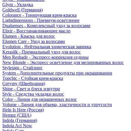
Glynt - Укладка
Goldwell (Германия)
Colorance - Тонирующая крем-краска
Lightdimensions - Премиум-осветление
Dualsenses - Комплексный уход за волосами
Elixir - Восстанавливающее масло
Elumen - Краска для волос
Elumen Care - Уход за волосами
Evolution - Нейтральная химическая завивка
Kerasilk - Премиальный уход для волос
Men Reshade - Экспресс-коррекция седины
New Blonde - Экспресс осветление для мелированных волос
Stylesign - Стайлинг
System - Дополнительные продукты при окрашивании
Topchic - Стойкая крем-краска
Greymy (Швейцария)
Shine - Свет и блеск изнутри
Style - Средства укладки волос
Color - Линия для окрашенных волос
Volume - Линия для объема, эластичности и упругости
Help Is Here (Россия)
Hempz (США)
Indola (Германия)
Indola Act Now
Indola Care