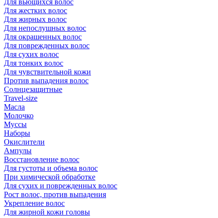
Для вьющихся волос
Для жестких волос
Для жирных волос
Для непослушных волос
Для окрашенных волос
Для поврежденных волос
Для сухих волос
Для тонких волос
Для чувствительной кожи
Против выпадения волос
Солнцезащитные
Travel-size
Масла
Молочко
Муссы
Наборы
Окислители
Ампулы
Восстановление волос
Для густоты и объема волос
При химической обработке
Для сухих и поврежденных волос
Рост волос, против выпадения
Укрепление волос
Для жирной кожи головы