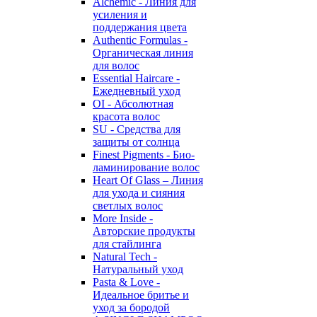
Alchemic - Линия для
усиления и
поддержания цвета
Authentic Formulas -
Органическая линия
для волос
Essential Haircare -
Eжедневный уход
OI - Абсолютная
красота волос
SU - Средства для
защиты от солнца
Finest Pigments - Био-
ламинирование волос
Heart Of Glass – Линия
для ухода и сияния
светлых волос
More Inside -
Авторские продукты
для стайлинга
Natural Tech -
Натуральный уход
Pasta & Love -
Идеальное бритье и
уход за бородой