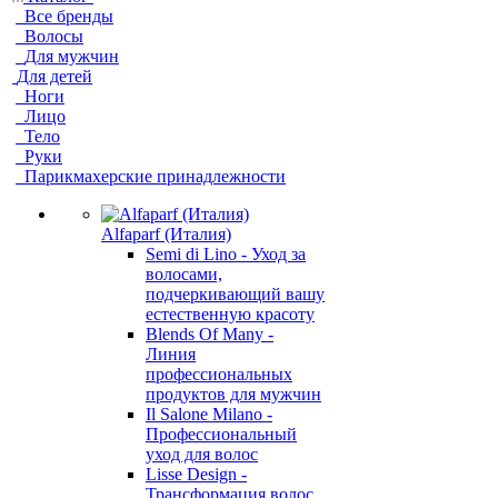
Все бренды
Волосы
Для мужчин
Для детей
Ноги
Лицо
Тело
Руки
Парикмахерские принадлежности
Alfaparf (Италия)
Semi di Lino - Уход за
волосами,
подчеркивающий вашу
естественную красоту
Blends Of Many -
Линия
профессиональных
продуктов для мужчин
Il Salone Milano -
Профессиональный
уход для волос
Lisse Design -
Трансформация волос