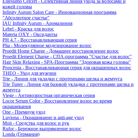
Estessimo Celcert - Селективная линия ухода за волосами и
кожей головы
Infinity Aurum Salon Care - Инновационная программа
"Абсолютное счастье"
IAU Infinity Aurum - Аромалиния
Lebel - Краска для волос
Materia OXY - Оксиданты
PH 4.7 - Восстанавливающая серия
Plia - Молекулярное моделирование волос
Proedit Home Charge - Домашнее восстановление волос
Proedit Element Charge - СПА-программа "Счастье для волос"
Hair Skin Relaxing - SPA-Программа "Здоровая кожа головы"
Proscenia - Восстанавливающая серия для окрашенных волос
THEO - Уход для мужчин
Trie - Линия для укладки с протеинами шелка и жемчуга
Trie Tuner - Линия для базовой укладки с протеинами шелка и
жемчуга
Viege - Антивозростная органическая серия
Locor Serum Color - Восстановление волос во время
окрашивания
One - Премиум уход
Luviona - Окрашивание и anti-age уход
Moii - Средства для волос и рук
Rufor - Бережное выпрямление волос
Londa (Германия)