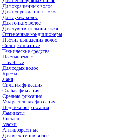
Для непослушных волос
Для окрашенных волос
Для поврежденных волос
Для сухих волос
Для тонких волос
Для чувствительной кожи
Оттеночные кондиционеры
Против выпадения волос
Солнцезащитные
Технические средства
Несмываемые
Travel-size
Для седых волос
Кремы
Лаки
Сильная фиксация
Слабая фиксация
Средняя фиксация
Ультрасильная фиксация
Подвижная фиксация
Ламинаты
Лосьоны
Маски
Антивозрастные
Для всех типов волос