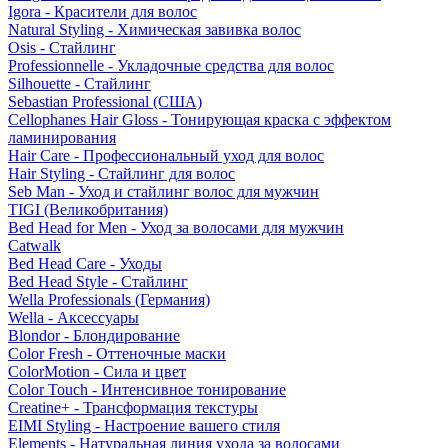
Igora - Красители для волос
Natural Styling - Химическая завивка волос
Osis - Стайлинг
Professionnelle - Укладочные средства для волос
Silhouette - Стайлинг
Sebastian Professional (США)
Cellophanes Hair Gloss - Тонирующая краска с эффектом
ламинирования
Hair Care - Профессиональный уход для волос
Hair Styling - Стайлинг для волос
Seb Man - Уход и стайлинг волос для мужчин
TIGI (Великобритания)
Bed Head for Men - Уход за волосами для мужчин
Catwalk
Bed Head Care - Уходы
Bed Head Style - Стайлинг
Wella Professionals (Германия)
Wella - Аксессуары
Blondor - Блондирование
Color Fresh - Оттеночные маски
ColorMotion - Сила и цвет
Color Touch - Интенсивное тонирование
Creatine+ - Трансформация текстуры
EIMI Styling - Настроение вашего стиля
Elements - Натуральная линия ухода за волосами