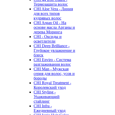
Термозащита волос
CHI Aloe Vera - Линия
для всех типов
кудрявых волос
CHI Argan Oil - На
основе масла Арганы и
дерева Моринга
CHI - Оксиды и
осветлители
CHI Deep Brilliance -
Глубокое увлажнение и
блеск
CHI Enviro - Система
разглаживания волос
CHI Man - Мужская
серия для волос, усов и
бороды
CHI Royal Treatment -
Королевский уход
CHI Styling -
Ухаживающий
стайлинг
CHI Infra -
Ежедневный уход