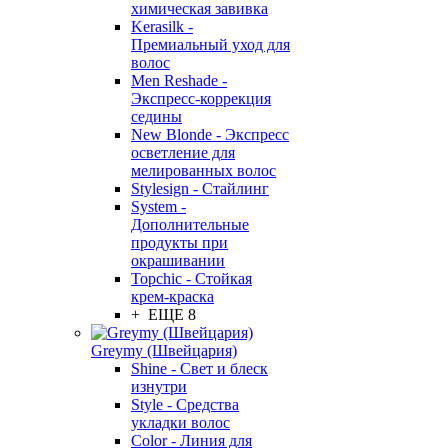
химическая завивка
Kerasilk -
Премиальный уход для
волос
Men Reshade -
Экспресс-коррекция
седины
New Blonde - Экспресс
осветление для
мелированных волос
Stylesign - Стайлинг
System -
Дополнительные
продукты при
окрашивании
Topchic - Стойкая
крем-краска
+ ЕЩЕ 8
Greymy (Швейцария)
Shine - Свет и блеск
изнутри
Style - Средства
укладки волос
Color - Линия для