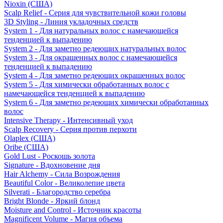
Nioxin (США)
Scalp Relief - Серия для чувствительной кожи головы
3D Styling - Линия укладочных средств
System 1 - Для натуральных волос с намечающейся
тенденцией к выпадению
System 2 - Для заметно редеющих натуральных волос
System 3 - Для окрашенных волос с намечающейся
тенденцией к выпадению
System 4 - Для заметно редеющих окрашенных волос
System 5 - Для химически обработанных волос с
намечающейся тенденцией к выпадению
System 6 - Для заметно редеющих химически обработанных
волос
Intensive Therapy - Интенсивный уход
Scalp Recovery - Серия против перхоти
Olaplex (США)
Oribe (США)
Gold Lust - Роскошь золота
Signature - Вдохновение дня
Hair Alchemy - Сила Возрождения
Beautiful Color - Великолепие цвета
Silverati - Благородство серебра
Bright Blonde - Яркий блонд
Moisture and Control - Источник красоты
Magnificent Volume - Магия объема