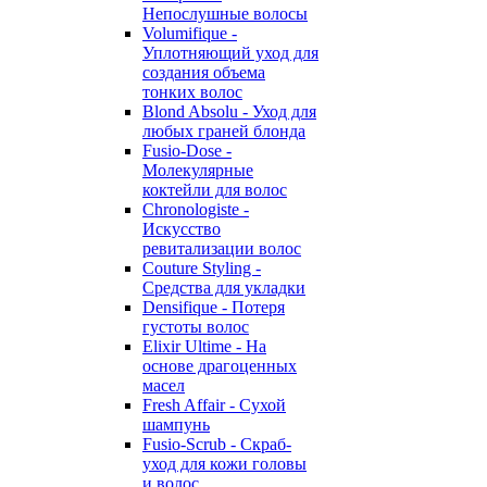
Непослушные волосы
Volumifique -
Уплотняющий уход для
создания объема
тонких волос
Blond Absolu - Уход для
любых граней блонда
Fusio-Dose -
Молекулярные
коктейли для волос
Chronologiste -
Искусство
ревитализации волос
Couture Styling -
Средства для укладки
Densifique - Потеря
густоты волос
Elixir Ultime - На
основе драгоценных
масел
Fresh Affair - Сухой
шампунь
Fusio-Scrub - Скраб-
уход для кожи головы
и волос