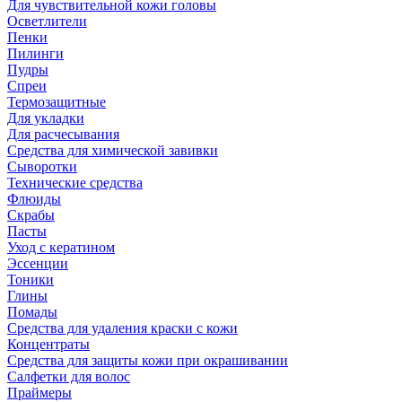
Для чувствительной кожи головы
Осветлители
Пенки
Пилинги
Пудры
Спреи
Термозащитные
Для укладки
Для расчесывания
Средства для химической завивки
Сыворотки
Технические средства
Флюиды
Скрабы
Пасты
Уход с кератином
Эссенции
Тоники
Глины
Помады
Средства для удаления краски с кожи
Концентраты
Средства для защиты кожи при окрашивании
Салфетки для волос
Праймеры