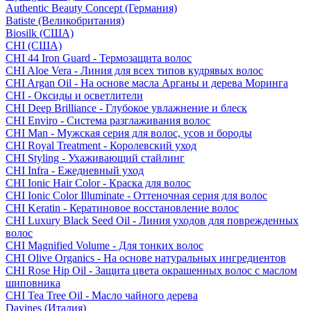
Authentic Beauty Concept (Германия)
Batiste (Великобритания)
Biosilk (США)
CHI (США)
CHI 44 Iron Guard - Термозащита волос
CHI Aloe Vera - Линия для всех типов кудрявых волос
CHI Argan Oil - На основе масла Арганы и дерева Моринга
CHI - Оксиды и осветлители
CHI Deep Brilliance - Глубокое увлажнение и блеск
CHI Enviro - Система разглаживания волос
CHI Man - Мужская серия для волос, усов и бороды
CHI Royal Treatment - Королевский уход
CHI Styling - Ухаживающий стайлинг
CHI Infra - Ежедневный уход
CHI Ionic Hair Color - Краска для волос
CHI Ionic Color Illuminate - Оттеночная серия для волос
CHI Keratin - Кератиновое восстановление волос
CHI Luxury Black Seed Oil - Линия уходов для поврежденных
волос
CHI Magnified Volume - Для тонких волос
CHI Olive Organics - На основе натуральных ингредиентов
CHI Rose Hip Oil - Защита цвета окрашенных волос с маслом
шиповника
CHI Tea Tree Oil - Масло чайного дерева
Davines (Италия)