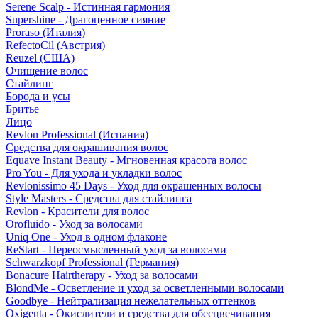
Serene Scalp - Истинная гармония
Supershine - Драгоценное сияние
Proraso (Италия)
RefectoCil (Австрия)
Reuzel (США)
Очищение волос
Стайлинг
Борода и усы
Бритье
Лицо
Revlon Professional (Испания)
Средства для окрашивания волос
Equave Instant Beauty - Мгновенная красота волос
Pro You - Для ухода и укладки волос
Revlonissimo 45 Days - Уход для окрашенных волосы
Style Masters - Средства для стайлинга
Revlon - Красители для волос
Orofluido - Уход за волосами
Uniq One - Уход в одном флаконе
ReStart - Переосмысленный уход за волосами
Schwarzkopf Professional (Германия)
Bonacure Hairtherapy - Уход за волосами
BlondMe - Осветление и уход за осветленными волосами
Goodbye - Нейтрализация нежелательных оттенков
Oxigenta - Окислители и средства для обесцвечивания