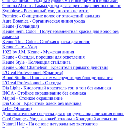
Curl Manifesto - Уход за кудрявыми и вьющимися волосами
Chroma Absolu - Гамма ухода для защиты окрашенных волос
Symbiose - Роскошный уход против перхоти
Premiere - Очищение волос от отложений кальция
Aura Botanica - Органическая линия ухода
Keune (Голландия)
Keune Semi Color - Полуперманентная краска для волос без
аммиака
Keune Tinta Color - Стойкая краска для волос
Keune Care - Уход
1922 by J.M. Keune - Мужская линия
Keune - Оксиды, порошки для осветления
Keune Style - Коллекция стайлинга
Keune Color Chameleon - Красители прямого действия
L'Oreal Professionnel (Франция)
Blond Studio - Полная гамма средств для блондирования
L'Oreal Professionnel - Оксиды
Dia Light - Кислотный краситель тон в тон без аммиака
INOA - Стойкое окрашивание без аммиака
Majirel - Стойкое окрашивание
Dia Color - Краситель-блеск без аммиака
Lebel (Япония)
Дополнительные средства для процедуры окрашивания волос
Cool Orange - Уход за кожей головы «Холодный апельсин»
Natural Hair - На основе натуральных экстрактов