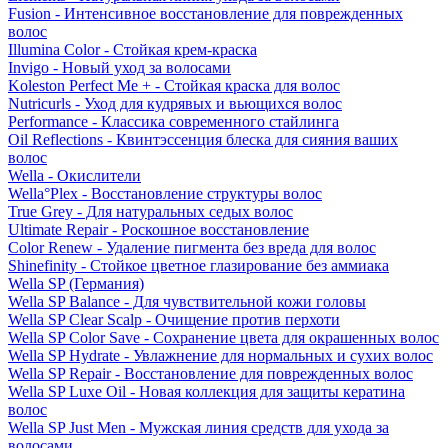
Fusion - Интенсивное восстановление для поврежденных
волос
Illumina Color - Стойкая крем-краска
Invigo - Новый уход за волосами
Koleston Perfect Me + - Стойкая краска для волос
Nutricurls - Уход для кудрявых и вьющихся волос
Performance - Классика современного стайлинга
Oil Reflections - Квинтэссенция блеска для сияния ваших
волос
Wella - Окислители
Wella°Plex - Восстановление структуры волос
True Grey - Для натуральных седых волос
Ultimate Repair - Роскошное восстановление
Color Renew - Удаление пигмента без вреда для волос
Shinefinity - Стойкое цветное глазирование без аммиака
Wella SP (Германия)
Wella SP Balance - Для чувствительной кожи головы
Wella SP Clear Scalp - Очищение против перхоти
Wella SP Color Save - Сохранение цвета для окрашенных волос
Wella SP Hydrate - Увлажнение для нормальных и сухих волос
Wella SP Repair - Восстановление для поврежденных волос
Wella SP Luxe Oil - Новая коллекция для защиты кератина
волос
Wella SP Just Men - Мужская линия средств для ухода за
волосами