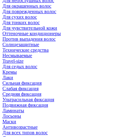
Для непослушных волос
Для окрашенных волос
Для поврежденных волос
Для сухих волос
Для тонких волос
Для чувствительной кожи
Оттеночные кондиционеры
Против выпадения волос
Солнцезащитные
Технические средства
Несмываемые
Travel-size
Для седых волос
Кремы
Лаки
Сильная фиксация
Слабая фиксация
Средняя фиксация
Ультрасильная фиксация
Подвижная фиксация
Ламинаты
Лосьоны
Маски
Антивозрастные
Для всех типов волос