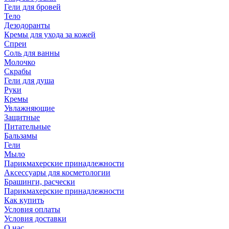
Гели для бровей
Тело
Дезодоранты
Кремы для ухода за кожей
Спреи
Соль для ванны
Молочко
Скрабы
Гели для душа
Руки
Кремы
Увлажняющие
Защитные
Питательные
Бальзамы
Гели
Мыло
Парикмахерские принадлежности
Аксессуары для косметологии
Брашинги, расчески
Парикмахерские принадлежности
Как купить
Условия оплаты
Условия доставки
О нас