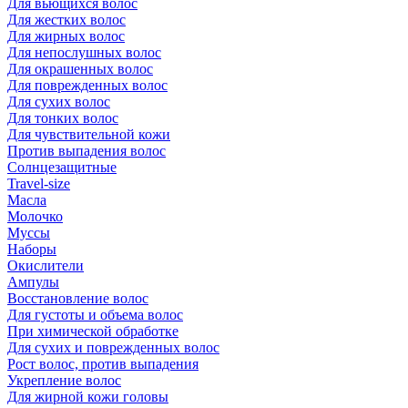
Для вьющихся волос
Для жестких волос
Для жирных волос
Для непослушных волос
Для окрашенных волос
Для поврежденных волос
Для сухих волос
Для тонких волос
Для чувствительной кожи
Против выпадения волос
Солнцезащитные
Travel-size
Масла
Молочко
Муссы
Наборы
Окислители
Ампулы
Восстановление волос
Для густоты и объема волос
При химической обработке
Для сухих и поврежденных волос
Рост волос, против выпадения
Укрепление волос
Для жирной кожи головы