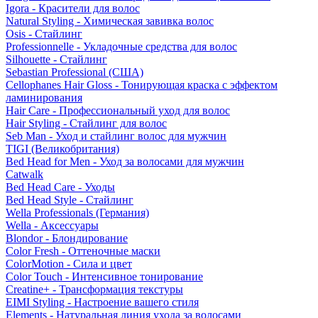
Igora - Красители для волос
Natural Styling - Химическая завивка волос
Osis - Стайлинг
Professionnelle - Укладочные средства для волос
Silhouette - Стайлинг
Sebastian Professional (США)
Cellophanes Hair Gloss - Тонирующая краска с эффектом
ламинирования
Hair Care - Профессиональный уход для волос
Hair Styling - Стайлинг для волос
Seb Man - Уход и стайлинг волос для мужчин
TIGI (Великобритания)
Bed Head for Men - Уход за волосами для мужчин
Catwalk
Bed Head Care - Уходы
Bed Head Style - Стайлинг
Wella Professionals (Германия)
Wella - Аксессуары
Blondor - Блондирование
Color Fresh - Оттеночные маски
ColorMotion - Сила и цвет
Color Touch - Интенсивное тонирование
Creatine+ - Трансформация текстуры
EIMI Styling - Настроение вашего стиля
Elements - Натуральная линия ухода за волосами