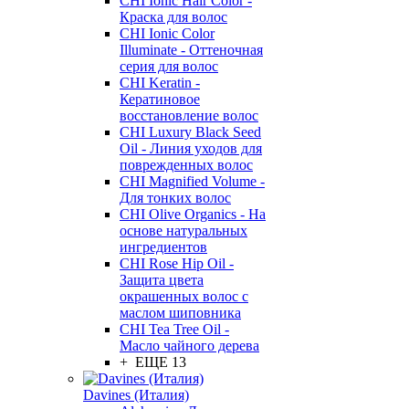
CHI Ionic Hair Color -
Краска для волос
CHI Ionic Color
Illuminate - Оттеночная
серия для волос
CHI Keratin -
Кератиновое
восстановление волос
CHI Luxury Black Seed
Oil - Линия уходов для
поврежденных волос
CHI Magnified Volume -
Для тонких волос
CHI Olive Organics - На
основе натуральных
ингредиентов
CHI Rose Hip Oil -
Защита цвета
окрашенных волос с
маслом шиповника
CHI Tea Tree Oil -
Масло чайного дерева
+ ЕЩЕ 13
Davines (Италия)