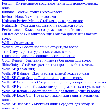
Fusion - Интенсивное восстановление для поврежденных
волос
Illumina Color - Стойкая крем-краска
Invigo - Новый уход за волосами
Koleston Perfect Me + - Стойкая краска для волос
Nutricurls - Уход для кудрявых и вьющихся волос
Performance - Классика современного стайлинга
Oil Reflections - Квинтэссенция блеска для сияния ваших
волос
Wella - Окислители
Wella°Plex - Восстановление структуры волос
True Grey - Для натуральных седых волос
Ultimate Repair - Роскошное восстановление
Color Renew - Удаление пигмента без вреда для волос
Shinefinity - Стойкое цветное глазирование без аммиака
Wella SP (Германия)
Wella SP Balance - Для чувствительной кожи головы
Wella SP Clear Scalp - Очищение против перхоти
Wella SP Color Save - Сохранение цвета для окрашенных волос
Wella SP Hydrate - Увлажнение для нормальных и сухих волос
Wella SP Repair - Восстановление для поврежденных волос
Wella SP Luxe Oil - Новая коллекция для защиты кератина
волос
Wella SP Just Men - Мужская линия средств для ухода за
волосами