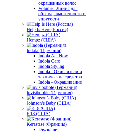
окрашенных волос
Volume - Линия для
объема, эластичности и
упругости
Help Is Here (Россия)
Hempz (США)
Indola (Германия)
Indola Act Now
Indola Care
Indola Styling
Indola - Окислители и
технические средства
Indola - Окрашивание
Invisibobble (Германия)
Johnson’s Baby (США)
K18 (США)
Kerastase (Франция)
Discipline -