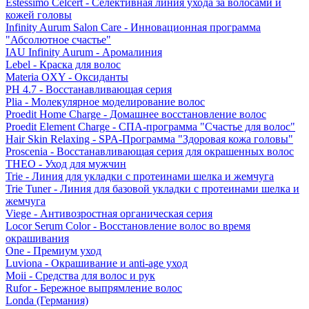
Estessimo Celcert - Селективная линия ухода за волосами и
кожей головы
Infinity Aurum Salon Care - Инновационная программа
"Абсолютное счастье"
IAU Infinity Aurum - Аромалиния
Lebel - Краска для волос
Materia OXY - Оксиданты
PH 4.7 - Восстанавливающая серия
Plia - Молекулярное моделирование волос
Proedit Home Charge - Домашнее восстановление волос
Proedit Element Charge - СПА-программа "Счастье для волос"
Hair Skin Relaxing - SPA-Программа "Здоровая кожа головы"
Proscenia - Восстанавливающая серия для окрашенных волос
THEO - Уход для мужчин
Trie - Линия для укладки с протеинами шелка и жемчуга
Trie Tuner - Линия для базовой укладки с протеинами шелка и
жемчуга
Viege - Антивозростная органическая серия
Locor Serum Color - Восстановление волос во время
окрашивания
One - Премиум уход
Luviona - Окрашивание и anti-age уход
Moii - Средства для волос и рук
Rufor - Бережное выпрямление волос
Londa (Германия)