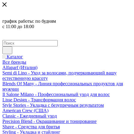
график работы:
по будням
с 11:00 до 18:00
Каталог
Все бренды
Alfaparf (Италия)
Semi di Lino - Уход за волосами, подчеркивающий вашу
естественную красоту
Blends Of Many - Линия профессиональных продуктов для
мужчин
Il Salone Milano - Профессиональный уход для волос
Lisse Design - Трансформация волос
Style Stories - Укладка с безупречным результатом
American Crew (США)
Classic - Ежедневный уход
Precision Blend - Окрашивание и тонирование
Shave - Средства для бритья
Styling - Укладка и стайлинг