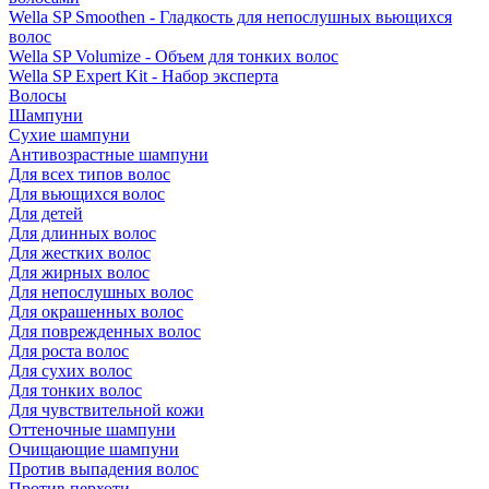
Wella SP Smoothen - Гладкость для непослушных вьющихся
волос
Wella SP Volumize - Объем для тонких волос
Wella SP Expert Kit - Набор эксперта
Волосы
Шампуни
Сухие шампуни
Антивозрастные шампуни
Для всех типов волос
Для вьющихся волос
Для детей
Для длинных волос
Для жестких волос
Для жирных волос
Для непослушных волос
Для окрашенных волос
Для поврежденных волос
Для роста волос
Для сухих волос
Для тонких волос
Для чувствительной кожи
Оттеночные шампуни
Очищающие шампуни
Против выпадения волос
Против перхоти