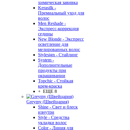
химическая завивка
Kerasilk -
Премиальный уход для
волос
Men Reshade -
Экспресс-коррекция
седины
New Blonde - Экспресс
осветление для
мелированных волос
Stylesign - Стайлинг
System -
Дополнительные
продукты при
окрашивании
Topchic - Стойкая
крем-краска
+ ЕЩЕ 8
Greymy (Швейцария)
Shine - Свет и блеск
изнутри
Style - Средства
укладки волос
Color - Линия для