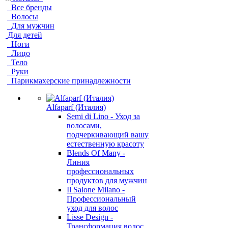
Все бренды
Волосы
Для мужчин
Для детей
Ноги
Лицо
Тело
Руки
Парикмахерские принадлежности
Alfaparf (Италия)
Semi di Lino - Уход за
волосами,
подчеркивающий вашу
естественную красоту
Blends Of Many -
Линия
профессиональных
продуктов для мужчин
Il Salone Milano -
Профессиональный
уход для волос
Lisse Design -
Трансформация волос