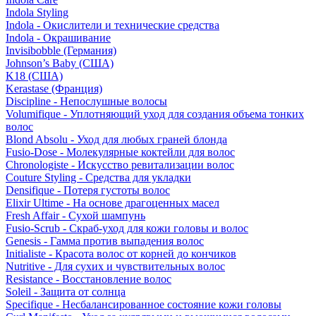
Indola Styling
Indola - Окислители и технические средства
Indola - Окрашивание
Invisibobble (Германия)
Johnson’s Baby (США)
K18 (США)
Kerastase (Франция)
Discipline - Непослушные волосы
Volumifique - Уплотняющий уход для создания объема тонких
волос
Blond Absolu - Уход для любых граней блонда
Fusio-Dose - Молекулярные коктейли для волос
Chronologiste - Искусство ревитализации волос
Couture Styling - Средства для укладки
Densifique - Потеря густоты волос
Elixir Ultime - На основе драгоценных масел
Fresh Affair - Сухой шампунь
Fusio-Scrub - Скраб-уход для кожи головы и волос
Genesis - Гамма против выпадения волос
Initialiste - Красота волос от корней до кончиков
Nutritive - Для сухих и чувствительных волос
Resistance - Восстановление волос
Soleil - Защита от солнца
Specifique - Несбалансированное состояние кожи головы