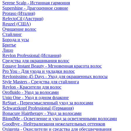
Serene Scalp - Истинная гармония
Supershine - Драгоценное сияние
Proraso (Италия)
RefectoCil (Австрия)
Reuzel (США)
Очищение волос
Стайлинг
Борода и усы
Бритье
Лицо
Revlon Professional (Испания)
Средства для окрашивания волос
Equave Instant Beauty - Мгновенная красота волос
Pro You - Для ухода и укладки волос
Revlonissimo 45 Days - Уход для окрашенных волосы
Style Masters - Средства для стайлинга
Revlon - Красители для волос
Orofluido - Уход за волосами
Uniq One - Уход в одном флаконе
ReStart - Переосмысленный уход за волосами
Schwarzkopf Professional (Германия)
Bonacure Hairtherapy - Уход за волосами
BlondMe - Осветление и уход за осветленными волосами
Goodbye - Нейтрализация нежелательных оттенков
Oxigenta - Окислители и средства для обесцвечивания