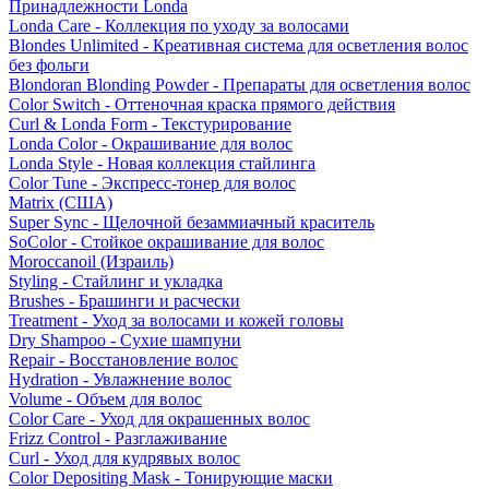
Принадлежности Londa
Londa Care - Коллекция по уходу за волосами
Blondes Unlimited - Креативная система для осветления волос
без фольги
Blondoran Blonding Powder - Препараты для осветления волос
Color Switch - Оттеночная краска прямого действия
Curl & Londa Form - Текстурирование
Londa Color - Окрашивание для волос
Londa Style - Новая коллекция стайлинга
Color Tune - Экспресс-тонер для волос
Matrix (США)
Super Sync - Щелочной безаммиачный краситель
SoColor - Стойкое окрашивание для волос
Moroccanoil (Израиль)
Styling - Стайлинг и укладка
Brushes - Брашинги и расчески
Treatment - Уход за волосами и кожей головы
Dry Shampoo - Сухие шампуни
Repair - Восстановление волос
Hydration - Увлажнение волос
Volume - Объем для волос
Color Care - Уход для окрашенных волос
Frizz Control - Разглаживание
Curl - Уход для кудрявых волос
Color Depositing Mask - Тонирующие маски