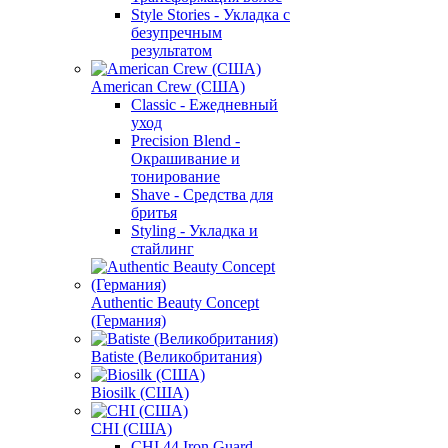
Style Stories - Укладка с
безупречным
результатом
American Crew (США)
Classic - Ежедневный
уход
Precision Blend -
Окрашивание и
тонирование
Shave - Средства для
бритья
Styling - Укладка и
стайлинг
Authentic Beauty Concept
(Германия)
Batiste (Великобритания)
Biosilk (США)
CHI (США)
CHI 44 Iron Guard -