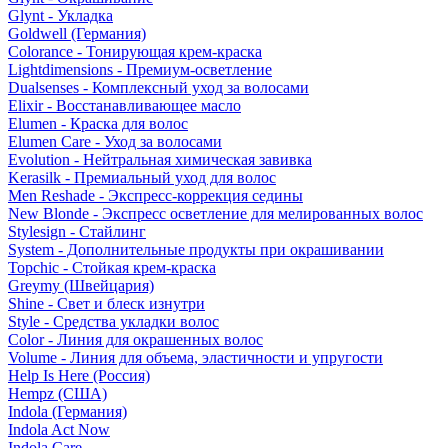
Glynt - Укладка
Goldwell (Германия)
Colorance - Тонирующая крем-краска
Lightdimensions - Премиум-осветление
Dualsenses - Комплексный уход за волосами
Elixir - Восстанавливающее масло
Elumen - Краска для волос
Elumen Care - Уход за волосами
Evolution - Нейтральная химическая завивка
Kerasilk - Премиальный уход для волос
Men Reshade - Экспресс-коррекция седины
New Blonde - Экспресс осветление для мелированных волос
Stylesign - Стайлинг
System - Дополнительные продукты при окрашивании
Topchic - Стойкая крем-краска
Greymy (Швейцария)
Shine - Свет и блеск изнутри
Style - Средства укладки волос
Color - Линия для окрашенных волос
Volume - Линия для объема, эластичности и упругости
Help Is Here (Россия)
Hempz (США)
Indola (Германия)
Indola Act Now
Indola Care