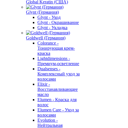
Global Keratin (США)
Glynt (Германия)
Glynt - Уход
Glynt - Окрашивание
Glynt - Укладка
Goldwell (Германия)
Colorance -
Тонирующая крем-
краска
Lightdimensions -
Премиум-осветление
Dualsenses -
Комплексный уход за
волосами
Elixir -
Восстанавливающее
масло
Elumen - Краска для
волос
Elumen Care - Уход за
волосами
Evolution -
Нейтральная