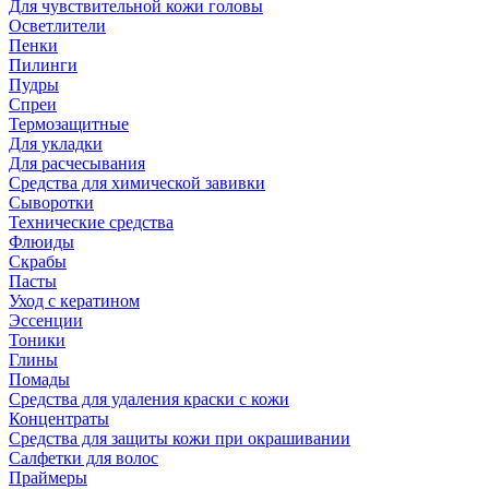
Для чувствительной кожи головы
Осветлители
Пенки
Пилинги
Пудры
Спреи
Термозащитные
Для укладки
Для расчесывания
Средства для химической завивки
Сыворотки
Технические средства
Флюиды
Скрабы
Пасты
Уход с кератином
Эссенции
Тоники
Глины
Помады
Средства для удаления краски с кожи
Концентраты
Средства для защиты кожи при окрашивании
Салфетки для волос
Праймеры