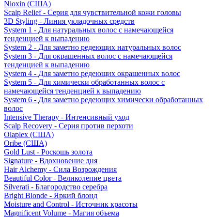
Nioxin (США)
Scalp Relief - Серия для чувствительной кожи головы
3D Styling - Линия укладочных средств
System 1 - Для натуральных волос с намечающейся
тенденцией к выпадению
System 2 - Для заметно редеющих натуральных волос
System 3 - Для окрашенных волос с намечающейся
тенденцией к выпадению
System 4 - Для заметно редеющих окрашенных волос
System 5 - Для химически обработанных волос с
намечающейся тенденцией к выпадению
System 6 - Для заметно редеющих химически обработанных
волос
Intensive Therapy - Интенсивный уход
Scalp Recovery - Серия против перхоти
Olaplex (США)
Oribe (США)
Gold Lust - Роскошь золота
Signature - Вдохновение дня
Hair Alchemy - Сила Возрождения
Beautiful Color - Великолепие цвета
Silverati - Благородство серебра
Bright Blonde - Яркий блонд
Moisture and Control - Источник красоты
Magnificent Volume - Магия объема