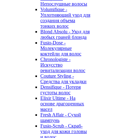
Непослушные волосы
Volumifique -
Уплотняющий уход для
создания объема
тонких волос
Blond Absolu - Уход для
любых граней блонда
Fusio-Dose -
Молекулярные
коктейли для волос
Chronologiste -
Искусство
ревитализации волос
Couture Styling -
Средства для укладки
Densifique - Потеря
густоты волос
Elixir Ultime - На
основе драгоценных
масел
Fresh Affair - Сухой
шампунь
Fusio-Scrub - Скраб-
уход для кожи головы
и волос