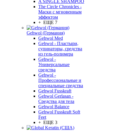
A SINGLE SHAMPOO
The Circle Chronicles -
Маски с мгновенным
эффектом
+ ЕЩЕ 7
Gehwol (Германия)
Gehwol Med
Gehwol - Пластыри,
супинаторы, средства
из гель-полимера
Gehwol -
Универсальные
средства
Gehwol -
Профессиональные и
специальные средства
Gehwol Fusskraft
Gehwol Gerlasan -
Средства для тела
Gehwol Balance
Gehwol Fusskraft Soft
Feet
+ ЕЩЕ 3