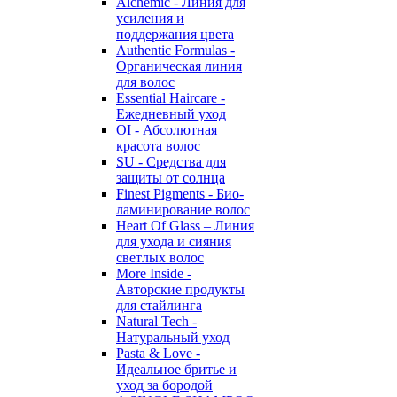
Alchemic - Линия для
усиления и
поддержания цвета
Authentic Formulas -
Органическая линия
для волос
Essential Haircare -
Eжедневный уход
OI - Абсолютная
красота волос
SU - Средства для
защиты от солнца
Finest Pigments - Био-
ламинирование волос
Heart Of Glass – Линия
для ухода и сияния
светлых волос
More Inside -
Авторские продукты
для стайлинга
Natural Tech -
Натуральный уход
Pasta & Love -
Идеальное бритье и
уход за бородой