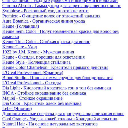
Curl Manifesto - Уход за кудрявыми и вьющимися волосами
Chroma Absolu - Гамма ухода для защиты окрашенных волос
Symbiose - Роскошный уход против перхоти
Premiere - Очищение волос от отложений кальция
Aura Botanica - Органическая линия ухода
Keune (Голландия)
Keune Semi Color - Полуперманентная краска для волос без
аммиака
Keune Tinta Color - Стойкая краска для волос
Keune Care - Уход
1922 by J.M. Keune - Мужская линия
Keune - Оксиды, порошки для осветления
Keune Style - Коллекция стайлинга
Keune Color Chameleon - Красители прямого действия
L'Oreal Professionnel (Франция)
Blond Studio - Полная гамма средств для блондирования
L'Oreal Professionnel - Оксиды
Dia Light - Кислотный краситель тон в тон без аммиака
INOA - Стойкое окрашивание без аммиака
Majirel - Стойкое окрашивание
Dia Color - Краситель-блеск без аммиака
Lebel (Япония)
Дополнительные средства для процедуры окрашивания волос
Cool Orange - Уход за кожей головы «Холодный апельсин»
Natural Hair - На основе натуральных экстрактов