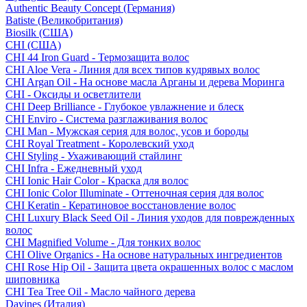
Authentic Beauty Concept (Германия)
Batiste (Великобритания)
Biosilk (США)
CHI (США)
CHI 44 Iron Guard - Термозащита волос
CHI Aloe Vera - Линия для всех типов кудрявых волос
CHI Argan Oil - На основе масла Арганы и дерева Моринга
CHI - Оксиды и осветлители
CHI Deep Brilliance - Глубокое увлажнение и блеск
CHI Enviro - Система разглаживания волос
CHI Man - Мужская серия для волос, усов и бороды
CHI Royal Treatment - Королевский уход
CHI Styling - Ухаживающий стайлинг
CHI Infra - Ежедневный уход
CHI Ionic Hair Color - Краска для волос
CHI Ionic Color Illuminate - Оттеночная серия для волос
CHI Keratin - Кератиновое восстановление волос
CHI Luxury Black Seed Oil - Линия уходов для поврежденных
волос
CHI Magnified Volume - Для тонких волос
CHI Olive Organics - На основе натуральных ингредиентов
CHI Rose Hip Oil - Защита цвета окрашенных волос с маслом
шиповника
CHI Tea Tree Oil - Масло чайного дерева
Davines (Италия)