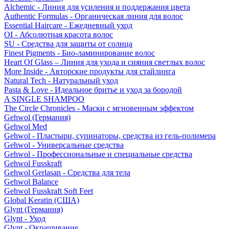
Alchemic - Линия для усиления и поддержания цвета
Authentic Formulas - Органическая линия для волос
Essential Haircare - Eжедневный уход
OI - Абсолютная красота волос
SU - Средства для защиты от солнца
Finest Pigments - Био-ламинирование волос
Heart Of Glass – Линия для ухода и сияния светлых волос
More Inside - Авторские продукты для стайлинга
Natural Tech - Натуральный уход
Pasta & Love - Идеальное бритье и уход за бородой
A SINGLE SHAMPOO
The Circle Chronicles - Маски с мгновенным эффектом
Gehwol (Германия)
Gehwol Med
Gehwol - Пластыри, супинаторы, средства из гель-полимера
Gehwol - Универсальные средства
Gehwol - Профессиональные и специальные средства
Gehwol Fusskraft
Gehwol Gerlasan - Средства для тела
Gehwol Balance
Gehwol Fusskraft Soft Feet
Global Keratin (США)
Glynt (Германия)
Glynt - Уход
Glynt - Окрашивание