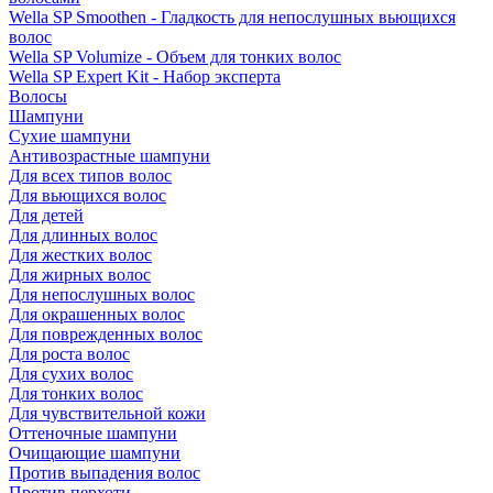
Wella SP Smoothen - Гладкость для непослушных вьющихся
волос
Wella SP Volumize - Объем для тонких волос
Wella SP Expert Kit - Набор эксперта
Волосы
Шампуни
Сухие шампуни
Антивозрастные шампуни
Для всех типов волос
Для вьющихся волос
Для детей
Для длинных волос
Для жестких волос
Для жирных волос
Для непослушных волос
Для окрашенных волос
Для поврежденных волос
Для роста волос
Для сухих волос
Для тонких волос
Для чувствительной кожи
Оттеночные шампуни
Очищающие шампуни
Против выпадения волос
Против перхоти