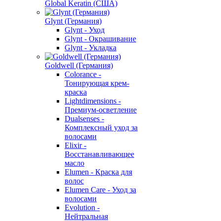
Global Keratin (США)
Glynt (Германия)
Glynt - Уход
Glynt - Окрашивание
Glynt - Укладка
Goldwell (Германия)
Colorance -
Тонирующая крем-
краска
Lightdimensions -
Премиум-осветление
Dualsenses -
Комплексный уход за
волосами
Elixir -
Восстанавливающее
масло
Elumen - Краска для
волос
Elumen Care - Уход за
волосами
Evolution -
Нейтральная