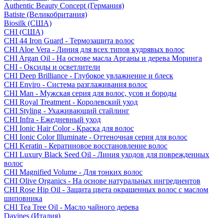
Authentic Beauty Concept (Германия)
Batiste (Великобритания)
Biosilk (США)
CHI (США)
CHI 44 Iron Guard - Термозащита волос
CHI Aloe Vera - Линия для всех типов кудрявых волос
CHI Argan Oil - На основе масла Арганы и дерева Моринга
CHI - Оксиды и осветлители
CHI Deep Brilliance - Глубокое увлажнение и блеск
CHI Enviro - Система разглаживания волос
CHI Man - Мужская серия для волос, усов и бороды
CHI Royal Treatment - Королевский уход
CHI Styling - Ухаживающий стайлинг
CHI Infra - Ежедневный уход
CHI Ionic Hair Color - Краска для волос
CHI Ionic Color Illuminate - Оттеночная серия для волос
CHI Keratin - Кератиновое восстановление волос
CHI Luxury Black Seed Oil - Линия уходов для поврежденных
волос
CHI Magnified Volume - Для тонких волос
CHI Olive Organics - На основе натуральных ингредиентов
CHI Rose Hip Oil - Защита цвета окрашенных волос с маслом
шиповника
CHI Tea Tree Oil - Масло чайного дерева
Davines (Италия)