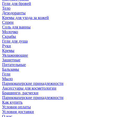
Гели для бровей
Тело
Дезодоранты
Кремы для ухода за кожей
Спреи
Соль для ванны
Молочко
Скрабы
Гели для душа
Руки
Кремы
Увлажняющие
Защитные
Питательные
Бальзамы
Гели
Мыло
Парикмахерские принадлежности
Аксессуары для косметологии
Брашинги, расчески
Парикмахерские принадлежности
Как купить
Условия оплаты
Условия доставки
О нас