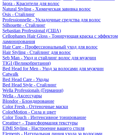
Igora - Красители для волос
Natural Styling - Химическая завивка волос
Osis - Стайлинг
Professionnelle - Укладочные средства для волос
Silhouette - Стайлинг
Sebastian Professional (США)
Cellophanes Hair Gloss - Тонирующая краска с эффектом
ламинирования
Hair Care - Профессиональный уход для волос
Hair Styling - Стайлинг для волос
Seb Man - Уход и стайлинг волос для мужчин
TIGI (Великобритания)
Bed Head for Men - Уход за волосами для мужчин
Catwalk
Bed Head Care - Уходы
Bed Head Style - Стайлинг
Wella Professionals (Германия)
Wella - Аксессуары
Blondor - Блондирование
Color Fresh - Оттеночные маски
ColorMotion - Сила и цвет
Color Touch - Интенсивное тонирование
Creatine+ - Трансформация текстуры
EIMI Styling - Настроение вашего стиля
Elements - Натуральная линия ухода за волосами