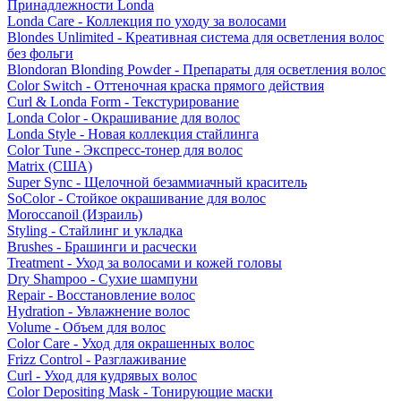
Принадлежности Londa
Londa Care - Коллекция по уходу за волосами
Blondes Unlimited - Креативная система для осветления волос
без фольги
Blondoran Blonding Powder - Препараты для осветления волос
Color Switch - Оттеночная краска прямого действия
Curl & Londa Form - Текстурирование
Londa Color - Окрашивание для волос
Londa Style - Новая коллекция стайлинга
Color Tune - Экспресс-тонер для волос
Matrix (США)
Super Sync - Щелочной безаммиачный краситель
SoColor - Стойкое окрашивание для волос
Moroccanoil (Израиль)
Styling - Стайлинг и укладка
Brushes - Брашинги и расчески
Treatment - Уход за волосами и кожей головы
Dry Shampoo - Сухие шампуни
Repair - Восстановление волос
Hydration - Увлажнение волос
Volume - Объем для волос
Color Care - Уход для окрашенных волос
Frizz Control - Разглаживание
Curl - Уход для кудрявых волос
Color Depositing Mask - Тонирующие маски