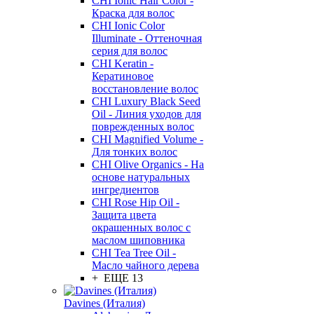
CHI Ionic Hair Color -
Краска для волос
CHI Ionic Color
Illuminate - Оттеночная
серия для волос
CHI Keratin -
Кератиновое
восстановление волос
CHI Luxury Black Seed
Oil - Линия уходов для
поврежденных волос
CHI Magnified Volume -
Для тонких волос
CHI Olive Organics - На
основе натуральных
ингредиентов
CHI Rose Hip Oil -
Защита цвета
окрашенных волос с
маслом шиповника
CHI Tea Tree Oil -
Масло чайного дерева
+ ЕЩЕ 13
Davines (Италия)