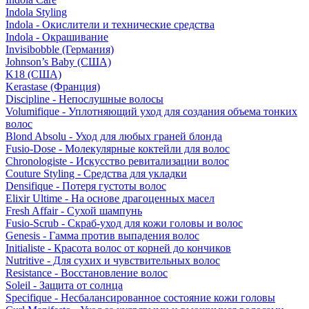
Indola Styling
Indola - Окислители и технические средства
Indola - Окрашивание
Invisibobble (Германия)
Johnson’s Baby (США)
K18 (США)
Kerastase (Франция)
Discipline - Непослушные волосы
Volumifique - Уплотняющий уход для создания объема тонких
волос
Blond Absolu - Уход для любых граней блонда
Fusio-Dose - Молекулярные коктейли для волос
Chronologiste - Искусство ревитализации волос
Couture Styling - Средства для укладки
Densifique - Потеря густоты волос
Elixir Ultime - На основе драгоценных масел
Fresh Affair - Сухой шампунь
Fusio-Scrub - Скраб-уход для кожи головы и волос
Genesis - Гамма против выпадения волос
Initialiste - Красота волос от корней до кончиков
Nutritive - Для сухих и чувствительных волос
Resistance - Восстановление волос
Soleil - Защита от солнца
Specifique - Несбалансированное состояние кожи головы