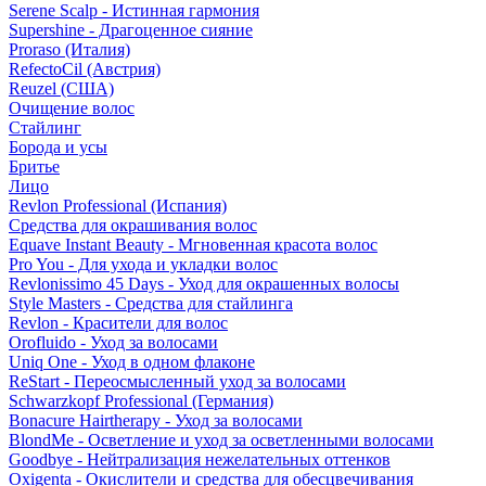
Serene Scalp - Истинная гармония
Supershine - Драгоценное сияние
Proraso (Италия)
RefectoCil (Австрия)
Reuzel (США)
Очищение волос
Стайлинг
Борода и усы
Бритье
Лицо
Revlon Professional (Испания)
Средства для окрашивания волос
Equave Instant Beauty - Мгновенная красота волос
Pro You - Для ухода и укладки волос
Revlonissimo 45 Days - Уход для окрашенных волосы
Style Masters - Средства для стайлинга
Revlon - Красители для волос
Orofluido - Уход за волосами
Uniq One - Уход в одном флаконе
ReStart - Переосмысленный уход за волосами
Schwarzkopf Professional (Германия)
Bonacure Hairtherapy - Уход за волосами
BlondMe - Осветление и уход за осветленными волосами
Goodbye - Нейтрализация нежелательных оттенков
Oxigenta - Окислители и средства для обесцвечивания