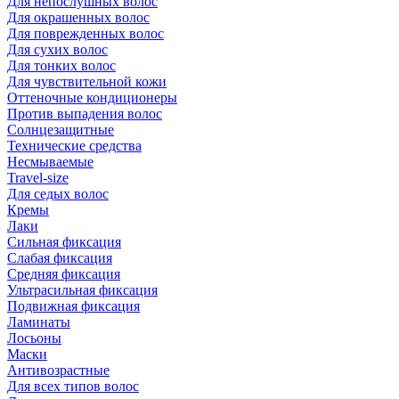
Для непослушных волос
Для окрашенных волос
Для поврежденных волос
Для сухих волос
Для тонких волос
Для чувствительной кожи
Оттеночные кондиционеры
Против выпадения волос
Солнцезащитные
Технические средства
Несмываемые
Travel-size
Для седых волос
Кремы
Лаки
Сильная фиксация
Слабая фиксация
Средняя фиксация
Ультрасильная фиксация
Подвижная фиксация
Ламинаты
Лосьоны
Маски
Антивозрастные
Для всех типов волос