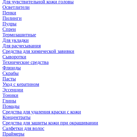
Для чувствительной кожи головы
Осветлители
Пенки
Пилинги
Пудры
Спреи
Термозащитные
Для укладки
Для расчесывания
Средства для химической завивки
Сыворотки
Технические средства
Флюиды
Скрабы
Пасты
Уход с кератином
Эссенции
Тоники
Глины
Помады
Средства для удаления краски с кожи
Концентраты
Средства для защиты кожи при окрашивании
Салфетки для волос
Праймеры