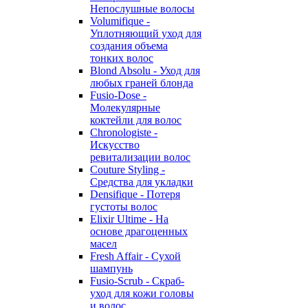
Непослушные волосы
Volumifique -
Уплотняющий уход для
создания объема
тонких волос
Blond Absolu - Уход для
любых граней блонда
Fusio-Dose -
Молекулярные
коктейли для волос
Chronologiste -
Искусство
ревитализации волос
Couture Styling -
Средства для укладки
Densifique - Потеря
густоты волос
Elixir Ultime - На
основе драгоценных
масел
Fresh Affair - Сухой
шампунь
Fusio-Scrub - Скраб-
уход для кожи головы
и волос