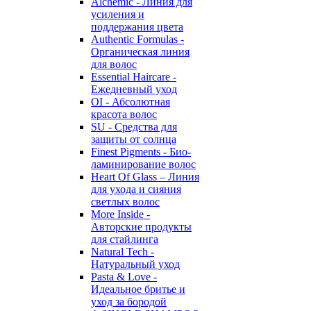
Alchemic - Линия для
усиления и
поддержания цвета
Authentic Formulas -
Органическая линия
для волос
Essential Haircare -
Eжедневный уход
OI - Абсолютная
красота волос
SU - Средства для
защиты от солнца
Finest Pigments - Био-
ламинирование волос
Heart Of Glass – Линия
для ухода и сияния
светлых волос
More Inside -
Авторские продукты
для стайлинга
Natural Tech -
Натуральный уход
Pasta & Love -
Идеальное бритье и
уход за бородой