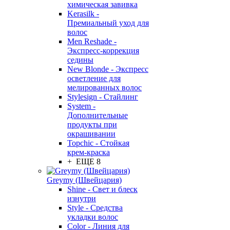
химическая завивка
Kerasilk -
Премиальный уход для
волос
Men Reshade -
Экспресс-коррекция
седины
New Blonde - Экспресс
осветление для
мелированных волос
Stylesign - Стайлинг
System -
Дополнительные
продукты при
окрашивании
Topchic - Стойкая
крем-краска
+ ЕЩЕ 8
Greymy (Швейцария)
Shine - Свет и блеск
изнутри
Style - Средства
укладки волос
Color - Линия для