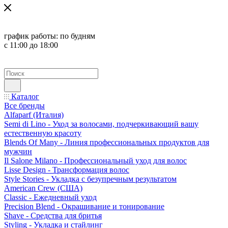
график работы:
по будням
с 11:00 до 18:00
Каталог
Все бренды
Alfaparf (Италия)
Semi di Lino - Уход за волосами, подчеркивающий вашу
естественную красоту
Blends Of Many - Линия профессиональных продуктов для
мужчин
Il Salone Milano - Профессиональный уход для волос
Lisse Design - Трансформация волос
Style Stories - Укладка с безупречным результатом
American Crew (США)
Classic - Ежедневный уход
Precision Blend - Окрашивание и тонирование
Shave - Средства для бритья
Styling - Укладка и стайлинг