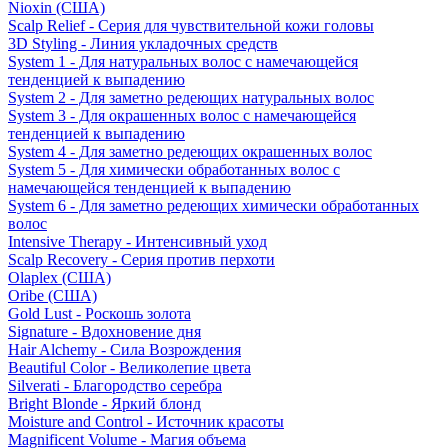
Nioxin (США)
Scalp Relief - Серия для чувствительной кожи головы
3D Styling - Линия укладочных средств
System 1 - Для натуральных волос с намечающейся
тенденцией к выпадению
System 2 - Для заметно редеющих натуральных волос
System 3 - Для окрашенных волос с намечающейся
тенденцией к выпадению
System 4 - Для заметно редеющих окрашенных волос
System 5 - Для химически обработанных волос с
намечающейся тенденцией к выпадению
System 6 - Для заметно редеющих химически обработанных
волос
Intensive Therapy - Интенсивный уход
Scalp Recovery - Серия против перхоти
Olaplex (США)
Oribe (США)
Gold Lust - Роскошь золота
Signature - Вдохновение дня
Hair Alchemy - Сила Возрождения
Beautiful Color - Великолепие цвета
Silverati - Благородство серебра
Bright Blonde - Яркий блонд
Moisture and Control - Источник красоты
Magnificent Volume - Магия объема