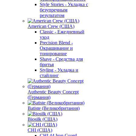
Style Stories - Укладка с
безупречным
результатом
American Crew (США)
Classic - Ежедневный
уход
Precision Blend -
Окрашивание и
тонирование
Shave - Средства для
бритья
Styling - Укладка и
стайлинг
Authentic Beauty Concept
(Германия)
Batiste (Великобритания)
Biosilk (США)
CHI (США)
CHI 44 Iron Guard -