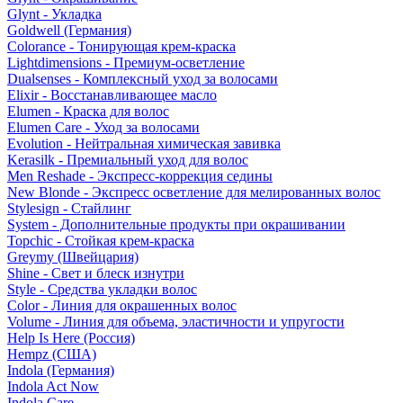
Glynt - Укладка
Goldwell (Германия)
Colorance - Тонирующая крем-краска
Lightdimensions - Премиум-осветление
Dualsenses - Комплексный уход за волосами
Elixir - Восстанавливающее масло
Elumen - Краска для волос
Elumen Care - Уход за волосами
Evolution - Нейтральная химическая завивка
Kerasilk - Премиальный уход для волос
Men Reshade - Экспресс-коррекция седины
New Blonde - Экспресс осветление для мелированных волос
Stylesign - Стайлинг
System - Дополнительные продукты при окрашивании
Topchic - Стойкая крем-краска
Greymy (Швейцария)
Shine - Свет и блеск изнутри
Style - Средства укладки волос
Color - Линия для окрашенных волос
Volume - Линия для объема, эластичности и упругости
Help Is Here (Россия)
Hempz (США)
Indola (Германия)
Indola Act Now
Indola Care