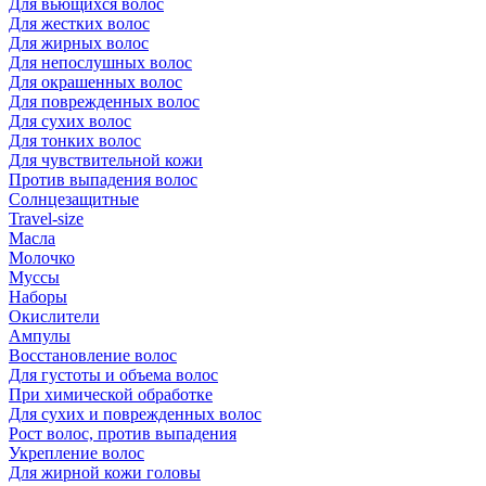
Для вьющихся волос
Для жестких волос
Для жирных волос
Для непослушных волос
Для окрашенных волос
Для поврежденных волос
Для сухих волос
Для тонких волос
Для чувствительной кожи
Против выпадения волос
Солнцезащитные
Travel-size
Масла
Молочко
Муссы
Наборы
Окислители
Ампулы
Восстановление волос
Для густоты и объема волос
При химической обработке
Для сухих и поврежденных волос
Рост волос, против выпадения
Укрепление волос
Для жирной кожи головы