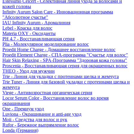
Estessimo Celcert - Селективная линия ухода за волосами и
кожей головы
Infinity Aurum Salon Care - Инновационная программа
"Абсолютное счастье"
IAU Infinity Aurum - Аромалиния
Lebel - Краска для волос
Materia OXY - Оксиданты
PH 4.7 - Восстанавливающая серия
Plia - Молекулярное моделирование волос
Proedit Home Charge - Домашнее восстановление волос
Proedit Element Charge - СПА-программа "Счастье для волос"
Hair Skin Relaxing - SPA-Программа "Здоровая кожа головы"
Proscenia - Восстанавливающая серия для окрашенных волос
THEO - Уход для мужчин
Trie - Линия для укладки с протеинами шелка и жемчуга
Trie Tuner - Линия для базовой укладки с протеинами шелка и
жемчуга
Viege - Антивозростная органическая серия
Locor Serum Color - Восстановление волос во время
окрашивания
One - Премиум уход
Luviona - Окрашивание и anti-age уход
Moii - Средства для волос и рук
Rufor - Бережное выпрямление волос
Londa (Германия)