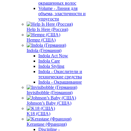
окрашенных волос
Volume - Линия для
объема, эластичности и
упругости
Help Is Here (Россия)
Hempz (США)
Indola (Германия)
Indola Act Now
Indola Care
Indola Styling
Indola - Окислители и
технические средства
Indola - Окрашивание
Invisibobble (Германия)
Johnson’s Baby (США)
K18 (США)
Kerastase (Франция)
Discipline -