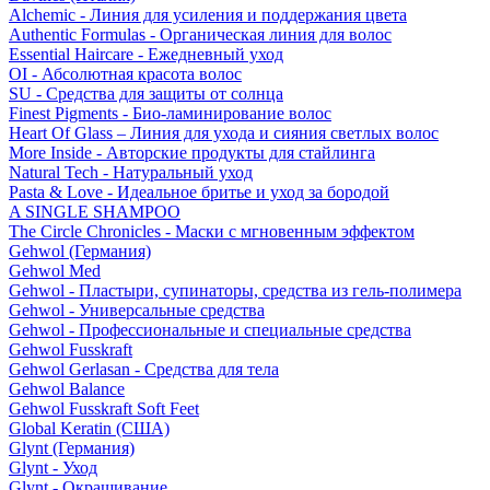
Alchemic - Линия для усиления и поддержания цвета
Authentic Formulas - Органическая линия для волос
Essential Haircare - Eжедневный уход
OI - Абсолютная красота волос
SU - Средства для защиты от солнца
Finest Pigments - Био-ламинирование волос
Heart Of Glass – Линия для ухода и сияния светлых волос
More Inside - Авторские продукты для стайлинга
Natural Tech - Натуральный уход
Pasta & Love - Идеальное бритье и уход за бородой
A SINGLE SHAMPOO
The Circle Chronicles - Маски с мгновенным эффектом
Gehwol (Германия)
Gehwol Med
Gehwol - Пластыри, супинаторы, средства из гель-полимера
Gehwol - Универсальные средства
Gehwol - Профессиональные и специальные средства
Gehwol Fusskraft
Gehwol Gerlasan - Средства для тела
Gehwol Balance
Gehwol Fusskraft Soft Feet
Global Keratin (США)
Glynt (Германия)
Glynt - Уход
Glynt - Окрашивание