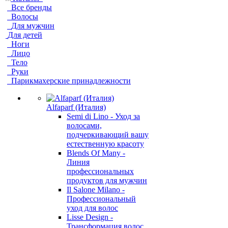
Все бренды
Волосы
Для мужчин
Для детей
Ноги
Лицо
Тело
Руки
Парикмахерские принадлежности
Alfaparf (Италия)
Semi di Lino - Уход за
волосами,
подчеркивающий вашу
естественную красоту
Blends Of Many -
Линия
профессиональных
продуктов для мужчин
Il Salone Milano -
Профессиональный
уход для волос
Lisse Design -
Трансформация волос