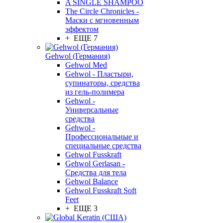
A SINGLE SHAMPOO
The Circle Chronicles -
Маски с мгновенным
эффектом
+ ЕЩЕ 7
Gehwol (Германия)
Gehwol Med
Gehwol - Пластыри,
супинаторы, средства
из гель-полимера
Gehwol -
Универсальные
средства
Gehwol -
Профессиональные и
специальные средства
Gehwol Fusskraft
Gehwol Gerlasan -
Средства для тела
Gehwol Balance
Gehwol Fusskraft Soft
Feet
+ ЕЩЕ 3