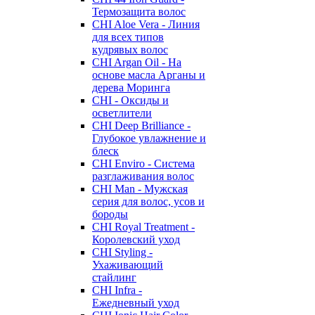
Термозащита волос
CHI Aloe Vera - Линия
для всех типов
кудрявых волос
CHI Argan Oil - На
основе масла Арганы и
дерева Моринга
CHI - Оксиды и
осветлители
CHI Deep Brilliance -
Глубокое увлажнение и
блеск
CHI Enviro - Система
разглаживания волос
CHI Man - Мужская
серия для волос, усов и
бороды
CHI Royal Treatment -
Королевский уход
CHI Styling -
Ухаживающий
стайлинг
CHI Infra -
Ежедневный уход