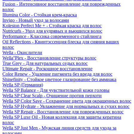
Fusion - Интенсивное восстановление для поврежденных
волос
Illumina Color - Стойкая крем-краска
Invigo - Новый уход за волосами
Koleston Perfect Me + - Стойкая краска для волос
Nutricurls - Уход для кудрявых и вьющихся волос
Performance - Классика современного стайлинга
Oil Reflections - Квинтэссенция блеска для сияния ваших
волос
Wella - Окислители
Wella°Plex - Восстановление структуры волос
True Grey - Для натуральных седых волос
Ultimate Repair - Роскошное восстановление
Color Renew - Удаление пигмента без вреда для волос
Shinefinity - Стойкое цветное глазирование без аммиака
Wella SP (Германия)
Wella SP Balance - Для чувствительной кожи головы
Wella SP Clear Scalp - Очищение против перхоти
Wella SP Color Save - Сохранение цвета для окрашенных волос
Wella SP Hydrate - Увлажнение для нормальных и сухих волос
Wella SP Repair - Восстановление для поврежденных волос
Wella SP Luxe Oil - Новая коллекция для защиты кератина
волос
Wella SP Just Men - Мужская линия средств для ухода за
волосами