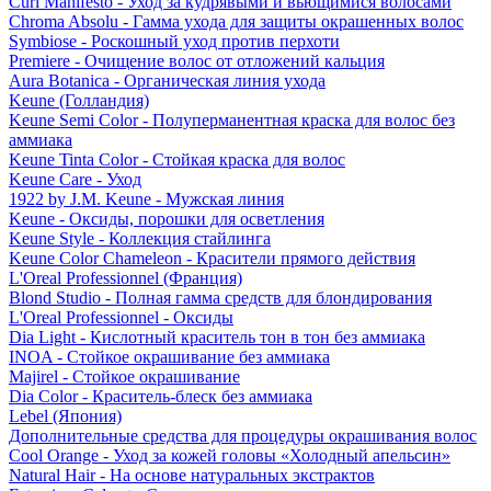
Curl Manifesto - Уход за кудрявыми и вьющимися волосами
Chroma Absolu - Гамма ухода для защиты окрашенных волос
Symbiose - Роскошный уход против перхоти
Premiere - Очищение волос от отложений кальция
Aura Botanica - Органическая линия ухода
Keune (Голландия)
Keune Semi Color - Полуперманентная краска для волос без
аммиака
Keune Tinta Color - Стойкая краска для волос
Keune Care - Уход
1922 by J.M. Keune - Мужская линия
Keune - Оксиды, порошки для осветления
Keune Style - Коллекция стайлинга
Keune Color Chameleon - Красители прямого действия
L'Oreal Professionnel (Франция)
Blond Studio - Полная гамма средств для блондирования
L'Oreal Professionnel - Оксиды
Dia Light - Кислотный краситель тон в тон без аммиака
INOA - Стойкое окрашивание без аммиака
Majirel - Стойкое окрашивание
Dia Color - Краситель-блеск без аммиака
Lebel (Япония)
Дополнительные средства для процедуры окрашивания волос
Cool Orange - Уход за кожей головы «Холодный апельсин»
Natural Hair - На основе натуральных экстрактов