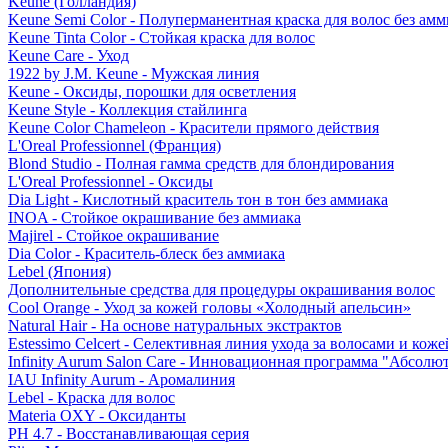
Keune (Голландия)
Keune Semi Color - Полуперманентная краска для волос без амм
Keune Tinta Color - Стойкая краска для волос
Keune Care - Уход
1922 by J.M. Keune - Мужская линия
Keune - Оксиды, порошки для осветления
Keune Style - Коллекция стайлинга
Keune Color Chameleon - Красители прямого действия
L'Oreal Professionnel (Франция)
Blond Studio - Полная гамма средств для блондирования
L'Oreal Professionnel - Оксиды
Dia Light - Кислотный краситель тон в тон без аммиака
INOA - Стойкое окрашивание без аммиака
Majirel - Стойкое окрашивание
Dia Color - Краситель-блеск без аммиака
Lebel (Япония)
Дополнительные средства для процедуры окрашивания волос
Cool Orange - Уход за кожей головы «Холодный апельсин»
Natural Hair - На основе натуральных экстрактов
Estessimo Celcert - Селективная линия ухода за волосами и кож
Infinity Aurum Salon Care - Инновационная программа "Абсолют
IAU Infinity Aurum - Аромалиния
Lebel - Краска для волос
Materia OXY - Оксиданты
PH 4.7 - Восстанавливающая серия