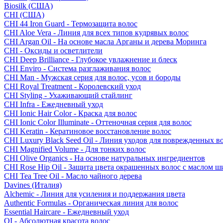
Biosilk (США)
CHI (США)
CHI 44 Iron Guard - Термозащита волос
CHI Aloe Vera - Линия для всех типов кудрявых волос
CHI Argan Oil - На основе масла Арганы и дерева Моринга
CHI - Оксиды и осветлители
CHI Deep Brilliance - Глубокое увлажнение и блеск
CHI Enviro - Система разглаживания волос
CHI Man - Мужская серия для волос, усов и бороды
CHI Royal Treatment - Королевский уход
CHI Styling - Ухаживающий стайлинг
CHI Infra - Ежедневный уход
CHI Ionic Hair Color - Краска для волос
CHI Ionic Color Illuminate - Оттеночная серия для волос
CHI Keratin - Кератиновое восстановление волос
CHI Luxury Black Seed Oil - Линия уходов для поврежденных в
CHI Magnified Volume - Для тонких волос
CHI Olive Organics - На основе натуральных ингредиентов
CHI Rose Hip Oil - Защита цвета окрашенных волос с маслом 
CHI Tea Tree Oil - Масло чайного дерева
Davines (Италия)
Alchemic - Линия для усиления и поддержания цвета
Authentic Formulas - Органическая линия для волос
Essential Haircare - Eжедневный уход
OI - Абсолютная красота волос