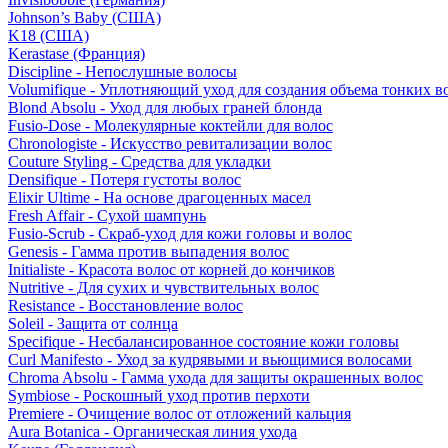
Johnson’s Baby (США)
K18 (США)
Kerastase (Франция)
Discipline - Непослушные волосы
Volumifique - Уплотняющий уход для создания объема тонких в
Blond Absolu - Уход для любых граней блонда
Fusio-Dose - Молекулярные коктейли для волос
Chronologiste - Искусство ревитализации волос
Couture Styling - Средства для укладки
Densifique - Потеря густоты волос
Elixir Ultime - На основе драгоценных масел
Fresh Affair - Сухой шампунь
Fusio-Scrub - Скраб-уход для кожи головы и волос
Genesis - Гамма против выпадения волос
Initialiste - Красота волос от корней до кончиков
Nutritive - Для сухих и чувствительных волос
Resistance - Восстановление волос
Soleil - Защита от солнца
Specifique - Несбалансированное состояние кожи головы
Curl Manifesto - Уход за кудрявыми и вьющимися волосами
Chroma Absolu - Гамма ухода для защиты окрашенных волос
Symbiose - Роскошный уход против перхоти
Premiere - Очищение волос от отложений кальция
Aura Botanica - Органическая линия ухода