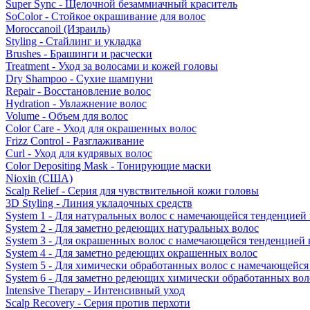
Super Sync - Щелочной безаммиачный краситель
SoColor - Стойкое окрашивание для волос
Moroccanoil (Израиль)
Styling - Стайлинг и укладка
Brushes - Брашинги и расчески
Treatment - Уход за волосами и кожей головы
Dry Shampoo - Сухие шампуни
Repair - Восстановление волос
Hydration - Увлажнение волос
Volume - Объем для волос
Color Care - Уход для окрашенных волос
Frizz Control - Разглаживание
Curl - Уход для кудрявых волос
Color Depositing Mask - Тонирующие маски
Nioxin (США)
Scalp Relief - Серия для чувствительной кожи головы
3D Styling - Линия укладочных средств
System 1 - Для натуральных волос с намечающейся тенденцией
System 2 - Для заметно редеющих натуральных волос
System 3 - Для окрашенных волос с намечающейся тенденцией
System 4 - Для заметно редеющих окрашенных волос
System 5 - Для химически обработанных волос с намечающейс
System 6 - Для заметно редеющих химически обработанных вол
Intensive Therapy - Интенсивный уход
Scalp Recovery - Серия против перхоти