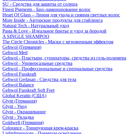
SU - Средства для защиты от солнца
Finest Pigments - Био-ламинирование волос
Heart Of Glass – Линия для ухода и сияния светлых волос
More Inside - Авторские продукты для стайлинга
Natural Tech - Натуральный уход
Pasta & Love - Идеальное бритье и уход за бородой
A SINGLE SHAMPOO
The Circle Chronicles - Маски с мгновенным эффектом
Gehwol (Германия)
Gehwol Med
Gehwol - Пластыри, супинаторы, средства из гель-полимера
Gehwol - Универсальные средства
Gehwol - Профессиональные и специальные средства
Gehwol Fusskraft
Gehwol Gerlasan - Средства для тела
Gehwol Balance
Gehwol Fusskraft Soft Feet
Global Keratin (США)
Glynt (Германия)
Glynt - Уход
Glynt - Окрашивание
Glynt - Укладка
Goldwell (Германия)
Colorance - Тонирующая крем-краска
Lightdimensions - Премиум-осветление