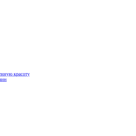
венную красоту
чин