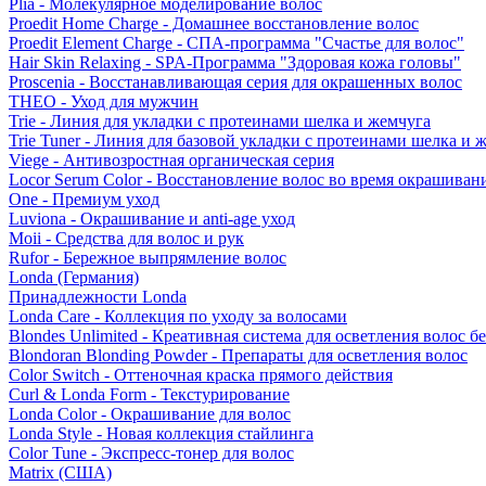
Plia - Молекулярное моделирование волос
Proedit Home Charge - Домашнее восстановление волос
Proedit Element Charge - СПА-программа "Счастье для волос"
Hair Skin Relaxing - SPA-Программа "Здоровая кожа головы"
Proscenia - Восстанавливающая серия для окрашенных волос
THEO - Уход для мужчин
Trie - Линия для укладки с протеинами шелка и жемчуга
Trie Tuner - Линия для базовой укладки с протеинами шелка и 
Viege - Антивозростная органическая серия
Locor Serum Color - Восстановление волос во время окрашиван
One - Премиум уход
Luviona - Окрашивание и anti-age уход
Moii - Средства для волос и рук
Rufor - Бережное выпрямление волос
Londa (Германия)
Принадлежности Londa
Londa Care - Коллекция по уходу за волосами
Blondes Unlimited - Креативная система для осветления волос б
Blondoran Blonding Powder - Препараты для осветления волос
Color Switch - Оттеночная краска прямого действия
Curl & Londa Form - Текстурирование
Londa Color - Окрашивание для волос
Londa Style - Новая коллекция стайлинга
Color Tune - Экспресс-тонер для волос
Matrix (США)