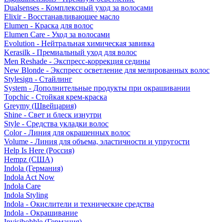
Dualsenses - Комплексный уход за волосами
Elixir - Восстанавливающее масло
Elumen - Краска для волос
Elumen Care - Уход за волосами
Evolution - Нейтральная химическая завивка
Kerasilk - Премиальный уход для волос
Men Reshade - Экспресс-коррекция седины
New Blonde - Экспресс осветление для мелированных волос
Stylesign - Стайлинг
System - Дополнительные продукты при окрашивании
Topchic - Стойкая крем-краска
Greymy (Швейцария)
Shine - Свет и блеск изнутри
Style - Средства укладки волос
Color - Линия для окрашенных волос
Volume - Линия для объема, эластичности и упругости
Help Is Here (Россия)
Hempz (США)
Indola (Германия)
Indola Act Now
Indola Care
Indola Styling
Indola - Окислители и технические средства
Indola - Окрашивание
Invisibobble (Германия)