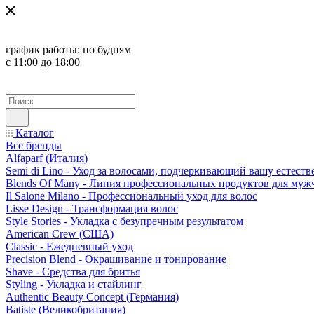
график работы:
по будням
с 11:00 до 18:00
Каталог
Все бренды
Alfaparf (Италия)
Semi di Lino - Уход за волосами, подчеркивающий вашу естест
Blends Of Many - Линия профессиональных продуктов для муж
Il Salone Milano - Профессиональный уход для волос
Lisse Design - Трансформация волос
Style Stories - Укладка с безупречным результатом
American Crew (США)
Classic - Ежедневный уход
Precision Blend - Окрашивание и тонирование
Shave - Средства для бритья
Styling - Укладка и стайлинг
Authentic Beauty Concept (Германия)
Batiste (Великобритания)