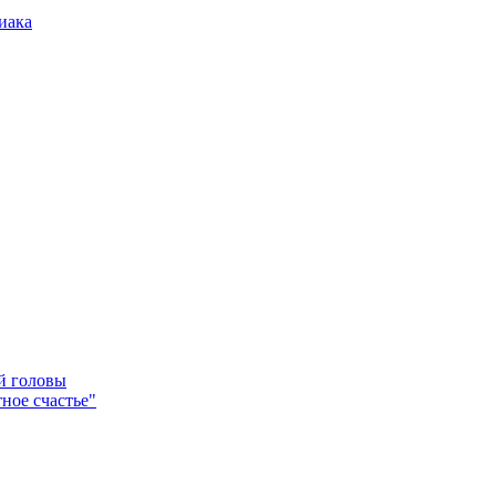
иака
ей головы
ное счастье"