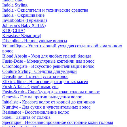
Indola Styling
Indola - Окислители и технические средства
Indola - Окрашивание
Invisibobble (Германия)
Johnson’s Baby (США)
K18 (США)
Kerastase (Франция)
Discipline - Непослушные волосы
Volumifique - Уплотняющий уход для создания объема тонких
волос
Blond Absolu - Уход для любых граней блонда
Fusio-Dose - Молекулярные коктейли для волос
Chronologiste - Искусство ревитализации волос
Couture Styling - Средства для укладки
Densifique - Потеря густоты волос
Elixir Ultime - На основе драгоценных масел
Fresh Affair - Сухой шампунь
Fusio-Scrub - Скраб-уход для кожи головы и волос
Genesis - Гамма против выпадения волос
Initialiste - Красота волос от корней до кончиков
Nutritive - Для сухих и чувствительных волос
Resistance - Восстановление волос
Soleil - Защита от солнца
Specifique - Несбалансированное состояние кожи головы