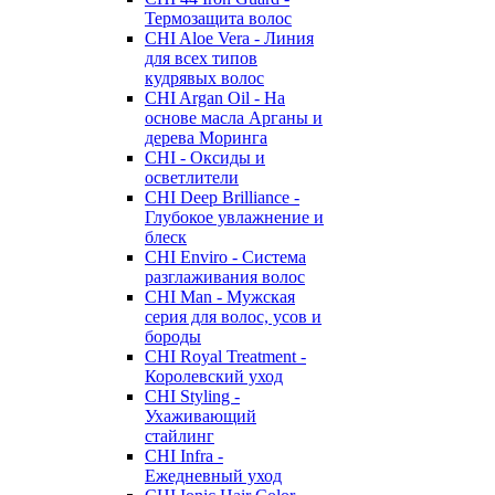
Термозащита волос
CHI Aloe Vera - Линия
для всех типов
кудрявых волос
CHI Argan Oil - На
основе масла Арганы и
дерева Моринга
CHI - Оксиды и
осветлители
CHI Deep Brilliance -
Глубокое увлажнение и
блеск
CHI Enviro - Система
разглаживания волос
CHI Man - Мужская
серия для волос, усов и
бороды
CHI Royal Treatment -
Королевский уход
CHI Styling -
Ухаживающий
стайлинг
CHI Infra -
Ежедневный уход