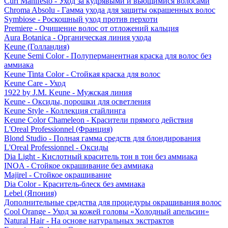
Curl Manifesto - Уход за кудрявыми и вьющимися волосами
Chroma Absolu - Гамма ухода для защиты окрашенных волос
Symbiose - Роскошный уход против перхоти
Premiere - Очищение волос от отложений кальция
Aura Botanica - Органическая линия ухода
Keune (Голландия)
Keune Semi Color - Полуперманентная краска для волос без
аммиака
Keune Tinta Color - Стойкая краска для волос
Keune Care - Уход
1922 by J.M. Keune - Мужская линия
Keune - Оксиды, порошки для осветления
Keune Style - Коллекция стайлинга
Keune Color Chameleon - Красители прямого действия
L'Oreal Professionnel (Франция)
Blond Studio - Полная гамма средств для блондирования
L'Oreal Professionnel - Оксиды
Dia Light - Кислотный краситель тон в тон без аммиака
INOA - Стойкое окрашивание без аммиака
Majirel - Стойкое окрашивание
Dia Color - Краситель-блеск без аммиака
Lebel (Япония)
Дополнительные средства для процедуры окрашивания волос
Cool Orange - Уход за кожей головы «Холодный апельсин»
Natural Hair - На основе натуральных экстрактов