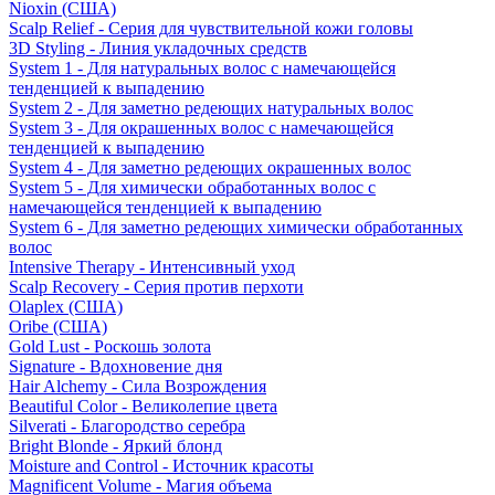
Nioxin (США)
Scalp Relief - Серия для чувствительной кожи головы
3D Styling - Линия укладочных средств
System 1 - Для натуральных волос с намечающейся
тенденцией к выпадению
System 2 - Для заметно редеющих натуральных волос
System 3 - Для окрашенных волос с намечающейся
тенденцией к выпадению
System 4 - Для заметно редеющих окрашенных волос
System 5 - Для химически обработанных волос с
намечающейся тенденцией к выпадению
System 6 - Для заметно редеющих химически обработанных
волос
Intensive Therapy - Интенсивный уход
Scalp Recovery - Серия против перхоти
Olaplex (США)
Oribe (США)
Gold Lust - Роскошь золота
Signature - Вдохновение дня
Hair Alchemy - Сила Возрождения
Beautiful Color - Великолепие цвета
Silverati - Благородство серебра
Bright Blonde - Яркий блонд
Moisture and Control - Источник красоты
Magnificent Volume - Магия объема