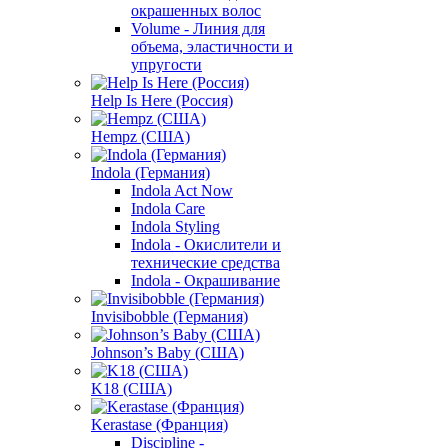
окрашенных волос
Volume - Линия для
объема, эластичности и
упругости
Help Is Here (Россия)
Hempz (США)
Indola (Германия)
Indola Act Now
Indola Care
Indola Styling
Indola - Окислители и
технические средства
Indola - Окрашивание
Invisibobble (Германия)
Johnson’s Baby (США)
K18 (США)
Kerastase (Франция)
Discipline -