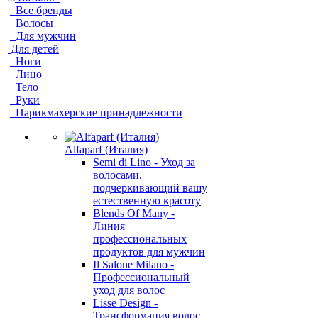
Все бренды
Волосы
Для мужчин
Для детей
Ноги
Лицо
Тело
Руки
Парикмахерские принадлежности
Alfaparf (Италия)
Semi di Lino - Уход за
волосами,
подчеркивающий вашу
естественную красоту
Blends Of Many -
Линия
профессиональных
продуктов для мужчин
Il Salone Milano -
Профессиональный
уход для волос
Lisse Design -
Трансформация волос