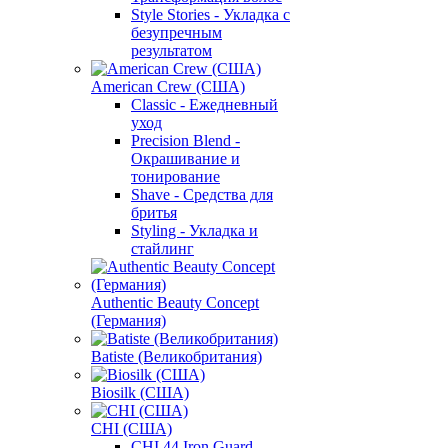
Style Stories - Укладка с
безупречным
результатом
American Crew (США)
Classic - Ежедневный
уход
Precision Blend -
Окрашивание и
тонирование
Shave - Средства для
бритья
Styling - Укладка и
стайлинг
Authentic Beauty Concept
(Германия)
Batiste (Великобритания)
Biosilk (США)
CHI (США)
CHI 44 Iron Guard -