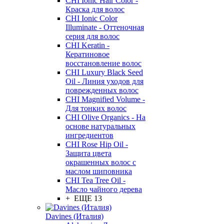
CHI Ionic Hair Color -
Краска для волос
CHI Ionic Color
Illuminate - Оттеночная
серия для волос
CHI Keratin -
Кератиновое
восстановление волос
CHI Luxury Black Seed
Oil - Линия уходов для
поврежденных волос
CHI Magnified Volume -
Для тонких волос
CHI Olive Organics - На
основе натуральных
ингредиентов
CHI Rose Hip Oil -
Защита цвета
окрашенных волос с
маслом шиповника
CHI Tea Tree Oil -
Масло чайного дерева
+ ЕЩЕ 13
Davines (Италия)