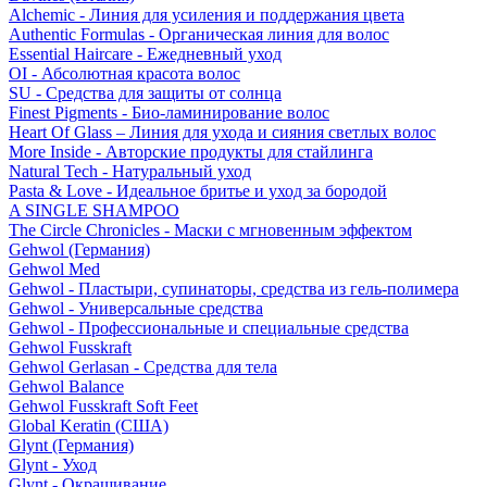
Alchemic - Линия для усиления и поддержания цвета
Authentic Formulas - Органическая линия для волос
Essential Haircare - Eжедневный уход
OI - Абсолютная красота волос
SU - Средства для защиты от солнца
Finest Pigments - Био-ламинирование волос
Heart Of Glass – Линия для ухода и сияния светлых волос
More Inside - Авторские продукты для стайлинга
Natural Tech - Натуральный уход
Pasta & Love - Идеальное бритье и уход за бородой
A SINGLE SHAMPOO
The Circle Chronicles - Маски с мгновенным эффектом
Gehwol (Германия)
Gehwol Med
Gehwol - Пластыри, супинаторы, средства из гель-полимера
Gehwol - Универсальные средства
Gehwol - Профессиональные и специальные средства
Gehwol Fusskraft
Gehwol Gerlasan - Средства для тела
Gehwol Balance
Gehwol Fusskraft Soft Feet
Global Keratin (США)
Glynt (Германия)
Glynt - Уход
Glynt - Окрашивание