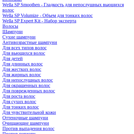
Wella SP Smoothen - Гладкость для непослушных вьющихся
волос
Wella SP Volumize - Объем для тонких волос
Wella SP Expert Kit - Набор эксперта
Волосы
Шампуни
Сухие шампуни
Антивозрастные шампуни
Для всех типов волос
Для вьющихся волос
Для детей
Для длинных волос
Для жестких волос
Для жирных волос
Для непослушных волос
Для окрашенных волос
Для поврежденных волос
Для роста волос
Для сухих волос
Для тонких волос
Для чувствительной кожи
Оттеночные шампуни
Очищающие шампуни
Против выпадения волос
Против перхоти