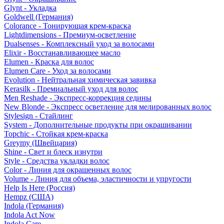
Glynt - Укладка
Goldwell (Германия)
Colorance - Тонирующая крем-краска
Lightdimensions - Премиум-осветление
Dualsenses - Комплексный уход за волосами
Elixir - Восстанавливающее масло
Elumen - Краска для волос
Elumen Care - Уход за волосами
Evolution - Нейтральная химическая завивка
Kerasilk - Премиальный уход для волос
Men Reshade - Экспресс-коррекция седины
New Blonde - Экспресс осветление для мелированных волос
Stylesign - Стайлинг
System - Дополнительные продукты при окрашивании
Topchic - Стойкая крем-краска
Greymy (Швейцария)
Shine - Свет и блеск изнутри
Style - Средства укладки волос
Color - Линия для окрашенных волос
Volume - Линия для объема, эластичности и упругости
Help Is Here (Россия)
Hempz (США)
Indola (Германия)
Indola Act Now
Indola Care