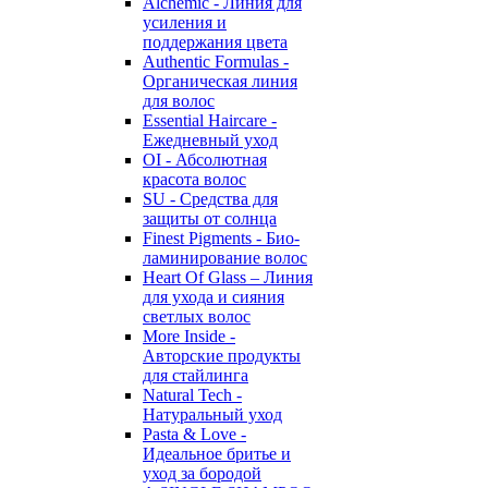
Alchemic - Линия для
усиления и
поддержания цвета
Authentic Formulas -
Органическая линия
для волос
Essential Haircare -
Eжедневный уход
OI - Абсолютная
красота волос
SU - Средства для
защиты от солнца
Finest Pigments - Био-
ламинирование волос
Heart Of Glass – Линия
для ухода и сияния
светлых волос
More Inside -
Авторские продукты
для стайлинга
Natural Tech -
Натуральный уход
Pasta & Love -
Идеальное бритье и
уход за бородой