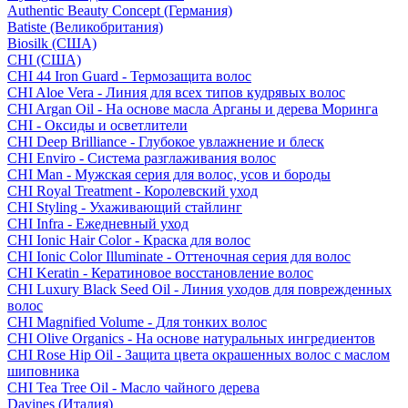
Authentic Beauty Concept (Германия)
Batiste (Великобритания)
Biosilk (США)
CHI (США)
CHI 44 Iron Guard - Термозащита волос
CHI Aloe Vera - Линия для всех типов кудрявых волос
CHI Argan Oil - На основе масла Арганы и дерева Моринга
CHI - Оксиды и осветлители
CHI Deep Brilliance - Глубокое увлажнение и блеск
CHI Enviro - Система разглаживания волос
CHI Man - Мужская серия для волос, усов и бороды
CHI Royal Treatment - Королевский уход
CHI Styling - Ухаживающий стайлинг
CHI Infra - Ежедневный уход
CHI Ionic Hair Color - Краска для волос
CHI Ionic Color Illuminate - Оттеночная серия для волос
CHI Keratin - Кератиновое восстановление волос
CHI Luxury Black Seed Oil - Линия уходов для поврежденных
волос
CHI Magnified Volume - Для тонких волос
CHI Olive Organics - На основе натуральных ингредиентов
CHI Rose Hip Oil - Защита цвета окрашенных волос с маслом
шиповника
CHI Tea Tree Oil - Масло чайного дерева
Davines (Италия)