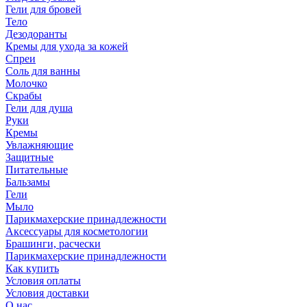
Гели для бровей
Тело
Дезодоранты
Кремы для ухода за кожей
Спреи
Соль для ванны
Молочко
Скрабы
Гели для душа
Руки
Кремы
Увлажняющие
Защитные
Питательные
Бальзамы
Гели
Мыло
Парикмахерские принадлежности
Аксессуары для косметологии
Брашинги, расчески
Парикмахерские принадлежности
Как купить
Условия оплаты
Условия доставки
О нас