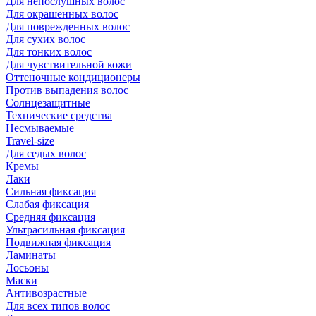
Для непослушных волос
Для окрашенных волос
Для поврежденных волос
Для сухих волос
Для тонких волос
Для чувствительной кожи
Оттеночные кондиционеры
Против выпадения волос
Солнцезащитные
Технические средства
Несмываемые
Travel-size
Для седых волос
Кремы
Лаки
Сильная фиксация
Слабая фиксация
Средняя фиксация
Ультрасильная фиксация
Подвижная фиксация
Ламинаты
Лосьоны
Маски
Антивозрастные
Для всех типов волос