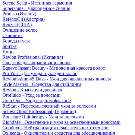
Serene Scalp - Истинная гармония
Supershine - Драгоценное сияние
Proraso (Италия)
RefectoCil (Австрия)
Reuzel (США)
Очищение волос
Стайлинг
Борода и усы
Бритье
Лицо
Revlon Professional (Испания)
Средства для окрашивания волос
Equave Instant Beauty - Мгновенная красота волос
Pro You - Для ухода и укладки волос
Revlonissimo 45 Days - Уход для окрашенных волосы
Style Masters - Средства для стайлинга
Revlon - Красители для волос
Orofluido - Уход за волосами
Uniq One - Уход в одном флаконе
ReStart - Переосмысленный уход за волосами
Schwarzkopf Professional (Германия)
Bonacure Hairtherapy - Уход за волосами
BlondMe - Осветление и уход за осветленными волосами
Goodbye - Нейтрализация нежелательных оттенков
Oxigenta - Окислители и средства для обесцвечивания