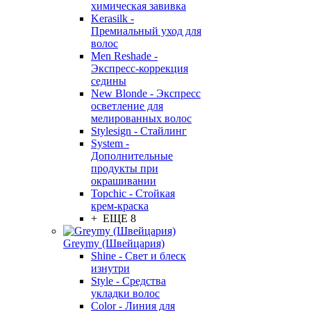
химическая завивка
Kerasilk -
Премиальный уход для
волос
Men Reshade -
Экспресс-коррекция
седины
New Blonde - Экспресс
осветление для
мелированных волос
Stylesign - Стайлинг
System -
Дополнительные
продукты при
окрашивании
Topchic - Стойкая
крем-краска
+ ЕЩЕ 8
Greymy (Швейцария)
Shine - Свет и блеск
изнутри
Style - Средства
укладки волос
Color - Линия для