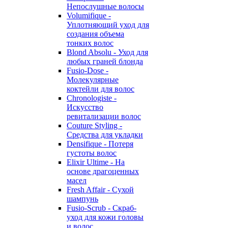
Непослушные волосы
Volumifique -
Уплотняющий уход для
создания объема
тонких волос
Blond Absolu - Уход для
любых граней блонда
Fusio-Dose -
Молекулярные
коктейли для волос
Chronologiste -
Искусство
ревитализации волос
Couture Styling -
Средства для укладки
Densifique - Потеря
густоты волос
Elixir Ultime - На
основе драгоценных
масел
Fresh Affair - Сухой
шампунь
Fusio-Scrub - Скраб-
уход для кожи головы
и волос