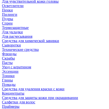
Для чувствительной кожи головы
Осветлители
Пенки
Пилинги
Пудры
Спреи
Термозащитные
Для укладки
Для расчесывания
Средства для химической завивки
Сыворотки
Технические средства
Флюиды
Скрабы
Пасты
Уход с кератином
Эссенции
Тоники
Глины
Помады
Средства для удаления краски с кожи
Концентраты
Средства для защиты кожи при окрашивании
Салфетки для волос
Праймеры