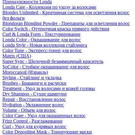
Принадлежности Londa
Londa Care - Коллекция по уходу за волосами
Blondes Unlimited - Креативная система для осветления волос
без фольги
Blondoran Blonding Powder - Препараты для осветления волос
Color Switch - Оттеночная краска прямого действия
Curl & Londa Form - Текстурирование
Londa Color - Окрашивание для волос
Londa Style - Новая коллекция стайлинга
Color Tune - Экспресс-тонер для волос
Matrix (США)
Super Sync - Щелочной безаммиачный краситель
SoColor - Стойкое окрашивание для волос
Moroccanoil (Израиль)
Styling - Стайлинг и укладка
Brushes - Брашинги и расчески
Treatment - Уход за волосами и кожей головы
Dry Shampoo - Сухие шампуни
Repair - Восстановление волос
Hydration - Увлажнение волос
Volume - Объем для волос
Color Care - Уход для окрашенных волос
Frizz Control - Разглаживание
Curl - Уход для кудрявых волос
Color Depositing Mask - Тонирующие маски