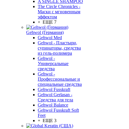
A SINGLE SHAMPOO
The Circle Chronicles -
Маски с мгновенным
эффектом
+ ЕЩЕ 7
Gehwol (Германия)
Gehwol Med
Gehwol - Пластыри,
супинаторы, средства
из гель-полимера
Gehwol -
Универсальные
средства
Gehwol -
Профессиональные и
специальные средства
Gehwol Fusskraft
Gehwol Gerlasan -
Средства для тела
Gehwol Balance
Gehwol Fusskraft Soft
Feet
+ ЕЩЕ 3