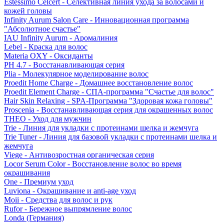
Estessimo Celcert - Селективная линия ухода за волосами и
кожей головы
Infinity Aurum Salon Care - Инновационная программа
"Абсолютное счастье"
IAU Infinity Aurum - Аромалиния
Lebel - Краска для волос
Materia OXY - Оксиданты
PH 4.7 - Восстанавливающая серия
Plia - Молекулярное моделирование волос
Proedit Home Charge - Домашнее восстановление волос
Proedit Element Charge - СПА-программа "Счастье для волос"
Hair Skin Relaxing - SPA-Программа "Здоровая кожа головы"
Proscenia - Восстанавливающая серия для окрашенных волос
THEO - Уход для мужчин
Trie - Линия для укладки с протеинами шелка и жемчуга
Trie Tuner - Линия для базовой укладки с протеинами шелка и
жемчуга
Viege - Антивозростная органическая серия
Locor Serum Color - Восстановление волос во время
окрашивания
One - Премиум уход
Luviona - Окрашивание и anti-age уход
Moii - Средства для волос и рук
Rufor - Бережное выпрямление волос
Londa (Германия)