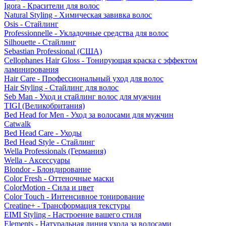
Igora - Красители для волос
Natural Styling - Химическая завивка волос
Osis - Стайлинг
Professionnelle - Укладочные средства для волос
Silhouette - Стайлинг
Sebastian Professional (США)
Cellophanes Hair Gloss - Тонирующая краска с эффектом
ламинирования
Hair Care - Профессиональный уход для волос
Hair Styling - Стайлинг для волос
Seb Man - Уход и стайлинг волос для мужчин
TIGI (Великобритания)
Bed Head for Men - Уход за волосами для мужчин
Catwalk
Bed Head Care - Уходы
Bed Head Style - Стайлинг
Wella Professionals (Германия)
Wella - Аксессуары
Blondor - Блондирование
Color Fresh - Оттеночные маски
ColorMotion - Сила и цвет
Color Touch - Интенсивное тонирование
Creatine+ - Трансформация текстуры
EIMI Styling - Настроение вашего стиля
Elements - Натуральная линия ухода за волосами