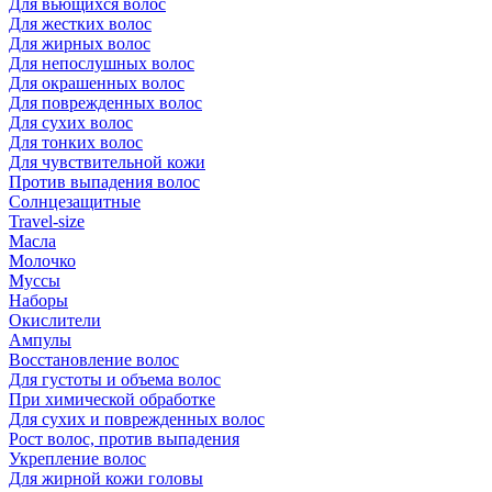
Для вьющихся волос
Для жестких волос
Для жирных волос
Для непослушных волос
Для окрашенных волос
Для поврежденных волос
Для сухих волос
Для тонких волос
Для чувствительной кожи
Против выпадения волос
Солнцезащитные
Travel-size
Масла
Молочко
Муссы
Наборы
Окислители
Ампулы
Восстановление волос
Для густоты и объема волос
При химической обработке
Для сухих и поврежденных волос
Рост волос, против выпадения
Укрепление волос
Для жирной кожи головы