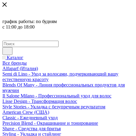
график работы:
по будням
с 11:00 до 18:00
Каталог
Все бренды
Alfaparf (Италия)
Semi di Lino - Уход за волосами, подчеркивающий вашу
естественную красоту
Blends Of Many - Линия профессиональных продуктов для
мужчин
Il Salone Milano - Профессиональный уход для волос
Lisse Design - Трансформация волос
Style Stories - Укладка с безупречным результатом
American Crew (США)
Classic - Ежедневный уход
Precision Blend - Окрашивание и тонирование
Shave - Средства для бритья
Styling - Укладка и стайлинг