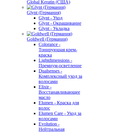
Global Keratin (США)
Glynt (Германия)
Glynt - Уход
Glynt - Окрашивание
Glynt - Укладка
Goldwell (Германия)
Colorance -
Тонирующая крем-
краска
Lightdimensions -
Премиум-осветление
Dualsenses -
Комплексный уход за
волосами
Elixir -
Восстанавливающее
масло
Elumen - Краска для
волос
Elumen Care - Уход за
волосами
Evolution -
Нейтральная