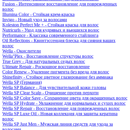
Fusion - Интенсивное восстановление для поврежденных
волос
Illumina Color - Стойкая крем-краска
Invigo - Новый уход за волосами
Koleston Perfect Me + - Стойкая краска для волос
Nutricurls - Уход для кудрявых и вьющихся волос
Performance - Классика современного стайлинга
Oil Reflections - Квинтэссенция блеска для сияния ваших
волос
Wella - Окислители
Wella°Plex - Восстановление структуры волос
True Grey - Для натуральных седых волос
Ultimate Repair - Роскошное восстановление
Color Renew - Удаление пигмента без вреда для волос
Shinefinity - Стойкое цветное глазирование без аммиака
Wella SP (Германия)
Wella SP Balance - Для чувствительной кожи головы
Wella SP Clear Scalp - Очищение против перхоти
Wella SP Color Save - Сохранение цвета для окрашенных волос
Wella SP Hydrate - Увлажнение для нормальных и сухих волос
Wella SP Repair - Восстановление для поврежденных волос
Wella SP Luxe Oil - Новая коллекция для защиты кератина
волос
Wella SP Just Men - Мужская линия средств для ухода за
волосами