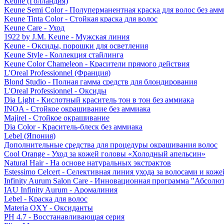
Keune (Голландия)
Keune Semi Color - Полуперманентная краска для волос без амм
Keune Tinta Color - Стойкая краска для волос
Keune Care - Уход
1922 by J.M. Keune - Мужская линия
Keune - Оксиды, порошки для осветления
Keune Style - Коллекция стайлинга
Keune Color Chameleon - Красители прямого действия
L'Oreal Professionnel (Франция)
Blond Studio - Полная гамма средств для блондирования
L'Oreal Professionnel - Оксиды
Dia Light - Кислотный краситель тон в тон без аммиака
INOA - Стойкое окрашивание без аммиака
Majirel - Стойкое окрашивание
Dia Color - Краситель-блеск без аммиака
Lebel (Япония)
Дополнительные средства для процедуры окрашивания волос
Cool Orange - Уход за кожей головы «Холодный апельсин»
Natural Hair - На основе натуральных экстрактов
Estessimo Celcert - Селективная линия ухода за волосами и кож
Infinity Aurum Salon Care - Инновационная программа "Абсолют
IAU Infinity Aurum - Аромалиния
Lebel - Краска для волос
Materia OXY - Оксиданты
PH 4.7 - Восстанавливающая серия