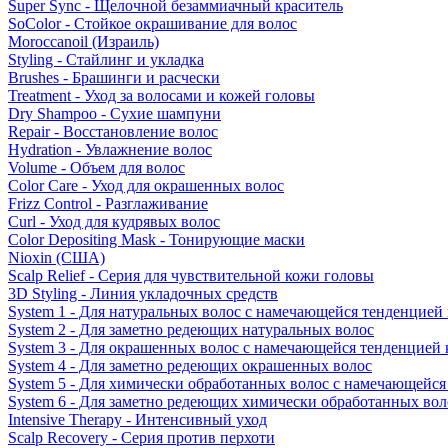
Super Sync - Щелочной безаммиачный краситель
SoColor - Стойкое окрашивание для волос
Moroccanoil (Израиль)
Styling - Стайлинг и укладка
Brushes - Брашинги и расчески
Treatment - Уход за волосами и кожей головы
Dry Shampoo - Сухие шампуни
Repair - Восстановление волос
Hydration - Увлажнение волос
Volume - Объем для волос
Color Care - Уход для окрашенных волос
Frizz Control - Разглаживание
Curl - Уход для кудрявых волос
Color Depositing Mask - Тонирующие маски
Nioxin (США)
Scalp Relief - Серия для чувствительной кожи головы
3D Styling - Линия укладочных средств
System 1 - Для натуральных волос с намечающейся тенденцией
System 2 - Для заметно редеющих натуральных волос
System 3 - Для окрашенных волос с намечающейся тенденцией
System 4 - Для заметно редеющих окрашенных волос
System 5 - Для химически обработанных волос с намечающейс
System 6 - Для заметно редеющих химически обработанных вол
Intensive Therapy - Интенсивный уход
Scalp Recovery - Серия против перхоти