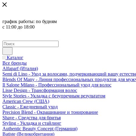
график работы:
по будням
с 11:00 до 18:00
Каталог
Все бренды
Alfaparf (Италия)
Semi di Lino - Уход за волосами, подчеркивающий вашу естест
Blends Of Many - Линия профессиональных продуктов для муж
Il Salone Milano - Профессиональный уход для волос
Lisse Design - Трансформация волос
Style Stories - Укладка с безупречным результатом
American Crew (США)
Classic - Ежедневный уход
Precision Blend - Окрашивание и тонирование
Shave - Средства для бритья
Styling - Укладка и стайлинг
Authentic Beauty Concept (Германия)
Batiste (Великобритания)