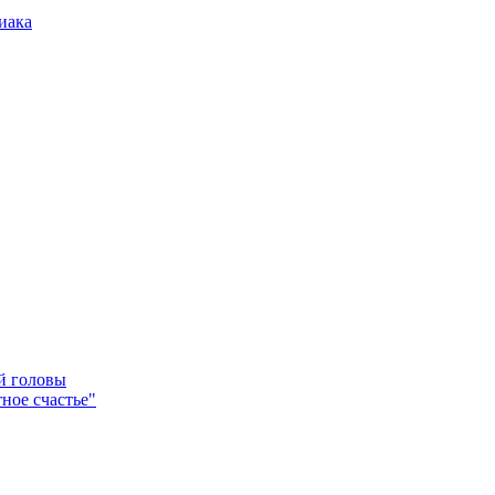
иака
ей головы
ное счастье"