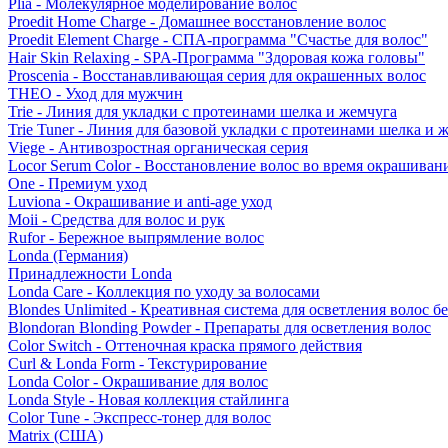
Plia - Молекулярное моделирование волос
Proedit Home Charge - Домашнее восстановление волос
Proedit Element Charge - СПА-программа "Счастье для волос"
Hair Skin Relaxing - SPA-Программа "Здоровая кожа головы"
Proscenia - Восстанавливающая серия для окрашенных волос
THEO - Уход для мужчин
Trie - Линия для укладки с протеинами шелка и жемчуга
Trie Tuner - Линия для базовой укладки с протеинами шелка и 
Viege - Антивозростная органическая серия
Locor Serum Color - Восстановление волос во время окрашиван
One - Премиум уход
Luviona - Окрашивание и anti-age уход
Moii - Средства для волос и рук
Rufor - Бережное выпрямление волос
Londa (Германия)
Принадлежности Londa
Londa Care - Коллекция по уходу за волосами
Blondes Unlimited - Креативная система для осветления волос б
Blondoran Blonding Powder - Препараты для осветления волос
Color Switch - Оттеночная краска прямого действия
Curl & Londa Form - Текстурирование
Londa Color - Окрашивание для волос
Londa Style - Новая коллекция стайлинга
Color Tune - Экспресс-тонер для волос
Matrix (США)