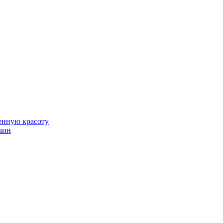
венную красоту
чин