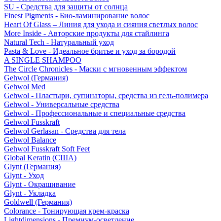
SU - Средства для защиты от солнца
Finest Pigments - Био-ламинирование волос
Heart Of Glass – Линия для ухода и сияния светлых волос
More Inside - Авторские продукты для стайлинга
Natural Tech - Натуральный уход
Pasta & Love - Идеальное бритье и уход за бородой
A SINGLE SHAMPOO
The Circle Chronicles - Маски с мгновенным эффектом
Gehwol (Германия)
Gehwol Med
Gehwol - Пластыри, супинаторы, средства из гель-полимера
Gehwol - Универсальные средства
Gehwol - Профессиональные и специальные средства
Gehwol Fusskraft
Gehwol Gerlasan - Средства для тела
Gehwol Balance
Gehwol Fusskraft Soft Feet
Global Keratin (США)
Glynt (Германия)
Glynt - Уход
Glynt - Окрашивание
Glynt - Укладка
Goldwell (Германия)
Colorance - Тонирующая крем-краска
Lightdimensions - Премиум-осветление