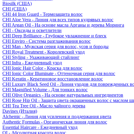
Biosilk (США)
CHI (США)
CHI 44 Iron Guard - Термозащита волос
CHI Aloe Vera - Линия для всех типов кудрявых волос
CHI Argan Oil - На основе масла Арганы и дерева Моринга
CHI - Оксиды и осветлители
CHI Deep Brilliance - Глубокое увлажнение и блеск
CHI Enviro - Система разглаживания волос
CHI Man - Мужская серия для волос, усов и бороды
CHI Royal Treatment - Королевский уход
CHI Styling - Ухаживающий стайлинг
CHI Infra - Ежедневный уход
CHI Ionic Hair Color - Краска для волос
CHI Ionic Color Illuminate - Оттеночная серия для волос
CHI Keratin - Кератиновое восстановление волос
CHI Luxury Black Seed Oil - Линия уходов для поврежденных в
CHI Magnified Volume - Для тонких волос
CHI Olive Organics - На основе натуральных ингредиентов
CHI Rose Hip Oil - Защита цвета окрашенных волос с маслом 
CHI Tea Tree Oil - Масло чайного дерева
Davines (Италия)
Alchemic - Линия для усиления и поддержания цвета
Authentic Formulas - Органическая линия для волос
Essential Haircare - Eжедневный уход
OI - Абсолютная красота волос