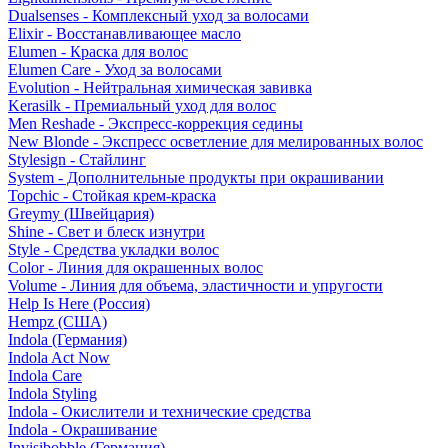
Dualsenses - Комплексный уход за волосами
Elixir - Восстанавливающее масло
Elumen - Краска для волос
Elumen Care - Уход за волосами
Evolution - Нейтральная химическая завивка
Kerasilk - Премиальный уход для волос
Men Reshade - Экспресс-коррекция седины
New Blonde - Экспресс осветление для мелированных волос
Stylesign - Стайлинг
System - Дополнительные продукты при окрашивании
Topchic - Стойкая крем-краска
Greymy (Швейцария)
Shine - Свет и блеск изнутри
Style - Средства укладки волос
Color - Линия для окрашенных волос
Volume - Линия для объема, эластичности и упругости
Help Is Here (Россия)
Hempz (США)
Indola (Германия)
Indola Act Now
Indola Care
Indola Styling
Indola - Окислители и технические средства
Indola - Окрашивание
Invisibobble (Германия)