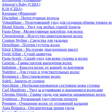
Johnson’s Baby (США)
K18 (США)
Kerastase (Франция)
Discipline - Непослушные волосы
Volumifique - Уплотняющий уход для создания объема тонких в
Blond Absolu - Уход для любых граней блонда
Fusio-Dose - Молекулярные коктейли для волос
Chronologiste - Искусство ревитализации волос
Couture Styling - Средства для укладки
Densifique - Потеря густоты волос
Elixir Ultime - На основе драгоценных масел
Fresh Affair - Сухой шампунь
Fusio-Scrub - Скраб-уход для кожи головы и волос
Genesis - Гамма против выпадения волос
Initialiste - Красота волос от корней до кончиков
Nutritive - Для сухих и чувствительных волос
Resistance - Восстановление волос
Soleil - Защита от солнца
Specifique - Несбалансированное состояние кожи головы
Curl Manifesto - Уход за кудрявыми и вьющимися волосами
Chroma Absolu - Гамма ухода для защиты окрашенных волос
Symbiose - Роскошный уход против перхоти
Premiere - Очищение волос от отложений кальция
Aura Botanica - Органическая линия ухода