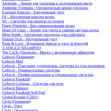
Alchemic - Линия для усиления и поддержания цвета
Authentic Formulas - Органическая линия для волос
Essential Haircare - Eжедневный уход
OI - Абсолютная красота волос
SU - Средства для защиты от солнца
Finest Pigments - Био-ламинирование волос
Heart Of Glass – Линия для ухода и сияния светлых волос
More Inside - Авторские продукты для стайлинга
Natural Tech - Натуральный уход
Pasta & Love - Идеальное бритье и уход за бородой
A SINGLE SHAMPOO
The Circle Chronicles - Маски с мгновенным эффектом
Gehwol (Германия)
Gehwol Med
Gehwol - Пластыри, супинаторы, средства из гель-полимера
Gehwol - Универсальные средства
Gehwol - Профессиональные и специальные средства
Gehwol Fusskraft
Gehwol Gerlasan - Средства для тела
Gehwol Balance
Gehwol Fusskraft Soft Feet
Global Keratin (США)
Glynt (Германия)
Glynt - Уход
Glynt - Окрашивание