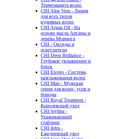
Термозащита волос
CHI Aloe Vera - Линия
для всех типов
кудрявых волос
CHI Argan Oil - На
основе масла Арганы и
дерева Моринга
CHI - Оксиды и
осветлители
CHI Deep Brilliance -
Глубокое увлажнение и
блеск
CHI Enviro - Система
разглаживания волос
CHI Man - Мужская
серия для волос, усов и
бороды
CHI Royal Treatment -
Королевский уход
CHI Styling -
Ухаживающий
стайлинг
CHI Infra -
Ежедневный уход