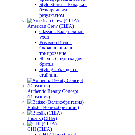
Style Stories - Укладка с
безупречным
результатом
American Crew (США)
Classic - Ежедневный
уход
Precision Blend -
Окрашивание и
тонирование
Shave - Средства для
бритья
Styling - Укладка и
стайлинг
Authentic Beauty Concept
(Германия)
Batiste (Великобритания)
Biosilk (США)
CHI (США)
CHI 44 Iron Guard -