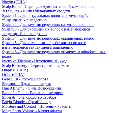
Nioxin (США)
Scalp Relief - Серия для чувствительной кожи головы
3D Styling - Линия укладочных средств
System 1 - Для натуральных волос с намечающейся
тенденцией к выпадению
System 2 - Для заметно редеющих натуральных волос
System 3 - Для окрашенных волос с намечающейся
тенденцией к выпадению
System 4 - Для заметно редеющих окрашенных волос
System 5 - Для химически обработанных волос с
намечающейся тенденцией к выпадению
System 6 - Для заметно редеющих химически обработанных
волос
Intensive Therapy - Интенсивный уход
Scalp Recovery - Серия против перхоти
Olaplex (США)
Oribe (США)
Gold Lust - Роскошь золота
Signature - Вдохновение дня
Hair Alchemy - Сила Возрождения
Beautiful Color - Великолепие цвета
Silverati - Благородство серебра
Bright Blonde - Яркий блонд
Moisture and Control - Источник красоты
Magnificent Volume - Магия объема