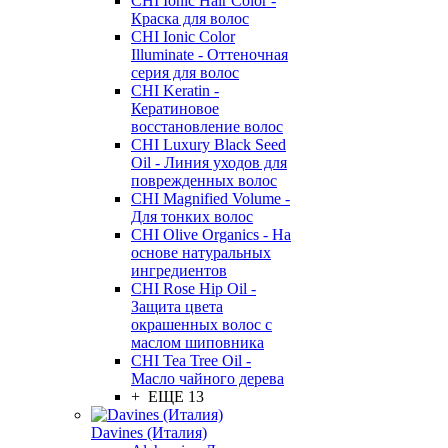
CHI Ionic Hair Color -
Краска для волос
CHI Ionic Color
Illuminate - Оттеночная
серия для волос
CHI Keratin -
Кератиновое
восстановление волос
CHI Luxury Black Seed
Oil - Линия уходов для
поврежденных волос
CHI Magnified Volume -
Для тонких волос
CHI Olive Organics - На
основе натуральных
ингредиентов
CHI Rose Hip Oil -
Защита цвета
окрашенных волос с
маслом шиповника
CHI Tea Tree Oil -
Масло чайного дерева
+ ЕЩЕ 13
Davines (Италия)