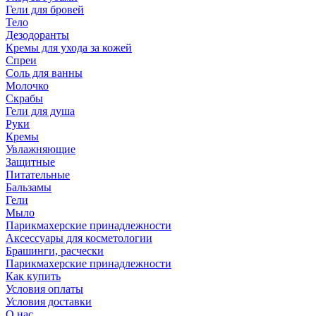
Гели для бровей
Тело
Дезодоранты
Кремы для ухода за кожей
Спреи
Соль для ванны
Молочко
Скрабы
Гели для душа
Руки
Кремы
Увлажняющие
Защитные
Питательные
Бальзамы
Гели
Мыло
Парикмахерские принадлежности
Аксессуары для косметологии
Брашинги, расчески
Парикмахерские принадлежности
Как купить
Условия оплаты
Условия доставки
О нас