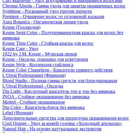
Curl Manifesto - Уход за кудрявыми и вьющимися волосами
Chroma Absolu - Гамма ухода для защиты окрашенных волос
Symbiose - Роскошный уход против перхоти
Premiere - Очищение волос от отложений кальция
Aura Botanica - Органическая линия ухода
Keune (Голландия)
Keune Semi Color - Полуперманентная краска для волос без
аммиака
Keune Tinta Color - Стойкая краска для волос
Keune Care - Уход
1922 by J.M. Keune - Мужская линия
Keune - Оксиды, порошки для осветления
Keune Style - Коллекция стайлинга
Keune Color Chameleon - Красители прямого действия
L'Oreal Professionnel (Франция)
Blond Studio - Полная гамма средств для блондирования
L'Oreal Professionnel - Оксиды
Dia Light - Кислотный краситель тон в тон без аммиака
INOA - Стойкое окрашивание без аммиака
Majirel - Стойкое окрашивание
Dia Color - Краситель-блеск без аммиака
Lebel (Япония)
Дополнительные средства для процедуры окрашивания волос
Cool Orange - Уход за кожей головы «Холодный апельсин»
Natural Hair - На основе натуральных экстрактов