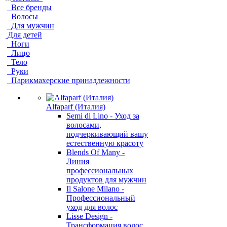
Все бренды
Волосы
Для мужчин
Для детей
Ноги
Лицо
Тело
Руки
Парикмахерские принадлежности
Alfaparf (Италия)
Semi di Lino - Уход за
волосами,
подчеркивающий вашу
естественную красоту
Blends Of Many -
Линия
профессиональных
продуктов для мужчин
Il Salone Milano -
Профессиональный
уход для волос
Lisse Design -
Трансформация волос