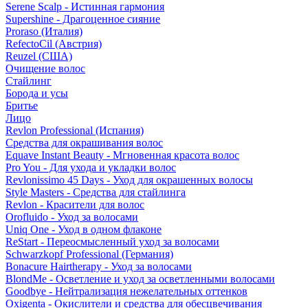
Serene Scalp - Истинная гармония
Supershine - Драгоценное сияние
Proraso (Италия)
RefectoCil (Австрия)
Reuzel (США)
Очищение волос
Стайлинг
Борода и усы
Бритье
Лицо
Revlon Professional (Испания)
Средства для окрашивания волос
Equave Instant Beauty - Мгновенная красота волос
Pro You - Для ухода и укладки волос
Revlonissimo 45 Days - Уход для окрашенных волосы
Style Masters - Средства для стайлинга
Revlon - Красители для волос
Orofluido - Уход за волосами
Uniq One - Уход в одном флаконе
ReStart - Переосмысленный уход за волосами
Schwarzkopf Professional (Германия)
Bonacure Hairtherapy - Уход за волосами
BlondMe - Осветление и уход за осветленными волосами
Goodbye - Нейтрализация нежелательных оттенков
Oxigenta - Окислители и средства для обесцвечивания