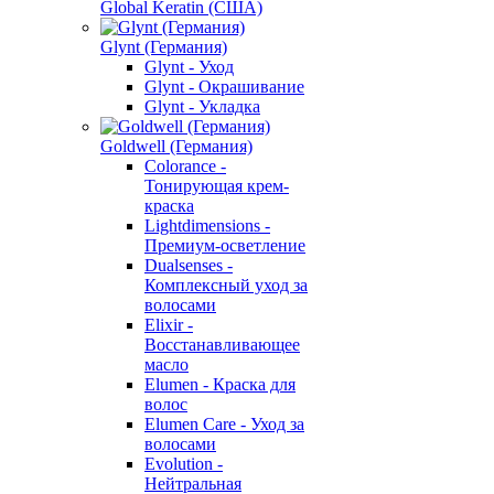
Global Keratin (США)
Glynt (Германия)
Glynt - Уход
Glynt - Окрашивание
Glynt - Укладка
Goldwell (Германия)
Colorance -
Тонирующая крем-
краска
Lightdimensions -
Премиум-осветление
Dualsenses -
Комплексный уход за
волосами
Elixir -
Восстанавливающее
масло
Elumen - Краска для
волос
Elumen Care - Уход за
волосами
Evolution -
Нейтральная