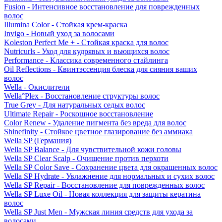
Fusion - Интенсивное восстановление для поврежденных
волос
Illumina Color - Стойкая крем-краска
Invigo - Новый уход за волосами
Koleston Perfect Me + - Стойкая краска для волос
Nutricurls - Уход для кудрявых и вьющихся волос
Performance - Классика современного стайлинга
Oil Reflections - Квинтэссенция блеска для сияния ваших
волос
Wella - Окислители
Wella°Plex - Восстановление структуры волос
True Grey - Для натуральных седых волос
Ultimate Repair - Роскошное восстановление
Color Renew - Удаление пигмента без вреда для волос
Shinefinity - Стойкое цветное глазирование без аммиака
Wella SP (Германия)
Wella SP Balance - Для чувствительной кожи головы
Wella SP Clear Scalp - Очищение против перхоти
Wella SP Color Save - Сохранение цвета для окрашенных волос
Wella SP Hydrate - Увлажнение для нормальных и сухих волос
Wella SP Repair - Восстановление для поврежденных волос
Wella SP Luxe Oil - Новая коллекция для защиты кератина
волос
Wella SP Just Men - Мужская линия средств для ухода за
волосами