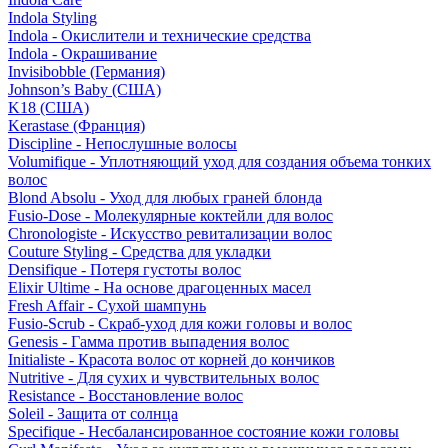
Indola Styling
Indola - Окислители и технические средства
Indola - Окрашивание
Invisibobble (Германия)
Johnson’s Baby (США)
K18 (США)
Kerastase (Франция)
Discipline - Непослушные волосы
Volumifique - Уплотняющий уход для создания объема тонких
волос
Blond Absolu - Уход для любых граней блонда
Fusio-Dose - Молекулярные коктейли для волос
Chronologiste - Искусство ревитализации волос
Couture Styling - Средства для укладки
Densifique - Потеря густоты волос
Elixir Ultime - На основе драгоценных масел
Fresh Affair - Сухой шампунь
Fusio-Scrub - Скраб-уход для кожи головы и волос
Genesis - Гамма против выпадения волос
Initialiste - Красота волос от корней до кончиков
Nutritive - Для сухих и чувствительных волос
Resistance - Восстановление волос
Soleil - Защита от солнца
Specifique - Несбалансированное состояние кожи головы