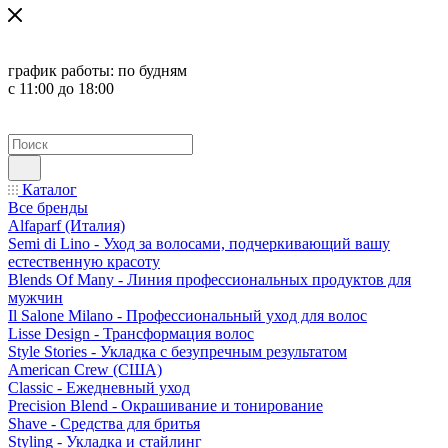
график работы:
по будням
с 11:00 до 18:00
Каталог
Все бренды
Alfaparf (Италия)
Semi di Lino - Уход за волосами, подчеркивающий вашу
естественную красоту
Blends Of Many - Линия профессиональных продуктов для
мужчин
Il Salone Milano - Профессиональный уход для волос
Lisse Design - Трансформация волос
Style Stories - Укладка с безупречным результатом
American Crew (США)
Classic - Ежедневный уход
Precision Blend - Окрашивание и тонирование
Shave - Средства для бритья
Styling - Укладка и стайлинг