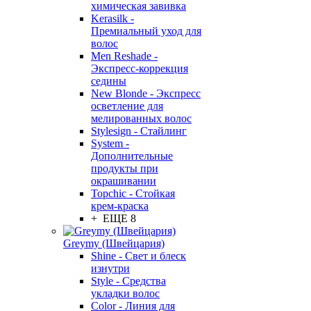
химическая завивка
Kerasilk -
Премиальный уход для
волос
Men Reshade -
Экспресс-коррекция
седины
New Blonde - Экспресс
осветление для
мелированных волос
Stylesign - Стайлинг
System -
Дополнительные
продукты при
окрашивании
Topchic - Стойкая
крем-краска
+ ЕЩЕ 8
Greymy (Швейцария)
Shine - Свет и блеск
изнутри
Style - Средства
укладки волос
Color - Линия для