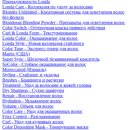
Принадлежности Londa
Londa Care - Коллекция по уходу за волосами
Blondes Unlimited - Креативная система для осветления волос
без фольги
Blondoran Blonding Powder - Препараты для осветления волос
Color Switch - Оттеночная краска прямого действия
Curl & Londa Form - Текстурирование
Londa Color - Окрашивание для волос
Londa Style - Новая коллекция стайлинга
Color Tune - Экспресс-тонер для волос
Matrix (США)
Super Sync - Щелочной безаммиачный краситель
SoColor - Стойкое окрашивание для волос
Moroccanoil (Израиль)
Styling - Стайлинг и укладка
Brushes - Брашинги и расчески
Treatment - Уход за волосами и кожей головы
Dry Shampoo - Сухие шампуни
Repair - Восстановление волос
Hydration - Увлажнение волос
Volume - Объем для волос
Color Care - Уход для окрашенных волос
Frizz Control - Разглаживание
Curl - Уход для кудрявых волос
Color Depositing Mask - Тонирующие маски