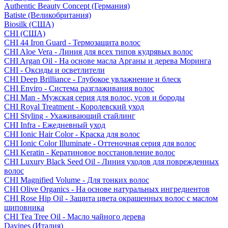
Authentic Beauty Concept (Германия)
Batiste (Великобритания)
Biosilk (США)
CHI (США)
CHI 44 Iron Guard - Термозащита волос
CHI Aloe Vera - Линия для всех типов кудрявых волос
CHI Argan Oil - На основе масла Арганы и дерева Моринга
CHI - Оксиды и осветлители
CHI Deep Brilliance - Глубокое увлажнение и блеск
CHI Enviro - Система разглаживания волос
CHI Man - Мужская серия для волос, усов и бороды
CHI Royal Treatment - Королевский уход
CHI Styling - Ухаживающий стайлинг
CHI Infra - Ежедневный уход
CHI Ionic Hair Color - Краска для волос
CHI Ionic Color Illuminate - Оттеночная серия для волос
CHI Keratin - Кератиновое восстановление волос
CHI Luxury Black Seed Oil - Линия уходов для поврежденных
волос
CHI Magnified Volume - Для тонких волос
CHI Olive Organics - На основе натуральных ингредиентов
CHI Rose Hip Oil - Защита цвета окрашенных волос с маслом
шиповника
CHI Tea Tree Oil - Масло чайного дерева
Davines (Италия)