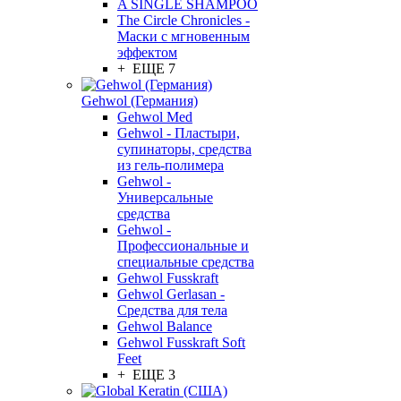
A SINGLE SHAMPOO
The Circle Chronicles -
Маски с мгновенным
эффектом
+ ЕЩЕ 7
Gehwol (Германия)
Gehwol Med
Gehwol - Пластыри,
супинаторы, средства
из гель-полимера
Gehwol -
Универсальные
средства
Gehwol -
Профессиональные и
специальные средства
Gehwol Fusskraft
Gehwol Gerlasan -
Средства для тела
Gehwol Balance
Gehwol Fusskraft Soft
Feet
+ ЕЩЕ 3