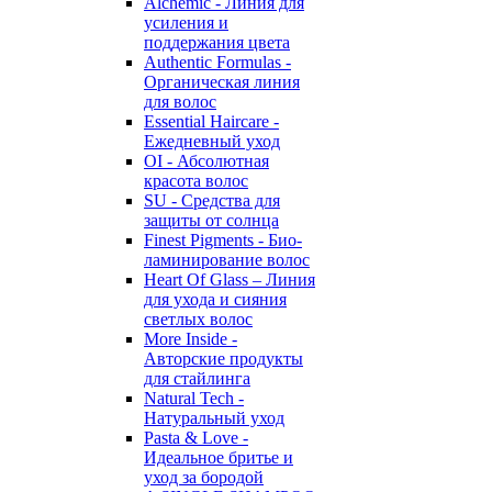
Alchemic - Линия для
усиления и
поддержания цвета
Authentic Formulas -
Органическая линия
для волос
Essential Haircare -
Eжедневный уход
OI - Абсолютная
красота волос
SU - Средства для
защиты от солнца
Finest Pigments - Био-
ламинирование волос
Heart Of Glass – Линия
для ухода и сияния
светлых волос
More Inside -
Авторские продукты
для стайлинга
Natural Tech -
Натуральный уход
Pasta & Love -
Идеальное бритье и
уход за бородой