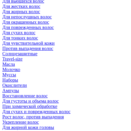
Для вьющихся волос
Для жестких волос
Для жирных волос
Для непослушных волос
Для окрашенных волос
Для поврежденных волос
Для сухих волос
Для тонких волос
Для чувствительной кожи
Против выпадения волос
Солнцезащитные
Travel-size
Масла
Молочко
Муссы
Наборы
Окислители
Ампулы
Восстановление волос
Для густоты и объема волос
При химической обработке
Для сухих и поврежденных волос
Рост волос, против выпадения
Укрепление волос
Для жирной кожи головы