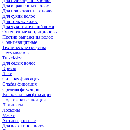
Для непослушных волос
Для окрашенных волос
Для поврежденных волос
Для сухих волос
Для тонких волос
Для чувствительной кожи
Оттеночные кондиционеры
Против выпадения волос
Солнцезащитные
Технические средства
Несмываемые
Travel-size
Для седых волос
Кремы
Лаки
Сильная фиксация
Слабая фиксация
Средняя фиксация
Ультрасильная фиксация
Подвижная фиксация
Ламинаты
Лосьоны
Маски
Антивозрастные
Для всех типов волос