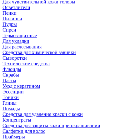
Для чувствительной кожи головы
Осветлители
Пенки
Пилинги
Пудры
Спреи
Термозащитные
Для укладки
Для расчесывания
Средства для химической завивки
Сыворотки
Технические средства
Флюиды
Скрабы
Пасты
Уход с кератином
Эссенции
Тоники
Глины
Помады
Средства для удаления краски с кожи
Концентраты
Средства для защиты кожи при окрашивании
Салфетки для волос
Праймеры