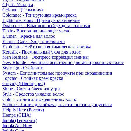
Glynt - Укладка
Goldwell (Германия)
Colorance - Тонирующая крем-краска
Lightdimensions - Премиум-осветление
Dualsenses - Комплексный уход за волосами
Elixir - Восстанавливающее масло
Elumen - Краска для волос
Elumen Care - Уход за волосами
Evolution - Нейтральная химическая завивка
Kerasilk - Премиальный уход для волос
Men Reshade - Экспресс-коррекция седины
New Blonde - Экспресс осветление для мелированных волос
Stylesign - Стайлинг
System - Дополнительные продукты при окрашивании
Topchic - Стойкая крем-краска
Greymy (Швейцария)
Shine - Свет и блеск изнутри
Style - Средства укладки волос
Color - Линия для окрашенных волос
Volume - Линия для объема, эластичности и упругости
Help Is Here (Россия)
Hempz (США)
Indola (Германия)
Indola Act Now
Indola Care