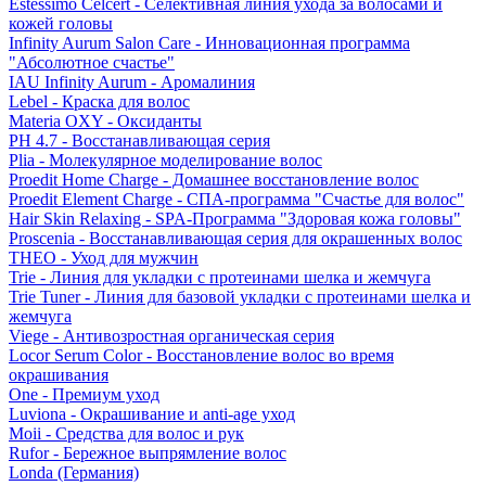
Estessimo Celcert - Селективная линия ухода за волосами и
кожей головы
Infinity Aurum Salon Care - Инновационная программа
"Абсолютное счастье"
IAU Infinity Aurum - Аромалиния
Lebel - Краска для волос
Materia OXY - Оксиданты
PH 4.7 - Восстанавливающая серия
Plia - Молекулярное моделирование волос
Proedit Home Charge - Домашнее восстановление волос
Proedit Element Charge - СПА-программа "Счастье для волос"
Hair Skin Relaxing - SPA-Программа "Здоровая кожа головы"
Proscenia - Восстанавливающая серия для окрашенных волос
THEO - Уход для мужчин
Trie - Линия для укладки с протеинами шелка и жемчуга
Trie Tuner - Линия для базовой укладки с протеинами шелка и
жемчуга
Viege - Антивозростная органическая серия
Locor Serum Color - Восстановление волос во время
окрашивания
One - Премиум уход
Luviona - Окрашивание и anti-age уход
Moii - Средства для волос и рук
Rufor - Бережное выпрямление волос
Londa (Германия)