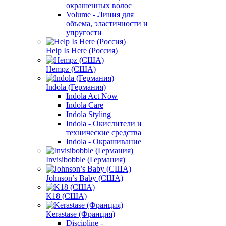
окрашенных волос
Volume - Линия для
объема, эластичности и
упругости
Help Is Here (Россия)
Hempz (США)
Indola (Германия)
Indola Act Now
Indola Care
Indola Styling
Indola - Окислители и
технические средства
Indola - Окрашивание
Invisibobble (Германия)
Johnson’s Baby (США)
K18 (США)
Kerastase (Франция)
Discipline -