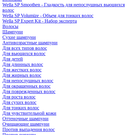
Wella SP Smoothen - Гладкость для непослушных вьющихся
волос
Wella SP Volumize - Объем для тонких волос
Wella SP Expert Kit - Набор эксперта
Волосы
Шампуни
Сухие шампуни
Антивозрастные шампуни
Для всех типов волос
Для вьющихся волос
Для детей
Для длинных волос
Для жестких волос
Для жирных волос
Для непослушных волос
Для окрашенных волос
Для поврежденных волос
Для роста волос
Для сухих волос
Для тонких волос
Для чувствительной кожи
Оттеночные шампуни
Очищающие шампуни
Против выпадения волос
Против перхоти