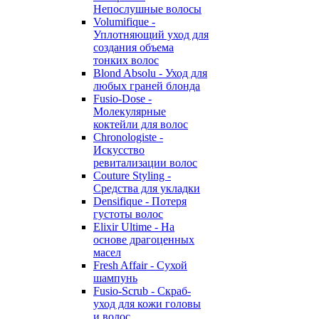
Непослушные волосы
Volumifique -
Уплотняющий уход для
создания объема
тонких волос
Blond Absolu - Уход для
любых граней блонда
Fusio-Dose -
Молекулярные
коктейли для волос
Chronologiste -
Искусство
ревитализации волос
Couture Styling -
Средства для укладки
Densifique - Потеря
густоты волос
Elixir Ultime - На
основе драгоценных
масел
Fresh Affair - Сухой
шампунь
Fusio-Scrub - Скраб-
уход для кожи головы
и волос