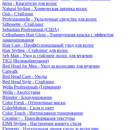
Igora - Красители для волос
Natural Styling - Химическая завивка волос
Osis - Стайлинг
Professionnelle - Укладочные средства для волос
Silhouette - Стайлинг
Sebastian Professional (США)
Cellophanes Hair Gloss - Тонирующая краска с эффектом
ламинирования
Hair Care - Профессиональный уход для волос
Hair Styling - Стайлинг для волос
Seb Man - Уход и стайлинг волос для мужчин
TIGI (Великобритания)
Bed Head for Men - Уход за волосами для мужчин
Catwalk
Bed Head Care - Уходы
Bed Head Style - Стайлинг
Wella Professionals (Германия)
Wella - Аксессуары
Blondor - Блондирование
Color Fresh - Оттеночные маски
ColorMotion - Сила и цвет
Color Touch - Интенсивное тонирование
Creatine+ - Трансформация текстуры
EIMI Styling - Настроение вашего стиля
Elements - Натуральная линия ухода за волосами