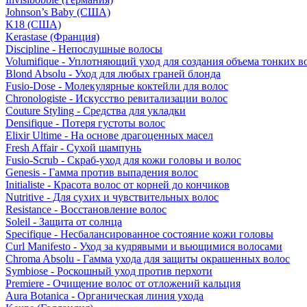
Johnson’s Baby (США)
K18 (США)
Kerastase (Франция)
Discipline - Непослушные волосы
Volumifique - Уплотняющий уход для создания объема тонких в
Blond Absolu - Уход для любых граней блонда
Fusio-Dose - Молекулярные коктейли для волос
Chronologiste - Искусство ревитализации волос
Couture Styling - Средства для укладки
Densifique - Потеря густоты волос
Elixir Ultime - На основе драгоценных масел
Fresh Affair - Сухой шампунь
Fusio-Scrub - Скраб-уход для кожи головы и волос
Genesis - Гамма против выпадения волос
Initialiste - Красота волос от корней до кончиков
Nutritive - Для сухих и чувствительных волос
Resistance - Восстановление волос
Soleil - Защита от солнца
Specifique - Несбалансированное состояние кожи головы
Curl Manifesto - Уход за кудрявыми и вьющимися волосами
Chroma Absolu - Гамма ухода для защиты окрашенных волос
Symbiose - Роскошный уход против перхоти
Premiere - Очищение волос от отложений кальция
Aura Botanica - Органическая линия ухода