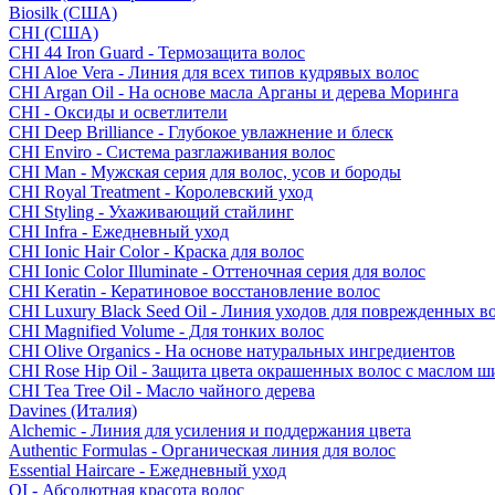
Biosilk (США)
CHI (США)
CHI 44 Iron Guard - Термозащита волос
CHI Aloe Vera - Линия для всех типов кудрявых волос
CHI Argan Oil - На основе масла Арганы и дерева Моринга
CHI - Оксиды и осветлители
CHI Deep Brilliance - Глубокое увлажнение и блеск
CHI Enviro - Система разглаживания волос
CHI Man - Мужская серия для волос, усов и бороды
CHI Royal Treatment - Королевский уход
CHI Styling - Ухаживающий стайлинг
CHI Infra - Ежедневный уход
CHI Ionic Hair Color - Краска для волос
CHI Ionic Color Illuminate - Оттеночная серия для волос
CHI Keratin - Кератиновое восстановление волос
CHI Luxury Black Seed Oil - Линия уходов для поврежденных в
CHI Magnified Volume - Для тонких волос
CHI Olive Organics - На основе натуральных ингредиентов
CHI Rose Hip Oil - Защита цвета окрашенных волос с маслом 
CHI Tea Tree Oil - Масло чайного дерева
Davines (Италия)
Alchemic - Линия для усиления и поддержания цвета
Authentic Formulas - Органическая линия для волос
Essential Haircare - Eжедневный уход
OI - Абсолютная красота волос