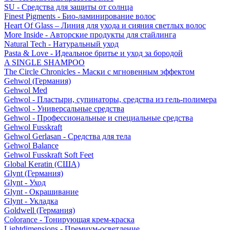
SU - Средства для защиты от солнца
Finest Pigments - Био-ламинирование волос
Heart Of Glass – Линия для ухода и сияния светлых волос
More Inside - Авторские продукты для стайлинга
Natural Tech - Натуральный уход
Pasta & Love - Идеальное бритье и уход за бородой
A SINGLE SHAMPOO
The Circle Chronicles - Маски с мгновенным эффектом
Gehwol (Германия)
Gehwol Med
Gehwol - Пластыри, супинаторы, средства из гель-полимера
Gehwol - Универсальные средства
Gehwol - Профессиональные и специальные средства
Gehwol Fusskraft
Gehwol Gerlasan - Средства для тела
Gehwol Balance
Gehwol Fusskraft Soft Feet
Global Keratin (США)
Glynt (Германия)
Glynt - Уход
Glynt - Окрашивание
Glynt - Укладка
Goldwell (Германия)
Colorance - Тонирующая крем-краска
Lightdimensions - Премиум-осветление