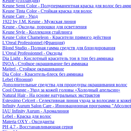
Keune (Голландия)
Keune Semi Color - Полуперманентная краска для волос без амм
Keune Tinta Color - Стойкая краска для волос
Keune Care - Уход
1922 by J.M. Keune - Мужская линия
Keune - Оксиды, порошки для осветления
Keune Style - Коллекция стайлинга
Keune Color Chameleon - Красители прямого действия
L'Oreal Professionnel (Франция)
Blond Studio - Полная гамма средств для блондирования
L'Oreal Professionnel - Оксиды
Dia Light - Кислотный краситель тон в тон без аммиака
INOA - Стойкое окрашивание без аммиака
Majirel - Стойкое окрашивание
Dia Color - Краситель-блеск без аммиака
Lebel (Япония)
Дополнительные средства для процедуры окрашивания волос
Cool Orange - Уход за кожей головы «Холодный апельсин»
Natural Hair - На основе натуральных экстрактов
Estessimo Celcert - Селективная линия ухода за волосами и кож
Infinity Aurum Salon Care - Инновационная программа "Абсолют
IAU Infinity Aurum - Аромалиния
Lebel - Краска для волос
Materia OXY - Оксиданты
PH 4.7 - Восстанавливающая серия