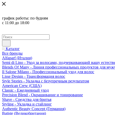
график работы:
по будням
с 11:00 до 18:00
Каталог
Все бренды
Alfaparf (Италия)
Semi di Lino - Уход за волосами, подчеркивающий вашу естест
Blends Of Many - Линия профессиональных продуктов для муж
Il Salone Milano - Профессиональный уход для волос
Lisse Design - Трансформация волос
Style Stories - Укладка с безупречным результатом
American Crew (США)
Classic - Ежедневный уход
Precision Blend - Окрашивание и тонирование
Shave - Средства для бритья
Styling - Укладка и стайлинг
Authentic Beauty Concept (Германия)
Batiste (Великобритания)