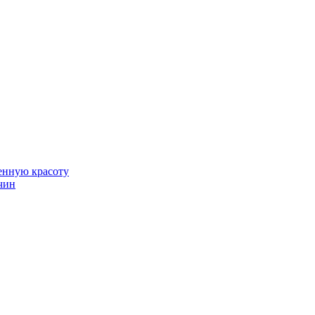
венную красоту
чин