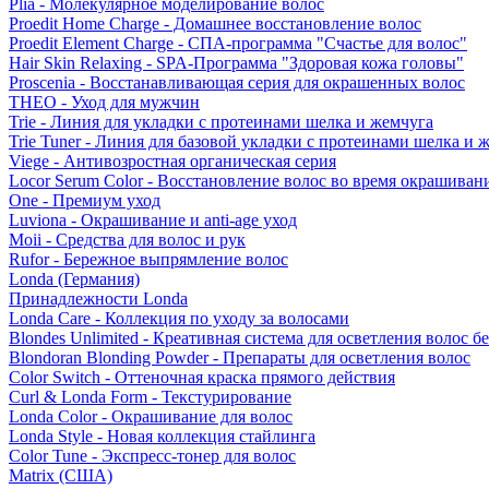
Plia - Молекулярное моделирование волос
Proedit Home Charge - Домашнее восстановление волос
Proedit Element Charge - СПА-программа "Счастье для волос"
Hair Skin Relaxing - SPA-Программа "Здоровая кожа головы"
Proscenia - Восстанавливающая серия для окрашенных волос
THEO - Уход для мужчин
Trie - Линия для укладки с протеинами шелка и жемчуга
Trie Tuner - Линия для базовой укладки с протеинами шелка и 
Viege - Антивозростная органическая серия
Locor Serum Color - Восстановление волос во время окрашиван
One - Премиум уход
Luviona - Окрашивание и anti-age уход
Moii - Средства для волос и рук
Rufor - Бережное выпрямление волос
Londa (Германия)
Принадлежности Londa
Londa Care - Коллекция по уходу за волосами
Blondes Unlimited - Креативная система для осветления волос б
Blondoran Blonding Powder - Препараты для осветления волос
Color Switch - Оттеночная краска прямого действия
Curl & Londa Form - Текстурирование
Londa Color - Окрашивание для волос
Londa Style - Новая коллекция стайлинга
Color Tune - Экспресс-тонер для волос
Matrix (США)