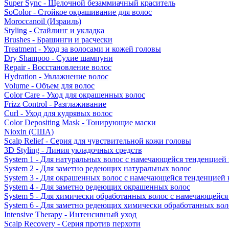
Super Sync - Щелочной безаммиачный краситель
SoColor - Стойкое окрашивание для волос
Moroccanoil (Израиль)
Styling - Стайлинг и укладка
Brushes - Брашинги и расчески
Treatment - Уход за волосами и кожей головы
Dry Shampoo - Сухие шампуни
Repair - Восстановление волос
Hydration - Увлажнение волос
Volume - Объем для волос
Color Care - Уход для окрашенных волос
Frizz Control - Разглаживание
Curl - Уход для кудрявых волос
Color Depositing Mask - Тонирующие маски
Nioxin (США)
Scalp Relief - Серия для чувствительной кожи головы
3D Styling - Линия укладочных средств
System 1 - Для натуральных волос с намечающейся тенденцией
System 2 - Для заметно редеющих натуральных волос
System 3 - Для окрашенных волос с намечающейся тенденцией
System 4 - Для заметно редеющих окрашенных волос
System 5 - Для химически обработанных волос с намечающейс
System 6 - Для заметно редеющих химически обработанных вол
Intensive Therapy - Интенсивный уход
Scalp Recovery - Серия против перхоти