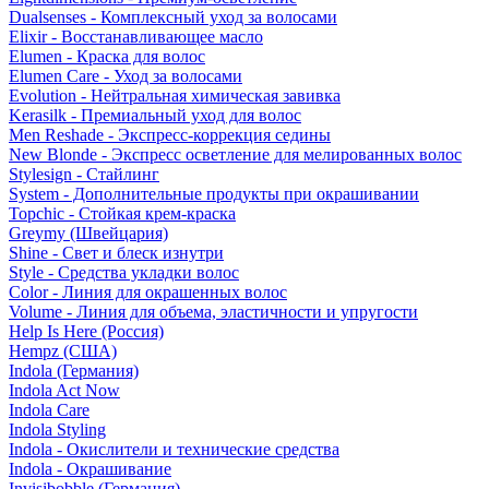
Dualsenses - Комплексный уход за волосами
Elixir - Восстанавливающее масло
Elumen - Краска для волос
Elumen Care - Уход за волосами
Evolution - Нейтральная химическая завивка
Kerasilk - Премиальный уход для волос
Men Reshade - Экспресс-коррекция седины
New Blonde - Экспресс осветление для мелированных волос
Stylesign - Стайлинг
System - Дополнительные продукты при окрашивании
Topchic - Стойкая крем-краска
Greymy (Швейцария)
Shine - Свет и блеск изнутри
Style - Средства укладки волос
Color - Линия для окрашенных волос
Volume - Линия для объема, эластичности и упругости
Help Is Here (Россия)
Hempz (США)
Indola (Германия)
Indola Act Now
Indola Care
Indola Styling
Indola - Окислители и технические средства
Indola - Окрашивание
Invisibobble (Германия)