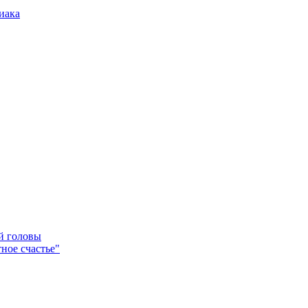
иака
ей головы
ное счастье"