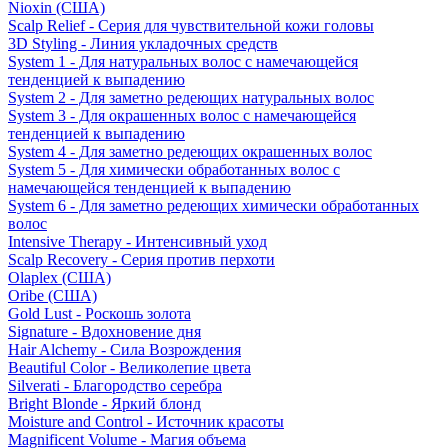
Nioxin (США)
Scalp Relief - Серия для чувствительной кожи головы
3D Styling - Линия укладочных средств
System 1 - Для натуральных волос с намечающейся
тенденцией к выпадению
System 2 - Для заметно редеющих натуральных волос
System 3 - Для окрашенных волос с намечающейся
тенденцией к выпадению
System 4 - Для заметно редеющих окрашенных волос
System 5 - Для химически обработанных волос с
намечающейся тенденцией к выпадению
System 6 - Для заметно редеющих химически обработанных
волос
Intensive Therapy - Интенсивный уход
Scalp Recovery - Серия против перхоти
Olaplex (США)
Oribe (США)
Gold Lust - Роскошь золота
Signature - Вдохновение дня
Hair Alchemy - Сила Возрождения
Beautiful Color - Великолепие цвета
Silverati - Благородство серебра
Bright Blonde - Яркий блонд
Moisture and Control - Источник красоты
Magnificent Volume - Магия объема