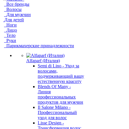
Все бренды
Волосы
Для мужчин
Для детей
Ноги
Лицо
Тело
Руки
Парикмахерские принадлежности
Alfaparf (Италия)
Semi di Lino - Уход за
волосами,
подчеркивающий вашу
естественную красоту
Blends Of Many -
Линия
профессиональных
продуктов для мужчин
Il Salone Milano -
Профессиональный
уход для волос
Lisse Design -
Трансформация волос