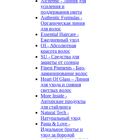
Alchemic - Линия для
усиления и
поддержания цвета
Authentic Formulas -
Органическая линия
для волос
Essential Haircare -
Eжедневный уход
OI - Абсолютная
красота волос
SU - Средства для
защиты от солнца
Finest Pigments - Био-
ламинирование волос
Heart Of Glass – Линия
для ухода и сияния
светлых волос
More Inside -
Авторские продукты
для стайлинга
Natural Tech -
Натуральный уход
Pasta & Love -
Идеальное бритье и
уход за бородой