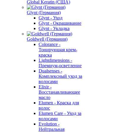
Global Keratin (США)
Glynt (Германия)
Glynt - Уход
Glynt - Окрашивание
Glynt - Укладка
Goldwell (Германия)
Colorance -
Тонирующая крем-
краска
Lightdimensions -
Премиум-осветление
Dualsenses -
Комплексный уход за
волосами
Elixir -
Восстанавливающее
масло
Elumen - Краска для
волос
Elumen Care - Уход за
волосами
Evolution -
Нейтральная