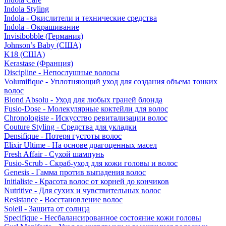
Indola Styling
Indola - Окислители и технические средства
Indola - Окрашивание
Invisibobble (Германия)
Johnson’s Baby (США)
K18 (США)
Kerastase (Франция)
Discipline - Непослушные волосы
Volumifique - Уплотняющий уход для создания объема тонких
волос
Blond Absolu - Уход для любых граней блонда
Fusio-Dose - Молекулярные коктейли для волос
Chronologiste - Искусство ревитализации волос
Couture Styling - Средства для укладки
Densifique - Потеря густоты волос
Elixir Ultime - На основе драгоценных масел
Fresh Affair - Сухой шампунь
Fusio-Scrub - Скраб-уход для кожи головы и волос
Genesis - Гамма против выпадения волос
Initialiste - Красота волос от корней до кончиков
Nutritive - Для сухих и чувствительных волос
Resistance - Восстановление волос
Soleil - Защита от солнца
Specifique - Несбалансированное состояние кожи головы