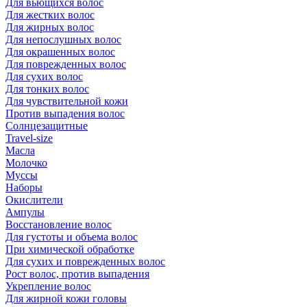
Для вьющихся волос
Для жестких волос
Для жирных волос
Для непослушных волос
Для окрашенных волос
Для поврежденных волос
Для сухих волос
Для тонких волос
Для чувствительной кожи
Против выпадения волос
Солнцезащитные
Travel-size
Масла
Молочко
Муссы
Наборы
Окислители
Ампулы
Восстановление волос
Для густоты и объема волос
При химической обработке
Для сухих и поврежденных волос
Рост волос, против выпадения
Укрепление волос
Для жирной кожи головы