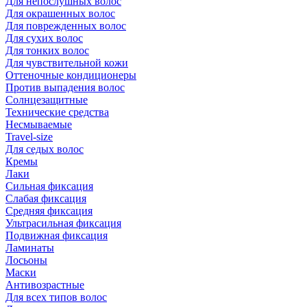
Для непослушных волос
Для окрашенных волос
Для поврежденных волос
Для сухих волос
Для тонких волос
Для чувствительной кожи
Оттеночные кондиционеры
Против выпадения волос
Солнцезащитные
Технические средства
Несмываемые
Travel-size
Для седых волос
Кремы
Лаки
Сильная фиксация
Слабая фиксация
Средняя фиксация
Ультрасильная фиксация
Подвижная фиксация
Ламинаты
Лосьоны
Маски
Антивозрастные
Для всех типов волос