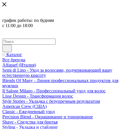
график работы:
по будням
с 11:00 до 18:00
Каталог
Все бренды
Alfaparf (Италия)
Semi di Lino - Уход за волосами, подчеркивающий вашу
естественную красоту
Blends Of Many - Линия профессиональных продуктов для
мужчин
Il Salone Milano - Профессиональный уход для волос
Lisse Design - Трансформация волос
Style Stories - Укладка с безупречным результатом
American Crew (США)
Classic - Ежедневный уход
Precision Blend - Окрашивание и тонирование
Shave - Средства для бритья
Styling - Укладка и стайлинг