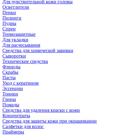
Для чувствительной кожи головы
Осветлители
Пенки
Пилинги
Пудры
Спреи
Термозащитные
Для укладки
Для расчесывания
Средства для химической завивки
Сыворотки
Технические средства
Флюиды
Скрабы
Пасты
Уход с кератином
Эссенции
Тоники
Глины
Помады
Средства для удаления краски с кожи
Концентраты
Средства для защиты кожи при окрашивании
Салфетки для волос
Праймеры