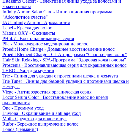
Estessimo Celcert - Селективная линия ухода за волосами и
кожей головы
Infinity Aurum Salon Care - Инновационная программа
"Абсолютное счастье"
IAU Infinity Aurum - Аромалиния
Lebel - Краска для волос
Materia OXY - Оксиданты
PH 4.7 - Восстанавливающая серия
Plia - Молекулярное моделирование волос
Proedit Home Charge - Домашнее восстановление волос
Proedit Element Charge - СПА-программа "Счастье для волос"
Hair Skin Relaxing - SPA-Программа "Здоровая кожа головы"
Proscenia - Восстанавливающая серия для окрашенных волос
THEO - Уход для мужчин
Trie - Линия для укладки с протеинами шелка и жемчуга
Trie Tuner - Линия для базовой укладки с протеинами шелка и
жемчуга
Viege - Антивозростная органическая серия
Locor Serum Color - Восстановление волос во время
окрашивания
One - Премиум уход
Luviona - Окрашивание и anti-age уход
Moii - Средства для волос и рук
Rufor - Бережное выпрямление волос
Londa (Германия)