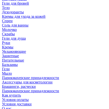
Гели для бровей
Тело
Дезодоранты
Кремы для ухода за кожей
Спреи
Соль для ванны
Молочко
Скрабы
Гели для душа
Руки
Кремы
Увлажняющие
Защитные
Питательные
Бальзамы
Гели
Мыло
Парикмахерские принадлежности
Аксессуары для косметологии
Брашинги, расчески
Парикмахерские принадлежности
Как купить
Условия оплаты
Условия доставки
О нас