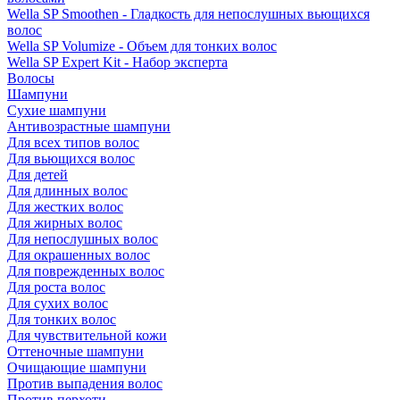
Wella SP Smoothen - Гладкость для непослушных вьющихся
волос
Wella SP Volumize - Объем для тонких волос
Wella SP Expert Kit - Набор эксперта
Волосы
Шампуни
Сухие шампуни
Антивозрастные шампуни
Для всех типов волос
Для вьющихся волос
Для детей
Для длинных волос
Для жестких волос
Для жирных волос
Для непослушных волос
Для окрашенных волос
Для поврежденных волос
Для роста волос
Для сухих волос
Для тонких волос
Для чувствительной кожи
Оттеночные шампуни
Очищающие шампуни
Против выпадения волос
Против перхоти