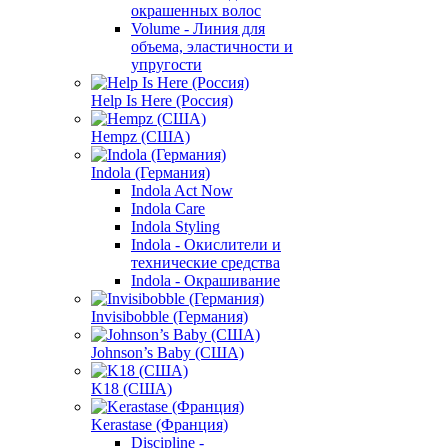
окрашенных волос
Volume - Линия для
объема, эластичности и
упругости
Help Is Here (Россия)
Hempz (США)
Indola (Германия)
Indola Act Now
Indola Care
Indola Styling
Indola - Окислители и
технические средства
Indola - Окрашивание
Invisibobble (Германия)
Johnson’s Baby (США)
K18 (США)
Kerastase (Франция)
Discipline -