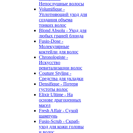
Непослушные волосы
Volumifique -
Уплотняющий уход для
создания объема
тонких волос
Blond Absolu - Уход для
любых граней блонда
Fusio-Dose -
Молекулярные
коктейли для волос
Chronologiste -
Искусство
ревитализации волос
Couture Styling -
Средства для укладки
Densifique - Потеря
густоты волос
Elixir Ultime - На
основе драгоценных
масел
Fresh Affair - Сухой
шампунь
Fusio-Scrub - Скраб-
уход для кожи головы
и волос