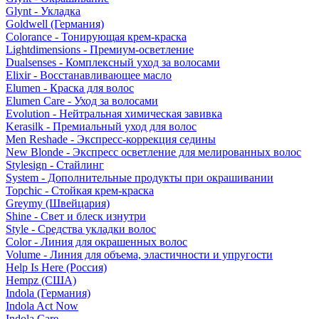
Glynt - Укладка
Goldwell (Германия)
Colorance - Тонирующая крем-краска
Lightdimensions - Премиум-осветление
Dualsenses - Комплексный уход за волосами
Elixir - Восстанавливающее масло
Elumen - Краска для волос
Elumen Care - Уход за волосами
Evolution - Нейтральная химическая завивка
Kerasilk - Премиальный уход для волос
Men Reshade - Экспресс-коррекция седины
New Blonde - Экспресс осветление для мелированных волос
Stylesign - Стайлинг
System - Дополнительные продукты при окрашивании
Topchic - Стойкая крем-краска
Greymy (Швейцария)
Shine - Свет и блеск изнутри
Style - Средства укладки волос
Color - Линия для окрашенных волос
Volume - Линия для объема, эластичности и упругости
Help Is Here (Россия)
Hempz (США)
Indola (Германия)
Indola Act Now
Indola Care