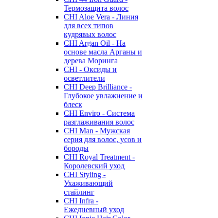
Термозащита волос
CHI Aloe Vera - Линия
для всех типов
кудрявых волос
CHI Argan Oil - На
основе масла Арганы и
дерева Моринга
CHI - Оксиды и
осветлители
CHI Deep Brilliance -
Глубокое увлажнение и
блеск
CHI Enviro - Система
разглаживания волос
CHI Man - Мужская
серия для волос, усов и
бороды
CHI Royal Treatment -
Королевский уход
CHI Styling -
Ухаживающий
стайлинг
CHI Infra -
Ежедневный уход