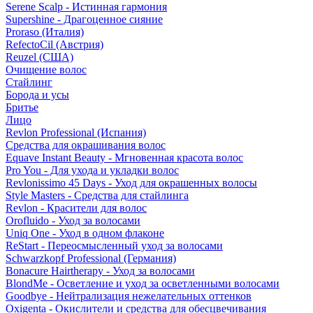
Serene Scalp - Истинная гармония
Supershine - Драгоценное сияние
Proraso (Италия)
RefectoCil (Австрия)
Reuzel (США)
Очищение волос
Стайлинг
Борода и усы
Бритье
Лицо
Revlon Professional (Испания)
Средства для окрашивания волос
Equave Instant Beauty - Мгновенная красота волос
Pro You - Для ухода и укладки волос
Revlonissimo 45 Days - Уход для окрашенных волосы
Style Masters - Средства для стайлинга
Revlon - Красители для волос
Orofluido - Уход за волосами
Uniq One - Уход в одном флаконе
ReStart - Переосмысленный уход за волосами
Schwarzkopf Professional (Германия)
Bonacure Hairtherapy - Уход за волосами
BlondMe - Осветление и уход за осветленными волосами
Goodbye - Нейтрализация нежелательных оттенков
Oxigenta - Окислители и средства для обесцвечивания