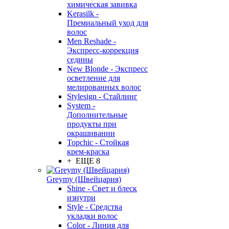
химическая завивка
Kerasilk -
Премиальный уход для
волос
Men Reshade -
Экспресс-коррекция
седины
New Blonde - Экспресс
осветление для
мелированных волос
Stylesign - Стайлинг
System -
Дополнительные
продукты при
окрашивании
Topchic - Стойкая
крем-краска
+ ЕЩЕ 8
Greymy (Швейцария)
Shine - Свет и блеск
изнутри
Style - Средства
укладки волос
Color - Линия для