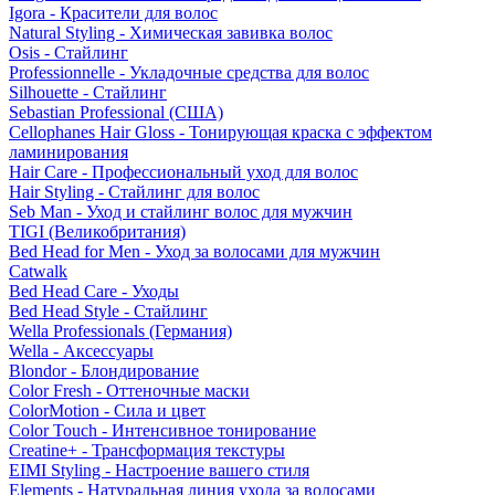
Igora - Красители для волос
Natural Styling - Химическая завивка волос
Osis - Стайлинг
Professionnelle - Укладочные средства для волос
Silhouette - Стайлинг
Sebastian Professional (США)
Cellophanes Hair Gloss - Тонирующая краска с эффектом
ламинирования
Hair Care - Профессиональный уход для волос
Hair Styling - Стайлинг для волос
Seb Man - Уход и стайлинг волос для мужчин
TIGI (Великобритания)
Bed Head for Men - Уход за волосами для мужчин
Catwalk
Bed Head Care - Уходы
Bed Head Style - Стайлинг
Wella Professionals (Германия)
Wella - Аксессуары
Blondor - Блондирование
Color Fresh - Оттеночные маски
ColorMotion - Сила и цвет
Color Touch - Интенсивное тонирование
Creatine+ - Трансформация текстуры
EIMI Styling - Настроение вашего стиля
Elements - Натуральная линия ухода за волосами