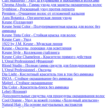
Curl Manifesto - Уход за кудрявыми и вьющимися волосами
Chroma Absolu - Гамма ухода для защиты окрашенных волос
Symbiose - Роскошный уход против перхоти
Premiere - Очищение волос от отложений кальция
Aura Botanica - Органическая линия ухода
Keune (Голландия)
Keune Semi Color - Полуперманентная краска для волос без
аммиака
Keune Tinta Color - Стойкая краска для волос
Keune Care - Уход
1922 by J.M. Keune - Мужская линия
Keune - Оксиды, порошки для осветления
Keune Style - Коллекция стайлинга
Keune Color Chameleon - Красители прямого действия
L'Oreal Professionnel (Франция)
Blond Studio - Полная гамма средств для блондирования
L'Oreal Professionnel - Оксиды
Dia Light - Кислотный краситель тон в тон без аммиака
INOA - Стойкое окрашивание без аммиака
Majirel - Стойкое окрашивание
Dia Color - Краситель-блеск без аммиака
Lebel (Япония)
Дополнительные средства для процедуры окрашивания волос
Cool Orange - Уход за кожей головы «Холодный апельсин»
Natural Hair - На основе натуральных экстрактов