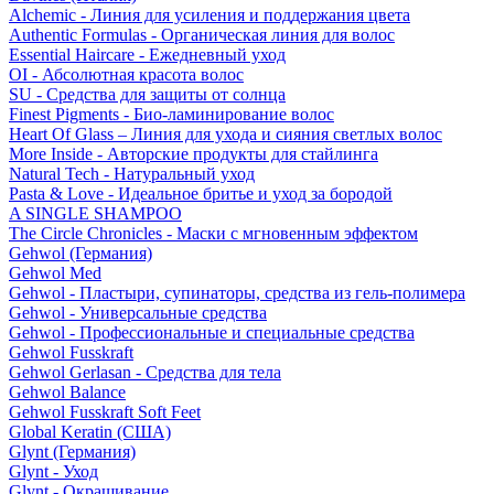
Alchemic - Линия для усиления и поддержания цвета
Authentic Formulas - Органическая линия для волос
Essential Haircare - Eжедневный уход
OI - Абсолютная красота волос
SU - Средства для защиты от солнца
Finest Pigments - Био-ламинирование волос
Heart Of Glass – Линия для ухода и сияния светлых волос
More Inside - Авторские продукты для стайлинга
Natural Tech - Натуральный уход
Pasta & Love - Идеальное бритье и уход за бородой
A SINGLE SHAMPOO
The Circle Chronicles - Маски с мгновенным эффектом
Gehwol (Германия)
Gehwol Med
Gehwol - Пластыри, супинаторы, средства из гель-полимера
Gehwol - Универсальные средства
Gehwol - Профессиональные и специальные средства
Gehwol Fusskraft
Gehwol Gerlasan - Средства для тела
Gehwol Balance
Gehwol Fusskraft Soft Feet
Global Keratin (США)
Glynt (Германия)
Glynt - Уход
Glynt - Окрашивание