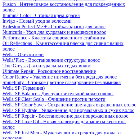
Fusion - Интенсивное восстановление для поврежденных
волос
Illumina Color - Стойкая крем-краска
Invigo - Новый уход за волосами
Koleston Perfect Me + - Стойкая краска для волос
Nutricurls - Уход для кудрявых и вьющихся волос
Performance - Классика современного стайлинга
Oil Reflections - Квинтэссенция блеска для сияния ваших
волос
Wella - Окислители
Wella°Plex - Восстановление структуры волос
True Grey - Для натуральных седых волос
Ultimate Repair - Роскошное восстановление
Color Renew - Удаление пигмента без вреда для волос
Shinefinity - Стойкое цветное глазирование без аммиака
Wella SP (Германия)
Wella SP Balance - Для чувствительной кожи головы
Wella SP Clear Scalp - Очищение против перхоти
Wella SP Color Save - Сохранение цвета для окрашенных волос
Wella SP Hydrate - Увлажнение для нормальных и сухих волос
Wella SP Repair - Восстановление для поврежденных волос
Wella SP Luxe Oil - Новая коллекция для защиты кератина
волос
Wella SP Just Men - Мужская линия средств для ухода за
волосами