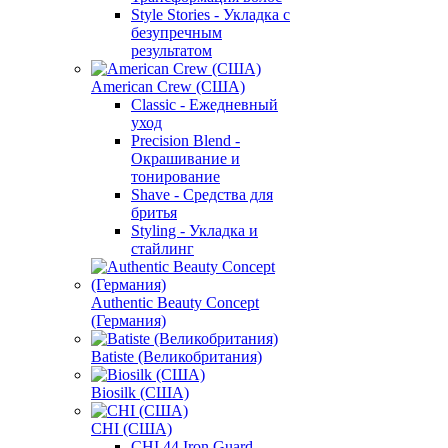
Style Stories - Укладка с
безупречным
результатом
American Crew (США)
Classic - Ежедневный
уход
Precision Blend -
Окрашивание и
тонирование
Shave - Средства для
бритья
Styling - Укладка и
стайлинг
Authentic Beauty Concept
(Германия)
Batiste (Великобритания)
Biosilk (США)
CHI (США)
CHI 44 Iron Guard -