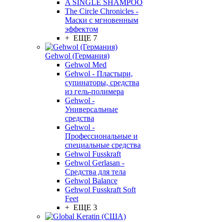
A SINGLE SHAMPOO
The Circle Chronicles -
Маски с мгновенным
эффектом
+ ЕЩЕ 7
Gehwol (Германия)
Gehwol Med
Gehwol - Пластыри,
супинаторы, средства
из гель-полимера
Gehwol -
Универсальные
средства
Gehwol -
Профессиональные и
специальные средства
Gehwol Fusskraft
Gehwol Gerlasan -
Средства для тела
Gehwol Balance
Gehwol Fusskraft Soft
Feet
+ ЕЩЕ 3