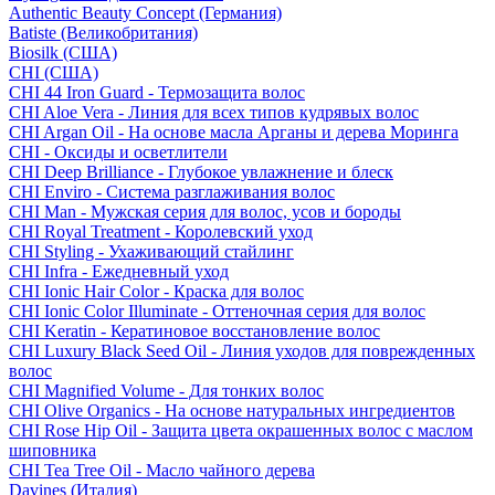
Authentic Beauty Concept (Германия)
Batiste (Великобритания)
Biosilk (США)
CHI (США)
CHI 44 Iron Guard - Термозащита волос
CHI Aloe Vera - Линия для всех типов кудрявых волос
CHI Argan Oil - На основе масла Арганы и дерева Моринга
CHI - Оксиды и осветлители
CHI Deep Brilliance - Глубокое увлажнение и блеск
CHI Enviro - Система разглаживания волос
CHI Man - Мужская серия для волос, усов и бороды
CHI Royal Treatment - Королевский уход
CHI Styling - Ухаживающий стайлинг
CHI Infra - Ежедневный уход
CHI Ionic Hair Color - Краска для волос
CHI Ionic Color Illuminate - Оттеночная серия для волос
CHI Keratin - Кератиновое восстановление волос
CHI Luxury Black Seed Oil - Линия уходов для поврежденных
волос
CHI Magnified Volume - Для тонких волос
CHI Olive Organics - На основе натуральных ингредиентов
CHI Rose Hip Oil - Защита цвета окрашенных волос с маслом
шиповника
CHI Tea Tree Oil - Масло чайного дерева
Davines (Италия)