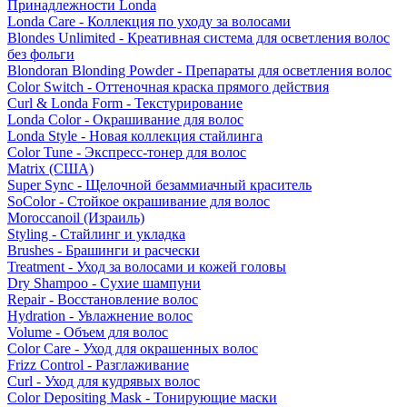
Принадлежности Londa
Londa Care - Коллекция по уходу за волосами
Blondes Unlimited - Креативная система для осветления волос
без фольги
Blondoran Blonding Powder - Препараты для осветления волос
Color Switch - Оттеночная краска прямого действия
Curl & Londa Form - Текстурирование
Londa Color - Окрашивание для волос
Londa Style - Новая коллекция стайлинга
Color Tune - Экспресс-тонер для волос
Matrix (США)
Super Sync - Щелочной безаммиачный краситель
SoColor - Стойкое окрашивание для волос
Moroccanoil (Израиль)
Styling - Стайлинг и укладка
Brushes - Брашинги и расчески
Treatment - Уход за волосами и кожей головы
Dry Shampoo - Сухие шампуни
Repair - Восстановление волос
Hydration - Увлажнение волос
Volume - Объем для волос
Color Care - Уход для окрашенных волос
Frizz Control - Разглаживание
Curl - Уход для кудрявых волос
Color Depositing Mask - Тонирующие маски