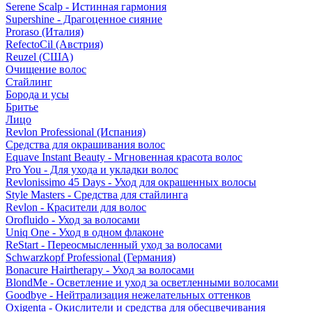
Serene Scalp - Истинная гармония
Supershine - Драгоценное сияние
Proraso (Италия)
RefectoCil (Австрия)
Reuzel (США)
Очищение волос
Стайлинг
Борода и усы
Бритье
Лицо
Revlon Professional (Испания)
Средства для окрашивания волос
Equave Instant Beauty - Мгновенная красота волос
Pro You - Для ухода и укладки волос
Revlonissimo 45 Days - Уход для окрашенных волосы
Style Masters - Средства для стайлинга
Revlon - Красители для волос
Orofluido - Уход за волосами
Uniq One - Уход в одном флаконе
ReStart - Переосмысленный уход за волосами
Schwarzkopf Professional (Германия)
Bonacure Hairtherapy - Уход за волосами
BlondMe - Осветление и уход за осветленными волосами
Goodbye - Нейтрализация нежелательных оттенков
Oxigenta - Окислители и средства для обесцвечивания