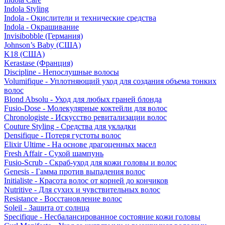
Indola Styling
Indola - Окислители и технические средства
Indola - Окрашивание
Invisibobble (Германия)
Johnson’s Baby (США)
K18 (США)
Kerastase (Франция)
Discipline - Непослушные волосы
Volumifique - Уплотняющий уход для создания объема тонких
волос
Blond Absolu - Уход для любых граней блонда
Fusio-Dose - Молекулярные коктейли для волос
Chronologiste - Искусство ревитализации волос
Couture Styling - Средства для укладки
Densifique - Потеря густоты волос
Elixir Ultime - На основе драгоценных масел
Fresh Affair - Сухой шампунь
Fusio-Scrub - Скраб-уход для кожи головы и волос
Genesis - Гамма против выпадения волос
Initialiste - Красота волос от корней до кончиков
Nutritive - Для сухих и чувствительных волос
Resistance - Восстановление волос
Soleil - Защита от солнца
Specifique - Несбалансированное состояние кожи головы