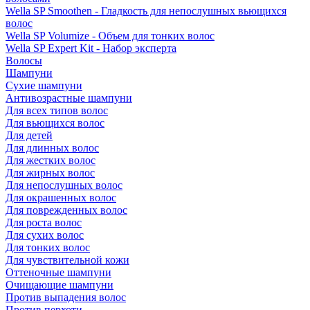
Wella SP Smoothen - Гладкость для непослушных вьющихся
волос
Wella SP Volumize - Объем для тонких волос
Wella SP Expert Kit - Набор эксперта
Волосы
Шампуни
Сухие шампуни
Антивозрастные шампуни
Для всех типов волос
Для вьющихся волос
Для детей
Для длинных волос
Для жестких волос
Для жирных волос
Для непослушных волос
Для окрашенных волос
Для поврежденных волос
Для роста волос
Для сухих волос
Для тонких волос
Для чувствительной кожи
Оттеночные шампуни
Очищающие шампуни
Против выпадения волос
Против перхоти