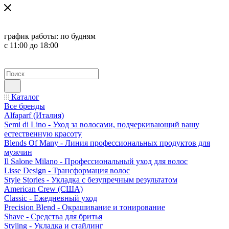
график работы:
по будням
с 11:00 до 18:00
Каталог
Все бренды
Alfaparf (Италия)
Semi di Lino - Уход за волосами, подчеркивающий вашу
естественную красоту
Blends Of Many - Линия профессиональных продуктов для
мужчин
Il Salone Milano - Профессиональный уход для волос
Lisse Design - Трансформация волос
Style Stories - Укладка с безупречным результатом
American Crew (США)
Classic - Ежедневный уход
Precision Blend - Окрашивание и тонирование
Shave - Средства для бритья
Styling - Укладка и стайлинг