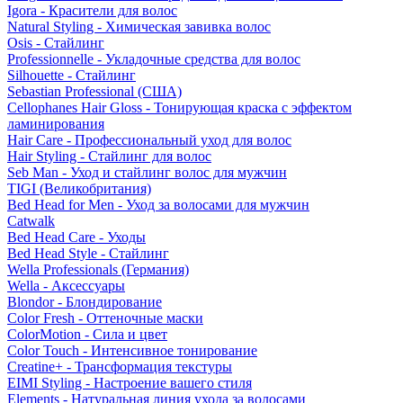
Igora - Красители для волос
Natural Styling - Химическая завивка волос
Osis - Стайлинг
Professionnelle - Укладочные средства для волос
Silhouette - Стайлинг
Sebastian Professional (США)
Cellophanes Hair Gloss - Тонирующая краска с эффектом
ламинирования
Hair Care - Профессиональный уход для волос
Hair Styling - Стайлинг для волос
Seb Man - Уход и стайлинг волос для мужчин
TIGI (Великобритания)
Bed Head for Men - Уход за волосами для мужчин
Catwalk
Bed Head Care - Уходы
Bed Head Style - Стайлинг
Wella Professionals (Германия)
Wella - Аксессуары
Blondor - Блондирование
Color Fresh - Оттеночные маски
ColorMotion - Сила и цвет
Color Touch - Интенсивное тонирование
Creatine+ - Трансформация текстуры
EIMI Styling - Настроение вашего стиля
Elements - Натуральная линия ухода за волосами