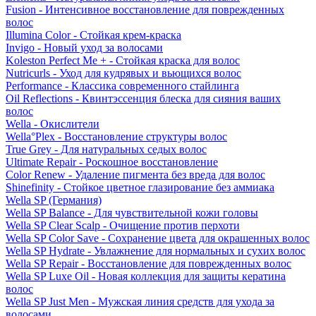
Fusion - Интенсивное восстановление для поврежденных
волос
Illumina Color - Стойкая крем-краска
Invigo - Новый уход за волосами
Koleston Perfect Me + - Стойкая краска для волос
Nutricurls - Уход для кудрявых и вьющихся волос
Performance - Классика современного стайлинга
Oil Reflections - Квинтэссенция блеска для сияния ваших
волос
Wella - Окислители
Wella°Plex - Восстановление структуры волос
True Grey - Для натуральных седых волос
Ultimate Repair - Роскошное восстановление
Color Renew - Удаление пигмента без вреда для волос
Shinefinity - Стойкое цветное глазирование без аммиака
Wella SP (Германия)
Wella SP Balance - Для чувствительной кожи головы
Wella SP Clear Scalp - Очищение против перхоти
Wella SP Color Save - Сохранение цвета для окрашенных волос
Wella SP Hydrate - Увлажнение для нормальных и сухих волос
Wella SP Repair - Восстановление для поврежденных волос
Wella SP Luxe Oil - Новая коллекция для защиты кератина
волос
Wella SP Just Men - Мужская линия средств для ухода за
волосами