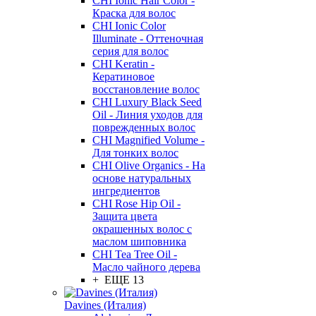
CHI Ionic Hair Color -
Краска для волос
CHI Ionic Color
Illuminate - Оттеночная
серия для волос
CHI Keratin -
Кератиновое
восстановление волос
CHI Luxury Black Seed
Oil - Линия уходов для
поврежденных волос
CHI Magnified Volume -
Для тонких волос
CHI Olive Organics - На
основе натуральных
ингредиентов
CHI Rose Hip Oil -
Защита цвета
окрашенных волос с
маслом шиповника
CHI Tea Tree Oil -
Масло чайного дерева
+ ЕЩЕ 13
Davines (Италия)