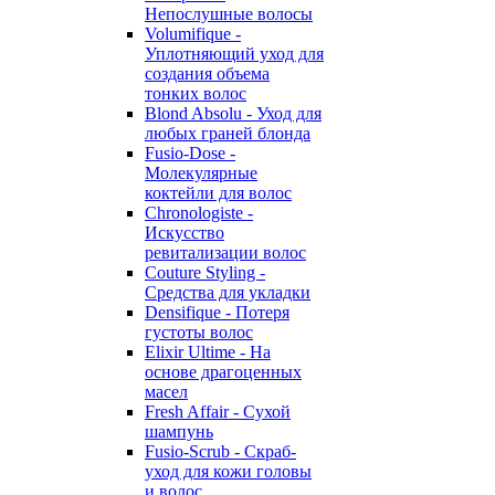
Непослушные волосы
Volumifique -
Уплотняющий уход для
создания объема
тонких волос
Blond Absolu - Уход для
любых граней блонда
Fusio-Dose -
Молекулярные
коктейли для волос
Chronologiste -
Искусство
ревитализации волос
Couture Styling -
Средства для укладки
Densifique - Потеря
густоты волос
Elixir Ultime - На
основе драгоценных
масел
Fresh Affair - Сухой
шампунь
Fusio-Scrub - Скраб-
уход для кожи головы
и волос