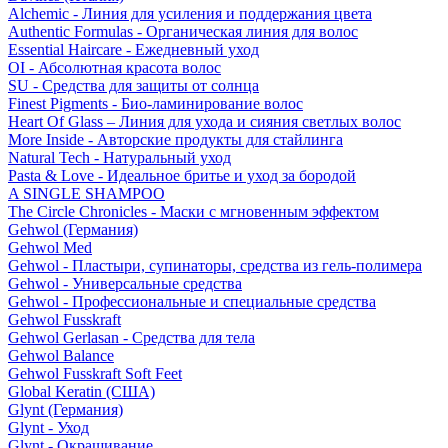
Alchemic - Линия для усиления и поддержания цвета
Authentic Formulas - Органическая линия для волос
Essential Haircare - Eжедневный уход
OI - Абсолютная красота волос
SU - Средства для защиты от солнца
Finest Pigments - Био-ламинирование волос
Heart Of Glass – Линия для ухода и сияния светлых волос
More Inside - Авторские продукты для стайлинга
Natural Tech - Натуральный уход
Pasta & Love - Идеальное бритье и уход за бородой
A SINGLE SHAMPOO
The Circle Chronicles - Маски с мгновенным эффектом
Gehwol (Германия)
Gehwol Med
Gehwol - Пластыри, супинаторы, средства из гель-полимера
Gehwol - Универсальные средства
Gehwol - Профессиональные и специальные средства
Gehwol Fusskraft
Gehwol Gerlasan - Средства для тела
Gehwol Balance
Gehwol Fusskraft Soft Feet
Global Keratin (США)
Glynt (Германия)
Glynt - Уход
Glynt - Окрашивание