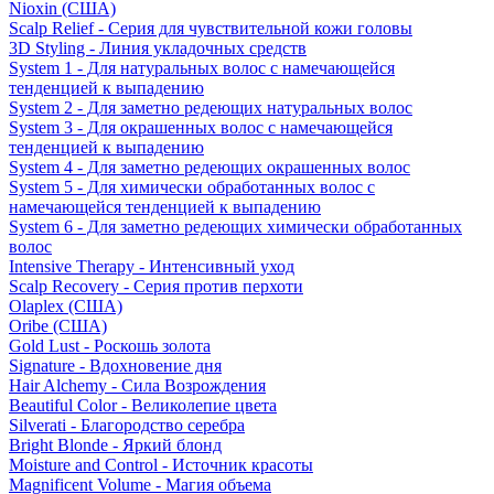
Nioxin (США)
Scalp Relief - Серия для чувствительной кожи головы
3D Styling - Линия укладочных средств
System 1 - Для натуральных волос с намечающейся
тенденцией к выпадению
System 2 - Для заметно редеющих натуральных волос
System 3 - Для окрашенных волос с намечающейся
тенденцией к выпадению
System 4 - Для заметно редеющих окрашенных волос
System 5 - Для химически обработанных волос с
намечающейся тенденцией к выпадению
System 6 - Для заметно редеющих химически обработанных
волос
Intensive Therapy - Интенсивный уход
Scalp Recovery - Серия против перхоти
Olaplex (США)
Oribe (США)
Gold Lust - Роскошь золота
Signature - Вдохновение дня
Hair Alchemy - Сила Возрождения
Beautiful Color - Великолепие цвета
Silverati - Благородство серебра
Bright Blonde - Яркий блонд
Moisture and Control - Источник красоты
Magnificent Volume - Магия объема