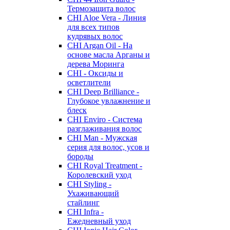
Термозащита волос
CHI Aloe Vera - Линия
для всех типов
кудрявых волос
CHI Argan Oil - На
основе масла Арганы и
дерева Моринга
CHI - Оксиды и
осветлители
CHI Deep Brilliance -
Глубокое увлажнение и
блеск
CHI Enviro - Система
разглаживания волос
CHI Man - Мужская
серия для волос, усов и
бороды
CHI Royal Treatment -
Королевский уход
CHI Styling -
Ухаживающий
стайлинг
CHI Infra -
Ежедневный уход