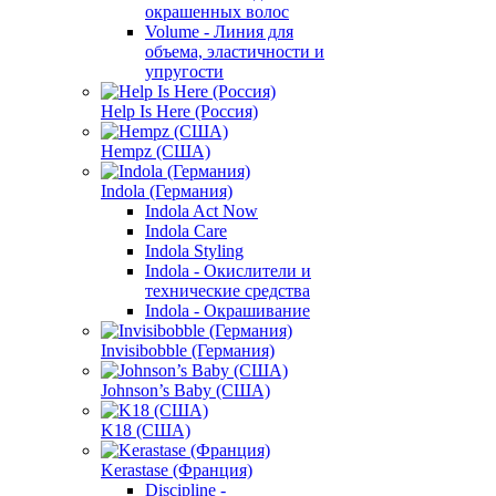
окрашенных волос
Volume - Линия для
объема, эластичности и
упругости
Help Is Here (Россия)
Hempz (США)
Indola (Германия)
Indola Act Now
Indola Care
Indola Styling
Indola - Окислители и
технические средства
Indola - Окрашивание
Invisibobble (Германия)
Johnson’s Baby (США)
K18 (США)
Kerastase (Франция)
Discipline -