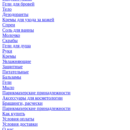
Гели для бровей
Тело
Дезодоранты
Кремы для ухода за кожей
Спреи
Соль для ванны
Молочко
Скрабы
Гели для душа
Руки
Кремы
Увлажняющие
Защитные
Питательные
Бальзамы
Гели
Мыло
Парикмахерские принадлежности
Аксессуары для косметологии
Брашинги, расчески
Парикмахерские принадлежности
Как купить
Условия оплаты
Условия доставки
О нас