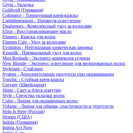
Glynt - Укладка
Goldwell (Германия)
Colorance - Тонирующая крем-краска
Lightdimensions - Премиум-осветление
Dualsenses - Комплексный уход за волосами
Elixir - Восстанавливающее масло
Elumen - Краска для волос
Elumen Care - Уход за волосами
Evolution - Нейтральная химическая завивка
Kerasilk - Премиальный уход для волос
Men Reshade - Экспресс-коррекция седины
New Blonde - Экспресс осветление для мелированных волос
Stylesign - Стайлинг
System - Дополнительные продукты при окрашивании
Topchic - Стойкая крем-краска
Greymy (Швейцария)
Shine - Свет и блеск изнутри
Style - Средства укладки волос
Color - Линия для окрашенных волос
Volume - Линия для объема, эластичности и упругости
Help Is Here (Россия)
Hempz (США)
Indola (Германия)
Indola Act Now
Indola Care