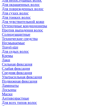
Для непослушных волос
Для окрашенных волос
Для поврежденных волос
Для сухих волос
Для тонких волос
Для чувствительной кожи
Оттеночные кондиционеры
Против выпадения волос
Солнцезащитные
Технические средства
Несмываемые
Travel-size
Для седых волос
Кремы
Лаки
Сильная фиксация
Слабая фиксация
Средняя фиксация
Ультрасильная фиксация
Подвижная фиксация
Ламинаты
Лосьоны
Маски
Антивозрастные
Для всех типов волос