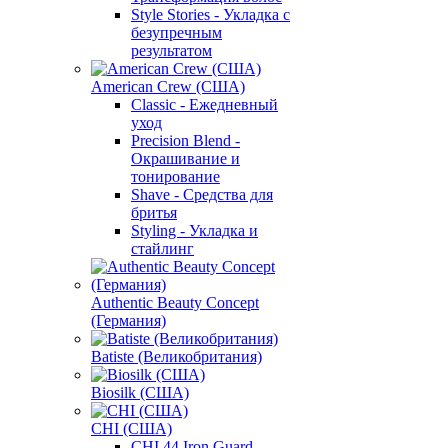
Style Stories - Укладка с
безупречным
результатом
American Crew (США)
Classic - Ежедневный
уход
Precision Blend -
Окрашивание и
тонирование
Shave - Средства для
бритья
Styling - Укладка и
стайлинг
Authentic Beauty Concept
(Германия)
Batiste (Великобритания)
Biosilk (США)
CHI (США)
CHI 44 Iron Guard -