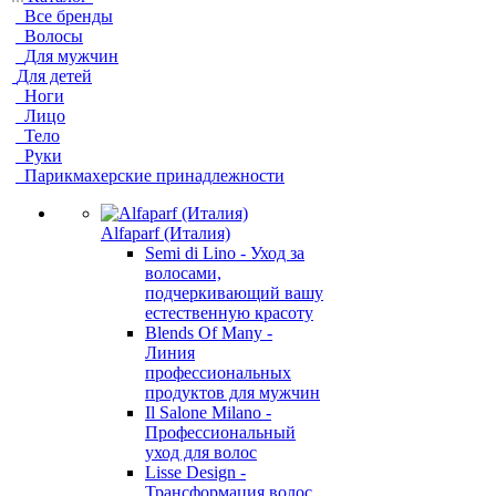
Все бренды
Волосы
Для мужчин
Для детей
Ноги
Лицо
Тело
Руки
Парикмахерские принадлежности
Alfaparf (Италия)
Semi di Lino - Уход за
волосами,
подчеркивающий вашу
естественную красоту
Blends Of Many -
Линия
профессиональных
продуктов для мужчин
Il Salone Milano -
Профессиональный
уход для волос
Lisse Design -
Трансформация волос