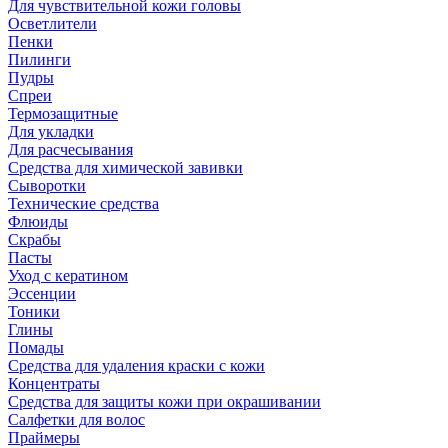
Для чувствительной кожи головы
Осветлители
Пенки
Пилинги
Пудры
Спреи
Термозащитные
Для укладки
Для расчесывания
Средства для химической завивки
Сыворотки
Технические средства
Флюиды
Скрабы
Пасты
Уход с кератином
Эссенции
Тоники
Глины
Помады
Средства для удаления краски с кожи
Концентраты
Средства для защиты кожи при окрашивании
Салфетки для волос
Праймеры