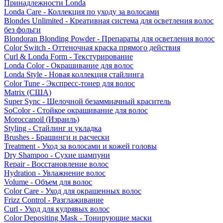
Принадлежности Londa
Londa Care - Коллекция по уходу за волосами
Blondes Unlimited - Креативная система для осветления волос
без фольги
Blondoran Blonding Powder - Препараты для осветления волос
Color Switch - Оттеночная краска прямого действия
Curl & Londa Form - Текстурирование
Londa Color - Окрашивание для волос
Londa Style - Новая коллекция стайлинга
Color Tune - Экспресс-тонер для волос
Matrix (США)
Super Sync - Щелочной безаммиачный краситель
SoColor - Стойкое окрашивание для волос
Moroccanoil (Израиль)
Styling - Стайлинг и укладка
Brushes - Брашинги и расчески
Treatment - Уход за волосами и кожей головы
Dry Shampoo - Сухие шампуни
Repair - Восстановление волос
Hydration - Увлажнение волос
Volume - Объем для волос
Color Care - Уход для окрашенных волос
Frizz Control - Разглаживание
Curl - Уход для кудрявых волос
Color Depositing Mask - Тонирующие маски