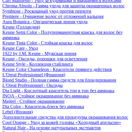
Curl Manifesto - Уход за кудрявыми и вьющимися волосами
Chroma Absolu - Гамма ухода для защиты окрашенных волос
Symbiose - Роскошный уход против перхоти
Premiere - Очищение волос от отложений кальция
Aura Botanica - Органическая линия ухода
Keune (Голландия)
Keune Semi Color - Полуперманентная краска для волос без
аммиака
Keune Tinta Color - Стойкая краска для волос
Keune Care - Уход
1922 by J.M. Keune - Мужская линия
Keune - Оксиды, порошки для осветления
Keune Style - Коллекция стайлинга
Keune Color Chameleon - Красители прямого действия
L'Oreal Professionnel (Франция)
Blond Studio - Полная гамма средств для блондирования
L'Oreal Professionnel - Оксиды
Dia Light - Кислотный краситель тон в тон без аммиака
INOA - Стойкое окрашивание без аммиака
Majirel - Стойкое окрашивание
Dia Color - Краситель-блеск без аммиака
Lebel (Япония)
Дополнительные средства для процедуры окрашивания волос
Cool Orange - Уход за кожей головы «Холодный апельсин»
Natural Hair - На основе натуральных экстрактов