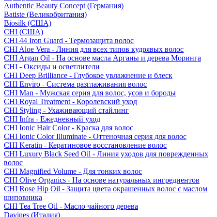
Authentic Beauty Concept (Германия)
Batiste (Великобритания)
Biosilk (США)
CHI (США)
CHI 44 Iron Guard - Термозащита волос
CHI Aloe Vera - Линия для всех типов кудрявых волос
CHI Argan Oil - На основе масла Арганы и дерева Моринга
CHI - Оксиды и осветлители
CHI Deep Brilliance - Глубокое увлажнение и блеск
CHI Enviro - Система разглаживания волос
CHI Man - Мужская серия для волос, усов и бороды
CHI Royal Treatment - Королевский уход
CHI Styling - Ухаживающий стайлинг
CHI Infra - Ежедневный уход
CHI Ionic Hair Color - Краска для волос
CHI Ionic Color Illuminate - Оттеночная серия для волос
CHI Keratin - Кератиновое восстановление волос
CHI Luxury Black Seed Oil - Линия уходов для поврежденных
волос
CHI Magnified Volume - Для тонких волос
CHI Olive Organics - На основе натуральных ингредиентов
CHI Rose Hip Oil - Защита цвета окрашенных волос с маслом
шиповника
CHI Tea Tree Oil - Масло чайного дерева
Davines (Италия)