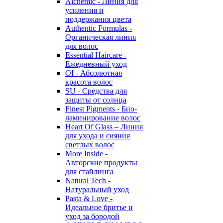
Alchemic - Линия для
усиления и
поддержания цвета
Authentic Formulas -
Органическая линия
для волос
Essential Haircare -
Eжедневный уход
OI - Абсолютная
красота волос
SU - Средства для
защиты от солнца
Finest Pigments - Био-
ламинирование волос
Heart Of Glass – Линия
для ухода и сияния
светлых волос
More Inside -
Авторские продукты
для стайлинга
Natural Tech -
Натуральный уход
Pasta & Love -
Идеальное бритье и
уход за бородой