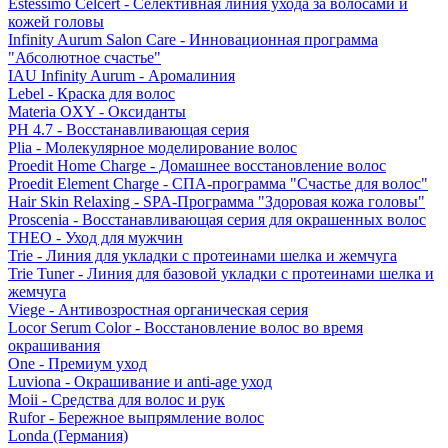
Estessimo Celcert - Селективная линия ухода за волосами и
кожей головы
Infinity Aurum Salon Care - Инновационная программа
"Абсолютное счастье"
IAU Infinity Aurum - Аромалиния
Lebel - Краска для волос
Materia OXY - Оксиданты
PH 4.7 - Восстанавливающая серия
Plia - Молекулярное моделирование волос
Proedit Home Charge - Домашнее восстановление волос
Proedit Element Charge - СПА-программа "Счастье для волос"
Hair Skin Relaxing - SPA-Программа "Здоровая кожа головы"
Proscenia - Восстанавливающая серия для окрашенных волос
THEO - Уход для мужчин
Trie - Линия для укладки с протеинами шелка и жемчуга
Trie Tuner - Линия для базовой укладки с протеинами шелка и
жемчуга
Viege - Антивозростная органическая серия
Locor Serum Color - Восстановление волос во время
окрашивания
One - Премиум уход
Luviona - Окрашивание и anti-age уход
Moii - Средства для волос и рук
Rufor - Бережное выпрямление волос
Londa (Германия)