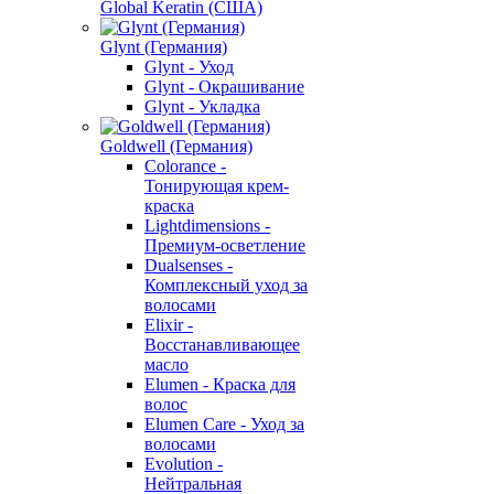
Global Keratin (США)
Glynt (Германия)
Glynt - Уход
Glynt - Окрашивание
Glynt - Укладка
Goldwell (Германия)
Colorance -
Тонирующая крем-
краска
Lightdimensions -
Премиум-осветление
Dualsenses -
Комплексный уход за
волосами
Elixir -
Восстанавливающее
масло
Elumen - Краска для
волос
Elumen Care - Уход за
волосами
Evolution -
Нейтральная