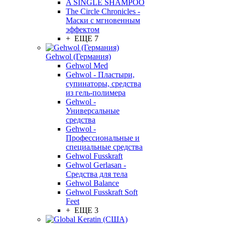
A SINGLE SHAMPOO
The Circle Chronicles -
Маски с мгновенным
эффектом
+ ЕЩЕ 7
Gehwol (Германия)
Gehwol Med
Gehwol - Пластыри,
супинаторы, средства
из гель-полимера
Gehwol -
Универсальные
средства
Gehwol -
Профессиональные и
специальные средства
Gehwol Fusskraft
Gehwol Gerlasan -
Средства для тела
Gehwol Balance
Gehwol Fusskraft Soft
Feet
+ ЕЩЕ 3