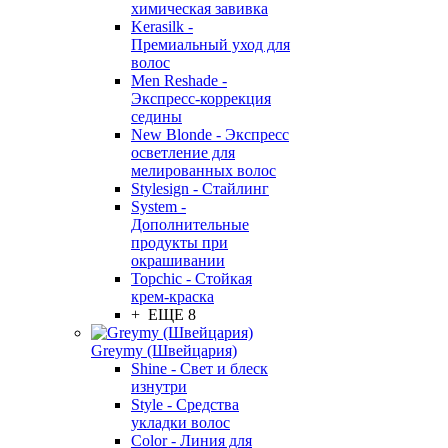
химическая завивка
Kerasilk -
Премиальный уход для
волос
Men Reshade -
Экспресс-коррекция
седины
New Blonde - Экспресс
осветление для
мелированных волос
Stylesign - Стайлинг
System -
Дополнительные
продукты при
окрашивании
Topchic - Стойкая
крем-краска
+ ЕЩЕ 8
Greymy (Швейцария)
Shine - Свет и блеск
изнутри
Style - Средства
укладки волос
Color - Линия для