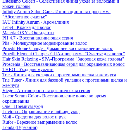
Estessimo Celcert - Селективная линия ухода за волосами и
кожей головы
Infinity Aurum Salon Care - Инновационная программа
"Абсолютное счастье"
IAU Infinity Aurum - Аромалиния
Lebel - Краска для волос
Materia OXY - Оксиданты
PH 4.7 - Восстанавливающая серия
Plia - Молекулярное моделирование волос
Proedit Home Charge - Домашнее восстановление волос
Proedit Element Charge - СПА-программа "Счастье для волос"
Hair Skin Relaxing - SPA-Программа "Здоровая кожа головы"
Proscenia - Восстанавливающая серия для окрашенных волос
THEO - Уход для мужчин
Trie - Линия для укладки с протеинами шелка и жемчуга
Trie Tuner - Линия для базовой укладки с протеинами шелка и
жемчуга
Viege - Антивозростная органическая серия
Locor Serum Color - Восстановление волос во время
окрашивания
One - Премиум уход
Luviona - Окрашивание и anti-age уход
Moii - Средства для волос и рук
Rufor - Бережное выпрямление волос
Londa (Германия)