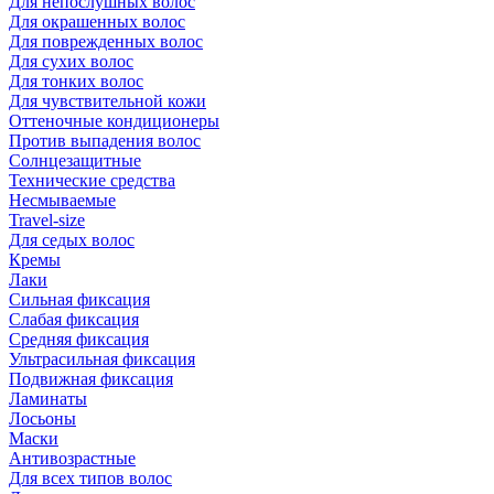
Для непослушных волос
Для окрашенных волос
Для поврежденных волос
Для сухих волос
Для тонких волос
Для чувствительной кожи
Оттеночные кондиционеры
Против выпадения волос
Солнцезащитные
Технические средства
Несмываемые
Travel-size
Для седых волос
Кремы
Лаки
Сильная фиксация
Слабая фиксация
Средняя фиксация
Ультрасильная фиксация
Подвижная фиксация
Ламинаты
Лосьоны
Маски
Антивозрастные
Для всех типов волос