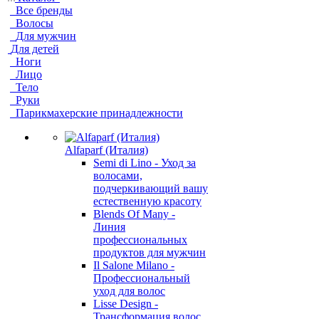
Все бренды
Волосы
Для мужчин
Для детей
Ноги
Лицо
Тело
Руки
Парикмахерские принадлежности
Alfaparf (Италия)
Semi di Lino - Уход за
волосами,
подчеркивающий вашу
естественную красоту
Blends Of Many -
Линия
профессиональных
продуктов для мужчин
Il Salone Milano -
Профессиональный
уход для волос
Lisse Design -
Трансформация волос