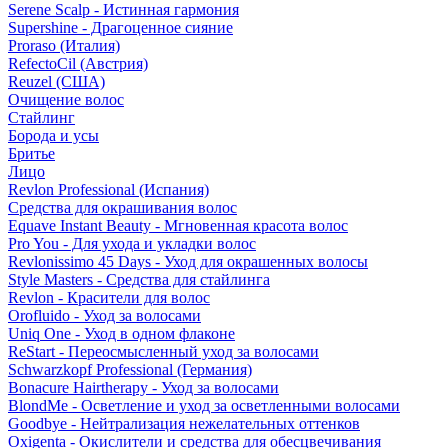
Serene Scalp - Истинная гармония
Supershine - Драгоценное сияние
Proraso (Италия)
RefectoCil (Австрия)
Reuzel (США)
Очищение волос
Стайлинг
Борода и усы
Бритье
Лицо
Revlon Professional (Испания)
Средства для окрашивания волос
Equave Instant Beauty - Мгновенная красота волос
Pro You - Для ухода и укладки волос
Revlonissimo 45 Days - Уход для окрашенных волосы
Style Masters - Средства для стайлинга
Revlon - Красители для волос
Orofluido - Уход за волосами
Uniq One - Уход в одном флаконе
ReStart - Переосмысленный уход за волосами
Schwarzkopf Professional (Германия)
Bonacure Hairtherapy - Уход за волосами
BlondMe - Осветление и уход за осветленными волосами
Goodbye - Нейтрализация нежелательных оттенков
Oxigenta - Окислители и средства для обесцвечивания