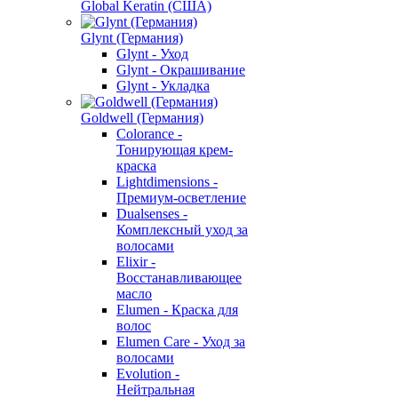
Global Keratin (США)
Glynt (Германия)
Glynt - Уход
Glynt - Окрашивание
Glynt - Укладка
Goldwell (Германия)
Colorance -
Тонирующая крем-
краска
Lightdimensions -
Премиум-осветление
Dualsenses -
Комплексный уход за
волосами
Elixir -
Восстанавливающее
масло
Elumen - Краска для
волос
Elumen Care - Уход за
волосами
Evolution -
Нейтральная