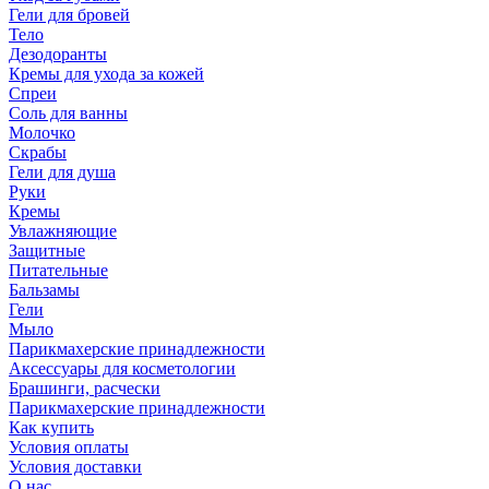
Гели для бровей
Тело
Дезодоранты
Кремы для ухода за кожей
Спреи
Соль для ванны
Молочко
Скрабы
Гели для душа
Руки
Кремы
Увлажняющие
Защитные
Питательные
Бальзамы
Гели
Мыло
Парикмахерские принадлежности
Аксессуары для косметологии
Брашинги, расчески
Парикмахерские принадлежности
Как купить
Условия оплаты
Условия доставки
О нас