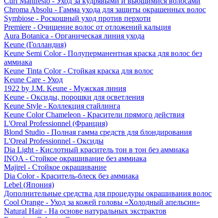
Curl Manifesto - Уход за кудрявыми и вьющимися волосами
Chroma Absolu - Гамма ухода для защиты окрашенных волос
Symbiose - Роскошный уход против перхоти
Premiere - Очищение волос от отложений кальция
Aura Botanica - Органическая линия ухода
Keune (Голландия)
Keune Semi Color - Полуперманентная краска для волос без
аммиака
Keune Tinta Color - Стойкая краска для волос
Keune Care - Уход
1922 by J.M. Keune - Мужская линия
Keune - Оксиды, порошки для осветления
Keune Style - Коллекция стайлинга
Keune Color Chameleon - Красители прямого действия
L'Oreal Professionnel (Франция)
Blond Studio - Полная гамма средств для блондирования
L'Oreal Professionnel - Оксиды
Dia Light - Кислотный краситель тон в тон без аммиака
INOA - Стойкое окрашивание без аммиака
Majirel - Стойкое окрашивание
Dia Color - Краситель-блеск без аммиака
Lebel (Япония)
Дополнительные средства для процедуры окрашивания волос
Cool Orange - Уход за кожей головы «Холодный апельсин»
Natural Hair - На основе натуральных экстрактов