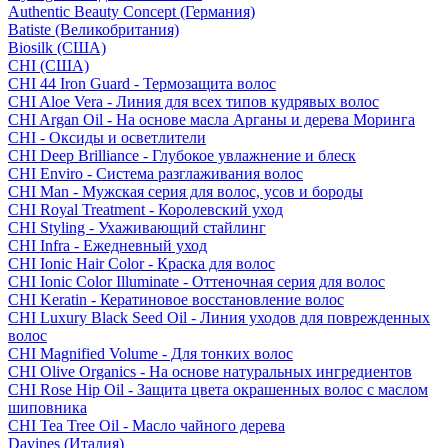
Authentic Beauty Concept (Германия)
Batiste (Великобритания)
Biosilk (США)
CHI (США)
CHI 44 Iron Guard - Термозащита волос
CHI Aloe Vera - Линия для всех типов кудрявых волос
CHI Argan Oil - На основе масла Арганы и дерева Моринга
CHI - Оксиды и осветлители
CHI Deep Brilliance - Глубокое увлажнение и блеск
CHI Enviro - Система разглаживания волос
CHI Man - Мужская серия для волос, усов и бороды
CHI Royal Treatment - Королевский уход
CHI Styling - Ухаживающий стайлинг
CHI Infra - Ежедневный уход
CHI Ionic Hair Color - Краска для волос
CHI Ionic Color Illuminate - Оттеночная серия для волос
CHI Keratin - Кератиновое восстановление волос
CHI Luxury Black Seed Oil - Линия уходов для поврежденных
волос
CHI Magnified Volume - Для тонких волос
CHI Olive Organics - На основе натуральных ингредиентов
CHI Rose Hip Oil - Защита цвета окрашенных волос с маслом
шиповника
CHI Tea Tree Oil - Масло чайного дерева
Davines (Италия)