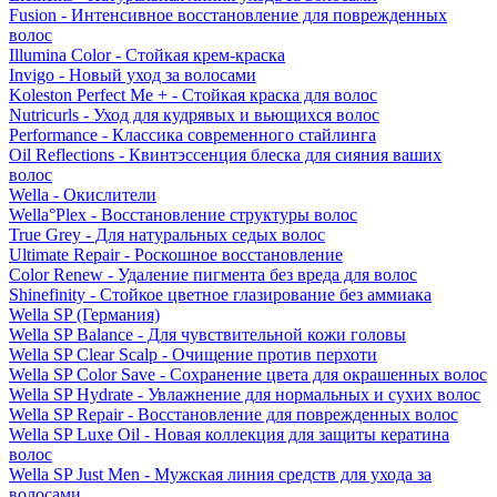
Fusion - Интенсивное восстановление для поврежденных
волос
Illumina Color - Стойкая крем-краска
Invigo - Новый уход за волосами
Koleston Perfect Me + - Стойкая краска для волос
Nutricurls - Уход для кудрявых и вьющихся волос
Performance - Классика современного стайлинга
Oil Reflections - Квинтэссенция блеска для сияния ваших
волос
Wella - Окислители
Wella°Plex - Восстановление структуры волос
True Grey - Для натуральных седых волос
Ultimate Repair - Роскошное восстановление
Color Renew - Удаление пигмента без вреда для волос
Shinefinity - Стойкое цветное глазирование без аммиака
Wella SP (Германия)
Wella SP Balance - Для чувствительной кожи головы
Wella SP Clear Scalp - Очищение против перхоти
Wella SP Color Save - Сохранение цвета для окрашенных волос
Wella SP Hydrate - Увлажнение для нормальных и сухих волос
Wella SP Repair - Восстановление для поврежденных волос
Wella SP Luxe Oil - Новая коллекция для защиты кератина
волос
Wella SP Just Men - Мужская линия средств для ухода за
волосами