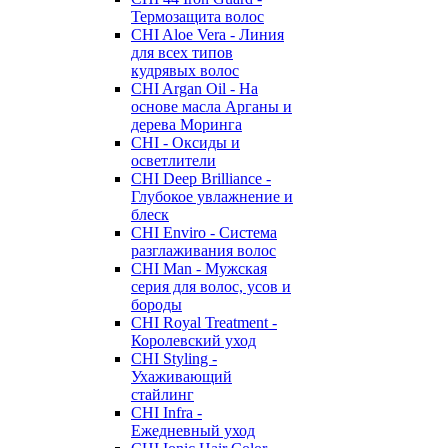
Термозащита волос
CHI Aloe Vera - Линия
для всех типов
кудрявых волос
CHI Argan Oil - На
основе масла Арганы и
дерева Моринга
CHI - Оксиды и
осветлители
CHI Deep Brilliance -
Глубокое увлажнение и
блеск
CHI Enviro - Система
разглаживания волос
CHI Man - Мужская
серия для волос, усов и
бороды
CHI Royal Treatment -
Королевский уход
CHI Styling -
Ухаживающий
стайлинг
CHI Infra -
Ежедневный уход