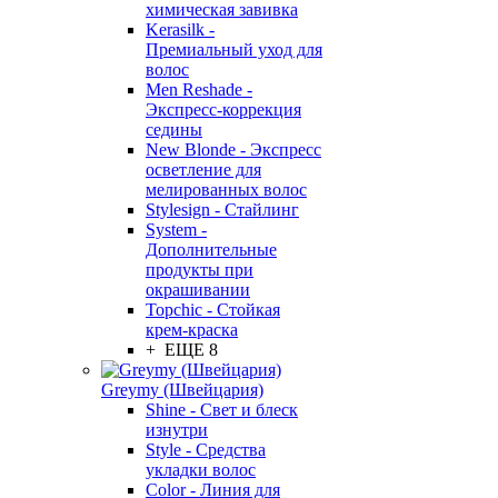
химическая завивка
Kerasilk -
Премиальный уход для
волос
Men Reshade -
Экспресс-коррекция
седины
New Blonde - Экспресс
осветление для
мелированных волос
Stylesign - Стайлинг
System -
Дополнительные
продукты при
окрашивании
Topchic - Стойкая
крем-краска
+ ЕЩЕ 8
Greymy (Швейцария)
Shine - Свет и блеск
изнутри
Style - Средства
укладки волос
Color - Линия для