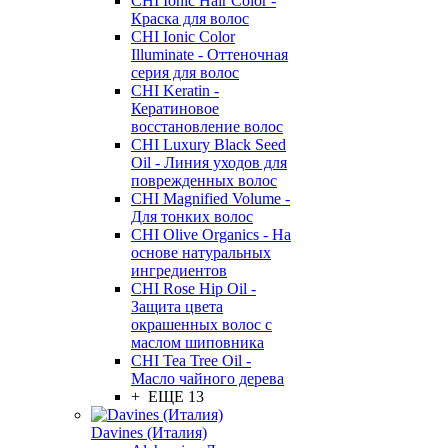
CHI Ionic Hair Color -
Краска для волос
CHI Ionic Color
Illuminate - Оттеночная
серия для волос
CHI Keratin -
Кератиновое
восстановление волос
CHI Luxury Black Seed
Oil - Линия уходов для
поврежденных волос
CHI Magnified Volume -
Для тонких волос
CHI Olive Organics - На
основе натуральных
ингредиентов
CHI Rose Hip Oil -
Защита цвета
окрашенных волос с
маслом шиповника
CHI Tea Tree Oil -
Масло чайного дерева
+ ЕЩЕ 13
Davines (Италия)