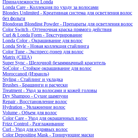
Принадлежности Londa
Londa Care - Коллекция по уходу за волосами
Blondes Unlimited - Креативная система для осветления волос
без фольги
Blondoran Blonding Powder - Препараты для осветления волос
Color Switch - Оттеночная краска прямого действия
Curl & Londa Form - Текстурирование
Londa Color - Окрашивание для волос
Londa Style - Новая коллекция стайлинга
Color Tune - Экспресс-тонер для волос
Matrix (США)
Super Sync - Щелочной безаммиачный краситель
SoColor - Стойкое окрашивание для волос
Moroccanoil (Израиль)
Styling - Стайлинг и укладка
Brushes - Брашинги и расчески
Treatment - Уход за волосами и кожей головы
Dry Shampoo - Сухие шампуни
Repair - Восстановление волос
Hydration - Увлажнение волос
Volume - Объем для волос
Color Care - Уход для окрашенных волос
Frizz Control - Разглаживание
Curl - Уход для кудрявых волос
Color Depositing Mask - Тонирующие маски