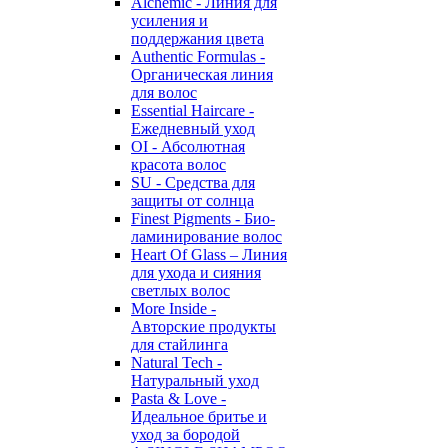
Alchemic - Линия для
усиления и
поддержания цвета
Authentic Formulas -
Органическая линия
для волос
Essential Haircare -
Eжедневный уход
OI - Абсолютная
красота волос
SU - Средства для
защиты от солнца
Finest Pigments - Био-
ламинирование волос
Heart Of Glass – Линия
для ухода и сияния
светлых волос
More Inside -
Авторские продукты
для стайлинга
Natural Tech -
Натуральный уход
Pasta & Love -
Идеальное бритье и
уход за бородой