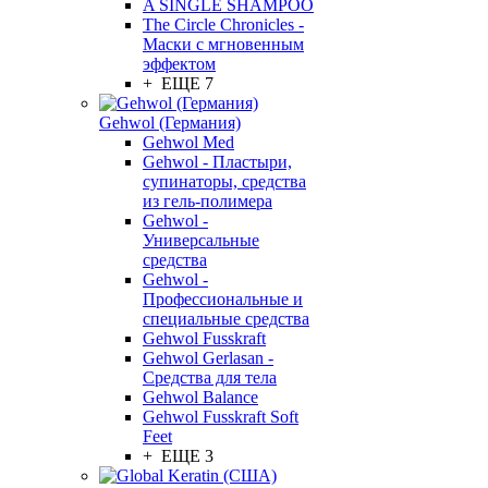
A SINGLE SHAMPOO
The Circle Chronicles -
Маски с мгновенным
эффектом
+ ЕЩЕ 7
Gehwol (Германия)
Gehwol Med
Gehwol - Пластыри,
супинаторы, средства
из гель-полимера
Gehwol -
Универсальные
средства
Gehwol -
Профессиональные и
специальные средства
Gehwol Fusskraft
Gehwol Gerlasan -
Средства для тела
Gehwol Balance
Gehwol Fusskraft Soft
Feet
+ ЕЩЕ 3