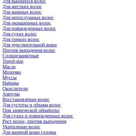
Для вьющихся волос
Для жестких волос
Для жирных волос
Для непослушных волос
Для окрашенных волос
Для поврежденных волос
Для сухих волос
Для тонких волос
Для чувствительной кожи
Против выпадения волос
Солнцезащитные
Travel-size
Масла
Молочко
Муссы
Наборы
Окислители
Ампулы
Восстановление волос
Для густоты и объема волос
При химической обработке
Для сухих и поврежденных волос
Рост волос, против выпадения
Укрепление волос
Для жирной кожи головы