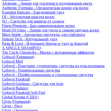
Alchemic - Линия для усиления и поддержания цвета
Authentic Formulas - Органическая линия для волос
Essential Haircare - Eжедневный уход
OI - Абсолютная красота волос
SU - Средства для защиты от солнца
Finest Pigments - Био-ламинирование волос
Heart Of Glass – Линия для ухода и сияния светлых волос
More Inside - Авторские продукты для стайлинга
Natural Tech - Натуральный уход
Pasta & Love - Идеальное бритье и уход за бородой
A SINGLE SHAMPOO
The Circle Chronicles - Маски с мгновенным эффектом
Gehwol (Германия)
Gehwol Med
Gehwol - Пластыри, супинаторы, средства из гель-полимера
Gehwol - Универсальные средства
Gehwol - Профессиональные и специальные средства
Gehwol Fusskraft
Gehwol Gerlasan - Средства для тела
Gehwol Balance
Gehwol Fusskraft Soft Feet
Global Keratin (США)
Glynt (Германия)
Glynt - Уход
Glynt - Окрашивание