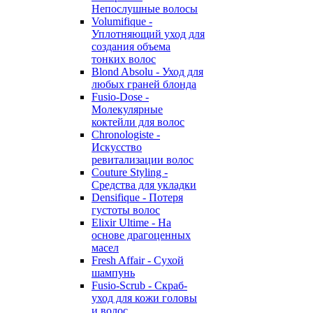
Непослушные волосы
Volumifique -
Уплотняющий уход для
создания объема
тонких волос
Blond Absolu - Уход для
любых граней блонда
Fusio-Dose -
Молекулярные
коктейли для волос
Chronologiste -
Искусство
ревитализации волос
Couture Styling -
Средства для укладки
Densifique - Потеря
густоты волос
Elixir Ultime - На
основе драгоценных
масел
Fresh Affair - Сухой
шампунь
Fusio-Scrub - Скраб-
уход для кожи головы
и волос