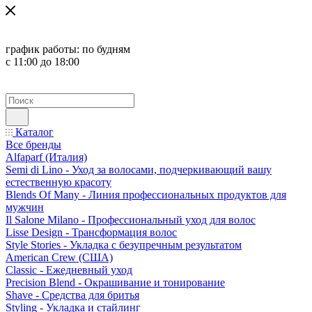
график работы:
по будням
с 11:00 до 18:00
Каталог
Все бренды
Alfaparf (Италия)
Semi di Lino - Уход за волосами, подчеркивающий вашу
естественную красоту
Blends Of Many - Линия профессиональных продуктов для
мужчин
Il Salone Milano - Профессиональный уход для волос
Lisse Design - Трансформация волос
Style Stories - Укладка с безупречным результатом
American Crew (США)
Classic - Ежедневный уход
Precision Blend - Окрашивание и тонирование
Shave - Средства для бритья
Styling - Укладка и стайлинг