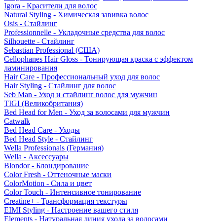
Igora - Красители для волос
Natural Styling - Химическая завивка волос
Osis - Стайлинг
Professionnelle - Укладочные средства для волос
Silhouette - Стайлинг
Sebastian Professional (США)
Cellophanes Hair Gloss - Тонирующая краска с эффектом
ламинирования
Hair Care - Профессиональный уход для волос
Hair Styling - Стайлинг для волос
Seb Man - Уход и стайлинг волос для мужчин
TIGI (Великобритания)
Bed Head for Men - Уход за волосами для мужчин
Catwalk
Bed Head Care - Уходы
Bed Head Style - Стайлинг
Wella Professionals (Германия)
Wella - Аксессуары
Blondor - Блондирование
Color Fresh - Оттеночные маски
ColorMotion - Сила и цвет
Color Touch - Интенсивное тонирование
Creatine+ - Трансформация текстуры
EIMI Styling - Настроение вашего стиля
Elements - Натуральная линия ухода за волосами