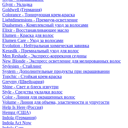
Glynt - Укладка
Goldwell (Германия)
Colorance - Тонирующая крем-краска
Lightdimensions - Премиум-осветление
Dualsenses - Комплексный уход за волосами
Elixir - Восстанавливающее масло
Elumen - Краска для волос
Elumen Care - Уход за волосами
Evolution - Нейтральная химическая завивка
Kerasilk - Премиальный уход для волос
Men Reshade - Экспресс-коррекция седины
New Blonde - Экспресс осветление для мелированных волос
Stylesign - Стайлинг
System - Дополнительные продукты при окрашивании
Topchic - Стойкая крем-краска
Greymy (Швейцария)
Shine - Свет и блеск изнутри
Style - Средства укладки волос
Color - Линия для окрашенных волос
Volume - Линия для объема, эластичности и упругости
Help Is Here (Россия)
Hempz (США)
Indola (Германия)
Indola Act Now
Indola Care