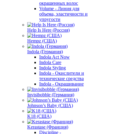
окрашенных волос
Volume - Линия для
объема, эластичности и
упругости
Help Is Here (Россия)
Hempz (США)
Indola (Германия)
Indola Act Now
Indola Care
Indola Styling
Indola - Окислители и
технические средства
Indola - Окрашивание
Invisibobble (Германия)
Johnson’s Baby (США)
K18 (США)
Kerastase (Франция)
Discipline -