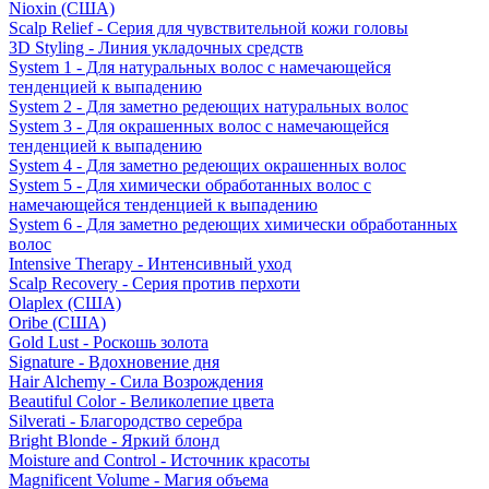
Nioxin (США)
Scalp Relief - Серия для чувствительной кожи головы
3D Styling - Линия укладочных средств
System 1 - Для натуральных волос с намечающейся
тенденцией к выпадению
System 2 - Для заметно редеющих натуральных волос
System 3 - Для окрашенных волос с намечающейся
тенденцией к выпадению
System 4 - Для заметно редеющих окрашенных волос
System 5 - Для химически обработанных волос с
намечающейся тенденцией к выпадению
System 6 - Для заметно редеющих химически обработанных
волос
Intensive Therapy - Интенсивный уход
Scalp Recovery - Серия против перхоти
Olaplex (США)
Oribe (США)
Gold Lust - Роскошь золота
Signature - Вдохновение дня
Hair Alchemy - Сила Возрождения
Beautiful Color - Великолепие цвета
Silverati - Благородство серебра
Bright Blonde - Яркий блонд
Moisture and Control - Источник красоты
Magnificent Volume - Магия объема