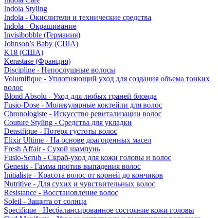
Indola Styling
Indola - Окислители и технические средства
Indola - Окрашивание
Invisibobble (Германия)
Johnson’s Baby (США)
K18 (США)
Kerastase (Франция)
Discipline - Непослушные волосы
Volumifique - Уплотняющий уход для создания объема тонких
волос
Blond Absolu - Уход для любых граней блонда
Fusio-Dose - Молекулярные коктейли для волос
Chronologiste - Искусство ревитализации волос
Couture Styling - Средства для укладки
Densifique - Потеря густоты волос
Elixir Ultime - На основе драгоценных масел
Fresh Affair - Сухой шампунь
Fusio-Scrub - Скраб-уход для кожи головы и волос
Genesis - Гамма против выпадения волос
Initialiste - Красота волос от корней до кончиков
Nutritive - Для сухих и чувствительных волос
Resistance - Восстановление волос
Soleil - Защита от солнца
Specifique - Несбалансированное состояние кожи головы