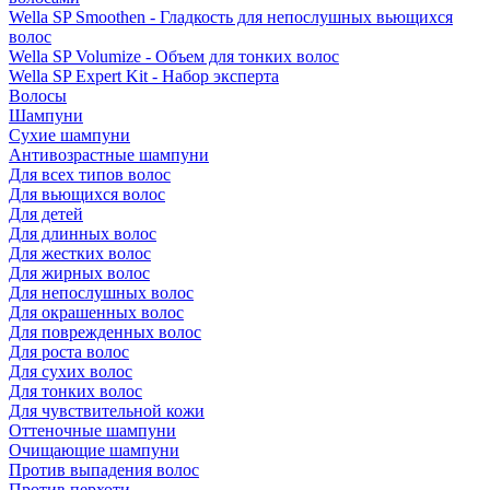
Wella SP Smoothen - Гладкость для непослушных вьющихся
волос
Wella SP Volumize - Объем для тонких волос
Wella SP Expert Kit - Набор эксперта
Волосы
Шампуни
Сухие шампуни
Антивозрастные шампуни
Для всех типов волос
Для вьющихся волос
Для детей
Для длинных волос
Для жестких волос
Для жирных волос
Для непослушных волос
Для окрашенных волос
Для поврежденных волос
Для роста волос
Для сухих волос
Для тонких волос
Для чувствительной кожи
Оттеночные шампуни
Очищающие шампуни
Против выпадения волос
Против перхоти