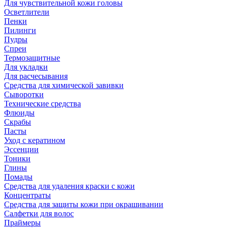
Для чувствительной кожи головы
Осветлители
Пенки
Пилинги
Пудры
Спреи
Термозащитные
Для укладки
Для расчесывания
Средства для химической завивки
Сыворотки
Технические средства
Флюиды
Скрабы
Пасты
Уход с кератином
Эссенции
Тоники
Глины
Помады
Средства для удаления краски с кожи
Концентраты
Средства для защиты кожи при окрашивании
Салфетки для волос
Праймеры