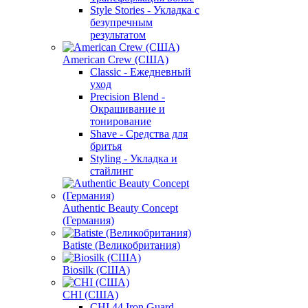
Style Stories - Укладка с
безупречным
результатом
American Crew (США)
Classic - Ежедневный
уход
Precision Blend -
Окрашивание и
тонирование
Shave - Средства для
бритья
Styling - Укладка и
стайлинг
Authentic Beauty Concept
(Германия)
Batiste (Великобритания)
Biosilk (США)
CHI (США)
CHI 44 Iron Guard -