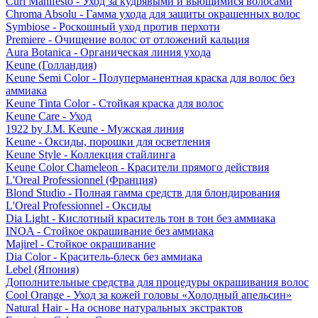
Curl Manifesto - Уход за кудрявыми и вьющимися волосами
Chroma Absolu - Гамма ухода для защиты окрашенных волос
Symbiose - Роскошный уход против перхоти
Premiere - Очищение волос от отложений кальция
Aura Botanica - Органическая линия ухода
Keune (Голландия)
Keune Semi Color - Полуперманентная краска для волос без
аммиака
Keune Tinta Color - Стойкая краска для волос
Keune Care - Уход
1922 by J.M. Keune - Мужская линия
Keune - Оксиды, порошки для осветления
Keune Style - Коллекция стайлинга
Keune Color Chameleon - Красители прямого действия
L'Oreal Professionnel (Франция)
Blond Studio - Полная гамма средств для блондирования
L'Oreal Professionnel - Оксиды
Dia Light - Кислотный краситель тон в тон без аммиака
INOA - Стойкое окрашивание без аммиака
Majirel - Стойкое окрашивание
Dia Color - Краситель-блеск без аммиака
Lebel (Япония)
Дополнительные средства для процедуры окрашивания волос
Cool Orange - Уход за кожей головы «Холодный апельсин»
Natural Hair - На основе натуральных экстрактов