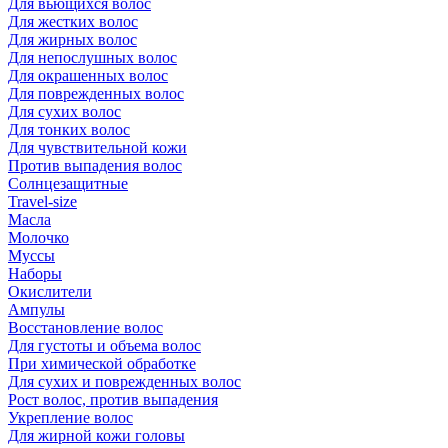
Для вьющихся волос
Для жестких волос
Для жирных волос
Для непослушных волос
Для окрашенных волос
Для поврежденных волос
Для сухих волос
Для тонких волос
Для чувствительной кожи
Против выпадения волос
Солнцезащитные
Travel-size
Масла
Молочко
Муссы
Наборы
Окислители
Ампулы
Восстановление волос
Для густоты и объема волос
При химической обработке
Для сухих и поврежденных волос
Рост волос, против выпадения
Укрепление волос
Для жирной кожи головы