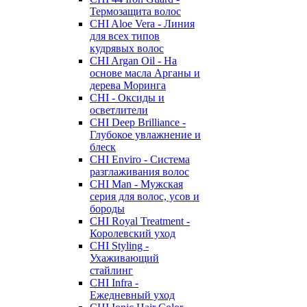
Термозащита волос
CHI Aloe Vera - Линия
для всех типов
кудрявых волос
CHI Argan Oil - На
основе масла Арганы и
дерева Моринга
CHI - Оксиды и
осветлители
CHI Deep Brilliance -
Глубокое увлажнение и
блеск
CHI Enviro - Система
разглаживания волос
CHI Man - Мужская
серия для волос, усов и
бороды
CHI Royal Treatment -
Королевский уход
CHI Styling -
Ухаживающий
стайлинг
CHI Infra -
Ежедневный уход