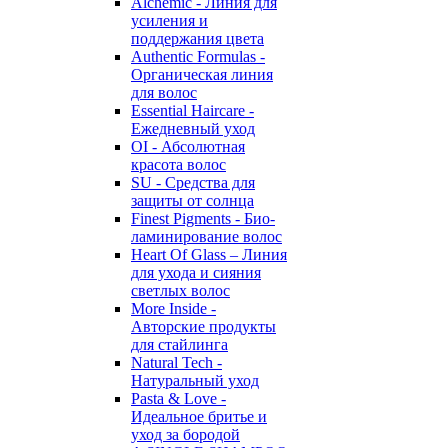
Alchemic - Линия для
усиления и
поддержания цвета
Authentic Formulas -
Органическая линия
для волос
Essential Haircare -
Eжедневный уход
OI - Абсолютная
красота волос
SU - Средства для
защиты от солнца
Finest Pigments - Био-
ламинирование волос
Heart Of Glass – Линия
для ухода и сияния
светлых волос
More Inside -
Авторские продукты
для стайлинга
Natural Tech -
Натуральный уход
Pasta & Love -
Идеальное бритье и
уход за бородой