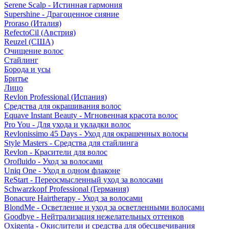
Serene Scalp - Истинная гармония
Supershine - Драгоценное сияние
Proraso (Италия)
RefectoCil (Австрия)
Reuzel (США)
Очищение волос
Стайлинг
Борода и усы
Бритье
Лицо
Revlon Professional (Испания)
Средства для окрашивания волос
Equave Instant Beauty - Мгновенная красота волос
Pro You - Для ухода и укладки волос
Revlonissimo 45 Days - Уход для окрашенных волосы
Style Masters - Средства для стайлинга
Revlon - Красители для волос
Orofluido - Уход за волосами
Uniq One - Уход в одном флаконе
ReStart - Переосмысленный уход за волосами
Schwarzkopf Professional (Германия)
Bonacure Hairtherapy - Уход за волосами
BlondMe - Осветление и уход за осветленными волосами
Goodbye - Нейтрализация нежелательных оттенков
Oxigenta - Окислители и средства для обесцвечивания