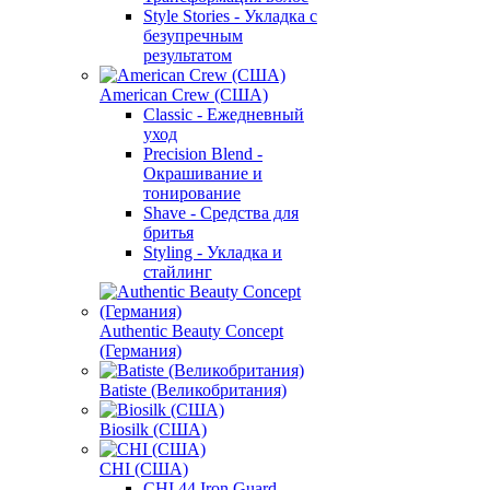
Style Stories - Укладка с
безупречным
результатом
American Crew (США)
Classic - Ежедневный
уход
Precision Blend -
Окрашивание и
тонирование
Shave - Средства для
бритья
Styling - Укладка и
стайлинг
Authentic Beauty Concept
(Германия)
Batiste (Великобритания)
Biosilk (США)
CHI (США)
CHI 44 Iron Guard -