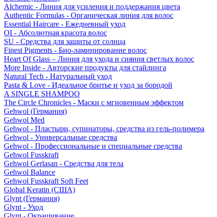
Alchemic - Линия для усиления и поддержания цвета
Authentic Formulas - Органическая линия для волос
Essential Haircare - Eжедневный уход
OI - Абсолютная красота волос
SU - Средства для защиты от солнца
Finest Pigments - Био-ламинирование волос
Heart Of Glass – Линия для ухода и сияния светлых волос
More Inside - Авторские продукты для стайлинга
Natural Tech - Натуральный уход
Pasta & Love - Идеальное бритье и уход за бородой
A SINGLE SHAMPOO
The Circle Chronicles - Маски с мгновенным эффектом
Gehwol (Германия)
Gehwol Med
Gehwol - Пластыри, супинаторы, средства из гель-полимера
Gehwol - Универсальные средства
Gehwol - Профессиональные и специальные средства
Gehwol Fusskraft
Gehwol Gerlasan - Средства для тела
Gehwol Balance
Gehwol Fusskraft Soft Feet
Global Keratin (США)
Glynt (Германия)
Glynt - Уход
Glynt - Окрашивание