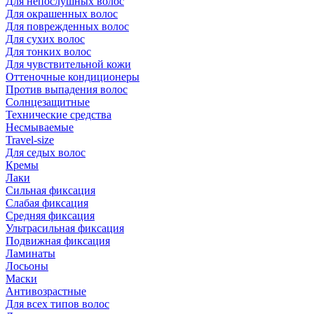
Для непослушных волос
Для окрашенных волос
Для поврежденных волос
Для сухих волос
Для тонких волос
Для чувствительной кожи
Оттеночные кондиционеры
Против выпадения волос
Солнцезащитные
Технические средства
Несмываемые
Travel-size
Для седых волос
Кремы
Лаки
Сильная фиксация
Слабая фиксация
Средняя фиксация
Ультрасильная фиксация
Подвижная фиксация
Ламинаты
Лосьоны
Маски
Антивозрастные
Для всех типов волос