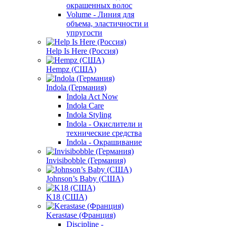
окрашенных волос
Volume - Линия для
объема, эластичности и
упругости
Help Is Here (Россия)
Hempz (США)
Indola (Германия)
Indola Act Now
Indola Care
Indola Styling
Indola - Окислители и
технические средства
Indola - Окрашивание
Invisibobble (Германия)
Johnson’s Baby (США)
K18 (США)
Kerastase (Франция)
Discipline -