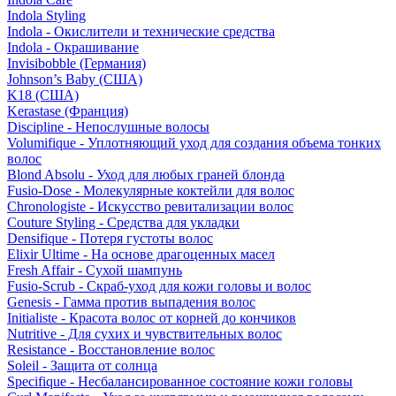
Indola Styling
Indola - Окислители и технические средства
Indola - Окрашивание
Invisibobble (Германия)
Johnson’s Baby (США)
K18 (США)
Kerastase (Франция)
Discipline - Непослушные волосы
Volumifique - Уплотняющий уход для создания объема тонких
волос
Blond Absolu - Уход для любых граней блонда
Fusio-Dose - Молекулярные коктейли для волос
Chronologiste - Искусство ревитализации волос
Couture Styling - Средства для укладки
Densifique - Потеря густоты волос
Elixir Ultime - На основе драгоценных масел
Fresh Affair - Сухой шампунь
Fusio-Scrub - Скраб-уход для кожи головы и волос
Genesis - Гамма против выпадения волос
Initialiste - Красота волос от корней до кончиков
Nutritive - Для сухих и чувствительных волос
Resistance - Восстановление волос
Soleil - Защита от солнца
Specifique - Несбалансированное состояние кожи головы