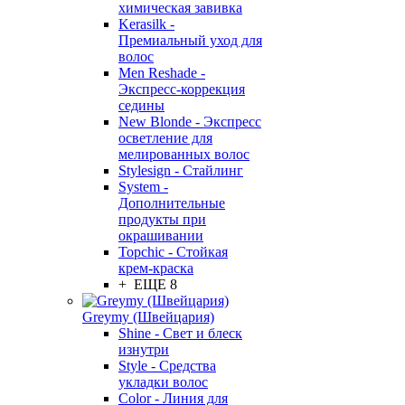
химическая завивка
Kerasilk -
Премиальный уход для
волос
Men Reshade -
Экспресс-коррекция
седины
New Blonde - Экспресс
осветление для
мелированных волос
Stylesign - Стайлинг
System -
Дополнительные
продукты при
окрашивании
Topchic - Стойкая
крем-краска
+ ЕЩЕ 8
Greymy (Швейцария)
Shine - Свет и блеск
изнутри
Style - Средства
укладки волос
Color - Линия для