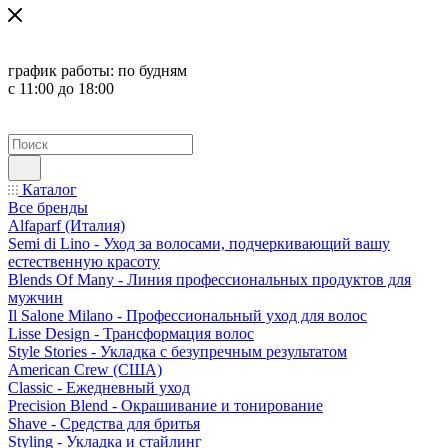
график работы:
по будням
с 11:00 до 18:00
Каталог
Все бренды
Alfaparf (Италия)
Semi di Lino - Уход за волосами, подчеркивающий вашу
естественную красоту
Blends Of Many - Линия профессиональных продуктов для
мужчин
Il Salone Milano - Профессиональный уход для волос
Lisse Design - Трансформация волос
Style Stories - Укладка с безупречным результатом
American Crew (США)
Classic - Ежедневный уход
Precision Blend - Окрашивание и тонирование
Shave - Средства для бритья
Styling - Укладка и стайлинг