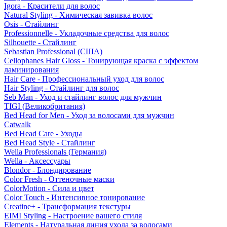
Igora - Красители для волос
Natural Styling - Химическая завивка волос
Osis - Стайлинг
Professionnelle - Укладочные средства для волос
Silhouette - Стайлинг
Sebastian Professional (США)
Cellophanes Hair Gloss - Тонирующая краска с эффектом
ламинирования
Hair Care - Профессиональный уход для волос
Hair Styling - Стайлинг для волос
Seb Man - Уход и стайлинг волос для мужчин
TIGI (Великобритания)
Bed Head for Men - Уход за волосами для мужчин
Catwalk
Bed Head Care - Уходы
Bed Head Style - Стайлинг
Wella Professionals (Германия)
Wella - Аксессуары
Blondor - Блондирование
Color Fresh - Оттеночные маски
ColorMotion - Сила и цвет
Color Touch - Интенсивное тонирование
Creatine+ - Трансформация текстуры
EIMI Styling - Настроение вашего стиля
Elements - Натуральная линия ухода за волосами