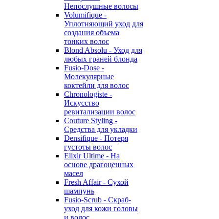
Непослушные волосы
Volumifique -
Уплотняющий уход для
создания объема
тонких волос
Blond Absolu - Уход для
любых граней блонда
Fusio-Dose -
Молекулярные
коктейли для волос
Chronologiste -
Искусство
ревитализации волос
Couture Styling -
Средства для укладки
Densifique - Потеря
густоты волос
Elixir Ultime - На
основе драгоценных
масел
Fresh Affair - Сухой
шампунь
Fusio-Scrub - Скраб-
уход для кожи головы
и волос