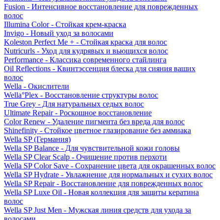
Fusion - Интенсивное восстановление для поврежденных
волос
Illumina Color - Стойкая крем-краска
Invigo - Новый уход за волосами
Koleston Perfect Me + - Стойкая краска для волос
Nutricurls - Уход для кудрявых и вьющихся волос
Performance - Классика современного стайлинга
Oil Reflections - Квинтэссенция блеска для сияния ваших
волос
Wella - Окислители
Wella°Plex - Восстановление структуры волос
True Grey - Для натуральных седых волос
Ultimate Repair - Роскошное восстановление
Color Renew - Удаление пигмента без вреда для волос
Shinefinity - Стойкое цветное глазирование без аммиака
Wella SP (Германия)
Wella SP Balance - Для чувствительной кожи головы
Wella SP Clear Scalp - Очищение против перхоти
Wella SP Color Save - Сохранение цвета для окрашенных волос
Wella SP Hydrate - Увлажнение для нормальных и сухих волос
Wella SP Repair - Восстановление для поврежденных волос
Wella SP Luxe Oil - Новая коллекция для защиты кератина
волос
Wella SP Just Men - Мужская линия средств для ухода за
волосами