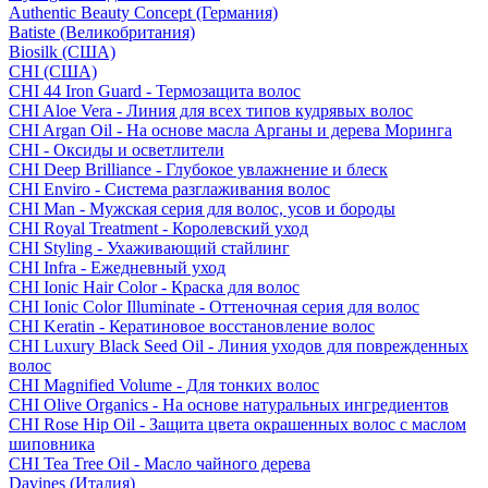
Authentic Beauty Concept (Германия)
Batiste (Великобритания)
Biosilk (США)
CHI (США)
CHI 44 Iron Guard - Термозащита волос
CHI Aloe Vera - Линия для всех типов кудрявых волос
CHI Argan Oil - На основе масла Арганы и дерева Моринга
CHI - Оксиды и осветлители
CHI Deep Brilliance - Глубокое увлажнение и блеск
CHI Enviro - Система разглаживания волос
CHI Man - Мужская серия для волос, усов и бороды
CHI Royal Treatment - Королевский уход
CHI Styling - Ухаживающий стайлинг
CHI Infra - Ежедневный уход
CHI Ionic Hair Color - Краска для волос
CHI Ionic Color Illuminate - Оттеночная серия для волос
CHI Keratin - Кератиновое восстановление волос
CHI Luxury Black Seed Oil - Линия уходов для поврежденных
волос
CHI Magnified Volume - Для тонких волос
CHI Olive Organics - На основе натуральных ингредиентов
CHI Rose Hip Oil - Защита цвета окрашенных волос с маслом
шиповника
CHI Tea Tree Oil - Масло чайного дерева
Davines (Италия)