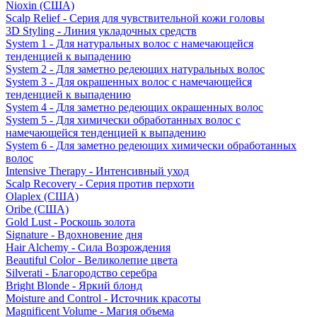
Nioxin (США)
Scalp Relief - Серия для чувствительной кожи головы
3D Styling - Линия укладочных средств
System 1 - Для натуральных волос с намечающейся
тенденцией к выпадению
System 2 - Для заметно редеющих натуральных волос
System 3 - Для окрашенных волос с намечающейся
тенденцией к выпадению
System 4 - Для заметно редеющих окрашенных волос
System 5 - Для химически обработанных волос с
намечающейся тенденцией к выпадению
System 6 - Для заметно редеющих химически обработанных
волос
Intensive Therapy - Интенсивный уход
Scalp Recovery - Серия против перхоти
Olaplex (США)
Oribe (США)
Gold Lust - Роскошь золота
Signature - Вдохновение дня
Hair Alchemy - Сила Возрождения
Beautiful Color - Великолепие цвета
Silverati - Благородство серебра
Bright Blonde - Яркий блонд
Moisture and Control - Источник красоты
Magnificent Volume - Магия объема