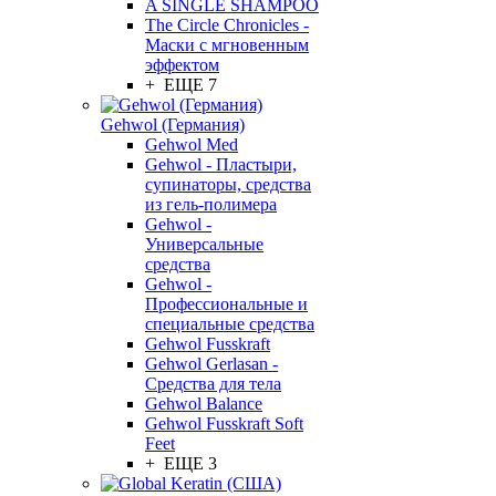
A SINGLE SHAMPOO
The Circle Chronicles -
Маски с мгновенным
эффектом
+ ЕЩЕ 7
Gehwol (Германия)
Gehwol Med
Gehwol - Пластыри,
супинаторы, средства
из гель-полимера
Gehwol -
Универсальные
средства
Gehwol -
Профессиональные и
специальные средства
Gehwol Fusskraft
Gehwol Gerlasan -
Средства для тела
Gehwol Balance
Gehwol Fusskraft Soft
Feet
+ ЕЩЕ 3