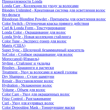
Принадлежности Londa
Londa Care - Коллекция по уходу за волосами
Blondes Unlimited - Креативная система для осветления волос
без фольги
Blondoran Blonding Powder - Препараты для осветления волос
Color Switch - Оттеночная краска прямого действия
Curl & Londa Form - Текстурирование
Londa Color - Окрашивание для волос
Londa Style - Новая коллекция стайлинга
Color Tune - Экспресс-тонер для волос
Matrix (США)
Super Sync - Щелочной безаммиачный краситель
SoColor - Стойкое окрашивание для волос
Moroccanoil (Израиль)
Styling - Стайлинг и укладка
Brushes - Брашинги и расчески
Treatment - Уход за волосами и кожей головы
Dry Shampoo - Сухие шампуни
Repair - Восстановление волос
Hydration - Увлажнение волос
Volume - Объем для волос
Color Care - Уход для окрашенных волос
Frizz Control - Разглаживание
Curl - Уход для кудрявых волос
Color Depositing Mask - Тонирующие маски