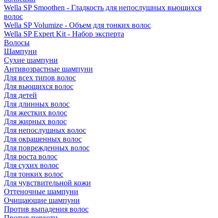
Wella SP Smoothen - Гладкость для непослушных вьющихся
волос
Wella SP Volumize - Объем для тонких волос
Wella SP Expert Kit - Набор эксперта
Волосы
Шампуни
Сухие шампуни
Антивозрастные шампуни
Для всех типов волос
Для вьющихся волос
Для детей
Для длинных волос
Для жестких волос
Для жирных волос
Для непослушных волос
Для окрашенных волос
Для поврежденных волос
Для роста волос
Для сухих волос
Для тонких волос
Для чувствительной кожи
Оттеночные шампуни
Очищающие шампуни
Против выпадения волос
Против перхоти