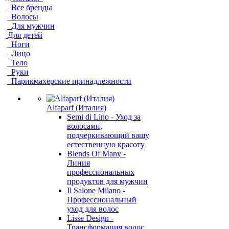
Все бренды
Волосы
Для мужчин
Для детей
Ноги
Лицо
Тело
Руки
Парикмахерские принадлежности
Alfaparf (Италия)
Semi di Lino - Уход за
волосами,
подчеркивающий вашу
естественную красоту
Blends Of Many -
Линия
профессиональных
продуктов для мужчин
Il Salone Milano -
Профессиональный
уход для волос
Lisse Design -
Трансформация волос