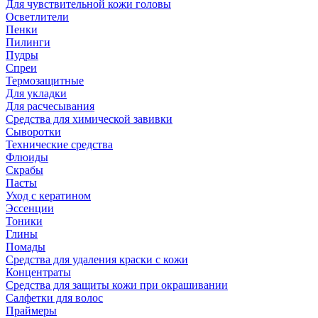
Для чувствительной кожи головы
Осветлители
Пенки
Пилинги
Пудры
Спреи
Термозащитные
Для укладки
Для расчесывания
Средства для химической завивки
Сыворотки
Технические средства
Флюиды
Скрабы
Пасты
Уход с кератином
Эссенции
Тоники
Глины
Помады
Средства для удаления краски с кожи
Концентраты
Средства для защиты кожи при окрашивании
Салфетки для волос
Праймеры