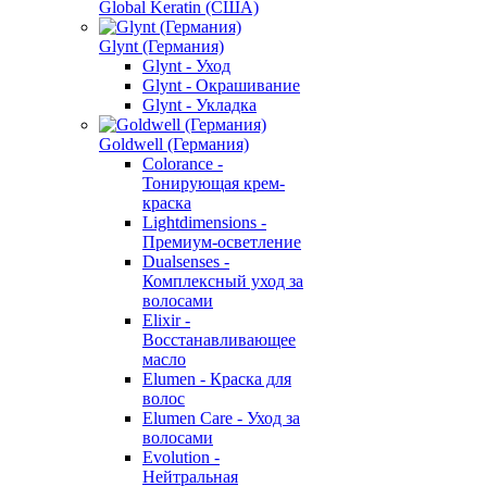
Global Keratin (США)
Glynt (Германия)
Glynt - Уход
Glynt - Окрашивание
Glynt - Укладка
Goldwell (Германия)
Colorance -
Тонирующая крем-
краска
Lightdimensions -
Премиум-осветление
Dualsenses -
Комплексный уход за
волосами
Elixir -
Восстанавливающее
масло
Elumen - Краска для
волос
Elumen Care - Уход за
волосами
Evolution -
Нейтральная