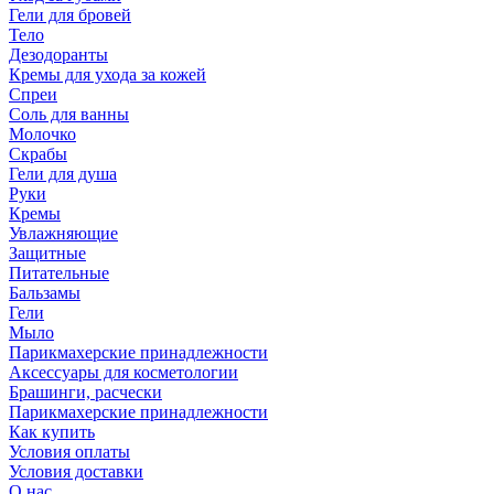
Гели для бровей
Тело
Дезодоранты
Кремы для ухода за кожей
Спреи
Соль для ванны
Молочко
Скрабы
Гели для душа
Руки
Кремы
Увлажняющие
Защитные
Питательные
Бальзамы
Гели
Мыло
Парикмахерские принадлежности
Аксессуары для косметологии
Брашинги, расчески
Парикмахерские принадлежности
Как купить
Условия оплаты
Условия доставки
О нас