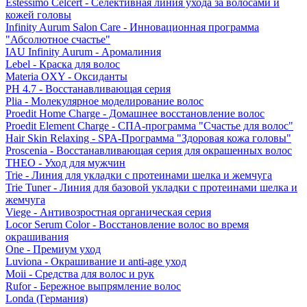
Estessimo Celcert - Селективная линия ухода за волосами и
кожей головы
Infinity Aurum Salon Care - Инновационная программа
"Абсолютное счастье"
IAU Infinity Aurum - Аромалиния
Lebel - Краска для волос
Materia OXY - Оксиданты
PH 4.7 - Восстанавливающая серия
Plia - Молекулярное моделирование волос
Proedit Home Charge - Домашнее восстановление волос
Proedit Element Charge - СПА-программа "Счастье для волос"
Hair Skin Relaxing - SPA-Программа "Здоровая кожа головы"
Proscenia - Восстанавливающая серия для окрашенных волос
THEO - Уход для мужчин
Trie - Линия для укладки с протеинами шелка и жемчуга
Trie Tuner - Линия для базовой укладки с протеинами шелка и
жемчуга
Viege - Антивозростная органическая серия
Locor Serum Color - Восстановление волос во время
окрашивания
One - Премиум уход
Luviona - Окрашивание и anti-age уход
Moii - Средства для волос и рук
Rufor - Бережное выпрямление волос
Londa (Германия)