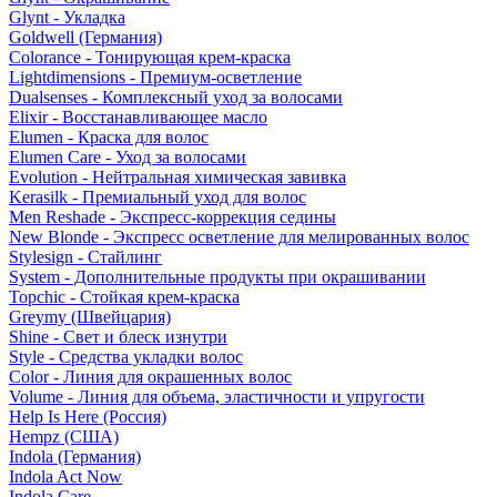
Glynt - Укладка
Goldwell (Германия)
Colorance - Тонирующая крем-краска
Lightdimensions - Премиум-осветление
Dualsenses - Комплексный уход за волосами
Elixir - Восстанавливающее масло
Elumen - Краска для волос
Elumen Care - Уход за волосами
Evolution - Нейтральная химическая завивка
Kerasilk - Премиальный уход для волос
Men Reshade - Экспресс-коррекция седины
New Blonde - Экспресс осветление для мелированных волос
Stylesign - Стайлинг
System - Дополнительные продукты при окрашивании
Topchic - Стойкая крем-краска
Greymy (Швейцария)
Shine - Свет и блеск изнутри
Style - Средства укладки волос
Color - Линия для окрашенных волос
Volume - Линия для объема, эластичности и упругости
Help Is Here (Россия)
Hempz (США)
Indola (Германия)
Indola Act Now
Indola Care