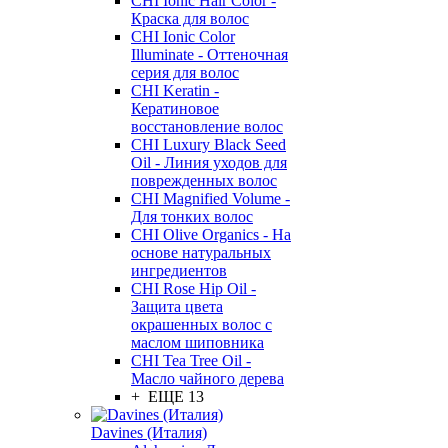
CHI Ionic Hair Color -
Краска для волос
CHI Ionic Color
Illuminate - Оттеночная
серия для волос
CHI Keratin -
Кератиновое
восстановление волос
CHI Luxury Black Seed
Oil - Линия уходов для
поврежденных волос
CHI Magnified Volume -
Для тонких волос
CHI Olive Organics - На
основе натуральных
ингредиентов
CHI Rose Hip Oil -
Защита цвета
окрашенных волос с
маслом шиповника
CHI Tea Tree Oil -
Масло чайного дерева
+ ЕЩЕ 13
Davines (Италия)