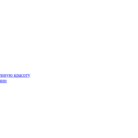
венную красоту
чин