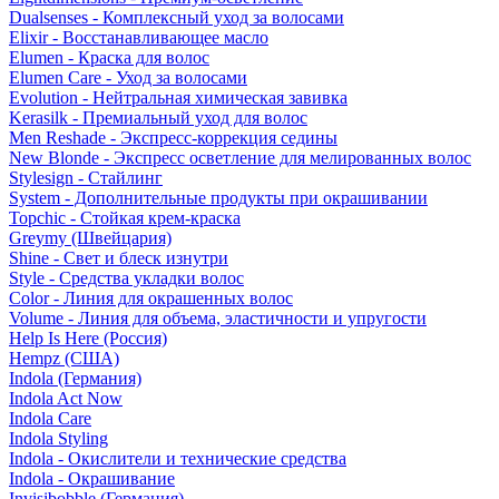
Dualsenses - Комплексный уход за волосами
Elixir - Восстанавливающее масло
Elumen - Краска для волос
Elumen Care - Уход за волосами
Evolution - Нейтральная химическая завивка
Kerasilk - Премиальный уход для волос
Men Reshade - Экспресс-коррекция седины
New Blonde - Экспресс осветление для мелированных волос
Stylesign - Стайлинг
System - Дополнительные продукты при окрашивании
Topchic - Стойкая крем-краска
Greymy (Швейцария)
Shine - Свет и блеск изнутри
Style - Средства укладки волос
Color - Линия для окрашенных волос
Volume - Линия для объема, эластичности и упругости
Help Is Here (Россия)
Hempz (США)
Indola (Германия)
Indola Act Now
Indola Care
Indola Styling
Indola - Окислители и технические средства
Indola - Окрашивание
Invisibobble (Германия)