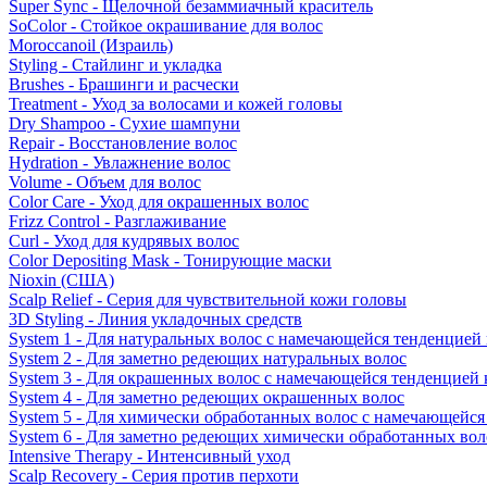
Super Sync - Щелочной безаммиачный краситель
SoColor - Стойкое окрашивание для волос
Moroccanoil (Израиль)
Styling - Стайлинг и укладка
Brushes - Брашинги и расчески
Treatment - Уход за волосами и кожей головы
Dry Shampoo - Сухие шампуни
Repair - Восстановление волос
Hydration - Увлажнение волос
Volume - Объем для волос
Color Care - Уход для окрашенных волос
Frizz Control - Разглаживание
Curl - Уход для кудрявых волос
Color Depositing Mask - Тонирующие маски
Nioxin (США)
Scalp Relief - Серия для чувствительной кожи головы
3D Styling - Линия укладочных средств
System 1 - Для натуральных волос с намечающейся тенденцией
System 2 - Для заметно редеющих натуральных волос
System 3 - Для окрашенных волос с намечающейся тенденцией
System 4 - Для заметно редеющих окрашенных волос
System 5 - Для химически обработанных волос с намечающейс
System 6 - Для заметно редеющих химически обработанных вол
Intensive Therapy - Интенсивный уход
Scalp Recovery - Серия против перхоти