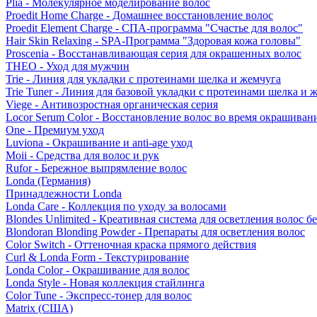
Plia - Молекулярное моделирование волос
Proedit Home Charge - Домашнее восстановление волос
Proedit Element Charge - СПА-программа "Счастье для волос"
Hair Skin Relaxing - SPA-Программа "Здоровая кожа головы"
Proscenia - Восстанавливающая серия для окрашенных волос
THEO - Уход для мужчин
Trie - Линия для укладки с протеинами шелка и жемчуга
Trie Tuner - Линия для базовой укладки с протеинами шелка и 
Viege - Антивозростная органическая серия
Locor Serum Color - Восстановление волос во время окрашиван
One - Премиум уход
Luviona - Окрашивание и anti-age уход
Moii - Средства для волос и рук
Rufor - Бережное выпрямление волос
Londa (Германия)
Принадлежности Londa
Londa Care - Коллекция по уходу за волосами
Blondes Unlimited - Креативная система для осветления волос б
Blondoran Blonding Powder - Препараты для осветления волос
Color Switch - Оттеночная краска прямого действия
Curl & Londa Form - Текстурирование
Londa Color - Окрашивание для волос
Londa Style - Новая коллекция стайлинга
Color Tune - Экспресс-тонер для волос
Matrix (США)