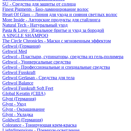
SU - Средства для защиты от солнца
Finest Pigments - Био-ламинирование волос
Heart Of Glass – Линия для ухода и сияния светлых волос
More Inside - Авторские продукты для стайлинга
Natural Tech - Натуральный уход
Pasta & Love - Идеальное бритье и уход за бородой
A SINGLE SHAMPOO
The Circle Chronicles - Маски с мгновенным эффектом
Gehwol (Германия)
Gehwol Med
Gehwol - Пластыри, супинаторы, средства из гель-полимера
Gehwol - Универсальные средства
Gehwol - Профессиональные и специальные средства
Gehwol Fusskraft
Gehwol Gerlasan - Средства для тела
Gehwol Balance
Gehwol Fusskraft Soft Feet
Global Keratin (США)
Glynt (Германия)
Glynt - Уход
Glynt - Окрашивание
Glynt - Укладка
Goldwell (Германия)
Colorance - Тонирующая крем-краска
Lightdimensions - Премиум-осветление