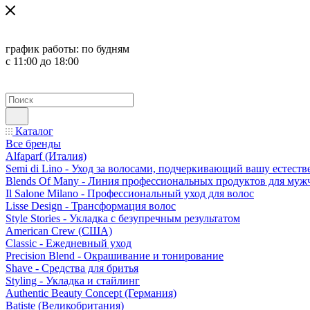
график работы:
по будням
с 11:00 до 18:00
Каталог
Все бренды
Alfaparf (Италия)
Semi di Lino - Уход за волосами, подчеркивающий вашу естест
Blends Of Many - Линия профессиональных продуктов для муж
Il Salone Milano - Профессиональный уход для волос
Lisse Design - Трансформация волос
Style Stories - Укладка с безупречным результатом
American Crew (США)
Classic - Ежедневный уход
Precision Blend - Окрашивание и тонирование
Shave - Средства для бритья
Styling - Укладка и стайлинг
Authentic Beauty Concept (Германия)
Batiste (Великобритания)