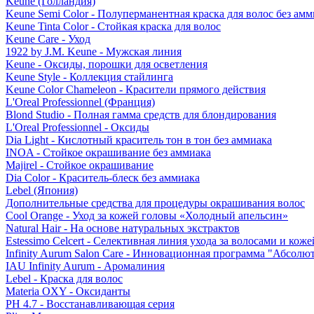
Keune (Голландия)
Keune Semi Color - Полуперманентная краска для волос без амм
Keune Tinta Color - Стойкая краска для волос
Keune Care - Уход
1922 by J.M. Keune - Мужская линия
Keune - Оксиды, порошки для осветления
Keune Style - Коллекция стайлинга
Keune Color Chameleon - Красители прямого действия
L'Oreal Professionnel (Франция)
Blond Studio - Полная гамма средств для блондирования
L'Oreal Professionnel - Оксиды
Dia Light - Кислотный краситель тон в тон без аммиака
INOA - Стойкое окрашивание без аммиака
Majirel - Стойкое окрашивание
Dia Color - Краситель-блеск без аммиака
Lebel (Япония)
Дополнительные средства для процедуры окрашивания волос
Cool Orange - Уход за кожей головы «Холодный апельсин»
Natural Hair - На основе натуральных экстрактов
Estessimo Celcert - Селективная линия ухода за волосами и кож
Infinity Aurum Salon Care - Инновационная программа "Абсолют
IAU Infinity Aurum - Аромалиния
Lebel - Краска для волос
Materia OXY - Оксиданты
PH 4.7 - Восстанавливающая серия