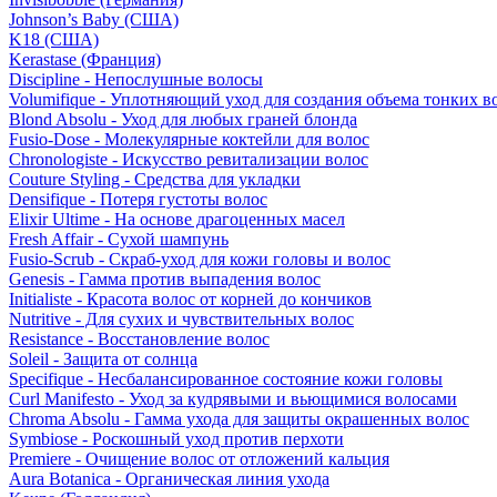
Johnson’s Baby (США)
K18 (США)
Kerastase (Франция)
Discipline - Непослушные волосы
Volumifique - Уплотняющий уход для создания объема тонких в
Blond Absolu - Уход для любых граней блонда
Fusio-Dose - Молекулярные коктейли для волос
Chronologiste - Искусство ревитализации волос
Couture Styling - Средства для укладки
Densifique - Потеря густоты волос
Elixir Ultime - На основе драгоценных масел
Fresh Affair - Сухой шампунь
Fusio-Scrub - Скраб-уход для кожи головы и волос
Genesis - Гамма против выпадения волос
Initialiste - Красота волос от корней до кончиков
Nutritive - Для сухих и чувствительных волос
Resistance - Восстановление волос
Soleil - Защита от солнца
Specifique - Несбалансированное состояние кожи головы
Curl Manifesto - Уход за кудрявыми и вьющимися волосами
Chroma Absolu - Гамма ухода для защиты окрашенных волос
Symbiose - Роскошный уход против перхоти
Premiere - Очищение волос от отложений кальция
Aura Botanica - Органическая линия ухода