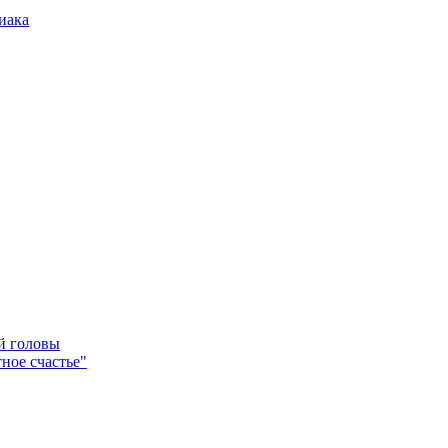
иака
ей головы
ное счастье"