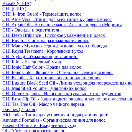
Biosilk (США)
CHI (США)
CHI 44 Iron Guard - Термозащита волос
CHI Aloe Vera - Линия для всех типов кудрявых волос
CHI Argan Oil - На основе масла Арганы и дерева Моринга
CHI - Оксиды и осветлители
CHI Deep Brilliance - Глубокое увлажнение и блеск
CHI Enviro - Система разглаживания волос
CHI Man - Мужская серия для волос, усов и бороды
CHI Royal Treatment - Королевский уход
CHI Styling - Ухаживающий стайлинг
CHI Infra - Ежедневный уход
CHI Ionic Hair Color - Краска для волос
CHI Ionic Color Illuminate - Оттеночная серия для волос
CHI Keratin - Кератиновое восстановление волос
CHI Luxury Black Seed Oil - Линия уходов для поврежденных в
CHI Magnified Volume - Для тонких волос
CHI Olive Organics - На основе натуральных ингредиентов
CHI Rose Hip Oil - Защита цвета окрашенных волос с маслом 
CHI Tea Tree Oil - Масло чайного дерева
Davines (Италия)
Alchemic - Линия для усиления и поддержания цвета
Authentic Formulas - Органическая линия для волос
Essential Haircare - Eжедневный уход
OI - Абсолютная красота волос