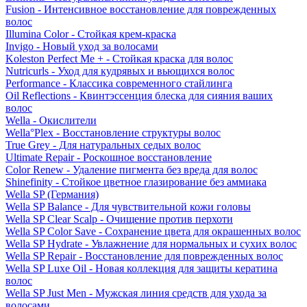
Fusion - Интенсивное восстановление для поврежденных
волос
Illumina Color - Стойкая крем-краска
Invigo - Новый уход за волосами
Koleston Perfect Me + - Стойкая краска для волос
Nutricurls - Уход для кудрявых и вьющихся волос
Performance - Классика современного стайлинга
Oil Reflections - Квинтэссенция блеска для сияния ваших
волос
Wella - Окислители
Wella°Plex - Восстановление структуры волос
True Grey - Для натуральных седых волос
Ultimate Repair - Роскошное восстановление
Color Renew - Удаление пигмента без вреда для волос
Shinefinity - Стойкое цветное глазирование без аммиака
Wella SP (Германия)
Wella SP Balance - Для чувствительной кожи головы
Wella SP Clear Scalp - Очищение против перхоти
Wella SP Color Save - Сохранение цвета для окрашенных волос
Wella SP Hydrate - Увлажнение для нормальных и сухих волос
Wella SP Repair - Восстановление для поврежденных волос
Wella SP Luxe Oil - Новая коллекция для защиты кератина
волос
Wella SP Just Men - Мужская линия средств для ухода за
волосами