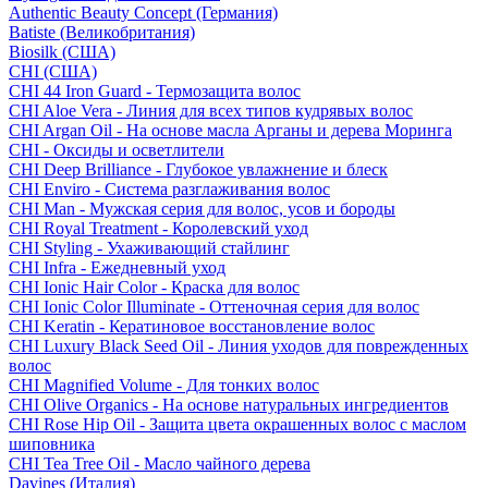
Authentic Beauty Concept (Германия)
Batiste (Великобритания)
Biosilk (США)
CHI (США)
CHI 44 Iron Guard - Термозащита волос
CHI Aloe Vera - Линия для всех типов кудрявых волос
CHI Argan Oil - На основе масла Арганы и дерева Моринга
CHI - Оксиды и осветлители
CHI Deep Brilliance - Глубокое увлажнение и блеск
CHI Enviro - Система разглаживания волос
CHI Man - Мужская серия для волос, усов и бороды
CHI Royal Treatment - Королевский уход
CHI Styling - Ухаживающий стайлинг
CHI Infra - Ежедневный уход
CHI Ionic Hair Color - Краска для волос
CHI Ionic Color Illuminate - Оттеночная серия для волос
CHI Keratin - Кератиновое восстановление волос
CHI Luxury Black Seed Oil - Линия уходов для поврежденных
волос
CHI Magnified Volume - Для тонких волос
CHI Olive Organics - На основе натуральных ингредиентов
CHI Rose Hip Oil - Защита цвета окрашенных волос с маслом
шиповника
CHI Tea Tree Oil - Масло чайного дерева
Davines (Италия)