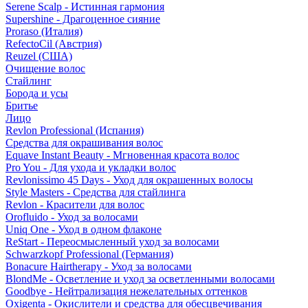
Serene Scalp - Истинная гармония
Supershine - Драгоценное сияние
Proraso (Италия)
RefectoCil (Австрия)
Reuzel (США)
Очищение волос
Стайлинг
Борода и усы
Бритье
Лицо
Revlon Professional (Испания)
Средства для окрашивания волос
Equave Instant Beauty - Мгновенная красота волос
Pro You - Для ухода и укладки волос
Revlonissimo 45 Days - Уход для окрашенных волосы
Style Masters - Средства для стайлинга
Revlon - Красители для волос
Orofluido - Уход за волосами
Uniq One - Уход в одном флаконе
ReStart - Переосмысленный уход за волосами
Schwarzkopf Professional (Германия)
Bonacure Hairtherapy - Уход за волосами
BlondMe - Осветление и уход за осветленными волосами
Goodbye - Нейтрализация нежелательных оттенков
Oxigenta - Окислители и средства для обесцвечивания