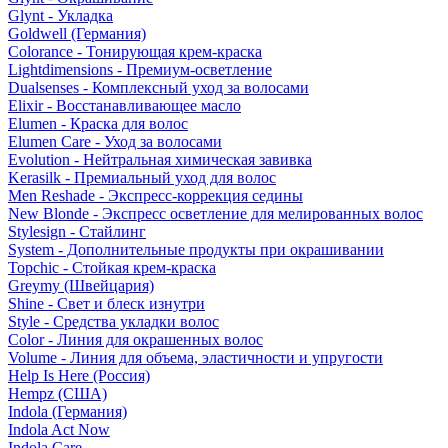
Glynt - Укладка
Goldwell (Германия)
Colorance - Тонирующая крем-краска
Lightdimensions - Премиум-осветление
Dualsenses - Комплексный уход за волосами
Elixir - Восстанавливающее масло
Elumen - Краска для волос
Elumen Care - Уход за волосами
Evolution - Нейтральная химическая завивка
Kerasilk - Премиальный уход для волос
Men Reshade - Экспресс-коррекция седины
New Blonde - Экспресс осветление для мелированных волос
Stylesign - Стайлинг
System - Дополнительные продукты при окрашивании
Topchic - Стойкая крем-краска
Greymy (Швейцария)
Shine - Свет и блеск изнутри
Style - Средства укладки волос
Color - Линия для окрашенных волос
Volume - Линия для объема, эластичности и упругости
Help Is Here (Россия)
Hempz (США)
Indola (Германия)
Indola Act Now
Indola Care