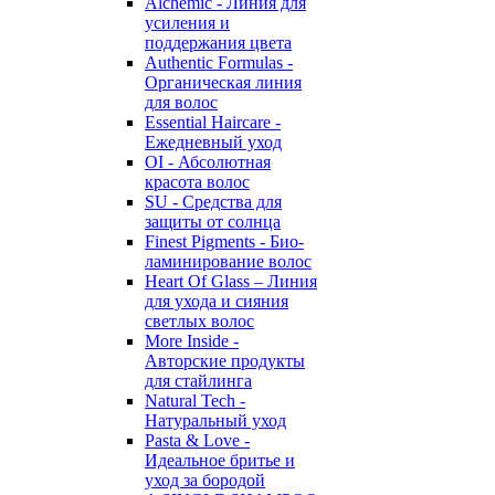
Alchemic - Линия для
усиления и
поддержания цвета
Authentic Formulas -
Органическая линия
для волос
Essential Haircare -
Eжедневный уход
OI - Абсолютная
красота волос
SU - Средства для
защиты от солнца
Finest Pigments - Био-
ламинирование волос
Heart Of Glass – Линия
для ухода и сияния
светлых волос
More Inside -
Авторские продукты
для стайлинга
Natural Tech -
Натуральный уход
Pasta & Love -
Идеальное бритье и
уход за бородой