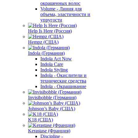
окрашенных волос
Volume - Линия для
объема, эластичности и
упругости
Help Is Here (Россия)
Hempz (США)
Indola (Германия)
Indola Act Now
Indola Care
Indola Styling
Indola - Окислители и
технические средства
Indola - Окрашивание
Invisibobble (Германия)
Johnson’s Baby (США)
K18 (США)
Kerastase (Франция)
Discipline -