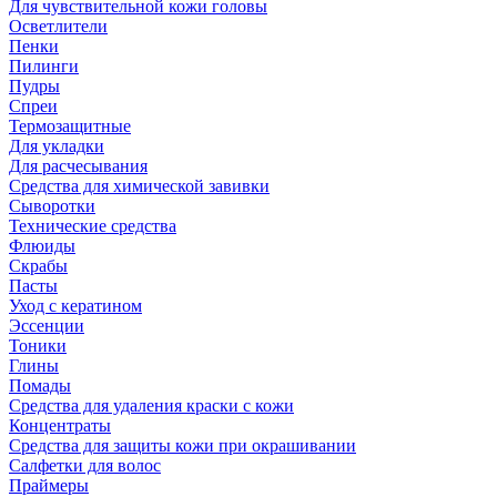
Для чувствительной кожи головы
Осветлители
Пенки
Пилинги
Пудры
Спреи
Термозащитные
Для укладки
Для расчесывания
Средства для химической завивки
Сыворотки
Технические средства
Флюиды
Скрабы
Пасты
Уход с кератином
Эссенции
Тоники
Глины
Помады
Средства для удаления краски с кожи
Концентраты
Средства для защиты кожи при окрашивании
Салфетки для волос
Праймеры