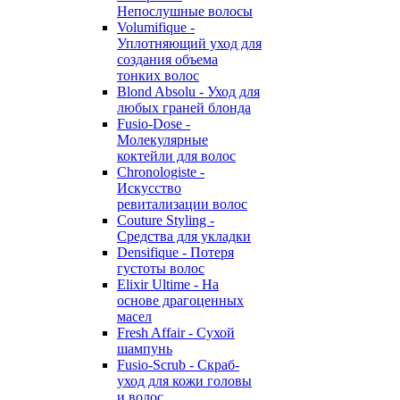
Непослушные волосы
Volumifique -
Уплотняющий уход для
создания объема
тонких волос
Blond Absolu - Уход для
любых граней блонда
Fusio-Dose -
Молекулярные
коктейли для волос
Chronologiste -
Искусство
ревитализации волос
Couture Styling -
Средства для укладки
Densifique - Потеря
густоты волос
Elixir Ultime - На
основе драгоценных
масел
Fresh Affair - Сухой
шампунь
Fusio-Scrub - Скраб-
уход для кожи головы
и волос