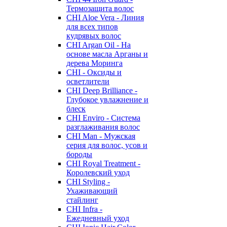
Термозащита волос
CHI Aloe Vera - Линия
для всех типов
кудрявых волос
CHI Argan Oil - На
основе масла Арганы и
дерева Моринга
CHI - Оксиды и
осветлители
CHI Deep Brilliance -
Глубокое увлажнение и
блеск
CHI Enviro - Система
разглаживания волос
CHI Man - Мужская
серия для волос, усов и
бороды
CHI Royal Treatment -
Королевский уход
CHI Styling -
Ухаживающий
стайлинг
CHI Infra -
Ежедневный уход