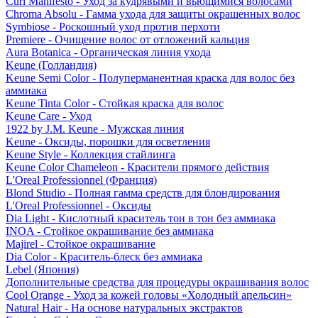
Curl Manifesto - Уход за кудрявыми и вьющимися волосами
Chroma Absolu - Гамма ухода для защиты окрашенных волос
Symbiose - Роскошный уход против перхоти
Premiere - Очищение волос от отложений кальция
Aura Botanica - Органическая линия ухода
Keune (Голландия)
Keune Semi Color - Полуперманентная краска для волос без
аммиака
Keune Tinta Color - Стойкая краска для волос
Keune Care - Уход
1922 by J.M. Keune - Мужская линия
Keune - Оксиды, порошки для осветления
Keune Style - Коллекция стайлинга
Keune Color Chameleon - Красители прямого действия
L'Oreal Professionnel (Франция)
Blond Studio - Полная гамма средств для блондирования
L'Oreal Professionnel - Оксиды
Dia Light - Кислотный краситель тон в тон без аммиака
INOA - Стойкое окрашивание без аммиака
Majirel - Стойкое окрашивание
Dia Color - Краситель-блеск без аммиака
Lebel (Япония)
Дополнительные средства для процедуры окрашивания волос
Cool Orange - Уход за кожей головы «Холодный апельсин»
Natural Hair - На основе натуральных экстрактов