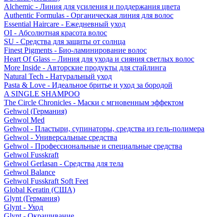
Alchemic - Линия для усиления и поддержания цвета
Authentic Formulas - Органическая линия для волос
Essential Haircare - Eжедневный уход
OI - Абсолютная красота волос
SU - Средства для защиты от солнца
Finest Pigments - Био-ламинирование волос
Heart Of Glass – Линия для ухода и сияния светлых волос
More Inside - Авторские продукты для стайлинга
Natural Tech - Натуральный уход
Pasta & Love - Идеальное бритье и уход за бородой
A SINGLE SHAMPOO
The Circle Chronicles - Маски с мгновенным эффектом
Gehwol (Германия)
Gehwol Med
Gehwol - Пластыри, супинаторы, средства из гель-полимера
Gehwol - Универсальные средства
Gehwol - Профессиональные и специальные средства
Gehwol Fusskraft
Gehwol Gerlasan - Средства для тела
Gehwol Balance
Gehwol Fusskraft Soft Feet
Global Keratin (США)
Glynt (Германия)
Glynt - Уход
Glynt - Окрашивание