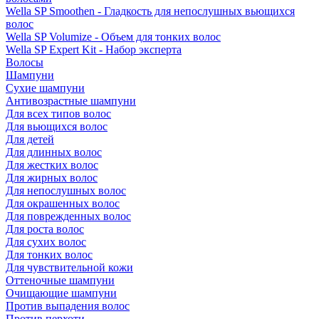
Wella SP Smoothen - Гладкость для непослушных вьющихся
волос
Wella SP Volumize - Объем для тонких волос
Wella SP Expert Kit - Набор эксперта
Волосы
Шампуни
Сухие шампуни
Антивозрастные шампуни
Для всех типов волос
Для вьющихся волос
Для детей
Для длинных волос
Для жестких волос
Для жирных волос
Для непослушных волос
Для окрашенных волос
Для поврежденных волос
Для роста волос
Для сухих волос
Для тонких волос
Для чувствительной кожи
Оттеночные шампуни
Очищающие шампуни
Против выпадения волос
Против перхоти