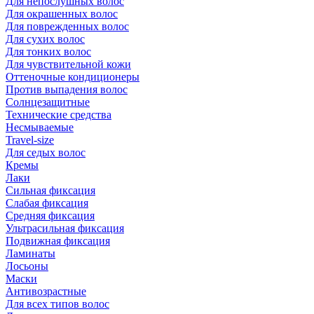
Для непослушных волос
Для окрашенных волос
Для поврежденных волос
Для сухих волос
Для тонких волос
Для чувствительной кожи
Оттеночные кондиционеры
Против выпадения волос
Солнцезащитные
Технические средства
Несмываемые
Travel-size
Для седых волос
Кремы
Лаки
Сильная фиксация
Слабая фиксация
Средняя фиксация
Ультрасильная фиксация
Подвижная фиксация
Ламинаты
Лосьоны
Маски
Антивозрастные
Для всех типов волос