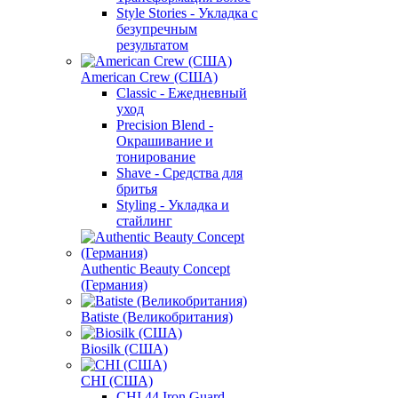
Style Stories - Укладка с
безупречным
результатом
American Crew (США)
Classic - Ежедневный
уход
Precision Blend -
Окрашивание и
тонирование
Shave - Средства для
бритья
Styling - Укладка и
стайлинг
Authentic Beauty Concept
(Германия)
Batiste (Великобритания)
Biosilk (США)
CHI (США)
CHI 44 Iron Guard -