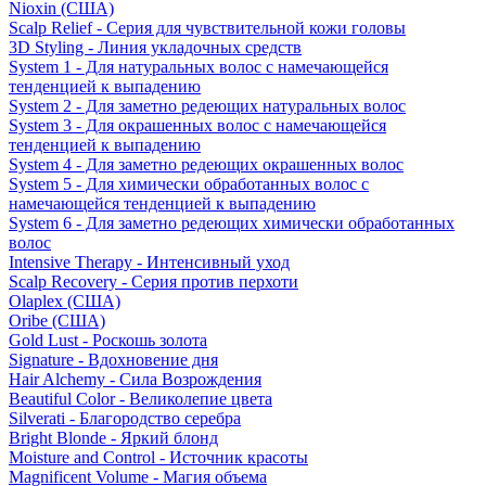
Nioxin (США)
Scalp Relief - Серия для чувствительной кожи головы
3D Styling - Линия укладочных средств
System 1 - Для натуральных волос с намечающейся
тенденцией к выпадению
System 2 - Для заметно редеющих натуральных волос
System 3 - Для окрашенных волос с намечающейся
тенденцией к выпадению
System 4 - Для заметно редеющих окрашенных волос
System 5 - Для химически обработанных волос с
намечающейся тенденцией к выпадению
System 6 - Для заметно редеющих химически обработанных
волос
Intensive Therapy - Интенсивный уход
Scalp Recovery - Серия против перхоти
Olaplex (США)
Oribe (США)
Gold Lust - Роскошь золота
Signature - Вдохновение дня
Hair Alchemy - Сила Возрождения
Beautiful Color - Великолепие цвета
Silverati - Благородство серебра
Bright Blonde - Яркий блонд
Moisture and Control - Источник красоты
Magnificent Volume - Магия объема