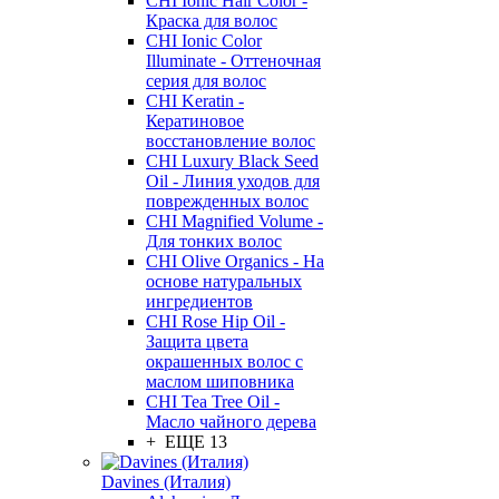
CHI Ionic Hair Color -
Краска для волос
CHI Ionic Color
Illuminate - Оттеночная
серия для волос
CHI Keratin -
Кератиновое
восстановление волос
CHI Luxury Black Seed
Oil - Линия уходов для
поврежденных волос
CHI Magnified Volume -
Для тонких волос
CHI Olive Organics - На
основе натуральных
ингредиентов
CHI Rose Hip Oil -
Защита цвета
окрашенных волос с
маслом шиповника
CHI Tea Tree Oil -
Масло чайного дерева
+ ЕЩЕ 13
Davines (Италия)