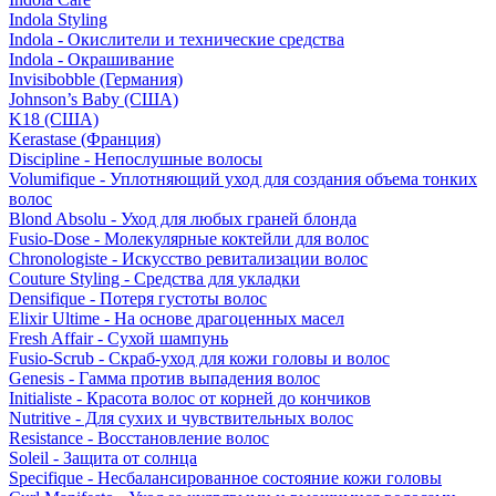
Indola Styling
Indola - Окислители и технические средства
Indola - Окрашивание
Invisibobble (Германия)
Johnson’s Baby (США)
K18 (США)
Kerastase (Франция)
Discipline - Непослушные волосы
Volumifique - Уплотняющий уход для создания объема тонких
волос
Blond Absolu - Уход для любых граней блонда
Fusio-Dose - Молекулярные коктейли для волос
Chronologiste - Искусство ревитализации волос
Couture Styling - Средства для укладки
Densifique - Потеря густоты волос
Elixir Ultime - На основе драгоценных масел
Fresh Affair - Сухой шампунь
Fusio-Scrub - Скраб-уход для кожи головы и волос
Genesis - Гамма против выпадения волос
Initialiste - Красота волос от корней до кончиков
Nutritive - Для сухих и чувствительных волос
Resistance - Восстановление волос
Soleil - Защита от солнца
Specifique - Несбалансированное состояние кожи головы