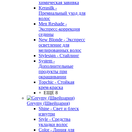
химическая завивка
Kerasilk -
Премиальный уход для
волос
Men Reshade -
Экспресс-коррекция
седины
New Blonde - Экспресс
осветление для
мелированных волос
Stylesign - Стайлинг
System -
Дополнительные
продукты при
окрашивании
Topchic - Стойкая
крем-краска
+ ЕЩЕ 8
Greymy (Швейцария)
Shine - Свет и блеск
изнутри
Style - Средства
укладки волос
Color - Линия для