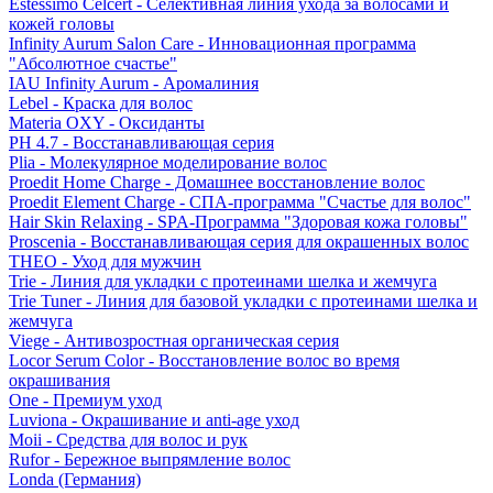
Estessimo Celcert - Селективная линия ухода за волосами и
кожей головы
Infinity Aurum Salon Care - Инновационная программа
"Абсолютное счастье"
IAU Infinity Aurum - Аромалиния
Lebel - Краска для волос
Materia OXY - Оксиданты
PH 4.7 - Восстанавливающая серия
Plia - Молекулярное моделирование волос
Proedit Home Charge - Домашнее восстановление волос
Proedit Element Charge - СПА-программа "Счастье для волос"
Hair Skin Relaxing - SPA-Программа "Здоровая кожа головы"
Proscenia - Восстанавливающая серия для окрашенных волос
THEO - Уход для мужчин
Trie - Линия для укладки с протеинами шелка и жемчуга
Trie Tuner - Линия для базовой укладки с протеинами шелка и
жемчуга
Viege - Антивозростная органическая серия
Locor Serum Color - Восстановление волос во время
окрашивания
One - Премиум уход
Luviona - Окрашивание и anti-age уход
Moii - Средства для волос и рук
Rufor - Бережное выпрямление волос
Londa (Германия)