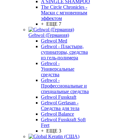
A SINGLE SHAMPOO
The Circle Chronicles -
Маски с мгновенным
эффектом
+ ЕЩЕ 7
Gehwol (Германия)
Gehwol Med
Gehwol - Пластыри,
супинаторы, средства
из гель-полимера
Gehwol -
Универсальные
средства
Gehwol -
Профессиональные и
специальные средства
Gehwol Fusskraft
Gehwol Gerlasan -
Средства для тела
Gehwol Balance
Gehwol Fusskraft Soft
Feet
+ ЕЩЕ 3