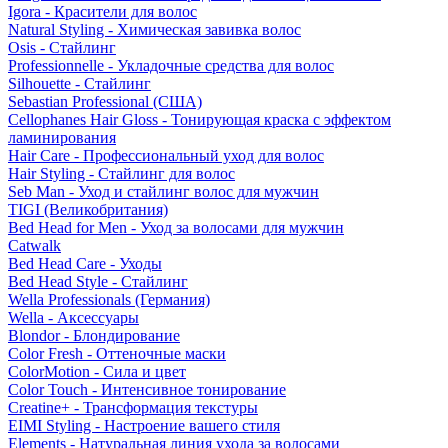
Igora - Красители для волос
Natural Styling - Химическая завивка волос
Osis - Стайлинг
Professionnelle - Укладочные средства для волос
Silhouette - Стайлинг
Sebastian Professional (США)
Cellophanes Hair Gloss - Тонирующая краска с эффектом
ламинирования
Hair Care - Профессиональный уход для волос
Hair Styling - Стайлинг для волос
Seb Man - Уход и стайлинг волос для мужчин
TIGI (Великобритания)
Bed Head for Men - Уход за волосами для мужчин
Catwalk
Bed Head Care - Уходы
Bed Head Style - Стайлинг
Wella Professionals (Германия)
Wella - Аксессуары
Blondor - Блондирование
Color Fresh - Оттеночные маски
ColorMotion - Сила и цвет
Color Touch - Интенсивное тонирование
Creatine+ - Трансформация текстуры
EIMI Styling - Настроение вашего стиля
Elements - Натуральная линия ухода за волосами