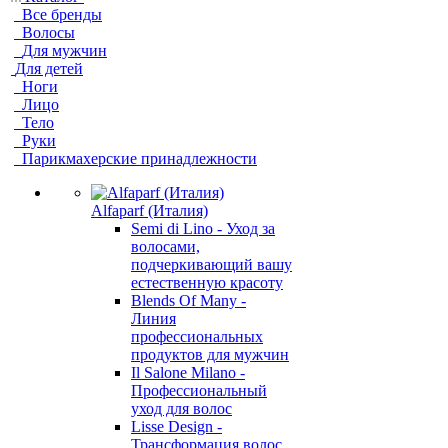
Все бренды
Волосы
Для мужчин
Для детей
Ноги
Лицо
Тело
Руки
Парикмахерские принадлежности
Alfaparf (Италия)
Semi di Lino - Уход за
волосами,
подчеркивающий вашу
естественную красоту
Blends Of Many -
Линия
профессиональных
продуктов для мужчин
Il Salone Milano -
Профессиональный
уход для волос
Lisse Design -
Трансформация волос