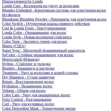
Принадлежности Londa
Londa Care - Коллекция по уходу за волосами
Blondes Unlimited - Креативная система для осветления волос
без фольги
Blondoran Blonding Powder - Препараты для осветления волос
Color Switch - Оттеночная краска прямого действия
Curl & Londa Form - Текстурирование
Londa Color - Окрашивание для волос
Londa Style - Новая коллекция стайлинга
Color Tune - Экспресс-тонер для волос
Matrix (США)
Super Sync - Щелочной безаммиачный краситель
SoColor - Стойкое окрашивание для волос
Moroccanoil (Израиль)
Styling - Стайлинг и укладка
Brushes - Брашинги и расчески
Treatment - Уход за волосами и кожей головы
Dry Shampoo - Сухие шампуни
Repair - Восстановление волос
Hydration - Увлажнение волос
Volume - Объем для волос
Color Care - Уход для окрашенных волос
Frizz Control - Разглаживание
Curl - Уход для кудрявых волос
Color Depositing Mask - Тонирующие маски