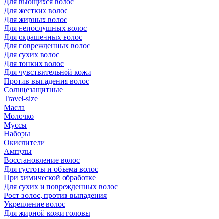
Для вьющихся волос
Для жестких волос
Для жирных волос
Для непослушных волос
Для окрашенных волос
Для поврежденных волос
Для сухих волос
Для тонких волос
Для чувствительной кожи
Против выпадения волос
Солнцезащитные
Travel-size
Масла
Молочко
Муссы
Наборы
Окислители
Ампулы
Восстановление волос
Для густоты и объема волос
При химической обработке
Для сухих и поврежденных волос
Рост волос, против выпадения
Укрепление волос
Для жирной кожи головы