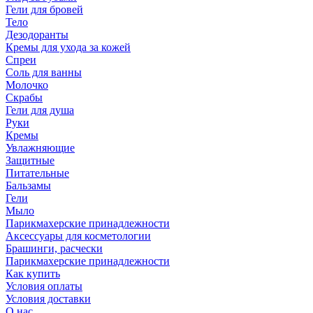
Гели для бровей
Тело
Дезодоранты
Кремы для ухода за кожей
Спреи
Соль для ванны
Молочко
Скрабы
Гели для душа
Руки
Кремы
Увлажняющие
Защитные
Питательные
Бальзамы
Гели
Мыло
Парикмахерские принадлежности
Аксессуары для косметологии
Брашинги, расчески
Парикмахерские принадлежности
Как купить
Условия оплаты
Условия доставки
О нас