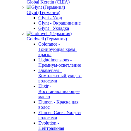
Global Keratin (США)
Glynt (Германия)
Glynt - Уход
Glynt - Окрашивание
Glynt - Укладка
Goldwell (Германия)
Colorance -
Тонирующая крем-
краска
Lightdimensions -
Премиум-осветление
Dualsenses -
Комплексный уход за
волосами
Elixir -
Восстанавливающее
масло
Elumen - Краска для
волос
Elumen Care - Уход за
волосами
Evolution -
Нейтральная