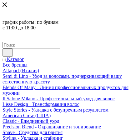
график работы:
по будням
с 11:00 до 18:00
Каталог
Все бренды
Alfaparf (Италия)
Semi di Lino - Уход за волосами, подчеркивающий вашу
естественную красоту
Blends Of Many - Линия профессиональных продуктов для
мужчин
Il Salone Milano - Профессиональный уход для волос
Lisse Design - Трансформация волос
Style Stories - Укладка с безупречным результатом
American Crew (США)
Classic - Ежедневный уход
Precision Blend - Окрашивание и тонирование
Shave - Средства для бритья
Styling - Укладка и стайлинг