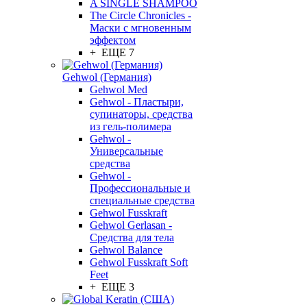
A SINGLE SHAMPOO
The Circle Chronicles -
Маски с мгновенным
эффектом
+ ЕЩЕ 7
Gehwol (Германия)
Gehwol Med
Gehwol - Пластыри,
супинаторы, средства
из гель-полимера
Gehwol -
Универсальные
средства
Gehwol -
Профессиональные и
специальные средства
Gehwol Fusskraft
Gehwol Gerlasan -
Средства для тела
Gehwol Balance
Gehwol Fusskraft Soft
Feet
+ ЕЩЕ 3