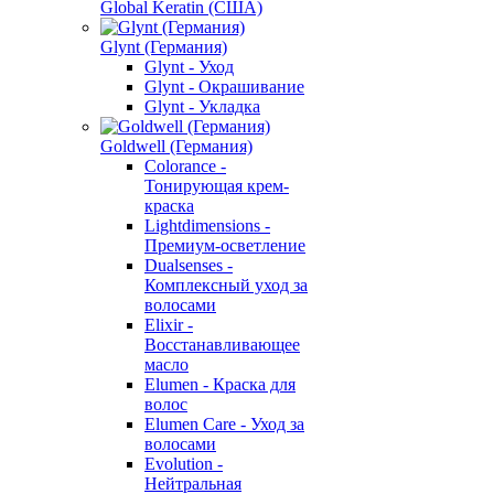
Global Keratin (США)
Glynt (Германия)
Glynt - Уход
Glynt - Окрашивание
Glynt - Укладка
Goldwell (Германия)
Colorance -
Тонирующая крем-
краска
Lightdimensions -
Премиум-осветление
Dualsenses -
Комплексный уход за
волосами
Elixir -
Восстанавливающее
масло
Elumen - Краска для
волос
Elumen Care - Уход за
волосами
Evolution -
Нейтральная