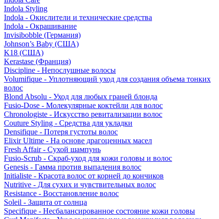
Indola Styling
Indola - Окислители и технические средства
Indola - Окрашивание
Invisibobble (Германия)
Johnson’s Baby (США)
K18 (США)
Kerastase (Франция)
Discipline - Непослушные волосы
Volumifique - Уплотняющий уход для создания объема тонких
волос
Blond Absolu - Уход для любых граней блонда
Fusio-Dose - Молекулярные коктейли для волос
Chronologiste - Искусство ревитализации волос
Couture Styling - Средства для укладки
Densifique - Потеря густоты волос
Elixir Ultime - На основе драгоценных масел
Fresh Affair - Сухой шампунь
Fusio-Scrub - Скраб-уход для кожи головы и волос
Genesis - Гамма против выпадения волос
Initialiste - Красота волос от корней до кончиков
Nutritive - Для сухих и чувствительных волос
Resistance - Восстановление волос
Soleil - Защита от солнца
Specifique - Несбалансированное состояние кожи головы