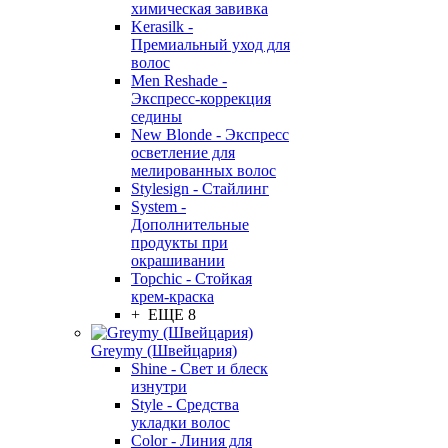
химическая завивка
Kerasilk -
Премиальный уход для
волос
Men Reshade -
Экспресс-коррекция
седины
New Blonde - Экспресс
осветление для
мелированных волос
Stylesign - Стайлинг
System -
Дополнительные
продукты при
окрашивании
Topchic - Стойкая
крем-краска
+ ЕЩЕ 8
Greymy (Швейцария)
Shine - Свет и блеск
изнутри
Style - Средства
укладки волос
Color - Линия для