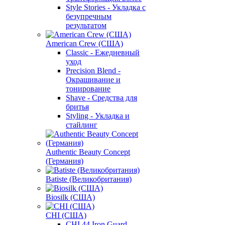
Style Stories - Укладка с
безупречным
результатом
American Crew (США)
Classic - Ежедневный
уход
Precision Blend -
Окрашивание и
тонирование
Shave - Средства для
бритья
Styling - Укладка и
стайлинг
Authentic Beauty Concept
(Германия)
Batiste (Великобритания)
Biosilk (США)
CHI (США)
CHI 44 Iron Guard -