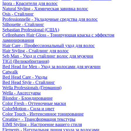
Igora - Красители для волос
Natural Styling - Химическая завивка волос
Osis - Стайлинг
Professionnelle - Укладочные средства для волос
Silhouette - Стайлинг
Sebastian Professional (США)
Cellophanes Hair Gloss - Тонирующая краска с эффектом
ламинирования
Hair Care - Профессиональный уход для волос
Hair Styling - Стайлинг для волос
Seb Man - Уход и стайлинг волос для мужчин
TIGI (Великобритания)
Bed Head for Men - Уход за волосами для мужчин
Catwalk
Bed Head Care - Уходы
Bed Head Style - Стайлинг
Wella Professionals (Германия)
Wella - Аксессуары
Blondor - Блондирование
Color Fresh - Оттеночные маски
ColorMotion - Сила и цвет
Color Touch - Интенсивное тонирование
Creatine+ - Трансформация текстуры
EIMI Styling - Настроение вашего стиля
Elements - Натуральная линия ухода за волосами