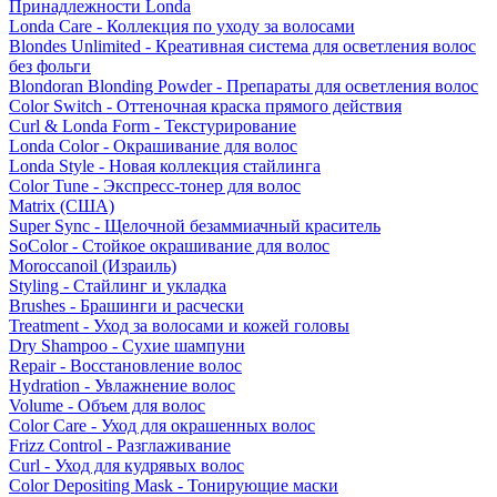
Принадлежности Londa
Londa Care - Коллекция по уходу за волосами
Blondes Unlimited - Креативная система для осветления волос
без фольги
Blondoran Blonding Powder - Препараты для осветления волос
Color Switch - Оттеночная краска прямого действия
Curl & Londa Form - Текстурирование
Londa Color - Окрашивание для волос
Londa Style - Новая коллекция стайлинга
Color Tune - Экспресс-тонер для волос
Matrix (США)
Super Sync - Щелочной безаммиачный краситель
SoColor - Стойкое окрашивание для волос
Moroccanoil (Израиль)
Styling - Стайлинг и укладка
Brushes - Брашинги и расчески
Treatment - Уход за волосами и кожей головы
Dry Shampoo - Сухие шампуни
Repair - Восстановление волос
Hydration - Увлажнение волос
Volume - Объем для волос
Color Care - Уход для окрашенных волос
Frizz Control - Разглаживание
Curl - Уход для кудрявых волос
Color Depositing Mask - Тонирующие маски