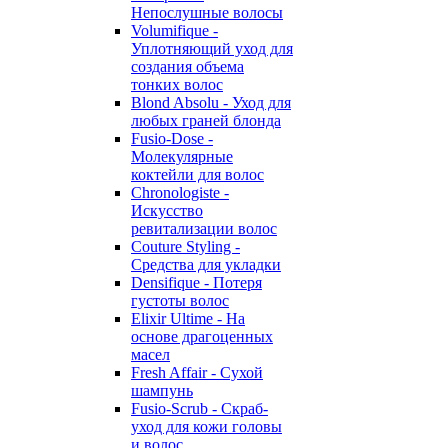
Непослушные волосы
Volumifique -
Уплотняющий уход для
создания объема
тонких волос
Blond Absolu - Уход для
любых граней блонда
Fusio-Dose -
Молекулярные
коктейли для волос
Chronologiste -
Искусство
ревитализации волос
Couture Styling -
Средства для укладки
Densifique - Потеря
густоты волос
Elixir Ultime - На
основе драгоценных
масел
Fresh Affair - Сухой
шампунь
Fusio-Scrub - Скраб-
уход для кожи головы
и волос