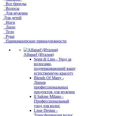
Все бренды
Волосы
Для мужчин
Для детей
Ноги
Лицо
Тело
Руки
Парикмахерские принадлежности
Alfaparf (Италия)
Semi di Lino - Уход за
волосами,
подчеркивающий вашу
естественную красоту
Blends Of Many -
Линия
профессиональных
продуктов для мужчин
Il Salone Milano -
Профессиональный
уход для волос
Lisse Design -
Трансформация волос