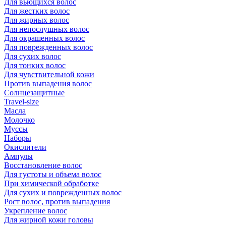
Для вьющихся волос
Для жестких волос
Для жирных волос
Для непослушных волос
Для окрашенных волос
Для поврежденных волос
Для сухих волос
Для тонких волос
Для чувствительной кожи
Против выпадения волос
Солнцезащитные
Travel-size
Масла
Молочко
Муссы
Наборы
Окислители
Ампулы
Восстановление волос
Для густоты и объема волос
При химической обработке
Для сухих и поврежденных волос
Рост волос, против выпадения
Укрепление волос
Для жирной кожи головы