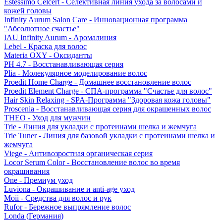
Estessimo Celcert - Селективная линия ухода за волосами и
кожей головы
Infinity Aurum Salon Care - Инновационная программа
"Абсолютное счастье"
IAU Infinity Aurum - Аромалиния
Lebel - Краска для волос
Materia OXY - Оксиданты
PH 4.7 - Восстанавливающая серия
Plia - Молекулярное моделирование волос
Proedit Home Charge - Домашнее восстановление волос
Proedit Element Charge - СПА-программа "Счастье для волос"
Hair Skin Relaxing - SPA-Программа "Здоровая кожа головы"
Proscenia - Восстанавливающая серия для окрашенных волос
THEO - Уход для мужчин
Trie - Линия для укладки с протеинами шелка и жемчуга
Trie Tuner - Линия для базовой укладки с протеинами шелка и
жемчуга
Viege - Антивозростная органическая серия
Locor Serum Color - Восстановление волос во время
окрашивания
One - Премиум уход
Luviona - Окрашивание и anti-age уход
Moii - Средства для волос и рук
Rufor - Бережное выпрямление волос
Londa (Германия)