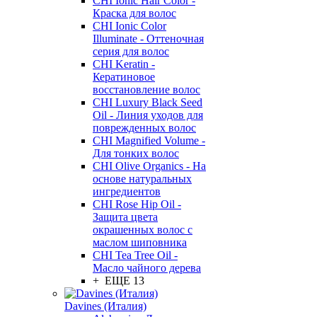
CHI Ionic Hair Color -
Краска для волос
CHI Ionic Color
Illuminate - Оттеночная
серия для волос
CHI Keratin -
Кератиновое
восстановление волос
CHI Luxury Black Seed
Oil - Линия уходов для
поврежденных волос
CHI Magnified Volume -
Для тонких волос
CHI Olive Organics - На
основе натуральных
ингредиентов
CHI Rose Hip Oil -
Защита цвета
окрашенных волос с
маслом шиповника
CHI Tea Tree Oil -
Масло чайного дерева
+ ЕЩЕ 13
Davines (Италия)