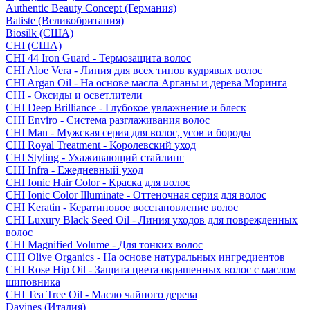
Authentic Beauty Concept (Германия)
Batiste (Великобритания)
Biosilk (США)
CHI (США)
CHI 44 Iron Guard - Термозащита волос
CHI Aloe Vera - Линия для всех типов кудрявых волос
CHI Argan Oil - На основе масла Арганы и дерева Моринга
CHI - Оксиды и осветлители
CHI Deep Brilliance - Глубокое увлажнение и блеск
CHI Enviro - Система разглаживания волос
CHI Man - Мужская серия для волос, усов и бороды
CHI Royal Treatment - Королевский уход
CHI Styling - Ухаживающий стайлинг
CHI Infra - Ежедневный уход
CHI Ionic Hair Color - Краска для волос
CHI Ionic Color Illuminate - Оттеночная серия для волос
CHI Keratin - Кератиновое восстановление волос
CHI Luxury Black Seed Oil - Линия уходов для поврежденных
волос
CHI Magnified Volume - Для тонких волос
CHI Olive Organics - На основе натуральных ингредиентов
CHI Rose Hip Oil - Защита цвета окрашенных волос с маслом
шиповника
CHI Tea Tree Oil - Масло чайного дерева
Davines (Италия)