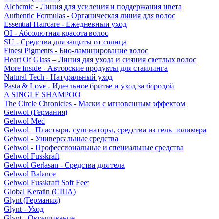
Alchemic - Линия для усиления и поддержания цвета
Authentic Formulas - Органическая линия для волос
Essential Haircare - Eжедневный уход
OI - Абсолютная красота волос
SU - Средства для защиты от солнца
Finest Pigments - Био-ламинирование волос
Heart Of Glass – Линия для ухода и сияния светлых волос
More Inside - Авторские продукты для стайлинга
Natural Tech - Натуральный уход
Pasta & Love - Идеальное бритье и уход за бородой
A SINGLE SHAMPOO
The Circle Chronicles - Маски с мгновенным эффектом
Gehwol (Германия)
Gehwol Med
Gehwol - Пластыри, супинаторы, средства из гель-полимера
Gehwol - Универсальные средства
Gehwol - Профессиональные и специальные средства
Gehwol Fusskraft
Gehwol Gerlasan - Средства для тела
Gehwol Balance
Gehwol Fusskraft Soft Feet
Global Keratin (США)
Glynt (Германия)
Glynt - Уход
Glynt - Окрашивание