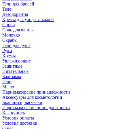
Гели для бровей
Тело
Дезодоранты
Кремы для ухода за кожей
Спреи
Соль для ванны
Молочко
Скрабы
Гели для душа
Руки
Кремы
Увлажняющие
Защитные
Питательные
Бальзамы
Гели
Мыло
Парикмахерские принадлежности
Аксессуары для косметологии
Брашинги, расчески
Парикмахерские принадлежности
Как купить
Условия оплаты
Условия доставки
О нас