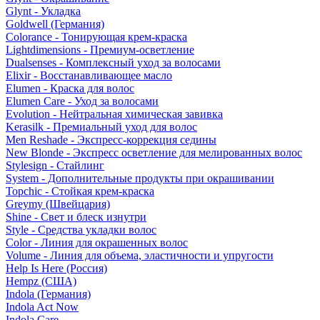
Glynt - Укладка
Goldwell (Германия)
Colorance - Тонирующая крем-краска
Lightdimensions - Премиум-осветление
Dualsenses - Комплексный уход за волосами
Elixir - Восстанавливающее масло
Elumen - Краска для волос
Elumen Care - Уход за волосами
Evolution - Нейтральная химическая завивка
Kerasilk - Премиальный уход для волос
Men Reshade - Экспресс-коррекция седины
New Blonde - Экспресс осветление для мелированных волос
Stylesign - Стайлинг
System - Дополнительные продукты при окрашивании
Topchic - Стойкая крем-краска
Greymy (Швейцария)
Shine - Свет и блеск изнутри
Style - Средства укладки волос
Color - Линия для окрашенных волос
Volume - Линия для объема, эластичности и упругости
Help Is Here (Россия)
Hempz (США)
Indola (Германия)
Indola Act Now
Indola Care