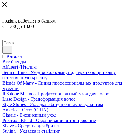
график работы:
по будням
с 11:00 до 18:00
Каталог
Все бренды
Alfaparf (Италия)
Semi di Lino - Уход за волосами, подчеркивающий вашу
естественную красоту
Blends Of Many - Линия профессиональных продуктов для
мужчин
Il Salone Milano - Профессиональный уход для волос
Lisse Design - Трансформация волос
Style Stories - Укладка с безупречным результатом
American Crew (США)
Classic - Ежедневный уход
Precision Blend - Окрашивание и тонирование
Shave - Средства для бритья
Styling - Укладка и стайлинг