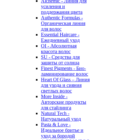
Alchemic - Линия для
усиления и
поддержания цвета
Authentic Formulas -
Органическая линия
для волос
Essential Haircare -
Eжедневный уход
OI - Абсолютная
красота волос
SU - Средства для
защиты от солнца
Finest Pigments - Био-
ламинирование волос
Heart Of Glass – Линия
для ухода и сияния
светлых волос
More Inside -
Авторские продукты
для стайлинга
Natural Tech -
Натуральный уход
Pasta & Love -
Идеальное бритье и
уход за бородой