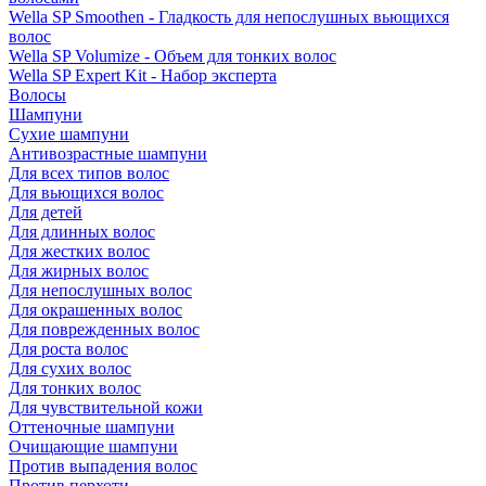
Wella SP Smoothen - Гладкость для непослушных вьющихся
волос
Wella SP Volumize - Объем для тонких волос
Wella SP Expert Kit - Набор эксперта
Волосы
Шампуни
Сухие шампуни
Антивозрастные шампуни
Для всех типов волос
Для вьющихся волос
Для детей
Для длинных волос
Для жестких волос
Для жирных волос
Для непослушных волос
Для окрашенных волос
Для поврежденных волос
Для роста волос
Для сухих волос
Для тонких волос
Для чувствительной кожи
Оттеночные шампуни
Очищающие шампуни
Против выпадения волос
Против перхоти