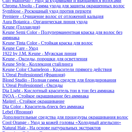
Curl Manifesto - Уход за кудрявыми и вьющимися волосами
Chroma Absolu - Гамма ухода для защиты окрашенных волос
Symbiose - Роскошный уход против перхоти
Premiere - Очищение волос от отложений кальция
Aura Botanica - Органическая линия ухода
Keune (Голландия)
Keune Semi Color - Полуперманентная краска для волос без
аммиака
Keune Tinta Color - Стойкая краска для волос
Keune Care - Уход
1922 by J.M. Keune - Мужская линия
Keune - Оксиды, порошки для осветления
Keune Style - Коллекция стайлинга
Keune Color Chameleon - Красители прямого действия
L'Oreal Professionnel (Франция)
Blond Studio - Полная гамма средств для блондирования
L'Oreal Professionnel - Оксиды
Dia Light - Кислотный краситель тон в тон без аммиака
INOA - Стойкое окрашивание без аммиака
Majirel - Стойкое окрашивание
Dia Color - Краситель-блеск без аммиака
Lebel (Япония)
Дополнительные средства для процедуры окрашивания волос
Cool Orange - Уход за кожей головы «Холодный апельсин»
Natural Hair - На основе натуральных экстрактов