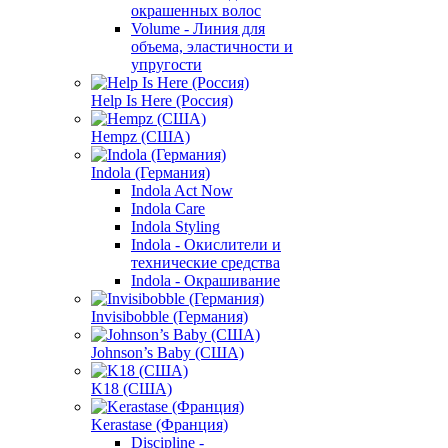
окрашенных волос
Volume - Линия для
объема, эластичности и
упругости
Help Is Here (Россия)
Hempz (США)
Indola (Германия)
Indola Act Now
Indola Care
Indola Styling
Indola - Окислители и
технические средства
Indola - Окрашивание
Invisibobble (Германия)
Johnson’s Baby (США)
K18 (США)
Kerastase (Франция)
Discipline -