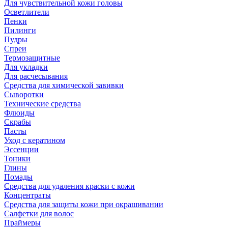
Для чувствительной кожи головы
Осветлители
Пенки
Пилинги
Пудры
Спреи
Термозащитные
Для укладки
Для расчесывания
Средства для химической завивки
Сыворотки
Технические средства
Флюиды
Скрабы
Пасты
Уход с кератином
Эссенции
Тоники
Глины
Помады
Средства для удаления краски с кожи
Концентраты
Средства для защиты кожи при окрашивании
Салфетки для волос
Праймеры