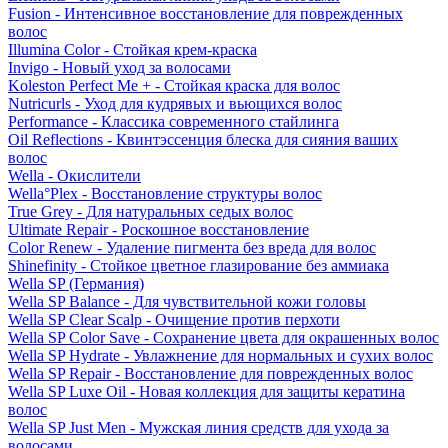
Fusion - Интенсивное восстановление для поврежденных
волос
Illumina Color - Стойкая крем-краска
Invigo - Новый уход за волосами
Koleston Perfect Me + - Стойкая краска для волос
Nutricurls - Уход для кудрявых и вьющихся волос
Performance - Классика современного стайлинга
Oil Reflections - Квинтэссенция блеска для сияния ваших
волос
Wella - Окислители
Wella°Plex - Восстановление структуры волос
True Grey - Для натуральных седых волос
Ultimate Repair - Роскошное восстановление
Color Renew - Удаление пигмента без вреда для волос
Shinefinity - Стойкое цветное глазирование без аммиака
Wella SP (Германия)
Wella SP Balance - Для чувствительной кожи головы
Wella SP Clear Scalp - Очищение против перхоти
Wella SP Color Save - Сохранение цвета для окрашенных волос
Wella SP Hydrate - Увлажнение для нормальных и сухих волос
Wella SP Repair - Восстановление для поврежденных волос
Wella SP Luxe Oil - Новая коллекция для защиты кератина
волос
Wella SP Just Men - Мужская линия средств для ухода за
волосами