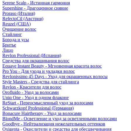
Serene Scalp - Истинная гармония
Supershine - Драгоценное сияние
Proraso (Италия)
RefectoCil (Австрия)
Reuzel (США)
Очищение волос
Стайлинг
Борода и усы
Бритье
Лицо
Revlon Professional (Испания)
Средства для окрашивания волос
Equave Instant Beauty - Мгновенная красота волос
Pro You - Для ухода и укладки волос
Revlonissimo 45 Days - Уход для окрашенных волосы
Style Masters - Средства для стайлинга
Revlon - Красители для волос
Orofluido - Уход за волосами
Uniq One - Уход в одном флаконе
ReStart - Переосмысленный уход за волосами
Schwarzkopf Professional (Германия)
Bonacure Hairtherapy - Уход за волосами
BlondMe - Осветление и уход за осветленными волосами
Goodbye - Нейтрализация нежелательных оттенков
Oxigenta - Окислители и средства для обесцвечивания