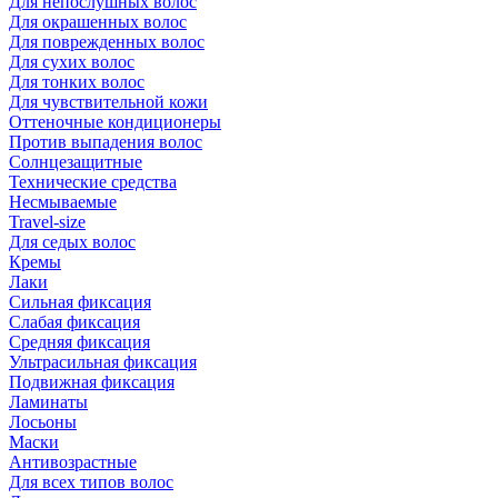
Для непослушных волос
Для окрашенных волос
Для поврежденных волос
Для сухих волос
Для тонких волос
Для чувствительной кожи
Оттеночные кондиционеры
Против выпадения волос
Солнцезащитные
Технические средства
Несмываемые
Travel-size
Для седых волос
Кремы
Лаки
Сильная фиксация
Слабая фиксация
Средняя фиксация
Ультрасильная фиксация
Подвижная фиксация
Ламинаты
Лосьоны
Маски
Антивозрастные
Для всех типов волос