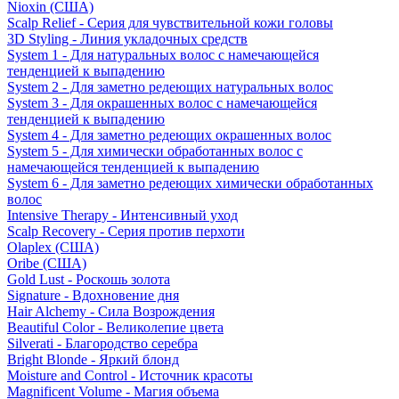
Nioxin (США)
Scalp Relief - Серия для чувствительной кожи головы
3D Styling - Линия укладочных средств
System 1 - Для натуральных волос с намечающейся
тенденцией к выпадению
System 2 - Для заметно редеющих натуральных волос
System 3 - Для окрашенных волос с намечающейся
тенденцией к выпадению
System 4 - Для заметно редеющих окрашенных волос
System 5 - Для химически обработанных волос с
намечающейся тенденцией к выпадению
System 6 - Для заметно редеющих химически обработанных
волос
Intensive Therapy - Интенсивный уход
Scalp Recovery - Серия против перхоти
Olaplex (США)
Oribe (США)
Gold Lust - Роскошь золота
Signature - Вдохновение дня
Hair Alchemy - Сила Возрождения
Beautiful Color - Великолепие цвета
Silverati - Благородство серебра
Bright Blonde - Яркий блонд
Moisture and Control - Источник красоты
Magnificent Volume - Магия объема