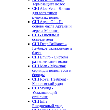
Термозащита волос
CHI Aloe Vera - Линия
для всех типов
кудрявых волос
CHI Argan Oil - На
основе масла Арганы и
дерева Моринга
CHI - Оксиды и
осветлители
CHI Deep Brilliance -
Глубокое увлажнение и
блеск
CHI Enviro - Система
разглаживания волос
CHI Man - Мужская
серия для волос, усов и
бороды
CHI Royal Treatment -
Королевский уход
CHI Styling -
Ухаживающий
стайлинг
CHI Infra -
Ежедневный уход