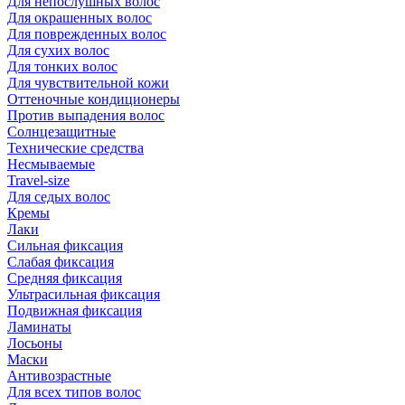
Для непослушных волос
Для окрашенных волос
Для поврежденных волос
Для сухих волос
Для тонких волос
Для чувствительной кожи
Оттеночные кондиционеры
Против выпадения волос
Солнцезащитные
Технические средства
Несмываемые
Travel-size
Для седых волос
Кремы
Лаки
Сильная фиксация
Слабая фиксация
Средняя фиксация
Ультрасильная фиксация
Подвижная фиксация
Ламинаты
Лосьоны
Маски
Антивозрастные
Для всех типов волос