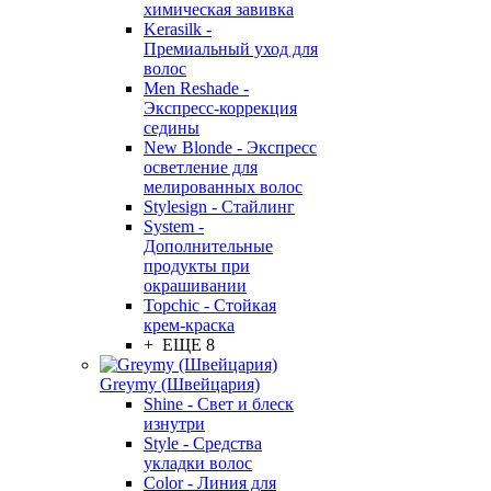
химическая завивка
Kerasilk -
Премиальный уход для
волос
Men Reshade -
Экспресс-коррекция
седины
New Blonde - Экспресс
осветление для
мелированных волос
Stylesign - Стайлинг
System -
Дополнительные
продукты при
окрашивании
Topchic - Стойкая
крем-краска
+ ЕЩЕ 8
Greymy (Швейцария)
Shine - Свет и блеск
изнутри
Style - Средства
укладки волос
Color - Линия для