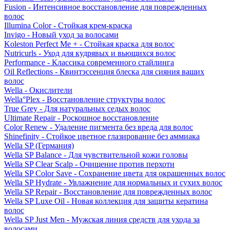
Fusion - Интенсивное восстановление для поврежденных
волос
Illumina Color - Стойкая крем-краска
Invigo - Новый уход за волосами
Koleston Perfect Me + - Стойкая краска для волос
Nutricurls - Уход для кудрявых и вьющихся волос
Performance - Классика современного стайлинга
Oil Reflections - Квинтэссенция блеска для сияния ваших
волос
Wella - Окислители
Wella°Plex - Восстановление структуры волос
True Grey - Для натуральных седых волос
Ultimate Repair - Роскошное восстановление
Color Renew - Удаление пигмента без вреда для волос
Shinefinity - Стойкое цветное глазирование без аммиака
Wella SP (Германия)
Wella SP Balance - Для чувствительной кожи головы
Wella SP Clear Scalp - Очищение против перхоти
Wella SP Color Save - Сохранение цвета для окрашенных волос
Wella SP Hydrate - Увлажнение для нормальных и сухих волос
Wella SP Repair - Восстановление для поврежденных волос
Wella SP Luxe Oil - Новая коллекция для защиты кератина
волос
Wella SP Just Men - Мужская линия средств для ухода за
волосами