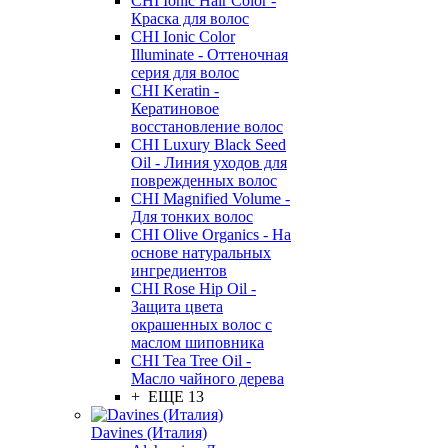
CHI Ionic Hair Color -
Краска для волос
CHI Ionic Color
Illuminate - Оттеночная
серия для волос
CHI Keratin -
Кератиновое
восстановление волос
CHI Luxury Black Seed
Oil - Линия уходов для
поврежденных волос
CHI Magnified Volume -
Для тонких волос
CHI Olive Organics - На
основе натуральных
ингредиентов
CHI Rose Hip Oil -
Защита цвета
окрашенных волос с
маслом шиповника
CHI Tea Tree Oil -
Масло чайного дерева
+ ЕЩЕ 13
Davines (Италия)