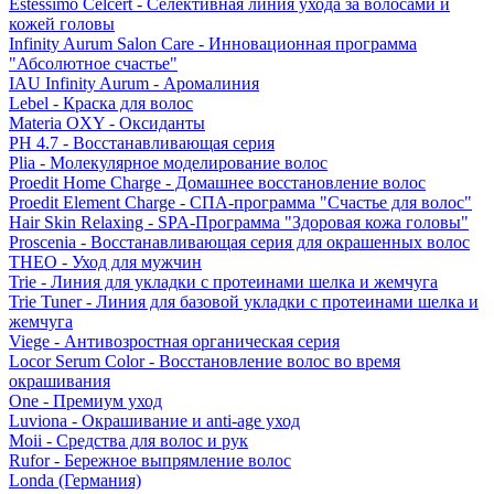
Estessimo Celcert - Селективная линия ухода за волосами и
кожей головы
Infinity Aurum Salon Care - Инновационная программа
"Абсолютное счастье"
IAU Infinity Aurum - Аромалиния
Lebel - Краска для волос
Materia OXY - Оксиданты
PH 4.7 - Восстанавливающая серия
Plia - Молекулярное моделирование волос
Proedit Home Charge - Домашнее восстановление волос
Proedit Element Charge - СПА-программа "Счастье для волос"
Hair Skin Relaxing - SPA-Программа "Здоровая кожа головы"
Proscenia - Восстанавливающая серия для окрашенных волос
THEO - Уход для мужчин
Trie - Линия для укладки с протеинами шелка и жемчуга
Trie Tuner - Линия для базовой укладки с протеинами шелка и
жемчуга
Viege - Антивозростная органическая серия
Locor Serum Color - Восстановление волос во время
окрашивания
One - Премиум уход
Luviona - Окрашивание и anti-age уход
Moii - Средства для волос и рук
Rufor - Бережное выпрямление волос
Londa (Германия)