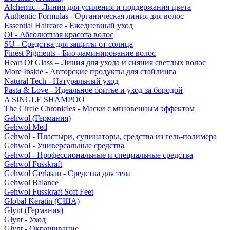
Alchemic - Линия для усиления и поддержания цвета
Authentic Formulas - Органическая линия для волос
Essential Haircare - Eжедневный уход
OI - Абсолютная красота волос
SU - Средства для защиты от солнца
Finest Pigments - Био-ламинирование волос
Heart Of Glass – Линия для ухода и сияния светлых волос
More Inside - Авторские продукты для стайлинга
Natural Tech - Натуральный уход
Pasta & Love - Идеальное бритье и уход за бородой
A SINGLE SHAMPOO
The Circle Chronicles - Маски с мгновенным эффектом
Gehwol (Германия)
Gehwol Med
Gehwol - Пластыри, супинаторы, средства из гель-полимера
Gehwol - Универсальные средства
Gehwol - Профессиональные и специальные средства
Gehwol Fusskraft
Gehwol Gerlasan - Средства для тела
Gehwol Balance
Gehwol Fusskraft Soft Feet
Global Keratin (США)
Glynt (Германия)
Glynt - Уход
Glynt - Окрашивание