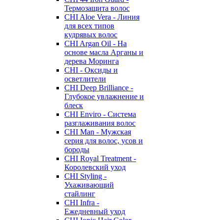
Термозащита волос
CHI Aloe Vera - Линия
для всех типов
кудрявых волос
CHI Argan Oil - На
основе масла Арганы и
дерева Моринга
CHI - Оксиды и
осветлители
CHI Deep Brilliance -
Глубокое увлажнение и
блеск
CHI Enviro - Система
разглаживания волос
CHI Man - Мужская
серия для волос, усов и
бороды
CHI Royal Treatment -
Королевский уход
CHI Styling -
Ухаживающий
стайлинг
CHI Infra -
Ежедневный уход