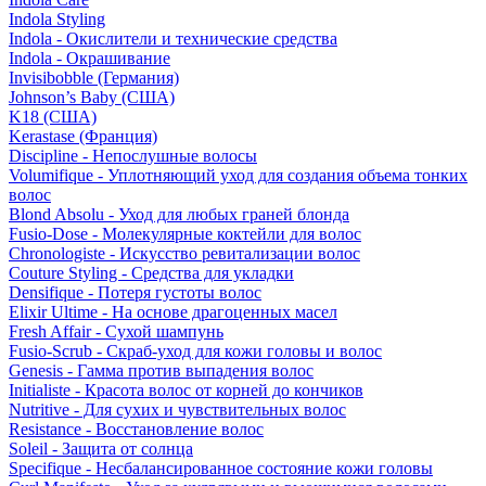
Indola Styling
Indola - Окислители и технические средства
Indola - Окрашивание
Invisibobble (Германия)
Johnson’s Baby (США)
K18 (США)
Kerastase (Франция)
Discipline - Непослушные волосы
Volumifique - Уплотняющий уход для создания объема тонких
волос
Blond Absolu - Уход для любых граней блонда
Fusio-Dose - Молекулярные коктейли для волос
Chronologiste - Искусство ревитализации волос
Couture Styling - Средства для укладки
Densifique - Потеря густоты волос
Elixir Ultime - На основе драгоценных масел
Fresh Affair - Сухой шампунь
Fusio-Scrub - Скраб-уход для кожи головы и волос
Genesis - Гамма против выпадения волос
Initialiste - Красота волос от корней до кончиков
Nutritive - Для сухих и чувствительных волос
Resistance - Восстановление волос
Soleil - Защита от солнца
Specifique - Несбалансированное состояние кожи головы