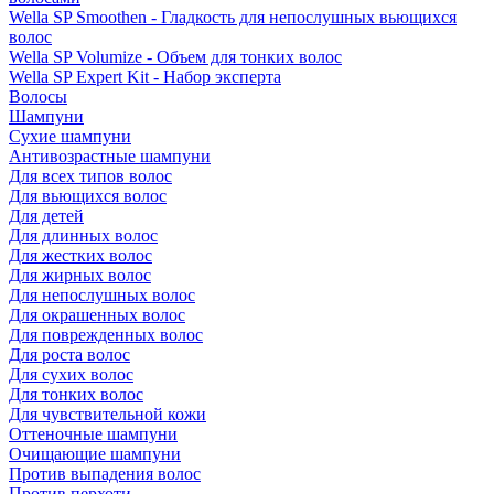
Wella SP Smoothen - Гладкость для непослушных вьющихся
волос
Wella SP Volumize - Объем для тонких волос
Wella SP Expert Kit - Набор эксперта
Волосы
Шампуни
Сухие шампуни
Антивозрастные шампуни
Для всех типов волос
Для вьющихся волос
Для детей
Для длинных волос
Для жестких волос
Для жирных волос
Для непослушных волос
Для окрашенных волос
Для поврежденных волос
Для роста волос
Для сухих волос
Для тонких волос
Для чувствительной кожи
Оттеночные шампуни
Очищающие шампуни
Против выпадения волос
Против перхоти