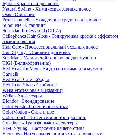
Igora - Красители для волос
Natural Styling - Химическая завивка волос
Osis - Стайлинг
Professionnelle - Укладочные средства для волос
Silhouette - Стайлинг
Sebastian Professional (США)
Cellophanes Hair Gloss - Тонирующая краска с эффектом
ламинирования
Hair Care - Профессиональный уход для волос
Hair Styling - Стайлинг для волос
Seb Man - Уход и стайлинг волос для мужчин
TIGI (Великобритания)
Bed Head for Men - Уход за волосами для мужчин
Catwalk
Bed Head Care - Уходы
Bed Head Style - Стайлинг
Wella Professionals (Германия)
Wella - Аксессуары
Blondor - Блондирование
Color Fresh - Оттеночные маски
ColorMotion - Сила и цвет
Color Touch - Интенсивное тонирование
Creatine+ - Трансформация текстуры
EIMI Styling - Настроение вашего стиля
Elements - Натуральная линия ухода за волосами