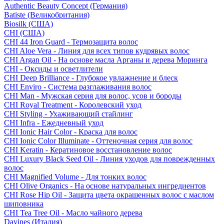
Authentic Beauty Concept (Германия)
Batiste (Великобритания)
Biosilk (США)
CHI (США)
CHI 44 Iron Guard - Термозащита волос
CHI Aloe Vera - Линия для всех типов кудрявых волос
CHI Argan Oil - На основе масла Арганы и дерева Моринга
CHI - Оксиды и осветлители
CHI Deep Brilliance - Глубокое увлажнение и блеск
CHI Enviro - Система разглаживания волос
CHI Man - Мужская серия для волос, усов и бороды
CHI Royal Treatment - Королевский уход
CHI Styling - Ухаживающий стайлинг
CHI Infra - Ежедневный уход
CHI Ionic Hair Color - Краска для волос
CHI Ionic Color Illuminate - Оттеночная серия для волос
CHI Keratin - Кератиновое восстановление волос
CHI Luxury Black Seed Oil - Линия уходов для поврежденных
волос
CHI Magnified Volume - Для тонких волос
CHI Olive Organics - На основе натуральных ингредиентов
CHI Rose Hip Oil - Защита цвета окрашенных волос с маслом
шиповника
CHI Tea Tree Oil - Масло чайного дерева
Davines (Италия)