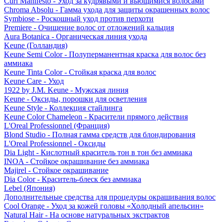
Curl Manifesto - Уход за кудрявыми и вьющимися волосами
Chroma Absolu - Гамма ухода для защиты окрашенных волос
Symbiose - Роскошный уход против перхоти
Premiere - Очищение волос от отложений кальция
Aura Botanica - Органическая линия ухода
Keune (Голландия)
Keune Semi Color - Полуперманентная краска для волос без
аммиака
Keune Tinta Color - Стойкая краска для волос
Keune Care - Уход
1922 by J.M. Keune - Мужская линия
Keune - Оксиды, порошки для осветления
Keune Style - Коллекция стайлинга
Keune Color Chameleon - Красители прямого действия
L'Oreal Professionnel (Франция)
Blond Studio - Полная гамма средств для блондирования
L'Oreal Professionnel - Оксиды
Dia Light - Кислотный краситель тон в тон без аммиака
INOA - Стойкое окрашивание без аммиака
Majirel - Стойкое окрашивание
Dia Color - Краситель-блеск без аммиака
Lebel (Япония)
Дополнительные средства для процедуры окрашивания волос
Cool Orange - Уход за кожей головы «Холодный апельсин»
Natural Hair - На основе натуральных экстрактов