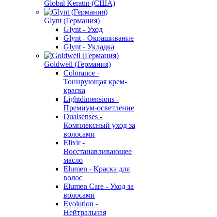
Global Keratin (США)
Glynt (Германия)
Glynt - Уход
Glynt - Окрашивание
Glynt - Укладка
Goldwell (Германия)
Colorance -
Тонирующая крем-
краска
Lightdimensions -
Премиум-осветление
Dualsenses -
Комплексный уход за
волосами
Elixir -
Восстанавливающее
масло
Elumen - Краска для
волос
Elumen Care - Уход за
волосами
Evolution -
Нейтральная