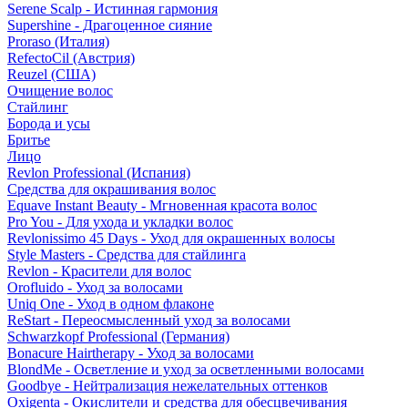
Serene Scalp - Истинная гармония
Supershine - Драгоценное сияние
Proraso (Италия)
RefectoCil (Австрия)
Reuzel (США)
Очищение волос
Стайлинг
Борода и усы
Бритье
Лицо
Revlon Professional (Испания)
Средства для окрашивания волос
Equave Instant Beauty - Мгновенная красота волос
Pro You - Для ухода и укладки волос
Revlonissimo 45 Days - Уход для окрашенных волосы
Style Masters - Средства для стайлинга
Revlon - Красители для волос
Orofluido - Уход за волосами
Uniq One - Уход в одном флаконе
ReStart - Переосмысленный уход за волосами
Schwarzkopf Professional (Германия)
Bonacure Hairtherapy - Уход за волосами
BlondMe - Осветление и уход за осветленными волосами
Goodbye - Нейтрализация нежелательных оттенков
Oxigenta - Окислители и средства для обесцвечивания