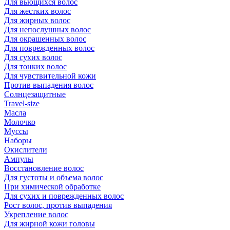
Для вьющихся волос
Для жестких волос
Для жирных волос
Для непослушных волос
Для окрашенных волос
Для поврежденных волос
Для сухих волос
Для тонких волос
Для чувствительной кожи
Против выпадения волос
Солнцезащитные
Travel-size
Масла
Молочко
Муссы
Наборы
Окислители
Ампулы
Восстановление волос
Для густоты и объема волос
При химической обработке
Для сухих и поврежденных волос
Рост волос, против выпадения
Укрепление волос
Для жирной кожи головы