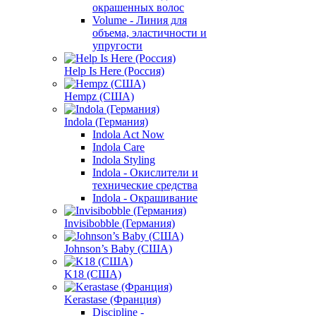
окрашенных волос
Volume - Линия для
объема, эластичности и
упругости
Help Is Here (Россия)
Hempz (США)
Indola (Германия)
Indola Act Now
Indola Care
Indola Styling
Indola - Окислители и
технические средства
Indola - Окрашивание
Invisibobble (Германия)
Johnson’s Baby (США)
K18 (США)
Kerastase (Франция)
Discipline -