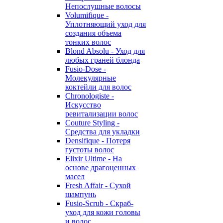
Непослушные волосы
Volumifique -
Уплотняющий уход для
создания объема
тонких волос
Blond Absolu - Уход для
любых граней блонда
Fusio-Dose -
Молекулярные
коктейли для волос
Chronologiste -
Искусство
ревитализации волос
Couture Styling -
Средства для укладки
Densifique - Потеря
густоты волос
Elixir Ultime - На
основе драгоценных
масел
Fresh Affair - Сухой
шампунь
Fusio-Scrub - Скраб-
уход для кожи головы
и волос