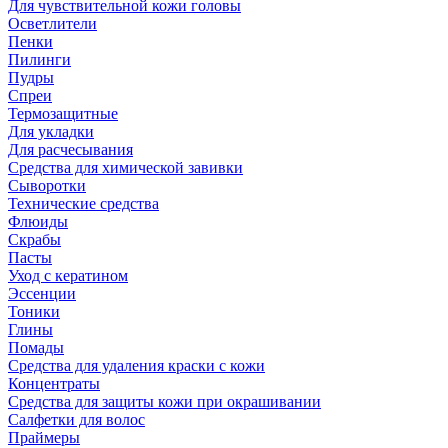
Для чувствительной кожи головы
Осветлители
Пенки
Пилинги
Пудры
Спреи
Термозащитные
Для укладки
Для расчесывания
Средства для химической завивки
Сыворотки
Технические средства
Флюиды
Скрабы
Пасты
Уход с кератином
Эссенции
Тоники
Глины
Помады
Средства для удаления краски с кожи
Концентраты
Средства для защиты кожи при окрашивании
Салфетки для волос
Праймеры