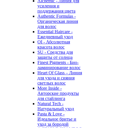
Alchemic - Линия для
усиления и
поддержания цвета
Authentic Formulas -
Органическая линия
для волос
Essential Haircare -
Eжедневный уход
OI - Абсолютная
красота волос
SU - Средства для
защиты от солнца
Finest Pigments - Био-
ламинирование волос
Heart Of Glass – Линия
для ухода и сияния
светлых волос
More Inside -
Авторские продукты
для стайлинга
Natural Tech -
Натуральный уход
Pasta & Love -
Идеальное бритье и
уход за бородой