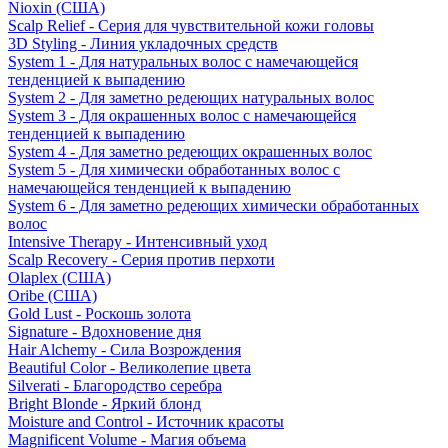
Nioxin (США)
Scalp Relief - Серия для чувствительной кожи головы
3D Styling - Линия укладочных средств
System 1 - Для натуральных волос с намечающейся
тенденцией к выпадению
System 2 - Для заметно редеющих натуральных волос
System 3 - Для окрашенных волос с намечающейся
тенденцией к выпадению
System 4 - Для заметно редеющих окрашенных волос
System 5 - Для химически обработанных волос с
намечающейся тенденцией к выпадению
System 6 - Для заметно редеющих химически обработанных
волос
Intensive Therapy - Интенсивный уход
Scalp Recovery - Серия против перхоти
Olaplex (США)
Oribe (США)
Gold Lust - Роскошь золота
Signature - Вдохновение дня
Hair Alchemy - Сила Возрождения
Beautiful Color - Великолепие цвета
Silverati - Благородство серебра
Bright Blonde - Яркий блонд
Moisture and Control - Источник красоты
Magnificent Volume - Магия объема