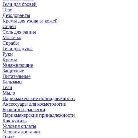
Гели для бровей
Тело
Дезодоранты
Кремы для ухода за кожей
Спреи
Соль для ванны
Молочко
Скрабы
Гели для душа
Руки
Кремы
Увлажняющие
Защитные
Питательные
Бальзамы
Гели
Мыло
Парикмахерские принадлежности
Аксессуары для косметологии
Брашинги, расчески
Парикмахерские принадлежности
Как купить
Условия оплаты
Условия доставки
О нас