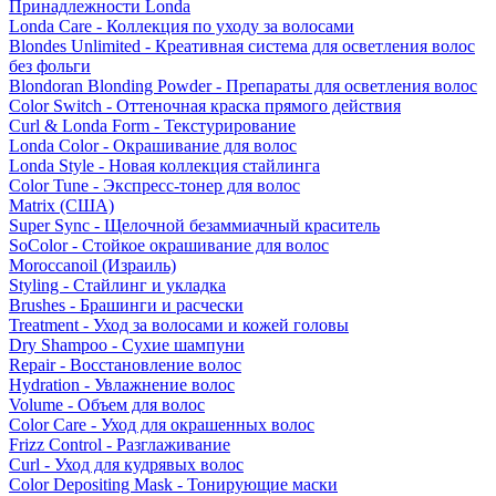
Принадлежности Londa
Londa Care - Коллекция по уходу за волосами
Blondes Unlimited - Креативная система для осветления волос
без фольги
Blondoran Blonding Powder - Препараты для осветления волос
Color Switch - Оттеночная краска прямого действия
Curl & Londa Form - Текстурирование
Londa Color - Окрашивание для волос
Londa Style - Новая коллекция стайлинга
Color Tune - Экспресс-тонер для волос
Matrix (США)
Super Sync - Щелочной безаммиачный краситель
SoColor - Стойкое окрашивание для волос
Moroccanoil (Израиль)
Styling - Стайлинг и укладка
Brushes - Брашинги и расчески
Treatment - Уход за волосами и кожей головы
Dry Shampoo - Сухие шампуни
Repair - Восстановление волос
Hydration - Увлажнение волос
Volume - Объем для волос
Color Care - Уход для окрашенных волос
Frizz Control - Разглаживание
Curl - Уход для кудрявых волос
Color Depositing Mask - Тонирующие маски