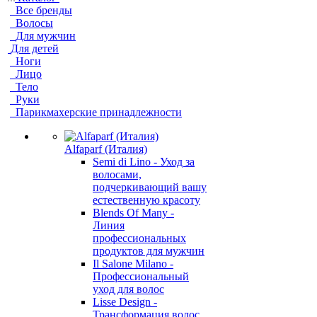
Все бренды
Волосы
Для мужчин
Для детей
Ноги
Лицо
Тело
Руки
Парикмахерские принадлежности
Alfaparf (Италия)
Semi di Lino - Уход за
волосами,
подчеркивающий вашу
естественную красоту
Blends Of Many -
Линия
профессиональных
продуктов для мужчин
Il Salone Milano -
Профессиональный
уход для волос
Lisse Design -
Трансформация волос