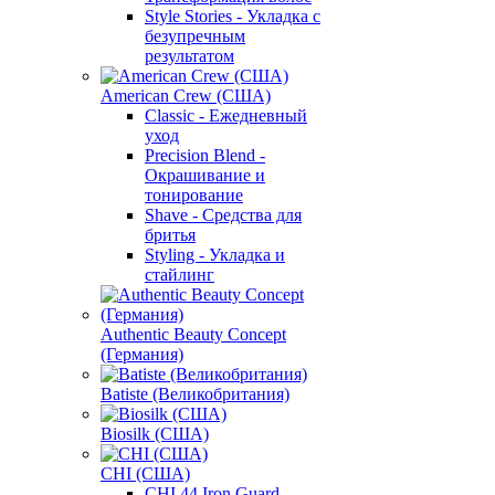
Style Stories - Укладка с
безупречным
результатом
American Crew (США)
Classic - Ежедневный
уход
Precision Blend -
Окрашивание и
тонирование
Shave - Средства для
бритья
Styling - Укладка и
стайлинг
Authentic Beauty Concept
(Германия)
Batiste (Великобритания)
Biosilk (США)
CHI (США)
CHI 44 Iron Guard -