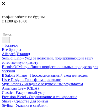
график работы:
по будням
с 11:00 до 18:00
Каталог
Все бренды
Alfaparf (Италия)
Semi di Lino - Уход за волосами, подчеркивающий вашу
естественную красоту
Blends Of Many - Линия профессиональных продуктов для
мужчин
Il Salone Milano - Профессиональный уход для волос
Lisse Design - Трансформация волос
Style Stories - Укладка с безупречным результатом
American Crew (США)
Classic - Ежедневный уход
Precision Blend - Окрашивание и тонирование
Shave - Средства для бритья
Styling - Укладка и стайлинг