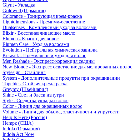
Glynt - Укладка
Goldwell (Германия)
Colorance - Тонирующая крем-краска
Lightdimensions - Премиум-осветление
Dualsenses - Комплексный уход за волосами
Elixir - Восстанавливающее масло
Elumen - Краска для волос
Elumen Care - Уход за волосами
Evolution - Нейтральная химическая завивка
Kerasilk - Премиальный уход для волос
Men Reshade - Экспресс-коррекция седины
New Blonde - Экспресс осветление для мелированных волос
Stylesign - Стайлинг
System - Дополнительные продукты при окрашивании
Topchic - Стойкая крем-краска
Greymy (Швейцария)
Shine - Свет и блеск изнутри
Style - Средства укладки волос
Color - Линия для окрашенных волос
Volume - Линия для объема, эластичности и упругости
Help Is Here (Россия)
Hempz (США)
Indola (Германия)
Indola Act Now
Indola Care