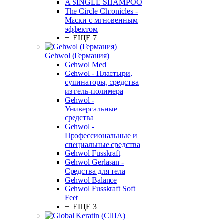
A SINGLE SHAMPOO
The Circle Chronicles -
Маски с мгновенным
эффектом
+ ЕЩЕ 7
Gehwol (Германия)
Gehwol Med
Gehwol - Пластыри,
супинаторы, средства
из гель-полимера
Gehwol -
Универсальные
средства
Gehwol -
Профессиональные и
специальные средства
Gehwol Fusskraft
Gehwol Gerlasan -
Средства для тела
Gehwol Balance
Gehwol Fusskraft Soft
Feet
+ ЕЩЕ 3