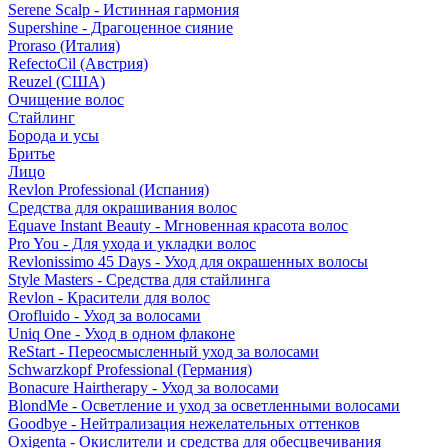
Serene Scalp - Истинная гармония
Supershine - Драгоценное сияние
Proraso (Италия)
RefectoCil (Австрия)
Reuzel (США)
Очищение волос
Стайлинг
Борода и усы
Бритье
Лицо
Revlon Professional (Испания)
Средства для окрашивания волос
Equave Instant Beauty - Мгновенная красота волос
Pro You - Для ухода и укладки волос
Revlonissimo 45 Days - Уход для окрашенных волосы
Style Masters - Средства для стайлинга
Revlon - Красители для волос
Orofluido - Уход за волосами
Uniq One - Уход в одном флаконе
ReStart - Переосмысленный уход за волосами
Schwarzkopf Professional (Германия)
Bonacure Hairtherapy - Уход за волосами
BlondMe - Осветление и уход за осветленными волосами
Goodbye - Нейтрализация нежелательных оттенков
Oxigenta - Окислители и средства для обесцвечивания