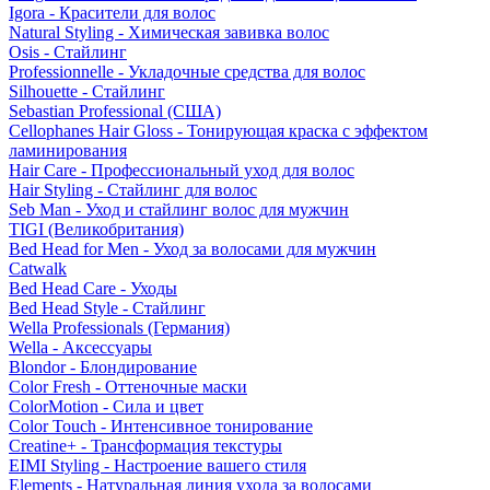
Igora - Красители для волос
Natural Styling - Химическая завивка волос
Osis - Стайлинг
Professionnelle - Укладочные средства для волос
Silhouette - Стайлинг
Sebastian Professional (США)
Cellophanes Hair Gloss - Тонирующая краска с эффектом
ламинирования
Hair Care - Профессиональный уход для волос
Hair Styling - Стайлинг для волос
Seb Man - Уход и стайлинг волос для мужчин
TIGI (Великобритания)
Bed Head for Men - Уход за волосами для мужчин
Catwalk
Bed Head Care - Уходы
Bed Head Style - Стайлинг
Wella Professionals (Германия)
Wella - Аксессуары
Blondor - Блондирование
Color Fresh - Оттеночные маски
ColorMotion - Сила и цвет
Color Touch - Интенсивное тонирование
Creatine+ - Трансформация текстуры
EIMI Styling - Настроение вашего стиля
Elements - Натуральная линия ухода за волосами