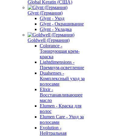
Global Keratin (США)
Glynt (Германия)
Glynt - Уход
Glynt - Окрашивание
Glynt - Укладка
Goldwell (Германия)
Colorance -
Тонирующая крем-
краска
Lightdimensions -
Премиум-осветление
Dualsenses -
Комплексный уход за
волосами
Elixir -
Восстанавливающее
масло
Elumen - Краска для
волос
Elumen Care - Уход за
волосами
Evolution -
Нейтральная