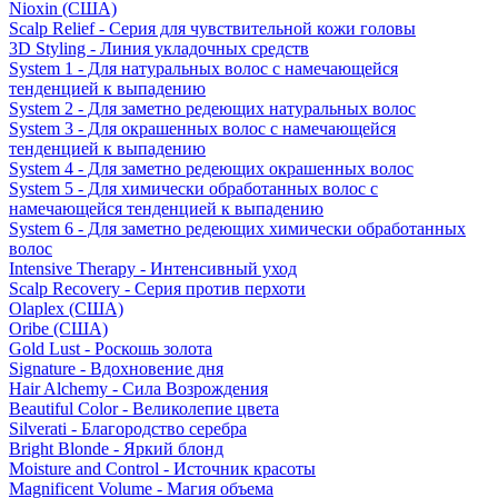
Nioxin (США)
Scalp Relief - Серия для чувствительной кожи головы
3D Styling - Линия укладочных средств
System 1 - Для натуральных волос с намечающейся
тенденцией к выпадению
System 2 - Для заметно редеющих натуральных волос
System 3 - Для окрашенных волос с намечающейся
тенденцией к выпадению
System 4 - Для заметно редеющих окрашенных волос
System 5 - Для химически обработанных волос с
намечающейся тенденцией к выпадению
System 6 - Для заметно редеющих химически обработанных
волос
Intensive Therapy - Интенсивный уход
Scalp Recovery - Серия против перхоти
Olaplex (США)
Oribe (США)
Gold Lust - Роскошь золота
Signature - Вдохновение дня
Hair Alchemy - Сила Возрождения
Beautiful Color - Великолепие цвета
Silverati - Благородство серебра
Bright Blonde - Яркий блонд
Moisture and Control - Источник красоты
Magnificent Volume - Магия объема