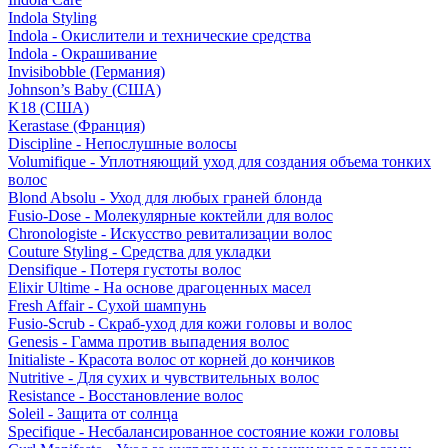
Indola Styling
Indola - Окислители и технические средства
Indola - Окрашивание
Invisibobble (Германия)
Johnson’s Baby (США)
K18 (США)
Kerastase (Франция)
Discipline - Непослушные волосы
Volumifique - Уплотняющий уход для создания объема тонких
волос
Blond Absolu - Уход для любых граней блонда
Fusio-Dose - Молекулярные коктейли для волос
Chronologiste - Искусство ревитализации волос
Couture Styling - Средства для укладки
Densifique - Потеря густоты волос
Elixir Ultime - На основе драгоценных масел
Fresh Affair - Сухой шампунь
Fusio-Scrub - Скраб-уход для кожи головы и волос
Genesis - Гамма против выпадения волос
Initialiste - Красота волос от корней до кончиков
Nutritive - Для сухих и чувствительных волос
Resistance - Восстановление волос
Soleil - Защита от солнца
Specifique - Несбалансированное состояние кожи головы