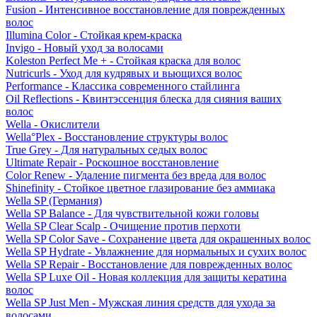
Fusion - Интенсивное восстановление для поврежденных
волос
Illumina Color - Стойкая крем-краска
Invigo - Новый уход за волосами
Koleston Perfect Me + - Стойкая краска для волос
Nutricurls - Уход для кудрявых и вьющихся волос
Performance - Классика современного стайлинга
Oil Reflections - Квинтэссенция блеска для сияния ваших
волос
Wella - Окислители
Wella°Plex - Восстановление структуры волос
True Grey - Для натуральных седых волос
Ultimate Repair - Роскошное восстановление
Color Renew - Удаление пигмента без вреда для волос
Shinefinity - Стойкое цветное глазирование без аммиака
Wella SP (Германия)
Wella SP Balance - Для чувствительной кожи головы
Wella SP Clear Scalp - Очищение против перхоти
Wella SP Color Save - Сохранение цвета для окрашенных волос
Wella SP Hydrate - Увлажнение для нормальных и сухих волос
Wella SP Repair - Восстановление для поврежденных волос
Wella SP Luxe Oil - Новая коллекция для защиты кератина
волос
Wella SP Just Men - Мужская линия средств для ухода за
волосами