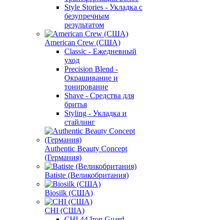
Style Stories - Укладка с
безупречным
результатом
American Crew (США)
Classic - Ежедневный
уход
Precision Blend -
Окрашивание и
тонирование
Shave - Средства для
бритья
Styling - Укладка и
стайлинг
Authentic Beauty Concept
(Германия)
Batiste (Великобритания)
Biosilk (США)
CHI (США)
CHI 44 Iron Guard -