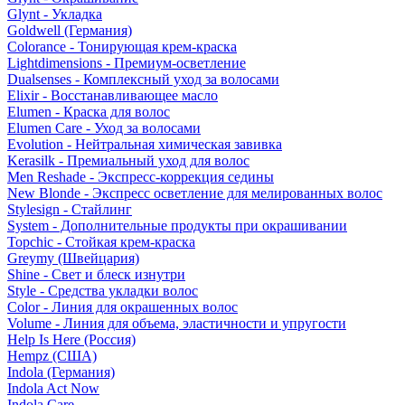
Glynt - Укладка
Goldwell (Германия)
Colorance - Тонирующая крем-краска
Lightdimensions - Премиум-осветление
Dualsenses - Комплексный уход за волосами
Elixir - Восстанавливающее масло
Elumen - Краска для волос
Elumen Care - Уход за волосами
Evolution - Нейтральная химическая завивка
Kerasilk - Премиальный уход для волос
Men Reshade - Экспресс-коррекция седины
New Blonde - Экспресс осветление для мелированных волос
Stylesign - Стайлинг
System - Дополнительные продукты при окрашивании
Topchic - Стойкая крем-краска
Greymy (Швейцария)
Shine - Свет и блеск изнутри
Style - Средства укладки волос
Color - Линия для окрашенных волос
Volume - Линия для объема, эластичности и упругости
Help Is Here (Россия)
Hempz (США)
Indola (Германия)
Indola Act Now
Indola Care