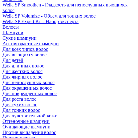
Wella SP Smoothen - Гладкость для непослушных вьющихся
волос
Wella SP Volumize - Объем для тонких волос
Wella SP Expert Kit - Набор эксперта
Волосы
Шампуни
Сухие шампуни
Антивозрастные шампуни
Для всех типов волос
Для вьющихся волос
Для детей
Для длинных волос
Для жестких волос
Для жирных волос
Для непослушных волос
Для окрашенных волос
Для поврежденных волос
Для роста волос
Для сухих волос
Для тонких волос
Для чувствительной кожи
Оттеночные шампуни
Очищающие шампуни
Против выпадения волос
Против перхоти