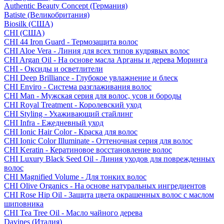
Authentic Beauty Concept (Германия)
Batiste (Великобритания)
Biosilk (США)
CHI (США)
CHI 44 Iron Guard - Термозащита волос
CHI Aloe Vera - Линия для всех типов кудрявых волос
CHI Argan Oil - На основе масла Арганы и дерева Моринга
CHI - Оксиды и осветлители
CHI Deep Brilliance - Глубокое увлажнение и блеск
CHI Enviro - Система разглаживания волос
CHI Man - Мужская серия для волос, усов и бороды
CHI Royal Treatment - Королевский уход
CHI Styling - Ухаживающий стайлинг
CHI Infra - Ежедневный уход
CHI Ionic Hair Color - Краска для волос
CHI Ionic Color Illuminate - Оттеночная серия для волос
CHI Keratin - Кератиновое восстановление волос
CHI Luxury Black Seed Oil - Линия уходов для поврежденных
волос
CHI Magnified Volume - Для тонких волос
CHI Olive Organics - На основе натуральных ингредиентов
CHI Rose Hip Oil - Защита цвета окрашенных волос с маслом
шиповника
CHI Tea Tree Oil - Масло чайного дерева
Davines (Италия)