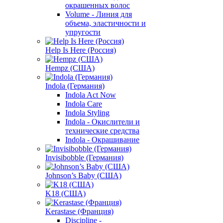
окрашенных волос
Volume - Линия для
объема, эластичности и
упругости
Help Is Here (Россия)
Hempz (США)
Indola (Германия)
Indola Act Now
Indola Care
Indola Styling
Indola - Окислители и
технические средства
Indola - Окрашивание
Invisibobble (Германия)
Johnson’s Baby (США)
K18 (США)
Kerastase (Франция)
Discipline -