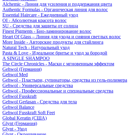
Alchemic - Линия для усиления и поддержания цвета
Authentic Formulas - Органическая линия для волос
Essential Haircare - Eжедневный уход
OI - Абсолютная красота волос
SU - Средства для защиты от солнца
Finest Pigments - Био-ламинирование волос
Heart Of Glass – Линия для ухода и сияния светлых волос
More Inside - Авторские продукты для стайлинга
Natural Tech - Натуральный уход
Pasta & Love - Идеальное бритье и уход за бородой
A SINGLE SHAMPOO
The Circle Chronicles - Маски с мгновенным эффектом
Gehwol (Германия)
Gehwol Med
Gehwol - Пластыри, супинаторы, средства из гель-полимера
Gehwol - Универсальные средства
Gehwol - Профессиональные и специальные средства
Gehwol Fusskraft
Gehwol Gerlasan - Средства для тела
Gehwol Balance
Gehwol Fusskraft Soft Feet
Global Keratin (США)
Glynt (Германия)
Glynt - Уход
Glynt - Окрашивание