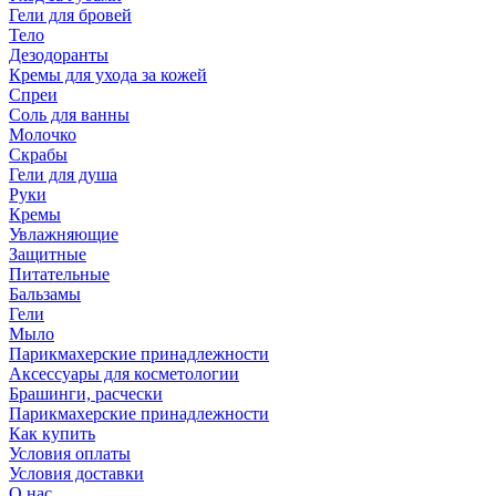
Гели для бровей
Тело
Дезодоранты
Кремы для ухода за кожей
Спреи
Соль для ванны
Молочко
Скрабы
Гели для душа
Руки
Кремы
Увлажняющие
Защитные
Питательные
Бальзамы
Гели
Мыло
Парикмахерские принадлежности
Аксессуары для косметологии
Брашинги, расчески
Парикмахерские принадлежности
Как купить
Условия оплаты
Условия доставки
О нас