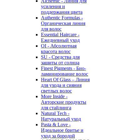
Alchemic - Линия для
усиления и
поддержания цвета
Authentic Formulas -
Органическая линия
для волос
Essential Haircare -
Eжедневный уход
OI - Абсолютная
красота волос
SU - Средства для
защиты от солнца
Finest Pigments - Био-
ламинирование волос
Heart Of Glass – Линия
для ухода и сияния
светлых волос
More Inside -
Авторские продукты
для стайлинга
Natural Tech -
Натуральный уход
Pasta & Love -
Идеальное бритье и
уход за бородой