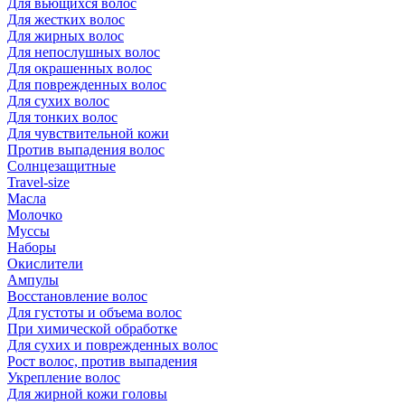
Для вьющихся волос
Для жестких волос
Для жирных волос
Для непослушных волос
Для окрашенных волос
Для поврежденных волос
Для сухих волос
Для тонких волос
Для чувствительной кожи
Против выпадения волос
Солнцезащитные
Travel-size
Масла
Молочко
Муссы
Наборы
Окислители
Ампулы
Восстановление волос
Для густоты и объема волос
При химической обработке
Для сухих и поврежденных волос
Рост волос, против выпадения
Укрепление волос
Для жирной кожи головы