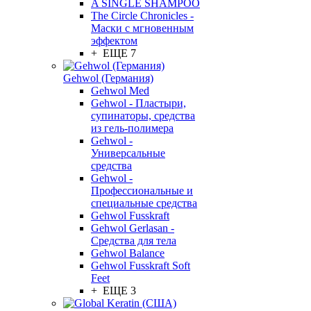
A SINGLE SHAMPOO
The Circle Chronicles -
Маски с мгновенным
эффектом
+ ЕЩЕ 7
Gehwol (Германия)
Gehwol Med
Gehwol - Пластыри,
супинаторы, средства
из гель-полимера
Gehwol -
Универсальные
средства
Gehwol -
Профессиональные и
специальные средства
Gehwol Fusskraft
Gehwol Gerlasan -
Средства для тела
Gehwol Balance
Gehwol Fusskraft Soft
Feet
+ ЕЩЕ 3