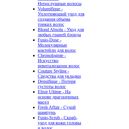
Непослушные волосы
Volumifique -
Уплотняющий уход для
создания объема
тонких волос
Blond Absolu - Уход для
любых граней блонда
Fusio-Dose -
Молекулярные
коктейли для волос
Chronologiste -
Искусство
ревитализации волос
Couture Styling -
Средства для укладки
Densifique - Потеря
густоты волос
Elixir Ultime - На
основе драгоценных
масел
Fresh Affair - Сухой
шампунь
Fusio-Scrub - Скраб-
уход для кожи головы
и волос