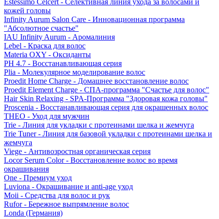
Estessimo Celcert - Селективная линия ухода за волосами и
кожей головы
Infinity Aurum Salon Care - Инновационная программа
"Абсолютное счастье"
IAU Infinity Aurum - Аромалиния
Lebel - Краска для волос
Materia OXY - Оксиданты
PH 4.7 - Восстанавливающая серия
Plia - Молекулярное моделирование волос
Proedit Home Charge - Домашнее восстановление волос
Proedit Element Charge - СПА-программа "Счастье для волос"
Hair Skin Relaxing - SPA-Программа "Здоровая кожа головы"
Proscenia - Восстанавливающая серия для окрашенных волос
THEO - Уход для мужчин
Trie - Линия для укладки с протеинами шелка и жемчуга
Trie Tuner - Линия для базовой укладки с протеинами шелка и
жемчуга
Viege - Антивозростная органическая серия
Locor Serum Color - Восстановление волос во время
окрашивания
One - Премиум уход
Luviona - Окрашивание и anti-age уход
Moii - Средства для волос и рук
Rufor - Бережное выпрямление волос
Londa (Германия)