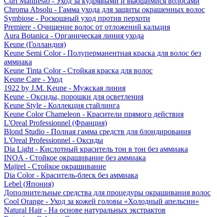
Curl Manifesto - Уход за кудрявыми и вьющимися волосами
Chroma Absolu - Гамма ухода для защиты окрашенных волос
Symbiose - Роскошный уход против перхоти
Premiere - Очищение волос от отложений кальция
Aura Botanica - Органическая линия ухода
Keune (Голландия)
Keune Semi Color - Полуперманентная краска для волос без
аммиака
Keune Tinta Color - Стойкая краска для волос
Keune Care - Уход
1922 by J.M. Keune - Мужская линия
Keune - Оксиды, порошки для осветления
Keune Style - Коллекция стайлинга
Keune Color Chameleon - Красители прямого действия
L'Oreal Professionnel (Франция)
Blond Studio - Полная гамма средств для блондирования
L'Oreal Professionnel - Оксиды
Dia Light - Кислотный краситель тон в тон без аммиака
INOA - Стойкое окрашивание без аммиака
Majirel - Стойкое окрашивание
Dia Color - Краситель-блеск без аммиака
Lebel (Япония)
Дополнительные средства для процедуры окрашивания волос
Cool Orange - Уход за кожей головы «Холодный апельсин»
Natural Hair - На основе натуральных экстрактов