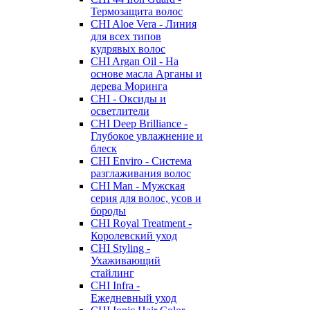
Термозащита волос
CHI Aloe Vera - Линия
для всех типов
кудрявых волос
CHI Argan Oil - На
основе масла Арганы и
дерева Моринга
CHI - Оксиды и
осветлители
CHI Deep Brilliance -
Глубокое увлажнение и
блеск
CHI Enviro - Система
разглаживания волос
CHI Man - Мужская
серия для волос, усов и
бороды
CHI Royal Treatment -
Королевский уход
CHI Styling -
Ухаживающий
стайлинг
CHI Infra -
Ежедневный уход