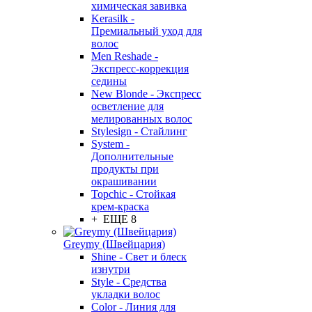
химическая завивка
Kerasilk -
Премиальный уход для
волос
Men Reshade -
Экспресс-коррекция
седины
New Blonde - Экспресс
осветление для
мелированных волос
Stylesign - Стайлинг
System -
Дополнительные
продукты при
окрашивании
Topchic - Стойкая
крем-краска
+ ЕЩЕ 8
Greymy (Швейцария)
Shine - Свет и блеск
изнутри
Style - Средства
укладки волос
Color - Линия для