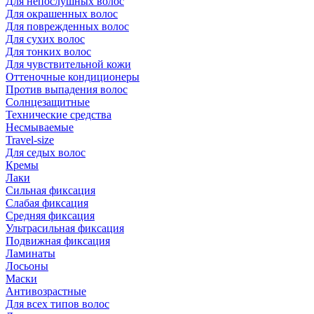
Для непослушных волос
Для окрашенных волос
Для поврежденных волос
Для сухих волос
Для тонких волос
Для чувствительной кожи
Оттеночные кондиционеры
Против выпадения волос
Солнцезащитные
Технические средства
Несмываемые
Travel-size
Для седых волос
Кремы
Лаки
Сильная фиксация
Слабая фиксация
Средняя фиксация
Ультрасильная фиксация
Подвижная фиксация
Ламинаты
Лосьоны
Маски
Антивозрастные
Для всех типов волос