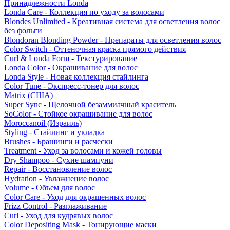
Принадлежности Londa
Londa Care - Коллекция по уходу за волосами
Blondes Unlimited - Креативная система для осветления волос
без фольги
Blondoran Blonding Powder - Препараты для осветления волос
Color Switch - Оттеночная краска прямого действия
Curl & Londa Form - Текстурирование
Londa Color - Окрашивание для волос
Londa Style - Новая коллекция стайлинга
Color Tune - Экспресс-тонер для волос
Matrix (США)
Super Sync - Щелочной безаммиачный краситель
SoColor - Стойкое окрашивание для волос
Moroccanoil (Израиль)
Styling - Стайлинг и укладка
Brushes - Брашинги и расчески
Treatment - Уход за волосами и кожей головы
Dry Shampoo - Сухие шампуни
Repair - Восстановление волос
Hydration - Увлажнение волос
Volume - Объем для волос
Color Care - Уход для окрашенных волос
Frizz Control - Разглаживание
Curl - Уход для кудрявых волос
Color Depositing Mask - Тонирующие маски