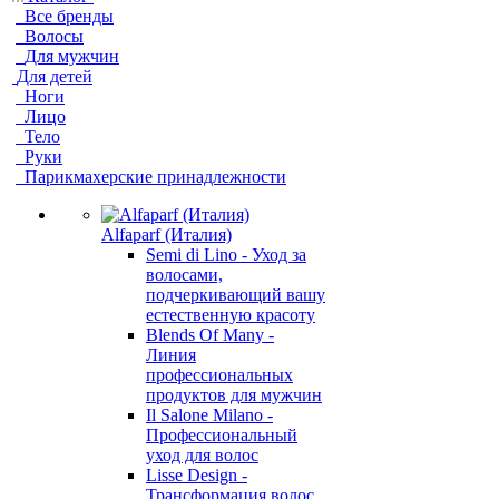
Все бренды
Волосы
Для мужчин
Для детей
Ноги
Лицо
Тело
Руки
Парикмахерские принадлежности
Alfaparf (Италия)
Semi di Lino - Уход за
волосами,
подчеркивающий вашу
естественную красоту
Blends Of Many -
Линия
профессиональных
продуктов для мужчин
Il Salone Milano -
Профессиональный
уход для волос
Lisse Design -
Трансформация волос