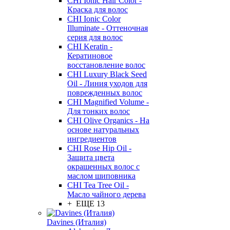
CHI Ionic Hair Color -
Краска для волос
CHI Ionic Color
Illuminate - Оттеночная
серия для волос
CHI Keratin -
Кератиновое
восстановление волос
CHI Luxury Black Seed
Oil - Линия уходов для
поврежденных волос
CHI Magnified Volume -
Для тонких волос
CHI Olive Organics - На
основе натуральных
ингредиентов
CHI Rose Hip Oil -
Защита цвета
окрашенных волос с
маслом шиповника
CHI Tea Tree Oil -
Масло чайного дерева
+ ЕЩЕ 13
Davines (Италия)