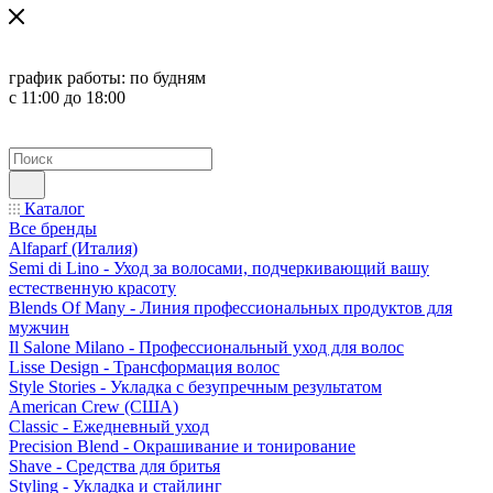
график работы:
по будням
с 11:00 до 18:00
Каталог
Все бренды
Alfaparf (Италия)
Semi di Lino - Уход за волосами, подчеркивающий вашу
естественную красоту
Blends Of Many - Линия профессиональных продуктов для
мужчин
Il Salone Milano - Профессиональный уход для волос
Lisse Design - Трансформация волос
Style Stories - Укладка с безупречным результатом
American Crew (США)
Classic - Ежедневный уход
Precision Blend - Окрашивание и тонирование
Shave - Средства для бритья
Styling - Укладка и стайлинг