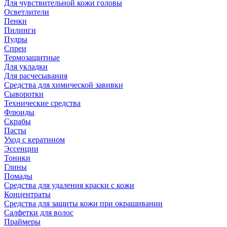
Для чувствительной кожи головы
Осветлители
Пенки
Пилинги
Пудры
Спреи
Термозащитные
Для укладки
Для расчесывания
Средства для химической завивки
Сыворотки
Технические средства
Флюиды
Скрабы
Пасты
Уход с кератином
Эссенции
Тоники
Глины
Помады
Средства для удаления краски с кожи
Концентраты
Средства для защиты кожи при окрашивании
Салфетки для волос
Праймеры