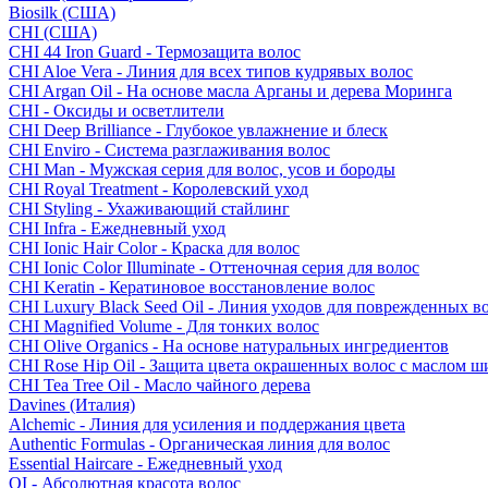
Biosilk (США)
CHI (США)
CHI 44 Iron Guard - Термозащита волос
CHI Aloe Vera - Линия для всех типов кудрявых волос
CHI Argan Oil - На основе масла Арганы и дерева Моринга
CHI - Оксиды и осветлители
CHI Deep Brilliance - Глубокое увлажнение и блеск
CHI Enviro - Система разглаживания волос
CHI Man - Мужская серия для волос, усов и бороды
CHI Royal Treatment - Королевский уход
CHI Styling - Ухаживающий стайлинг
CHI Infra - Ежедневный уход
CHI Ionic Hair Color - Краска для волос
CHI Ionic Color Illuminate - Оттеночная серия для волос
CHI Keratin - Кератиновое восстановление волос
CHI Luxury Black Seed Oil - Линия уходов для поврежденных в
CHI Magnified Volume - Для тонких волос
CHI Olive Organics - На основе натуральных ингредиентов
CHI Rose Hip Oil - Защита цвета окрашенных волос с маслом 
CHI Tea Tree Oil - Масло чайного дерева
Davines (Италия)
Alchemic - Линия для усиления и поддержания цвета
Authentic Formulas - Органическая линия для волос
Essential Haircare - Eжедневный уход
OI - Абсолютная красота волос