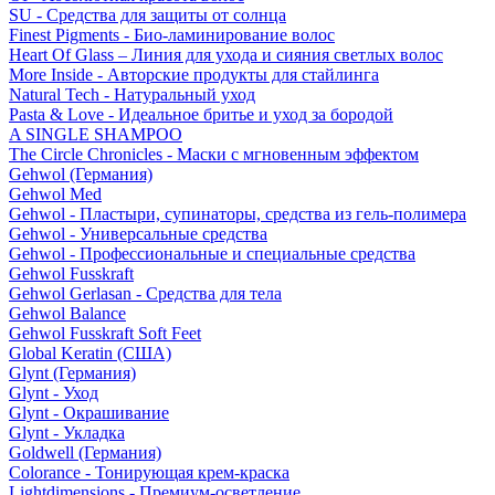
SU - Средства для защиты от солнца
Finest Pigments - Био-ламинирование волос
Heart Of Glass – Линия для ухода и сияния светлых волос
More Inside - Авторские продукты для стайлинга
Natural Tech - Натуральный уход
Pasta & Love - Идеальное бритье и уход за бородой
A SINGLE SHAMPOO
The Circle Chronicles - Маски с мгновенным эффектом
Gehwol (Германия)
Gehwol Med
Gehwol - Пластыри, супинаторы, средства из гель-полимера
Gehwol - Универсальные средства
Gehwol - Профессиональные и специальные средства
Gehwol Fusskraft
Gehwol Gerlasan - Средства для тела
Gehwol Balance
Gehwol Fusskraft Soft Feet
Global Keratin (США)
Glynt (Германия)
Glynt - Уход
Glynt - Окрашивание
Glynt - Укладка
Goldwell (Германия)
Colorance - Тонирующая крем-краска
Lightdimensions - Премиум-осветление