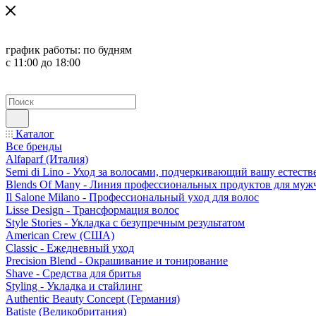
график работы:
по будням
с 11:00 до 18:00
Каталог
Все бренды
Alfaparf (Италия)
Semi di Lino - Уход за волосами, подчеркивающий вашу естест
Blends Of Many - Линия профессиональных продуктов для муж
Il Salone Milano - Профессиональный уход для волос
Lisse Design - Трансформация волос
Style Stories - Укладка с безупречным результатом
American Crew (США)
Classic - Ежедневный уход
Precision Blend - Окрашивание и тонирование
Shave - Средства для бритья
Styling - Укладка и стайлинг
Authentic Beauty Concept (Германия)
Batiste (Великобритания)