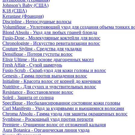
Johnson’s Baby (США)
K18 (США)
Kerastase (Франция)
Discipline - Непослушные волосы
Volumifique - Уплотняющий уход для создания объема тонких в
Blond Absolu - Уход для любых граней блонда
Fusio-Dose - Молекулярные коктейли для волос
Chronologiste - Искусство ревитализации волос
Couture Styling - Средства для укладки
Densifique - Потеря густоты волос
Elixir Ultime - На основе драгоценных масел
Fresh Affair - Сухой шампунь
Fusio-Scrub - Скраб-уход для кожи головы и волос
Genesis - Гамма против выпадения волос
Initialiste - Красота волос от корней до кончиков
Nutritive - Для сухих и чувствительных волос
Resistance - Восстановление волос
Soleil - Защита от солнца
Specifique - Несбалансированное состояние кожи головы
Curl Manifesto - Уход за кудрявыми и вьющимися волосами
Chroma Absolu - Гамма ухода для защиты окрашенных волос
Symbiose - Роскошный уход против перхоти
Premiere - Очищение волос от отложений кальция
Aura Botanica - Органическая линия ухода