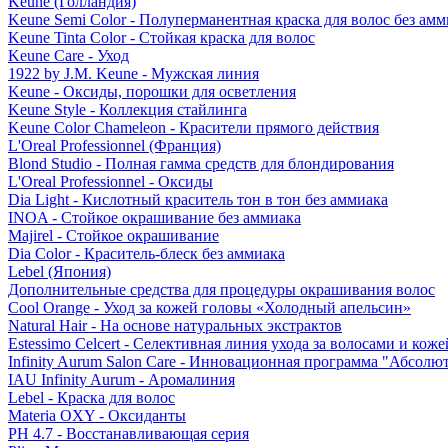
Keune (Голландия)
Keune Semi Color - Полуперманентная краска для волос без амм
Keune Tinta Color - Стойкая краска для волос
Keune Care - Уход
1922 by J.M. Keune - Мужская линия
Keune - Оксиды, порошки для осветления
Keune Style - Коллекция стайлинга
Keune Color Chameleon - Красители прямого действия
L'Oreal Professionnel (Франция)
Blond Studio - Полная гамма средств для блондирования
L'Oreal Professionnel - Оксиды
Dia Light - Кислотный краситель тон в тон без аммиака
INOA - Стойкое окрашивание без аммиака
Majirel - Стойкое окрашивание
Dia Color - Краситель-блеск без аммиака
Lebel (Япония)
Дополнительные средства для процедуры окрашивания волос
Cool Orange - Уход за кожей головы «Холодный апельсин»
Natural Hair - На основе натуральных экстрактов
Estessimo Celcert - Селективная линия ухода за волосами и кож
Infinity Aurum Salon Care - Инновационная программа "Абсолют
IAU Infinity Aurum - Аромалиния
Lebel - Краска для волос
Materia OXY - Оксиданты
PH 4.7 - Восстанавливающая серия