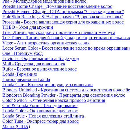
Plia - Молекулярное моделирование волос
Proedit Home Charge - Домашнее восстановление волос
Proedit Element Charge - СПА-программа "Счастье для волос"
Hair Skin Relaxing - SPA-Программа "Здоровая кожа головы"
Proscenia - Восстанавливающая серия для окрашенных волос
THEO - Уход для мужчин
Trie - Линия для укладки с протеинами шелка и жемчуга
Trie Tuner - Линия для базовой укладки с протеинами шелка и 
Viege - Антивозростная органическая серия
Locor Serum Color - Восстановление волос во время окрашиван
One - Премиум уход
Luviona - Окрашивание и anti-age уход
Moii - Средства для волос и рук
Rufor - Бережное выпрямление волос
Londa (Германия)
Принадлежности Londa
Londa Care - Коллекция по уходу за волосами
Blondes Unlimited - Креативная система для осветления волос б
Blondoran Blonding Powder - Препараты для осветления волос
Color Switch - Оттеночная краска прямого действия
Curl & Londa Form - Текстурирование
Londa Color - Окрашивание для волос
Londa Style - Новая коллекция стайлинга
Color Tune - Экспресс-тонер для волос
Matrix (США)