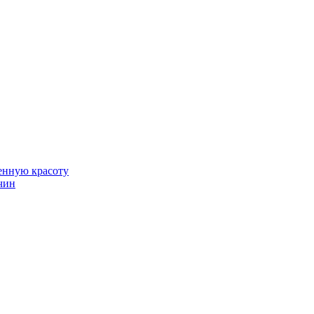
венную красоту
чин