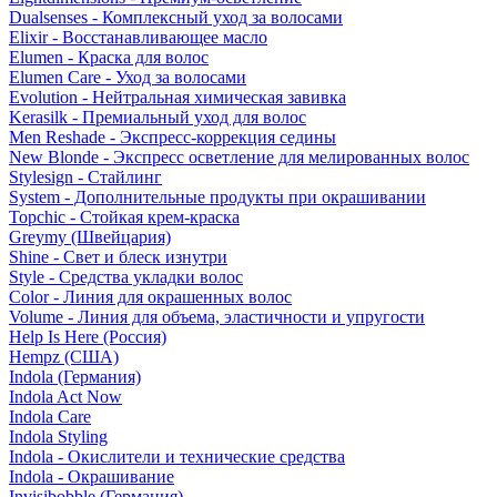
Dualsenses - Комплексный уход за волосами
Elixir - Восстанавливающее масло
Elumen - Краска для волос
Elumen Care - Уход за волосами
Evolution - Нейтральная химическая завивка
Kerasilk - Премиальный уход для волос
Men Reshade - Экспресс-коррекция седины
New Blonde - Экспресс осветление для мелированных волос
Stylesign - Стайлинг
System - Дополнительные продукты при окрашивании
Topchic - Стойкая крем-краска
Greymy (Швейцария)
Shine - Свет и блеск изнутри
Style - Средства укладки волос
Color - Линия для окрашенных волос
Volume - Линия для объема, эластичности и упругости
Help Is Here (Россия)
Hempz (США)
Indola (Германия)
Indola Act Now
Indola Care
Indola Styling
Indola - Окислители и технические средства
Indola - Окрашивание
Invisibobble (Германия)