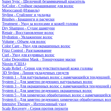
Super Sync - Щелочной безаммиачный краситель
SoColor - Стойкое окрашивание для волос
Moroccanoil (Израиль)
Styling - Стайлинг и укладка
Brushes - Брашинги и расчески
Treatment - Уход за волосами и кожей головы
Dry Shampoo - Сухие шампуни
Repair - Восстановление волос
Hydration - Увлажнение волос
Volume - Объем для волос
Color Care - Уход для окрашенных волос
Frizz Control - Разглаживание
Curl - Уход для кудрявых волос
Color Depositing Mask - Тонирующие маски
Nioxin (США)
Scalp Relief - Серия для чувствительной кожи головы
3D Styling - Линия укладочных средств
System 1 - Для натуральных волос с намечающейся тенденцией
System 2 - Для заметно редеющих натуральных волос
System 3 - Для окрашенных волос с намечающейся тенденцией
System 4 - Для заметно редеющих окрашенных волос
System 5 - Для химически обработанных волос с намечающейс
System 6 - Для заметно редеющих химически обработанных вол
Intensive Therapy - Интенсивный уход
Scalp Recovery - Серия против перхоти