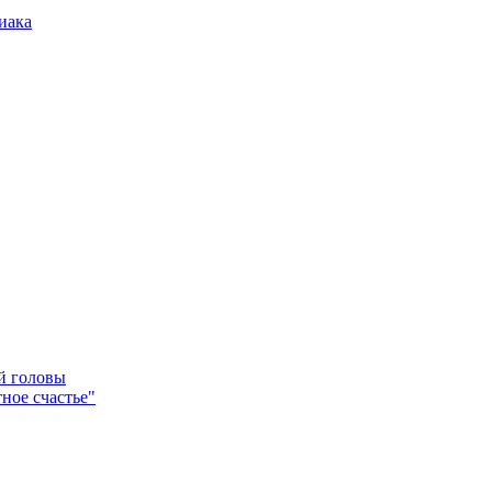
иака
ей головы
ное счастье"