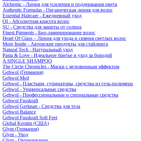
Alchemic - Линия для усиления и поддержания цвета
Authentic Formulas - Органическая линия для волос
Essential Haircare - Eжедневный уход
OI - Абсолютная красота волос
SU - Средства для защиты от солнца
Finest Pigments - Био-ламинирование волос
Heart Of Glass – Линия для ухода и сияния светлых волос
More Inside - Авторские продукты для стайлинга
Natural Tech - Натуральный уход
Pasta & Love - Идеальное бритье и уход за бородой
A SINGLE SHAMPOO
The Circle Chronicles - Маски с мгновенным эффектом
Gehwol (Германия)
Gehwol Med
Gehwol - Пластыри, супинаторы, средства из гель-полимера
Gehwol - Универсальные средства
Gehwol - Профессиональные и специальные средства
Gehwol Fusskraft
Gehwol Gerlasan - Средства для тела
Gehwol Balance
Gehwol Fusskraft Soft Feet
Global Keratin (США)
Glynt (Германия)
Glynt - Уход
Glynt - Окрашивание