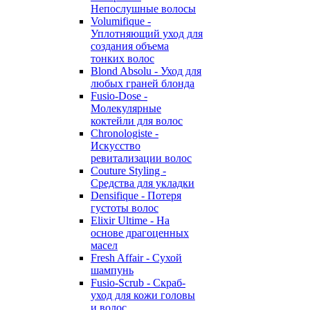
Непослушные волосы
Volumifique -
Уплотняющий уход для
создания объема
тонких волос
Blond Absolu - Уход для
любых граней блонда
Fusio-Dose -
Молекулярные
коктейли для волос
Chronologiste -
Искусство
ревитализации волос
Couture Styling -
Средства для укладки
Densifique - Потеря
густоты волос
Elixir Ultime - На
основе драгоценных
масел
Fresh Affair - Сухой
шампунь
Fusio-Scrub - Скраб-
уход для кожи головы
и волос