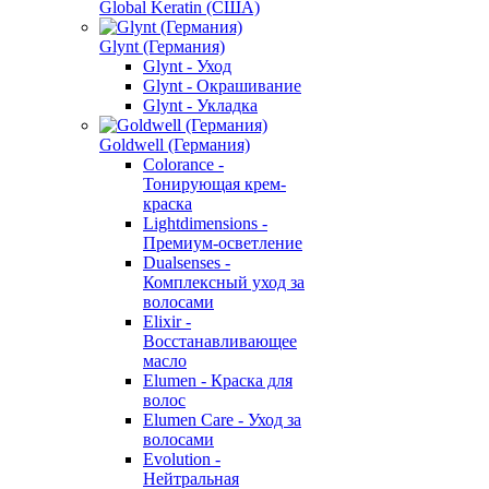
Global Keratin (США)
Glynt (Германия)
Glynt - Уход
Glynt - Окрашивание
Glynt - Укладка
Goldwell (Германия)
Colorance -
Тонирующая крем-
краска
Lightdimensions -
Премиум-осветление
Dualsenses -
Комплексный уход за
волосами
Elixir -
Восстанавливающее
масло
Elumen - Краска для
волос
Elumen Care - Уход за
волосами
Evolution -
Нейтральная