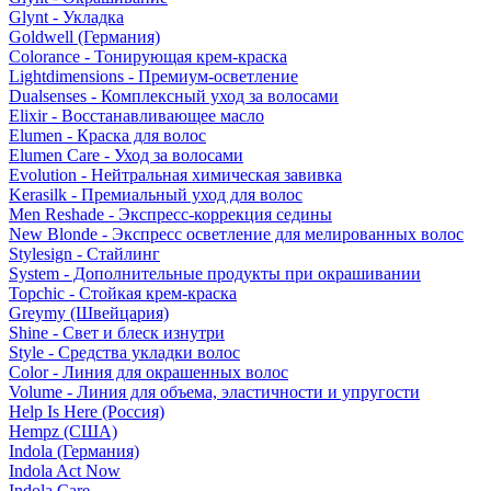
Glynt - Укладка
Goldwell (Германия)
Colorance - Тонирующая крем-краска
Lightdimensions - Премиум-осветление
Dualsenses - Комплексный уход за волосами
Elixir - Восстанавливающее масло
Elumen - Краска для волос
Elumen Care - Уход за волосами
Evolution - Нейтральная химическая завивка
Kerasilk - Премиальный уход для волос
Men Reshade - Экспресс-коррекция седины
New Blonde - Экспресс осветление для мелированных волос
Stylesign - Стайлинг
System - Дополнительные продукты при окрашивании
Topchic - Стойкая крем-краска
Greymy (Швейцария)
Shine - Свет и блеск изнутри
Style - Средства укладки волос
Color - Линия для окрашенных волос
Volume - Линия для объема, эластичности и упругости
Help Is Here (Россия)
Hempz (США)
Indola (Германия)
Indola Act Now
Indola Care