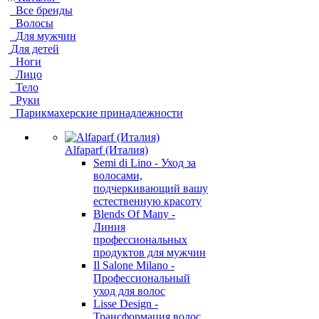
Все бренды
Волосы
Для мужчин
Для детей
Ноги
Лицо
Тело
Руки
Парикмахерские принадлежности
Alfaparf (Италия)
Semi di Lino - Уход за
волосами,
подчеркивающий вашу
естественную красоту
Blends Of Many -
Линия
профессиональных
продуктов для мужчин
Il Salone Milano -
Профессиональный
уход для волос
Lisse Design -
Трансформация волос