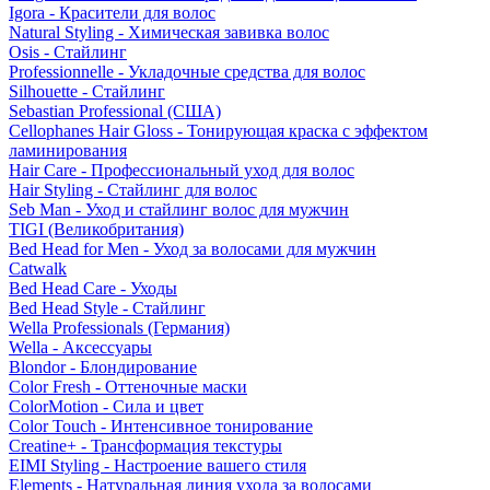
Igora - Красители для волос
Natural Styling - Химическая завивка волос
Osis - Стайлинг
Professionnelle - Укладочные средства для волос
Silhouette - Стайлинг
Sebastian Professional (США)
Cellophanes Hair Gloss - Тонирующая краска с эффектом
ламинирования
Hair Care - Профессиональный уход для волос
Hair Styling - Стайлинг для волос
Seb Man - Уход и стайлинг волос для мужчин
TIGI (Великобритания)
Bed Head for Men - Уход за волосами для мужчин
Catwalk
Bed Head Care - Уходы
Bed Head Style - Стайлинг
Wella Professionals (Германия)
Wella - Аксессуары
Blondor - Блондирование
Color Fresh - Оттеночные маски
ColorMotion - Сила и цвет
Color Touch - Интенсивное тонирование
Creatine+ - Трансформация текстуры
EIMI Styling - Настроение вашего стиля
Elements - Натуральная линия ухода за волосами