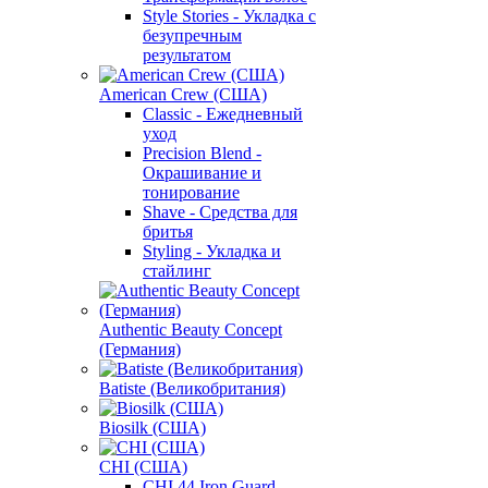
Style Stories - Укладка с
безупречным
результатом
American Crew (США)
Classic - Ежедневный
уход
Precision Blend -
Окрашивание и
тонирование
Shave - Средства для
бритья
Styling - Укладка и
стайлинг
Authentic Beauty Concept
(Германия)
Batiste (Великобритания)
Biosilk (США)
CHI (США)
CHI 44 Iron Guard -