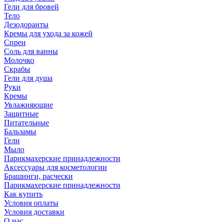
Гели для бровей
Тело
Дезодоранты
Кремы для ухода за кожей
Спреи
Соль для ванны
Молочко
Скрабы
Гели для душа
Руки
Кремы
Увлажняющие
Защитные
Питательные
Бальзамы
Гели
Мыло
Парикмахерские принадлежности
Аксессуары для косметологии
Брашинги, расчески
Парикмахерские принадлежности
Как купить
Условия оплаты
Условия доставки
О нас