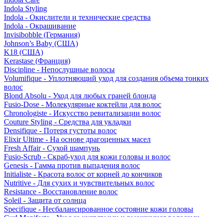
Indola Styling
Indola - Окислители и технические средства
Indola - Окрашивание
Invisibobble (Германия)
Johnson’s Baby (США)
K18 (США)
Kerastase (Франция)
Discipline - Непослушные волосы
Volumifique - Уплотняющий уход для создания объема тонких
волос
Blond Absolu - Уход для любых граней блонда
Fusio-Dose - Молекулярные коктейли для волос
Chronologiste - Искусство ревитализации волос
Couture Styling - Средства для укладки
Densifique - Потеря густоты волос
Elixir Ultime - На основе драгоценных масел
Fresh Affair - Сухой шампунь
Fusio-Scrub - Скраб-уход для кожи головы и волос
Genesis - Гамма против выпадения волос
Initialiste - Красота волос от корней до кончиков
Nutritive - Для сухих и чувствительных волос
Resistance - Восстановление волос
Soleil - Защита от солнца
Specifique - Несбалансированное состояние кожи головы