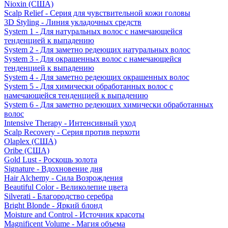
Nioxin (США)
Scalp Relief - Серия для чувствительной кожи головы
3D Styling - Линия укладочных средств
System 1 - Для натуральных волос с намечающейся
тенденцией к выпадению
System 2 - Для заметно редеющих натуральных волос
System 3 - Для окрашенных волос с намечающейся
тенденцией к выпадению
System 4 - Для заметно редеющих окрашенных волос
System 5 - Для химически обработанных волос с
намечающейся тенденцией к выпадению
System 6 - Для заметно редеющих химически обработанных
волос
Intensive Therapy - Интенсивный уход
Scalp Recovery - Серия против перхоти
Olaplex (США)
Oribe (США)
Gold Lust - Роскошь золота
Signature - Вдохновение дня
Hair Alchemy - Сила Возрождения
Beautiful Color - Великолепие цвета
Silverati - Благородство серебра
Bright Blonde - Яркий блонд
Moisture and Control - Источник красоты
Magnificent Volume - Магия объема