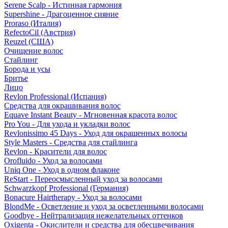
Serene Scalp - Истинная гармония
Supershine - Драгоценное сияние
Proraso (Италия)
RefectoCil (Австрия)
Reuzel (США)
Очищение волос
Стайлинг
Борода и усы
Бритье
Лицо
Revlon Professional (Испания)
Средства для окрашивания волос
Equave Instant Beauty - Мгновенная красота волос
Pro You - Для ухода и укладки волос
Revlonissimo 45 Days - Уход для окрашенных волосы
Style Masters - Средства для стайлинга
Revlon - Красители для волос
Orofluido - Уход за волосами
Uniq One - Уход в одном флаконе
ReStart - Переосмысленный уход за волосами
Schwarzkopf Professional (Германия)
Bonacure Hairtherapy - Уход за волосами
BlondMe - Осветление и уход за осветленными волосами
Goodbye - Нейтрализация нежелательных оттенков
Oxigenta - Окислители и средства для обесцвечивания