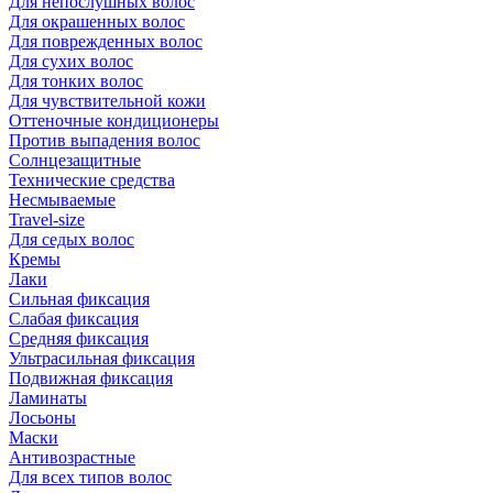
Для непослушных волос
Для окрашенных волос
Для поврежденных волос
Для сухих волос
Для тонких волос
Для чувствительной кожи
Оттеночные кондиционеры
Против выпадения волос
Солнцезащитные
Технические средства
Несмываемые
Travel-size
Для седых волос
Кремы
Лаки
Сильная фиксация
Слабая фиксация
Средняя фиксация
Ультрасильная фиксация
Подвижная фиксация
Ламинаты
Лосьоны
Маски
Антивозрастные
Для всех типов волос