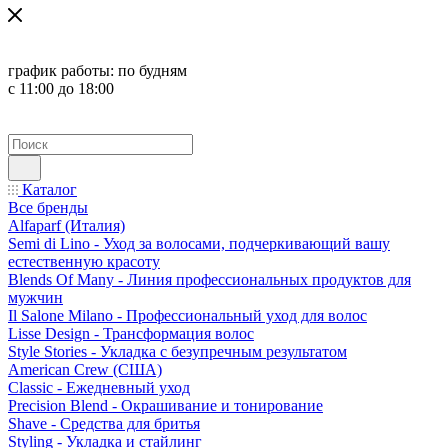
график работы:
по будням
с 11:00 до 18:00
Каталог
Все бренды
Alfaparf (Италия)
Semi di Lino - Уход за волосами, подчеркивающий вашу
естественную красоту
Blends Of Many - Линия профессиональных продуктов для
мужчин
Il Salone Milano - Профессиональный уход для волос
Lisse Design - Трансформация волос
Style Stories - Укладка с безупречным результатом
American Crew (США)
Classic - Ежедневный уход
Precision Blend - Окрашивание и тонирование
Shave - Средства для бритья
Styling - Укладка и стайлинг