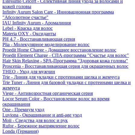
Estessimo Celcert - Селективная линия ухода за волосами и
кожей головы
Infinity Aurum Salon Care - Инновационная программа
"Абсолютное счастье"
IAU Infinity Aurum - Аромалиния
Lebel - Краска для волос
Materia OXY - Оксиданты
PH 4.7 - Восстанавливающая серия
Plia - Молекулярное моделирование волос
Proedit Home Charge - Домашнее восстановление волос
Proedit Element Charge - СПА-программа "Счастье для волос"
Hair Skin Relaxing - SPA-Программа "Здоровая кожа головы"
Proscenia - Восстанавливающая серия для окрашенных волос
THEO - Уход для мужчин
Trie - Линия для укладки с протеинами шелка и жемчуга
Trie Tuner - Линия для базовой укладки с протеинами шелка и
жемчуга
Viege - Антивозростная органическая серия
Locor Serum Color - Восстановление волос во время
окрашивания
One - Премиум уход
Luviona - Окрашивание и anti-age уход
Moii - Средства для волос и рук
Rufor - Бережное выпрямление волос
Londa (Германия)