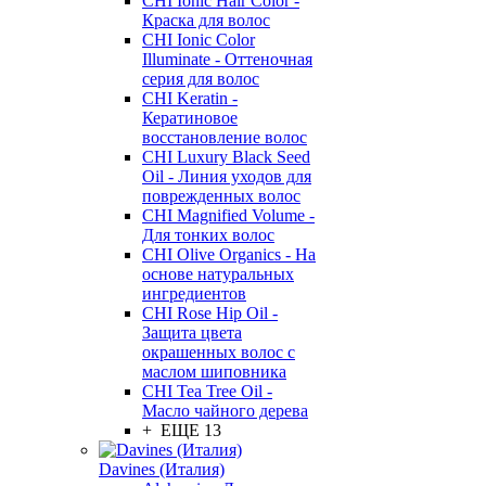
CHI Ionic Hair Color -
Краска для волос
CHI Ionic Color
Illuminate - Оттеночная
серия для волос
CHI Keratin -
Кератиновое
восстановление волос
CHI Luxury Black Seed
Oil - Линия уходов для
поврежденных волос
CHI Magnified Volume -
Для тонких волос
CHI Olive Organics - На
основе натуральных
ингредиентов
CHI Rose Hip Oil -
Защита цвета
окрашенных волос с
маслом шиповника
CHI Tea Tree Oil -
Масло чайного дерева
+ ЕЩЕ 13
Davines (Италия)