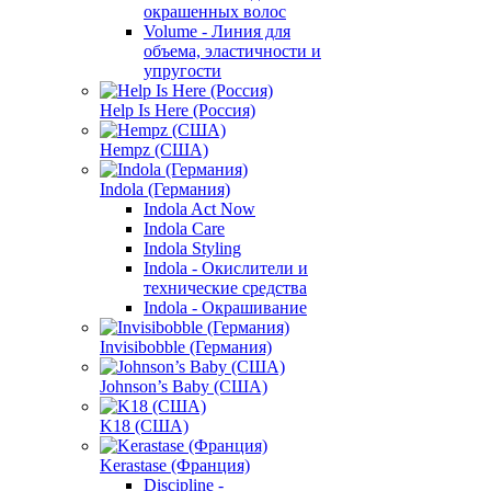
окрашенных волос
Volume - Линия для
объема, эластичности и
упругости
Help Is Here (Россия)
Hempz (США)
Indola (Германия)
Indola Act Now
Indola Care
Indola Styling
Indola - Окислители и
технические средства
Indola - Окрашивание
Invisibobble (Германия)
Johnson’s Baby (США)
K18 (США)
Kerastase (Франция)
Discipline -