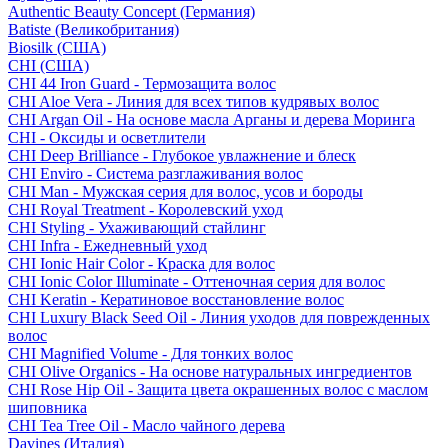
Authentic Beauty Concept (Германия)
Batiste (Великобритания)
Biosilk (США)
CHI (США)
CHI 44 Iron Guard - Термозащита волос
CHI Aloe Vera - Линия для всех типов кудрявых волос
CHI Argan Oil - На основе масла Арганы и дерева Моринга
CHI - Оксиды и осветлители
CHI Deep Brilliance - Глубокое увлажнение и блеск
CHI Enviro - Система разглаживания волос
CHI Man - Мужская серия для волос, усов и бороды
CHI Royal Treatment - Королевский уход
CHI Styling - Ухаживающий стайлинг
CHI Infra - Ежедневный уход
CHI Ionic Hair Color - Краска для волос
CHI Ionic Color Illuminate - Оттеночная серия для волос
CHI Keratin - Кератиновое восстановление волос
CHI Luxury Black Seed Oil - Линия уходов для поврежденных
волос
CHI Magnified Volume - Для тонких волос
CHI Olive Organics - На основе натуральных ингредиентов
CHI Rose Hip Oil - Защита цвета окрашенных волос с маслом
шиповника
CHI Tea Tree Oil - Масло чайного дерева
Davines (Италия)