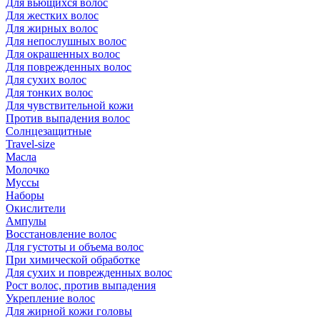
Для вьющихся волос
Для жестких волос
Для жирных волос
Для непослушных волос
Для окрашенных волос
Для поврежденных волос
Для сухих волос
Для тонких волос
Для чувствительной кожи
Против выпадения волос
Солнцезащитные
Travel-size
Масла
Молочко
Муссы
Наборы
Окислители
Ампулы
Восстановление волос
Для густоты и объема волос
При химической обработке
Для сухих и поврежденных волос
Рост волос, против выпадения
Укрепление волос
Для жирной кожи головы