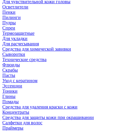
Для чувствительной кожи головы
Осветлители
Пенки
Пилинги
Пудры
Спреи
Термозащитные
Для укладки
Для расчесывания
Средства для химической завивки
Сыворотки
Технические средства
Флюиды
Скрабы
Пасты
Уход с кератином
Эссенции
Тоники
Глины
Помады
Средства для удаления краски с кожи
Концентраты
Средства для защиты кожи при окрашивании
Салфетки для волос
Праймеры