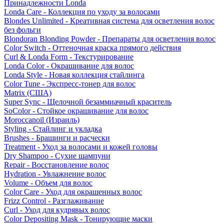
Принадлежности Londa
Londa Care - Коллекция по уходу за волосами
Blondes Unlimited - Креативная система для осветления волос
без фольги
Blondoran Blonding Powder - Препараты для осветления волос
Color Switch - Оттеночная краска прямого действия
Curl & Londa Form - Текстурирование
Londa Color - Окрашивание для волос
Londa Style - Новая коллекция стайлинга
Color Tune - Экспресс-тонер для волос
Matrix (США)
Super Sync - Щелочной безаммиачный краситель
SoColor - Стойкое окрашивание для волос
Moroccanoil (Израиль)
Styling - Стайлинг и укладка
Brushes - Брашинги и расчески
Treatment - Уход за волосами и кожей головы
Dry Shampoo - Сухие шампуни
Repair - Восстановление волос
Hydration - Увлажнение волос
Volume - Объем для волос
Color Care - Уход для окрашенных волос
Frizz Control - Разглаживание
Curl - Уход для кудрявых волос
Color Depositing Mask - Тонирующие маски