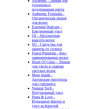
Alchemic - Линия для
усиления и
поддержания цвета
Authentic Formulas -
Органическая линия
для волос
Essential Haircare -
Eжедневный уход
OI - Абсолютная
красота волос
SU - Средства для
защиты от солнца
Finest Pigments - Био-
ламинирование волос
Heart Of Glass – Линия
для ухода и сияния
светлых волос
More Inside -
Авторские продукты
для стайлинга
Natural Tech -
Натуральный уход
Pasta & Love -
Идеальное бритье и
уход за бородой