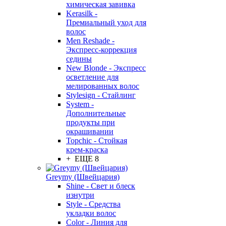
химическая завивка
Kerasilk -
Премиальный уход для
волос
Men Reshade -
Экспресс-коррекция
седины
New Blonde - Экспресс
осветление для
мелированных волос
Stylesign - Стайлинг
System -
Дополнительные
продукты при
окрашивании
Topchic - Стойкая
крем-краска
+ ЕЩЕ 8
Greymy (Швейцария)
Shine - Свет и блеск
изнутри
Style - Средства
укладки волос
Color - Линия для