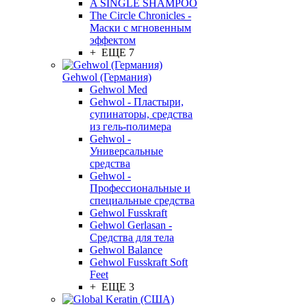
A SINGLE SHAMPOO
The Circle Chronicles -
Маски с мгновенным
эффектом
+ ЕЩЕ 7
Gehwol (Германия)
Gehwol Med
Gehwol - Пластыри,
супинаторы, средства
из гель-полимера
Gehwol -
Универсальные
средства
Gehwol -
Профессиональные и
специальные средства
Gehwol Fusskraft
Gehwol Gerlasan -
Средства для тела
Gehwol Balance
Gehwol Fusskraft Soft
Feet
+ ЕЩЕ 3