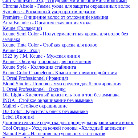
Curl Manifesto - Уход за кудрявыми и вьющимися волосами
Chroma Absolu - Гамма ухода для защиты окрашенных волос
Symbiose - Роскошный уход против перхоти
Premiere - Очищение волос от отложений кальция
Aura Botanica - Органическая линия ухода
Keune (Голландия)
Keune Semi Color - Полуперманентная краска для волос без
аммиака
Keune Tinta Color - Стойкая краска для волос
Keune Care - Уход
1922 by J.M. Keune - Мужская линия
Keune - Оксиды, порошки для осветления
Keune Style - Коллекция стайлинга
Keune Color Chameleon - Красители прямого действия
L'Oreal Professionnel (Франция)
Blond Studio - Полная гамма средств для блондирования
L'Oreal Professionnel - Оксиды
Dia Light - Кислотный краситель тон в тон без аммиака
INOA - Стойкое окрашивание без аммиака
Majirel - Стойкое окрашивание
Dia Color - Краситель-блеск без аммиака
Lebel (Япония)
Дополнительные средства для процедуры окрашивания волос
Cool Orange - Уход за кожей головы «Холодный апельсин»
Natural Hair - На основе натуральных экстрактов