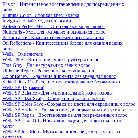
Fusion - Интенсивное восстановление для поврежденных
волос
Illumina Color - Стойкая крем-краска
Invigo - Новый уход за волосами
Koleston Perfect Me + - Стойкая краска для волос
Nutricurls - Уход для кудрявых и вьющихся волос
Performance - Классика современного стайлинга
Oil Reflections - Квинтэссенция блеска для сияния ваших
волос
Wella - Окислители
Wella°Plex - Восстановление структуры волос
True Grey - Для натуральных седых волос
Ultimate Repair - Роскошное восстановление
Color Renew - Удаление пигмента без вреда для волос
Shinefinity - Стойкое цветное глазирование без аммиака
Wella SP (Германия)
Wella SP Balance - Для чувствительной кожи головы
Wella SP Clear Scalp - Очищение против перхоти
Wella SP Color Save - Сохранение цвета для окрашенных волос
Wella SP Hydrate - Увлажнение для нормальных и сухих волос
Wella SP Repair - Восстановление для поврежденных волос
Wella SP Luxe Oil - Новая коллекция для защиты кератина
волос
Wella SP Just Men - Мужская линия средств для ухода за
волосами