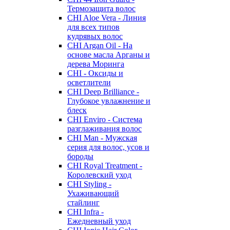
Термозащита волос
CHI Aloe Vera - Линия
для всех типов
кудрявых волос
CHI Argan Oil - На
основе масла Арганы и
дерева Моринга
CHI - Оксиды и
осветлители
CHI Deep Brilliance -
Глубокое увлажнение и
блеск
CHI Enviro - Система
разглаживания волос
CHI Man - Мужская
серия для волос, усов и
бороды
CHI Royal Treatment -
Королевский уход
CHI Styling -
Ухаживающий
стайлинг
CHI Infra -
Ежедневный уход