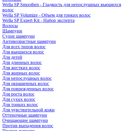
Wella SP Smoothen - Гладкость для непослушных вьющихся
волос
Wella SP Volumize - Объем для тонких волос
Wella SP Expert Kit - Набор эксперта
Волосы
Шампуни
Сухие шампуни
Антивозрастные шампуни
Для всех типов волос
Для вьющихся волос
Для детей
Для длинных волос
Для жестких волос
Для жирных волос
Для непослушных волос
Для окрашенных волос
Для поврежденных волос
Для роста волос
Для сухих волос
Для тонких волос
Для чувствительной кожи
Оттеночные шампуни
Очищающие шампуни
Против выпадения волос
Против перхоти