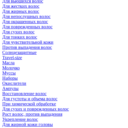
Для вьющихся волос
Для жестких волос
Для жирных волос
Для непослушных волос
Для окрашенных волос
Для поврежденных волос
Для сухих волос
Для тонких волос
Для чувствительной кожи
Против выпадения волос
Солнцезащитные
Travel-size
Масла
Молочко
Муссы
Наборы
Окислители
Ампулы
Восстановление волос
Для густоты и объема волос
При химической обработке
Для сухих и поврежденных волос
Рост волос, против выпадения
Укрепление волос
Для жирной кожи головы