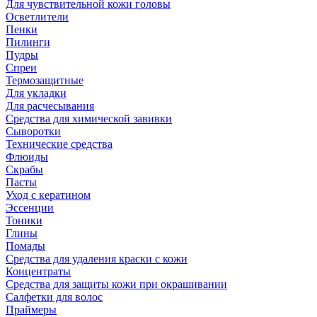
Для чувствительной кожи головы
Осветлители
Пенки
Пилинги
Пудры
Спреи
Термозащитные
Для укладки
Для расчесывания
Средства для химической завивки
Сыворотки
Технические средства
Флюиды
Скрабы
Пасты
Уход с кератином
Эссенции
Тоники
Глины
Помады
Средства для удаления краски с кожи
Концентраты
Средства для защиты кожи при окрашивании
Салфетки для волос
Праймеры