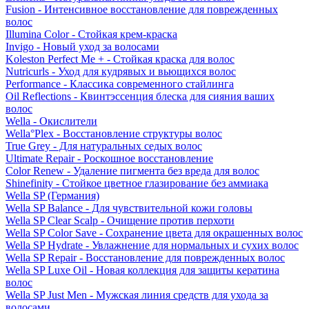
Fusion - Интенсивное восстановление для поврежденных
волос
Illumina Color - Стойкая крем-краска
Invigo - Новый уход за волосами
Koleston Perfect Me + - Стойкая краска для волос
Nutricurls - Уход для кудрявых и вьющихся волос
Performance - Классика современного стайлинга
Oil Reflections - Квинтэссенция блеска для сияния ваших
волос
Wella - Окислители
Wella°Plex - Восстановление структуры волос
True Grey - Для натуральных седых волос
Ultimate Repair - Роскошное восстановление
Color Renew - Удаление пигмента без вреда для волос
Shinefinity - Стойкое цветное глазирование без аммиака
Wella SP (Германия)
Wella SP Balance - Для чувствительной кожи головы
Wella SP Clear Scalp - Очищение против перхоти
Wella SP Color Save - Сохранение цвета для окрашенных волос
Wella SP Hydrate - Увлажнение для нормальных и сухих волос
Wella SP Repair - Восстановление для поврежденных волос
Wella SP Luxe Oil - Новая коллекция для защиты кератина
волос
Wella SP Just Men - Мужская линия средств для ухода за
волосами