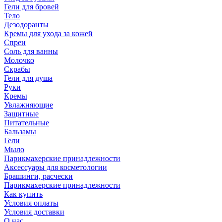
Гели для бровей
Тело
Дезодоранты
Кремы для ухода за кожей
Спреи
Соль для ванны
Молочко
Скрабы
Гели для душа
Руки
Кремы
Увлажняющие
Защитные
Питательные
Бальзамы
Гели
Мыло
Парикмахерские принадлежности
Аксессуары для косметологии
Брашинги, расчески
Парикмахерские принадлежности
Как купить
Условия оплаты
Условия доставки
О нас