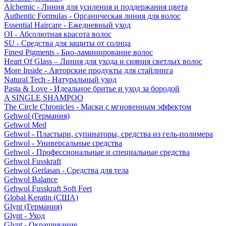
Alchemic - Линия для усиления и поддержания цвета
Authentic Formulas - Органическая линия для волос
Essential Haircare - Eжедневный уход
OI - Абсолютная красота волос
SU - Средства для защиты от солнца
Finest Pigments - Био-ламинирование волос
Heart Of Glass – Линия для ухода и сияния светлых волос
More Inside - Авторские продукты для стайлинга
Natural Tech - Натуральный уход
Pasta & Love - Идеальное бритье и уход за бородой
A SINGLE SHAMPOO
The Circle Chronicles - Маски с мгновенным эффектом
Gehwol (Германия)
Gehwol Med
Gehwol - Пластыри, супинаторы, средства из гель-полимера
Gehwol - Универсальные средства
Gehwol - Профессиональные и специальные средства
Gehwol Fusskraft
Gehwol Gerlasan - Средства для тела
Gehwol Balance
Gehwol Fusskraft Soft Feet
Global Keratin (США)
Glynt (Германия)
Glynt - Уход
Glynt - Окрашивание