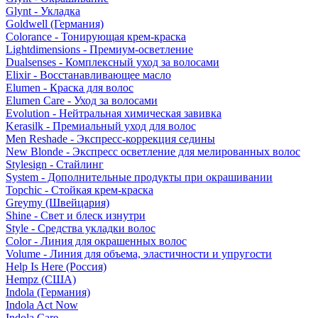
Glynt - Укладка
Goldwell (Германия)
Colorance - Тонирующая крем-краска
Lightdimensions - Премиум-осветление
Dualsenses - Комплексный уход за волосами
Elixir - Восстанавливающее масло
Elumen - Краска для волос
Elumen Care - Уход за волосами
Evolution - Нейтральная химическая завивка
Kerasilk - Премиальный уход для волос
Men Reshade - Экспресс-коррекция седины
New Blonde - Экспресс осветление для мелированных волос
Stylesign - Стайлинг
System - Дополнительные продукты при окрашивании
Topchic - Стойкая крем-краска
Greymy (Швейцария)
Shine - Свет и блеск изнутри
Style - Средства укладки волос
Color - Линия для окрашенных волос
Volume - Линия для объема, эластичности и упругости
Help Is Here (Россия)
Hempz (США)
Indola (Германия)
Indola Act Now
Indola Care