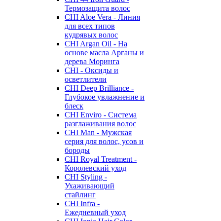
Термозащита волос
CHI Aloe Vera - Линия
для всех типов
кудрявых волос
CHI Argan Oil - На
основе масла Арганы и
дерева Моринга
CHI - Оксиды и
осветлители
CHI Deep Brilliance -
Глубокое увлажнение и
блеск
CHI Enviro - Система
разглаживания волос
CHI Man - Мужская
серия для волос, усов и
бороды
CHI Royal Treatment -
Королевский уход
CHI Styling -
Ухаживающий
стайлинг
CHI Infra -
Ежедневный уход