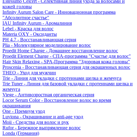
Estessimo Celcert - Селективная линия ухода за волосами и
кожей головы
Infinity Aurum Salon Care - Инновационная программа
"Абсолютное счастье"
IAU Infinity Aurum - Аромалиния
Lebel - Краска для волос
Materia OXY - Оксиданты
PH 4.7 - Восстанавливающая серия
Plia - Молекулярное моделирование волос
Proedit Home Charge - Домашнее восстановление волос
Proedit Element Charge - СПА-программа "Счастье для волос"
Hair Skin Relaxing - SPA-Программа "Здоровая кожа головы"
Proscenia - Восстанавливающая серия для окрашенных волос
THEO - Уход для мужчин
Trie - Линия для укладки с протеинами шелка и жемчуга
Trie Tuner - Линия для базовой укладки с протеинами шелка и
жемчуга
Viege - Антивозростная органическая серия
Locor Serum Color - Восстановление волос во время
окрашивания
One - Премиум уход
Luviona - Окрашивание и anti-age уход
Moii - Средства для волос и рук
Rufor - Бережное выпрямление волос
Londa (Германия)