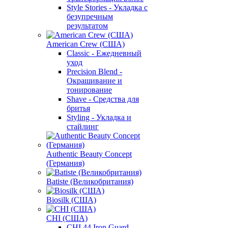
Style Stories - Укладка с
безупречным
результатом
American Crew (США)
Classic - Ежедневный
уход
Precision Blend -
Окрашивание и
тонирование
Shave - Средства для
бритья
Styling - Укладка и
стайлинг
Authentic Beauty Concept
(Германия)
Batiste (Великобритания)
Biosilk (США)
CHI (США)
CHI 44 Iron Guard -