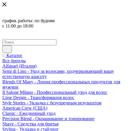
график работы:
по будням
с 11:00 до 18:00
Каталог
Все бренды
Alfaparf (Италия)
Semi di Lino - Уход за волосами, подчеркивающий вашу
естественную красоту
Blends Of Many - Линия профессиональных продуктов для
мужчин
Il Salone Milano - Профессиональный уход для волос
Lisse Design - Трансформация волос
Style Stories - Укладка с безупречным результатом
American Crew (США)
Classic - Ежедневный уход
Precision Blend - Окрашивание и тонирование
Shave - Средства для бритья
Styling - Укладка и стайлинг