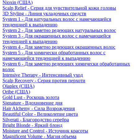
Nioxin (США)
Scalp Relief - Серия для чувствительной кожи головы
3D Styling - Линия укладочных средств
System 1 - Для натуральных волос с намечающейся
тенденцией к выпадению
System 2 - Для заметно редеющих натуральных волос
System 3 - Для окрашенных волос с намечающейся
тенденцией к выпадению
System 4 - Для заметно редеющих окрашенных волос
System 5 - Для химически обработанных волос с
намечающейся тенденцией к выпадению
System 6 - Для заметно редеющих химически обработанных
волос
Intensive Therapy - Интенсивный уход
Scalp Recovery - Серия против перхоти
Olaplex (США)
Oribe (США)
Gold Lust - Роскошь золота
Signature - Вдохновение дня
Hair Alchemy - Сила Возрождения
Beautiful Color - Великолепие цвета
Silverati - Благородство серебра
Bright Blonde - Яркий блонд
Moisture and Control - Источник красоты
Magnificent Volume - Магия объема