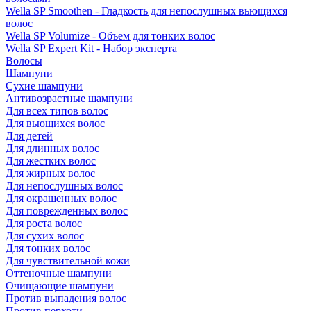
Wella SP Smoothen - Гладкость для непослушных вьющихся
волос
Wella SP Volumize - Объем для тонких волос
Wella SP Expert Kit - Набор эксперта
Волосы
Шампуни
Сухие шампуни
Антивозрастные шампуни
Для всех типов волос
Для вьющихся волос
Для детей
Для длинных волос
Для жестких волос
Для жирных волос
Для непослушных волос
Для окрашенных волос
Для поврежденных волос
Для роста волос
Для сухих волос
Для тонких волос
Для чувствительной кожи
Оттеночные шампуни
Очищающие шампуни
Против выпадения волос
Против перхоти