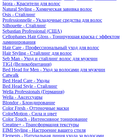
Igora - Красители для волос
Natural Styling - Химическая завивка волос
Osis - Стайлинг
Professionnelle - Укладочные средства для волос
Silhouette - Стайлинг
Sebastian Professional (США)
Cellophanes Hair Gloss - Тонирующая краска с эффектом
ламинирования
Hair Care - Профессиональный уход для волос
Hair Styling - Стайлинг для волос
Seb Man - Уход и стайлинг волос для мужчин
TIGI (Великобритания)
Bed Head for Men - Уход за волосами для мужчин
Catwalk
Bed Head Care - Уходы
Bed Head Style - Стайлинг
Wella Professionals (Германия)
Wella - Аксессуары
Blondor - Блондирование
Color Fresh - Оттеночные маски
ColorMotion - Сила и цвет
Color Touch - Интенсивное тонирование
Creatine+ - Трансформация текстуры
EIMI Styling - Настроение вашего стиля
Elements - Натуральная линия ухода за волосами