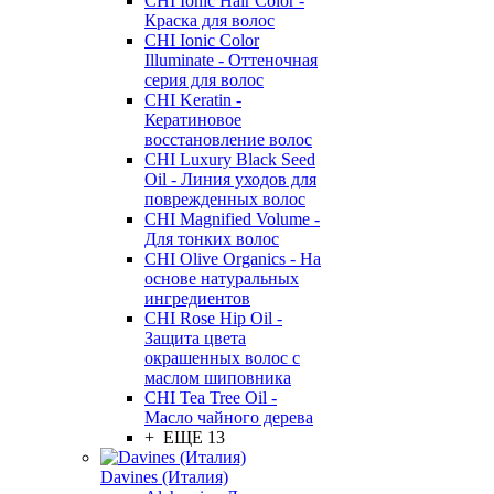
CHI Ionic Hair Color -
Краска для волос
CHI Ionic Color
Illuminate - Оттеночная
серия для волос
CHI Keratin -
Кератиновое
восстановление волос
CHI Luxury Black Seed
Oil - Линия уходов для
поврежденных волос
CHI Magnified Volume -
Для тонких волос
CHI Olive Organics - На
основе натуральных
ингредиентов
CHI Rose Hip Oil -
Защита цвета
окрашенных волос с
маслом шиповника
CHI Tea Tree Oil -
Масло чайного дерева
+ ЕЩЕ 13
Davines (Италия)