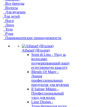
Все бренды
Волосы
Для мужчин
Для детей
Ноги
Лицо
Тело
Руки
Парикмахерские принадлежности
Alfaparf (Италия)
Semi di Lino - Уход за
волосами,
подчеркивающий вашу
естественную красоту
Blends Of Many -
Линия
профессиональных
продуктов для мужчин
Il Salone Milano -
Профессиональный
уход для волос
Lisse Design -
Трансформация волос