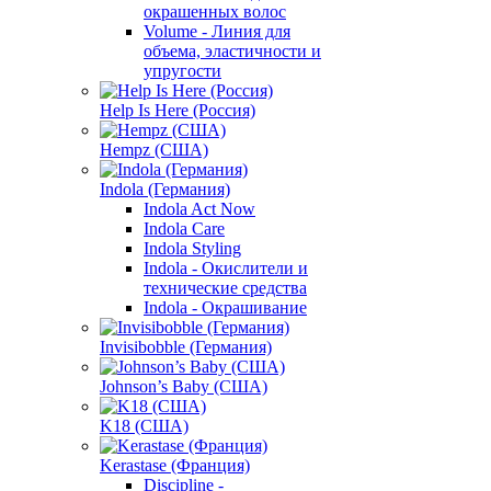
окрашенных волос
Volume - Линия для
объема, эластичности и
упругости
Help Is Here (Россия)
Hempz (США)
Indola (Германия)
Indola Act Now
Indola Care
Indola Styling
Indola - Окислители и
технические средства
Indola - Окрашивание
Invisibobble (Германия)
Johnson’s Baby (США)
K18 (США)
Kerastase (Франция)
Discipline -