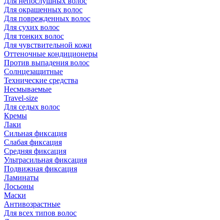
Для непослушных волос
Для окрашенных волос
Для поврежденных волос
Для сухих волос
Для тонких волос
Для чувствительной кожи
Оттеночные кондиционеры
Против выпадения волос
Солнцезащитные
Технические средства
Несмываемые
Travel-size
Для седых волос
Кремы
Лаки
Сильная фиксация
Слабая фиксация
Средняя фиксация
Ультрасильная фиксация
Подвижная фиксация
Ламинаты
Лосьоны
Маски
Антивозрастные
Для всех типов волос