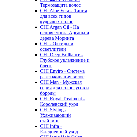
Термозащита волос
CHI Aloe Vera - Линия
для всех типов
кудрявых волос
CHI Argan Oil - На
основе масла Арганы и
дерева Моринга
CHI - Оксиды и
осветлители
CHI Deep Brilliance -
Глубокое увлажнение и
блеск
CHI Enviro - Система
разглаживания волос
CHI Man - Мужская
серия для волос, усов и
бороды
CHI Royal Treatment -
Королевский уход
CHI Styling -
Ухаживающий
стайлинг
CHI Infra -
Ежедневный уход