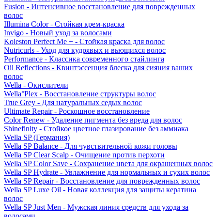
Fusion - Интенсивное восстановление для поврежденных
волос
Illumina Color - Стойкая крем-краска
Invigo - Новый уход за волосами
Koleston Perfect Me + - Стойкая краска для волос
Nutricurls - Уход для кудрявых и вьющихся волос
Performance - Классика современного стайлинга
Oil Reflections - Квинтэссенция блеска для сияния ваших
волос
Wella - Окислители
Wella°Plex - Восстановление структуры волос
True Grey - Для натуральных седых волос
Ultimate Repair - Роскошное восстановление
Color Renew - Удаление пигмента без вреда для волос
Shinefinity - Стойкое цветное глазирование без аммиака
Wella SP (Германия)
Wella SP Balance - Для чувствительной кожи головы
Wella SP Clear Scalp - Очищение против перхоти
Wella SP Color Save - Сохранение цвета для окрашенных волос
Wella SP Hydrate - Увлажнение для нормальных и сухих волос
Wella SP Repair - Восстановление для поврежденных волос
Wella SP Luxe Oil - Новая коллекция для защиты кератина
волос
Wella SP Just Men - Мужская линия средств для ухода за
волосами