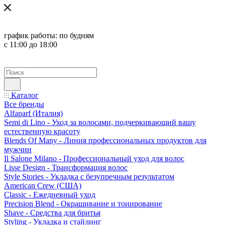
график работы:
по будням
с 11:00 до 18:00
Каталог
Все бренды
Alfaparf (Италия)
Semi di Lino - Уход за волосами, подчеркивающий вашу
естественную красоту
Blends Of Many - Линия профессиональных продуктов для
мужчин
Il Salone Milano - Профессиональный уход для волос
Lisse Design - Трансформация волос
Style Stories - Укладка с безупречным результатом
American Crew (США)
Classic - Ежедневный уход
Precision Blend - Окрашивание и тонирование
Shave - Средства для бритья
Styling - Укладка и стайлинг