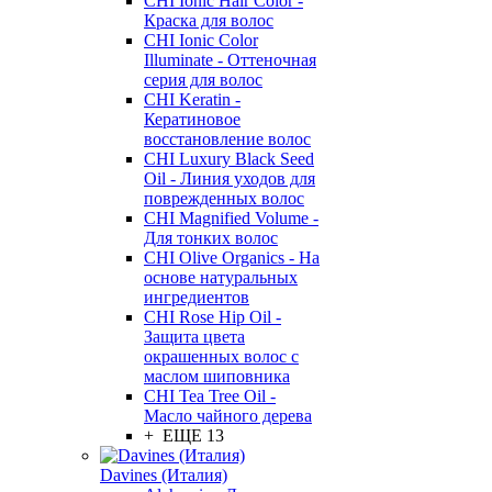
CHI Ionic Hair Color -
Краска для волос
CHI Ionic Color
Illuminate - Оттеночная
серия для волос
CHI Keratin -
Кератиновое
восстановление волос
CHI Luxury Black Seed
Oil - Линия уходов для
поврежденных волос
CHI Magnified Volume -
Для тонких волос
CHI Olive Organics - На
основе натуральных
ингредиентов
CHI Rose Hip Oil -
Защита цвета
окрашенных волос с
маслом шиповника
CHI Tea Tree Oil -
Масло чайного дерева
+ ЕЩЕ 13
Davines (Италия)