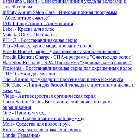
Estessimo Celcert - Селективная линия ухода за волосами и
кожей головы
Infinity Aurum Salon Care - Инновационная программа
"Абсолютное счастье"
IAU Infinity Aurum - Аромалиния
Lebel - Краска для волос
Materia OXY - Оксиданты
PH 4.7 - Восстанавливающая серия
Plia - Молекулярное моделирование волос
Proedit Home Charge - Домашнее восстановление волос
Proedit Element Charge - СПА-программа "Счастье для волос"
Hair Skin Relaxing - SPA-Программа "Здоровая кожа головы"
Proscenia - Восстанавливающая серия для окрашенных волос
THEO - Уход для мужчин
Trie - Линия для укладки с протеинами шелка и жемчуга
Trie Tuner - Линия для базовой укладки с протеинами шелка и
жемчуга
Viege - Антивозростная органическая серия
Locor Serum Color - Восстановление волос во время
окрашивания
One - Премиум уход
Luviona - Окрашивание и anti-age уход
Moii - Средства для волос и рук
Rufor - Бережное выпрямление волос
Londa (Германия)