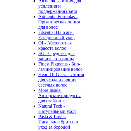
Alchemic - Линия для
усиления и
поддержания цвета
Authentic Formulas -
Органическая линия
для волос
Essential Haircare -
Eжедневный уход
OI - Абсолютная
красота волос
SU - Средства для
защиты от солнца
Finest Pigments - Био-
ламинирование волос
Heart Of Glass – Линия
для ухода и сияния
светлых волос
More Inside -
Авторские продукты
для стайлинга
Natural Tech -
Натуральный уход
Pasta & Love -
Идеальное бритье и
уход за бородой