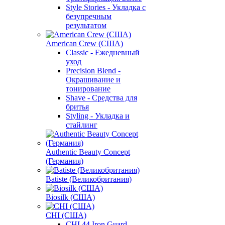
Style Stories - Укладка с
безупречным
результатом
American Crew (США)
Classic - Ежедневный
уход
Precision Blend -
Окрашивание и
тонирование
Shave - Средства для
бритья
Styling - Укладка и
стайлинг
Authentic Beauty Concept
(Германия)
Batiste (Великобритания)
Biosilk (США)
CHI (США)
CHI 44 Iron Guard -