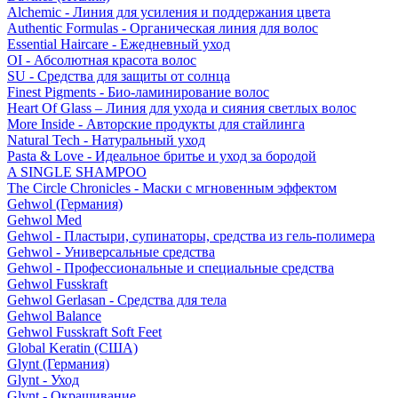
Alchemic - Линия для усиления и поддержания цвета
Authentic Formulas - Органическая линия для волос
Essential Haircare - Eжедневный уход
OI - Абсолютная красота волос
SU - Средства для защиты от солнца
Finest Pigments - Био-ламинирование волос
Heart Of Glass – Линия для ухода и сияния светлых волос
More Inside - Авторские продукты для стайлинга
Natural Tech - Натуральный уход
Pasta & Love - Идеальное бритье и уход за бородой
A SINGLE SHAMPOO
The Circle Chronicles - Маски с мгновенным эффектом
Gehwol (Германия)
Gehwol Med
Gehwol - Пластыри, супинаторы, средства из гель-полимера
Gehwol - Универсальные средства
Gehwol - Профессиональные и специальные средства
Gehwol Fusskraft
Gehwol Gerlasan - Средства для тела
Gehwol Balance
Gehwol Fusskraft Soft Feet
Global Keratin (США)
Glynt (Германия)
Glynt - Уход
Glynt - Окрашивание