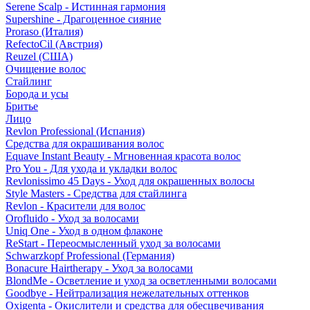
Serene Scalp - Истинная гармония
Supershine - Драгоценное сияние
Proraso (Италия)
RefectoCil (Австрия)
Reuzel (США)
Очищение волос
Стайлинг
Борода и усы
Бритье
Лицо
Revlon Professional (Испания)
Средства для окрашивания волос
Equave Instant Beauty - Мгновенная красота волос
Pro You - Для ухода и укладки волос
Revlonissimo 45 Days - Уход для окрашенных волосы
Style Masters - Средства для стайлинга
Revlon - Красители для волос
Orofluido - Уход за волосами
Uniq One - Уход в одном флаконе
ReStart - Переосмысленный уход за волосами
Schwarzkopf Professional (Германия)
Bonacure Hairtherapy - Уход за волосами
BlondMe - Осветление и уход за осветленными волосами
Goodbye - Нейтрализация нежелательных оттенков
Oxigenta - Окислители и средства для обесцвечивания