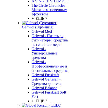
A SINGLE SHAMPOO
The Circle Chronicles -
Маски с мгновенным
эффектом
+ ЕЩЕ 7
Gehwol (Германия)
Gehwol Med
Gehwol - Пластыри,
супинаторы, средства
из гель-полимера
Gehwol -
Универсальные
средства
Gehwol -
Профессиональные и
специальные средства
Gehwol Fusskraft
Gehwol Gerlasan -
Средства для тела
Gehwol Balance
Gehwol Fusskraft Soft
Feet
+ ЕЩЕ 3