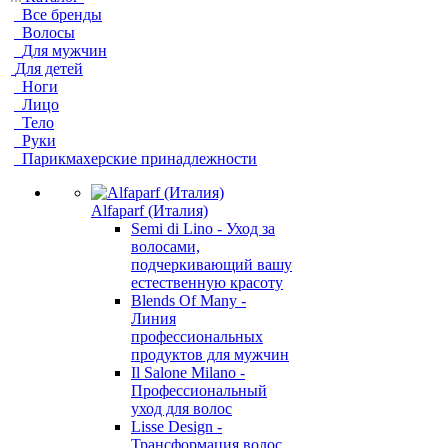
Все бренды
Волосы
Для мужчин
Для детей
Ноги
Лицо
Тело
Руки
Парикмахерские принадлежности
Alfaparf (Италия)
Semi di Lino - Уход за
волосами,
подчеркивающий вашу
естественную красоту
Blends Of Many -
Линия
профессиональных
продуктов для мужчин
Il Salone Milano -
Профессиональный
уход для волос
Lisse Design -
Трансформация волос