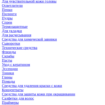
Для чувствительной кожи головы
Осветлители
Пенки
Пилинги
Пудры
Спреи
Термозащитные
Для укладки
Для расчесывания
Средства для химической завивки
Сыворотки
Технические средства
Флюиды
Скрабы
Пасты
Уход с кератином
Эссенции
Тоники
Глины
Помады
Средства для удаления краски с кожи
Концентраты
Средства для защиты кожи при окрашивании
Салфетки для волос
Праймеры