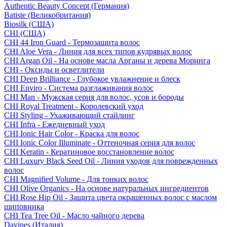
Authentic Beauty Concept (Германия)
Batiste (Великобритания)
Biosilk (США)
CHI (США)
CHI 44 Iron Guard - Термозащита волос
CHI Aloe Vera - Линия для всех типов кудрявых волос
CHI Argan Oil - На основе масла Арганы и дерева Моринга
CHI - Оксиды и осветлители
CHI Deep Brilliance - Глубокое увлажнение и блеск
CHI Enviro - Система разглаживания волос
CHI Man - Мужская серия для волос, усов и бороды
CHI Royal Treatment - Королевский уход
CHI Styling - Ухаживающий стайлинг
CHI Infra - Ежедневный уход
CHI Ionic Hair Color - Краска для волос
CHI Ionic Color Illuminate - Оттеночная серия для волос
CHI Keratin - Кератиновое восстановление волос
CHI Luxury Black Seed Oil - Линия уходов для поврежденных
волос
CHI Magnified Volume - Для тонких волос
CHI Olive Organics - На основе натуральных ингредиентов
CHI Rose Hip Oil - Защита цвета окрашенных волос с маслом
шиповника
CHI Tea Tree Oil - Масло чайного дерева
Davines (Италия)