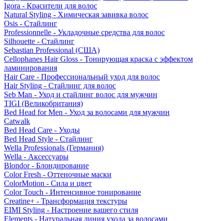
Igora - Красители для волос
Natural Styling - Химическая завивка волос
Osis - Стайлинг
Professionnelle - Укладочные средства для волос
Silhouette - Стайлинг
Sebastian Professional (США)
Cellophanes Hair Gloss - Тонирующая краска с эффектом
ламинирования
Hair Care - Профессиональный уход для волос
Hair Styling - Стайлинг для волос
Seb Man - Уход и стайлинг волос для мужчин
TIGI (Великобритания)
Bed Head for Men - Уход за волосами для мужчин
Catwalk
Bed Head Care - Уходы
Bed Head Style - Стайлинг
Wella Professionals (Германия)
Wella - Аксессуары
Blondor - Блондирование
Color Fresh - Оттеночные маски
ColorMotion - Сила и цвет
Color Touch - Интенсивное тонирование
Creatine+ - Трансформация текстуры
EIMI Styling - Настроение вашего стиля
Elements - Натуральная линия ухода за волосами