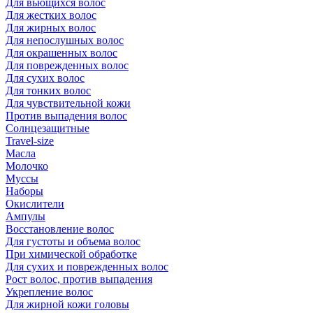
Для вьющихся волос
Для жестких волос
Для жирных волос
Для непослушных волос
Для окрашенных волос
Для поврежденных волос
Для сухих волос
Для тонких волос
Для чувствительной кожи
Против выпадения волос
Солнцезащитные
Travel-size
Масла
Молочко
Муссы
Наборы
Окислители
Ампулы
Восстановление волос
Для густоты и объема волос
При химической обработке
Для сухих и поврежденных волос
Рост волос, против выпадения
Укрепление волос
Для жирной кожи головы