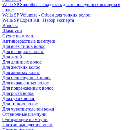
Wella SP Smoothen - Гладкость для непослушных вьющихся
волос
Wella SP Volumize - Объем для тонких волос
Wella SP Expert Kit - Набор эксперта
Волосы
Шампуни
Сухие шампуни
Антивозрастные шампуни
Для всех типов волос
Для вьющихся волос
Для детей
Для длинных волос
Для жестких волос
Для жирных волос
Для непослушных волос
Для окрашенных волос
Для поврежденных волос
Для роста волос
Для сухих волос
Для тонких волос
Для чувствительной кожи
Оттеночные шампуни
Очищающие шампуни
Против выпадения волос
Против перхоти