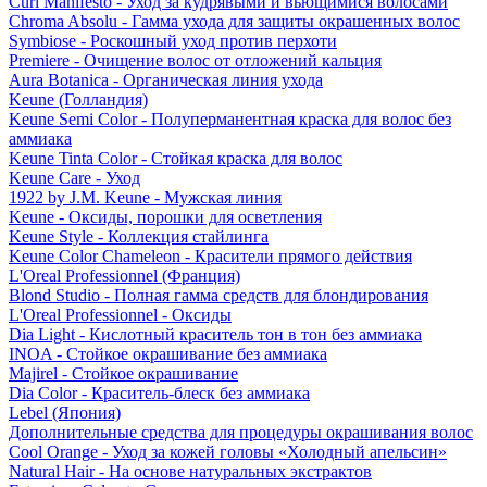
Curl Manifesto - Уход за кудрявыми и вьющимися волосами
Chroma Absolu - Гамма ухода для защиты окрашенных волос
Symbiose - Роскошный уход против перхоти
Premiere - Очищение волос от отложений кальция
Aura Botanica - Органическая линия ухода
Keune (Голландия)
Keune Semi Color - Полуперманентная краска для волос без
аммиака
Keune Tinta Color - Стойкая краска для волос
Keune Care - Уход
1922 by J.M. Keune - Мужская линия
Keune - Оксиды, порошки для осветления
Keune Style - Коллекция стайлинга
Keune Color Chameleon - Красители прямого действия
L'Oreal Professionnel (Франция)
Blond Studio - Полная гамма средств для блондирования
L'Oreal Professionnel - Оксиды
Dia Light - Кислотный краситель тон в тон без аммиака
INOA - Стойкое окрашивание без аммиака
Majirel - Стойкое окрашивание
Dia Color - Краситель-блеск без аммиака
Lebel (Япония)
Дополнительные средства для процедуры окрашивания волос
Cool Orange - Уход за кожей головы «Холодный апельсин»
Natural Hair - На основе натуральных экстрактов