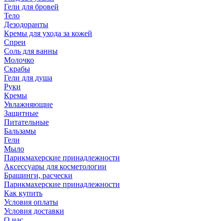
Гели для бровей
Тело
Дезодоранты
Кремы для ухода за кожей
Спреи
Соль для ванны
Молочко
Скрабы
Гели для душа
Руки
Кремы
Увлажняющие
Защитные
Питательные
Бальзамы
Гели
Мыло
Парикмахерские принадлежности
Аксессуары для косметологии
Брашинги, расчески
Парикмахерские принадлежности
Как купить
Условия оплаты
Условия доставки
О нас