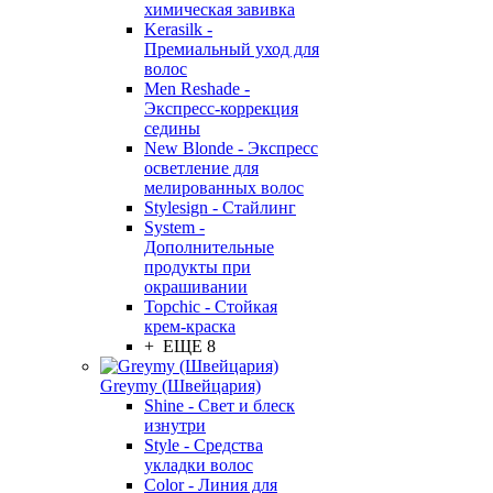
химическая завивка
Kerasilk -
Премиальный уход для
волос
Men Reshade -
Экспресс-коррекция
седины
New Blonde - Экспресс
осветление для
мелированных волос
Stylesign - Стайлинг
System -
Дополнительные
продукты при
окрашивании
Topchic - Стойкая
крем-краска
+ ЕЩЕ 8
Greymy (Швейцария)
Shine - Свет и блеск
изнутри
Style - Средства
укладки волос
Color - Линия для