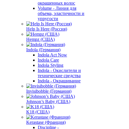
окрашенных волос
Volume - Линия для
объема, эластичности и
упругости
Help Is Here (Россия)
Hempz (США)
Indola (Германия)
Indola Act Now
Indola Care
Indola Styling
Indola - Окислители и
технические средства
Indola - Окрашивание
Invisibobble (Германия)
Johnson’s Baby (США)
K18 (США)
Kerastase (Франция)
Discipline -