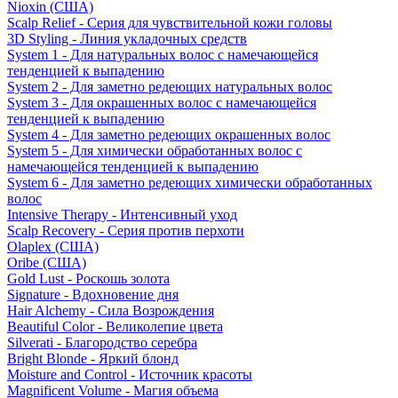
Nioxin (США)
Scalp Relief - Серия для чувствительной кожи головы
3D Styling - Линия укладочных средств
System 1 - Для натуральных волос с намечающейся
тенденцией к выпадению
System 2 - Для заметно редеющих натуральных волос
System 3 - Для окрашенных волос с намечающейся
тенденцией к выпадению
System 4 - Для заметно редеющих окрашенных волос
System 5 - Для химически обработанных волос с
намечающейся тенденцией к выпадению
System 6 - Для заметно редеющих химически обработанных
волос
Intensive Therapy - Интенсивный уход
Scalp Recovery - Серия против перхоти
Olaplex (США)
Oribe (США)
Gold Lust - Роскошь золота
Signature - Вдохновение дня
Hair Alchemy - Сила Возрождения
Beautiful Color - Великолепие цвета
Silverati - Благородство серебра
Bright Blonde - Яркий блонд
Moisture and Control - Источник красоты
Magnificent Volume - Магия объема