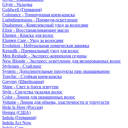
Glynt - Укладка
Goldwell (Германия)
Colorance - Тонирующая крем-краска
Lightdimensions - Премиум-осветление
Dualsenses - Комплексный уход за волосами
Elixir - Восстанавливающее масло
Elumen - Краска для волос
Elumen Care - Уход за волосами
Evolution - Нейтральная химическая завивка
Kerasilk - Премиальный уход для волос
Men Reshade - Экспресс-коррекция седины
New Blonde - Экспресс осветление для мелированных волос
Stylesign - Стайлинг
System - Дополнительные продукты при окрашивании
Topchic - Стойкая крем-краска
Greymy (Швейцария)
Shine - Свет и блеск изнутри
Style - Средства укладки волос
Color - Линия для окрашенных волос
Volume - Линия для объема, эластичности и упругости
Help Is Here (Россия)
Hempz (США)
Indola (Германия)
Indola Act Now
Indola Care