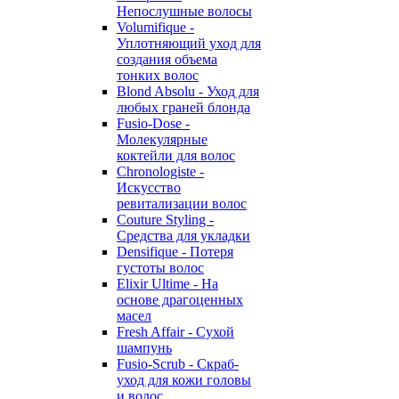
Непослушные волосы
Volumifique -
Уплотняющий уход для
создания объема
тонких волос
Blond Absolu - Уход для
любых граней блонда
Fusio-Dose -
Молекулярные
коктейли для волос
Chronologiste -
Искусство
ревитализации волос
Couture Styling -
Средства для укладки
Densifique - Потеря
густоты волос
Elixir Ultime - На
основе драгоценных
масел
Fresh Affair - Сухой
шампунь
Fusio-Scrub - Скраб-
уход для кожи головы
и волос