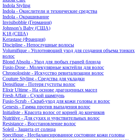
Indola Styling
Indola - Окислители и технические средства
Indola - Окрашивание
Invisibobble (Германия)
Johnson’s Baby (США)
K18 (США)
Kerastase (Франция)
Discipline - Непослушные волосы
Volumifique - Уплотняющий уход для создания объема тонких
волос
Blond Absolu - Уход для любых граней блонда
Fusio-Dose - Молекулярные коктейли для волос
Chronologiste - Искусство ревитализации волос
Couture Styling - Средства для укладки
Densifique - Потеря густоты волос
Elixir Ultime - На основе драгоценных масел
Fresh Affair - Сухой шампунь
Fusio-Scrub - Скраб-уход для кожи головы и волос
Genesis - Гамма против выпадения волос
Initialiste - Красота волос от корней до кончиков
Nutritive - Для сухих и чувствительных волос
Resistance - Восстановление волос
Soleil - Защита от солнца
Specifique - Несбалансированное состояние кожи головы