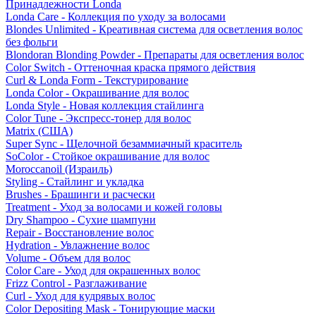
Принадлежности Londa
Londa Care - Коллекция по уходу за волосами
Blondes Unlimited - Креативная система для осветления волос
без фольги
Blondoran Blonding Powder - Препараты для осветления волос
Color Switch - Оттеночная краска прямого действия
Curl & Londa Form - Текстурирование
Londa Color - Окрашивание для волос
Londa Style - Новая коллекция стайлинга
Color Tune - Экспресс-тонер для волос
Matrix (США)
Super Sync - Щелочной безаммиачный краситель
SoColor - Стойкое окрашивание для волос
Moroccanoil (Израиль)
Styling - Стайлинг и укладка
Brushes - Брашинги и расчески
Treatment - Уход за волосами и кожей головы
Dry Shampoo - Сухие шампуни
Repair - Восстановление волос
Hydration - Увлажнение волос
Volume - Объем для волос
Color Care - Уход для окрашенных волос
Frizz Control - Разглаживание
Curl - Уход для кудрявых волос
Color Depositing Mask - Тонирующие маски