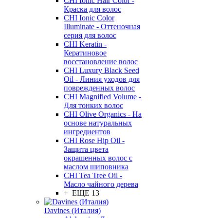
CHI Ionic Hair Color -
Краска для волос
CHI Ionic Color
Illuminate - Оттеночная
серия для волос
CHI Keratin -
Кератиновое
восстановление волос
CHI Luxury Black Seed
Oil - Линия уходов для
поврежденных волос
CHI Magnified Volume -
Для тонких волос
CHI Olive Organics - На
основе натуральных
ингредиентов
CHI Rose Hip Oil -
Защита цвета
окрашенных волос с
маслом шиповника
CHI Tea Tree Oil -
Масло чайного дерева
+ ЕЩЕ 13
Davines (Италия)