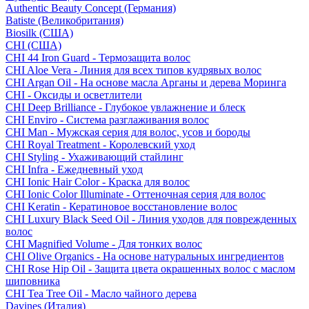
Authentic Beauty Concept (Германия)
Batiste (Великобритания)
Biosilk (США)
CHI (США)
CHI 44 Iron Guard - Термозащита волос
CHI Aloe Vera - Линия для всех типов кудрявых волос
CHI Argan Oil - На основе масла Арганы и дерева Моринга
CHI - Оксиды и осветлители
CHI Deep Brilliance - Глубокое увлажнение и блеск
CHI Enviro - Система разглаживания волос
CHI Man - Мужская серия для волос, усов и бороды
CHI Royal Treatment - Королевский уход
CHI Styling - Ухаживающий стайлинг
CHI Infra - Ежедневный уход
CHI Ionic Hair Color - Краска для волос
CHI Ionic Color Illuminate - Оттеночная серия для волос
CHI Keratin - Кератиновое восстановление волос
CHI Luxury Black Seed Oil - Линия уходов для поврежденных
волос
CHI Magnified Volume - Для тонких волос
CHI Olive Organics - На основе натуральных ингредиентов
CHI Rose Hip Oil - Защита цвета окрашенных волос с маслом
шиповника
CHI Tea Tree Oil - Масло чайного дерева
Davines (Италия)