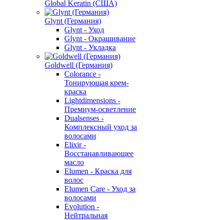
Global Keratin (США)
Glynt (Германия)
Glynt - Уход
Glynt - Окрашивание
Glynt - Укладка
Goldwell (Германия)
Colorance -
Тонирующая крем-
краска
Lightdimensions -
Премиум-осветление
Dualsenses -
Комплексный уход за
волосами
Elixir -
Восстанавливающее
масло
Elumen - Краска для
волос
Elumen Care - Уход за
волосами
Evolution -
Нейтральная