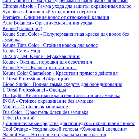
Curl Manifesto - Уход за кудрявыми и вьющимися волосами
Chroma Absolu - Гамма ухода для защиты окрашенных волос
Symbiose - Роскошный уход против перхоти
Premiere - Очищение волос от отложений кальция
Aura Botanica - Органическая линия ухода
Keune (Голландия)
Keune Semi Color - Полуперманентная краска для волос без
аммиака
Keune Tinta Color - Стойкая краска для волос
Keune Care - Уход
1922 by J.M. Keune - Мужская линия
Keune - Оксиды, порошки для осветления
Keune Style - Коллекция стайлинга
Keune Color Chameleon - Красители прямого действия
L'Oreal Professionnel (Франция)
Blond Studio - Полная гамма средств для блондирования
L'Oreal Professionnel - Оксиды
Dia Light - Кислотный краситель тон в тон без аммиака
INOA - Стойкое окрашивание без аммиака
Majirel - Стойкое окрашивание
Dia Color - Краситель-блеск без аммиака
Lebel (Япония)
Дополнительные средства для процедуры окрашивания волос
Cool Orange - Уход за кожей головы «Холодный апельсин»
Natural Hair - На основе натуральных экстрактов