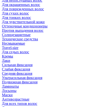
Для непослушных волос
Для окрашенных волос
Для поврежденных волос
Для сухих волос
Для тонких волос
Для чувствительной кожи
Оттеночные кондиционеры
Против выпадения волос
Солнцезащитные
Технические средства
Несмываемые
Travel-size
Для седых волос
Кремы
Лаки
Сильная фиксация
Слабая фиксация
Средняя фиксация
Ультрасильная фиксация
Подвижная фиксация
Ламинаты
Лосьоны
Маски
Антивозрастные
Для всех типов волос