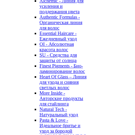
Alchemic - Линия для
усиления и
поддержания цвета
Authentic Formulas -
Органическая линия
для волос
Essential Haircare -
Eжедневный уход
OI - Абсолютная
красота волос
SU - Средства для
защиты от солнца
Finest Pigments - Био-
ламинирование волос
Heart Of Glass – Линия
для ухода и сияния
светлых волос
More Inside -
Авторские продукты
для стайлинга
Natural Tech -
Натуральный уход
Pasta & Love -
Идеальное бритье и
уход за бородой