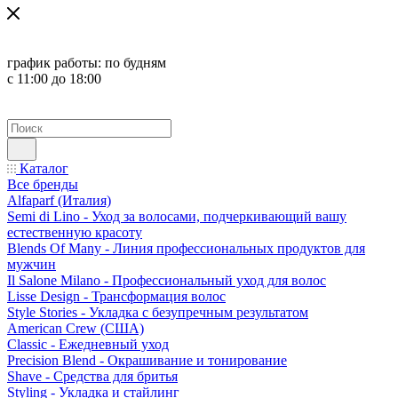
график работы:
по будням
с 11:00 до 18:00
Каталог
Все бренды
Alfaparf (Италия)
Semi di Lino - Уход за волосами, подчеркивающий вашу
естественную красоту
Blends Of Many - Линия профессиональных продуктов для
мужчин
Il Salone Milano - Профессиональный уход для волос
Lisse Design - Трансформация волос
Style Stories - Укладка с безупречным результатом
American Crew (США)
Classic - Ежедневный уход
Precision Blend - Окрашивание и тонирование
Shave - Средства для бритья
Styling - Укладка и стайлинг