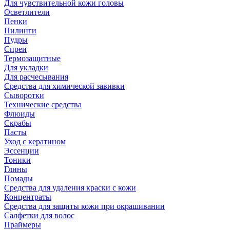
Для чувствительной кожи головы
Осветлители
Пенки
Пилинги
Пудры
Спреи
Термозащитные
Для укладки
Для расчесывания
Средства для химической завивки
Сыворотки
Технические средства
Флюиды
Скрабы
Пасты
Уход с кератином
Эссенции
Тоники
Глины
Помады
Средства для удаления краски с кожи
Концентраты
Средства для защиты кожи при окрашивании
Салфетки для волос
Праймеры