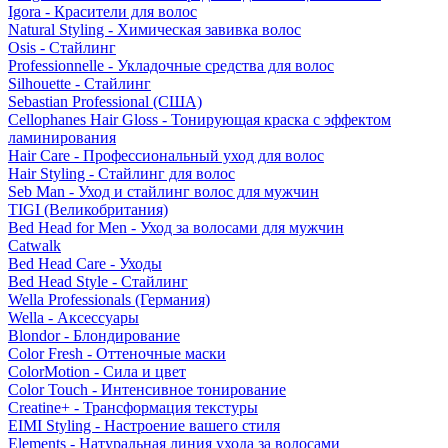
Igora - Красители для волос
Natural Styling - Химическая завивка волос
Osis - Стайлинг
Professionnelle - Укладочные средства для волос
Silhouette - Стайлинг
Sebastian Professional (США)
Cellophanes Hair Gloss - Тонирующая краска с эффектом
ламинирования
Hair Care - Профессиональный уход для волос
Hair Styling - Стайлинг для волос
Seb Man - Уход и стайлинг волос для мужчин
TIGI (Великобритания)
Bed Head for Men - Уход за волосами для мужчин
Catwalk
Bed Head Care - Уходы
Bed Head Style - Стайлинг
Wella Professionals (Германия)
Wella - Аксессуары
Blondor - Блондирование
Color Fresh - Оттеночные маски
ColorMotion - Сила и цвет
Color Touch - Интенсивное тонирование
Creatine+ - Трансформация текстуры
EIMI Styling - Настроение вашего стиля
Elements - Натуральная линия ухода за волосами