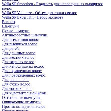
Wella SP Smoothen - Гладкость для непослушных вьющихся
волос
Wella SP Volumize - Объем для тонких волос
Wella SP Expert Kit - Набор эксперта
Волосы
Шампуни
Сухие шампуни
Антивозрастные шампуни
Для всех типов волос
Для вьющихся волос
Для детей
Для длинных волос
Для жестких волос
Для жирных волос
Для непослушных волос
Для окрашенных волос
Для поврежденных волос
Для роста волос
Для сухих волос
Для тонких волос
Для чувствительной кожи
Оттеночные шампуни
Очищающие шампуни
Против выпадения волос
Против перхоти