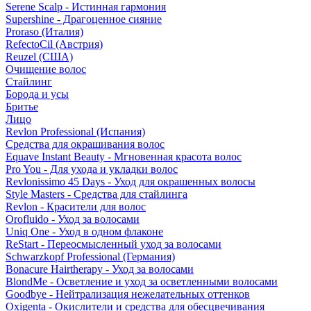
Serene Scalp - Истинная гармония
Supershine - Драгоценное сияние
Proraso (Италия)
RefectoCil (Австрия)
Reuzel (США)
Очищение волос
Стайлинг
Борода и усы
Бритье
Лицо
Revlon Professional (Испания)
Средства для окрашивания волос
Equave Instant Beauty - Мгновенная красота волос
Pro You - Для ухода и укладки волос
Revlonissimo 45 Days - Уход для окрашенных волосы
Style Masters - Средства для стайлинга
Revlon - Красители для волос
Orofluido - Уход за волосами
Uniq One - Уход в одном флаконе
ReStart - Переосмысленный уход за волосами
Schwarzkopf Professional (Германия)
Bonacure Hairtherapy - Уход за волосами
BlondMe - Осветление и уход за осветленными волосами
Goodbye - Нейтрализация нежелательных оттенков
Oxigenta - Окислители и средства для обесцвечивания