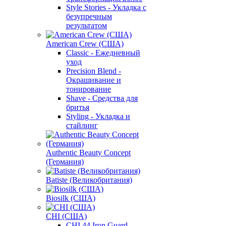
Style Stories - Укладка с
безупречным
результатом
American Crew (США)
Classic - Ежедневный
уход
Precision Blend -
Окрашивание и
тонирование
Shave - Средства для
бритья
Styling - Укладка и
стайлинг
Authentic Beauty Concept
(Германия)
Batiste (Великобритания)
Biosilk (США)
CHI (США)
CHI 44 Iron Guard -