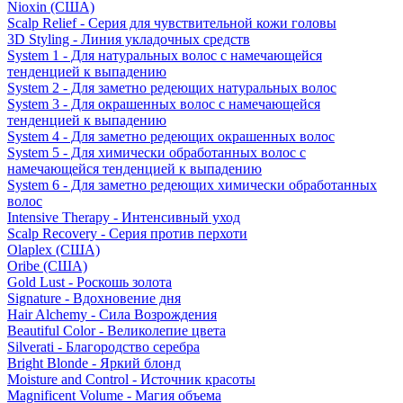
Nioxin (США)
Scalp Relief - Серия для чувствительной кожи головы
3D Styling - Линия укладочных средств
System 1 - Для натуральных волос с намечающейся
тенденцией к выпадению
System 2 - Для заметно редеющих натуральных волос
System 3 - Для окрашенных волос с намечающейся
тенденцией к выпадению
System 4 - Для заметно редеющих окрашенных волос
System 5 - Для химически обработанных волос с
намечающейся тенденцией к выпадению
System 6 - Для заметно редеющих химически обработанных
волос
Intensive Therapy - Интенсивный уход
Scalp Recovery - Серия против перхоти
Olaplex (США)
Oribe (США)
Gold Lust - Роскошь золота
Signature - Вдохновение дня
Hair Alchemy - Сила Возрождения
Beautiful Color - Великолепие цвета
Silverati - Благородство серебра
Bright Blonde - Яркий блонд
Moisture and Control - Источник красоты
Magnificent Volume - Магия объема