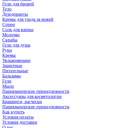
Гели для бровей
Тело
Дезодоранты
Кремы для ухода за кожей
Спреи
Соль для ванны
Молочко
Скрабы
Гели для душа
Руки
Кремы
Увлажняющие
Защитные
Питательные
Бальзамы
Гели
Мыло
Парикмахерские принадлежности
Аксессуары для косметологии
Брашинги, расчески
Парикмахерские принадлежности
Как купить
Условия оплаты
Условия доставки
О нас