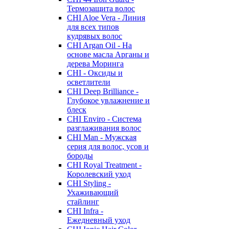
Термозащита волос
CHI Aloe Vera - Линия
для всех типов
кудрявых волос
CHI Argan Oil - На
основе масла Арганы и
дерева Моринга
CHI - Оксиды и
осветлители
CHI Deep Brilliance -
Глубокое увлажнение и
блеск
CHI Enviro - Система
разглаживания волос
CHI Man - Мужская
серия для волос, усов и
бороды
CHI Royal Treatment -
Королевский уход
CHI Styling -
Ухаживающий
стайлинг
CHI Infra -
Ежедневный уход