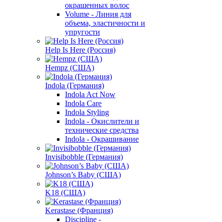
окрашенных волос
Volume - Линия для
объема, эластичности и
упругости
Help Is Here (Россия)
Hempz (США)
Indola (Германия)
Indola Act Now
Indola Care
Indola Styling
Indola - Окислители и
технические средства
Indola - Окрашивание
Invisibobble (Германия)
Johnson’s Baby (США)
K18 (США)
Kerastase (Франция)
Discipline -