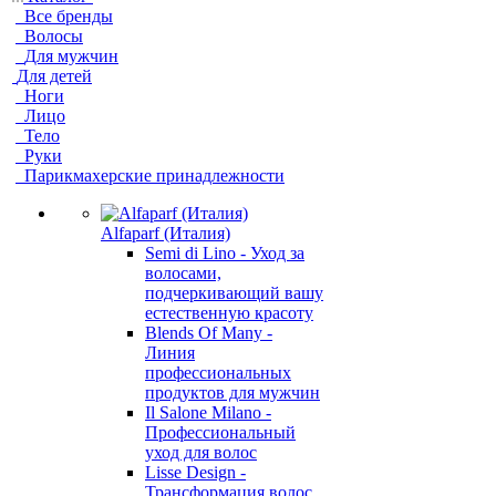
Все бренды
Волосы
Для мужчин
Для детей
Ноги
Лицо
Тело
Руки
Парикмахерские принадлежности
Alfaparf (Италия)
Semi di Lino - Уход за
волосами,
подчеркивающий вашу
естественную красоту
Blends Of Many -
Линия
профессиональных
продуктов для мужчин
Il Salone Milano -
Профессиональный
уход для волос
Lisse Design -
Трансформация волос