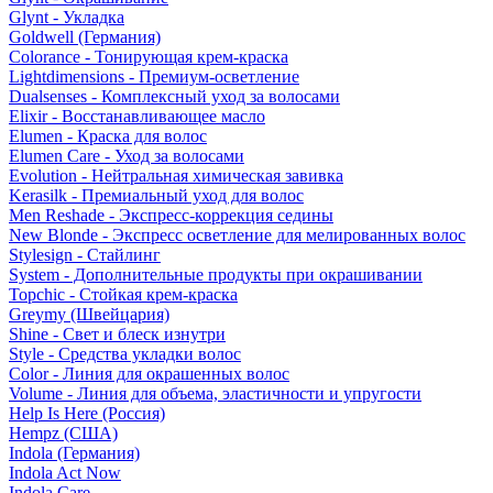
Glynt - Укладка
Goldwell (Германия)
Colorance - Тонирующая крем-краска
Lightdimensions - Премиум-осветление
Dualsenses - Комплексный уход за волосами
Elixir - Восстанавливающее масло
Elumen - Краска для волос
Elumen Care - Уход за волосами
Evolution - Нейтральная химическая завивка
Kerasilk - Премиальный уход для волос
Men Reshade - Экспресс-коррекция седины
New Blonde - Экспресс осветление для мелированных волос
Stylesign - Стайлинг
System - Дополнительные продукты при окрашивании
Topchic - Стойкая крем-краска
Greymy (Швейцария)
Shine - Свет и блеск изнутри
Style - Средства укладки волос
Color - Линия для окрашенных волос
Volume - Линия для объема, эластичности и упругости
Help Is Here (Россия)
Hempz (США)
Indola (Германия)
Indola Act Now
Indola Care