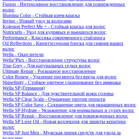
Fusion - Интенсивное восстановление для поврежденных
волос
Illumina Color - Стойкая крем-краска
Invigo - Новый уход за волосами
Koleston Perfect Me + - Стойкая краска для волос
Nutricurls - Уход для кудрявых и вьющихся волос
Performance - Классика современного стайлинга
Oil Reflections - Квинтэссенция блеска для сияния ваших
волос
Wella - Окислители
Wella°Plex - Восстановление структуры волос
True Grey - Для натуральных седых волос
Ultimate Repair - Роскошное восстановление
Color Renew - Удаление пигмента без вреда для волос
Shinefinity - Стойкое цветное глазирование без аммиака
Wella SP (Германия)
Wella SP Balance - Для чувствительной кожи головы
Wella SP Clear Scalp - Очищение против перхоти
Wella SP Color Save - Сохранение цвета для окрашенных волос
Wella SP Hydrate - Увлажнение для нормальных и сухих волос
Wella SP Repair - Восстановление для поврежденных волос
Wella SP Luxe Oil - Новая коллекция для защиты кератина
волос
Wella SP Just Men - Мужская линия средств для ухода за
волосами