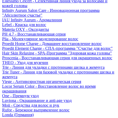
Estessimo Celcert - Селективная линия ухода за волосами и
кожей головы
Infinity Aurum Salon Care - Инновационная программа
"Абсолютное счастье"
IAU Infinity Aurum - Аромалиния
Lebel - Краска для волос
Materia OXY - Оксиданты
PH 4.7 - Восстанавливающая серия
Plia - Молекулярное моделирование волос
Proedit Home Charge - Домашнее восстановление волос
Proedit Element Charge - СПА-программа "Счастье для волос"
Hair Skin Relaxing - SPA-Программа "Здоровая кожа головы"
Proscenia - Восстанавливающая серия для окрашенных волос
THEO - Уход для мужчин
Trie - Линия для укладки с протеинами шелка и жемчуга
Trie Tuner - Линия для базовой укладки с протеинами шелка и
жемчуга
Viege - Антивозростная органическая серия
Locor Serum Color - Восстановление волос во время
окрашивания
One - Премиум уход
Luviona - Окрашивание и anti-age уход
Moii - Средства для волос и рук
Rufor - Бережное выпрямление волос
Londa (Германия)