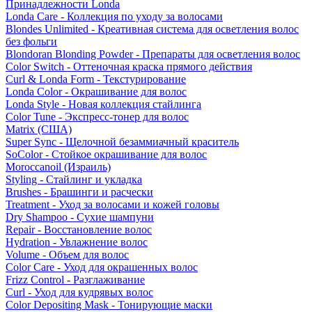
Принадлежности Londa
Londa Care - Коллекция по уходу за волосами
Blondes Unlimited - Креативная система для осветления волос
без фольги
Blondoran Blonding Powder - Препараты для осветления волос
Color Switch - Оттеночная краска прямого действия
Curl & Londa Form - Текстурирование
Londa Color - Окрашивание для волос
Londa Style - Новая коллекция стайлинга
Color Tune - Экспресс-тонер для волос
Matrix (США)
Super Sync - Щелочной безаммиачный краситель
SoColor - Стойкое окрашивание для волос
Moroccanoil (Израиль)
Styling - Стайлинг и укладка
Brushes - Брашинги и расчески
Treatment - Уход за волосами и кожей головы
Dry Shampoo - Сухие шампуни
Repair - Восстановление волос
Hydration - Увлажнение волос
Volume - Объем для волос
Color Care - Уход для окрашенных волос
Frizz Control - Разглаживание
Curl - Уход для кудрявых волос
Color Depositing Mask - Тонирующие маски