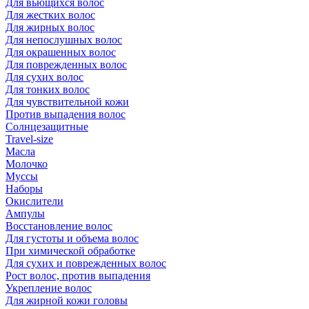
Для вьющихся волос
Для жестких волос
Для жирных волос
Для непослушных волос
Для окрашенных волос
Для поврежденных волос
Для сухих волос
Для тонких волос
Для чувствительной кожи
Против выпадения волос
Солнцезащитные
Travel-size
Масла
Молочко
Муссы
Наборы
Окислители
Ампулы
Восстановление волос
Для густоты и объема волос
При химической обработке
Для сухих и поврежденных волос
Рост волос, против выпадения
Укрепление волос
Для жирной кожи головы