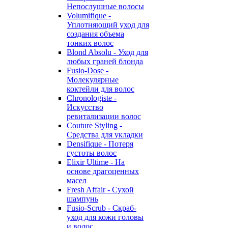
Непослушные волосы
Volumifique -
Уплотняющий уход для
создания объема
тонких волос
Blond Absolu - Уход для
любых граней блонда
Fusio-Dose -
Молекулярные
коктейли для волос
Chronologiste -
Искусство
ревитализации волос
Couture Styling -
Средства для укладки
Densifique - Потеря
густоты волос
Elixir Ultime - На
основе драгоценных
масел
Fresh Affair - Сухой
шампунь
Fusio-Scrub - Скраб-
уход для кожи головы
и волос