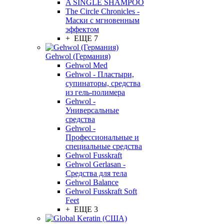
A SINGLE SHAMPOO
The Circle Chronicles -
Маски с мгновенным
эффектом
+ ЕЩЕ 7
Gehwol (Германия)
Gehwol Med
Gehwol - Пластыри,
супинаторы, средства
из гель-полимера
Gehwol -
Универсальные
средства
Gehwol -
Профессиональные и
специальные средства
Gehwol Fusskraft
Gehwol Gerlasan -
Средства для тела
Gehwol Balance
Gehwol Fusskraft Soft
Feet
+ ЕЩЕ 3