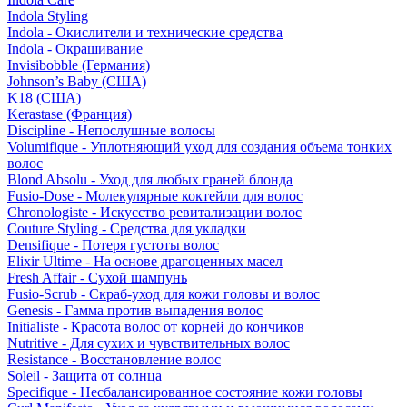
Indola Styling
Indola - Окислители и технические средства
Indola - Окрашивание
Invisibobble (Германия)
Johnson’s Baby (США)
K18 (США)
Kerastase (Франция)
Discipline - Непослушные волосы
Volumifique - Уплотняющий уход для создания объема тонких
волос
Blond Absolu - Уход для любых граней блонда
Fusio-Dose - Молекулярные коктейли для волос
Chronologiste - Искусство ревитализации волос
Couture Styling - Средства для укладки
Densifique - Потеря густоты волос
Elixir Ultime - На основе драгоценных масел
Fresh Affair - Сухой шампунь
Fusio-Scrub - Скраб-уход для кожи головы и волос
Genesis - Гамма против выпадения волос
Initialiste - Красота волос от корней до кончиков
Nutritive - Для сухих и чувствительных волос
Resistance - Восстановление волос
Soleil - Защита от солнца
Specifique - Несбалансированное состояние кожи головы