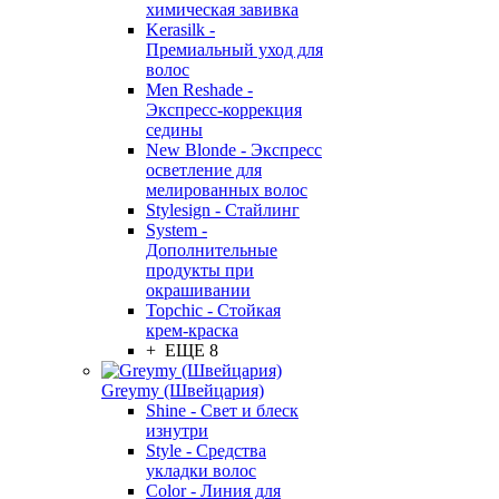
химическая завивка
Kerasilk -
Премиальный уход для
волос
Men Reshade -
Экспресс-коррекция
седины
New Blonde - Экспресс
осветление для
мелированных волос
Stylesign - Стайлинг
System -
Дополнительные
продукты при
окрашивании
Topchic - Стойкая
крем-краска
+ ЕЩЕ 8
Greymy (Швейцария)
Shine - Свет и блеск
изнутри
Style - Средства
укладки волос
Color - Линия для