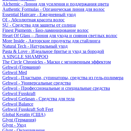
Alchemic - Линия для усиления и поддержания цвета
Authentic Formulas - Органическая линия для волос
Essential Haircare - Eжедневный уход
OI - Абсолютная красота волос
SU - Средства для защиты от солнца
Finest Pigments - Био-ламинирование волос
Heart Of Glass – Линия для ухода и сияния светлых волос
More Inside - Авторские продукты для стайлинга
Natural Tech - Натуральный уход
Pasta & Love - Идеальное бритье и уход за бородой
A SINGLE SHAMPOO
The Circle Chronicles - Маски с мгновенным эффектом
Gehwol (Германия)
Gehwol Med
Gehwol - Пластыри, супинаторы, средства из гель-полимера
Gehwol - Универсальные средства
Gehwol - Профессиональные и специальные средства
Gehwol Fusskraft
Gehwol Gerlasan - Средства для тела
Gehwol Balance
Gehwol Fusskraft Soft Feet
Global Keratin (США)
Glynt (Германия)
Glynt - Уход
Glynt - Окрашивание