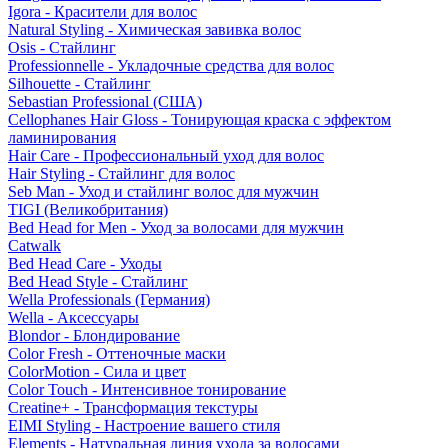
Igora - Красители для волос
Natural Styling - Химическая завивка волос
Osis - Стайлинг
Professionnelle - Укладочные средства для волос
Silhouette - Стайлинг
Sebastian Professional (США)
Cellophanes Hair Gloss - Тонирующая краска с эффектом
ламинирования
Hair Care - Профессиональный уход для волос
Hair Styling - Стайлинг для волос
Seb Man - Уход и стайлинг волос для мужчин
TIGI (Великобритания)
Bed Head for Men - Уход за волосами для мужчин
Catwalk
Bed Head Care - Уходы
Bed Head Style - Стайлинг
Wella Professionals (Германия)
Wella - Аксессуары
Blondor - Блондирование
Color Fresh - Оттеночные маски
ColorMotion - Сила и цвет
Color Touch - Интенсивное тонирование
Creatine+ - Трансформация текстуры
EIMI Styling - Настроение вашего стиля
Elements - Натуральная линия ухода за волосами