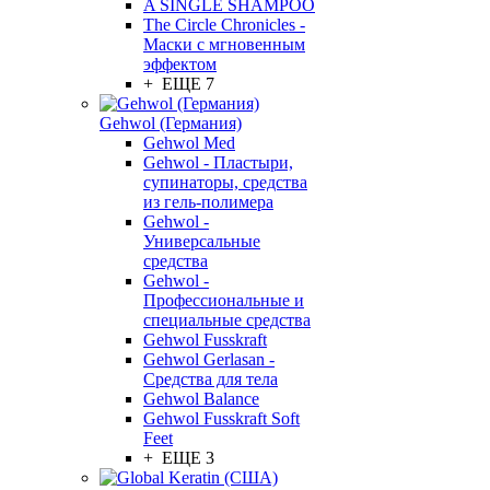
A SINGLE SHAMPOO
The Circle Chronicles -
Маски с мгновенным
эффектом
+ ЕЩЕ 7
Gehwol (Германия)
Gehwol Med
Gehwol - Пластыри,
супинаторы, средства
из гель-полимера
Gehwol -
Универсальные
средства
Gehwol -
Профессиональные и
специальные средства
Gehwol Fusskraft
Gehwol Gerlasan -
Средства для тела
Gehwol Balance
Gehwol Fusskraft Soft
Feet
+ ЕЩЕ 3