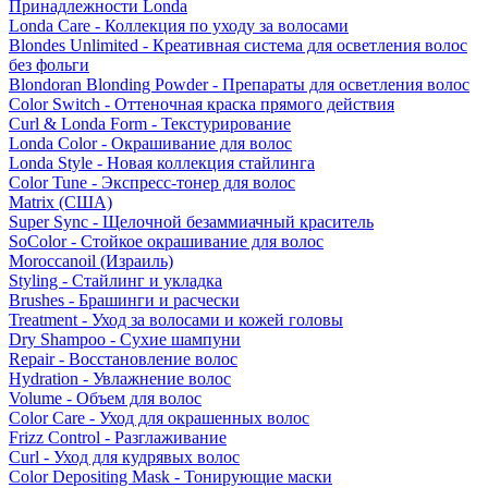
Принадлежности Londa
Londa Care - Коллекция по уходу за волосами
Blondes Unlimited - Креативная система для осветления волос
без фольги
Blondoran Blonding Powder - Препараты для осветления волос
Color Switch - Оттеночная краска прямого действия
Curl & Londa Form - Текстурирование
Londa Color - Окрашивание для волос
Londa Style - Новая коллекция стайлинга
Color Tune - Экспресс-тонер для волос
Matrix (США)
Super Sync - Щелочной безаммиачный краситель
SoColor - Стойкое окрашивание для волос
Moroccanoil (Израиль)
Styling - Стайлинг и укладка
Brushes - Брашинги и расчески
Treatment - Уход за волосами и кожей головы
Dry Shampoo - Сухие шампуни
Repair - Восстановление волос
Hydration - Увлажнение волос
Volume - Объем для волос
Color Care - Уход для окрашенных волос
Frizz Control - Разглаживание
Curl - Уход для кудрявых волос
Color Depositing Mask - Тонирующие маски