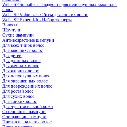
Wella SP Smoothen - Гладкость для непослушных вьющихся
волос
Wella SP Volumize - Объем для тонких волос
Wella SP Expert Kit - Набор эксперта
Волосы
Шампуни
Сухие шампуни
Антивозрастные шампуни
Для всех типов волос
Для вьющихся волос
Для детей
Для длинных волос
Для жестких волос
Для жирных волос
Для непослушных волос
Для окрашенных волос
Для поврежденных волос
Для роста волос
Для сухих волос
Для тонких волос
Для чувствительной кожи
Оттеночные шампуни
Очищающие шампуни
Против выпадения волос
Против перхоти