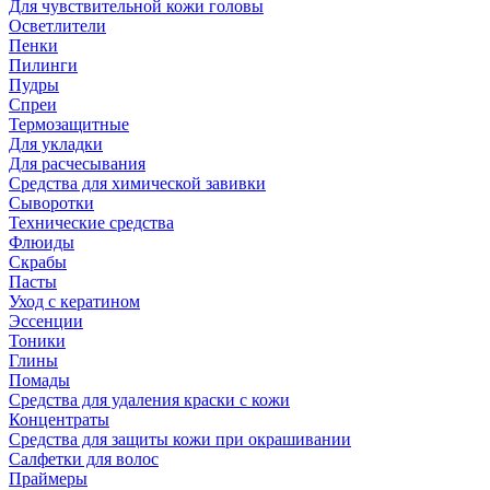
Для чувствительной кожи головы
Осветлители
Пенки
Пилинги
Пудры
Спреи
Термозащитные
Для укладки
Для расчесывания
Средства для химической завивки
Сыворотки
Технические средства
Флюиды
Скрабы
Пасты
Уход с кератином
Эссенции
Тоники
Глины
Помады
Средства для удаления краски с кожи
Концентраты
Средства для защиты кожи при окрашивании
Салфетки для волос
Праймеры