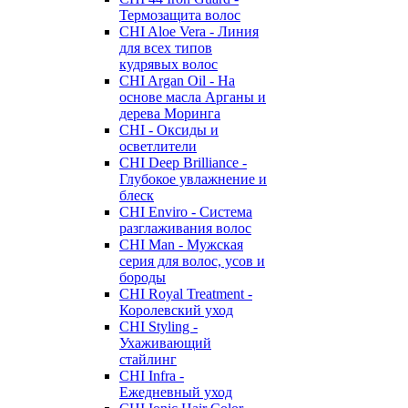
Термозащита волос
CHI Aloe Vera - Линия
для всех типов
кудрявых волос
CHI Argan Oil - На
основе масла Арганы и
дерева Моринга
CHI - Оксиды и
осветлители
CHI Deep Brilliance -
Глубокое увлажнение и
блеск
CHI Enviro - Система
разглаживания волос
CHI Man - Мужская
серия для волос, усов и
бороды
CHI Royal Treatment -
Королевский уход
CHI Styling -
Ухаживающий
стайлинг
CHI Infra -
Ежедневный уход