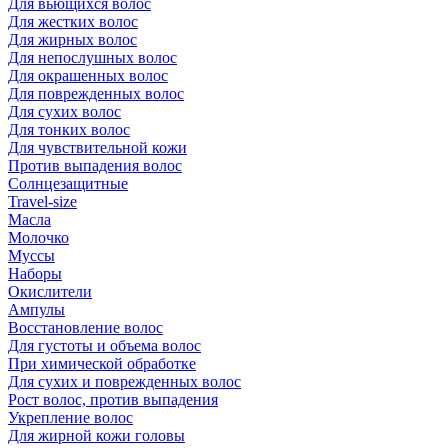
Для вьющихся волос
Для жестких волос
Для жирных волос
Для непослушных волос
Для окрашенных волос
Для поврежденных волос
Для сухих волос
Для тонких волос
Для чувствительной кожи
Против выпадения волос
Солнцезащитные
Travel-size
Масла
Молочко
Муссы
Наборы
Окислители
Ампулы
Восстановление волос
Для густоты и объема волос
При химической обработке
Для сухих и поврежденных волос
Рост волос, против выпадения
Укрепление волос
Для жирной кожи головы