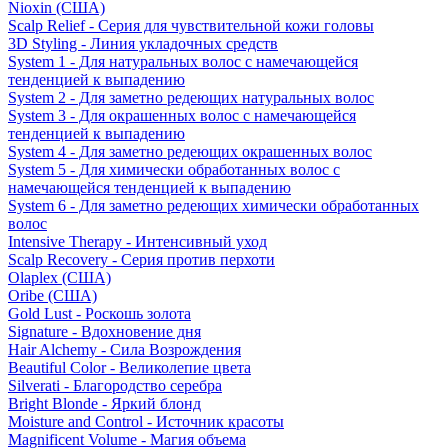
Nioxin (США)
Scalp Relief - Серия для чувствительной кожи головы
3D Styling - Линия укладочных средств
System 1 - Для натуральных волос с намечающейся
тенденцией к выпадению
System 2 - Для заметно редеющих натуральных волос
System 3 - Для окрашенных волос с намечающейся
тенденцией к выпадению
System 4 - Для заметно редеющих окрашенных волос
System 5 - Для химически обработанных волос с
намечающейся тенденцией к выпадению
System 6 - Для заметно редеющих химически обработанных
волос
Intensive Therapy - Интенсивный уход
Scalp Recovery - Серия против перхоти
Olaplex (США)
Oribe (США)
Gold Lust - Роскошь золота
Signature - Вдохновение дня
Hair Alchemy - Сила Возрождения
Beautiful Color - Великолепие цвета
Silverati - Благородство серебра
Bright Blonde - Яркий блонд
Moisture and Control - Источник красоты
Magnificent Volume - Магия объема