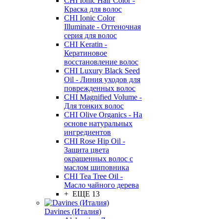
CHI Ionic Hair Color -
Краска для волос
CHI Ionic Color
Illuminate - Оттеночная
серия для волос
CHI Keratin -
Кератиновое
восстановление волос
CHI Luxury Black Seed
Oil - Линия уходов для
поврежденных волос
CHI Magnified Volume -
Для тонких волос
CHI Olive Organics - На
основе натуральных
ингредиентов
CHI Rose Hip Oil -
Защита цвета
окрашенных волос с
маслом шиповника
CHI Tea Tree Oil -
Масло чайного дерева
+ ЕЩЕ 13
Davines (Италия)