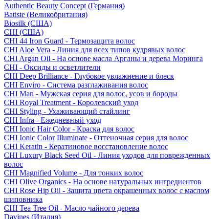
Authentic Beauty Concept (Германия)
Batiste (Великобритания)
Biosilk (США)
CHI (США)
CHI 44 Iron Guard - Термозащита волос
CHI Aloe Vera - Линия для всех типов кудрявых волос
CHI Argan Oil - На основе масла Арганы и дерева Моринга
CHI - Оксиды и осветлители
CHI Deep Brilliance - Глубокое увлажнение и блеск
CHI Enviro - Система разглаживания волос
CHI Man - Мужская серия для волос, усов и бороды
CHI Royal Treatment - Королевский уход
CHI Styling - Ухаживающий стайлинг
CHI Infra - Ежедневный уход
CHI Ionic Hair Color - Краска для волос
CHI Ionic Color Illuminate - Оттеночная серия для волос
CHI Keratin - Кератиновое восстановление волос
CHI Luxury Black Seed Oil - Линия уходов для поврежденных
волос
CHI Magnified Volume - Для тонких волос
CHI Olive Organics - На основе натуральных ингредиентов
CHI Rose Hip Oil - Защита цвета окрашенных волос с маслом
шиповника
CHI Tea Tree Oil - Масло чайного дерева
Davines (Италия)