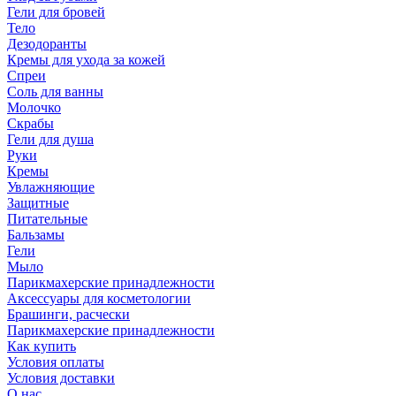
Гели для бровей
Тело
Дезодоранты
Кремы для ухода за кожей
Спреи
Соль для ванны
Молочко
Скрабы
Гели для душа
Руки
Кремы
Увлажняющие
Защитные
Питательные
Бальзамы
Гели
Мыло
Парикмахерские принадлежности
Аксессуары для косметологии
Брашинги, расчески
Парикмахерские принадлежности
Как купить
Условия оплаты
Условия доставки
О нас