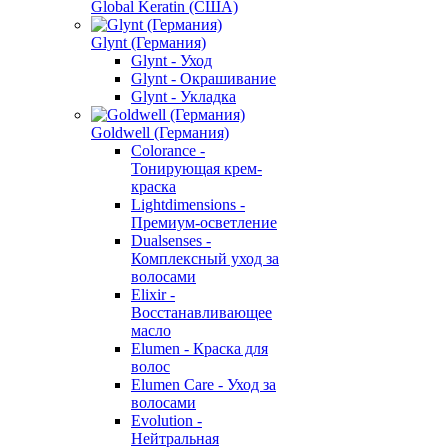
Global Keratin (США)
Glynt (Германия)
Glynt - Уход
Glynt - Окрашивание
Glynt - Укладка
Goldwell (Германия)
Colorance -
Тонирующая крем-
краска
Lightdimensions -
Премиум-осветление
Dualsenses -
Комплексный уход за
волосами
Elixir -
Восстанавливающее
масло
Elumen - Краска для
волос
Elumen Care - Уход за
волосами
Evolution -
Нейтральная