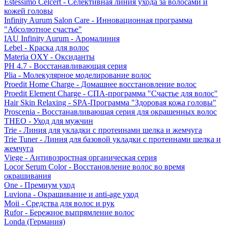
Estessimo Celcert - Селективная линия ухода за волосами и
кожей головы
Infinity Aurum Salon Care - Инновационная программа
"Абсолютное счастье"
IAU Infinity Aurum - Аромалиния
Lebel - Краска для волос
Materia OXY - Оксиданты
PH 4.7 - Восстанавливающая серия
Plia - Молекулярное моделирование волос
Proedit Home Charge - Домашнее восстановление волос
Proedit Element Charge - СПА-программа "Счастье для волос"
Hair Skin Relaxing - SPA-Программа "Здоровая кожа головы"
Proscenia - Восстанавливающая серия для окрашенных волос
THEO - Уход для мужчин
Trie - Линия для укладки с протеинами шелка и жемчуга
Trie Tuner - Линия для базовой укладки с протеинами шелка и
жемчуга
Viege - Антивозростная органическая серия
Locor Serum Color - Восстановление волос во время
окрашивания
One - Премиум уход
Luviona - Окрашивание и anti-age уход
Moii - Средства для волос и рук
Rufor - Бережное выпрямление волос
Londa (Германия)