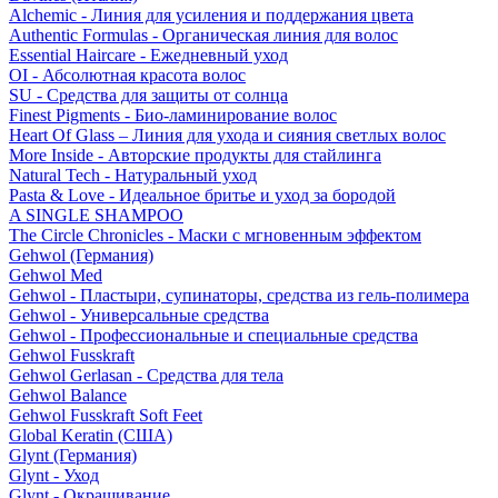
Alchemic - Линия для усиления и поддержания цвета
Authentic Formulas - Органическая линия для волос
Essential Haircare - Eжедневный уход
OI - Абсолютная красота волос
SU - Средства для защиты от солнца
Finest Pigments - Био-ламинирование волос
Heart Of Glass – Линия для ухода и сияния светлых волос
More Inside - Авторские продукты для стайлинга
Natural Tech - Натуральный уход
Pasta & Love - Идеальное бритье и уход за бородой
A SINGLE SHAMPOO
The Circle Chronicles - Маски с мгновенным эффектом
Gehwol (Германия)
Gehwol Med
Gehwol - Пластыри, супинаторы, средства из гель-полимера
Gehwol - Универсальные средства
Gehwol - Профессиональные и специальные средства
Gehwol Fusskraft
Gehwol Gerlasan - Средства для тела
Gehwol Balance
Gehwol Fusskraft Soft Feet
Global Keratin (США)
Glynt (Германия)
Glynt - Уход
Glynt - Окрашивание