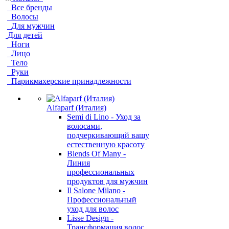
Все бренды
Волосы
Для мужчин
Для детей
Ноги
Лицо
Тело
Руки
Парикмахерские принадлежности
Alfaparf (Италия)
Semi di Lino - Уход за
волосами,
подчеркивающий вашу
естественную красоту
Blends Of Many -
Линия
профессиональных
продуктов для мужчин
Il Salone Milano -
Профессиональный
уход для волос
Lisse Design -
Трансформация волос