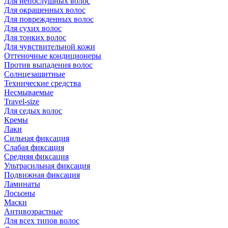
Для непослушных волос
Для окрашенных волос
Для поврежденных волос
Для сухих волос
Для тонких волос
Для чувствительной кожи
Оттеночные кондиционеры
Против выпадения волос
Солнцезащитные
Технические средства
Несмываемые
Travel-size
Для седых волос
Кремы
Лаки
Сильная фиксация
Слабая фиксация
Средняя фиксация
Ультрасильная фиксация
Подвижная фиксация
Ламинаты
Лосьоны
Маски
Антивозрастные
Для всех типов волос