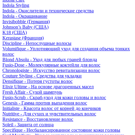
Indola Styling
Indola - Окислители и технические средства
Indola - Окрашивание
Invisibobble (Германия)
Johnson’s Baby (США)
K18 (США)
Kerastase (Франция)
Discipline - Непослушные волосы
Volumifique - Уплотняющий уход для создания объема тонких
волос
Blond Absolu - Уход для любых граней блонда
Fusio-Dose - Молекулярные коктейли для волос
Chronologiste - Искусство ревитализации волос
Couture Styling - Средства для укладки
Densifique - Потеря густоты волос
Elixir Ultime - На основе драгоценных масел
Fresh Affair - Сухой шампунь
Fusio-Scrub - Скраб-уход для кожи головы и волос
Genesis - Гамма против выпадения волос
Initialiste - Красота волос от корней до кончиков
Nutritive - Для сухих и чувствительных волос
Resistance - Восстановление волос
Soleil - Защита от солнца
Specifique - Несбалансированное состояние кожи головы