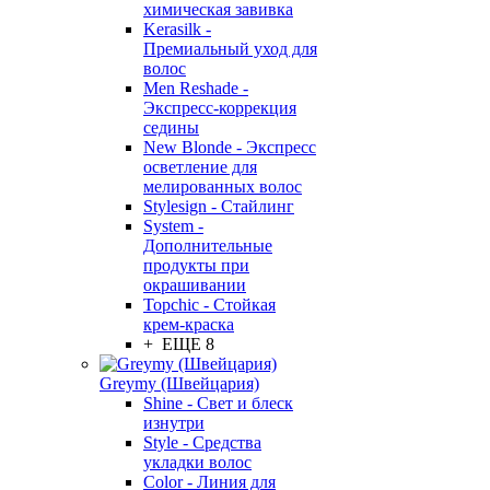
химическая завивка
Kerasilk -
Премиальный уход для
волос
Men Reshade -
Экспресс-коррекция
седины
New Blonde - Экспресс
осветление для
мелированных волос
Stylesign - Стайлинг
System -
Дополнительные
продукты при
окрашивании
Topchic - Стойкая
крем-краска
+ ЕЩЕ 8
Greymy (Швейцария)
Shine - Свет и блеск
изнутри
Style - Средства
укладки волос
Color - Линия для