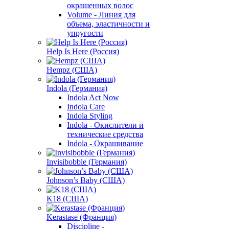
окрашенных волос
Volume - Линия для
объема, эластичности и
упругости
Help Is Here (Россия)
Hempz (США)
Indola (Германия)
Indola Act Now
Indola Care
Indola Styling
Indola - Окислители и
технические средства
Indola - Окрашивание
Invisibobble (Германия)
Johnson’s Baby (США)
K18 (США)
Kerastase (Франция)
Discipline -