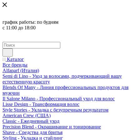
график работы:
по будням
с 11:00 до 18:00
Каталог
Все бренды
Alfaparf (Италия)
Semi di Lino - Уход за волосами, подчеркивающий вашу
естественную красоту
Blends Of Many - Линия профессиональных продуктов для
мужчин
Il Salone Milano - Профессиональный уход для волос
Lisse Design - Трансформация волос
Style Stories - Укладка с безупречным результатом
American Crew (США)
Classic - Ежедневный уход
Precision Blend - Окрашивание и тонирование
Shave - Средства для бритья
Styling - Укладка и стайлинг