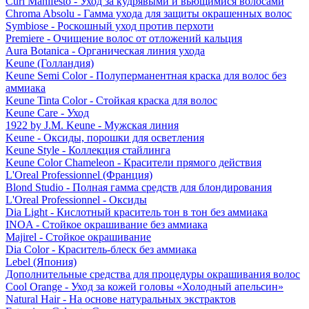
Curl Manifesto - Уход за кудрявыми и вьющимися волосами
Chroma Absolu - Гамма ухода для защиты окрашенных волос
Symbiose - Роскошный уход против перхоти
Premiere - Очищение волос от отложений кальция
Aura Botanica - Органическая линия ухода
Keune (Голландия)
Keune Semi Color - Полуперманентная краска для волос без
аммиака
Keune Tinta Color - Стойкая краска для волос
Keune Care - Уход
1922 by J.M. Keune - Мужская линия
Keune - Оксиды, порошки для осветления
Keune Style - Коллекция стайлинга
Keune Color Chameleon - Красители прямого действия
L'Oreal Professionnel (Франция)
Blond Studio - Полная гамма средств для блондирования
L'Oreal Professionnel - Оксиды
Dia Light - Кислотный краситель тон в тон без аммиака
INOA - Стойкое окрашивание без аммиака
Majirel - Стойкое окрашивание
Dia Color - Краситель-блеск без аммиака
Lebel (Япония)
Дополнительные средства для процедуры окрашивания волос
Cool Orange - Уход за кожей головы «Холодный апельсин»
Natural Hair - На основе натуральных экстрактов