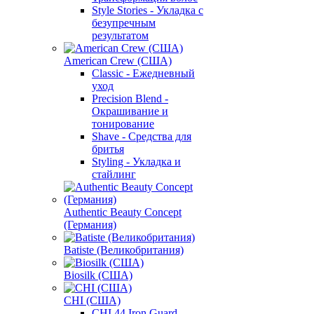
Style Stories - Укладка с
безупречным
результатом
American Crew (США)
Classic - Ежедневный
уход
Precision Blend -
Окрашивание и
тонирование
Shave - Средства для
бритья
Styling - Укладка и
стайлинг
Authentic Beauty Concept
(Германия)
Batiste (Великобритания)
Biosilk (США)
CHI (США)
CHI 44 Iron Guard -