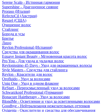
Serene Scalp - Истинная гармония
Supershine - Драгоценное сияние
Proraso (Италия)
RefectoCil (Австрия)
Reuzel (США)
Очищение волос
Стайлинг
Борода и усы
Бритье
Лицо
Revlon Professional (Испания)
Средства для окрашивания волос
Equave Instant Beauty - Мгновенная красота волос
Pro You - Для ухода и укладки волос
Revlonissimo 45 Days - Уход для окрашенных волосы
Style Masters - Средства для стайлинга
Revlon - Красители для волос
Orofluido - Уход за волосами
Uniq One - Уход в одном флаконе
ReStart - Переосмысленный уход за волосами
Schwarzkopf Professional (Германия)
Bonacure Hairtherapy - Уход за волосами
BlondMe - Осветление и уход за осветленными волосами
Goodbye - Нейтрализация нежелательных оттенков
Oxigenta - Окислители и средства для обесцвечивания