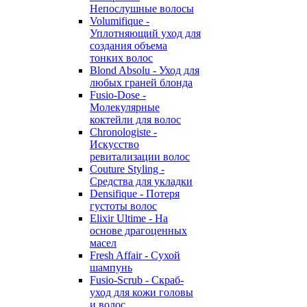
Непослушные волосы
Volumifique -
Уплотняющий уход для
создания объема
тонких волос
Blond Absolu - Уход для
любых граней блонда
Fusio-Dose -
Молекулярные
коктейли для волос
Chronologiste -
Искусство
ревитализации волос
Couture Styling -
Средства для укладки
Densifique - Потеря
густоты волос
Elixir Ultime - На
основе драгоценных
масел
Fresh Affair - Сухой
шампунь
Fusio-Scrub - Скраб-
уход для кожи головы
и волос