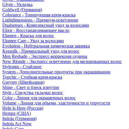
Glynt - Укладка
Goldwell (Германия)
Colorance - Тонирующая крем-краска
Lightdimensions - Премиум-осветление
Dualsenses - Комплексный уход за волосами
Elixir - Восстанавливающее масло
Elumen - Краска для волос
Elumen Care - Уход за волосами
Evolution - Нейтральная химическая завивка
Kerasilk - Премиальный уход для волос
Men Reshade - Экспресс-коррекция седины
New Blonde - Экспресс осветление для мелированных волос
Stylesign - Стайлинг
System - Дополнительные продукты при окрашивании
Topchic - Стойкая крем-краска
Greymy (Швейцария)
Shine - Свет и блеск изнутри
Style - Средства укладки волос
Color - Линия для окрашенных волос
Volume - Линия для объема, эластичности и упругости
Help Is Here (Россия)
Hempz (США)
Indola (Германия)
Indola Act Now
Indola Care