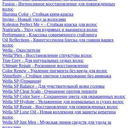
Fusion - Интенсивное восстановление для поврежденных
волос
Illumina Color - Стойкая крем-краска
Invigo - Новый уход за волосами
Koleston Perfect Me + - Стойкая краска для волос
Nutricurls - Уход для кудрявых и вьющихся волос
Performance - Классика современного стайлинга
Oil Reflections - Квинтэссенция блеска для сияния ваших
волос
Wella - Окислители
Wella°Plex - Восстановление структуры волос
True Grey - Для натуральных седых волос
Ultimate Repair - Роскошное восстановление
Color Renew - Удаление пигмента без вреда для волос
Shinefinity - Стойкое цветное глазирование без аммиака
Wella SP (Германия)
Wella SP Balance - Для чувствительной кожи головы
Wella SP Clear Scalp - Очищение против перхоти
Wella SP Color Save - Сохранение цвета для окрашенных волос
Wella SP Hydrate - Увлажнение для нормальных и сухих волос
Wella SP Repair - Восстановление для поврежденных волос
Wella SP Luxe Oil - Новая коллекция для защиты кератина
волос
Wella SP Just Men - Мужская линия средств для ухода за
волосами