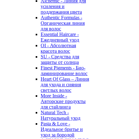
Alchemic - Линия для
усиления и
поддержания цвета
Authentic Formulas -
Органическая линия
для волос
Essential Haircare -
Eжедневный уход
OI - Абсолютная
красота волос
SU - Средства для
защиты от солнца
Finest Pigments - Био-
ламинирование волос
Heart Of Glass – Линия
для ухода и сияния
светлых волос
More Inside -
Авторские продукты
для стайлинга
Natural Tech -
Натуральный уход
Pasta & Love -
Идеальное бритье и
уход за бородой