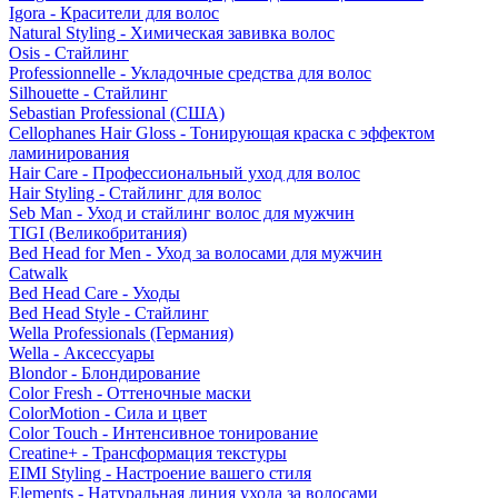
Igora - Красители для волос
Natural Styling - Химическая завивка волос
Osis - Стайлинг
Professionnelle - Укладочные средства для волос
Silhouette - Стайлинг
Sebastian Professional (США)
Cellophanes Hair Gloss - Тонирующая краска с эффектом
ламинирования
Hair Care - Профессиональный уход для волос
Hair Styling - Стайлинг для волос
Seb Man - Уход и стайлинг волос для мужчин
TIGI (Великобритания)
Bed Head for Men - Уход за волосами для мужчин
Catwalk
Bed Head Care - Уходы
Bed Head Style - Стайлинг
Wella Professionals (Германия)
Wella - Аксессуары
Blondor - Блондирование
Color Fresh - Оттеночные маски
ColorMotion - Сила и цвет
Color Touch - Интенсивное тонирование
Creatine+ - Трансформация текстуры
EIMI Styling - Настроение вашего стиля
Elements - Натуральная линия ухода за волосами