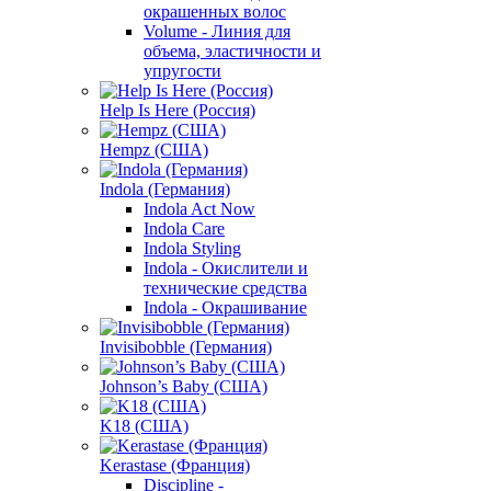
окрашенных волос
Volume - Линия для
объема, эластичности и
упругости
Help Is Here (Россия)
Hempz (США)
Indola (Германия)
Indola Act Now
Indola Care
Indola Styling
Indola - Окислители и
технические средства
Indola - Окрашивание
Invisibobble (Германия)
Johnson’s Baby (США)
K18 (США)
Kerastase (Франция)
Discipline -