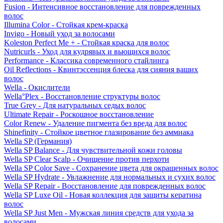
Fusion - Интенсивное восстановление для поврежденных
волос
Illumina Color - Стойкая крем-краска
Invigo - Новый уход за волосами
Koleston Perfect Me + - Стойкая краска для волос
Nutricurls - Уход для кудрявых и вьющихся волос
Performance - Классика современного стайлинга
Oil Reflections - Квинтэссенция блеска для сияния ваших
волос
Wella - Окислители
Wella°Plex - Восстановление структуры волос
True Grey - Для натуральных седых волос
Ultimate Repair - Роскошное восстановление
Color Renew - Удаление пигмента без вреда для волос
Shinefinity - Стойкое цветное глазирование без аммиака
Wella SP (Германия)
Wella SP Balance - Для чувствительной кожи головы
Wella SP Clear Scalp - Очищение против перхоти
Wella SP Color Save - Сохранение цвета для окрашенных волос
Wella SP Hydrate - Увлажнение для нормальных и сухих волос
Wella SP Repair - Восстановление для поврежденных волос
Wella SP Luxe Oil - Новая коллекция для защиты кератина
волос
Wella SP Just Men - Мужская линия средств для ухода за
волосами