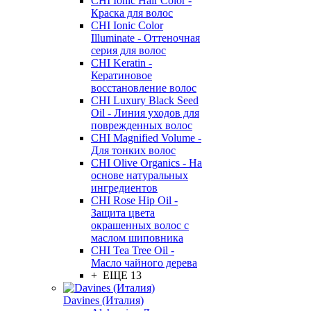
CHI Ionic Hair Color -
Краска для волос
CHI Ionic Color
Illuminate - Оттеночная
серия для волос
CHI Keratin -
Кератиновое
восстановление волос
CHI Luxury Black Seed
Oil - Линия уходов для
поврежденных волос
CHI Magnified Volume -
Для тонких волос
CHI Olive Organics - На
основе натуральных
ингредиентов
CHI Rose Hip Oil -
Защита цвета
окрашенных волос с
маслом шиповника
CHI Tea Tree Oil -
Масло чайного дерева
+ ЕЩЕ 13
Davines (Италия)