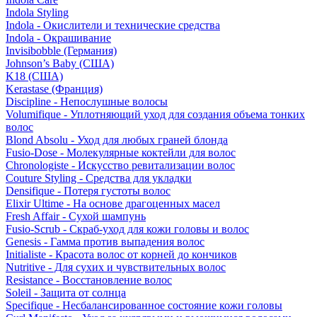
Indola Styling
Indola - Окислители и технические средства
Indola - Окрашивание
Invisibobble (Германия)
Johnson’s Baby (США)
K18 (США)
Kerastase (Франция)
Discipline - Непослушные волосы
Volumifique - Уплотняющий уход для создания объема тонких
волос
Blond Absolu - Уход для любых граней блонда
Fusio-Dose - Молекулярные коктейли для волос
Chronologiste - Искусство ревитализации волос
Couture Styling - Средства для укладки
Densifique - Потеря густоты волос
Elixir Ultime - На основе драгоценных масел
Fresh Affair - Сухой шампунь
Fusio-Scrub - Скраб-уход для кожи головы и волос
Genesis - Гамма против выпадения волос
Initialiste - Красота волос от корней до кончиков
Nutritive - Для сухих и чувствительных волос
Resistance - Восстановление волос
Soleil - Защита от солнца
Specifique - Несбалансированное состояние кожи головы