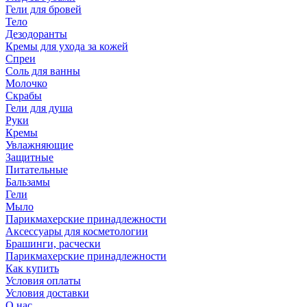
Гели для бровей
Тело
Дезодоранты
Кремы для ухода за кожей
Спреи
Соль для ванны
Молочко
Скрабы
Гели для душа
Руки
Кремы
Увлажняющие
Защитные
Питательные
Бальзамы
Гели
Мыло
Парикмахерские принадлежности
Аксессуары для косметологии
Брашинги, расчески
Парикмахерские принадлежности
Как купить
Условия оплаты
Условия доставки
О нас