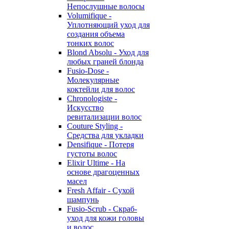
Непослушные волосы
Volumifique -
Уплотняющий уход для
создания объема
тонких волос
Blond Absolu - Уход для
любых граней блонда
Fusio-Dose -
Молекулярные
коктейли для волос
Chronologiste -
Искусство
ревитализации волос
Couture Styling -
Средства для укладки
Densifique - Потеря
густоты волос
Elixir Ultime - На
основе драгоценных
масел
Fresh Affair - Сухой
шампунь
Fusio-Scrub - Скраб-
уход для кожи головы
и волос