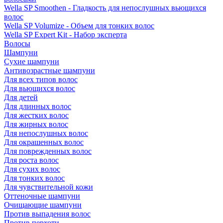
Wella SP Smoothen - Гладкость для непослушных вьющихся
волос
Wella SP Volumize - Объем для тонких волос
Wella SP Expert Kit - Набор эксперта
Волосы
Шампуни
Сухие шампуни
Антивозрастные шампуни
Для всех типов волос
Для вьющихся волос
Для детей
Для длинных волос
Для жестких волос
Для жирных волос
Для непослушных волос
Для окрашенных волос
Для поврежденных волос
Для роста волос
Для сухих волос
Для тонких волос
Для чувствительной кожи
Оттеночные шампуни
Очищающие шампуни
Против выпадения волос
Против перхоти