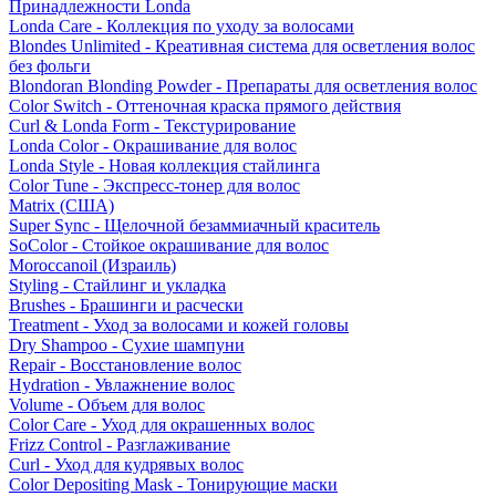
Принадлежности Londa
Londa Care - Коллекция по уходу за волосами
Blondes Unlimited - Креативная система для осветления волос
без фольги
Blondoran Blonding Powder - Препараты для осветления волос
Color Switch - Оттеночная краска прямого действия
Curl & Londa Form - Текстурирование
Londa Color - Окрашивание для волос
Londa Style - Новая коллекция стайлинга
Color Tune - Экспресс-тонер для волос
Matrix (США)
Super Sync - Щелочной безаммиачный краситель
SoColor - Стойкое окрашивание для волос
Moroccanoil (Израиль)
Styling - Стайлинг и укладка
Brushes - Брашинги и расчески
Treatment - Уход за волосами и кожей головы
Dry Shampoo - Сухие шампуни
Repair - Восстановление волос
Hydration - Увлажнение волос
Volume - Объем для волос
Color Care - Уход для окрашенных волос
Frizz Control - Разглаживание
Curl - Уход для кудрявых волос
Color Depositing Mask - Тонирующие маски