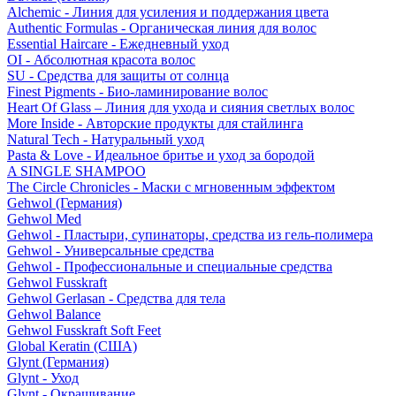
Alchemic - Линия для усиления и поддержания цвета
Authentic Formulas - Органическая линия для волос
Essential Haircare - Eжедневный уход
OI - Абсолютная красота волос
SU - Средства для защиты от солнца
Finest Pigments - Био-ламинирование волос
Heart Of Glass – Линия для ухода и сияния светлых волос
More Inside - Авторские продукты для стайлинга
Natural Tech - Натуральный уход
Pasta & Love - Идеальное бритье и уход за бородой
A SINGLE SHAMPOO
The Circle Chronicles - Маски с мгновенным эффектом
Gehwol (Германия)
Gehwol Med
Gehwol - Пластыри, супинаторы, средства из гель-полимера
Gehwol - Универсальные средства
Gehwol - Профессиональные и специальные средства
Gehwol Fusskraft
Gehwol Gerlasan - Средства для тела
Gehwol Balance
Gehwol Fusskraft Soft Feet
Global Keratin (США)
Glynt (Германия)
Glynt - Уход
Glynt - Окрашивание