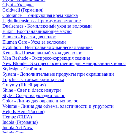
Glynt - Укладка
Goldwell (Германия)
Colorance - Тонирующая крем-краска
Lightdimensions - Премиум-осветление
Dualsenses - Комплексный уход за волосами
Elixir - Восстанавливающее масло
Elumen - Краска для волос
Elumen Care - Уход за волосами
Evolution - Нейтральная химическая завивка
Kerasilk - Премиальный уход для волос
Men Reshade - Экспресс-коррекция седины
New Blonde - Экспресс осветление для мелированных волос
Stylesign - Стайлинг
System - Дополнительные продукты при окрашивании
Topchic - Стойкая крем-краска
Greymy (Швейцария)
Shine - Свет и блеск изнутри
Style - Средства укладки волос
Color - Линия для окрашенных волос
Volume - Линия для объема, эластичности и упругости
Help Is Here (Россия)
Hempz (США)
Indola (Германия)
Indola Act Now
Indola Care