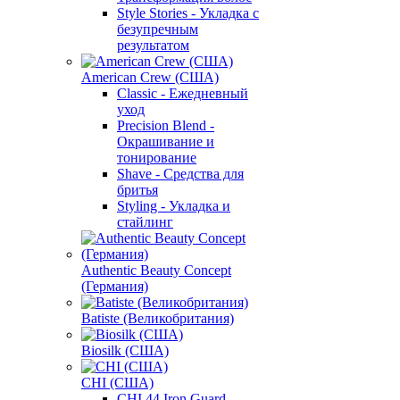
Style Stories - Укладка с
безупречным
результатом
American Crew (США)
Classic - Ежедневный
уход
Precision Blend -
Окрашивание и
тонирование
Shave - Средства для
бритья
Styling - Укладка и
стайлинг
Authentic Beauty Concept
(Германия)
Batiste (Великобритания)
Biosilk (США)
CHI (США)
CHI 44 Iron Guard -