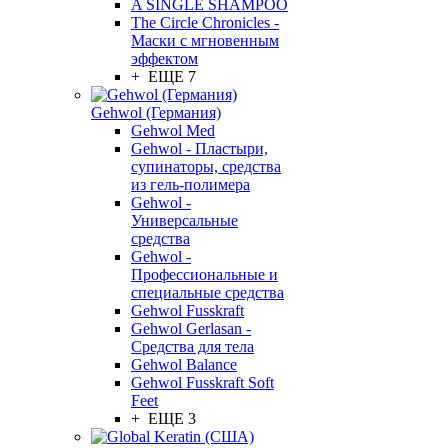
A SINGLE SHAMPOO
The Circle Chronicles -
Маски с мгновенным
эффектом
+ ЕЩЕ 7
Gehwol (Германия)
Gehwol Med
Gehwol - Пластыри,
супинаторы, средства
из гель-полимера
Gehwol -
Универсальные
средства
Gehwol -
Профессиональные и
специальные средства
Gehwol Fusskraft
Gehwol Gerlasan -
Средства для тела
Gehwol Balance
Gehwol Fusskraft Soft
Feet
+ ЕЩЕ 3