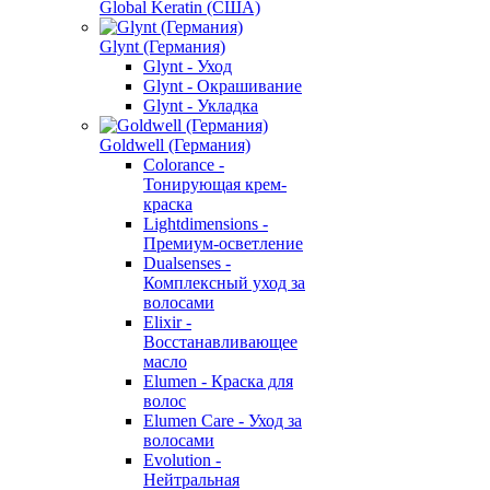
Global Keratin (США)
Glynt (Германия)
Glynt - Уход
Glynt - Окрашивание
Glynt - Укладка
Goldwell (Германия)
Colorance -
Тонирующая крем-
краска
Lightdimensions -
Премиум-осветление
Dualsenses -
Комплексный уход за
волосами
Elixir -
Восстанавливающее
масло
Elumen - Краска для
волос
Elumen Care - Уход за
волосами
Evolution -
Нейтральная