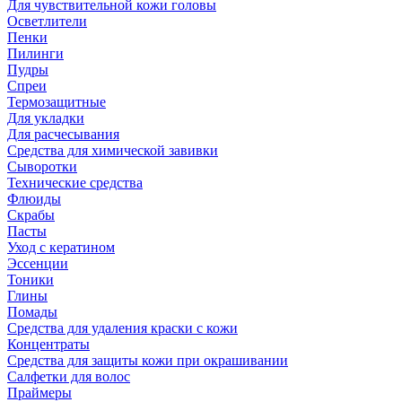
Для чувствительной кожи головы
Осветлители
Пенки
Пилинги
Пудры
Спреи
Термозащитные
Для укладки
Для расчесывания
Средства для химической завивки
Сыворотки
Технические средства
Флюиды
Скрабы
Пасты
Уход с кератином
Эссенции
Тоники
Глины
Помады
Средства для удаления краски с кожи
Концентраты
Средства для защиты кожи при окрашивании
Салфетки для волос
Праймеры