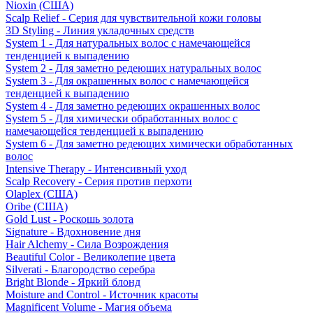
Nioxin (США)
Scalp Relief - Серия для чувствительной кожи головы
3D Styling - Линия укладочных средств
System 1 - Для натуральных волос с намечающейся
тенденцией к выпадению
System 2 - Для заметно редеющих натуральных волос
System 3 - Для окрашенных волос с намечающейся
тенденцией к выпадению
System 4 - Для заметно редеющих окрашенных волос
System 5 - Для химически обработанных волос с
намечающейся тенденцией к выпадению
System 6 - Для заметно редеющих химически обработанных
волос
Intensive Therapy - Интенсивный уход
Scalp Recovery - Серия против перхоти
Olaplex (США)
Oribe (США)
Gold Lust - Роскошь золота
Signature - Вдохновение дня
Hair Alchemy - Сила Возрождения
Beautiful Color - Великолепие цвета
Silverati - Благородство серебра
Bright Blonde - Яркий блонд
Moisture and Control - Источник красоты
Magnificent Volume - Магия объема