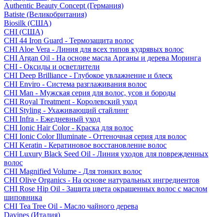
Authentic Beauty Concept (Германия)
Batiste (Великобритания)
Biosilk (США)
CHI (США)
CHI 44 Iron Guard - Термозащита волос
CHI Aloe Vera - Линия для всех типов кудрявых волос
CHI Argan Oil - На основе масла Арганы и дерева Моринга
CHI - Оксиды и осветлители
CHI Deep Brilliance - Глубокое увлажнение и блеск
CHI Enviro - Система разглаживания волос
CHI Man - Мужская серия для волос, усов и бороды
CHI Royal Treatment - Королевский уход
CHI Styling - Ухаживающий стайлинг
CHI Infra - Ежедневный уход
CHI Ionic Hair Color - Краска для волос
CHI Ionic Color Illuminate - Оттеночная серия для волос
CHI Keratin - Кератиновое восстановление волос
CHI Luxury Black Seed Oil - Линия уходов для поврежденных
волос
CHI Magnified Volume - Для тонких волос
CHI Olive Organics - На основе натуральных ингредиентов
CHI Rose Hip Oil - Защита цвета окрашенных волос с маслом
шиповника
CHI Tea Tree Oil - Масло чайного дерева
Davines (Италия)