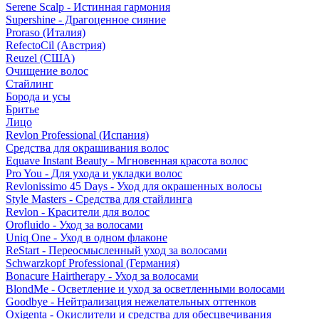
Serene Scalp - Истинная гармония
Supershine - Драгоценное сияние
Proraso (Италия)
RefectoCil (Австрия)
Reuzel (США)
Очищение волос
Стайлинг
Борода и усы
Бритье
Лицо
Revlon Professional (Испания)
Средства для окрашивания волос
Equave Instant Beauty - Мгновенная красота волос
Pro You - Для ухода и укладки волос
Revlonissimo 45 Days - Уход для окрашенных волосы
Style Masters - Средства для стайлинга
Revlon - Красители для волос
Orofluido - Уход за волосами
Uniq One - Уход в одном флаконе
ReStart - Переосмысленный уход за волосами
Schwarzkopf Professional (Германия)
Bonacure Hairtherapy - Уход за волосами
BlondMe - Осветление и уход за осветленными волосами
Goodbye - Нейтрализация нежелательных оттенков
Oxigenta - Окислители и средства для обесцвечивания