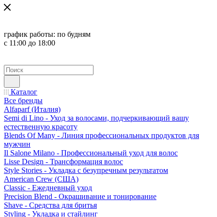
график работы:
по будням
с 11:00 до 18:00
Каталог
Все бренды
Alfaparf (Италия)
Semi di Lino - Уход за волосами, подчеркивающий вашу
естественную красоту
Blends Of Many - Линия профессиональных продуктов для
мужчин
Il Salone Milano - Профессиональный уход для волос
Lisse Design - Трансформация волос
Style Stories - Укладка с безупречным результатом
American Crew (США)
Classic - Ежедневный уход
Precision Blend - Окрашивание и тонирование
Shave - Средства для бритья
Styling - Укладка и стайлинг