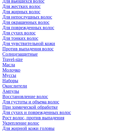
Для вьющихся волос
Для жестких волос
Для жирных волос
Для непослушных волос
Для окрашенных волос
Для поврежденных волос
Для сухих волос
Для тонких волос
Для чувствительной кожи
Против выпадения волос
Солнцезащитные
Travel-size
Масла
Молочко
Муссы
Наборы
Окислители
Ампулы
Восстановление волос
Для густоты и объема волос
При химической обработке
Для сухих и поврежденных волос
Рост волос, против выпадения
Укрепление волос
Для жирной кожи головы