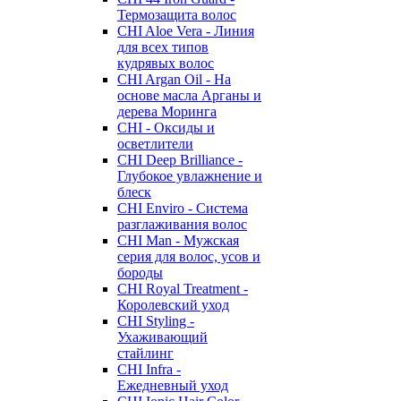
Термозащита волос
CHI Aloe Vera - Линия
для всех типов
кудрявых волос
CHI Argan Oil - На
основе масла Арганы и
дерева Моринга
CHI - Оксиды и
осветлители
CHI Deep Brilliance -
Глубокое увлажнение и
блеск
CHI Enviro - Система
разглаживания волос
CHI Man - Мужская
серия для волос, усов и
бороды
CHI Royal Treatment -
Королевский уход
CHI Styling -
Ухаживающий
стайлинг
CHI Infra -
Ежедневный уход