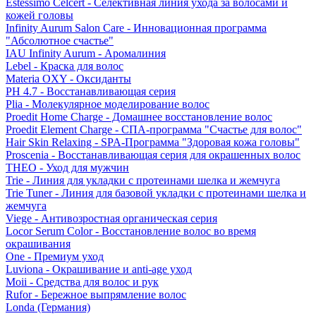
Estessimo Celcert - Селективная линия ухода за волосами и
кожей головы
Infinity Aurum Salon Care - Инновационная программа
"Абсолютное счастье"
IAU Infinity Aurum - Аромалиния
Lebel - Краска для волос
Materia OXY - Оксиданты
PH 4.7 - Восстанавливающая серия
Plia - Молекулярное моделирование волос
Proedit Home Charge - Домашнее восстановление волос
Proedit Element Charge - СПА-программа "Счастье для волос"
Hair Skin Relaxing - SPA-Программа "Здоровая кожа головы"
Proscenia - Восстанавливающая серия для окрашенных волос
THEO - Уход для мужчин
Trie - Линия для укладки с протеинами шелка и жемчуга
Trie Tuner - Линия для базовой укладки с протеинами шелка и
жемчуга
Viege - Антивозростная органическая серия
Locor Serum Color - Восстановление волос во время
окрашивания
One - Премиум уход
Luviona - Окрашивание и anti-age уход
Moii - Средства для волос и рук
Rufor - Бережное выпрямление волос
Londa (Германия)