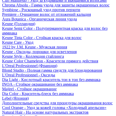
Curl Manifesto - Уход за кудрявыми и вьющимися волосами
Chroma Absolu - Гамма ухода для защиты окрашенных волос
Symbiose - Роскошный уход против перхоти
Premiere - Очищение волос от отложений кальция
Aura Botanica - Органическая линия ухода
Keune (Голландия)
Keune Semi Color - Полуперманентная краска для волос без
аммиака
Keune Tinta Color - Стойкая краска для волос
Keune Care - Уход
1922 by J.M. Keune - Мужская линия
Keune - Оксиды, порошки для осветления
Keune Style - Коллекция стайлинга
Keune Color Chameleon - Красители прямого действия
L'Oreal Professionnel (Франция)
Blond Studio - Полная гамма средств для блондирования
L'Oreal Professionnel - Оксиды
Dia Light - Кислотный краситель тон в тон без аммиака
INOA - Стойкое окрашивание без аммиака
Majirel - Стойкое окрашивание
Dia Color - Краситель-блеск без аммиака
Lebel (Япония)
Дополнительные средства для процедуры окрашивания волос
Cool Orange - Уход за кожей головы «Холодный апельсин»
Natural Hair - На основе натуральных экстрактов