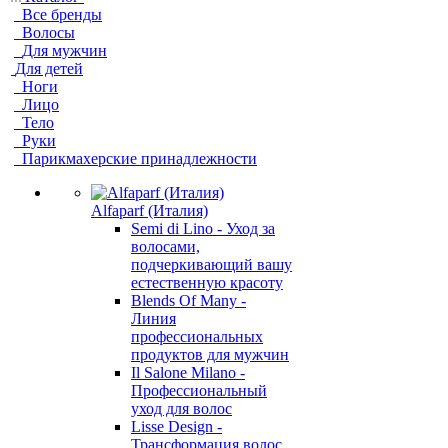
Все бренды
Волосы
Для мужчин
Для детей
Ноги
Лицо
Тело
Руки
Парикмахерские принадлежности
Alfaparf (Италия)
Semi di Lino - Уход за
волосами,
подчеркивающий вашу
естественную красоту
Blends Of Many -
Линия
профессиональных
продуктов для мужчин
Il Salone Milano -
Профессиональный
уход для волос
Lisse Design -
Трансформация волос