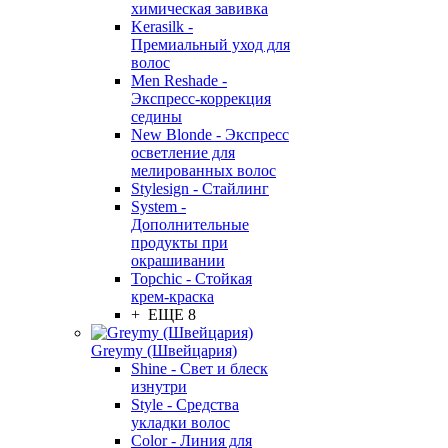
химическая завивка
Kerasilk -
Премиальный уход для
волос
Men Reshade -
Экспресс-коррекция
седины
New Blonde - Экспресс
осветление для
мелированных волос
Stylesign - Стайлинг
System -
Дополнительные
продукты при
окрашивании
Topchic - Стойкая
крем-краска
+ ЕЩЕ 8
Greymy (Швейцария)
Shine - Свет и блеск
изнутри
Style - Средства
укладки волос
Color - Линия для