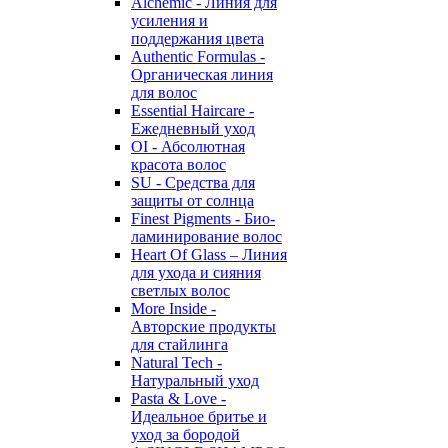
Alchemic - Линия для
усиления и
поддержания цвета
Authentic Formulas -
Органическая линия
для волос
Essential Haircare -
Eжедневный уход
OI - Абсолютная
красота волос
SU - Средства для
защиты от солнца
Finest Pigments - Био-
ламинирование волос
Heart Of Glass – Линия
для ухода и сияния
светлых волос
More Inside -
Авторские продукты
для стайлинга
Natural Tech -
Натуральный уход
Pasta & Love -
Идеальное бритье и
уход за бородой