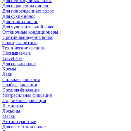
Для непослушных волос
Для окрашенных волос
Для поврежденных волос
Для сухих волос
Для тонких волос
Для чувствительной кожи
Оттеночные кондиционеры
Против выпадения волос
Солнцезащитные
Технические средства
Несмываемые
Travel-size
Для седых волос
Кремы
Лаки
Сильная фиксация
Слабая фиксация
Средняя фиксация
Ультрасильная фиксация
Подвижная фиксация
Ламинаты
Лосьоны
Маски
Антивозрастные
Для всех типов волос