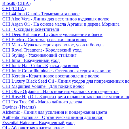
Biosilk (США)
CHI (США)
CHI 44 Iron Guard - Термозащита волос
CHI Aloe Vera - Линия для всех типов кудрявых волос
CHI Argan Oil - На основе масла Арганы и дерева Моринга
CHI - Оксиды и осветлители
CHI Deep Brilliance - Глубокое увлажнение и блеск
CHI Enviro - Система разглаживания волос
CHI Man - Мужская серия для волос, усов и бороды
CHI Royal Treatment - Королевский уход
CHI Styling - Ухаживающий стайлинг
CHI Infra - Ежедневный уход
CHI Ionic Hair Color - Краска для волос
CHI Ionic Color Illuminate - Оттеночная серия для волос
CHI Keratin - Кератиновое восстановление волос
CHI Luxury Black Seed Oil - Линия уходов для поврежденных в
CHI Magnified Volume - Для тонких волос
CHI Olive Organics - На основе натуральных ингредиентов
CHI Rose Hip Oil - Защита цвета окрашенных волос с маслом 
CHI Tea Tree Oil - Масло чайного дерева
Davines (Италия)
Alchemic - Линия для усиления и поддержания цвета
Authentic Formulas - Органическая линия для волос
Essential Haircare - Eжедневный уход
OI - Абсолютная красота волос