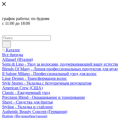
график работы:
по будням
с 11:00 до 18:00
Каталог
Все бренды
Alfaparf (Италия)
Semi di Lino - Уход за волосами, подчеркивающий вашу естест
Blends Of Many - Линия профессиональных продуктов для муж
Il Salone Milano - Профессиональный уход для волос
Lisse Design - Трансформация волос
Style Stories - Укладка с безупречным результатом
American Crew (США)
Classic - Ежедневный уход
Precision Blend - Окрашивание и тонирование
Shave - Средства для бритья
Styling - Укладка и стайлинг
Authentic Beauty Concept (Германия)
Batiste (Великобритания)