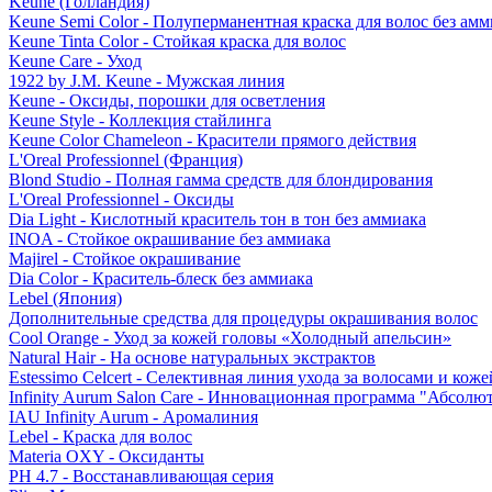
Keune (Голландия)
Keune Semi Color - Полуперманентная краска для волос без амм
Keune Tinta Color - Стойкая краска для волос
Keune Care - Уход
1922 by J.M. Keune - Мужская линия
Keune - Оксиды, порошки для осветления
Keune Style - Коллекция стайлинга
Keune Color Chameleon - Красители прямого действия
L'Oreal Professionnel (Франция)
Blond Studio - Полная гамма средств для блондирования
L'Oreal Professionnel - Оксиды
Dia Light - Кислотный краситель тон в тон без аммиака
INOA - Стойкое окрашивание без аммиака
Majirel - Стойкое окрашивание
Dia Color - Краситель-блеск без аммиака
Lebel (Япония)
Дополнительные средства для процедуры окрашивания волос
Cool Orange - Уход за кожей головы «Холодный апельсин»
Natural Hair - На основе натуральных экстрактов
Estessimo Celcert - Селективная линия ухода за волосами и кож
Infinity Aurum Salon Care - Инновационная программа "Абсолют
IAU Infinity Aurum - Аромалиния
Lebel - Краска для волос
Materia OXY - Оксиданты
PH 4.7 - Восстанавливающая серия