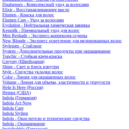
Dualsenses - Комплексный уход за волосами
Elixir - Восстанавливающее масло
Elumen - Краска для волос
Elumen Care - Уход за волосами
Evolution - Нейтральная химическая завивка
Kerasilk - Премиальный уход для волос
Men Reshade - Экспресс-коррекция седины
New Blonde - Экспресс осветление для мелированных волос
Stylesign - Стайлинг
System - Дополнительные продукты при окрашивании
Topchic - Стойкая крем-краска
Greymy (Швейцария)
Shine - Свет и блеск изнутри
Style - Средства укладки волос
Color - Линия для окрашенных волос
Volume - Линия для объема, эластичности и упругости
Help Is Here (Россия)
Hempz (США)
Indola (Германия)
Indola Act Now
Indola Care
Indola Styling
Indola - Окислители и технические средства
Indola - Окрашивание
Invisibobble (Германия)