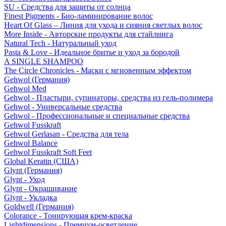
SU - Средства для защиты от солнца
Finest Pigments - Био-ламинирование волос
Heart Of Glass – Линия для ухода и сияния светлых волос
More Inside - Авторские продукты для стайлинга
Natural Tech - Натуральный уход
Pasta & Love - Идеальное бритье и уход за бородой
A SINGLE SHAMPOO
The Circle Chronicles - Маски с мгновенным эффектом
Gehwol (Германия)
Gehwol Med
Gehwol - Пластыри, супинаторы, средства из гель-полимера
Gehwol - Универсальные средства
Gehwol - Профессиональные и специальные средства
Gehwol Fusskraft
Gehwol Gerlasan - Средства для тела
Gehwol Balance
Gehwol Fusskraft Soft Feet
Global Keratin (США)
Glynt (Германия)
Glynt - Уход
Glynt - Окрашивание
Glynt - Укладка
Goldwell (Германия)
Colorance - Тонирующая крем-краска
Lightdimensions - Премиум-осветление