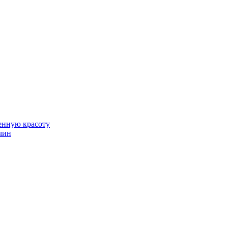
венную красоту
чин