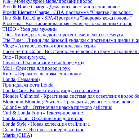
Plia - Молекулярное моделирование волос
Proedit Home Charge - Домашнее восстановление волос
Proedit Element Charge - СПА-программа "Счастье для волос"
Hair Skin Relaxing - SPA-Программа "Здоровая кожа головы"
Proscenia - Восстанавливающая серия для окрашенных волос
THEO - Уход для мужчин
Trie - Линия для укладки с протеинами шелка и жемчуга
Trie Tuner - Линия для базовой укладки с протеинами шелка и 
Viege - Антивозростная органическая серия
Locor Serum Color - Восстановление волос во время окрашиван
One - Премиум уход
Luviona - Окрашивание и anti-age уход
Moii - Средства для волос и рук
Rufor - Бережное выпрямление волос
Londa (Германия)
Принадлежности Londa
Londa Care - Коллекция по уходу за волосами
Blondes Unlimited - Креативная система для осветления волос б
Blondoran Blonding Powder - Препараты для осветления волос
Color Switch - Оттеночная краска прямого действия
Curl & Londa Form - Текстурирование
Londa Color - Окрашивание для волос
Londa Style - Новая коллекция стайлинга
Color Tune - Экспресс-тонер для волос
Matrix (США)