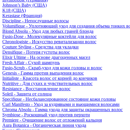
Johnson’s Baby (США)
K18 (США)
Kerastase (Франция)
Discipline - Непослушные волосы
Volumifique - Уплотняющий уход для создания объема тонких в
Blond Absolu - Уход для любых граней блонда
Fusio-Dose - Молекулярные коктейли для волос
Chronologiste - Искусство ревитализации волос
Couture Styling - Средства для укладки
Densifique - Потеря густоты волос
Elixir Ultime - На основе драгоценных масел
Fresh Affair - Сухой шампунь
Fusio-Scrub - Скраб-уход для кожи головы и волос
Genesis - Гамма против выпадения волос
Initialiste - Красота волос от корней до кончиков
Nutritive - Для сухих и чувствительных волос
Resistance - Восстановление волос
Soleil - Защита от солнца
Specifique - Несбалансированное состояние кожи головы
Curl Manifesto - Уход за кудрявыми и вьющимися волосами
Chroma Absolu - Гамма ухода для защиты окрашенных волос
Symbiose - Роскошный уход против перхоти
Premiere - Очищение волос от отложений кальция
Aura Botanica - Органическая линия ухода