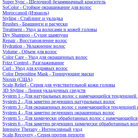
Super Sync - Щелочной безаммиачный краситель
SoColor - Стойкое окрашивание для волос
Moroccanoil (Израиль)
Styling - Стайлинг и укладка
Brushes - Брашинги и расчески
Treatment - Уход за волосами и кожей головы
Dry Shampoo - Сухие шампуни
Repair - Восстановление волос
Hydration - Увлажнение волос
Volume - Объем для волос
Color Care - Уход для окрашенных волос
Frizz Control - Разглаживание
Curl - Уход для кудрявых волос
Color Depositing Mask - Тонирующие маски
Nioxin (США)
Scalp Relief - Серия для чувствительной кожи головы
3D Styling - Линия укладочных средств
System 1 - Для натуральных волос с намечающейся тенденцией
System 2 - Для заметно редеющих натуральных волос
System 3 - Для окрашенных волос с намечающейся тенденцией
System 4 - Для заметно редеющих окрашенных волос
System 5 - Для химически обработанных волос с намечающейс
System 6 - Для заметно редеющих химически обработанных вол
Intensive Therapy - Интенсивный уход
Scalp Recovery - Серия против перхоти