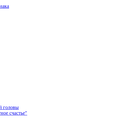
иака
ей головы
ное счастье"