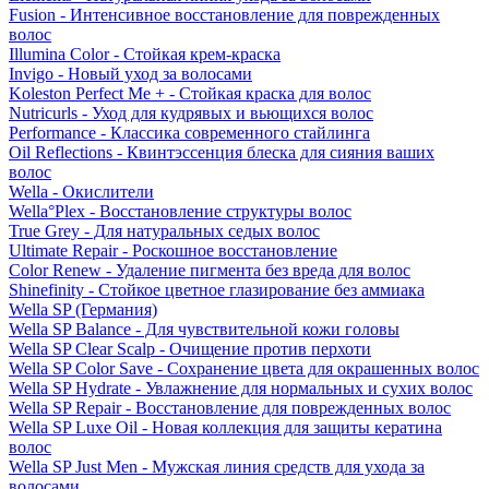
Fusion - Интенсивное восстановление для поврежденных
волос
Illumina Color - Стойкая крем-краска
Invigo - Новый уход за волосами
Koleston Perfect Me + - Стойкая краска для волос
Nutricurls - Уход для кудрявых и вьющихся волос
Performance - Классика современного стайлинга
Oil Reflections - Квинтэссенция блеска для сияния ваших
волос
Wella - Окислители
Wella°Plex - Восстановление структуры волос
True Grey - Для натуральных седых волос
Ultimate Repair - Роскошное восстановление
Color Renew - Удаление пигмента без вреда для волос
Shinefinity - Стойкое цветное глазирование без аммиака
Wella SP (Германия)
Wella SP Balance - Для чувствительной кожи головы
Wella SP Clear Scalp - Очищение против перхоти
Wella SP Color Save - Сохранение цвета для окрашенных волос
Wella SP Hydrate - Увлажнение для нормальных и сухих волос
Wella SP Repair - Восстановление для поврежденных волос
Wella SP Luxe Oil - Новая коллекция для защиты кератина
волос
Wella SP Just Men - Мужская линия средств для ухода за
волосами