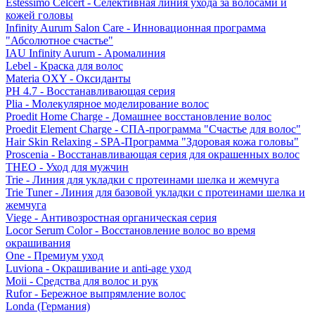
Estessimo Celcert - Селективная линия ухода за волосами и
кожей головы
Infinity Aurum Salon Care - Инновационная программа
"Абсолютное счастье"
IAU Infinity Aurum - Аромалиния
Lebel - Краска для волос
Materia OXY - Оксиданты
PH 4.7 - Восстанавливающая серия
Plia - Молекулярное моделирование волос
Proedit Home Charge - Домашнее восстановление волос
Proedit Element Charge - СПА-программа "Счастье для волос"
Hair Skin Relaxing - SPA-Программа "Здоровая кожа головы"
Proscenia - Восстанавливающая серия для окрашенных волос
THEO - Уход для мужчин
Trie - Линия для укладки с протеинами шелка и жемчуга
Trie Tuner - Линия для базовой укладки с протеинами шелка и
жемчуга
Viege - Антивозростная органическая серия
Locor Serum Color - Восстановление волос во время
окрашивания
One - Премиум уход
Luviona - Окрашивание и anti-age уход
Moii - Средства для волос и рук
Rufor - Бережное выпрямление волос
Londa (Германия)