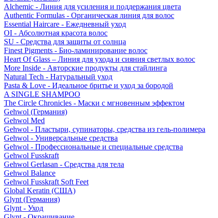
Alchemic - Линия для усиления и поддержания цвета
Authentic Formulas - Органическая линия для волос
Essential Haircare - Eжедневный уход
OI - Абсолютная красота волос
SU - Средства для защиты от солнца
Finest Pigments - Био-ламинирование волос
Heart Of Glass – Линия для ухода и сияния светлых волос
More Inside - Авторские продукты для стайлинга
Natural Tech - Натуральный уход
Pasta & Love - Идеальное бритье и уход за бородой
A SINGLE SHAMPOO
The Circle Chronicles - Маски с мгновенным эффектом
Gehwol (Германия)
Gehwol Med
Gehwol - Пластыри, супинаторы, средства из гель-полимера
Gehwol - Универсальные средства
Gehwol - Профессиональные и специальные средства
Gehwol Fusskraft
Gehwol Gerlasan - Средства для тела
Gehwol Balance
Gehwol Fusskraft Soft Feet
Global Keratin (США)
Glynt (Германия)
Glynt - Уход
Glynt - Окрашивание