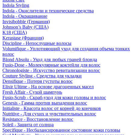
Indola Styling
Indola - Окислители и технические средства
Indola - Окрашивание
Invisibobble (Германия)
Johnson’s Baby (США)
K18 (США)
Kerastase (Франция)
Discipline - Непослушные волосы
Volumifique - Уплотняющий уход для создания объема тонких
волос
Blond Absolu - Уход для любых граней блонда
Fusio-Dose - Молекулярные коктейли для волос
Chronologiste - Искусство ревитализации волос
Couture Styling - Средства для укладки
Densifique - Потеря густоты волос
Elixir Ultime - На основе драгоценных масел
Fresh Affair - Сухой шампунь
Fusio-Scrub - Скраб-уход для кожи головы и волос
Genesis - Гамма против выпадения волос
Initialiste - Красота волос от корней до кончиков
Nutritive - Для сухих и чувствительных волос
Resistance - Восстановление волос
Soleil - Защита от солнца
Specifique - Несбалансированное состояние кожи головы