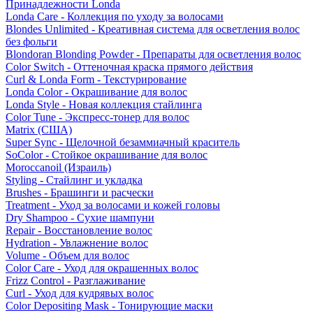
Принадлежности Londa
Londa Care - Коллекция по уходу за волосами
Blondes Unlimited - Креативная система для осветления волос
без фольги
Blondoran Blonding Powder - Препараты для осветления волос
Color Switch - Оттеночная краска прямого действия
Curl & Londa Form - Текстурирование
Londa Color - Окрашивание для волос
Londa Style - Новая коллекция стайлинга
Color Tune - Экспресс-тонер для волос
Matrix (США)
Super Sync - Щелочной безаммиачный краситель
SoColor - Стойкое окрашивание для волос
Moroccanoil (Израиль)
Styling - Стайлинг и укладка
Brushes - Брашинги и расчески
Treatment - Уход за волосами и кожей головы
Dry Shampoo - Сухие шампуни
Repair - Восстановление волос
Hydration - Увлажнение волос
Volume - Объем для волос
Color Care - Уход для окрашенных волос
Frizz Control - Разглаживание
Curl - Уход для кудрявых волос
Color Depositing Mask - Тонирующие маски