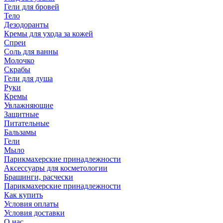
Гели для бровей
Тело
Дезодоранты
Кремы для ухода за кожей
Спреи
Соль для ванны
Молочко
Скрабы
Гели для душа
Руки
Кремы
Увлажняющие
Защитные
Питательные
Бальзамы
Гели
Мыло
Парикмахерские принадлежности
Аксессуары для косметологии
Брашинги, расчески
Парикмахерские принадлежности
Как купить
Условия оплаты
Условия доставки
О нас