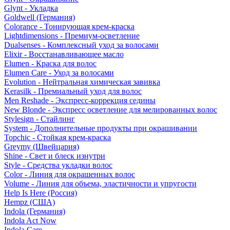
Glynt - Укладка
Goldwell (Германия)
Colorance - Тонирующая крем-краска
Lightdimensions - Премиум-осветление
Dualsenses - Комплексный уход за волосами
Elixir - Восстанавливающее масло
Elumen - Краска для волос
Elumen Care - Уход за волосами
Evolution - Нейтральная химическая завивка
Kerasilk - Премиальный уход для волос
Men Reshade - Экспресс-коррекция седины
New Blonde - Экспресс осветление для мелированных волос
Stylesign - Стайлинг
System - Дополнительные продукты при окрашивании
Topchic - Стойкая крем-краска
Greymy (Швейцария)
Shine - Свет и блеск изнутри
Style - Средства укладки волос
Color - Линия для окрашенных волос
Volume - Линия для объема, эластичности и упругости
Help Is Here (Россия)
Hempz (США)
Indola (Германия)
Indola Act Now
Indola Care