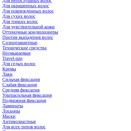
Для непослушных волос
Для окрашенных волос
Для поврежденных волос
Для сухих волос
Для тонких волос
Для чувствительной кожи
Оттеночные кондиционеры
Против выпадения волос
Солнцезащитные
Технические средства
Несмываемые
Travel-size
Для седых волос
Кремы
Лаки
Сильная фиксация
Слабая фиксация
Средняя фиксация
Ультрасильная фиксация
Подвижная фиксация
Ламинаты
Лосьоны
Маски
Антивозрастные
Для всех типов волос