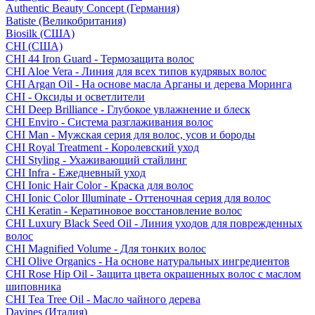
Authentic Beauty Concept (Германия)
Batiste (Великобритания)
Biosilk (США)
CHI (США)
CHI 44 Iron Guard - Термозащита волос
CHI Aloe Vera - Линия для всех типов кудрявых волос
CHI Argan Oil - На основе масла Арганы и дерева Моринга
CHI - Оксиды и осветлители
CHI Deep Brilliance - Глубокое увлажнение и блеск
CHI Enviro - Система разглаживания волос
CHI Man - Мужская серия для волос, усов и бороды
CHI Royal Treatment - Королевский уход
CHI Styling - Ухаживающий стайлинг
CHI Infra - Ежедневный уход
CHI Ionic Hair Color - Краска для волос
CHI Ionic Color Illuminate - Оттеночная серия для волос
CHI Keratin - Кератиновое восстановление волос
CHI Luxury Black Seed Oil - Линия уходов для поврежденных
волос
CHI Magnified Volume - Для тонких волос
CHI Olive Organics - На основе натуральных ингредиентов
CHI Rose Hip Oil - Защита цвета окрашенных волос с маслом
шиповника
CHI Tea Tree Oil - Масло чайного дерева
Davines (Италия)