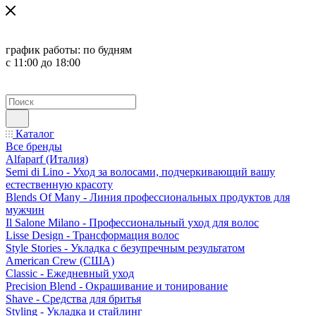
график работы:
по будням
с 11:00 до 18:00
Каталог
Все бренды
Alfaparf (Италия)
Semi di Lino - Уход за волосами, подчеркивающий вашу
естественную красоту
Blends Of Many - Линия профессиональных продуктов для
мужчин
Il Salone Milano - Профессиональный уход для волос
Lisse Design - Трансформация волос
Style Stories - Укладка с безупречным результатом
American Crew (США)
Classic - Ежедневный уход
Precision Blend - Окрашивание и тонирование
Shave - Средства для бритья
Styling - Укладка и стайлинг