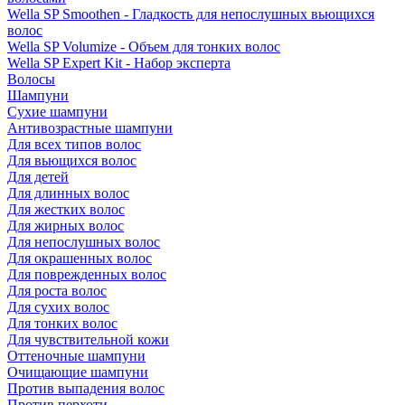
Wella SP Smoothen - Гладкость для непослушных вьющихся
волос
Wella SP Volumize - Объем для тонких волос
Wella SP Expert Kit - Набор эксперта
Волосы
Шампуни
Сухие шампуни
Антивозрастные шампуни
Для всех типов волос
Для вьющихся волос
Для детей
Для длинных волос
Для жестких волос
Для жирных волос
Для непослушных волос
Для окрашенных волос
Для поврежденных волос
Для роста волос
Для сухих волос
Для тонких волос
Для чувствительной кожи
Оттеночные шампуни
Очищающие шампуни
Против выпадения волос
Против перхоти