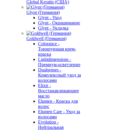
Global Keratin (США)
Glynt (Германия)
Glynt - Уход
Glynt - Окрашивание
Glynt - Укладка
Goldwell (Германия)
Colorance -
Тонирующая крем-
краска
Lightdimensions -
Премиум-осветление
Dualsenses -
Комплексный уход за
волосами
Elixir -
Восстанавливающее
масло
Elumen - Краска для
волос
Elumen Care - Уход за
волосами
Evolution -
Нейтральная