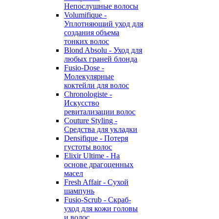
Непослушные волосы
Volumifique -
Уплотняющий уход для
создания объема
тонких волос
Blond Absolu - Уход для
любых граней блонда
Fusio-Dose -
Молекулярные
коктейли для волос
Chronologiste -
Искусство
ревитализации волос
Couture Styling -
Средства для укладки
Densifique - Потеря
густоты волос
Elixir Ultime - На
основе драгоценных
масел
Fresh Affair - Сухой
шампунь
Fusio-Scrub - Скраб-
уход для кожи головы
и волос