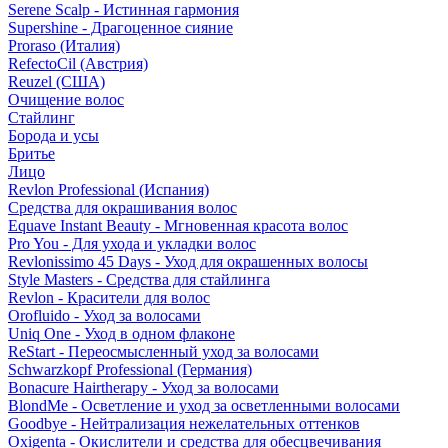
Serene Scalp - Истинная гармония
Supershine - Драгоценное сияние
Proraso (Италия)
RefectoCil (Австрия)
Reuzel (США)
Очищение волос
Стайлинг
Борода и усы
Бритье
Лицо
Revlon Professional (Испания)
Средства для окрашивания волос
Equave Instant Beauty - Мгновенная красота волос
Pro You - Для ухода и укладки волос
Revlonissimo 45 Days - Уход для окрашенных волосы
Style Masters - Средства для стайлинга
Revlon - Красители для волос
Orofluido - Уход за волосами
Uniq One - Уход в одном флаконе
ReStart - Переосмысленный уход за волосами
Schwarzkopf Professional (Германия)
Bonacure Hairtherapy - Уход за волосами
BlondMe - Осветление и уход за осветленными волосами
Goodbye - Нейтрализация нежелательных оттенков
Oxigenta - Окислители и средства для обесцвечивания