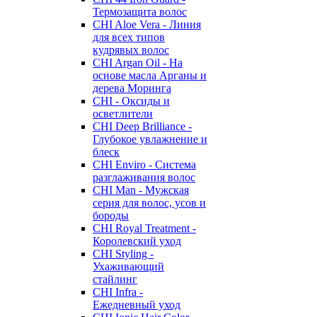
Термозащита волос
CHI Aloe Vera - Линия
для всех типов
кудрявых волос
CHI Argan Oil - На
основе масла Арганы и
дерева Моринга
CHI - Оксиды и
осветлители
CHI Deep Brilliance -
Глубокое увлажнение и
блеск
CHI Enviro - Система
разглаживания волос
CHI Man - Мужская
серия для волос, усов и
бороды
CHI Royal Treatment -
Королевский уход
CHI Styling -
Ухаживающий
стайлинг
CHI Infra -
Ежедневный уход