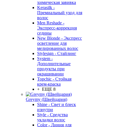
химическая завивка
Kerasilk -
Премиальный уход для
волос
Men Reshade -
Экспресс-коррекция
седины
New Blonde - Экспресс
осветление для
мелированных волос
Stylesign - Стайлинг
System -
Дополнительные
продукты при
окрашивании
Topchic - Стойкая
крем-краска
+ ЕЩЕ 8
Greymy (Швейцария)
Shine - Свет и блеск
изнутри
Style - Средства
укладки волос
Color - Линия для