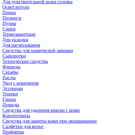
Для чувствительной кожи головы
Осветлители
Пенки
Пилинги
Пудры
Спреи
Термозащитные
Для укладки
Для расчесывания
Средства для химической завивки
Сыворотки
Технические средства
Флюиды
Скрабы
Пасты
Уход с кератином
Эссенции
Тоники
Глины
Помады
Средства для удаления краски с кожи
Концентраты
Средства для защиты кожи при окрашивании
Салфетки для волос
Праймеры