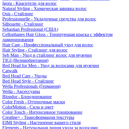
Igora - Красители для волос
Natural Styling - Химическая завивка волос
Osis - Стайлинг
Professionnelle - Укладочные средства для волос
Silhouette - Стайлинг
Sebastian Professional (США)
Cellophanes Hair Gloss - Тонирующая краска с эффектом
ламинирования
Hair Care - Профессиональный уход для волос
Hair Styling - Стайлинг для волос
Seb Man - Уход и стайлинг волос для мужчин
TIGI (Великобритания)
Bed Head for Men - Уход за волосами для мужчин
Catwalk
Bed Head Care - Уходы
Bed Head Style - Стайлинг
Wella Professionals (Германия)
Wella - Аксессуары
Blondor - Блондирование
Color Fresh - Оттеночные маски
ColorMotion - Сила и цвет
Color Touch - Интенсивное тонирование
Creatine+ - Трансформация текстуры
EIMI Styling - Настроение вашего стиля
Elements - Натуральная линия ухода за волосами