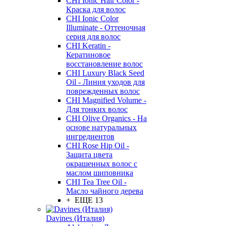
CHI Ionic Hair Color -
Краска для волос
CHI Ionic Color
Illuminate - Оттеночная
серия для волос
CHI Keratin -
Кератиновое
восстановление волос
CHI Luxury Black Seed
Oil - Линия уходов для
поврежденных волос
CHI Magnified Volume -
Для тонких волос
CHI Olive Organics - На
основе натуральных
ингредиентов
CHI Rose Hip Oil -
Защита цвета
окрашенных волос с
маслом шиповника
CHI Tea Tree Oil -
Масло чайного дерева
+ ЕЩЕ 13
Davines (Италия)