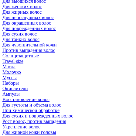
Для вьющихся волос
Для жестких волос
Для жирных волос
Для непослушных волос
Для окрашенных волос
Для поврежденных волос
Для сухих волос
Для тонких волос
Для чувствительной кожи
Против выпадения волос
Солнцезащитные
Travel-size
Масла
Молочко
Муссы
Наборы
Окислители
Ампулы
Восстановление волос
Для густоты и объема волос
При химической обработке
Для сухих и поврежденных волос
Рост волос, против выпадения
Укрепление волос
Для жирной кожи головы