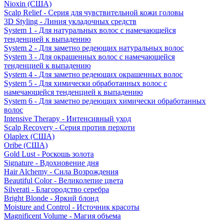
Nioxin (США)
Scalp Relief - Серия для чувствительной кожи головы
3D Styling - Линия укладочных средств
System 1 - Для натуральных волос с намечающейся
тенденцией к выпадению
System 2 - Для заметно редеющих натуральных волос
System 3 - Для окрашенных волос с намечающейся
тенденцией к выпадению
System 4 - Для заметно редеющих окрашенных волос
System 5 - Для химически обработанных волос с
намечающейся тенденцией к выпадению
System 6 - Для заметно редеющих химически обработанных
волос
Intensive Therapy - Интенсивный уход
Scalp Recovery - Серия против перхоти
Olaplex (США)
Oribe (США)
Gold Lust - Роскошь золота
Signature - Вдохновение дня
Hair Alchemy - Сила Возрождения
Beautiful Color - Великолепие цвета
Silverati - Благородство серебра
Bright Blonde - Яркий блонд
Moisture and Control - Источник красоты
Magnificent Volume - Магия объема