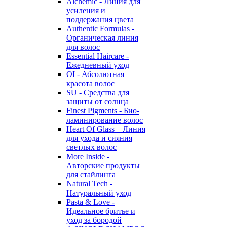
Alchemic - Линия для
усиления и
поддержания цвета
Authentic Formulas -
Органическая линия
для волос
Essential Haircare -
Eжедневный уход
OI - Абсолютная
красота волос
SU - Средства для
защиты от солнца
Finest Pigments - Био-
ламинирование волос
Heart Of Glass – Линия
для ухода и сияния
светлых волос
More Inside -
Авторские продукты
для стайлинга
Natural Tech -
Натуральный уход
Pasta & Love -
Идеальное бритье и
уход за бородой