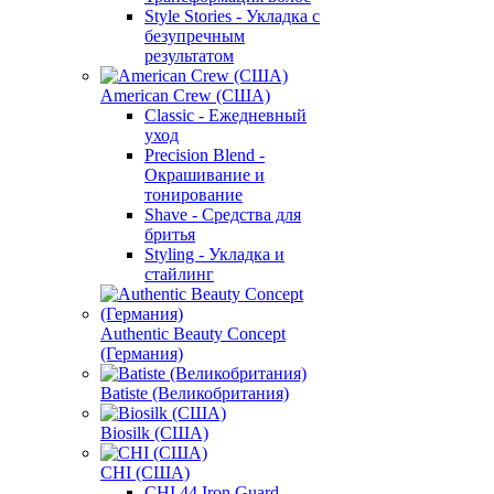
Style Stories - Укладка с
безупречным
результатом
American Crew (США)
Classic - Ежедневный
уход
Precision Blend -
Окрашивание и
тонирование
Shave - Средства для
бритья
Styling - Укладка и
стайлинг
Authentic Beauty Concept
(Германия)
Batiste (Великобритания)
Biosilk (США)
CHI (США)
CHI 44 Iron Guard -