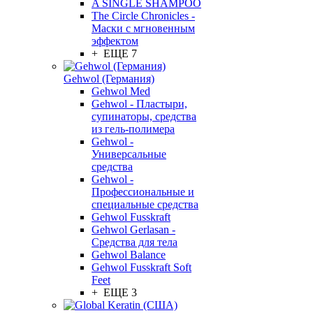
A SINGLE SHAMPOO
The Circle Chronicles -
Маски с мгновенным
эффектом
+ ЕЩЕ 7
Gehwol (Германия)
Gehwol Med
Gehwol - Пластыри,
супинаторы, средства
из гель-полимера
Gehwol -
Универсальные
средства
Gehwol -
Профессиональные и
специальные средства
Gehwol Fusskraft
Gehwol Gerlasan -
Средства для тела
Gehwol Balance
Gehwol Fusskraft Soft
Feet
+ ЕЩЕ 3