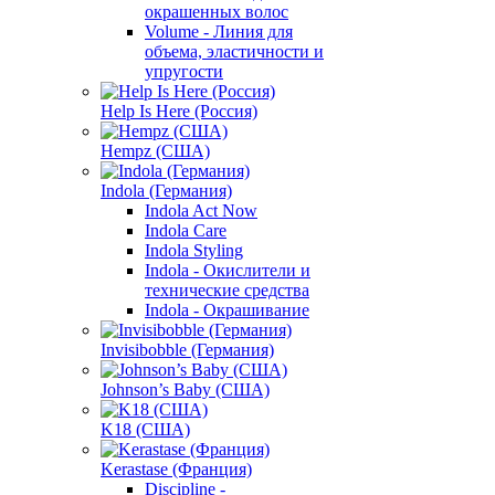
окрашенных волос
Volume - Линия для
объема, эластичности и
упругости
Help Is Here (Россия)
Hempz (США)
Indola (Германия)
Indola Act Now
Indola Care
Indola Styling
Indola - Окислители и
технические средства
Indola - Окрашивание
Invisibobble (Германия)
Johnson’s Baby (США)
K18 (США)
Kerastase (Франция)
Discipline -