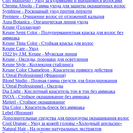
Curl Manifesto - Уход за кудрявыми и вьющимися волосами
Chroma Absolu - Гамма ухода для защиты окрашенных волос
Symbiose - Роскошный уход против перхоти
Premiere - Очищение волос от отложений кальция
Aura Botanica - Органическая линия ухода
Keune (Голландия)
Keune Semi Color - Полуперманентная краска для волос без
аммиака
Keune Tinta Color - Стойкая краска для волос
Keune Care - Уход
1922 by J.M. Keune - Мужская линия
Keune - Оксиды, порошки для осветления
Keune Style - Коллекция стайлинга
Keune Color Chameleon - Красители прямого действия
L'Oreal Professionnel (Франция)
Blond Studio - Полная гамма средств для блондирования
L'Oreal Professionnel - Оксиды
Dia Light - Кислотный краситель тон в тон без аммиака
INOA - Стойкое окрашивание без аммиака
Majirel - Стойкое окрашивание
Dia Color - Краситель-блеск без аммиака
Lebel (Япония)
Дополнительные средства для процедуры окрашивания волос
Cool Orange - Уход за кожей головы «Холодный апельсин»
Natural Hair - На основе натуральных экстрактов