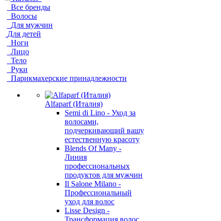
Все бренды
Волосы
Для мужчин
Для детей
Ноги
Лицо
Тело
Руки
Парикмахерские принадлежности
Alfaparf (Италия)
Semi di Lino - Уход за
волосами,
подчеркивающий вашу
естественную красоту
Blends Of Many -
Линия
профессиональных
продуктов для мужчин
Il Salone Milano -
Профессиональный
уход для волос
Lisse Design -
Трансформация волос