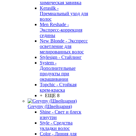
химическая завивка
Kerasilk -
Премиальный уход для
волос
Men Reshade -
Экспресс-коррекция
седины
New Blonde - Экспресс
осветление для
мелированных волос
Stylesign - Стайлинг
System -
Дополнительные
продукты при
окрашивании
Topchic - Стойкая
крем-краска
+ ЕЩЕ 8
Greymy (Швейцария)
Shine - Свет и блеск
изнутри
Style - Средства
укладки волос
Color - Линия для