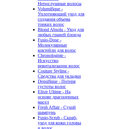
Непослушные волосы
Volumifique -
Уплотняющий уход для
создания объема
тонких волос
Blond Absolu - Уход для
любых граней блонда
Fusio-Dose -
Молекулярные
коктейли для волос
Chronologiste -
Искусство
ревитализации волос
Couture Styling -
Средства для укладки
Densifique - Потеря
густоты волос
Elixir Ultime - На
основе драгоценных
масел
Fresh Affair - Сухой
шампунь
Fusio-Scrub - Скраб-
уход для кожи головы
и волос