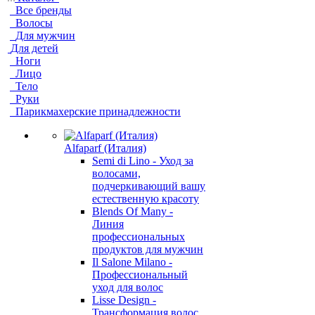
Все бренды
Волосы
Для мужчин
Для детей
Ноги
Лицо
Тело
Руки
Парикмахерские принадлежности
Alfaparf (Италия)
Semi di Lino - Уход за
волосами,
подчеркивающий вашу
естественную красоту
Blends Of Many -
Линия
профессиональных
продуктов для мужчин
Il Salone Milano -
Профессиональный
уход для волос
Lisse Design -
Трансформация волос