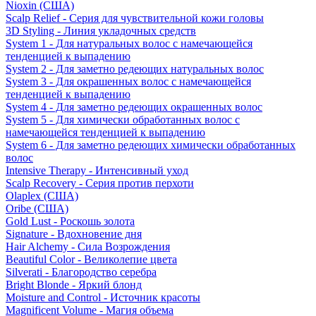
Nioxin (США)
Scalp Relief - Серия для чувствительной кожи головы
3D Styling - Линия укладочных средств
System 1 - Для натуральных волос с намечающейся
тенденцией к выпадению
System 2 - Для заметно редеющих натуральных волос
System 3 - Для окрашенных волос с намечающейся
тенденцией к выпадению
System 4 - Для заметно редеющих окрашенных волос
System 5 - Для химически обработанных волос с
намечающейся тенденцией к выпадению
System 6 - Для заметно редеющих химически обработанных
волос
Intensive Therapy - Интенсивный уход
Scalp Recovery - Серия против перхоти
Olaplex (США)
Oribe (США)
Gold Lust - Роскошь золота
Signature - Вдохновение дня
Hair Alchemy - Сила Возрождения
Beautiful Color - Великолепие цвета
Silverati - Благородство серебра
Bright Blonde - Яркий блонд
Moisture and Control - Источник красоты
Magnificent Volume - Магия объема