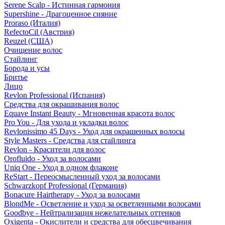
Serene Scalp - Истинная гармония
Supershine - Драгоценное сияние
Proraso (Италия)
RefectoCil (Австрия)
Reuzel (США)
Очищение волос
Стайлинг
Борода и усы
Бритье
Лицо
Revlon Professional (Испания)
Средства для окрашивания волос
Equave Instant Beauty - Мгновенная красота волос
Pro You - Для ухода и укладки волос
Revlonissimo 45 Days - Уход для окрашенных волосы
Style Masters - Средства для стайлинга
Revlon - Красители для волос
Orofluido - Уход за волосами
Uniq One - Уход в одном флаконе
ReStart - Переосмысленный уход за волосами
Schwarzkopf Professional (Германия)
Bonacure Hairtherapy - Уход за волосами
BlondMe - Осветление и уход за осветленными волосами
Goodbye - Нейтрализация нежелательных оттенков
Oxigenta - Окислители и средства для обесцвечивания