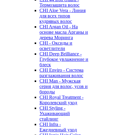
Термозащита волос
CHI Aloe Vera - Линия
для всех типов
кудрявых волос
CHI Argan Oil - На
основе масла Арганы и
дерева Моринга
CHI - Оксиды и
осветлители
CHI Deep Brilliance -
Глубокое увлажнение и
блеск
CHI Enviro - Система
разглаживания волос
CHI Man - Мужская
серия для волос, усов и
бороды
CHI Royal Treatment -
Королевский уход
CHI Styling -
Ухаживающий
стайлинг
CHI Infra -
Ежедневный уход