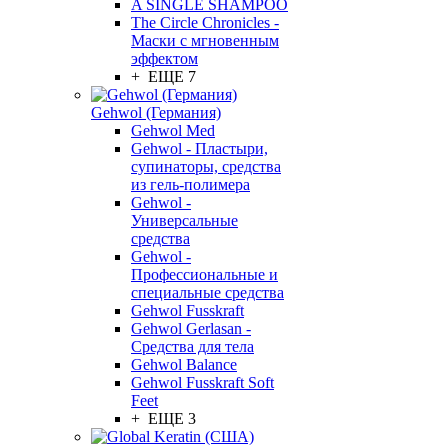
A SINGLE SHAMPOO
The Circle Chronicles -
Маски с мгновенным
эффектом
+ ЕЩЕ 7
Gehwol (Германия)
Gehwol Med
Gehwol - Пластыри,
супинаторы, средства
из гель-полимера
Gehwol -
Универсальные
средства
Gehwol -
Профессиональные и
специальные средства
Gehwol Fusskraft
Gehwol Gerlasan -
Средства для тела
Gehwol Balance
Gehwol Fusskraft Soft
Feet
+ ЕЩЕ 3