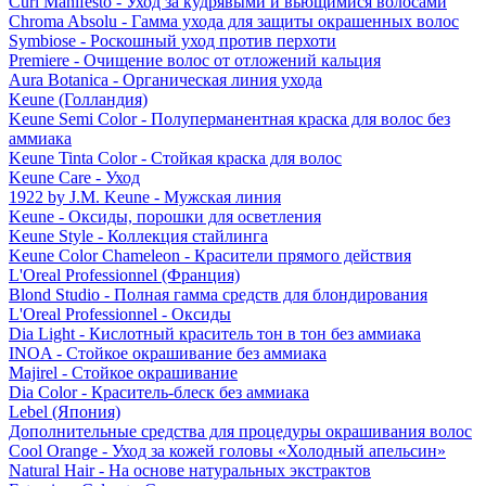
Curl Manifesto - Уход за кудрявыми и вьющимися волосами
Chroma Absolu - Гамма ухода для защиты окрашенных волос
Symbiose - Роскошный уход против перхоти
Premiere - Очищение волос от отложений кальция
Aura Botanica - Органическая линия ухода
Keune (Голландия)
Keune Semi Color - Полуперманентная краска для волос без
аммиака
Keune Tinta Color - Стойкая краска для волос
Keune Care - Уход
1922 by J.M. Keune - Мужская линия
Keune - Оксиды, порошки для осветления
Keune Style - Коллекция стайлинга
Keune Color Chameleon - Красители прямого действия
L'Oreal Professionnel (Франция)
Blond Studio - Полная гамма средств для блондирования
L'Oreal Professionnel - Оксиды
Dia Light - Кислотный краситель тон в тон без аммиака
INOA - Стойкое окрашивание без аммиака
Majirel - Стойкое окрашивание
Dia Color - Краситель-блеск без аммиака
Lebel (Япония)
Дополнительные средства для процедуры окрашивания волос
Cool Orange - Уход за кожей головы «Холодный апельсин»
Natural Hair - На основе натуральных экстрактов