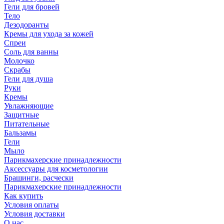
Гели для бровей
Тело
Дезодоранты
Кремы для ухода за кожей
Спреи
Соль для ванны
Молочко
Скрабы
Гели для душа
Руки
Кремы
Увлажняющие
Защитные
Питательные
Бальзамы
Гели
Мыло
Парикмахерские принадлежности
Аксессуары для косметологии
Брашинги, расчески
Парикмахерские принадлежности
Как купить
Условия оплаты
Условия доставки
О нас