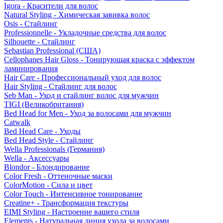
Igora - Красители для волос
Natural Styling - Химическая завивка волос
Osis - Стайлинг
Professionnelle - Укладочные средства для волос
Silhouette - Стайлинг
Sebastian Professional (США)
Cellophanes Hair Gloss - Тонирующая краска с эффектом
ламинирования
Hair Care - Профессиональный уход для волос
Hair Styling - Стайлинг для волос
Seb Man - Уход и стайлинг волос для мужчин
TIGI (Великобритания)
Bed Head for Men - Уход за волосами для мужчин
Catwalk
Bed Head Care - Уходы
Bed Head Style - Стайлинг
Wella Professionals (Германия)
Wella - Аксессуары
Blondor - Блондирование
Color Fresh - Оттеночные маски
ColorMotion - Сила и цвет
Color Touch - Интенсивное тонирование
Creatine+ - Трансформация текстуры
EIMI Styling - Настроение вашего стиля
Elements - Натуральная линия ухода за волосами