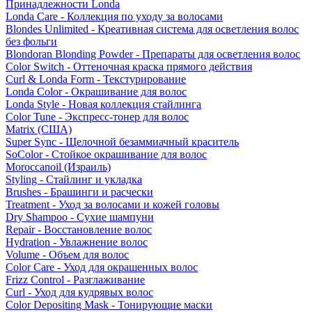
Принадлежности Londa
Londa Care - Коллекция по уходу за волосами
Blondes Unlimited - Креативная система для осветления волос
без фольги
Blondoran Blonding Powder - Препараты для осветления волос
Color Switch - Оттеночная краска прямого действия
Curl & Londa Form - Текстурирование
Londa Color - Окрашивание для волос
Londa Style - Новая коллекция стайлинга
Color Tune - Экспресс-тонер для волос
Matrix (США)
Super Sync - Щелочной безаммиачный краситель
SoColor - Стойкое окрашивание для волос
Moroccanoil (Израиль)
Styling - Стайлинг и укладка
Brushes - Брашинги и расчески
Treatment - Уход за волосами и кожей головы
Dry Shampoo - Сухие шампуни
Repair - Восстановление волос
Hydration - Увлажнение волос
Volume - Объем для волос
Color Care - Уход для окрашенных волос
Frizz Control - Разглаживание
Curl - Уход для кудрявых волос
Color Depositing Mask - Тонирующие маски