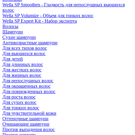
Wella SP Smoothen - Гладкость для непослушных вьющихся
волос
Wella SP Volumize - Объем для тонких волос
Wella SP Expert Kit - Набор эксперта
Волосы
Шампуни
Сухие шампуни
Антивозрастные шампуни
Для всех типов волос
Для вьющихся волос
Для детей
Для длинных волос
Для жестких волос
Для жирных волос
Для непослушных волос
Для окрашенных волос
Для поврежденных волос
Для роста волос
Для сухих волос
Для тонких волос
Для чувствительной кожи
Оттеночные шампуни
Очищающие шампуни
Против выпадения волос
Против перхоти