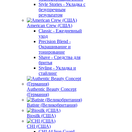
Style Stories - Укладка с
безупречным
результатом
American Crew (США)
Classic - Ежедневный
уход
Precision Blend -
Окрашивание и
тонирование
Shave - Средства для
бритья
Styling - Укладка и
стайлинг
Authentic Beauty Concept
(Германия)
Batiste (Великобритания)
Biosilk (США)
CHI (США)
CHI 44 Iron Guard -