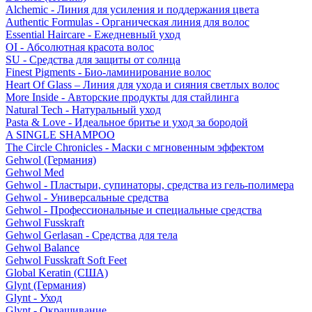
Alchemic - Линия для усиления и поддержания цвета
Authentic Formulas - Органическая линия для волос
Essential Haircare - Eжедневный уход
OI - Абсолютная красота волос
SU - Средства для защиты от солнца
Finest Pigments - Био-ламинирование волос
Heart Of Glass – Линия для ухода и сияния светлых волос
More Inside - Авторские продукты для стайлинга
Natural Tech - Натуральный уход
Pasta & Love - Идеальное бритье и уход за бородой
A SINGLE SHAMPOO
The Circle Chronicles - Маски с мгновенным эффектом
Gehwol (Германия)
Gehwol Med
Gehwol - Пластыри, супинаторы, средства из гель-полимера
Gehwol - Универсальные средства
Gehwol - Профессиональные и специальные средства
Gehwol Fusskraft
Gehwol Gerlasan - Средства для тела
Gehwol Balance
Gehwol Fusskraft Soft Feet
Global Keratin (США)
Glynt (Германия)
Glynt - Уход
Glynt - Окрашивание