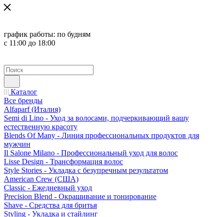
график работы:
по будням
с 11:00 до 18:00
Каталог
Все бренды
Alfaparf (Италия)
Semi di Lino - Уход за волосами, подчеркивающий вашу
естественную красоту
Blends Of Many - Линия профессиональных продуктов для
мужчин
Il Salone Milano - Профессиональный уход для волос
Lisse Design - Трансформация волос
Style Stories - Укладка с безупречным результатом
American Crew (США)
Classic - Ежедневный уход
Precision Blend - Окрашивание и тонирование
Shave - Средства для бритья
Styling - Укладка и стайлинг