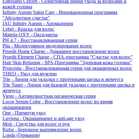
Estessimo Celcert - Селективная линия ухода за волосами и
кожей головы
Infinity Aurum Salon Care - Инновационная программа
"Абсолютное счастье"
IAU Infinity Aurum - Аромалиния
Lebel - Краска для волос
Materia OXY - Оксиданты
PH 4.7 - Восстанавливающая серия
Plia - Молекулярное моделирование волос
Proedit Home Charge - Домашнее восстановление волос
Proedit Element Charge - СПА-программа "Счастье для волос"
Hair Skin Relaxing - SPA-Программа "Здоровая кожа головы"
Proscenia - Восстанавливающая серия для окрашенных волос
THEO - Уход для мужчин
Trie - Линия для укладки с протеинами шелка и жемчуга
Trie Tuner - Линия для базовой укладки с протеинами шелка и
жемчуга
Viege - Антивозростная органическая серия
Locor Serum Color - Восстановление волос во время
окрашивания
One - Премиум уход
Luviona - Окрашивание и anti-age уход
Moii - Средства для волос и рук
Rufor - Бережное выпрямление волос
Londa (Германия)