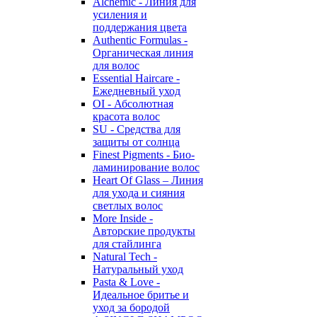
Alchemic - Линия для
усиления и
поддержания цвета
Authentic Formulas -
Органическая линия
для волос
Essential Haircare -
Eжедневный уход
OI - Абсолютная
красота волос
SU - Средства для
защиты от солнца
Finest Pigments - Био-
ламинирование волос
Heart Of Glass – Линия
для ухода и сияния
светлых волос
More Inside -
Авторские продукты
для стайлинга
Natural Tech -
Натуральный уход
Pasta & Love -
Идеальное бритье и
уход за бородой