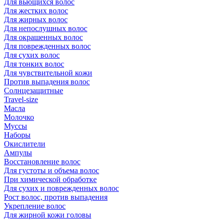
Для вьющихся волос
Для жестких волос
Для жирных волос
Для непослушных волос
Для окрашенных волос
Для поврежденных волос
Для сухих волос
Для тонких волос
Для чувствительной кожи
Против выпадения волос
Солнцезащитные
Travel-size
Масла
Молочко
Муссы
Наборы
Окислители
Ампулы
Восстановление волос
Для густоты и объема волос
При химической обработке
Для сухих и поврежденных волос
Рост волос, против выпадения
Укрепление волос
Для жирной кожи головы