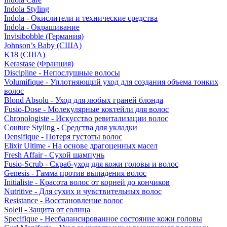
Indola Styling
Indola - Окислители и технические средства
Indola - Окрашивание
Invisibobble (Германия)
Johnson’s Baby (США)
K18 (США)
Kerastase (Франция)
Discipline - Непослушные волосы
Volumifique - Уплотняющий уход для создания объема тонких
волос
Blond Absolu - Уход для любых граней блонда
Fusio-Dose - Молекулярные коктейли для волос
Chronologiste - Искусство ревитализации волос
Couture Styling - Средства для укладки
Densifique - Потеря густоты волос
Elixir Ultime - На основе драгоценных масел
Fresh Affair - Сухой шампунь
Fusio-Scrub - Скраб-уход для кожи головы и волос
Genesis - Гамма против выпадения волос
Initialiste - Красота волос от корней до кончиков
Nutritive - Для сухих и чувствительных волос
Resistance - Восстановление волос
Soleil - Защита от солнца
Specifique - Несбалансированное состояние кожи головы