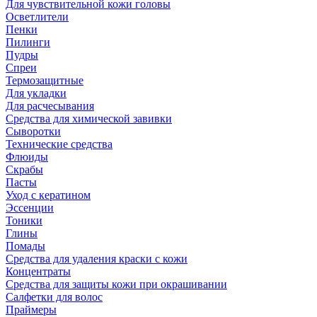
Для чувствительной кожи головы
Осветлители
Пенки
Пилинги
Пудры
Спреи
Термозащитные
Для укладки
Для расчесывания
Средства для химической завивки
Сыворотки
Технические средства
Флюиды
Скрабы
Пасты
Уход с кератином
Эссенции
Тоники
Глины
Помады
Средства для удаления краски с кожи
Концентраты
Средства для защиты кожи при окрашивании
Салфетки для волос
Праймеры