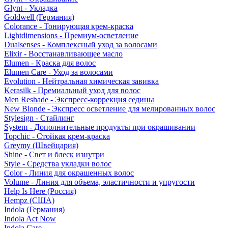
Glynt - Укладка
Goldwell (Германия)
Colorance - Тонирующая крем-краска
Lightdimensions - Премиум-осветление
Dualsenses - Комплексный уход за волосами
Elixir - Восстанавливающее масло
Elumen - Краска для волос
Elumen Care - Уход за волосами
Evolution - Нейтральная химическая завивка
Kerasilk - Премиальный уход для волос
Men Reshade - Экспресс-коррекция седины
New Blonde - Экспресс осветление для мелированных волос
Stylesign - Стайлинг
System - Дополнительные продукты при окрашивании
Topchic - Стойкая крем-краска
Greymy (Швейцария)
Shine - Свет и блеск изнутри
Style - Средства укладки волос
Color - Линия для окрашенных волос
Volume - Линия для объема, эластичности и упругости
Help Is Here (Россия)
Hempz (США)
Indola (Германия)
Indola Act Now
Indola Care