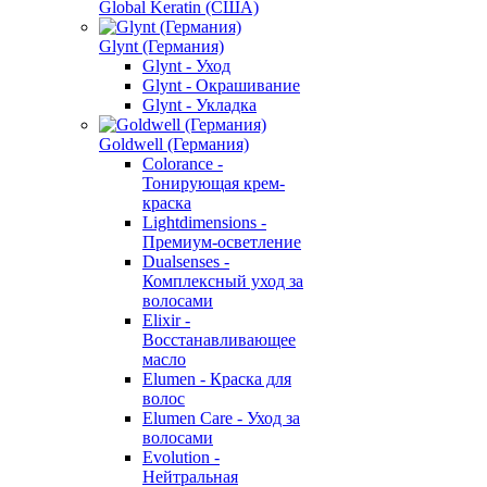
Global Keratin (США)
Glynt (Германия)
Glynt - Уход
Glynt - Окрашивание
Glynt - Укладка
Goldwell (Германия)
Colorance -
Тонирующая крем-
краска
Lightdimensions -
Премиум-осветление
Dualsenses -
Комплексный уход за
волосами
Elixir -
Восстанавливающее
масло
Elumen - Краска для
волос
Elumen Care - Уход за
волосами
Evolution -
Нейтральная