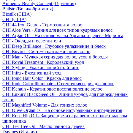
Authentic Beauty Concept (Германия)
Batiste (Великобритания)
Biosilk (США)
CHI (США)
CHI 44 Iron Guard - Термозащита волос
CHI Aloe Vera - Линия для всех типов кудрявых волос
CHI Argan Oil - На основе масла Арганы и дерева Моринга
CHI - Оксиды и осветлители
CHI Deep Brilliance - Глубокое увлажнение и блеск
CHI Enviro - Система разглаживания волос
CHI Man - Мужская серия для волос, усов и бороды
CHI Royal Treatment - Королевский уход
CHI Styling - Ухаживающий стайлинг
CHI Infra - Ежедневный уход
CHI Ionic Hair Color - Краска для волос
CHI Ionic Color Illuminate - Оттеночная серия для волос
CHI Keratin - Кератиновое восстановление волос
CHI Luxury Black Seed Oil - Линия уходов для поврежденных
волос
CHI Magnified Volume - Для тонких волос
CHI Olive Organics - На основе натуральных ингредиентов
CHI Rose Hip Oil - Защита цвета окрашенных волос с маслом
шиповника
CHI Tea Tree Oil - Масло чайного дерева
Davines (Италия)