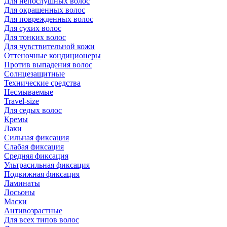
Для непослушных волос
Для окрашенных волос
Для поврежденных волос
Для сухих волос
Для тонких волос
Для чувствительной кожи
Оттеночные кондиционеры
Против выпадения волос
Солнцезащитные
Технические средства
Несмываемые
Travel-size
Для седых волос
Кремы
Лаки
Сильная фиксация
Слабая фиксация
Средняя фиксация
Ультрасильная фиксация
Подвижная фиксация
Ламинаты
Лосьоны
Маски
Антивозрастные
Для всех типов волос