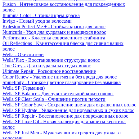
Fusion - Интенсивное восстановление для поврежденных
волос
Illumina Color - Стойкая крем-краска
Invigo - Новый уход за волосами
Koleston Perfect Me + - Стойкая краска для волос
Nutricurls - Уход для кудрявых и вьющихся волос
Performance - Классика современного стайлинга
Oil Reflections - Квинтэссенция блеска для сияния ваших
волос
Wella - Окислители
Wella°Plex - Восстановление структуры волос
True Grey - Для натуральных седых волос
Ultimate Repair - Роскошное восстановление
Color Renew - Удаление пигмента без вреда для волос
Shinefinity - Стойкое цветное глазирование без аммиака
Wella SP (Германия)
Wella SP Balance - Для чувствительной кожи головы
Wella SP Clear Scalp - Очищение против перхоти
Wella SP Color Save - Сохранение цвета для окрашенных волос
Wella SP Hydrate - Увлажнение для нормальных и сухих волос
Wella SP Repair - Восстановление для поврежденных волос
Wella SP Luxe Oil - Новая коллекция для защиты кератина
волос
Wella SP Just Men - Мужская линия средств для ухода за
волосами