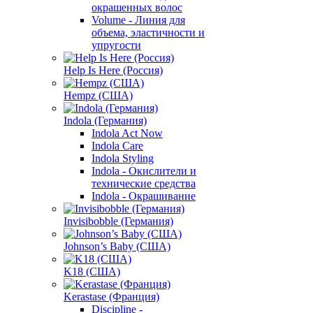
окрашенных волос
Volume - Линия для
объема, эластичности и
упругости
Help Is Here (Россия)
Hempz (США)
Indola (Германия)
Indola Act Now
Indola Care
Indola Styling
Indola - Окислители и
технические средства
Indola - Окрашивание
Invisibobble (Германия)
Johnson’s Baby (США)
K18 (США)
Kerastase (Франция)
Discipline -