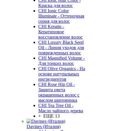
CHI Ionic Hair Color -
Краска для волос
CHI Ionic Color
Illuminate - Оттеночная
серия для волос
CHI Keratin -
Кератиновое
восстановление волос
CHI Luxury Black Seed
Oil - Линия уходов для
поврежденных волос
CHI Magnified Volume -
Для тонких волос
CHI Olive Organics - На
основе натуральных
ингредиентов
CHI Rose Hip Oil -
Защита цвета
окрашенных волос с
маслом шиповника
CHI Tea Tree Oil -
Масло чайного дерева
+ ЕЩЕ 13
Davines (Италия)