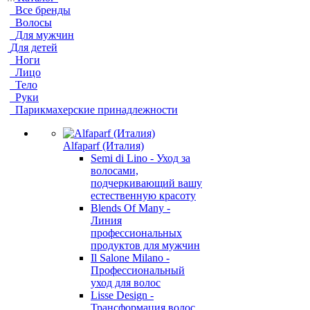
Все бренды
Волосы
Для мужчин
Для детей
Ноги
Лицо
Тело
Руки
Парикмахерские принадлежности
Alfaparf (Италия)
Semi di Lino - Уход за
волосами,
подчеркивающий вашу
естественную красоту
Blends Of Many -
Линия
профессиональных
продуктов для мужчин
Il Salone Milano -
Профессиональный
уход для волос
Lisse Design -
Трансформация волос