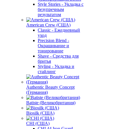
Style Stories - Укладка с
безупречным
результатом
American Crew (США)
Classic - Ежедневный
уход
Precision Blend -
Окрашивание и
тонирование
Shave - Средства для
бритья
Styling - Укладка и
стайлинг
Authentic Beauty Concept
(Германия)
Batiste (Великобритания)
Biosilk (США)
CHI (США)
CHI 44 Iron Guard -