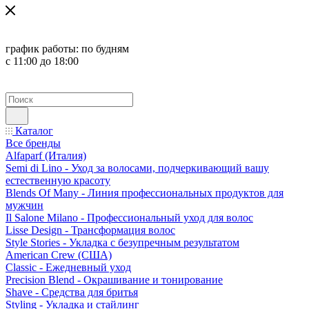
график работы:
по будням
с 11:00 до 18:00
Каталог
Все бренды
Alfaparf (Италия)
Semi di Lino - Уход за волосами, подчеркивающий вашу
естественную красоту
Blends Of Many - Линия профессиональных продуктов для
мужчин
Il Salone Milano - Профессиональный уход для волос
Lisse Design - Трансформация волос
Style Stories - Укладка с безупречным результатом
American Crew (США)
Classic - Ежедневный уход
Precision Blend - Окрашивание и тонирование
Shave - Средства для бритья
Styling - Укладка и стайлинг