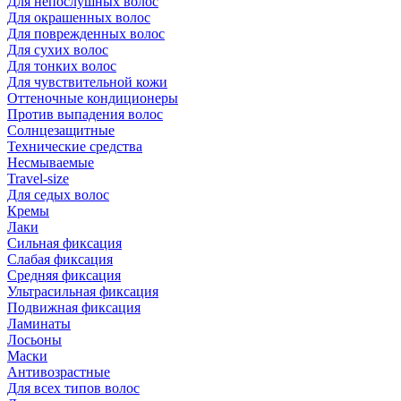
Для непослушных волос
Для окрашенных волос
Для поврежденных волос
Для сухих волос
Для тонких волос
Для чувствительной кожи
Оттеночные кондиционеры
Против выпадения волос
Солнцезащитные
Технические средства
Несмываемые
Travel-size
Для седых волос
Кремы
Лаки
Сильная фиксация
Слабая фиксация
Средняя фиксация
Ультрасильная фиксация
Подвижная фиксация
Ламинаты
Лосьоны
Маски
Антивозрастные
Для всех типов волос