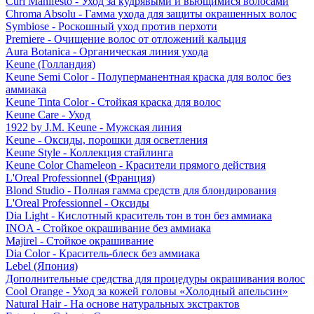
Curl Manifesto - Уход за кудрявыми и вьющимися волосами
Chroma Absolu - Гамма ухода для защиты окрашенных волос
Symbiose - Роскошный уход против перхоти
Premiere - Очищение волос от отложений кальция
Aura Botanica - Органическая линия ухода
Keune (Голландия)
Keune Semi Color - Полуперманентная краска для волос без
аммиака
Keune Tinta Color - Стойкая краска для волос
Keune Care - Уход
1922 by J.M. Keune - Мужская линия
Keune - Оксиды, порошки для осветления
Keune Style - Коллекция стайлинга
Keune Color Chameleon - Красители прямого действия
L'Oreal Professionnel (Франция)
Blond Studio - Полная гамма средств для блондирования
L'Oreal Professionnel - Оксиды
Dia Light - Кислотный краситель тон в тон без аммиака
INOA - Стойкое окрашивание без аммиака
Majirel - Стойкое окрашивание
Dia Color - Краситель-блеск без аммиака
Lebel (Япония)
Дополнительные средства для процедуры окрашивания волос
Cool Orange - Уход за кожей головы «Холодный апельсин»
Natural Hair - На основе натуральных экстрактов