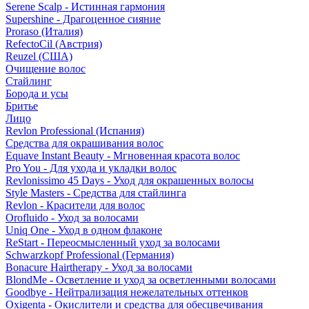
Serene Scalp - Истинная гармония
Supershine - Драгоценное сияние
Proraso (Италия)
RefectoCil (Австрия)
Reuzel (США)
Очищение волос
Стайлинг
Борода и усы
Бритье
Лицо
Revlon Professional (Испания)
Средства для окрашивания волос
Equave Instant Beauty - Мгновенная красота волос
Pro You - Для ухода и укладки волос
Revlonissimo 45 Days - Уход для окрашенных волосы
Style Masters - Средства для стайлинга
Revlon - Красители для волос
Orofluido - Уход за волосами
Uniq One - Уход в одном флаконе
ReStart - Переосмысленный уход за волосами
Schwarzkopf Professional (Германия)
Bonacure Hairtherapy - Уход за волосами
BlondMe - Осветление и уход за осветленными волосами
Goodbye - Нейтрализация нежелательных оттенков
Oxigenta - Окислители и средства для обесцвечивания