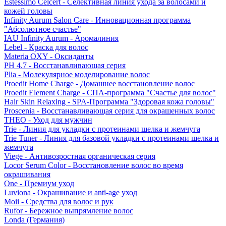
Estessimo Celcert - Селективная линия ухода за волосами и
кожей головы
Infinity Aurum Salon Care - Инновационная программа
"Абсолютное счастье"
IAU Infinity Aurum - Аромалиния
Lebel - Краска для волос
Materia OXY - Оксиданты
PH 4.7 - Восстанавливающая серия
Plia - Молекулярное моделирование волос
Proedit Home Charge - Домашнее восстановление волос
Proedit Element Charge - СПА-программа "Счастье для волос"
Hair Skin Relaxing - SPA-Программа "Здоровая кожа головы"
Proscenia - Восстанавливающая серия для окрашенных волос
THEO - Уход для мужчин
Trie - Линия для укладки с протеинами шелка и жемчуга
Trie Tuner - Линия для базовой укладки с протеинами шелка и
жемчуга
Viege - Антивозростная органическая серия
Locor Serum Color - Восстановление волос во время
окрашивания
One - Премиум уход
Luviona - Окрашивание и anti-age уход
Moii - Средства для волос и рук
Rufor - Бережное выпрямление волос
Londa (Германия)