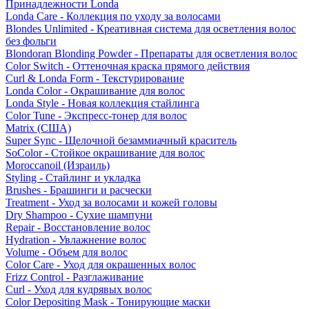
Принадлежности Londa
Londa Care - Коллекция по уходу за волосами
Blondes Unlimited - Креативная система для осветления волос
без фольги
Blondoran Blonding Powder - Препараты для осветления волос
Color Switch - Оттеночная краска прямого действия
Curl & Londa Form - Текстурирование
Londa Color - Окрашивание для волос
Londa Style - Новая коллекция стайлинга
Color Tune - Экспресс-тонер для волос
Matrix (США)
Super Sync - Щелочной безаммиачный краситель
SoColor - Стойкое окрашивание для волос
Moroccanoil (Израиль)
Styling - Стайлинг и укладка
Brushes - Брашинги и расчески
Treatment - Уход за волосами и кожей головы
Dry Shampoo - Сухие шампуни
Repair - Восстановление волос
Hydration - Увлажнение волос
Volume - Объем для волос
Color Care - Уход для окрашенных волос
Frizz Control - Разглаживание
Curl - Уход для кудрявых волос
Color Depositing Mask - Тонирующие маски