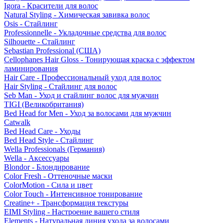
Igora - Красители для волос
Natural Styling - Химическая завивка волос
Osis - Стайлинг
Professionnelle - Укладочные средства для волос
Silhouette - Стайлинг
Sebastian Professional (США)
Cellophanes Hair Gloss - Тонирующая краска с эффектом
ламинирования
Hair Care - Профессиональный уход для волос
Hair Styling - Стайлинг для волос
Seb Man - Уход и стайлинг волос для мужчин
TIGI (Великобритания)
Bed Head for Men - Уход за волосами для мужчин
Catwalk
Bed Head Care - Уходы
Bed Head Style - Стайлинг
Wella Professionals (Германия)
Wella - Аксессуары
Blondor - Блондирование
Color Fresh - Оттеночные маски
ColorMotion - Сила и цвет
Color Touch - Интенсивное тонирование
Creatine+ - Трансформация текстуры
EIMI Styling - Настроение вашего стиля
Elements - Натуральная линия ухода за волосами