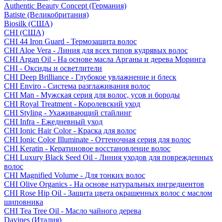
Authentic Beauty Concept (Германия)
Batiste (Великобритания)
Biosilk (США)
CHI (США)
CHI 44 Iron Guard - Термозащита волос
CHI Aloe Vera - Линия для всех типов кудрявых волос
CHI Argan Oil - На основе масла Арганы и дерева Моринга
CHI - Оксиды и осветлители
CHI Deep Brilliance - Глубокое увлажнение и блеск
CHI Enviro - Система разглаживания волос
CHI Man - Мужская серия для волос, усов и бороды
CHI Royal Treatment - Королевский уход
CHI Styling - Ухаживающий стайлинг
CHI Infra - Ежедневный уход
CHI Ionic Hair Color - Краска для волос
CHI Ionic Color Illuminate - Оттеночная серия для волос
CHI Keratin - Кератиновое восстановление волос
CHI Luxury Black Seed Oil - Линия уходов для поврежденных
волос
CHI Magnified Volume - Для тонких волос
CHI Olive Organics - На основе натуральных ингредиентов
CHI Rose Hip Oil - Защита цвета окрашенных волос с маслом
шиповника
CHI Tea Tree Oil - Масло чайного дерева
Davines (Италия)