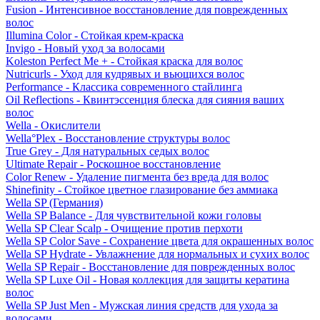
Fusion - Интенсивное восстановление для поврежденных
волос
Illumina Color - Стойкая крем-краска
Invigo - Новый уход за волосами
Koleston Perfect Me + - Стойкая краска для волос
Nutricurls - Уход для кудрявых и вьющихся волос
Performance - Классика современного стайлинга
Oil Reflections - Квинтэссенция блеска для сияния ваших
волос
Wella - Окислители
Wella°Plex - Восстановление структуры волос
True Grey - Для натуральных седых волос
Ultimate Repair - Роскошное восстановление
Color Renew - Удаление пигмента без вреда для волос
Shinefinity - Стойкое цветное глазирование без аммиака
Wella SP (Германия)
Wella SP Balance - Для чувствительной кожи головы
Wella SP Clear Scalp - Очищение против перхоти
Wella SP Color Save - Сохранение цвета для окрашенных волос
Wella SP Hydrate - Увлажнение для нормальных и сухих волос
Wella SP Repair - Восстановление для поврежденных волос
Wella SP Luxe Oil - Новая коллекция для защиты кератина
волос
Wella SP Just Men - Мужская линия средств для ухода за
волосами