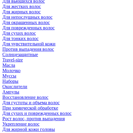
Для вьющихся волос
Для жестких волос
Для жирных волос
Для непослушных волос
Для окрашенных волос
Для поврежденных волос
Для сухих волос
Для тонких волос
Для чувствительной кожи
Против выпадения волос
Солнцезащитные
Travel-size
Масла
Молочко
Муссы
Наборы
Окислители
Ампулы
Восстановление волос
Для густоты и объема волос
При химической обработке
Для сухих и поврежденных волос
Рост волос, против выпадения
Укрепление волос
Для жирной кожи головы