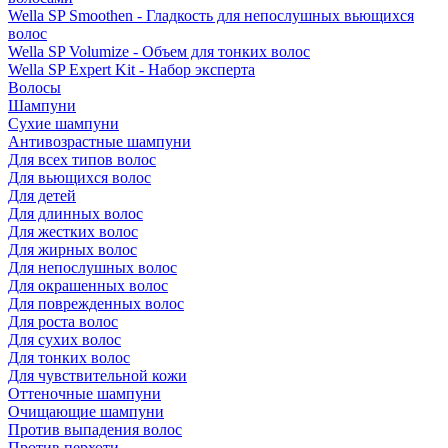
Wella SP Smoothen - Гладкость для непослушных вьющихся
волос
Wella SP Volumize - Объем для тонких волос
Wella SP Expert Kit - Набор эксперта
Волосы
Шампуни
Сухие шампуни
Антивозрастные шампуни
Для всех типов волос
Для вьющихся волос
Для детей
Для длинных волос
Для жестких волос
Для жирных волос
Для непослушных волос
Для окрашенных волос
Для поврежденных волос
Для роста волос
Для сухих волос
Для тонких волос
Для чувствительной кожи
Оттеночные шампуни
Очищающие шампуни
Против выпадения волос
Против перхоти