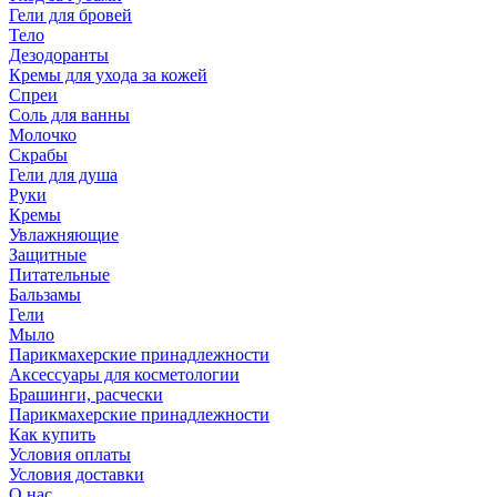
Гели для бровей
Тело
Дезодоранты
Кремы для ухода за кожей
Спреи
Соль для ванны
Молочко
Скрабы
Гели для душа
Руки
Кремы
Увлажняющие
Защитные
Питательные
Бальзамы
Гели
Мыло
Парикмахерские принадлежности
Аксессуары для косметологии
Брашинги, расчески
Парикмахерские принадлежности
Как купить
Условия оплаты
Условия доставки
О нас