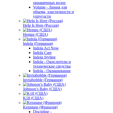
окрашенных волос
Volume - Линия для
объема, эластичности и
упругости
Help Is Here (Россия)
Hempz (США)
Indola (Германия)
Indola Act Now
Indola Care
Indola Styling
Indola - Окислители и
технические средства
Indola - Окрашивание
Invisibobble (Германия)
Johnson’s Baby (США)
K18 (США)
Kerastase (Франция)
Discipline -