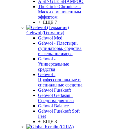
A SINGLE SHAMPOO
The Circle Chronicles -
Маски с мгновенным
эффектом
+ ЕЩЕ 7
Gehwol (Германия)
Gehwol Med
Gehwol - Пластыри,
супинаторы, средства
из гель-полимера
Gehwol -
Универсальные
средства
Gehwol -
Профессиональные и
специальные средства
Gehwol Fusskraft
Gehwol Gerlasan -
Средства для тела
Gehwol Balance
Gehwol Fusskraft Soft
Feet
+ ЕЩЕ 3