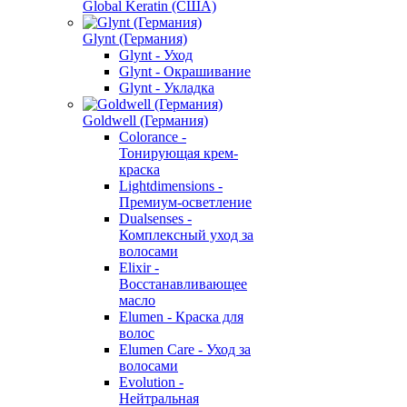
Global Keratin (США)
Glynt (Германия)
Glynt - Уход
Glynt - Окрашивание
Glynt - Укладка
Goldwell (Германия)
Colorance -
Тонирующая крем-
краска
Lightdimensions -
Премиум-осветление
Dualsenses -
Комплексный уход за
волосами
Elixir -
Восстанавливающее
масло
Elumen - Краска для
волос
Elumen Care - Уход за
волосами
Evolution -
Нейтральная