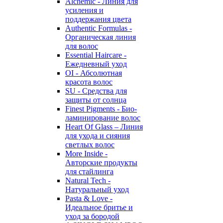
Alchemic - Линия для
усиления и
поддержания цвета
Authentic Formulas -
Органическая линия
для волос
Essential Haircare -
Eжедневный уход
OI - Абсолютная
красота волос
SU - Средства для
защиты от солнца
Finest Pigments - Био-
ламинирование волос
Heart Of Glass – Линия
для ухода и сияния
светлых волос
More Inside -
Авторские продукты
для стайлинга
Natural Tech -
Натуральный уход
Pasta & Love -
Идеальное бритье и
уход за бородой