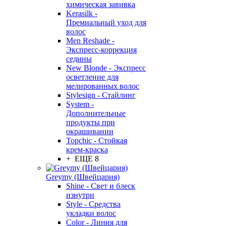
химическая завивка
Kerasilk -
Премиальный уход для
волос
Men Reshade -
Экспресс-коррекция
седины
New Blonde - Экспресс
осветление для
мелированных волос
Stylesign - Стайлинг
System -
Дополнительные
продукты при
окрашивании
Topchic - Стойкая
крем-краска
+ ЕЩЕ 8
Greymy (Швейцария)
Shine - Свет и блеск
изнутри
Style - Средства
укладки волос
Color - Линия для