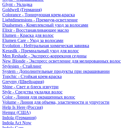
Glynt - Укладка
Goldwell (Германия)
Colorance - Тонирующая крем-краска
Lightdimensions - Премиум-осветление
Dualsenses - Комплексный уход за волосами
Elixir - Восстанавливающее масло
Elumen - Краска для волос
Elumen Care - Уход за волосами
Evolution - Нейтральная химическая завивка
Kerasilk - Премиальный уход для волос
Men Reshade - Экспресс-коррекция седины
New Blonde - Экспресс осветление для мелированных волос
Stylesign - Стайлинг
System - Дополнительные продукты при окрашивании
Topchic - Стойкая крем-краска
Greymy (Швейцария)
Shine - Свет и блеск изнутри
Style - Средства укладки волос
Color - Линия для окрашенных волос
Volume - Линия для объема, эластичности и упругости
Help Is Here (Россия)
Hempz (США)
Indola (Германия)
Indola Act Now
Indola Care