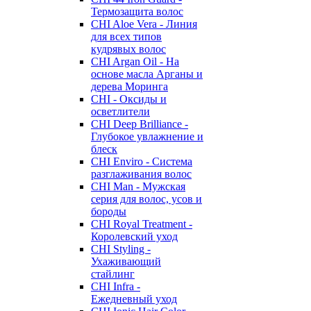
Термозащита волос
CHI Aloe Vera - Линия
для всех типов
кудрявых волос
CHI Argan Oil - На
основе масла Арганы и
дерева Моринга
CHI - Оксиды и
осветлители
CHI Deep Brilliance -
Глубокое увлажнение и
блеск
CHI Enviro - Система
разглаживания волос
CHI Man - Мужская
серия для волос, усов и
бороды
CHI Royal Treatment -
Королевский уход
CHI Styling -
Ухаживающий
стайлинг
CHI Infra -
Ежедневный уход