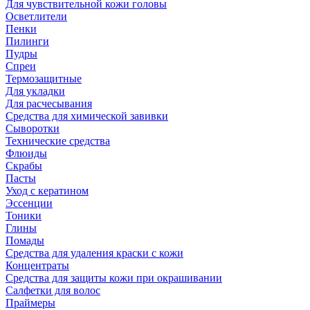
Для чувствительной кожи головы
Осветлители
Пенки
Пилинги
Пудры
Спреи
Термозащитные
Для укладки
Для расчесывания
Средства для химической завивки
Сыворотки
Технические средства
Флюиды
Скрабы
Пасты
Уход с кератином
Эссенции
Тоники
Глины
Помады
Средства для удаления краски с кожи
Концентраты
Средства для защиты кожи при окрашивании
Салфетки для волос
Праймеры