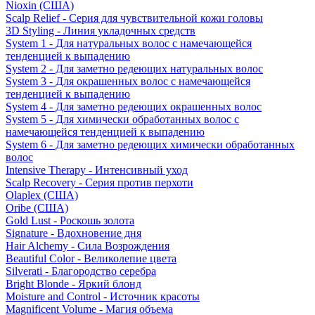
Nioxin (США)
Scalp Relief - Серия для чувствительной кожи головы
3D Styling - Линия укладочных средств
System 1 - Для натуральных волос с намечающейся
тенденцией к выпадению
System 2 - Для заметно редеющих натуральных волос
System 3 - Для окрашенных волос с намечающейся
тенденцией к выпадению
System 4 - Для заметно редеющих окрашенных волос
System 5 - Для химически обработанных волос с
намечающейся тенденцией к выпадению
System 6 - Для заметно редеющих химически обработанных
волос
Intensive Therapy - Интенсивный уход
Scalp Recovery - Серия против перхоти
Olaplex (США)
Oribe (США)
Gold Lust - Роскошь золота
Signature - Вдохновение дня
Hair Alchemy - Сила Возрождения
Beautiful Color - Великолепие цвета
Silverati - Благородство серебра
Bright Blonde - Яркий блонд
Moisture and Control - Источник красоты
Magnificent Volume - Магия объема