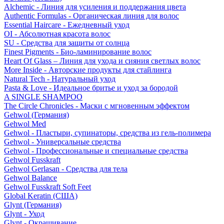
Alchemic - Линия для усиления и поддержания цвета
Authentic Formulas - Органическая линия для волос
Essential Haircare - Eжедневный уход
OI - Абсолютная красота волос
SU - Средства для защиты от солнца
Finest Pigments - Био-ламинирование волос
Heart Of Glass – Линия для ухода и сияния светлых волос
More Inside - Авторские продукты для стайлинга
Natural Tech - Натуральный уход
Pasta & Love - Идеальное бритье и уход за бородой
A SINGLE SHAMPOO
The Circle Chronicles - Маски с мгновенным эффектом
Gehwol (Германия)
Gehwol Med
Gehwol - Пластыри, супинаторы, средства из гель-полимера
Gehwol - Универсальные средства
Gehwol - Профессиональные и специальные средства
Gehwol Fusskraft
Gehwol Gerlasan - Средства для тела
Gehwol Balance
Gehwol Fusskraft Soft Feet
Global Keratin (США)
Glynt (Германия)
Glynt - Уход
Glynt - Окрашивание