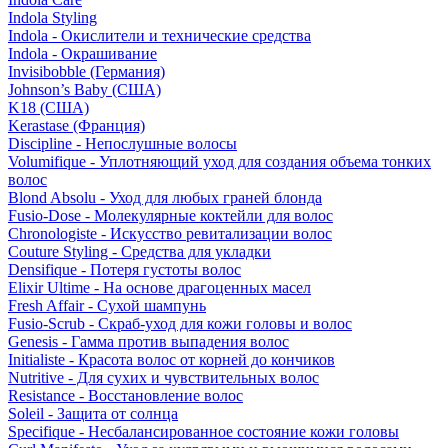
Indola Styling
Indola - Окислители и технические средства
Indola - Окрашивание
Invisibobble (Германия)
Johnson’s Baby (США)
K18 (США)
Kerastase (Франция)
Discipline - Непослушные волосы
Volumifique - Уплотняющий уход для создания объема тонких
волос
Blond Absolu - Уход для любых граней блонда
Fusio-Dose - Молекулярные коктейли для волос
Chronologiste - Искусство ревитализации волос
Couture Styling - Средства для укладки
Densifique - Потеря густоты волос
Elixir Ultime - На основе драгоценных масел
Fresh Affair - Сухой шампунь
Fusio-Scrub - Скраб-уход для кожи головы и волос
Genesis - Гамма против выпадения волос
Initialiste - Красота волос от корней до кончиков
Nutritive - Для сухих и чувствительных волос
Resistance - Восстановление волос
Soleil - Защита от солнца
Specifique - Несбалансированное состояние кожи головы