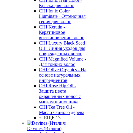
CHI Ionic Hair Color -
Краска для волос
CHI Ionic Color
Illuminate - Оттеночная
серия для волос
CHI Keratin -
Кератиновое
восстановление волос
CHI Luxury Black Seed
Oil - Линия уходов для
поврежденных волос
CHI Magnified Volume -
Для тонких волос
CHI Olive Organics - На
основе натуральных
ингредиентов
CHI Rose Hip Oil -
Защита цвета
окрашенных волос с
маслом шиповника
CHI Tea Tree Oil -
Масло чайного дерева
+ ЕЩЕ 13
Davines (Италия)