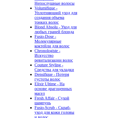
Непослушные волосы
Volumifique -
Уплотняющий уход для
создания объема
тонких волос
Blond Absolu - Уход для
любых граней блонда
Fusio-Dose -
Молекулярные
коктейли для волос
Chronologiste -
Искусство
ревитализации волос
Couture Styling -
Средства для укладки
Densifique - Потеря
густоты волос
Elixir Ultime - На
основе драгоценных
масел
Fresh Affair - Сухой
шампунь
Fusio-Scrub - Скраб-
уход для кожи головы
и волос