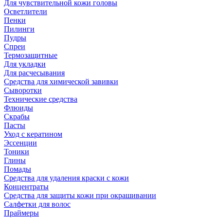
Для чувствительной кожи головы
Осветлители
Пенки
Пилинги
Пудры
Спреи
Термозащитные
Для укладки
Для расчесывания
Средства для химической завивки
Сыворотки
Технические средства
Флюиды
Скрабы
Пасты
Уход с кератином
Эссенции
Тоники
Глины
Помады
Средства для удаления краски с кожи
Концентраты
Средства для защиты кожи при окрашивании
Салфетки для волос
Праймеры