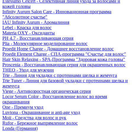
Estessimo Celcert - Селективная линия ухода за волосами и
кожей головы
Infinity Aurum Salon Care - Инновационная программа
"Абсолютное счастье"
IAU Infinity Aurum - Аромалиния
Lebel - Краска для волос
Materia OXY - Оксиданты
PH 4.7 - Восстанавливающая серия
Plia - Молекулярное моделирование волос
Proedit Home Charge - Домашнее восстановление волос
Proedit Element Charge - СПА-программа "Счастье для волос"
Hair Skin Relaxing - SPA-Программа "Здоровая кожа головы"
Proscenia - Восстанавливающая серия для окрашенных волос
THEO - Уход для мужчин
Trie - Линия для укладки с протеинами шелка и жемчуга
Trie Tuner - Линия для базовой укладки с протеинами шелка и
жемчуга
Viege - Антивозростная органическая серия
Locor Serum Color - Восстановление волос во время
окрашивания
One - Премиум уход
Luviona - Окрашивание и anti-age уход
Moii - Средства для волос и рук
Rufor - Бережное выпрямление волос
Londa (Германия)