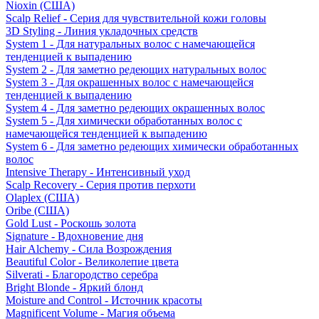
Nioxin (США)
Scalp Relief - Серия для чувствительной кожи головы
3D Styling - Линия укладочных средств
System 1 - Для натуральных волос с намечающейся
тенденцией к выпадению
System 2 - Для заметно редеющих натуральных волос
System 3 - Для окрашенных волос с намечающейся
тенденцией к выпадению
System 4 - Для заметно редеющих окрашенных волос
System 5 - Для химически обработанных волос с
намечающейся тенденцией к выпадению
System 6 - Для заметно редеющих химически обработанных
волос
Intensive Therapy - Интенсивный уход
Scalp Recovery - Серия против перхоти
Olaplex (США)
Oribe (США)
Gold Lust - Роскошь золота
Signature - Вдохновение дня
Hair Alchemy - Сила Возрождения
Beautiful Color - Великолепие цвета
Silverati - Благородство серебра
Bright Blonde - Яркий блонд
Moisture and Control - Источник красоты
Magnificent Volume - Магия объема