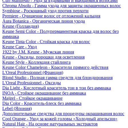
Curl Manifesto - Уход за кудрявыми и вьющимися волосами
Chroma Absolu - Гамма ухода для защиты окрашенных волос
Symbiose - Роскошный уход против перхоти
Premiere - Очищение волос от отложений кальция
Aura Botanica - Органическая линия ухода
Keune (Голландия)
Keune Semi Color - Полуперманентная краска для волос без
аммиака
Keune Tinta Color - Стойкая краска для волос
Keune Care - Уход
1922 by J.M. Keune - Мужская линия
Keune - Оксиды, порошки для осветления
Keune Style - Коллекция стайлинга
Keune Color Chameleon - Красители прямого действия
L'Oreal Professionnel (Франция)
Blond Studio - Полная гамма средств для блондирования
L'Oreal Professionnel - Оксиды
Dia Light - Кислотный краситель тон в тон без аммиака
INOA - Стойкое окрашивание без аммиака
Majirel - Стойкое окрашивание
Dia Color - Краситель-блеск без аммиака
Lebel (Япония)
Дополнительные средства для процедуры окрашивания волос
Cool Orange - Уход за кожей головы «Холодный апельсин»
Natural Hair - На основе натуральных экстрактов