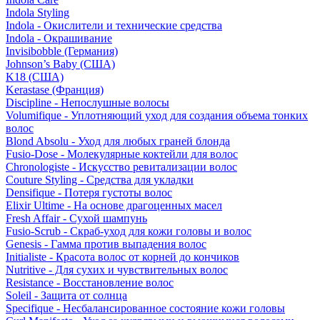
Indola Styling
Indola - Окислители и технические средства
Indola - Окрашивание
Invisibobble (Германия)
Johnson’s Baby (США)
K18 (США)
Kerastase (Франция)
Discipline - Непослушные волосы
Volumifique - Уплотняющий уход для создания объема тонких
волос
Blond Absolu - Уход для любых граней блонда
Fusio-Dose - Молекулярные коктейли для волос
Chronologiste - Искусство ревитализации волос
Couture Styling - Средства для укладки
Densifique - Потеря густоты волос
Elixir Ultime - На основе драгоценных масел
Fresh Affair - Сухой шампунь
Fusio-Scrub - Скраб-уход для кожи головы и волос
Genesis - Гамма против выпадения волос
Initialiste - Красота волос от корней до кончиков
Nutritive - Для сухих и чувствительных волос
Resistance - Восстановление волос
Soleil - Защита от солнца
Specifique - Несбалансированное состояние кожи головы