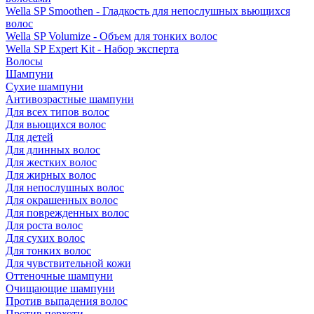
Wella SP Smoothen - Гладкость для непослушных вьющихся
волос
Wella SP Volumize - Объем для тонких волос
Wella SP Expert Kit - Набор эксперта
Волосы
Шампуни
Сухие шампуни
Антивозрастные шампуни
Для всех типов волос
Для вьющихся волос
Для детей
Для длинных волос
Для жестких волос
Для жирных волос
Для непослушных волос
Для окрашенных волос
Для поврежденных волос
Для роста волос
Для сухих волос
Для тонких волос
Для чувствительной кожи
Оттеночные шампуни
Очищающие шампуни
Против выпадения волос
Против перхоти