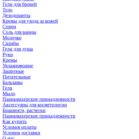
Гели для бровей
Тело
Дезодоранты
Кремы для ухода за кожей
Спреи
Соль для ванны
Молочко
Скрабы
Гели для душа
Руки
Кремы
Увлажняющие
Защитные
Питательные
Бальзамы
Гели
Мыло
Парикмахерские принадлежности
Аксессуары для косметологии
Брашинги, расчески
Парикмахерские принадлежности
Как купить
Условия оплаты
Условия доставки
О нас