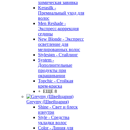
химическая завивка
Kerasilk -
Премиальный уход для
волос
Men Reshade -
Экспресс-коррекция
седины
New Blonde - Экспресс
осветление для
мелированных волос
Stylesign - Стайлинг
System -
Дополнительные
продукты при
окрашивании
Topchic - Стойкая
крем-краска
+ ЕЩЕ 8
Greymy (Швейцария)
Shine - Свет и блеск
изнутри
Style - Средства
укладки волос
Color - Линия для