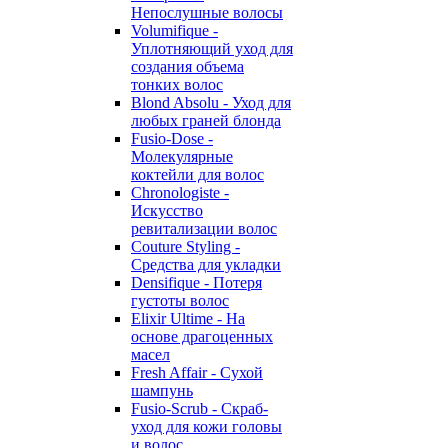
Непослушные волосы
Volumifique -
Уплотняющий уход для
создания объема
тонких волос
Blond Absolu - Уход для
любых граней блонда
Fusio-Dose -
Молекулярные
коктейли для волос
Chronologiste -
Искусство
ревитализации волос
Couture Styling -
Средства для укладки
Densifique - Потеря
густоты волос
Elixir Ultime - На
основе драгоценных
масел
Fresh Affair - Сухой
шампунь
Fusio-Scrub - Скраб-
уход для кожи головы
и волос