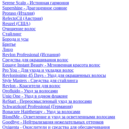
Serene Scalp - Истинная гармония
Supershine - Драгоценное сияние
Proraso (Италия)
RefectoCil (Австрия)
Reuzel (США)
Очищение волос
Стайлинг
Борода и усы
Бритье
Лицо
Revlon Professional (Испания)
Средства для окрашивания волос
Equave Instant Beauty - Мгновенная красота волос
Pro You - Для ухода и укладки волос
Revlonissimo 45 Days - Уход для окрашенных волосы
Style Masters - Средства для стайлинга
Revlon - Красители для волос
Orofluido - Уход за волосами
Uniq One - Уход в одном флаконе
ReStart - Переосмысленный уход за волосами
Schwarzkopf Professional (Германия)
Bonacure Hairtherapy - Уход за волосами
BlondMe - Осветление и уход за осветленными волосами
Goodbye - Нейтрализация нежелательных оттенков
Oxigenta - Окислители и средства для обесцвечивания