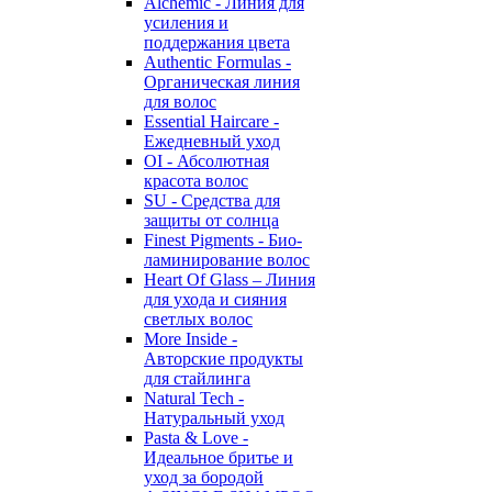
Alchemic - Линия для
усиления и
поддержания цвета
Authentic Formulas -
Органическая линия
для волос
Essential Haircare -
Eжедневный уход
OI - Абсолютная
красота волос
SU - Средства для
защиты от солнца
Finest Pigments - Био-
ламинирование волос
Heart Of Glass – Линия
для ухода и сияния
светлых волос
More Inside -
Авторские продукты
для стайлинга
Natural Tech -
Натуральный уход
Pasta & Love -
Идеальное бритье и
уход за бородой