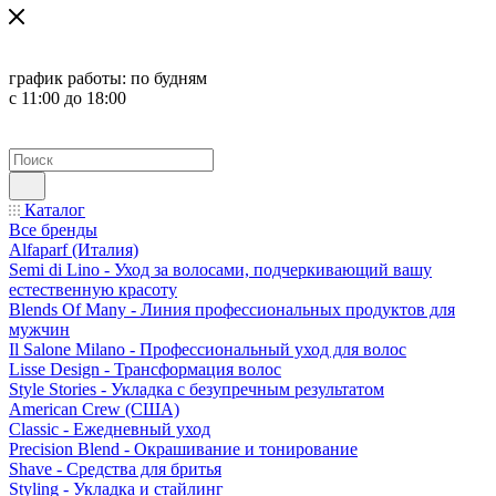
график работы:
по будням
с 11:00 до 18:00
Каталог
Все бренды
Alfaparf (Италия)
Semi di Lino - Уход за волосами, подчеркивающий вашу
естественную красоту
Blends Of Many - Линия профессиональных продуктов для
мужчин
Il Salone Milano - Профессиональный уход для волос
Lisse Design - Трансформация волос
Style Stories - Укладка с безупречным результатом
American Crew (США)
Classic - Ежедневный уход
Precision Blend - Окрашивание и тонирование
Shave - Средства для бритья
Styling - Укладка и стайлинг