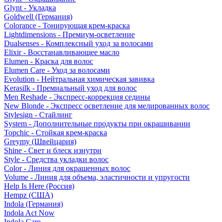
Glynt - Укладка
Goldwell (Германия)
Colorance - Тонирующая крем-краска
Lightdimensions - Премиум-осветление
Dualsenses - Комплексный уход за волосами
Elixir - Восстанавливающее масло
Elumen - Краска для волос
Elumen Care - Уход за волосами
Evolution - Нейтральная химическая завивка
Kerasilk - Премиальный уход для волос
Men Reshade - Экспресс-коррекция седины
New Blonde - Экспресс осветление для мелированных волос
Stylesign - Стайлинг
System - Дополнительные продукты при окрашивании
Topchic - Стойкая крем-краска
Greymy (Швейцария)
Shine - Свет и блеск изнутри
Style - Средства укладки волос
Color - Линия для окрашенных волос
Volume - Линия для объема, эластичности и упругости
Help Is Here (Россия)
Hempz (США)
Indola (Германия)
Indola Act Now
Indola Care