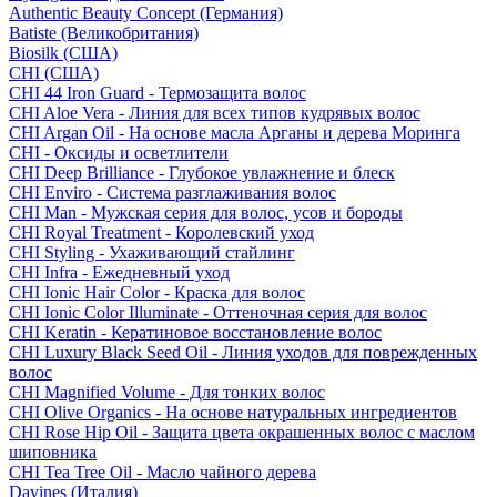
Authentic Beauty Concept (Германия)
Batiste (Великобритания)
Biosilk (США)
CHI (США)
CHI 44 Iron Guard - Термозащита волос
CHI Aloe Vera - Линия для всех типов кудрявых волос
CHI Argan Oil - На основе масла Арганы и дерева Моринга
CHI - Оксиды и осветлители
CHI Deep Brilliance - Глубокое увлажнение и блеск
CHI Enviro - Система разглаживания волос
CHI Man - Мужская серия для волос, усов и бороды
CHI Royal Treatment - Королевский уход
CHI Styling - Ухаживающий стайлинг
CHI Infra - Ежедневный уход
CHI Ionic Hair Color - Краска для волос
CHI Ionic Color Illuminate - Оттеночная серия для волос
CHI Keratin - Кератиновое восстановление волос
CHI Luxury Black Seed Oil - Линия уходов для поврежденных
волос
CHI Magnified Volume - Для тонких волос
CHI Olive Organics - На основе натуральных ингредиентов
CHI Rose Hip Oil - Защита цвета окрашенных волос с маслом
шиповника
CHI Tea Tree Oil - Масло чайного дерева
Davines (Италия)