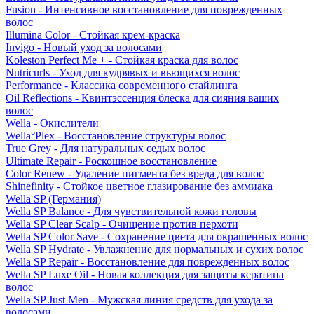
Fusion - Интенсивное восстановление для поврежденных
волос
Illumina Color - Стойкая крем-краска
Invigo - Новый уход за волосами
Koleston Perfect Me + - Стойкая краска для волос
Nutricurls - Уход для кудрявых и вьющихся волос
Performance - Классика современного стайлинга
Oil Reflections - Квинтэссенция блеска для сияния ваших
волос
Wella - Окислители
Wella°Plex - Восстановление структуры волос
True Grey - Для натуральных седых волос
Ultimate Repair - Роскошное восстановление
Color Renew - Удаление пигмента без вреда для волос
Shinefinity - Стойкое цветное глазирование без аммиака
Wella SP (Германия)
Wella SP Balance - Для чувствительной кожи головы
Wella SP Clear Scalp - Очищение против перхоти
Wella SP Color Save - Сохранение цвета для окрашенных волос
Wella SP Hydrate - Увлажнение для нормальных и сухих волос
Wella SP Repair - Восстановление для поврежденных волос
Wella SP Luxe Oil - Новая коллекция для защиты кератина
волос
Wella SP Just Men - Мужская линия средств для ухода за
волосами