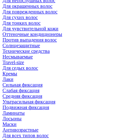
Для непослушных волос
Для окрашенных волос
Для поврежденных волос
Для сухих волос
Для тонких волос
Для чувствительной кожи
Оттеночные кондиционеры
Против выпадения волос
Солнцезащитные
Технические средства
Несмываемые
Travel-size
Для седых волос
Кремы
Лаки
Сильная фиксация
Слабая фиксация
Средняя фиксация
Ультрасильная фиксация
Подвижная фиксация
Ламинаты
Лосьоны
Маски
Антивозрастные
Для всех типов волос