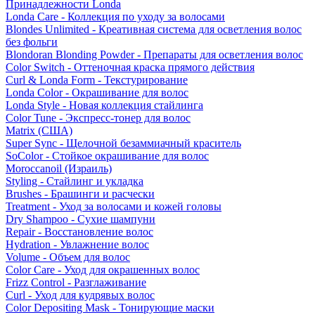
Принадлежности Londa
Londa Care - Коллекция по уходу за волосами
Blondes Unlimited - Креативная система для осветления волос
без фольги
Blondoran Blonding Powder - Препараты для осветления волос
Color Switch - Оттеночная краска прямого действия
Curl & Londa Form - Текстурирование
Londa Color - Окрашивание для волос
Londa Style - Новая коллекция стайлинга
Color Tune - Экспресс-тонер для волос
Matrix (США)
Super Sync - Щелочной безаммиачный краситель
SoColor - Стойкое окрашивание для волос
Moroccanoil (Израиль)
Styling - Стайлинг и укладка
Brushes - Брашинги и расчески
Treatment - Уход за волосами и кожей головы
Dry Shampoo - Сухие шампуни
Repair - Восстановление волос
Hydration - Увлажнение волос
Volume - Объем для волос
Color Care - Уход для окрашенных волос
Frizz Control - Разглаживание
Curl - Уход для кудрявых волос
Color Depositing Mask - Тонирующие маски