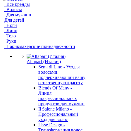
Все бренды
Волосы
Для мужчин
Для детей
Ноги
Лицо
Тело
Руки
Парикмахерские принадлежности
Alfaparf (Италия)
Semi di Lino - Уход за
волосами,
подчеркивающий вашу
естественную красоту
Blends Of Many -
Линия
профессиональных
продуктов для мужчин
Il Salone Milano -
Профессиональный
уход для волос
Lisse Design -
Трансформация волос