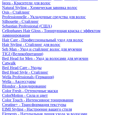
Igora - Красители для волос
Natural Styling - Химическая завивка волос
Osis - Стайлинг
Professionnelle - Укладочные средства для волос
Silhouette - Стайлинг
Sebastian Professional (США)
Cellophanes Hair Gloss - Тонирующая краска с эффектом
ламинирования
Hair Care - Профессиональный уход для волос
Hair Styling - Стайлинг для волос
Seb Man - Уход и стайлинг волос для мужчин
TIGI (Великобритания)
Bed Head for Men - Уход за волосами для мужчин
Catwalk
Bed Head Care - Уходы
Bed Head Style - Стайлинг
Wella Professionals (Германия)
Wella - Аксессуары
Blondor - Блондирование
Color Fresh - Оттеночные маски
ColorMotion - Сила и цвет
Color Touch - Интенсивное тонирование
Creatine+ - Трансформация текстуры
EIMI Styling - Настроение вашего стиля
Elements - Натуральная линия ухода за волосами