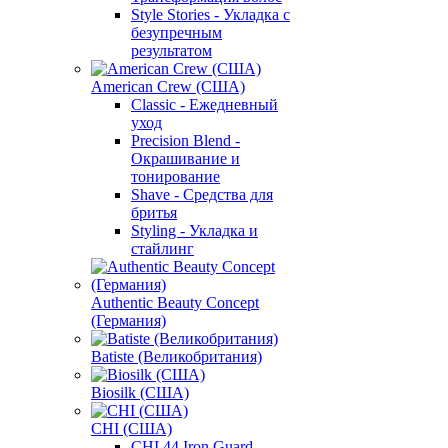
Style Stories - Укладка с
безупречным
результатом
American Crew (США)
Classic - Ежедневный
уход
Precision Blend -
Окрашивание и
тонирование
Shave - Средства для
бритья
Styling - Укладка и
стайлинг
Authentic Beauty Concept
(Германия)
Batiste (Великобритания)
Biosilk (США)
CHI (США)
CHI 44 Iron Guard -