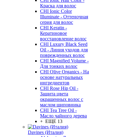
CHI Ionic Hair Color -
Краска для волос
CHI Ionic Color
Illuminate - Оттеночная
серия для волос
CHI Keratin -
Кератиновое
восстановление волос
CHI Luxury Black Seed
Oil - Линия уходов для
поврежденных волос
CHI Magnified Volume -
Для тонких волос
CHI Olive Organics - На
основе натуральных
ингредиентов
CHI Rose Hip Oil -
Защита цвета
окрашенных волос с
маслом шиповника
CHI Tea Tree Oil -
Масло чайного дерева
+ ЕЩЕ 13
Davines (Италия)