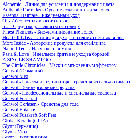
Alchemic - Линия для усиления и поддержания цвета
Authentic Formulas - Органическая линия для волос
Essential Haircare - Eжедневный уход
OI - Абсолютная красота волос
SU - Средства для защиты от солнца
Finest Pigments - Био-ламинирование волос
Heart Of Glass – Линия для ухода и сияния светлых волос
More Inside - Авторские продукты для стайлинга
Natural Tech - Натуральный уход
Pasta & Love - Идеальное бритье и уход за бородой
A SINGLE SHAMPOO
The Circle Chronicles - Маски с мгновенным эффектом
Gehwol (Германия)
Gehwol Med
Gehwol - Пластыри, супинаторы, средства из гель-полимера
Gehwol - Универсальные средства
Gehwol - Профессиональные и специальные средства
Gehwol Fusskraft
Gehwol Gerlasan - Средства для тела
Gehwol Balance
Gehwol Fusskraft Soft Feet
Global Keratin (США)
Glynt (Германия)
Glynt - Уход
Glynt - Окрашивание