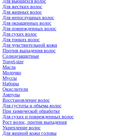
Для вьющихся волос
Для жестких волос
Для жирных волос
Для непослушных волос
Для окрашенных волос
Для поврежденных волос
Для сухих волос
Для тонких волос
Для чувствительной кожи
Против выпадения волос
Солнцезащитные
Travel-size
Масла
Молочко
Муссы
Наборы
Окислители
Ампулы
Восстановление волос
Для густоты и объема волос
При химической обработке
Для сухих и поврежденных волос
Рост волос, против выпадения
Укрепление волос
Для жирной кожи головы