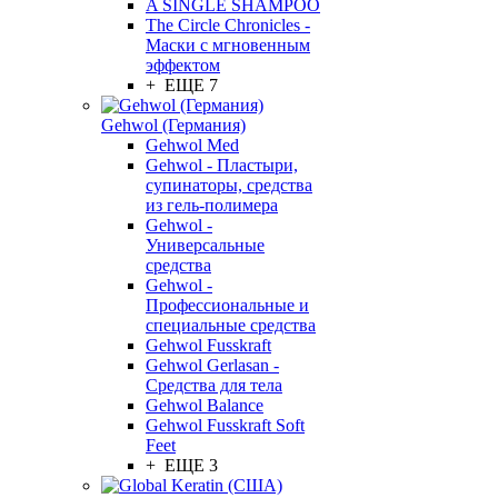
A SINGLE SHAMPOO
The Circle Chronicles -
Маски с мгновенным
эффектом
+ ЕЩЕ 7
Gehwol (Германия)
Gehwol Med
Gehwol - Пластыри,
супинаторы, средства
из гель-полимера
Gehwol -
Универсальные
средства
Gehwol -
Профессиональные и
специальные средства
Gehwol Fusskraft
Gehwol Gerlasan -
Средства для тела
Gehwol Balance
Gehwol Fusskraft Soft
Feet
+ ЕЩЕ 3