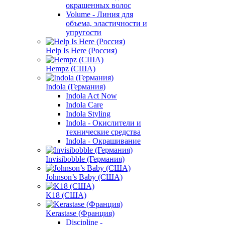
окрашенных волос
Volume - Линия для
объема, эластичности и
упругости
Help Is Here (Россия)
Hempz (США)
Indola (Германия)
Indola Act Now
Indola Care
Indola Styling
Indola - Окислители и
технические средства
Indola - Окрашивание
Invisibobble (Германия)
Johnson’s Baby (США)
K18 (США)
Kerastase (Франция)
Discipline -