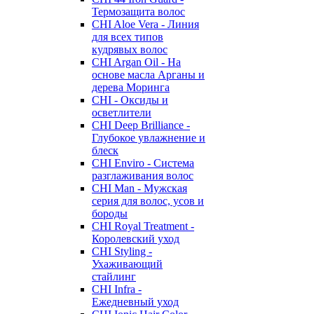
Термозащита волос
CHI Aloe Vera - Линия
для всех типов
кудрявых волос
CHI Argan Oil - На
основе масла Арганы и
дерева Моринга
CHI - Оксиды и
осветлители
CHI Deep Brilliance -
Глубокое увлажнение и
блеск
CHI Enviro - Система
разглаживания волос
CHI Man - Мужская
серия для волос, усов и
бороды
CHI Royal Treatment -
Королевский уход
CHI Styling -
Ухаживающий
стайлинг
CHI Infra -
Ежедневный уход