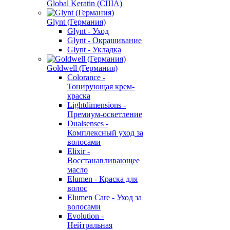
Global Keratin (США)
Glynt (Германия)
Glynt - Уход
Glynt - Окрашивание
Glynt - Укладка
Goldwell (Германия)
Colorance -
Тонирующая крем-
краска
Lightdimensions -
Премиум-осветление
Dualsenses -
Комплексный уход за
волосами
Elixir -
Восстанавливающее
масло
Elumen - Краска для
волос
Elumen Care - Уход за
волосами
Evolution -
Нейтральная