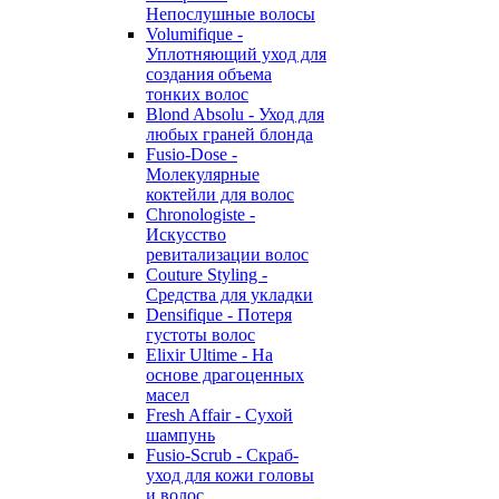
Непослушные волосы
Volumifique -
Уплотняющий уход для
создания объема
тонких волос
Blond Absolu - Уход для
любых граней блонда
Fusio-Dose -
Молекулярные
коктейли для волос
Chronologiste -
Искусство
ревитализации волос
Couture Styling -
Средства для укладки
Densifique - Потеря
густоты волос
Elixir Ultime - На
основе драгоценных
масел
Fresh Affair - Сухой
шампунь
Fusio-Scrub - Скраб-
уход для кожи головы
и волос