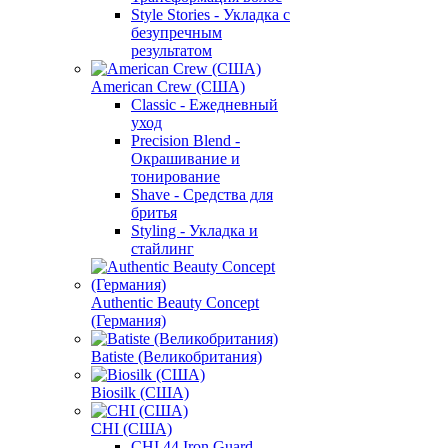
Style Stories - Укладка с
безупречным
результатом
American Crew (США)
Classic - Ежедневный
уход
Precision Blend -
Окрашивание и
тонирование
Shave - Средства для
бритья
Styling - Укладка и
стайлинг
Authentic Beauty Concept
(Германия)
Batiste (Великобритания)
Biosilk (США)
CHI (США)
CHI 44 Iron Guard -