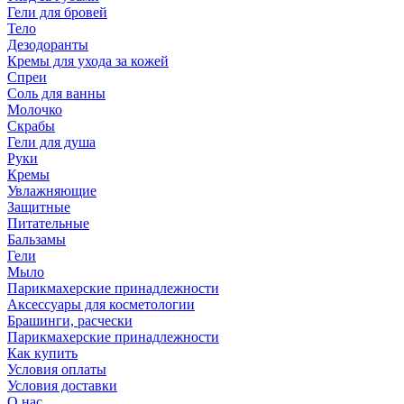
Гели для бровей
Тело
Дезодоранты
Кремы для ухода за кожей
Спреи
Соль для ванны
Молочко
Скрабы
Гели для душа
Руки
Кремы
Увлажняющие
Защитные
Питательные
Бальзамы
Гели
Мыло
Парикмахерские принадлежности
Аксессуары для косметологии
Брашинги, расчески
Парикмахерские принадлежности
Как купить
Условия оплаты
Условия доставки
О нас