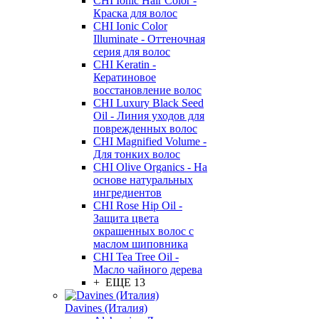
CHI Ionic Hair Color -
Краска для волос
CHI Ionic Color
Illuminate - Оттеночная
серия для волос
CHI Keratin -
Кератиновое
восстановление волос
CHI Luxury Black Seed
Oil - Линия уходов для
поврежденных волос
CHI Magnified Volume -
Для тонких волос
CHI Olive Organics - На
основе натуральных
ингредиентов
CHI Rose Hip Oil -
Защита цвета
окрашенных волос с
маслом шиповника
CHI Tea Tree Oil -
Масло чайного дерева
+ ЕЩЕ 13
Davines (Италия)