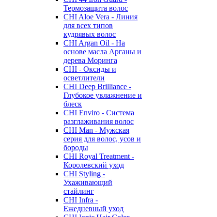
Термозащита волос
CHI Aloe Vera - Линия
для всех типов
кудрявых волос
CHI Argan Oil - На
основе масла Арганы и
дерева Моринга
CHI - Оксиды и
осветлители
CHI Deep Brilliance -
Глубокое увлажнение и
блеск
CHI Enviro - Система
разглаживания волос
CHI Man - Мужская
серия для волос, усов и
бороды
CHI Royal Treatment -
Королевский уход
CHI Styling -
Ухаживающий
стайлинг
CHI Infra -
Ежедневный уход