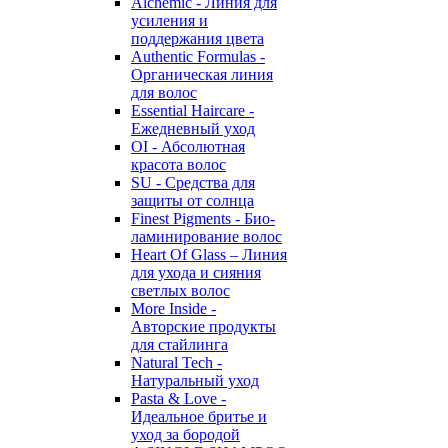
Alchemic - Линия для
усиления и
поддержания цвета
Authentic Formulas -
Органическая линия
для волос
Essential Haircare -
Eжедневный уход
OI - Абсолютная
красота волос
SU - Средства для
защиты от солнца
Finest Pigments - Био-
ламинирование волос
Heart Of Glass – Линия
для ухода и сияния
светлых волос
More Inside -
Авторские продукты
для стайлинга
Natural Tech -
Натуральный уход
Pasta & Love -
Идеальное бритье и
уход за бородой