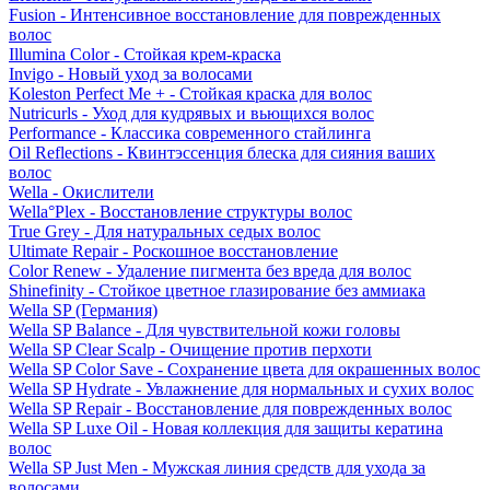
Fusion - Интенсивное восстановление для поврежденных
волос
Illumina Color - Стойкая крем-краска
Invigo - Новый уход за волосами
Koleston Perfect Me + - Стойкая краска для волос
Nutricurls - Уход для кудрявых и вьющихся волос
Performance - Классика современного стайлинга
Oil Reflections - Квинтэссенция блеска для сияния ваших
волос
Wella - Окислители
Wella°Plex - Восстановление структуры волос
True Grey - Для натуральных седых волос
Ultimate Repair - Роскошное восстановление
Color Renew - Удаление пигмента без вреда для волос
Shinefinity - Стойкое цветное глазирование без аммиака
Wella SP (Германия)
Wella SP Balance - Для чувствительной кожи головы
Wella SP Clear Scalp - Очищение против перхоти
Wella SP Color Save - Сохранение цвета для окрашенных волос
Wella SP Hydrate - Увлажнение для нормальных и сухих волос
Wella SP Repair - Восстановление для поврежденных волос
Wella SP Luxe Oil - Новая коллекция для защиты кератина
волос
Wella SP Just Men - Мужская линия средств для ухода за
волосами