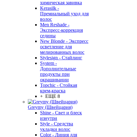
химическая завивка
Kerasilk -
Премиальный уход для
волос
Men Reshade -
Экспресс-коррекция
седины
New Blonde - Экспресс
осветление для
мелированных волос
Stylesign - Стайлинг
System -
Дополнительные
продукты при
окрашивании
Topchic - Стойкая
крем-краска
+ ЕЩЕ 8
Greymy (Швейцария)
Shine - Свет и блеск
изнутри
Style - Средства
укладки волос
Color - Линия для