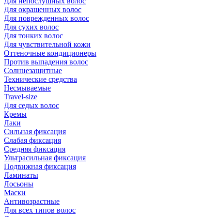
Для непослушных волос
Для окрашенных волос
Для поврежденных волос
Для сухих волос
Для тонких волос
Для чувствительной кожи
Оттеночные кондиционеры
Против выпадения волос
Солнцезащитные
Технические средства
Несмываемые
Travel-size
Для седых волос
Кремы
Лаки
Сильная фиксация
Слабая фиксация
Средняя фиксация
Ультрасильная фиксация
Подвижная фиксация
Ламинаты
Лосьоны
Маски
Антивозрастные
Для всех типов волос