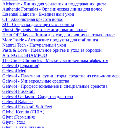
Alchemic - Линия для усиления и поддержания цвета
Authentic Formulas - Органическая линия для волос
Essential Haircare - Eжедневный уход
OI - Абсолютная красота волос
SU - Средства для защиты от солнца
Finest Pigments - Био-ламинирование волос
Heart Of Glass – Линия для ухода и сияния светлых волос
More Inside - Авторские продукты для стайлинга
Natural Tech - Натуральный уход
Pasta & Love - Идеальное бритье и уход за бородой
A SINGLE SHAMPOO
The Circle Chronicles - Маски с мгновенным эффектом
Gehwol (Германия)
Gehwol Med
Gehwol - Пластыри, супинаторы, средства из гель-полимера
Gehwol - Универсальные средства
Gehwol - Профессиональные и специальные средства
Gehwol Fusskraft
Gehwol Gerlasan - Средства для тела
Gehwol Balance
Gehwol Fusskraft Soft Feet
Global Keratin (США)
Glynt (Германия)
Glynt - Уход
Glynt - Окрашивание