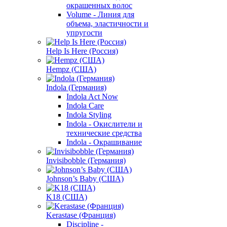
окрашенных волос
Volume - Линия для
объема, эластичности и
упругости
Help Is Here (Россия)
Hempz (США)
Indola (Германия)
Indola Act Now
Indola Care
Indola Styling
Indola - Окислители и
технические средства
Indola - Окрашивание
Invisibobble (Германия)
Johnson’s Baby (США)
K18 (США)
Kerastase (Франция)
Discipline -