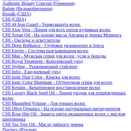
Authentic Beauty Concept (Германия)
Batiste (Великобритания)
Biosilk (США)
CHI (США)
CHI 44 Iron Guard - Термозащита волос
CHI Aloe Vera - Линия для всех типов кудрявых волос
CHI Argan Oil - На основе масла Арганы и дерева Моринга
CHI - Оксиды и осветлители
CHI Deep Brilliance - Глубокое увлажнение и блеск
CHI Enviro - Система разглаживания волос
CHI Man - Мужская серия для волос, усов и бороды
CHI Royal Treatment - Королевский уход
CHI Styling - Ухаживающий стайлинг
CHI Infra - Ежедневный уход
CHI Ionic Hair Color - Краска для волос
CHI Ionic Color Illuminate - Оттеночная серия для волос
CHI Keratin - Кератиновое восстановление волос
CHI Luxury Black Seed Oil - Линия уходов для поврежденных
волос
CHI Magnified Volume - Для тонких волос
CHI Olive Organics - На основе натуральных ингредиентов
CHI Rose Hip Oil - Защита цвета окрашенных волос с маслом
шиповника
CHI Tea Tree Oil - Масло чайного дерева
Davines (Италия)