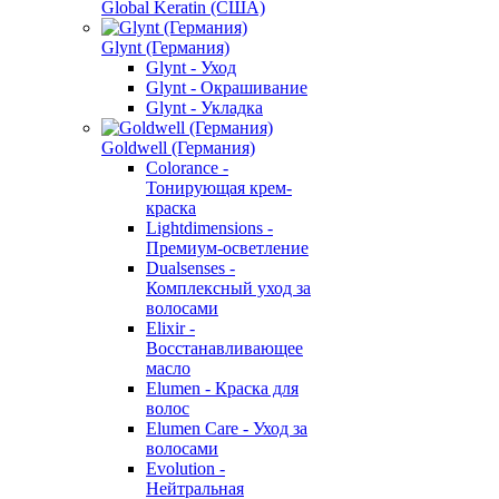
Global Keratin (США)
Glynt (Германия)
Glynt - Уход
Glynt - Окрашивание
Glynt - Укладка
Goldwell (Германия)
Colorance -
Тонирующая крем-
краска
Lightdimensions -
Премиум-осветление
Dualsenses -
Комплексный уход за
волосами
Elixir -
Восстанавливающее
масло
Elumen - Краска для
волос
Elumen Care - Уход за
волосами
Evolution -
Нейтральная