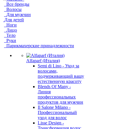
Все бренды
Волосы
Для мужчин
Для детей
Ноги
Лицо
Тело
Руки
Парикмахерские принадлежности
Alfaparf (Италия)
Semi di Lino - Уход за
волосами,
подчеркивающий вашу
естественную красоту
Blends Of Many -
Линия
профессиональных
продуктов для мужчин
Il Salone Milano -
Профессиональный
уход для волос
Lisse Design -
Трансформация волос