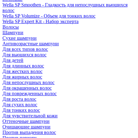
Wella SP Smoothen - Гладкость для непослушных вьющихся
волос
Wella SP Volumize - Объем для тонких волос
Wella SP Expert Kit - Набор эксперта
Волосы
Шампуни
Сухие шампуни
Антивозрастные шампуни
Для всех типов волос
Для вьющихся волос
Для детей
Для длинных волос
Для жестких волос
Для жирных волос
Для непослушных волос
Для окрашенных волос
Для поврежденных волос
Для роста волос
Для сухих волос
Для тонких волос
Для чувствительной кожи
Оттеночные шампуни
Очищающие шампуни
Против выпадения волос
Против перхоти