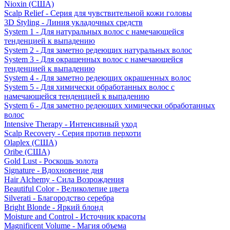
Nioxin (США)
Scalp Relief - Серия для чувствительной кожи головы
3D Styling - Линия укладочных средств
System 1 - Для натуральных волос с намечающейся
тенденцией к выпадению
System 2 - Для заметно редеющих натуральных волос
System 3 - Для окрашенных волос с намечающейся
тенденцией к выпадению
System 4 - Для заметно редеющих окрашенных волос
System 5 - Для химически обработанных волос с
намечающейся тенденцией к выпадению
System 6 - Для заметно редеющих химически обработанных
волос
Intensive Therapy - Интенсивный уход
Scalp Recovery - Серия против перхоти
Olaplex (США)
Oribe (США)
Gold Lust - Роскошь золота
Signature - Вдохновение дня
Hair Alchemy - Сила Возрождения
Beautiful Color - Великолепие цвета
Silverati - Благородство серебра
Bright Blonde - Яркий блонд
Moisture and Control - Источник красоты
Magnificent Volume - Магия объема