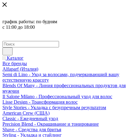
график работы:
по будням
с 11:00 до 18:00
Каталог
Все бренды
Alfaparf (Италия)
Semi di Lino - Уход за волосами, подчеркивающий вашу
естественную красоту
Blends Of Many - Линия профессиональных продуктов для
мужчин
Il Salone Milano - Профессиональный уход для волос
Lisse Design - Трансформация волос
Style Stories - Укладка с безупречным результатом
American Crew (США)
Classic - Ежедневный уход
Precision Blend - Окрашивание и тонирование
Shave - Средства для бритья
Styling - Укладка и стайлинг