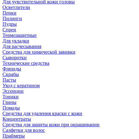
Для чувствительной кожи головы
Осветлители
Пенки
Пилинги
Пудры
Спреи
Термозащитные
Для укладки
Для расчесывания
Средства для химической завивки
Сыворотки
Технические средства
Флюиды
Скрабы
Пасты
Уход с кератином
Эссенции
Тоники
Глины
Помады
Средства для удаления краски с кожи
Концентраты
Средства для защиты кожи при окрашивании
Салфетки для волос
Праймеры