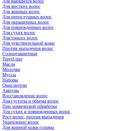
Для вьющихся волос
Для жестких волос
Для жирных волос
Для непослушных волос
Для окрашенных волос
Для поврежденных волос
Для сухих волос
Для тонких волос
Для чувствительной кожи
Против выпадения волос
Солнцезащитные
Travel-size
Масла
Молочко
Муссы
Наборы
Окислители
Ампулы
Восстановление волос
Для густоты и объема волос
При химической обработке
Для сухих и поврежденных волос
Рост волос, против выпадения
Укрепление волос
Для жирной кожи головы