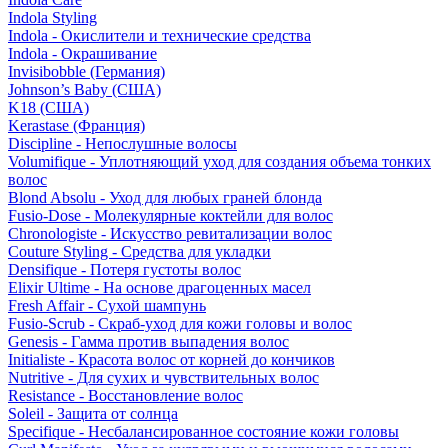
Indola Styling
Indola - Окислители и технические средства
Indola - Окрашивание
Invisibobble (Германия)
Johnson’s Baby (США)
K18 (США)
Kerastase (Франция)
Discipline - Непослушные волосы
Volumifique - Уплотняющий уход для создания объема тонких
волос
Blond Absolu - Уход для любых граней блонда
Fusio-Dose - Молекулярные коктейли для волос
Chronologiste - Искусство ревитализации волос
Couture Styling - Средства для укладки
Densifique - Потеря густоты волос
Elixir Ultime - На основе драгоценных масел
Fresh Affair - Сухой шампунь
Fusio-Scrub - Скраб-уход для кожи головы и волос
Genesis - Гамма против выпадения волос
Initialiste - Красота волос от корней до кончиков
Nutritive - Для сухих и чувствительных волос
Resistance - Восстановление волос
Soleil - Защита от солнца
Specifique - Несбалансированное состояние кожи головы