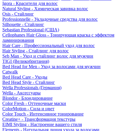
Igora - Красители для волос
Natural Styling - Химическая завивка волос
Osis - Стайлинг
Professionnelle - Укладочные средства для волос
Silhouette - Стайлинг
Sebastian Professional (США)
Cellophanes Hair Gloss - Тонирующая краска с эффектом
ламинирования
Hair Care - Профессиональный уход для волос
Hair Styling - Стайлинг для волос
Seb Man - Уход и стайлинг волос для мужчин
TIGI (Великобритания)
Bed Head for Men - Уход за волосами для мужчин
Catwalk
Bed Head Care - Уходы
Bed Head Style - Стайлинг
Wella Professionals (Германия)
Wella - Аксессуары
Blondor - Блондирование
Color Fresh - Оттеночные маски
ColorMotion - Сила и цвет
Color Touch - Интенсивное тонирование
Creatine+ - Трансформация текстуры
EIMI Styling - Настроение вашего стиля
Elements - Натуральная линия ухода за волосами