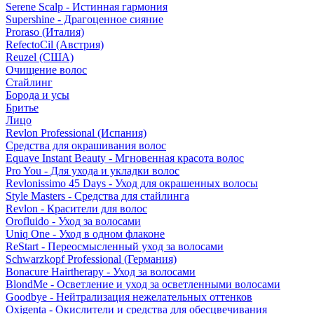
Serene Scalp - Истинная гармония
Supershine - Драгоценное сияние
Proraso (Италия)
RefectoCil (Австрия)
Reuzel (США)
Очищение волос
Стайлинг
Борода и усы
Бритье
Лицо
Revlon Professional (Испания)
Средства для окрашивания волос
Equave Instant Beauty - Мгновенная красота волос
Pro You - Для ухода и укладки волос
Revlonissimo 45 Days - Уход для окрашенных волосы
Style Masters - Средства для стайлинга
Revlon - Красители для волос
Orofluido - Уход за волосами
Uniq One - Уход в одном флаконе
ReStart - Переосмысленный уход за волосами
Schwarzkopf Professional (Германия)
Bonacure Hairtherapy - Уход за волосами
BlondMe - Осветление и уход за осветленными волосами
Goodbye - Нейтрализация нежелательных оттенков
Oxigenta - Окислители и средства для обесцвечивания