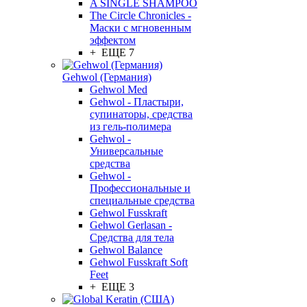
A SINGLE SHAMPOO
The Circle Chronicles -
Маски с мгновенным
эффектом
+ ЕЩЕ 7
Gehwol (Германия)
Gehwol Med
Gehwol - Пластыри,
супинаторы, средства
из гель-полимера
Gehwol -
Универсальные
средства
Gehwol -
Профессиональные и
специальные средства
Gehwol Fusskraft
Gehwol Gerlasan -
Средства для тела
Gehwol Balance
Gehwol Fusskraft Soft
Feet
+ ЕЩЕ 3