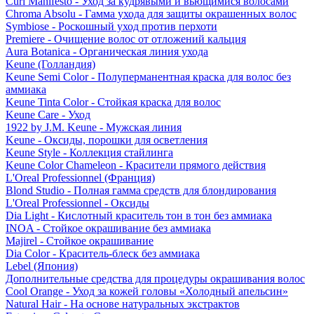
Curl Manifesto - Уход за кудрявыми и вьющимися волосами
Chroma Absolu - Гамма ухода для защиты окрашенных волос
Symbiose - Роскошный уход против перхоти
Premiere - Очищение волос от отложений кальция
Aura Botanica - Органическая линия ухода
Keune (Голландия)
Keune Semi Color - Полуперманентная краска для волос без
аммиака
Keune Tinta Color - Стойкая краска для волос
Keune Care - Уход
1922 by J.M. Keune - Мужская линия
Keune - Оксиды, порошки для осветления
Keune Style - Коллекция стайлинга
Keune Color Chameleon - Красители прямого действия
L'Oreal Professionnel (Франция)
Blond Studio - Полная гамма средств для блондирования
L'Oreal Professionnel - Оксиды
Dia Light - Кислотный краситель тон в тон без аммиака
INOA - Стойкое окрашивание без аммиака
Majirel - Стойкое окрашивание
Dia Color - Краситель-блеск без аммиака
Lebel (Япония)
Дополнительные средства для процедуры окрашивания волос
Cool Orange - Уход за кожей головы «Холодный апельсин»
Natural Hair - На основе натуральных экстрактов