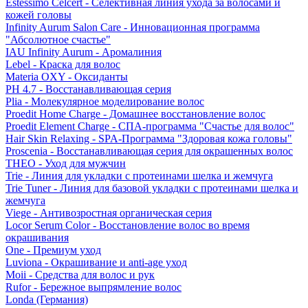
Estessimo Celcert - Селективная линия ухода за волосами и
кожей головы
Infinity Aurum Salon Care - Инновационная программа
"Абсолютное счастье"
IAU Infinity Aurum - Аромалиния
Lebel - Краска для волос
Materia OXY - Оксиданты
PH 4.7 - Восстанавливающая серия
Plia - Молекулярное моделирование волос
Proedit Home Charge - Домашнее восстановление волос
Proedit Element Charge - СПА-программа "Счастье для волос"
Hair Skin Relaxing - SPA-Программа "Здоровая кожа головы"
Proscenia - Восстанавливающая серия для окрашенных волос
THEO - Уход для мужчин
Trie - Линия для укладки с протеинами шелка и жемчуга
Trie Tuner - Линия для базовой укладки с протеинами шелка и
жемчуга
Viege - Антивозростная органическая серия
Locor Serum Color - Восстановление волос во время
окрашивания
One - Премиум уход
Luviona - Окрашивание и anti-age уход
Moii - Средства для волос и рук
Rufor - Бережное выпрямление волос
Londa (Германия)