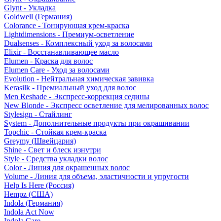
Glynt - Укладка
Goldwell (Германия)
Colorance - Тонирующая крем-краска
Lightdimensions - Премиум-осветление
Dualsenses - Комплексный уход за волосами
Elixir - Восстанавливающее масло
Elumen - Краска для волос
Elumen Care - Уход за волосами
Evolution - Нейтральная химическая завивка
Kerasilk - Премиальный уход для волос
Men Reshade - Экспресс-коррекция седины
New Blonde - Экспресс осветление для мелированных волос
Stylesign - Стайлинг
System - Дополнительные продукты при окрашивании
Topchic - Стойкая крем-краска
Greymy (Швейцария)
Shine - Свет и блеск изнутри
Style - Средства укладки волос
Color - Линия для окрашенных волос
Volume - Линия для объема, эластичности и упругости
Help Is Here (Россия)
Hempz (США)
Indola (Германия)
Indola Act Now
Indola Care