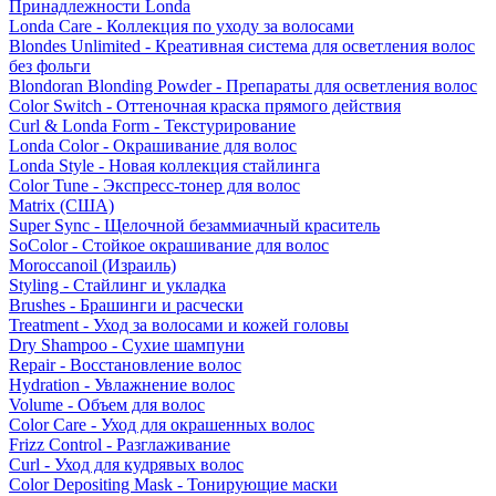
Принадлежности Londa
Londa Care - Коллекция по уходу за волосами
Blondes Unlimited - Креативная система для осветления волос
без фольги
Blondoran Blonding Powder - Препараты для осветления волос
Color Switch - Оттеночная краска прямого действия
Curl & Londa Form - Текстурирование
Londa Color - Окрашивание для волос
Londa Style - Новая коллекция стайлинга
Color Tune - Экспресс-тонер для волос
Matrix (США)
Super Sync - Щелочной безаммиачный краситель
SoColor - Стойкое окрашивание для волос
Moroccanoil (Израиль)
Styling - Стайлинг и укладка
Brushes - Брашинги и расчески
Treatment - Уход за волосами и кожей головы
Dry Shampoo - Сухие шампуни
Repair - Восстановление волос
Hydration - Увлажнение волос
Volume - Объем для волос
Color Care - Уход для окрашенных волос
Frizz Control - Разглаживание
Curl - Уход для кудрявых волос
Color Depositing Mask - Тонирующие маски