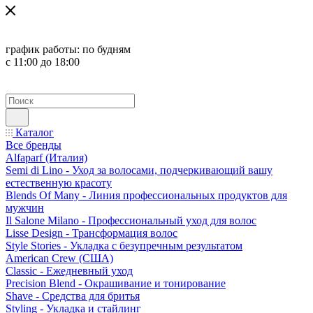
график работы:
по будням
с 11:00 до 18:00
Каталог
Все бренды
Alfaparf (Италия)
Semi di Lino - Уход за волосами, подчеркивающий вашу
естественную красоту
Blends Of Many - Линия профессиональных продуктов для
мужчин
Il Salone Milano - Профессиональный уход для волос
Lisse Design - Трансформация волос
Style Stories - Укладка с безупречным результатом
American Crew (США)
Classic - Ежедневный уход
Precision Blend - Окрашивание и тонирование
Shave - Средства для бритья
Styling - Укладка и стайлинг