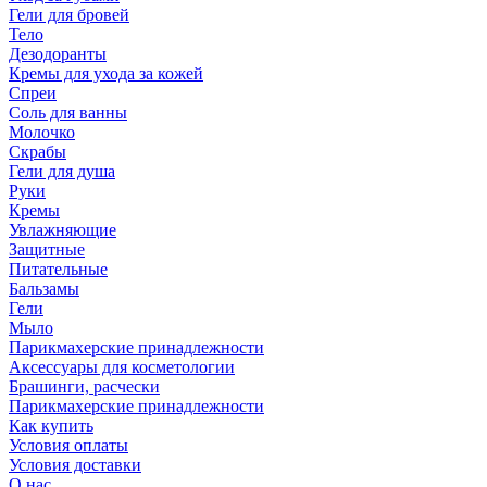
Гели для бровей
Тело
Дезодоранты
Кремы для ухода за кожей
Спреи
Соль для ванны
Молочко
Скрабы
Гели для душа
Руки
Кремы
Увлажняющие
Защитные
Питательные
Бальзамы
Гели
Мыло
Парикмахерские принадлежности
Аксессуары для косметологии
Брашинги, расчески
Парикмахерские принадлежности
Как купить
Условия оплаты
Условия доставки
О нас