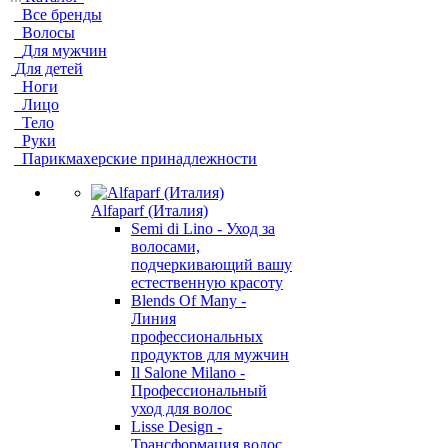
Все бренды
Волосы
Для мужчин
Для детей
Ноги
Лицо
Тело
Руки
Парикмахерские принадлежности
Alfaparf (Италия)
Semi di Lino - Уход за
волосами,
подчеркивающий вашу
естественную красоту
Blends Of Many -
Линия
профессиональных
продуктов для мужчин
Il Salone Milano -
Профессиональный
уход для волос
Lisse Design -
Трансформация волос