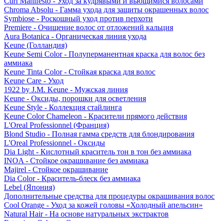
Curl Manifesto - Уход за кудрявыми и вьющимися волосами
Chroma Absolu - Гамма ухода для защиты окрашенных волос
Symbiose - Роскошный уход против перхоти
Premiere - Очищение волос от отложений кальция
Aura Botanica - Органическая линия ухода
Keune (Голландия)
Keune Semi Color - Полуперманентная краска для волос без
аммиака
Keune Tinta Color - Стойкая краска для волос
Keune Care - Уход
1922 by J.M. Keune - Мужская линия
Keune - Оксиды, порошки для осветления
Keune Style - Коллекция стайлинга
Keune Color Chameleon - Красители прямого действия
L'Oreal Professionnel (Франция)
Blond Studio - Полная гамма средств для блондирования
L'Oreal Professionnel - Оксиды
Dia Light - Кислотный краситель тон в тон без аммиака
INOA - Стойкое окрашивание без аммиака
Majirel - Стойкое окрашивание
Dia Color - Краситель-блеск без аммиака
Lebel (Япония)
Дополнительные средства для процедуры окрашивания волос
Cool Orange - Уход за кожей головы «Холодный апельсин»
Natural Hair - На основе натуральных экстрактов