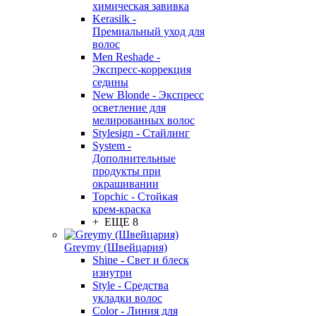
химическая завивка
Kerasilk -
Премиальный уход для
волос
Men Reshade -
Экспресс-коррекция
седины
New Blonde - Экспресс
осветление для
мелированных волос
Stylesign - Стайлинг
System -
Дополнительные
продукты при
окрашивании
Topchic - Стойкая
крем-краска
+ ЕЩЕ 8
Greymy (Швейцария)
Shine - Свет и блеск
изнутри
Style - Средства
укладки волос
Color - Линия для