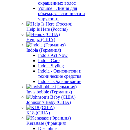
окрашенных волос
Volume - Линия для
объема, эластичности и
упругости
Help Is Here (Россия)
Hempz (США)
Indola (Германия)
Indola Act Now
Indola Care
Indola Styling
Indola - Окислители и
технические средства
Indola - Окрашивание
Invisibobble (Германия)
Johnson’s Baby (США)
K18 (США)
Kerastase (Франция)
Discipline -