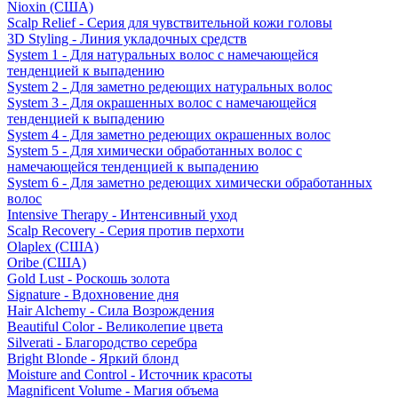
Nioxin (США)
Scalp Relief - Серия для чувствительной кожи головы
3D Styling - Линия укладочных средств
System 1 - Для натуральных волос с намечающейся
тенденцией к выпадению
System 2 - Для заметно редеющих натуральных волос
System 3 - Для окрашенных волос с намечающейся
тенденцией к выпадению
System 4 - Для заметно редеющих окрашенных волос
System 5 - Для химически обработанных волос с
намечающейся тенденцией к выпадению
System 6 - Для заметно редеющих химически обработанных
волос
Intensive Therapy - Интенсивный уход
Scalp Recovery - Серия против перхоти
Olaplex (США)
Oribe (США)
Gold Lust - Роскошь золота
Signature - Вдохновение дня
Hair Alchemy - Сила Возрождения
Beautiful Color - Великолепие цвета
Silverati - Благородство серебра
Bright Blonde - Яркий блонд
Moisture and Control - Источник красоты
Magnificent Volume - Магия объема