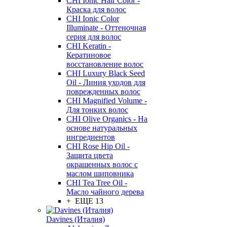
CHI Ionic Hair Color -
Краска для волос
CHI Ionic Color
Illuminate - Оттеночная
серия для волос
CHI Keratin -
Кератиновое
восстановление волос
CHI Luxury Black Seed
Oil - Линия уходов для
поврежденных волос
CHI Magnified Volume -
Для тонких волос
CHI Olive Organics - На
основе натуральных
ингредиентов
CHI Rose Hip Oil -
Защита цвета
окрашенных волос с
маслом шиповника
CHI Tea Tree Oil -
Масло чайного дерева
+ ЕЩЕ 13
Davines (Италия)