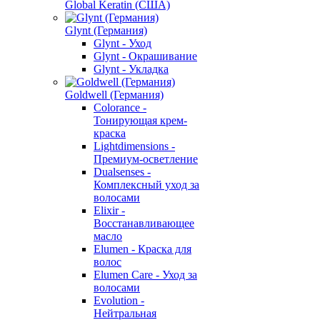
Global Keratin (США)
Glynt (Германия)
Glynt - Уход
Glynt - Окрашивание
Glynt - Укладка
Goldwell (Германия)
Colorance -
Тонирующая крем-
краска
Lightdimensions -
Премиум-осветление
Dualsenses -
Комплексный уход за
волосами
Elixir -
Восстанавливающее
масло
Elumen - Краска для
волос
Elumen Care - Уход за
волосами
Evolution -
Нейтральная