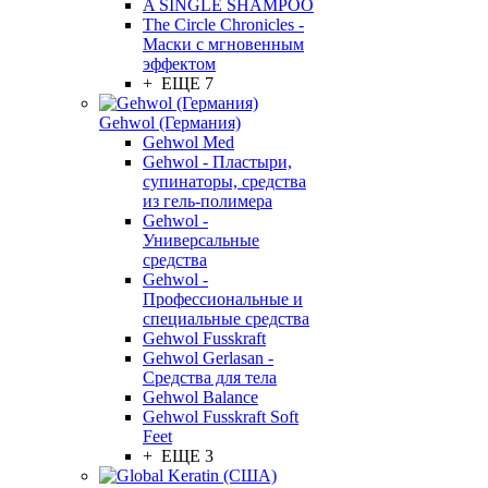
A SINGLE SHAMPOO
The Circle Chronicles -
Маски с мгновенным
эффектом
+ ЕЩЕ 7
Gehwol (Германия)
Gehwol Med
Gehwol - Пластыри,
супинаторы, средства
из гель-полимера
Gehwol -
Универсальные
средства
Gehwol -
Профессиональные и
специальные средства
Gehwol Fusskraft
Gehwol Gerlasan -
Средства для тела
Gehwol Balance
Gehwol Fusskraft Soft
Feet
+ ЕЩЕ 3