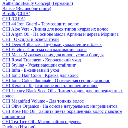
Authentic Beauty Concept (Германия)
Batiste (Великобритания)
Biosilk (США)
CHI (США)
CHI 44 Iron Guard - Термозащита волос
CHI Aloe Vera - Линия для всех типов кудрявых волос
CHI Argan Oil - На основе масла Арганы и дерева Моринга
CHI - Оксиды и осветлители
CHI Deep Brilliance - Глубокое увлажнение и блеск
CHI Enviro - Система разглаживания волос
CHI Man - Мужская серия для волос, усов и бороды
CHI Royal Treatment - Королевский уход
CHI Styling - Ухаживающий стайлинг
CHI Infra - Ежедневный уход
CHI Ionic Hair Color - Краска для волос
CHI Ionic Color Illuminate - Оттеночная серия для волос
CHI Keratin - Кератиновое восстановление волос
CHI Luxury Black Seed Oil - Линия уходов для поврежденных
волос
CHI Magnified Volume - Для тонких волос
CHI Olive Organics - На основе натуральных ингредиентов
CHI Rose Hip Oil - Защита цвета окрашенных волос с маслом
шиповника
CHI Tea Tree Oil - Масло чайного дерева
Davines (Италия)