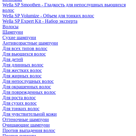
Wella SP Smoothen - Гладкость для непослушных вьющихся
волос
Wella SP Volumize - Объем для тонких волос
Wella SP Expert Kit - Набор эксперта
Волосы
Шампуни
Сухие шампуни
Антивозрастные шампуни
Для всех типов волос
Для вьющихся волос
Для детей
Для длинных волос
Для жестких волос
Для жирных волос
Для непослушных волос
Для окрашенных волос
Для поврежденных волос
Для роста волос
Для сухих волос
Для тонких волос
Для чувствительной кожи
Оттеночные шампуни
Очищающие шампуни
Против выпадения волос
Против перхоти