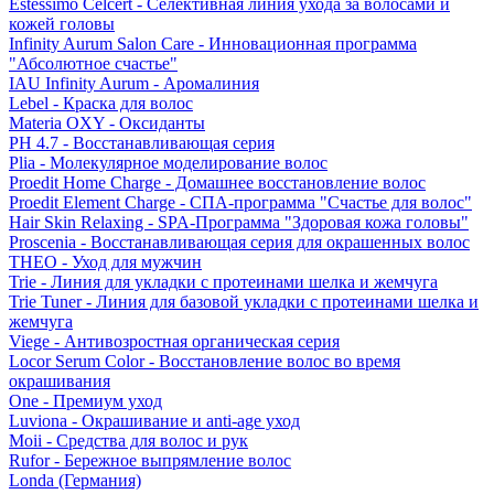
Estessimo Celcert - Селективная линия ухода за волосами и
кожей головы
Infinity Aurum Salon Care - Инновационная программа
"Абсолютное счастье"
IAU Infinity Aurum - Аромалиния
Lebel - Краска для волос
Materia OXY - Оксиданты
PH 4.7 - Восстанавливающая серия
Plia - Молекулярное моделирование волос
Proedit Home Charge - Домашнее восстановление волос
Proedit Element Charge - СПА-программа "Счастье для волос"
Hair Skin Relaxing - SPA-Программа "Здоровая кожа головы"
Proscenia - Восстанавливающая серия для окрашенных волос
THEO - Уход для мужчин
Trie - Линия для укладки с протеинами шелка и жемчуга
Trie Tuner - Линия для базовой укладки с протеинами шелка и
жемчуга
Viege - Антивозростная органическая серия
Locor Serum Color - Восстановление волос во время
окрашивания
One - Премиум уход
Luviona - Окрашивание и anti-age уход
Moii - Средства для волос и рук
Rufor - Бережное выпрямление волос
Londa (Германия)