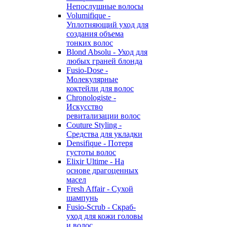
Непослушные волосы
Volumifique -
Уплотняющий уход для
создания объема
тонких волос
Blond Absolu - Уход для
любых граней блонда
Fusio-Dose -
Молекулярные
коктейли для волос
Chronologiste -
Искусство
ревитализации волос
Couture Styling -
Средства для укладки
Densifique - Потеря
густоты волос
Elixir Ultime - На
основе драгоценных
масел
Fresh Affair - Сухой
шампунь
Fusio-Scrub - Скраб-
уход для кожи головы
и волос