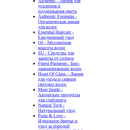
Alchemic - Линия для
усиления и
поддержания цвета
Authentic Formulas -
Органическая линия
для волос
Essential Haircare -
Eжедневный уход
OI - Абсолютная
красота волос
SU - Средства для
защиты от солнца
Finest Pigments - Био-
ламинирование волос
Heart Of Glass – Линия
для ухода и сияния
светлых волос
More Inside -
Авторские продукты
для стайлинга
Natural Tech -
Натуральный уход
Pasta & Love -
Идеальное бритье и
уход за бородой