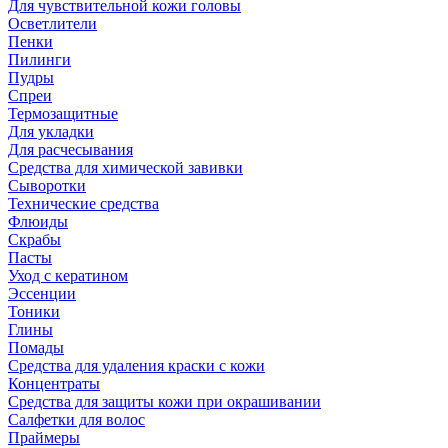
Для чувствительной кожи головы
Осветлители
Пенки
Пилинги
Пудры
Спреи
Термозащитные
Для укладки
Для расчесывания
Средства для химической завивки
Сыворотки
Технические средства
Флюиды
Скрабы
Пасты
Уход с кератином
Эссенции
Тоники
Глины
Помады
Средства для удаления краски с кожи
Концентраты
Средства для защиты кожи при окрашивании
Салфетки для волос
Праймеры