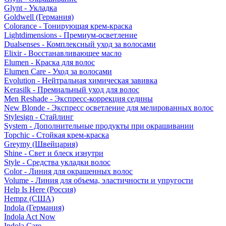
Glynt - Укладка
Goldwell (Германия)
Colorance - Тонирующая крем-краска
Lightdimensions - Премиум-осветление
Dualsenses - Комплексный уход за волосами
Elixir - Восстанавливающее масло
Elumen - Краска для волос
Elumen Care - Уход за волосами
Evolution - Нейтральная химическая завивка
Kerasilk - Премиальный уход для волос
Men Reshade - Экспресс-коррекция седины
New Blonde - Экспресс осветление для мелированных волос
Stylesign - Стайлинг
System - Дополнительные продукты при окрашивании
Topchic - Стойкая крем-краска
Greymy (Швейцария)
Shine - Свет и блеск изнутри
Style - Средства укладки волос
Color - Линия для окрашенных волос
Volume - Линия для объема, эластичности и упругости
Help Is Here (Россия)
Hempz (США)
Indola (Германия)
Indola Act Now
Indola Care