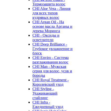
Термозащита волос
CHI Aloe Vera - Линия
для всех типов
кудрявых волос
CHI Argan Oil - На
основе масла Арганы и
дерева Моринга
CHI - Оксиды и
осветлители
CHI Deep Brilliance -
Глубокое увлажнение и
блеск
CHI Enviro - Система
разглаживания волос
CHI Man - Мужская
серия для волос, усов и
бороды
CHI Royal Treatment -
Королевский уход
CHI Styling -
Ухаживающий
стайлинг
CHI Infra -
Ежедневный уход