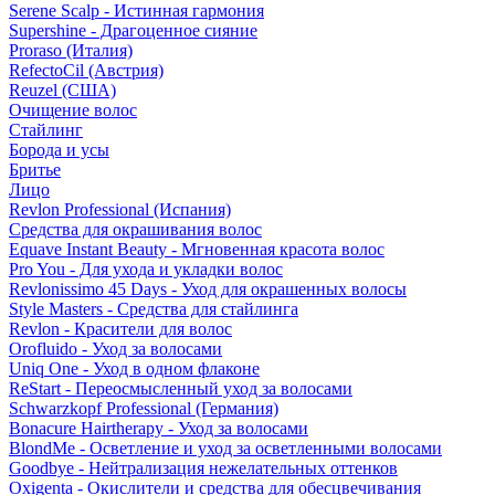
Serene Scalp - Истинная гармония
Supershine - Драгоценное сияние
Proraso (Италия)
RefectoCil (Австрия)
Reuzel (США)
Очищение волос
Стайлинг
Борода и усы
Бритье
Лицо
Revlon Professional (Испания)
Средства для окрашивания волос
Equave Instant Beauty - Мгновенная красота волос
Pro You - Для ухода и укладки волос
Revlonissimo 45 Days - Уход для окрашенных волосы
Style Masters - Средства для стайлинга
Revlon - Красители для волос
Orofluido - Уход за волосами
Uniq One - Уход в одном флаконе
ReStart - Переосмысленный уход за волосами
Schwarzkopf Professional (Германия)
Bonacure Hairtherapy - Уход за волосами
BlondMe - Осветление и уход за осветленными волосами
Goodbye - Нейтрализация нежелательных оттенков
Oxigenta - Окислители и средства для обесцвечивания