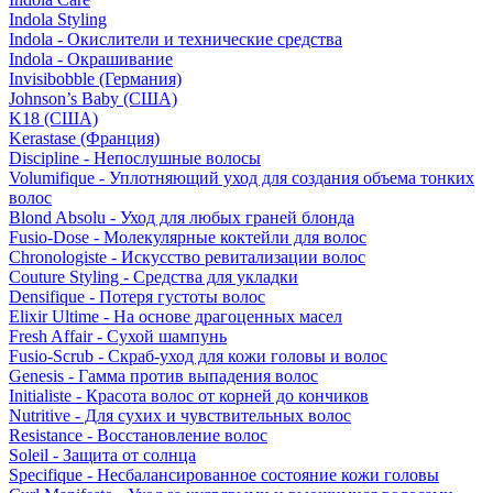
Indola Styling
Indola - Окислители и технические средства
Indola - Окрашивание
Invisibobble (Германия)
Johnson’s Baby (США)
K18 (США)
Kerastase (Франция)
Discipline - Непослушные волосы
Volumifique - Уплотняющий уход для создания объема тонких
волос
Blond Absolu - Уход для любых граней блонда
Fusio-Dose - Молекулярные коктейли для волос
Chronologiste - Искусство ревитализации волос
Couture Styling - Средства для укладки
Densifique - Потеря густоты волос
Elixir Ultime - На основе драгоценных масел
Fresh Affair - Сухой шампунь
Fusio-Scrub - Скраб-уход для кожи головы и волос
Genesis - Гамма против выпадения волос
Initialiste - Красота волос от корней до кончиков
Nutritive - Для сухих и чувствительных волос
Resistance - Восстановление волос
Soleil - Защита от солнца
Specifique - Несбалансированное состояние кожи головы