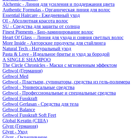
Alchemic - Линия для усиления и поддержания цвета
Authentic Formulas - Органическая линия для волос
Essential Haircare - Eжедневный уход
OI - Абсолютная красота волос
SU - Средства для защиты от солнца
Finest Pigments - Био-ламинирование волос
Heart Of Glass – Линия для ухода и сияния светлых волос
More Inside - Авторские продукты для стайлинга
Natural Tech - Натуральный уход
Pasta & Love - Идеальное бритье и уход за бородой
A SINGLE SHAMPOO
The Circle Chronicles - Маски с мгновенным эффектом
Gehwol (Германия)
Gehwol Med
Gehwol - Пластыри, супинаторы, средства из гель-полимера
Gehwol - Универсальные средства
Gehwol - Профессиональные и специальные средства
Gehwol Fusskraft
Gehwol Gerlasan - Средства для тела
Gehwol Balance
Gehwol Fusskraft Soft Feet
Global Keratin (США)
Glynt (Германия)
Glynt - Уход
Glynt - Окрашивание