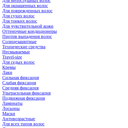
Для непослушных волос
Для окрашенных волос
Для поврежденных волос
Для сухих волос
Для тонких волос
Для чувствительной кожи
Оттеночные кондиционеры
Против выпадения волос
Солнцезащитные
Технические средства
Несмываемые
Travel-size
Для седых волос
Кремы
Лаки
Сильная фиксация
Слабая фиксация
Средняя фиксация
Ультрасильная фиксация
Подвижная фиксация
Ламинаты
Лосьоны
Маски
Антивозрастные
Для всех типов волос