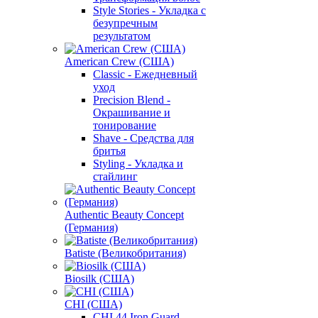
Style Stories - Укладка с
безупречным
результатом
American Crew (США)
Classic - Ежедневный
уход
Precision Blend -
Окрашивание и
тонирование
Shave - Средства для
бритья
Styling - Укладка и
стайлинг
Authentic Beauty Concept
(Германия)
Batiste (Великобритания)
Biosilk (США)
CHI (США)
CHI 44 Iron Guard -