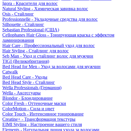
Igora - Красители для волос
Natural Styling - Химическая завивка волос
Osis - Стайлинг
Professionnelle - Укладочные средства для волос
Silhouette - Стайлинг
Sebastian Professional (США)
Cellophanes Hair Gloss - Тонирующая краска с эффектом
ламинирования
Hair Care - Профессиональный уход для волос
Hair Styling - Стайлинг для волос
Seb Man - Уход и стайлинг волос для мужчин
TIGI (Великобритания)
Bed Head for Men - Уход за волосами для мужчин
Catwalk
Bed Head Care - Уходы
Bed Head Style - Стайлинг
Wella Professionals (Германия)
Wella - Аксессуары
Blondor - Блондирование
Color Fresh - Оттеночные маски
ColorMotion - Сила и цвет
Color Touch - Интенсивное тонирование
Creatine+ - Трансформация текстуры
EIMI Styling - Настроение вашего стиля
Elements - Натуральная линия ухода за волосами