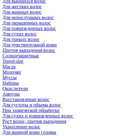
Для вьющихся волос
Для жестких волос
Для жирных волос
Для непослушных волос
Для окрашенных волос
Для поврежденных волос
Для сухих волос
Для тонких волос
Для чувствительной кожи
Против выпадения волос
Солнцезащитные
Travel-size
Масла
Молочко
Муссы
Наборы
Окислители
Ампулы
Восстановление волос
Для густоты и объема волос
При химической обработке
Для сухих и поврежденных волос
Рост волос, против выпадения
Укрепление волос
Для жирной кожи головы