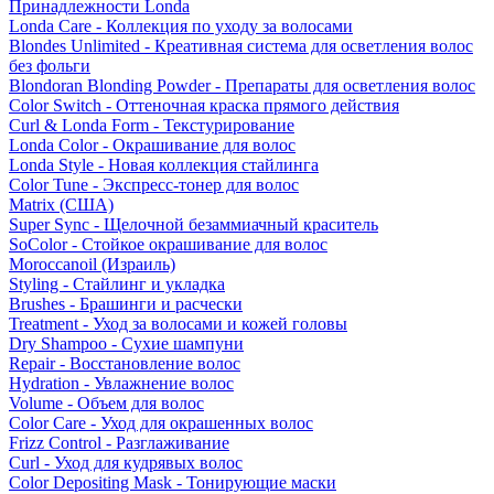
Принадлежности Londa
Londa Care - Коллекция по уходу за волосами
Blondes Unlimited - Креативная система для осветления волос
без фольги
Blondoran Blonding Powder - Препараты для осветления волос
Color Switch - Оттеночная краска прямого действия
Curl & Londa Form - Текстурирование
Londa Color - Окрашивание для волос
Londa Style - Новая коллекция стайлинга
Color Tune - Экспресс-тонер для волос
Matrix (США)
Super Sync - Щелочной безаммиачный краситель
SoColor - Стойкое окрашивание для волос
Moroccanoil (Израиль)
Styling - Стайлинг и укладка
Brushes - Брашинги и расчески
Treatment - Уход за волосами и кожей головы
Dry Shampoo - Сухие шампуни
Repair - Восстановление волос
Hydration - Увлажнение волос
Volume - Объем для волос
Color Care - Уход для окрашенных волос
Frizz Control - Разглаживание
Curl - Уход для кудрявых волос
Color Depositing Mask - Тонирующие маски