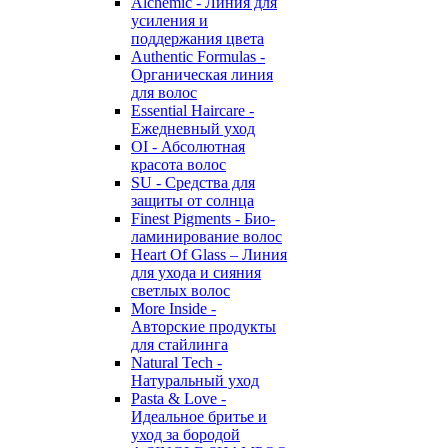
Alchemic - Линия для
усиления и
поддержания цвета
Authentic Formulas -
Органическая линия
для волос
Essential Haircare -
Eжедневный уход
OI - Абсолютная
красота волос
SU - Средства для
защиты от солнца
Finest Pigments - Био-
ламинирование волос
Heart Of Glass – Линия
для ухода и сияния
светлых волос
More Inside -
Авторские продукты
для стайлинга
Natural Tech -
Натуральный уход
Pasta & Love -
Идеальное бритье и
уход за бородой