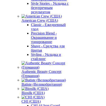
Style Stories - Укладка с
безупречным
результатом
American Crew (США)
Classic - Ежедневный
уход
Precision Blend -
Окрашивание и
тонирование
Shave - Средства для
бритья
Styling - Укладка и
стайлинг
Authentic Beauty Concept
(Германия)
Batiste (Великобритания)
Biosilk (США)
CHI (США)
CHI 44 Iron Guard -