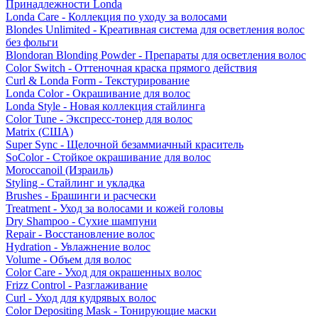
Принадлежности Londa
Londa Care - Коллекция по уходу за волосами
Blondes Unlimited - Креативная система для осветления волос
без фольги
Blondoran Blonding Powder - Препараты для осветления волос
Color Switch - Оттеночная краска прямого действия
Curl & Londa Form - Текстурирование
Londa Color - Окрашивание для волос
Londa Style - Новая коллекция стайлинга
Color Tune - Экспресс-тонер для волос
Matrix (США)
Super Sync - Щелочной безаммиачный краситель
SoColor - Стойкое окрашивание для волос
Moroccanoil (Израиль)
Styling - Стайлинг и укладка
Brushes - Брашинги и расчески
Treatment - Уход за волосами и кожей головы
Dry Shampoo - Сухие шампуни
Repair - Восстановление волос
Hydration - Увлажнение волос
Volume - Объем для волос
Color Care - Уход для окрашенных волос
Frizz Control - Разглаживание
Curl - Уход для кудрявых волос
Color Depositing Mask - Тонирующие маски