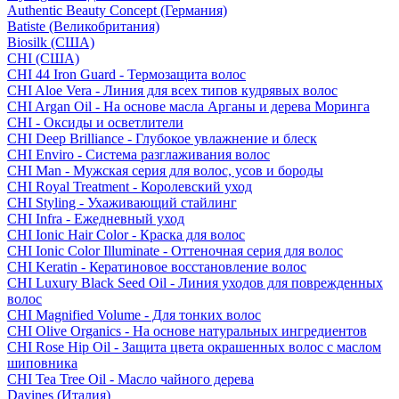
Authentic Beauty Concept (Германия)
Batiste (Великобритания)
Biosilk (США)
CHI (США)
CHI 44 Iron Guard - Термозащита волос
CHI Aloe Vera - Линия для всех типов кудрявых волос
CHI Argan Oil - На основе масла Арганы и дерева Моринга
CHI - Оксиды и осветлители
CHI Deep Brilliance - Глубокое увлажнение и блеск
CHI Enviro - Система разглаживания волос
CHI Man - Мужская серия для волос, усов и бороды
CHI Royal Treatment - Королевский уход
CHI Styling - Ухаживающий стайлинг
CHI Infra - Ежедневный уход
CHI Ionic Hair Color - Краска для волос
CHI Ionic Color Illuminate - Оттеночная серия для волос
CHI Keratin - Кератиновое восстановление волос
CHI Luxury Black Seed Oil - Линия уходов для поврежденных
волос
CHI Magnified Volume - Для тонких волос
CHI Olive Organics - На основе натуральных ингредиентов
CHI Rose Hip Oil - Защита цвета окрашенных волос с маслом
шиповника
CHI Tea Tree Oil - Масло чайного дерева
Davines (Италия)