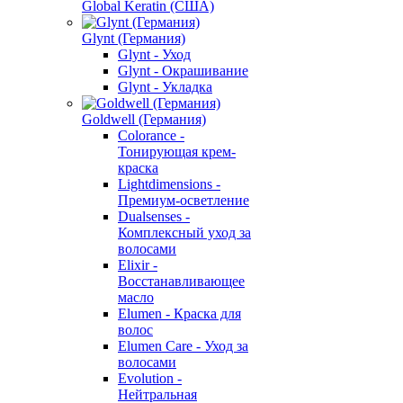
Global Keratin (США)
Glynt (Германия)
Glynt - Уход
Glynt - Окрашивание
Glynt - Укладка
Goldwell (Германия)
Colorance -
Тонирующая крем-
краска
Lightdimensions -
Премиум-осветление
Dualsenses -
Комплексный уход за
волосами
Elixir -
Восстанавливающее
масло
Elumen - Краска для
волос
Elumen Care - Уход за
волосами
Evolution -
Нейтральная