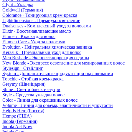
Glynt - Укладка
Goldwell (Германия)
Colorance - Тонирующая крем-краска
Lightdimensions - Премиум-осветление
Dualsenses - Комплексный уход за волосами
Elixir - Восстанавливающее масло
Elumen - Краска для волос
Elumen Care - Уход за волосами
Evolution - Нейтральная химическая завивка
Kerasilk - Премиальный уход для волос
Men Reshade - Экспресс-коррекция седины
New Blonde - Экспресс осветление для мелированных волос
Stylesign - Стайлинг
System - Дополнительные продукты при окрашивании
Topchic - Стойкая крем-краска
Greymy (Швейцария)
Shine - Свет и блеск изнутри
Style - Средства укладки волос
Color - Линия для окрашенных волос
Volume - Линия для объема, эластичности и упругости
Help Is Here (Россия)
Hempz (США)
Indola (Германия)
Indola Act Now
Indola Care