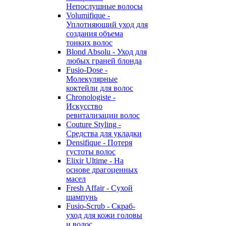
Непослушные волосы
Volumifique -
Уплотняющий уход для
создания объема
тонких волос
Blond Absolu - Уход для
любых граней блонда
Fusio-Dose -
Молекулярные
коктейли для волос
Chronologiste -
Искусство
ревитализации волос
Couture Styling -
Средства для укладки
Densifique - Потеря
густоты волос
Elixir Ultime - На
основе драгоценных
масел
Fresh Affair - Сухой
шампунь
Fusio-Scrub - Скраб-
уход для кожи головы
и волос