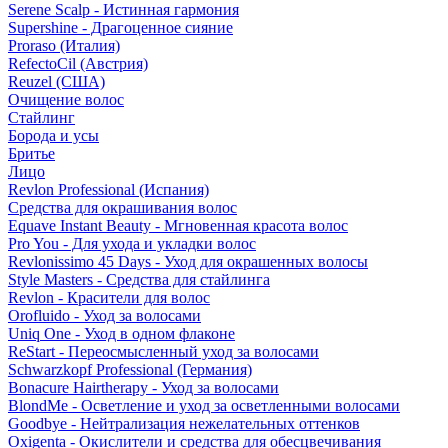
Serene Scalp - Истинная гармония
Supershine - Драгоценное сияние
Proraso (Италия)
RefectoCil (Австрия)
Reuzel (США)
Очищение волос
Стайлинг
Борода и усы
Бритье
Лицо
Revlon Professional (Испания)
Средства для окрашивания волос
Equave Instant Beauty - Мгновенная красота волос
Pro You - Для ухода и укладки волос
Revlonissimo 45 Days - Уход для окрашенных волосы
Style Masters - Средства для стайлинга
Revlon - Красители для волос
Orofluido - Уход за волосами
Uniq One - Уход в одном флаконе
ReStart - Переосмысленный уход за волосами
Schwarzkopf Professional (Германия)
Bonacure Hairtherapy - Уход за волосами
BlondMe - Осветление и уход за осветленными волосами
Goodbye - Нейтрализация нежелательных оттенков
Oxigenta - Окислители и средства для обесцвечивания