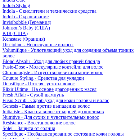
Indola Styling
Indola - Окислители и технические средства
Indola - Окрашивание
Invisibobble (Германия)
Johnson’s Baby (США)
K18 (США)
Kerastase (Франция)
Discipline - Непослушные волосы
Volumifique - Уплотняющий уход для создания объема тонких
волос
Blond Absolu - Уход для любых граней блонда
Fusio-Dose - Молекулярные коктейли для волос
Chronologiste - Искусство ревитализации волос
Couture Styling - Средства для укладки
Densifique - Потеря густоты волос
Elixir Ultime - На основе драгоценных масел
Fresh Affair - Сухой шампунь
Fusio-Scrub - Скраб-уход для кожи головы и волос
Genesis - Гамма против выпадения волос
Initialiste - Красота волос от корней до кончиков
Nutritive - Для сухих и чувствительных волос
Resistance - Восстановление волос
Soleil - Защита от солнца
Specifique - Несбалансированное состояние кожи головы