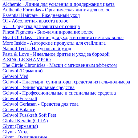
Alchemic - Линия для усиления и поддержания цвета
Authentic Formulas - Органическая линия для волос
Essential Haircare - Eжедневный уход
OI - Абсолютная красота волос
SU - Средства для защиты от солнца
Finest Pigments - Био-ламинирование волос
Heart Of Glass – Линия для ухода и сияния светлых волос
More Inside - Авторские продукты для стайлинга
Natural Tech - Натуральный уход
Pasta & Love - Идеальное бритье и уход за бородой
A SINGLE SHAMPOO
The Circle Chronicles - Маски с мгновенным эффектом
Gehwol (Германия)
Gehwol Med
Gehwol - Пластыри, супинаторы, средства из гель-полимера
Gehwol - Универсальные средства
Gehwol - Профессиональные и специальные средства
Gehwol Fusskraft
Gehwol Gerlasan - Средства для тела
Gehwol Balance
Gehwol Fusskraft Soft Feet
Global Keratin (США)
Glynt (Германия)
Glynt - Уход
Glynt - Окрашивание