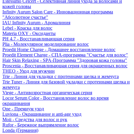
Estessimo Celcert - Селективная линия ухода за волосами и
кожей головы
Infinity Aurum Salon Care - Инновационная программа
"Абсолютное счастье"
IAU Infinity Aurum - Аромалиния
Lebel - Краска для волос
Materia OXY - Оксиданты
PH 4.7 - Восстанавливающая серия
Plia - Молекулярное моделирование волос
Proedit Home Charge - Домашнее восстановление волос
Proedit Element Charge - СПА-программа "Счастье для волос"
Hair Skin Relaxing - SPA-Программа "Здоровая кожа головы"
Proscenia - Восстанавливающая серия для окрашенных волос
THEO - Уход для мужчин
Trie - Линия для укладки с протеинами шелка и жемчуга
Trie Tuner - Линия для базовой укладки с протеинами шелка и
жемчуга
Viege - Антивозростная органическая серия
Locor Serum Color - Восстановление волос во время
окрашивания
One - Премиум уход
Luviona - Окрашивание и anti-age уход
Moii - Средства для волос и рук
Rufor - Бережное выпрямление волос
Londa (Германия)