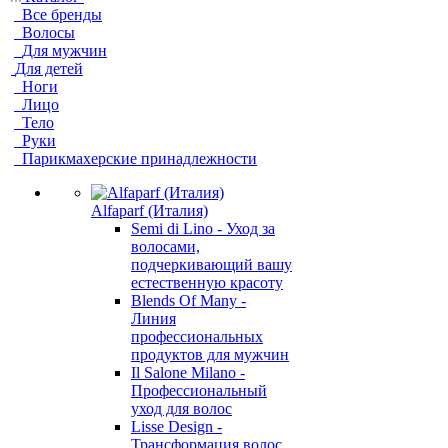
Все бренды
Волосы
Для мужчин
Для детей
Ноги
Лицо
Тело
Руки
Парикмахерские принадлежности
Alfaparf (Италия)
Semi di Lino - Уход за
волосами,
подчеркивающий вашу
естественную красоту
Blends Of Many -
Линия
профессиональных
продуктов для мужчин
Il Salone Milano -
Профессиональный
уход для волос
Lisse Design -
Трансформация волос