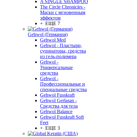
A SINGLE SHAMPOO
The Circle Chronicles -
Маски с мгновенным
эффектом
+ ЕЩЕ 7
Gehwol (Германия)
Gehwol Med
Gehwol - Пластыри,
супинаторы, средства
из гель-полимера
Gehwol -
Универсальные
средства
Gehwol -
Профессиональные и
специальные средства
Gehwol Fusskraft
Gehwol Gerlasan -
Средства для тела
Gehwol Balance
Gehwol Fusskraft Soft
Feet
+ ЕЩЕ 3