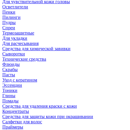
Для чувствительной кожи головы
Осветлители
Пенки
Пилинги
Пудры
Спреи
Термозащитные
Для укладки
Для расчесывания
Средства для химической завивки
Сыворотки
Технические средства
Флюиды
Скрабы
Пасты
Уход с кератином
Эссенции
Тоники
Глины
Помады
Средства для удаления краски с кожи
Концентраты
Средства для защиты кожи при окрашивании
Салфетки для волос
Праймеры