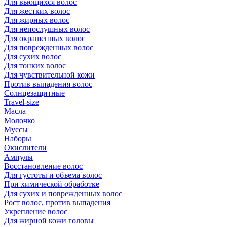
Для вьющихся волос
Для жестких волос
Для жирных волос
Для непослушных волос
Для окрашенных волос
Для поврежденных волос
Для сухих волос
Для тонких волос
Для чувствительной кожи
Против выпадения волос
Солнцезащитные
Travel-size
Масла
Молочко
Муссы
Наборы
Окислители
Ампулы
Восстановление волос
Для густоты и объема волос
При химической обработке
Для сухих и поврежденных волос
Рост волос, против выпадения
Укрепление волос
Для жирной кожи головы