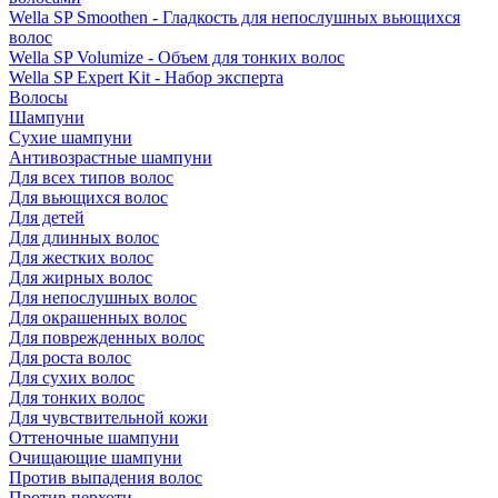
Wella SP Smoothen - Гладкость для непослушных вьющихся
волос
Wella SP Volumize - Объем для тонких волос
Wella SP Expert Kit - Набор эксперта
Волосы
Шампуни
Сухие шампуни
Антивозрастные шампуни
Для всех типов волос
Для вьющихся волос
Для детей
Для длинных волос
Для жестких волос
Для жирных волос
Для непослушных волос
Для окрашенных волос
Для поврежденных волос
Для роста волос
Для сухих волос
Для тонких волос
Для чувствительной кожи
Оттеночные шампуни
Очищающие шампуни
Против выпадения волос
Против перхоти