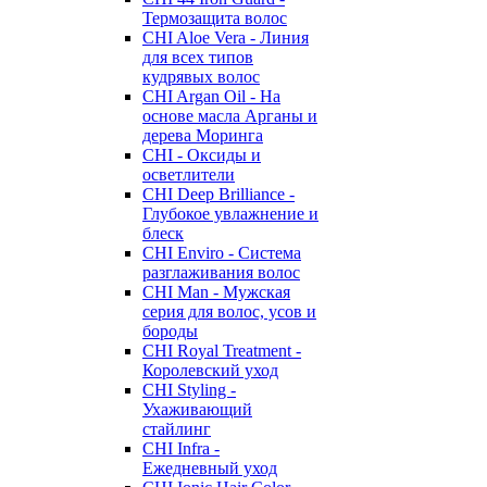
Термозащита волос
CHI Aloe Vera - Линия
для всех типов
кудрявых волос
CHI Argan Oil - На
основе масла Арганы и
дерева Моринга
CHI - Оксиды и
осветлители
CHI Deep Brilliance -
Глубокое увлажнение и
блеск
CHI Enviro - Система
разглаживания волос
CHI Man - Мужская
серия для волос, усов и
бороды
CHI Royal Treatment -
Королевский уход
CHI Styling -
Ухаживающий
стайлинг
CHI Infra -
Ежедневный уход