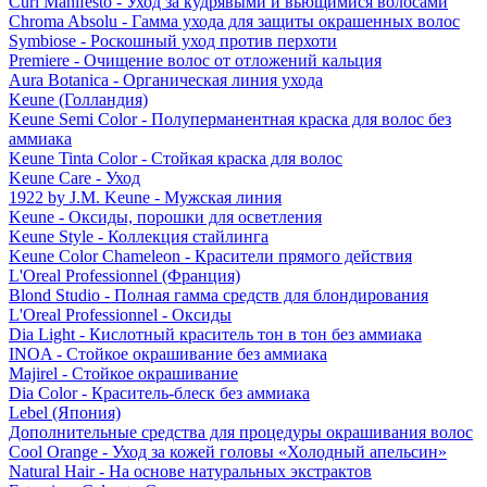
Curl Manifesto - Уход за кудрявыми и вьющимися волосами
Chroma Absolu - Гамма ухода для защиты окрашенных волос
Symbiose - Роскошный уход против перхоти
Premiere - Очищение волос от отложений кальция
Aura Botanica - Органическая линия ухода
Keune (Голландия)
Keune Semi Color - Полуперманентная краска для волос без
аммиака
Keune Tinta Color - Стойкая краска для волос
Keune Care - Уход
1922 by J.M. Keune - Мужская линия
Keune - Оксиды, порошки для осветления
Keune Style - Коллекция стайлинга
Keune Color Chameleon - Красители прямого действия
L'Oreal Professionnel (Франция)
Blond Studio - Полная гамма средств для блондирования
L'Oreal Professionnel - Оксиды
Dia Light - Кислотный краситель тон в тон без аммиака
INOA - Стойкое окрашивание без аммиака
Majirel - Стойкое окрашивание
Dia Color - Краситель-блеск без аммиака
Lebel (Япония)
Дополнительные средства для процедуры окрашивания волос
Cool Orange - Уход за кожей головы «Холодный апельсин»
Natural Hair - На основе натуральных экстрактов