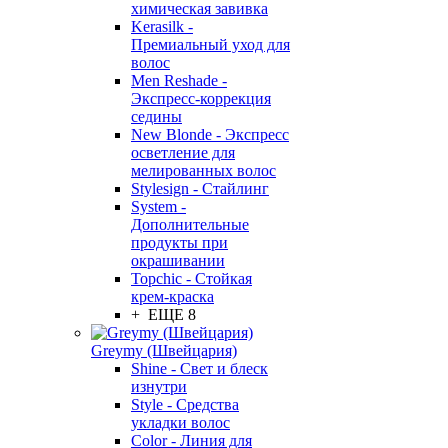
химическая завивка
Kerasilk -
Премиальный уход для
волос
Men Reshade -
Экспресс-коррекция
седины
New Blonde - Экспресс
осветление для
мелированных волос
Stylesign - Стайлинг
System -
Дополнительные
продукты при
окрашивании
Topchic - Стойкая
крем-краска
+ ЕЩЕ 8
Greymy (Швейцария)
Shine - Свет и блеск
изнутри
Style - Средства
укладки волос
Color - Линия для