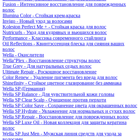
Fusion - Интенсивное восстановление для поврежденных
волос
Illumina Color - Стойкая крем-краска
Invigo - Новый уход за волосами
Koleston Perfect Me + - Стойкая краска для волос
Nutricurls - Уход для кудрявых и вьющихся волос
Performance - Классика современного стайлинга
Oil Reflections - Квинтэссенция блеска для сияния ваших
волос
Wella - Окислители
Wella°Plex - Восстановление структуры волос
True Grey - Для натуральных седых волос
Ultimate Repair - Роскошное восстановление
Color Renew - Удаление пигмента без вреда для волос
Shinefinity - Стойкое цветное глазирование без аммиака
Wella SP (Германия)
Wella SP Balance - Для чувствительной кожи головы
Wella SP Clear Scalp - Очищение против перхоти
Wella SP Color Save - Сохранение цвета для окрашенных волос
Wella SP Hydrate - Увлажнение для нормальных и сухих волос
Wella SP Repair - Восстановление для поврежденных волос
Wella SP Luxe Oil - Новая коллекция для защиты кератина
волос
Wella SP Just Men - Мужская линия средств для ухода за
волосами