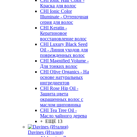
CHI Ionic Hair Color -
Краска для волос
CHI Ionic Color
Illuminate - Оттеночная
серия для волос
CHI Keratin -
Кератиновое
восстановление волос
CHI Luxury Black Seed
Oil - Линия уходов для
поврежденных волос
CHI Magnified Volume -
Для тонких волос
CHI Olive Organics - На
основе натуральных
ингредиентов
CHI Rose Hip Oil -
Защита цвета
окрашенных волос с
маслом шиповника
CHI Tea Tree Oil -
Масло чайного дерева
+ ЕЩЕ 13
Davines (Италия)