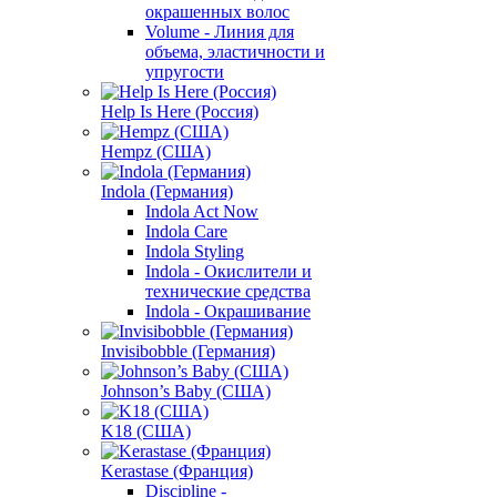
окрашенных волос
Volume - Линия для
объема, эластичности и
упругости
Help Is Here (Россия)
Hempz (США)
Indola (Германия)
Indola Act Now
Indola Care
Indola Styling
Indola - Окислители и
технические средства
Indola - Окрашивание
Invisibobble (Германия)
Johnson’s Baby (США)
K18 (США)
Kerastase (Франция)
Discipline -