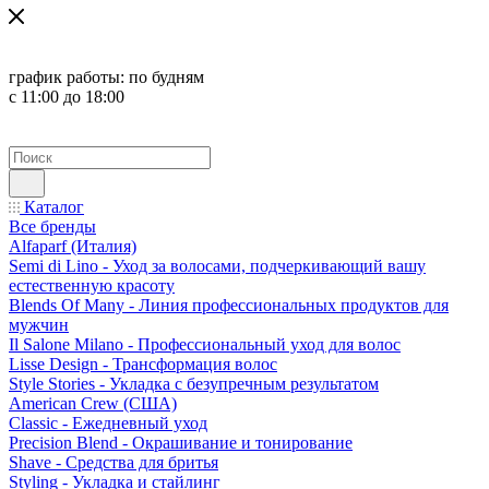
график работы:
по будням
с 11:00 до 18:00
Каталог
Все бренды
Alfaparf (Италия)
Semi di Lino - Уход за волосами, подчеркивающий вашу
естественную красоту
Blends Of Many - Линия профессиональных продуктов для
мужчин
Il Salone Milano - Профессиональный уход для волос
Lisse Design - Трансформация волос
Style Stories - Укладка с безупречным результатом
American Crew (США)
Classic - Ежедневный уход
Precision Blend - Окрашивание и тонирование
Shave - Средства для бритья
Styling - Укладка и стайлинг