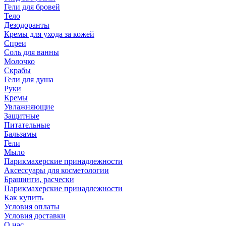
Гели для бровей
Тело
Дезодоранты
Кремы для ухода за кожей
Спреи
Соль для ванны
Молочко
Скрабы
Гели для душа
Руки
Кремы
Увлажняющие
Защитные
Питательные
Бальзамы
Гели
Мыло
Парикмахерские принадлежности
Аксессуары для косметологии
Брашинги, расчески
Парикмахерские принадлежности
Как купить
Условия оплаты
Условия доставки
О нас