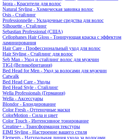
Igora - Красители для волос
Natural Styling - Химическая завивка волос
Osis - Стайлинг
Professionnelle - Укладочные средства для волос
Silhouette - Стайлинг
Sebastian Professional (США)
Cellophanes Hair Gloss - Тонирующая краска с эффектом
ламинирования
Hair Care - Профессиональный уход для волос
Hair Styling - Стайлинг для волос
Seb Man - Уход и стайлинг волос для мужчин
TIGI (Великобритания)
Bed Head for Men - Уход за волосами для мужчин
Catwalk
Bed Head Care - Уходы
Bed Head Style - Стайлинг
Wella Professionals (Германия)
Wella - Аксессуары
Blondor - Блондирование
Color Fresh - Оттеночные маски
ColorMotion - Сила и цвет
Color Touch - Интенсивное тонирование
Creatine+ - Трансформация текстуры
EIMI Styling - Настроение вашего стиля
Elements - Натуральная линия ухода за волосами