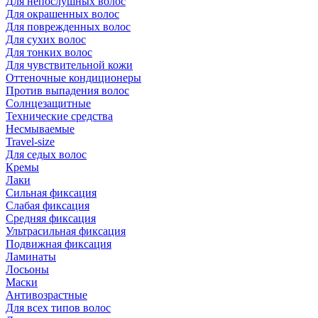
Для непослушных волос
Для окрашенных волос
Для поврежденных волос
Для сухих волос
Для тонких волос
Для чувствительной кожи
Оттеночные кондиционеры
Против выпадения волос
Солнцезащитные
Технические средства
Несмываемые
Travel-size
Для седых волос
Кремы
Лаки
Сильная фиксация
Слабая фиксация
Средняя фиксация
Ультрасильная фиксация
Подвижная фиксация
Ламинаты
Лосьоны
Маски
Антивозрастные
Для всех типов волос