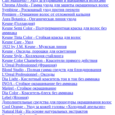
Curl Manifesto - Уход за кудрявыми и вьющимися волосами
Chroma Absolu - Гамма ухода для защиты окрашенных волос
Symbiose - Роскошный уход против перхоти
Premiere - Очищение волос от отложений кальция
Aura Botanica - Органическая линия ухода
Keune (Голландия)
Keune Semi Color - Полуперманентная краска для волос без
аммиака
Keune Tinta Color - Стойкая краска для волос
Keune Care - Уход
1922 by J.M. Keune - Мужская линия
Keune - Оксиды, порошки для осветления
Keune Style - Коллекция стайлинга
Keune Color Chameleon - Красители прямого действия
L'Oreal Professionnel (Франция)
Blond Studio - Полная гамма средств для блондирования
L'Oreal Professionnel - Оксиды
Dia Light - Кислотный краситель тон в тон без аммиака
INOA - Стойкое окрашивание без аммиака
Majirel - Стойкое окрашивание
Dia Color - Краситель-блеск без аммиака
Lebel (Япония)
Дополнительные средства для процедуры окрашивания волос
Cool Orange - Уход за кожей головы «Холодный апельсин»
Natural Hair - На основе натуральных экстрактов