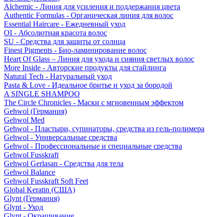
Alchemic - Линия для усиления и поддержания цвета
Authentic Formulas - Органическая линия для волос
Essential Haircare - Eжедневный уход
OI - Абсолютная красота волос
SU - Средства для защиты от солнца
Finest Pigments - Био-ламинирование волос
Heart Of Glass – Линия для ухода и сияния светлых волос
More Inside - Авторские продукты для стайлинга
Natural Tech - Натуральный уход
Pasta & Love - Идеальное бритье и уход за бородой
A SINGLE SHAMPOO
The Circle Chronicles - Маски с мгновенным эффектом
Gehwol (Германия)
Gehwol Med
Gehwol - Пластыри, супинаторы, средства из гель-полимера
Gehwol - Универсальные средства
Gehwol - Профессиональные и специальные средства
Gehwol Fusskraft
Gehwol Gerlasan - Средства для тела
Gehwol Balance
Gehwol Fusskraft Soft Feet
Global Keratin (США)
Glynt (Германия)
Glynt - Уход
Glynt - Окрашивание