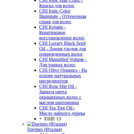
CHI Ionic Hair Color -
Краска для волос
CHI Ionic Color
Illuminate - Оттеночная
серия для волос
CHI Keratin -
Кератиновое
восстановление волос
CHI Luxury Black Seed
Oil - Линия уходов для
поврежденных волос
CHI Magnified Volume -
Для тонких волос
CHI Olive Organics - На
основе натуральных
ингредиентов
CHI Rose Hip Oil -
Защита цвета
окрашенных волос с
маслом шиповника
CHI Tea Tree Oil -
Масло чайного дерева
+ ЕЩЕ 13
Davines (Италия)