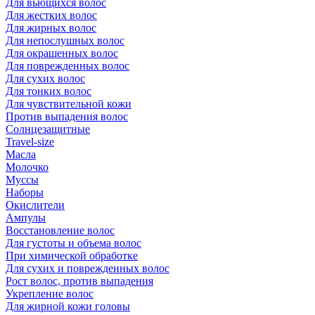
Для вьющихся волос
Для жестких волос
Для жирных волос
Для непослушных волос
Для окрашенных волос
Для поврежденных волос
Для сухих волос
Для тонких волос
Для чувствительной кожи
Против выпадения волос
Солнцезащитные
Travel-size
Масла
Молочко
Муссы
Наборы
Окислители
Ампулы
Восстановление волос
Для густоты и объема волос
При химической обработке
Для сухих и поврежденных волос
Рост волос, против выпадения
Укрепление волос
Для жирной кожи головы