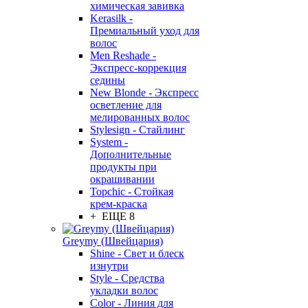
химическая завивка
Kerasilk -
Премиальный уход для
волос
Men Reshade -
Экспресс-коррекция
седины
New Blonde - Экспресс
осветление для
мелированных волос
Stylesign - Стайлинг
System -
Дополнительные
продукты при
окрашивании
Topchic - Стойкая
крем-краска
+ ЕЩЕ 8
Greymy (Швейцария)
Shine - Свет и блеск
изнутри
Style - Средства
укладки волос
Color - Линия для