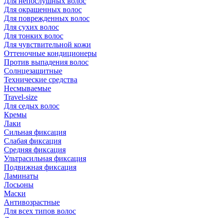
Для непослушных волос
Для окрашенных волос
Для поврежденных волос
Для сухих волос
Для тонких волос
Для чувствительной кожи
Оттеночные кондиционеры
Против выпадения волос
Солнцезащитные
Технические средства
Несмываемые
Travel-size
Для седых волос
Кремы
Лаки
Сильная фиксация
Слабая фиксация
Средняя фиксация
Ультрасильная фиксация
Подвижная фиксация
Ламинаты
Лосьоны
Маски
Антивозрастные
Для всех типов волос