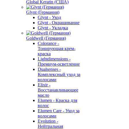
Global Keratin (США)
Glynt (Германия)
Glynt - Уход
Glynt - Окрашивание
Glynt - Укладка
Goldwell (Германия)
Colorance -
Тонирующая крем-
краска
Lightdimensions -
Премиум-осветление
Dualsenses -
Комплексный уход за
волосами
Elixir -
Восстанавливающее
масло
Elumen - Краска для
волос
Elumen Care - Уход за
волосами
Evolution -
Нейтральная