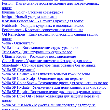
Fusion - Интенсивное восстановление для поврежденных
волос
Illumina Color - Стойкая крем-краска
Invigo - Новый уход за волосами
Koleston Perfect Me + - Стойкая краска для волос
Nutricurls - Уход для кудрявых и вьющихся волос
Performance - Классика современного стайлинга
Oil Reflections - Квинтэссенция блеска для сияния ваших
волос
Wella - Окислители
Wella°Plex - Восстановление структуры волос
True Grey - Для натуральных седых волос
Ultimate Repair - Роскошное восстановление
Color Renew - Удаление пигмента без вреда для волос
Shinefinity - Стойкое цветное глазирование без аммиака
Wella SP (Германия)
Wella SP Balance - Для чувствительной кожи головы
Wella SP Clear Scalp - Очищение против перхоти
Wella SP Color Save - Сохранение цвета для окрашенных волос
Wella SP Hydrate - Увлажнение для нормальных и сухих волос
Wella SP Repair - Восстановление для поврежденных волос
Wella SP Luxe Oil - Новая коллекция для защиты кератина
волос
Wella SP Just Men - Мужская линия средств для ухода за
волосами