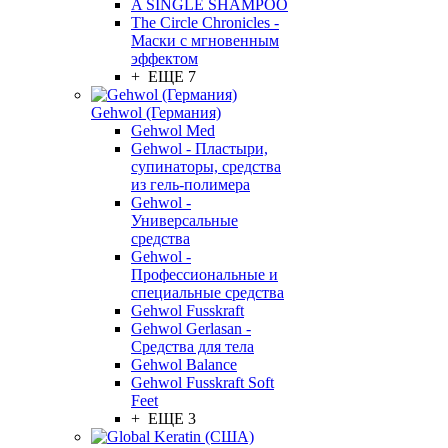
A SINGLE SHAMPOO
The Circle Chronicles -
Маски с мгновенным
эффектом
+ ЕЩЕ 7
Gehwol (Германия)
Gehwol Med
Gehwol - Пластыри,
супинаторы, средства
из гель-полимера
Gehwol -
Универсальные
средства
Gehwol -
Профессиональные и
специальные средства
Gehwol Fusskraft
Gehwol Gerlasan -
Средства для тела
Gehwol Balance
Gehwol Fusskraft Soft
Feet
+ ЕЩЕ 3