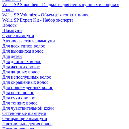
Wella SP Smoothen - Гладкость для непослушных вьющихся
волос
Wella SP Volumize - Объем для тонких волос
Wella SP Expert Kit - Набор эксперта
Волосы
Шампуни
Сухие шампуни
Антивозрастные шампуни
Для всех типов волос
Для вьющихся волос
Для детей
Для длинных волос
Для жестких волос
Для жирных волос
Для непослушных волос
Для окрашенных волос
Для поврежденных волос
Для роста волос
Для сухих волос
Для тонких волос
Для чувствительной кожи
Оттеночные шампуни
Очищающие шампуни
Против выпадения волос
Против перхоти