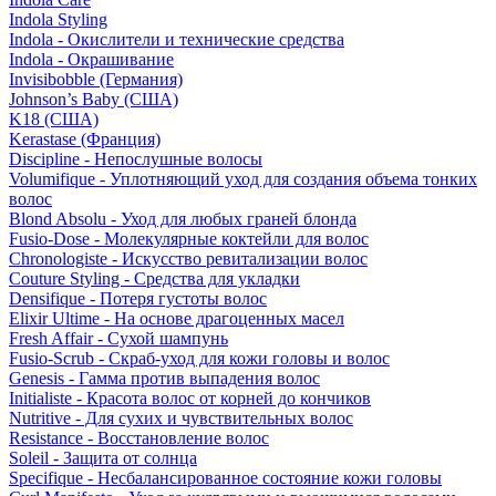
Indola Styling
Indola - Окислители и технические средства
Indola - Окрашивание
Invisibobble (Германия)
Johnson’s Baby (США)
K18 (США)
Kerastase (Франция)
Discipline - Непослушные волосы
Volumifique - Уплотняющий уход для создания объема тонких
волос
Blond Absolu - Уход для любых граней блонда
Fusio-Dose - Молекулярные коктейли для волос
Chronologiste - Искусство ревитализации волос
Couture Styling - Средства для укладки
Densifique - Потеря густоты волос
Elixir Ultime - На основе драгоценных масел
Fresh Affair - Сухой шампунь
Fusio-Scrub - Скраб-уход для кожи головы и волос
Genesis - Гамма против выпадения волос
Initialiste - Красота волос от корней до кончиков
Nutritive - Для сухих и чувствительных волос
Resistance - Восстановление волос
Soleil - Защита от солнца
Specifique - Несбалансированное состояние кожи головы