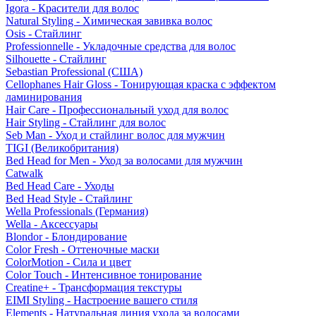
Igora - Красители для волос
Natural Styling - Химическая завивка волос
Osis - Стайлинг
Professionnelle - Укладочные средства для волос
Silhouette - Стайлинг
Sebastian Professional (США)
Cellophanes Hair Gloss - Тонирующая краска с эффектом
ламинирования
Hair Care - Профессиональный уход для волос
Hair Styling - Стайлинг для волос
Seb Man - Уход и стайлинг волос для мужчин
TIGI (Великобритания)
Bed Head for Men - Уход за волосами для мужчин
Catwalk
Bed Head Care - Уходы
Bed Head Style - Стайлинг
Wella Professionals (Германия)
Wella - Аксессуары
Blondor - Блондирование
Color Fresh - Оттеночные маски
ColorMotion - Сила и цвет
Color Touch - Интенсивное тонирование
Creatine+ - Трансформация текстуры
EIMI Styling - Настроение вашего стиля
Elements - Натуральная линия ухода за волосами