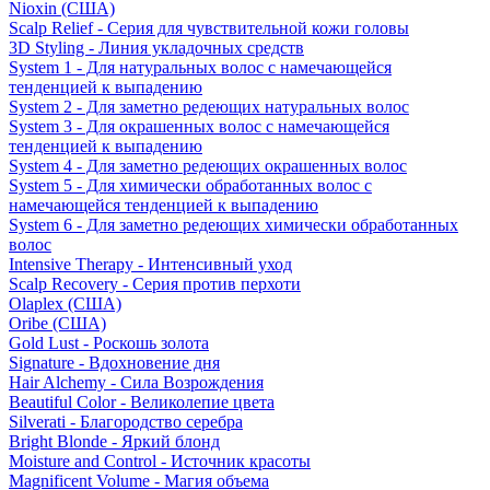
Nioxin (США)
Scalp Relief - Серия для чувствительной кожи головы
3D Styling - Линия укладочных средств
System 1 - Для натуральных волос с намечающейся
тенденцией к выпадению
System 2 - Для заметно редеющих натуральных волос
System 3 - Для окрашенных волос с намечающейся
тенденцией к выпадению
System 4 - Для заметно редеющих окрашенных волос
System 5 - Для химически обработанных волос с
намечающейся тенденцией к выпадению
System 6 - Для заметно редеющих химически обработанных
волос
Intensive Therapy - Интенсивный уход
Scalp Recovery - Серия против перхоти
Olaplex (США)
Oribe (США)
Gold Lust - Роскошь золота
Signature - Вдохновение дня
Hair Alchemy - Сила Возрождения
Beautiful Color - Великолепие цвета
Silverati - Благородство серебра
Bright Blonde - Яркий блонд
Moisture and Control - Источник красоты
Magnificent Volume - Магия объема