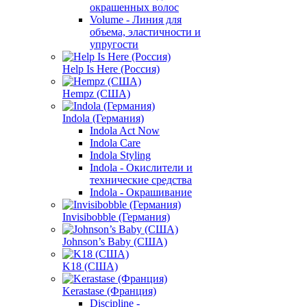
окрашенных волос
Volume - Линия для
объема, эластичности и
упругости
Help Is Here (Россия)
Hempz (США)
Indola (Германия)
Indola Act Now
Indola Care
Indola Styling
Indola - Окислители и
технические средства
Indola - Окрашивание
Invisibobble (Германия)
Johnson’s Baby (США)
K18 (США)
Kerastase (Франция)
Discipline -