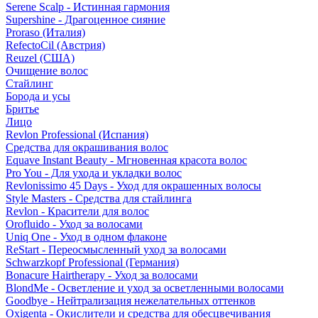
Serene Scalp - Истинная гармония
Supershine - Драгоценное сияние
Proraso (Италия)
RefectoCil (Австрия)
Reuzel (США)
Очищение волос
Стайлинг
Борода и усы
Бритье
Лицо
Revlon Professional (Испания)
Средства для окрашивания волос
Equave Instant Beauty - Мгновенная красота волос
Pro You - Для ухода и укладки волос
Revlonissimo 45 Days - Уход для окрашенных волосы
Style Masters - Средства для стайлинга
Revlon - Красители для волос
Orofluido - Уход за волосами
Uniq One - Уход в одном флаконе
ReStart - Переосмысленный уход за волосами
Schwarzkopf Professional (Германия)
Bonacure Hairtherapy - Уход за волосами
BlondMe - Осветление и уход за осветленными волосами
Goodbye - Нейтрализация нежелательных оттенков
Oxigenta - Окислители и средства для обесцвечивания