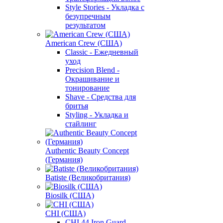
Style Stories - Укладка с
безупречным
результатом
American Crew (США)
Classic - Ежедневный
уход
Precision Blend -
Окрашивание и
тонирование
Shave - Средства для
бритья
Styling - Укладка и
стайлинг
Authentic Beauty Concept
(Германия)
Batiste (Великобритания)
Biosilk (США)
CHI (США)
CHI 44 Iron Guard -