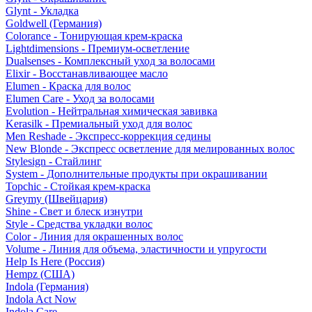
Glynt - Укладка
Goldwell (Германия)
Colorance - Тонирующая крем-краска
Lightdimensions - Премиум-осветление
Dualsenses - Комплексный уход за волосами
Elixir - Восстанавливающее масло
Elumen - Краска для волос
Elumen Care - Уход за волосами
Evolution - Нейтральная химическая завивка
Kerasilk - Премиальный уход для волос
Men Reshade - Экспресс-коррекция седины
New Blonde - Экспресс осветление для мелированных волос
Stylesign - Стайлинг
System - Дополнительные продукты при окрашивании
Topchic - Стойкая крем-краска
Greymy (Швейцария)
Shine - Свет и блеск изнутри
Style - Средства укладки волос
Color - Линия для окрашенных волос
Volume - Линия для объема, эластичности и упругости
Help Is Here (Россия)
Hempz (США)
Indola (Германия)
Indola Act Now
Indola Care