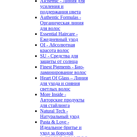
Alchemic - Линия для
усиления и
поддержания цвета
Authentic Formulas -
Органическая линия
для волос
Essential Haircare -
Eжедневный уход
OI - Абсолютная
красота волос
SU - Средства для
защиты от солнца
Finest Pigments - Био-
ламинирование волос
Heart Of Glass – Линия
для ухода и сияния
светлых волос
More Inside -
Авторские продукты
для стайлинга
Natural Tech -
Натуральный уход
Pasta & Love -
Идеальное бритье и
уход за бородой