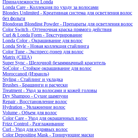
Принадлежности Londa
Londa Care - Коллекция по уходу за волосами
Blondes Unlimited - Креативная система для осветления волос
без фольги
Blondoran Blonding Powder - Препараты для осветления волос
Color Switch - Оттеночная краска прямого действия
Curl & Londa Form - Текстурирование
Londa Color - Окрашивание для волос
Londa Style - Новая коллекция стайлинга
Color Tune - Экспресс-тонер для волос
Matrix (США)
Super Sync - Щелочной безаммиачный краситель
SoColor - Стойкое окрашивание для волос
Moroccanoil (Израиль)
Styling - Стайлинг и укладка
Brushes - Брашинги и расчески
Treatment - Уход за волосами и кожей головы
Dry Shampoo - Сухие шампуни
Repair - Восстановление волос
Hydration - Увлажнение волос
Volume - Объем для волос
Color Care - Уход для окрашенных волос
Frizz Control - Разглаживание
Curl - Уход для кудрявых волос
Color Depositing Mask - Тонирующие маски