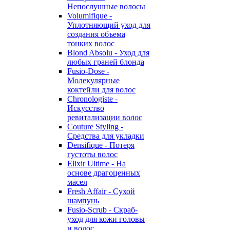
Непослушные волосы
Volumifique -
Уплотняющий уход для
создания объема
тонких волос
Blond Absolu - Уход для
любых граней блонда
Fusio-Dose -
Молекулярные
коктейли для волос
Chronologiste -
Искусство
ревитализации волос
Couture Styling -
Средства для укладки
Densifique - Потеря
густоты волос
Elixir Ultime - На
основе драгоценных
масел
Fresh Affair - Сухой
шампунь
Fusio-Scrub - Скраб-
уход для кожи головы
и волос