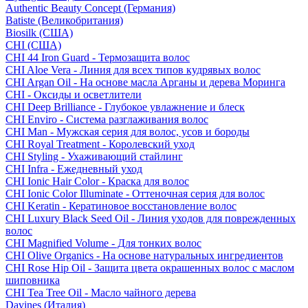
Authentic Beauty Concept (Германия)
Batiste (Великобритания)
Biosilk (США)
CHI (США)
CHI 44 Iron Guard - Термозащита волос
CHI Aloe Vera - Линия для всех типов кудрявых волос
CHI Argan Oil - На основе масла Арганы и дерева Моринга
CHI - Оксиды и осветлители
CHI Deep Brilliance - Глубокое увлажнение и блеск
CHI Enviro - Система разглаживания волос
CHI Man - Мужская серия для волос, усов и бороды
CHI Royal Treatment - Королевский уход
CHI Styling - Ухаживающий стайлинг
CHI Infra - Ежедневный уход
CHI Ionic Hair Color - Краска для волос
CHI Ionic Color Illuminate - Оттеночная серия для волос
CHI Keratin - Кератиновое восстановление волос
CHI Luxury Black Seed Oil - Линия уходов для поврежденных
волос
CHI Magnified Volume - Для тонких волос
CHI Olive Organics - На основе натуральных ингредиентов
CHI Rose Hip Oil - Защита цвета окрашенных волос с маслом
шиповника
CHI Tea Tree Oil - Масло чайного дерева
Davines (Италия)