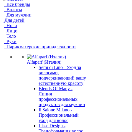
Все бренды
Волосы
Для мужчин
Для детей
Ноги
Лицо
Тело
Руки
Парикмахерские принадлежности
Alfaparf (Италия)
Semi di Lino - Уход за
волосами,
подчеркивающий вашу
естественную красоту
Blends Of Many -
Линия
профессиональных
продуктов для мужчин
Il Salone Milano -
Профессиональный
уход для волос
Lisse Design -
Трансформация волос