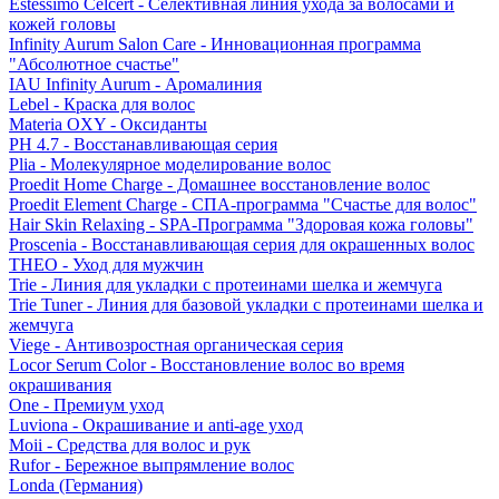
Estessimo Celcert - Селективная линия ухода за волосами и
кожей головы
Infinity Aurum Salon Care - Инновационная программа
"Абсолютное счастье"
IAU Infinity Aurum - Аромалиния
Lebel - Краска для волос
Materia OXY - Оксиданты
PH 4.7 - Восстанавливающая серия
Plia - Молекулярное моделирование волос
Proedit Home Charge - Домашнее восстановление волос
Proedit Element Charge - СПА-программа "Счастье для волос"
Hair Skin Relaxing - SPA-Программа "Здоровая кожа головы"
Proscenia - Восстанавливающая серия для окрашенных волос
THEO - Уход для мужчин
Trie - Линия для укладки с протеинами шелка и жемчуга
Trie Tuner - Линия для базовой укладки с протеинами шелка и
жемчуга
Viege - Антивозростная органическая серия
Locor Serum Color - Восстановление волос во время
окрашивания
One - Премиум уход
Luviona - Окрашивание и anti-age уход
Moii - Средства для волос и рук
Rufor - Бережное выпрямление волос
Londa (Германия)