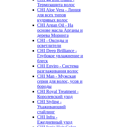
Термозащита волос
CHI Aloe Vera - Линия
для всех типов
кудрявых волос
CHI Argan Oil - На
основе масла Арганы и
дерева Моринга
CHI - Оксиды и
осветлители
CHI Deep Brilliance -
Глубокое увлажнение и
блеск
CHI Enviro - Система
разглаживания волос
CHI Man - Мужская
серия для волос, усов и
бороды
CHI Royal Treatment -
Королевский уход
CHI Styling -
Ухаживающий
стайлинг
CHI Infra -
Ежедневный уход