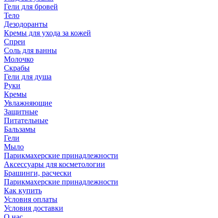
Гели для бровей
Тело
Дезодоранты
Кремы для ухода за кожей
Спреи
Соль для ванны
Молочко
Скрабы
Гели для душа
Руки
Кремы
Увлажняющие
Защитные
Питательные
Бальзамы
Гели
Мыло
Парикмахерские принадлежности
Аксессуары для косметологии
Брашинги, расчески
Парикмахерские принадлежности
Как купить
Условия оплаты
Условия доставки
О нас