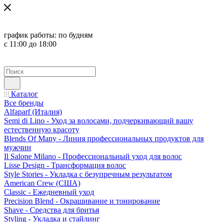
график работы:
по будням
с 11:00 до 18:00
Каталог
Все бренды
Alfaparf (Италия)
Semi di Lino - Уход за волосами, подчеркивающий вашу
естественную красоту
Blends Of Many - Линия профессиональных продуктов для
мужчин
Il Salone Milano - Профессиональный уход для волос
Lisse Design - Трансформация волос
Style Stories - Укладка с безупречным результатом
American Crew (США)
Classic - Ежедневный уход
Precision Blend - Окрашивание и тонирование
Shave - Средства для бритья
Styling - Укладка и стайлинг