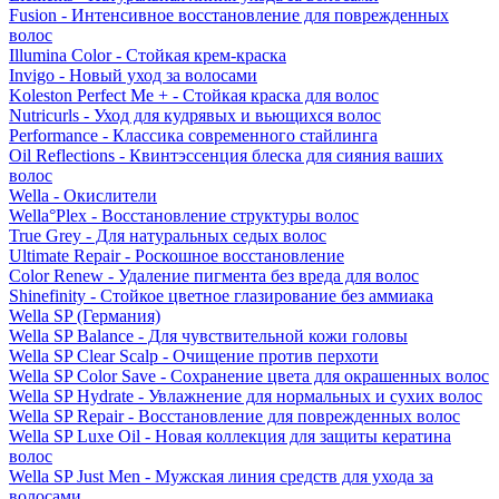
Fusion - Интенсивное восстановление для поврежденных
волос
Illumina Color - Стойкая крем-краска
Invigo - Новый уход за волосами
Koleston Perfect Me + - Стойкая краска для волос
Nutricurls - Уход для кудрявых и вьющихся волос
Performance - Классика современного стайлинга
Oil Reflections - Квинтэссенция блеска для сияния ваших
волос
Wella - Окислители
Wella°Plex - Восстановление структуры волос
True Grey - Для натуральных седых волос
Ultimate Repair - Роскошное восстановление
Color Renew - Удаление пигмента без вреда для волос
Shinefinity - Стойкое цветное глазирование без аммиака
Wella SP (Германия)
Wella SP Balance - Для чувствительной кожи головы
Wella SP Clear Scalp - Очищение против перхоти
Wella SP Color Save - Сохранение цвета для окрашенных волос
Wella SP Hydrate - Увлажнение для нормальных и сухих волос
Wella SP Repair - Восстановление для поврежденных волос
Wella SP Luxe Oil - Новая коллекция для защиты кератина
волос
Wella SP Just Men - Мужская линия средств для ухода за
волосами