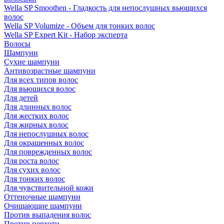
Wella SP Smoothen - Гладкость для непослушных вьющихся
волос
Wella SP Volumize - Объем для тонких волос
Wella SP Expert Kit - Набор эксперта
Волосы
Шампуни
Сухие шампуни
Антивозрастные шампуни
Для всех типов волос
Для вьющихся волос
Для детей
Для длинных волос
Для жестких волос
Для жирных волос
Для непослушных волос
Для окрашенных волос
Для поврежденных волос
Для роста волос
Для сухих волос
Для тонких волос
Для чувствительной кожи
Оттеночные шампуни
Очищающие шампуни
Против выпадения волос
Против перхоти