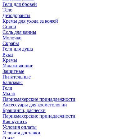
Гели для бровей
Тело
Дезодоранты
Кремы для ухода за кожей
Спреи
Соль для ванны
Молочко
Скрабы
Гели для душа
Руки
Кремы
Увлажняющие
Защитные
Питательные
Бальзамы
Гели
Мыло
Парикмахерские принадлежности
Аксессуары для косметологии
Брашинги, расчески
Парикмахерские принадлежности
Как купить
Условия оплаты
Условия доставки
О нас