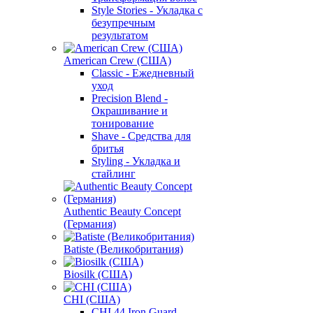
Style Stories - Укладка с
безупречным
результатом
American Crew (США)
Classic - Ежедневный
уход
Precision Blend -
Окрашивание и
тонирование
Shave - Средства для
бритья
Styling - Укладка и
стайлинг
Authentic Beauty Concept
(Германия)
Batiste (Великобритания)
Biosilk (США)
CHI (США)
CHI 44 Iron Guard -