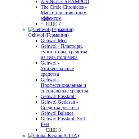
A SINGLE SHAMPOO
The Circle Chronicles -
Маски с мгновенным
эффектом
+ ЕЩЕ 7
Gehwol (Германия)
Gehwol Med
Gehwol - Пластыри,
супинаторы, средства
из гель-полимера
Gehwol -
Универсальные
средства
Gehwol -
Профессиональные и
специальные средства
Gehwol Fusskraft
Gehwol Gerlasan -
Средства для тела
Gehwol Balance
Gehwol Fusskraft Soft
Feet
+ ЕЩЕ 3