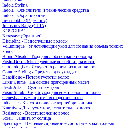
Indola Styling
Indola - Окислители и технические средства
Indola - Окрашивание
Invisibobble (Германия)
Johnson’s Baby (США)
K18 (США)
Kerastase (Франция)
Discipline - Непослушные волосы
Volumifique - Уплотняющий уход для создания объема тонких
волос
Blond Absolu - Уход для любых граней блонда
Fusio-Dose - Молекулярные коктейли для волос
Chronologiste - Искусство ревитализации волос
Couture Styling - Средства для укладки
Densifique - Потеря густоты волос
Elixir Ultime - На основе драгоценных масел
Fresh Affair - Сухой шампунь
Fusio-Scrub - Скраб-уход для кожи головы и волос
Genesis - Гамма против выпадения волос
Initialiste - Красота волос от корней до кончиков
Nutritive - Для сухих и чувствительных волос
Resistance - Восстановление волос
Soleil - Защита от солнца
Specifique - Несбалансированное состояние кожи головы