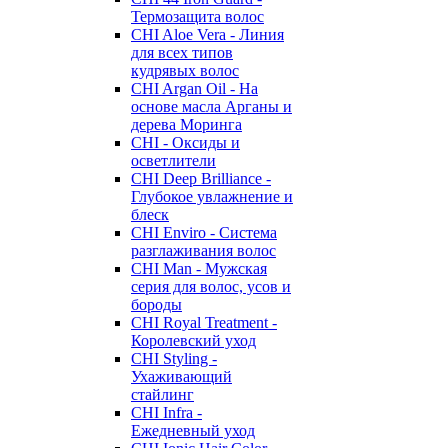
Термозащита волос
CHI Aloe Vera - Линия
для всех типов
кудрявых волос
CHI Argan Oil - На
основе масла Арганы и
дерева Моринга
CHI - Оксиды и
осветлители
CHI Deep Brilliance -
Глубокое увлажнение и
блеск
CHI Enviro - Система
разглаживания волос
CHI Man - Мужская
серия для волос, усов и
бороды
CHI Royal Treatment -
Королевский уход
CHI Styling -
Ухаживающий
стайлинг
CHI Infra -
Ежедневный уход