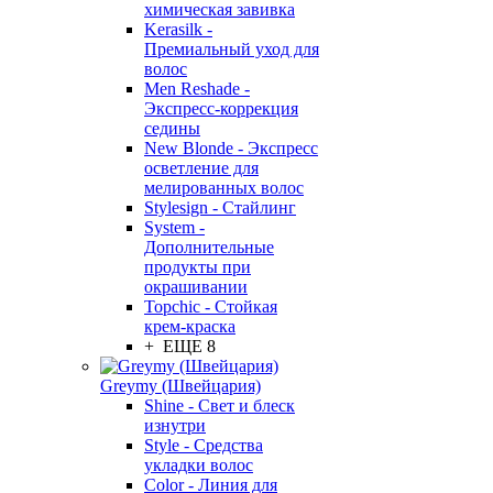
химическая завивка
Kerasilk -
Премиальный уход для
волос
Men Reshade -
Экспресс-коррекция
седины
New Blonde - Экспресс
осветление для
мелированных волос
Stylesign - Стайлинг
System -
Дополнительные
продукты при
окрашивании
Topchic - Стойкая
крем-краска
+ ЕЩЕ 8
Greymy (Швейцария)
Shine - Свет и блеск
изнутри
Style - Средства
укладки волос
Color - Линия для