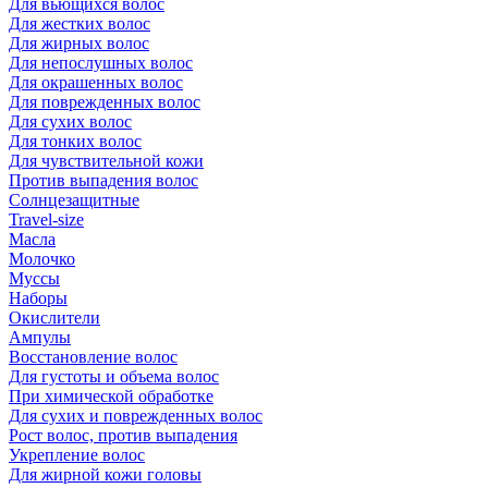
Для вьющихся волос
Для жестких волос
Для жирных волос
Для непослушных волос
Для окрашенных волос
Для поврежденных волос
Для сухих волос
Для тонких волос
Для чувствительной кожи
Против выпадения волос
Солнцезащитные
Travel-size
Масла
Молочко
Муссы
Наборы
Окислители
Ампулы
Восстановление волос
Для густоты и объема волос
При химической обработке
Для сухих и поврежденных волос
Рост волос, против выпадения
Укрепление волос
Для жирной кожи головы