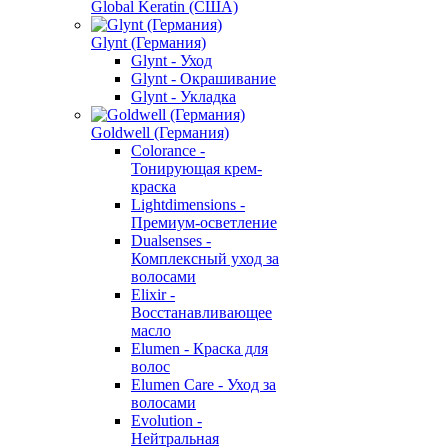
Global Keratin (США)
Glynt (Германия)
Glynt - Уход
Glynt - Окрашивание
Glynt - Укладка
Goldwell (Германия)
Colorance -
Тонирующая крем-
краска
Lightdimensions -
Премиум-осветление
Dualsenses -
Комплексный уход за
волосами
Elixir -
Восстанавливающее
масло
Elumen - Краска для
волос
Elumen Care - Уход за
волосами
Evolution -
Нейтральная