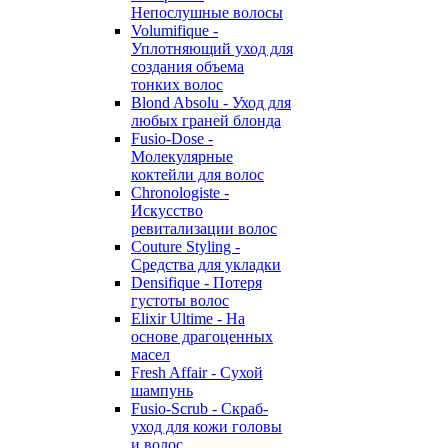
Непослушные волосы
Volumifique -
Уплотняющий уход для
создания объема
тонких волос
Blond Absolu - Уход для
любых граней блонда
Fusio-Dose -
Молекулярные
коктейли для волос
Chronologiste -
Искусство
ревитализации волос
Couture Styling -
Средства для укладки
Densifique - Потеря
густоты волос
Elixir Ultime - На
основе драгоценных
масел
Fresh Affair - Сухой
шампунь
Fusio-Scrub - Скраб-
уход для кожи головы
и волос