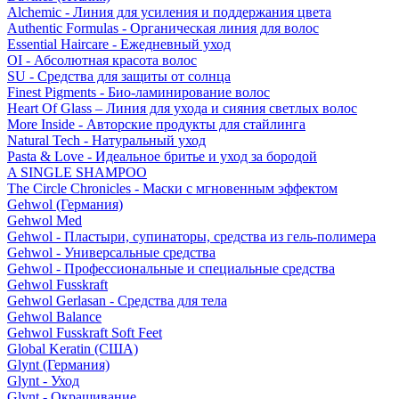
Alchemic - Линия для усиления и поддержания цвета
Authentic Formulas - Органическая линия для волос
Essential Haircare - Eжедневный уход
OI - Абсолютная красота волос
SU - Средства для защиты от солнца
Finest Pigments - Био-ламинирование волос
Heart Of Glass – Линия для ухода и сияния светлых волос
More Inside - Авторские продукты для стайлинга
Natural Tech - Натуральный уход
Pasta & Love - Идеальное бритье и уход за бородой
A SINGLE SHAMPOO
The Circle Chronicles - Маски с мгновенным эффектом
Gehwol (Германия)
Gehwol Med
Gehwol - Пластыри, супинаторы, средства из гель-полимера
Gehwol - Универсальные средства
Gehwol - Профессиональные и специальные средства
Gehwol Fusskraft
Gehwol Gerlasan - Средства для тела
Gehwol Balance
Gehwol Fusskraft Soft Feet
Global Keratin (США)
Glynt (Германия)
Glynt - Уход
Glynt - Окрашивание