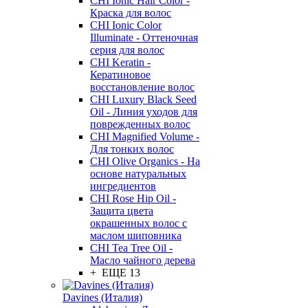
CHI Ionic Hair Color -
Краска для волос
CHI Ionic Color
Illuminate - Оттеночная
серия для волос
CHI Keratin -
Кератиновое
восстановление волос
CHI Luxury Black Seed
Oil - Линия уходов для
поврежденных волос
CHI Magnified Volume -
Для тонких волос
CHI Olive Organics - На
основе натуральных
ингредиентов
CHI Rose Hip Oil -
Защита цвета
окрашенных волос с
маслом шиповника
CHI Tea Tree Oil -
Масло чайного дерева
+ ЕЩЕ 13
Davines (Италия)