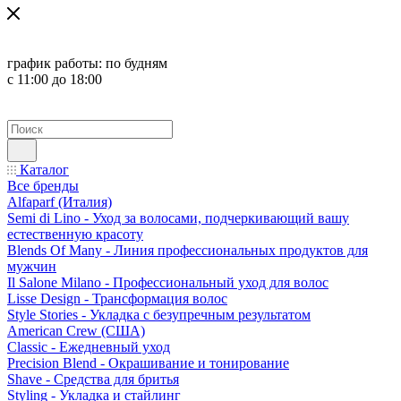
график работы:
по будням
с 11:00 до 18:00
Каталог
Все бренды
Alfaparf (Италия)
Semi di Lino - Уход за волосами, подчеркивающий вашу
естественную красоту
Blends Of Many - Линия профессиональных продуктов для
мужчин
Il Salone Milano - Профессиональный уход для волос
Lisse Design - Трансформация волос
Style Stories - Укладка с безупречным результатом
American Crew (США)
Classic - Ежедневный уход
Precision Blend - Окрашивание и тонирование
Shave - Средства для бритья
Styling - Укладка и стайлинг