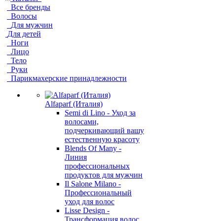
Все бренды
Волосы
Для мужчин
Для детей
Ноги
Лицо
Тело
Руки
Парикмахерские принадлежности
Alfaparf (Италия)
Semi di Lino - Уход за
волосами,
подчеркивающий вашу
естественную красоту
Blends Of Many -
Линия
профессиональных
продуктов для мужчин
Il Salone Milano -
Профессиональный
уход для волос
Lisse Design -
Трансформация волос