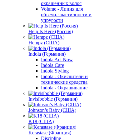
окрашенных волос
Volume - Линия для
объема, эластичности и
упругости
Help Is Here (Россия)
Hempz (США)
Indola (Германия)
Indola Act Now
Indola Care
Indola Styling
Indola - Окислители и
технические средства
Indola - Окрашивание
Invisibobble (Германия)
Johnson’s Baby (США)
K18 (США)
Kerastase (Франция)
Discipline -