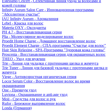
Estessimo Celcert - Селективная линия ухода за волосами и
кожей головы
Infinity Aurum Salon Care - Инновационная программа
"Абсолютное счастье"
IAU Infinity Aurum - Аромалиния
Lebel - Краска для волос
Materia OXY - Оксиданты
PH 4.7 - Восстанавливающая серия
Plia - Молекулярное моделирование волос
Proedit Home Charge - Домашнее восстановление волос
Proedit Element Charge - СПА-программа "Счастье для волос"
Hair Skin Relaxing - SPA-Программа "Здоровая кожа головы"
Proscenia - Восстанавливающая серия для окрашенных волос
THEO - Уход для мужчин
Trie - Линия для укладки с протеинами шелка и жемчуга
Trie Tuner - Линия для базовой укладки с протеинами шелка и
жемчуга
Viege - Антивозростная органическая серия
Locor Serum Color - Восстановление волос во время
окрашивания
One - Премиум уход
Luviona - Окрашивание и anti-age уход
Moii - Средства для волос и рук
Rufor - Бережное выпрямление волос
Londa (Германия)