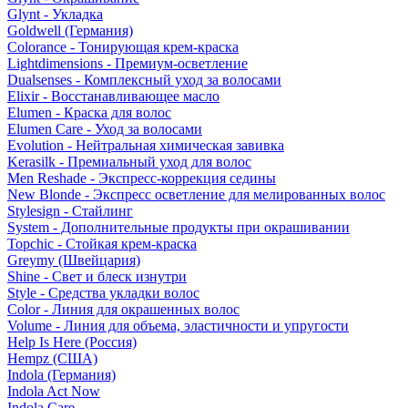
Glynt - Укладка
Goldwell (Германия)
Colorance - Тонирующая крем-краска
Lightdimensions - Премиум-осветление
Dualsenses - Комплексный уход за волосами
Elixir - Восстанавливающее масло
Elumen - Краска для волос
Elumen Care - Уход за волосами
Evolution - Нейтральная химическая завивка
Kerasilk - Премиальный уход для волос
Men Reshade - Экспресс-коррекция седины
New Blonde - Экспресс осветление для мелированных волос
Stylesign - Стайлинг
System - Дополнительные продукты при окрашивании
Topchic - Стойкая крем-краска
Greymy (Швейцария)
Shine - Свет и блеск изнутри
Style - Средства укладки волос
Color - Линия для окрашенных волос
Volume - Линия для объема, эластичности и упругости
Help Is Here (Россия)
Hempz (США)
Indola (Германия)
Indola Act Now
Indola Care