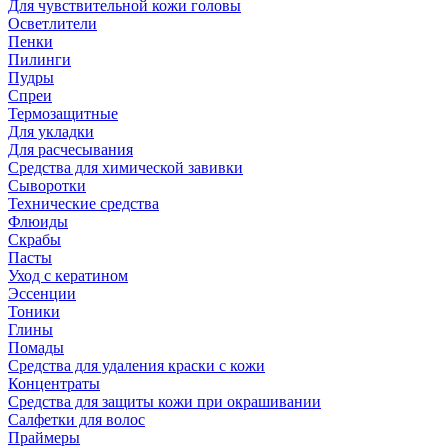
Для чувствительной кожи головы
Осветлители
Пенки
Пилинги
Пудры
Спреи
Термозащитные
Для укладки
Для расчесывания
Средства для химической завивки
Сыворотки
Технические средства
Флюиды
Скрабы
Пасты
Уход с кератином
Эссенции
Тоники
Глины
Помады
Средства для удаления краски с кожи
Концентраты
Средства для защиты кожи при окрашивании
Салфетки для волос
Праймеры