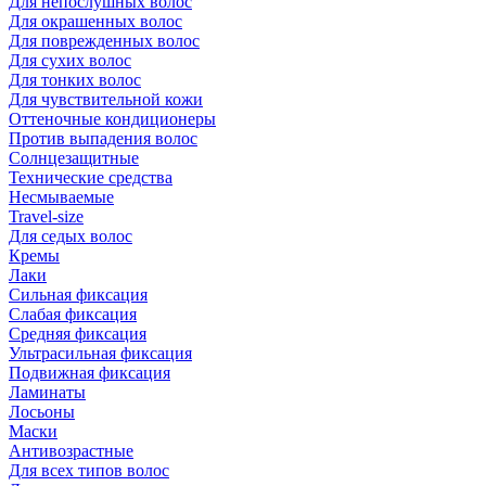
Для непослушных волос
Для окрашенных волос
Для поврежденных волос
Для сухих волос
Для тонких волос
Для чувствительной кожи
Оттеночные кондиционеры
Против выпадения волос
Солнцезащитные
Технические средства
Несмываемые
Travel-size
Для седых волос
Кремы
Лаки
Сильная фиксация
Слабая фиксация
Средняя фиксация
Ультрасильная фиксация
Подвижная фиксация
Ламинаты
Лосьоны
Маски
Антивозрастные
Для всех типов волос