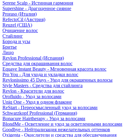
Serene Scalp - Истинная гармония
Supershine - Драгоценное сияние
Proraso (Италия)
RefectoCil (Австрия)
Reuzel (США)
Очищение волос
Стайлинг
Борода и усы
Бритье
Лицо
Revlon Professional (Испания)
Средства для окрашивания волос
Equave Instant Beauty - Мгновенная красота волос
Pro You - Для ухода и укладки волос
Revlonissimo 45 Days - Уход для окрашенных волосы
Style Masters - Средства для стайлинга
Revlon - Красители для волос
Orofluido - Уход за волосами
Uniq One - Уход в одном флаконе
ReStart - Переосмысленный уход за волосами
Schwarzkopf Professional (Германия)
Bonacure Hairtherapy - Уход за волосами
BlondMe - Осветление и уход за осветленными волосами
Goodbye - Нейтрализация нежелательных оттенков
Oxigenta - Окислители и средства для обесцвечивания