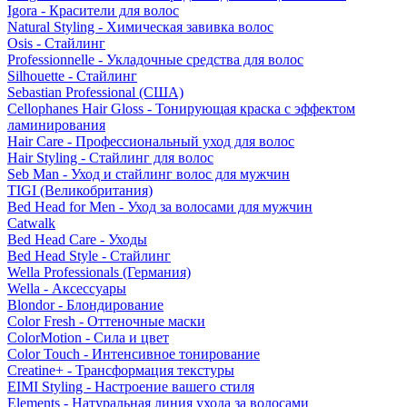
Igora - Красители для волос
Natural Styling - Химическая завивка волос
Osis - Стайлинг
Professionnelle - Укладочные средства для волос
Silhouette - Стайлинг
Sebastian Professional (США)
Cellophanes Hair Gloss - Тонирующая краска с эффектом
ламинирования
Hair Care - Профессиональный уход для волос
Hair Styling - Стайлинг для волос
Seb Man - Уход и стайлинг волос для мужчин
TIGI (Великобритания)
Bed Head for Men - Уход за волосами для мужчин
Catwalk
Bed Head Care - Уходы
Bed Head Style - Стайлинг
Wella Professionals (Германия)
Wella - Аксессуары
Blondor - Блондирование
Color Fresh - Оттеночные маски
ColorMotion - Сила и цвет
Color Touch - Интенсивное тонирование
Creatine+ - Трансформация текстуры
EIMI Styling - Настроение вашего стиля
Elements - Натуральная линия ухода за волосами