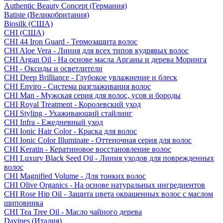
Authentic Beauty Concept (Германия)
Batiste (Великобритания)
Biosilk (США)
CHI (США)
CHI 44 Iron Guard - Термозащита волос
CHI Aloe Vera - Линия для всех типов кудрявых волос
CHI Argan Oil - На основе масла Арганы и дерева Моринга
CHI - Оксиды и осветлители
CHI Deep Brilliance - Глубокое увлажнение и блеск
CHI Enviro - Система разглаживания волос
CHI Man - Мужская серия для волос, усов и бороды
CHI Royal Treatment - Королевский уход
CHI Styling - Ухаживающий стайлинг
CHI Infra - Ежедневный уход
CHI Ionic Hair Color - Краска для волос
CHI Ionic Color Illuminate - Оттеночная серия для волос
CHI Keratin - Кератиновое восстановление волос
CHI Luxury Black Seed Oil - Линия уходов для поврежденных
волос
CHI Magnified Volume - Для тонких волос
CHI Olive Organics - На основе натуральных ингредиентов
CHI Rose Hip Oil - Защита цвета окрашенных волос с маслом
шиповника
CHI Tea Tree Oil - Масло чайного дерева
Davines (Италия)