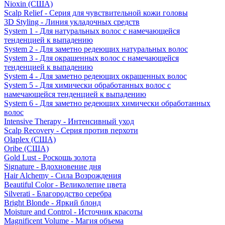
Nioxin (США)
Scalp Relief - Серия для чувствительной кожи головы
3D Styling - Линия укладочных средств
System 1 - Для натуральных волос с намечающейся
тенденцией к выпадению
System 2 - Для заметно редеющих натуральных волос
System 3 - Для окрашенных волос с намечающейся
тенденцией к выпадению
System 4 - Для заметно редеющих окрашенных волос
System 5 - Для химически обработанных волос с
намечающейся тенденцией к выпадению
System 6 - Для заметно редеющих химически обработанных
волос
Intensive Therapy - Интенсивный уход
Scalp Recovery - Серия против перхоти
Olaplex (США)
Oribe (США)
Gold Lust - Роскошь золота
Signature - Вдохновение дня
Hair Alchemy - Сила Возрождения
Beautiful Color - Великолепие цвета
Silverati - Благородство серебра
Bright Blonde - Яркий блонд
Moisture and Control - Источник красоты
Magnificent Volume - Магия объема