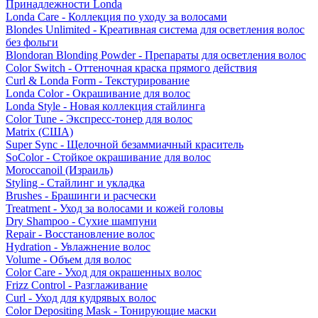
Принадлежности Londa
Londa Care - Коллекция по уходу за волосами
Blondes Unlimited - Креативная система для осветления волос
без фольги
Blondoran Blonding Powder - Препараты для осветления волос
Color Switch - Оттеночная краска прямого действия
Curl & Londa Form - Текстурирование
Londa Color - Окрашивание для волос
Londa Style - Новая коллекция стайлинга
Color Tune - Экспресс-тонер для волос
Matrix (США)
Super Sync - Щелочной безаммиачный краситель
SoColor - Стойкое окрашивание для волос
Moroccanoil (Израиль)
Styling - Стайлинг и укладка
Brushes - Брашинги и расчески
Treatment - Уход за волосами и кожей головы
Dry Shampoo - Сухие шампуни
Repair - Восстановление волос
Hydration - Увлажнение волос
Volume - Объем для волос
Color Care - Уход для окрашенных волос
Frizz Control - Разглаживание
Curl - Уход для кудрявых волос
Color Depositing Mask - Тонирующие маски