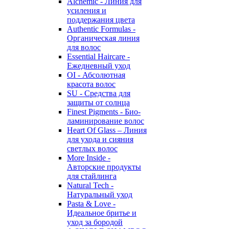
Alchemic - Линия для
усиления и
поддержания цвета
Authentic Formulas -
Органическая линия
для волос
Essential Haircare -
Eжедневный уход
OI - Абсолютная
красота волос
SU - Средства для
защиты от солнца
Finest Pigments - Био-
ламинирование волос
Heart Of Glass – Линия
для ухода и сияния
светлых волос
More Inside -
Авторские продукты
для стайлинга
Natural Tech -
Натуральный уход
Pasta & Love -
Идеальное бритье и
уход за бородой