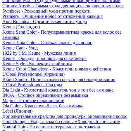
Curl Manifesto - Уход за кудрявыми и вьющимися волосами
Chroma Absolu - Гамма ухода для защиты окрашенных волос
Symbiose - Роскошный уход против перхоти
Premiere - Очищение волос от отложений кальция
Aura Botanica - Органическая линия ухода
Keune (Голландия)
Keune Semi Color - Полуперманентная краска для волос без
аммиака
Keune Tinta Color - Стойкая краска для волос
Keune Care - Уход
1922 by J.M. Keune - Мужская линия
Keune - Оксиды, порошки для осветления
Keune Style - Коллекция стайлинга
Keune Color Chameleon - Красители прямого действия
L'Oreal Professionnel (Франция)
Blond Studio - Полная гамма средств для блондирования
L'Oreal Professionnel - Оксиды
Dia Light - Кислотный краситель тон в тон без аммиака
INOA - Стойкое окрашивание без аммиака
Majirel - Стойкое окрашивание
Dia Color - Краситель-блеск без аммиака
Lebel (Япония)
Дополнительные средства для процедуры окрашивания волос
Cool Orange - Уход за кожей головы «Холодный апельсин»
Natural Hair - На основе натуральных экстрактов