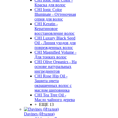
CHI Ionic Hair Color -
Краска для волос
CHI Ionic Color
Illuminate - Оттеночная
серия для волос
CHI Keratin -
Кератиновое
восстановление волос
CHI Luxury Black Seed
Oil - Линия уходов для
поврежденных волос
CHI Magnified Volume -
Для тонких волос
CHI Olive Organics - На
основе натуральных
ингредиентов
CHI Rose Hip Oil -
Защита цвета
окрашенных волос с
маслом шиповника
CHI Tea Tree Oil -
Масло чайного дерева
+ ЕЩЕ 13
Davines (Италия)