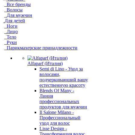
Все бренды
Волосы
Для мужчин
Для детей
Ноги
Лицо
Тело
Руки
Парикмахерские принадлежности
Alfaparf (Италия)
Semi di Lino - Уход за
волосами,
подчеркивающий вашу
естественную красоту
Blends Of Many -
Линия
профессиональных
продуктов для мужчин
Il Salone Milano -
Профессиональный
уход для волос
Lisse Design -
Трансформация волос