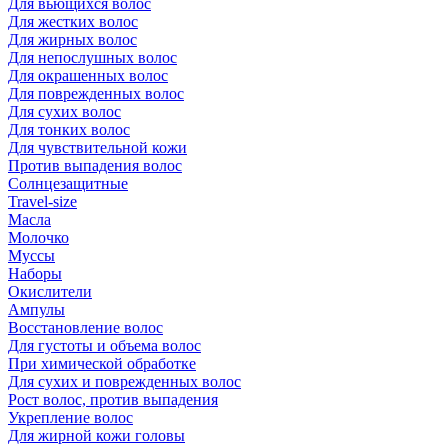
Для вьющихся волос
Для жестких волос
Для жирных волос
Для непослушных волос
Для окрашенных волос
Для поврежденных волос
Для сухих волос
Для тонких волос
Для чувствительной кожи
Против выпадения волос
Солнцезащитные
Travel-size
Масла
Молочко
Муссы
Наборы
Окислители
Ампулы
Восстановление волос
Для густоты и объема волос
При химической обработке
Для сухих и поврежденных волос
Рост волос, против выпадения
Укрепление волос
Для жирной кожи головы