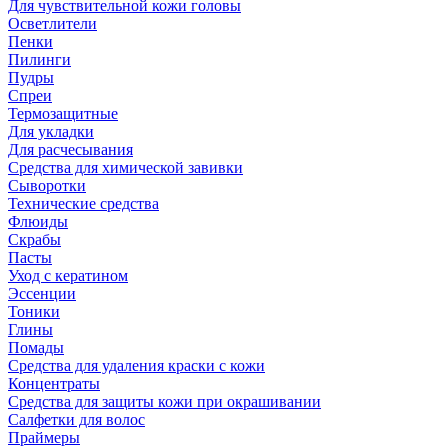
Для чувствительной кожи головы
Осветлители
Пенки
Пилинги
Пудры
Спреи
Термозащитные
Для укладки
Для расчесывания
Средства для химической завивки
Сыворотки
Технические средства
Флюиды
Скрабы
Пасты
Уход с кератином
Эссенции
Тоники
Глины
Помады
Средства для удаления краски с кожи
Концентраты
Средства для защиты кожи при окрашивании
Салфетки для волос
Праймеры