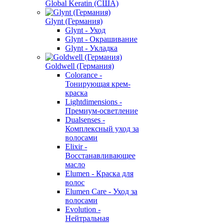
Global Keratin (США)
Glynt (Германия)
Glynt - Уход
Glynt - Окрашивание
Glynt - Укладка
Goldwell (Германия)
Colorance -
Тонирующая крем-
краска
Lightdimensions -
Премиум-осветление
Dualsenses -
Комплексный уход за
волосами
Elixir -
Восстанавливающее
масло
Elumen - Краска для
волос
Elumen Care - Уход за
волосами
Evolution -
Нейтральная