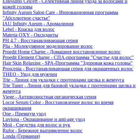
Estessimo Celcert - Селективная линия ухода за волосами и
кожей головы
Infinity Aurum Salon Care - Инновационная программа
"Абсолютное счастье"
IAU Infinity Aurum - Аромалиния
Lebel - Краска для волос
Materia OXY - Оксиданты
PH 4.7 - Восстанавливающая серия
Plia - Молекулярное моделирование волос
Proedit Home Charge - Домашнее восстановление волос
Proedit Element Charge - СПА-программа "Счастье для волос"
Hair Skin Relaxing - SPA-Программа "Здоровая кожа головы"
Proscenia - Восстанавливающая серия для окрашенных волос
THEO - Уход для мужчин
Trie - Линия для укладки с протеинами шелка и жемчуга
Trie Tuner - Линия для базовой укладки с протеинами шелка и
жемчуга
Viege - Антивозростная органическая серия
Locor Serum Color - Восстановление волос во время
окрашивания
One - Премиум уход
Luviona - Окрашивание и anti-age уход
Moii - Средства для волос и рук
Rufor - Бережное выпрямление волос
Londa (Германия)