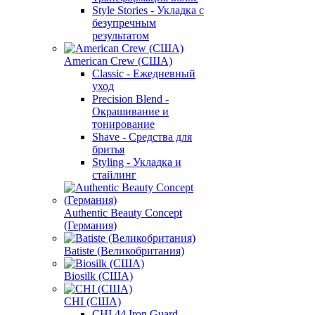
Style Stories - Укладка с
безупречным
результатом
American Crew (США)
Classic - Ежедневный
уход
Precision Blend -
Окрашивание и
тонирование
Shave - Средства для
бритья
Styling - Укладка и
стайлинг
Authentic Beauty Concept
(Германия)
Batiste (Великобритания)
Biosilk (США)
CHI (США)
CHI 44 Iron Guard -