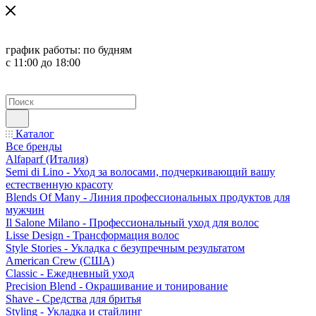
график работы:
по будням
с 11:00 до 18:00
Каталог
Все бренды
Alfaparf (Италия)
Semi di Lino - Уход за волосами, подчеркивающий вашу
естественную красоту
Blends Of Many - Линия профессиональных продуктов для
мужчин
Il Salone Milano - Профессиональный уход для волос
Lisse Design - Трансформация волос
Style Stories - Укладка с безупречным результатом
American Crew (США)
Classic - Ежедневный уход
Precision Blend - Окрашивание и тонирование
Shave - Средства для бритья
Styling - Укладка и стайлинг