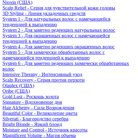
Nioxin (США)
Scalp Relief - Серия для чувствительной кожи головы
3D Styling - Линия укладочных средств
System 1 - Для натуральных волос с намечающейся
тенденцией к выпадению
System 2 - Для заметно редеющих натуральных волос
System 3 - Для окрашенных волос с намечающейся
тенденцией к выпадению
System 4 - Для заметно редеющих окрашенных волос
System 5 - Для химически обработанных волос с
намечающейся тенденцией к выпадению
System 6 - Для заметно редеющих химически обработанных
волос
Intensive Therapy - Интенсивный уход
Scalp Recovery - Серия против перхоти
Olaplex (США)
Oribe (США)
Gold Lust - Роскошь золота
Signature - Вдохновение дня
Hair Alchemy - Сила Возрождения
Beautiful Color - Великолепие цвета
Silverati - Благородство серебра
Bright Blonde - Яркий блонд
Moisture and Control - Источник красоты
Magnificent Volume - Магия объема