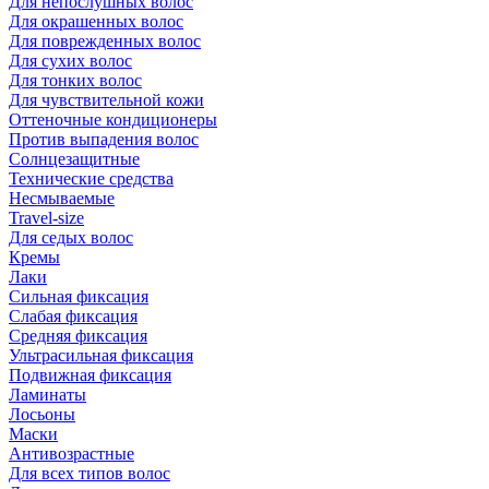
Для непослушных волос
Для окрашенных волос
Для поврежденных волос
Для сухих волос
Для тонких волос
Для чувствительной кожи
Оттеночные кондиционеры
Против выпадения волос
Солнцезащитные
Технические средства
Несмываемые
Travel-size
Для седых волос
Кремы
Лаки
Сильная фиксация
Слабая фиксация
Средняя фиксация
Ультрасильная фиксация
Подвижная фиксация
Ламинаты
Лосьоны
Маски
Антивозрастные
Для всех типов волос