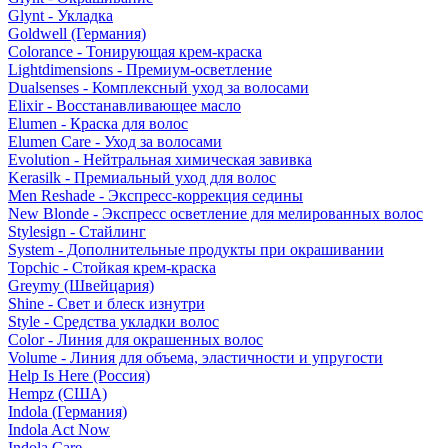
Glynt - Укладка
Goldwell (Германия)
Colorance - Тонирующая крем-краска
Lightdimensions - Премиум-осветление
Dualsenses - Комплексный уход за волосами
Elixir - Восстанавливающее масло
Elumen - Краска для волос
Elumen Care - Уход за волосами
Evolution - Нейтральная химическая завивка
Kerasilk - Премиальный уход для волос
Men Reshade - Экспресс-коррекция седины
New Blonde - Экспресс осветление для мелированных волос
Stylesign - Стайлинг
System - Дополнительные продукты при окрашивании
Topchic - Стойкая крем-краска
Greymy (Швейцария)
Shine - Свет и блеск изнутри
Style - Средства укладки волос
Color - Линия для окрашенных волос
Volume - Линия для объема, эластичности и упругости
Help Is Here (Россия)
Hempz (США)
Indola (Германия)
Indola Act Now
Indola Care