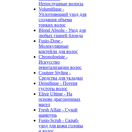
Непослушные волосы
Volumifique -
Уплотняющий уход для
создания объема
тонких волос
Blond Absolu - Уход для
любых граней блонда
Fusio-Dose -
Молекулярные
коктейли для волос
Chronologiste -
Искусство
ревитализации волос
Couture Styling -
Средства для укладки
Densifique - Потеря
густоты волос
Elixir Ultime - На
основе драгоценных
масел
Fresh Affair - Сухой
шампунь
Fusio-Scrub - Скраб-
уход для кожи головы
и волос