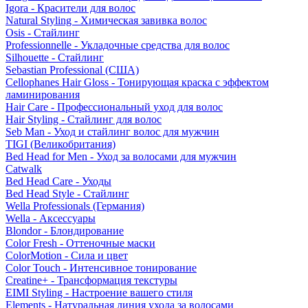
Igora - Красители для волос
Natural Styling - Химическая завивка волос
Osis - Стайлинг
Professionnelle - Укладочные средства для волос
Silhouette - Стайлинг
Sebastian Professional (США)
Cellophanes Hair Gloss - Тонирующая краска с эффектом
ламинирования
Hair Care - Профессиональный уход для волос
Hair Styling - Стайлинг для волос
Seb Man - Уход и стайлинг волос для мужчин
TIGI (Великобритания)
Bed Head for Men - Уход за волосами для мужчин
Catwalk
Bed Head Care - Уходы
Bed Head Style - Стайлинг
Wella Professionals (Германия)
Wella - Аксессуары
Blondor - Блондирование
Color Fresh - Оттеночные маски
ColorMotion - Сила и цвет
Color Touch - Интенсивное тонирование
Creatine+ - Трансформация текстуры
EIMI Styling - Настроение вашего стиля
Elements - Натуральная линия ухода за волосами