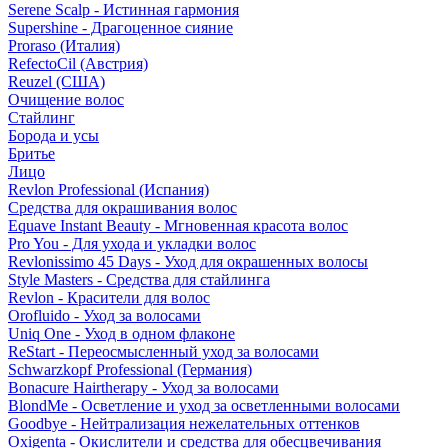
Serene Scalp - Истинная гармония
Supershine - Драгоценное сияние
Proraso (Италия)
RefectoCil (Австрия)
Reuzel (США)
Очищение волос
Стайлинг
Борода и усы
Бритье
Лицо
Revlon Professional (Испания)
Средства для окрашивания волос
Equave Instant Beauty - Мгновенная красота волос
Pro You - Для ухода и укладки волос
Revlonissimo 45 Days - Уход для окрашенных волосы
Style Masters - Средства для стайлинга
Revlon - Красители для волос
Orofluido - Уход за волосами
Uniq One - Уход в одном флаконе
ReStart - Переосмысленный уход за волосами
Schwarzkopf Professional (Германия)
Bonacure Hairtherapy - Уход за волосами
BlondMe - Осветление и уход за осветленными волосами
Goodbye - Нейтрализация нежелательных оттенков
Oxigenta - Окислители и средства для обесцвечивания