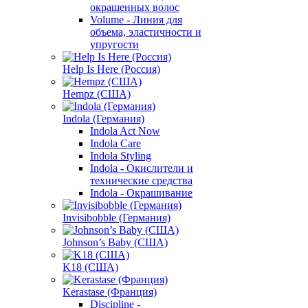
окрашенных волос
Volume - Линия для
объема, эластичности и
упругости
Help Is Here (Россия)
Hempz (США)
Indola (Германия)
Indola Act Now
Indola Care
Indola Styling
Indola - Окислители и
технические средства
Indola - Окрашивание
Invisibobble (Германия)
Johnson’s Baby (США)
K18 (США)
Kerastase (Франция)
Discipline -