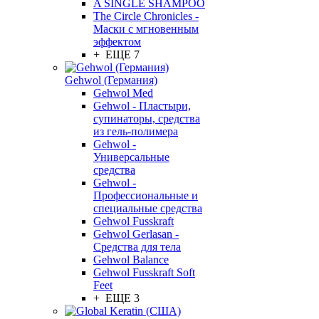
A SINGLE SHAMPOO
The Circle Chronicles -
Маски с мгновенным
эффектом
+ ЕЩЕ 7
Gehwol (Германия)
Gehwol Med
Gehwol - Пластыри,
супинаторы, средства
из гель-полимера
Gehwol -
Универсальные
средства
Gehwol -
Профессиональные и
специальные средства
Gehwol Fusskraft
Gehwol Gerlasan -
Средства для тела
Gehwol Balance
Gehwol Fusskraft Soft
Feet
+ ЕЩЕ 3