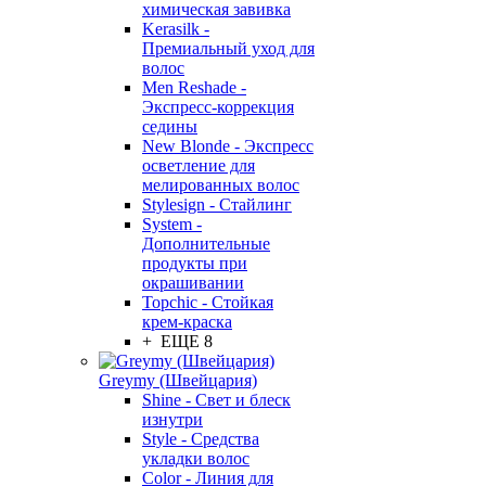
химическая завивка
Kerasilk -
Премиальный уход для
волос
Men Reshade -
Экспресс-коррекция
седины
New Blonde - Экспресс
осветление для
мелированных волос
Stylesign - Стайлинг
System -
Дополнительные
продукты при
окрашивании
Topchic - Стойкая
крем-краска
+ ЕЩЕ 8
Greymy (Швейцария)
Shine - Свет и блеск
изнутри
Style - Средства
укладки волос
Color - Линия для