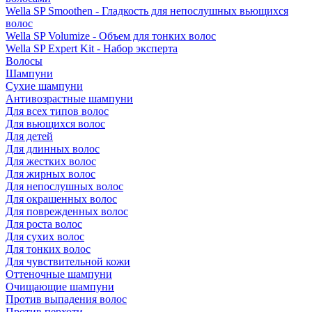
Wella SP Smoothen - Гладкость для непослушных вьющихся
волос
Wella SP Volumize - Объем для тонких волос
Wella SP Expert Kit - Набор эксперта
Волосы
Шампуни
Сухие шампуни
Антивозрастные шампуни
Для всех типов волос
Для вьющихся волос
Для детей
Для длинных волос
Для жестких волос
Для жирных волос
Для непослушных волос
Для окрашенных волос
Для поврежденных волос
Для роста волос
Для сухих волос
Для тонких волос
Для чувствительной кожи
Оттеночные шампуни
Очищающие шампуни
Против выпадения волос
Против перхоти