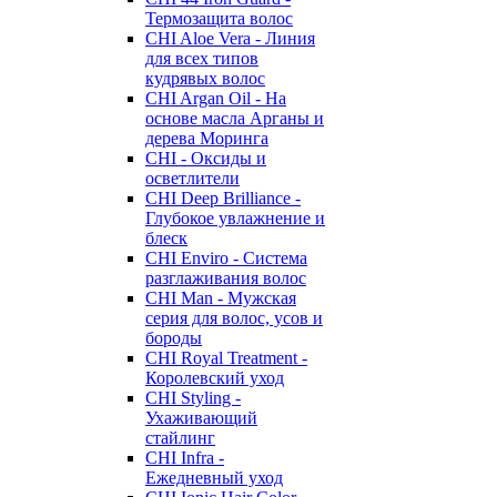
Термозащита волос
CHI Aloe Vera - Линия
для всех типов
кудрявых волос
CHI Argan Oil - На
основе масла Арганы и
дерева Моринга
CHI - Оксиды и
осветлители
CHI Deep Brilliance -
Глубокое увлажнение и
блеск
CHI Enviro - Система
разглаживания волос
CHI Man - Мужская
серия для волос, усов и
бороды
CHI Royal Treatment -
Королевский уход
CHI Styling -
Ухаживающий
стайлинг
CHI Infra -
Ежедневный уход