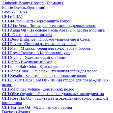
Authentic Beauty Concept (Германия)
Batiste (Великобритания)
Biosilk (США)
CHI (США)
CHI 44 Iron Guard - Термозащита волос
CHI Aloe Vera - Линия для всех типов кудрявых волос
CHI Argan Oil - На основе масла Арганы и дерева Моринга
CHI - Оксиды и осветлители
CHI Deep Brilliance - Глубокое увлажнение и блеск
CHI Enviro - Система разглаживания волос
CHI Man - Мужская серия для волос, усов и бороды
CHI Royal Treatment - Королевский уход
CHI Styling - Ухаживающий стайлинг
CHI Infra - Ежедневный уход
CHI Ionic Hair Color - Краска для волос
CHI Ionic Color Illuminate - Оттеночная серия для волос
CHI Keratin - Кератиновое восстановление волос
CHI Luxury Black Seed Oil - Линия уходов для поврежденных
волос
CHI Magnified Volume - Для тонких волос
CHI Olive Organics - На основе натуральных ингредиентов
CHI Rose Hip Oil - Защита цвета окрашенных волос с маслом
шиповника
CHI Tea Tree Oil - Масло чайного дерева
Davines (Италия)