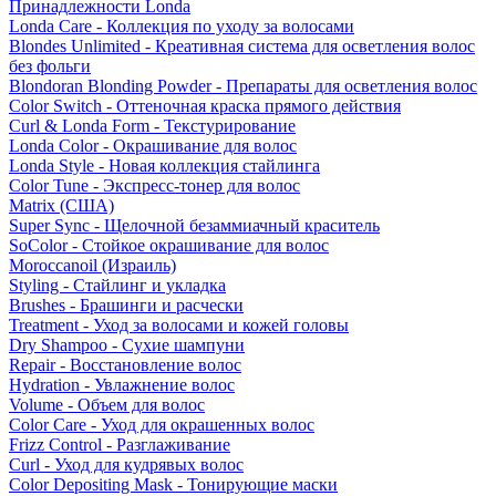
Принадлежности Londa
Londa Care - Коллекция по уходу за волосами
Blondes Unlimited - Креативная система для осветления волос
без фольги
Blondoran Blonding Powder - Препараты для осветления волос
Color Switch - Оттеночная краска прямого действия
Curl & Londa Form - Текстурирование
Londa Color - Окрашивание для волос
Londa Style - Новая коллекция стайлинга
Color Tune - Экспресс-тонер для волос
Matrix (США)
Super Sync - Щелочной безаммиачный краситель
SoColor - Стойкое окрашивание для волос
Moroccanoil (Израиль)
Styling - Стайлинг и укладка
Brushes - Брашинги и расчески
Treatment - Уход за волосами и кожей головы
Dry Shampoo - Сухие шампуни
Repair - Восстановление волос
Hydration - Увлажнение волос
Volume - Объем для волос
Color Care - Уход для окрашенных волос
Frizz Control - Разглаживание
Curl - Уход для кудрявых волос
Color Depositing Mask - Тонирующие маски