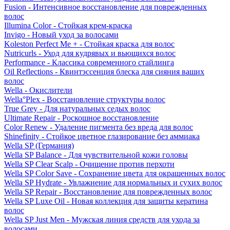
Fusion - Интенсивное восстановление для поврежденных
волос
Illumina Color - Стойкая крем-краска
Invigo - Новый уход за волосами
Koleston Perfect Me + - Стойкая краска для волос
Nutricurls - Уход для кудрявых и вьющихся волос
Performance - Классика современного стайлинга
Oil Reflections - Квинтэссенция блеска для сияния ваших
волос
Wella - Окислители
Wella°Plex - Восстановление структуры волос
True Grey - Для натуральных седых волос
Ultimate Repair - Роскошное восстановление
Color Renew - Удаление пигмента без вреда для волос
Shinefinity - Стойкое цветное глазирование без аммиака
Wella SP (Германия)
Wella SP Balance - Для чувствительной кожи головы
Wella SP Clear Scalp - Очищение против перхоти
Wella SP Color Save - Сохранение цвета для окрашенных волос
Wella SP Hydrate - Увлажнение для нормальных и сухих волос
Wella SP Repair - Восстановление для поврежденных волос
Wella SP Luxe Oil - Новая коллекция для защиты кератина
волос
Wella SP Just Men - Мужская линия средств для ухода за
волосами