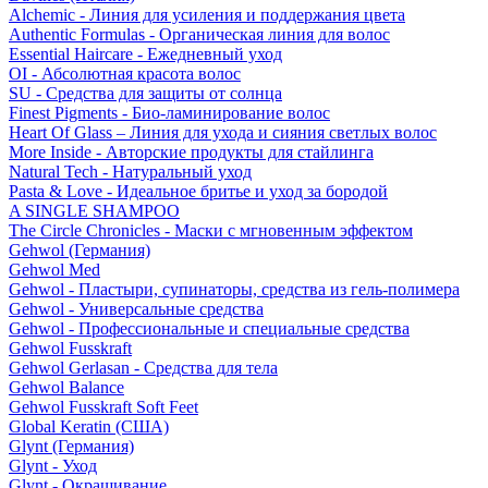
Alchemic - Линия для усиления и поддержания цвета
Authentic Formulas - Органическая линия для волос
Essential Haircare - Eжедневный уход
OI - Абсолютная красота волос
SU - Средства для защиты от солнца
Finest Pigments - Био-ламинирование волос
Heart Of Glass – Линия для ухода и сияния светлых волос
More Inside - Авторские продукты для стайлинга
Natural Tech - Натуральный уход
Pasta & Love - Идеальное бритье и уход за бородой
A SINGLE SHAMPOO
The Circle Chronicles - Маски с мгновенным эффектом
Gehwol (Германия)
Gehwol Med
Gehwol - Пластыри, супинаторы, средства из гель-полимера
Gehwol - Универсальные средства
Gehwol - Профессиональные и специальные средства
Gehwol Fusskraft
Gehwol Gerlasan - Средства для тела
Gehwol Balance
Gehwol Fusskraft Soft Feet
Global Keratin (США)
Glynt (Германия)
Glynt - Уход
Glynt - Окрашивание