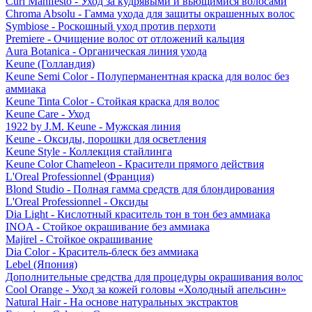
Curl Manifesto - Уход за кудрявыми и вьющимися волосами
Chroma Absolu - Гамма ухода для защиты окрашенных волос
Symbiose - Роскошный уход против перхоти
Premiere - Очищение волос от отложений кальция
Aura Botanica - Органическая линия ухода
Keune (Голландия)
Keune Semi Color - Полуперманентная краска для волос без
аммиака
Keune Tinta Color - Стойкая краска для волос
Keune Care - Уход
1922 by J.M. Keune - Мужская линия
Keune - Оксиды, порошки для осветления
Keune Style - Коллекция стайлинга
Keune Color Chameleon - Красители прямого действия
L'Oreal Professionnel (Франция)
Blond Studio - Полная гамма средств для блондирования
L'Oreal Professionnel - Оксиды
Dia Light - Кислотный краситель тон в тон без аммиака
INOA - Стойкое окрашивание без аммиака
Majirel - Стойкое окрашивание
Dia Color - Краситель-блеск без аммиака
Lebel (Япония)
Дополнительные средства для процедуры окрашивания волос
Cool Orange - Уход за кожей головы «Холодный апельсин»
Natural Hair - На основе натуральных экстрактов