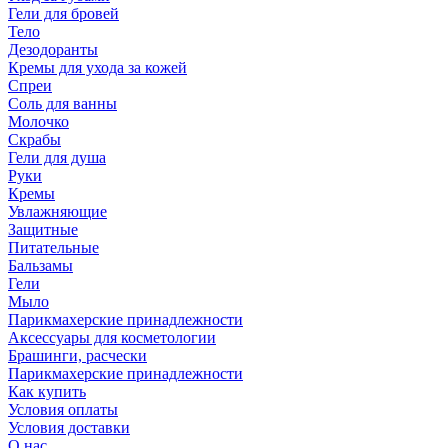
Гели для бровей
Тело
Дезодоранты
Кремы для ухода за кожей
Спреи
Соль для ванны
Молочко
Скрабы
Гели для душа
Руки
Кремы
Увлажняющие
Защитные
Питательные
Бальзамы
Гели
Мыло
Парикмахерские принадлежности
Аксессуары для косметологии
Брашинги, расчески
Парикмахерские принадлежности
Как купить
Условия оплаты
Условия доставки
О нас