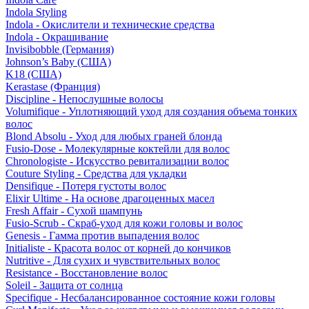
Indola Styling
Indola - Окислители и технические средства
Indola - Окрашивание
Invisibobble (Германия)
Johnson’s Baby (США)
K18 (США)
Kerastase (Франция)
Discipline - Непослушные волосы
Volumifique - Уплотняющий уход для создания объема тонких
волос
Blond Absolu - Уход для любых граней блонда
Fusio-Dose - Молекулярные коктейли для волос
Chronologiste - Искусство ревитализации волос
Couture Styling - Средства для укладки
Densifique - Потеря густоты волос
Elixir Ultime - На основе драгоценных масел
Fresh Affair - Сухой шампунь
Fusio-Scrub - Скраб-уход для кожи головы и волос
Genesis - Гамма против выпадения волос
Initialiste - Красота волос от корней до кончиков
Nutritive - Для сухих и чувствительных волос
Resistance - Восстановление волос
Soleil - Защита от солнца
Specifique - Несбалансированное состояние кожи головы