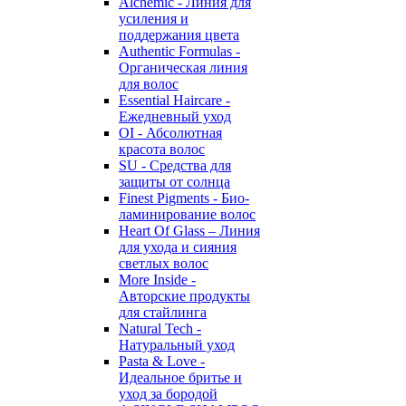
Alchemic - Линия для
усиления и
поддержания цвета
Authentic Formulas -
Органическая линия
для волос
Essential Haircare -
Eжедневный уход
OI - Абсолютная
красота волос
SU - Средства для
защиты от солнца
Finest Pigments - Био-
ламинирование волос
Heart Of Glass – Линия
для ухода и сияния
светлых волос
More Inside -
Авторские продукты
для стайлинга
Natural Tech -
Натуральный уход
Pasta & Love -
Идеальное бритье и
уход за бородой